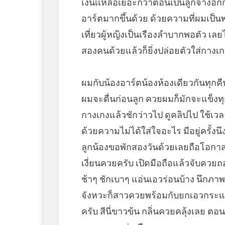
เงินเเหลือเยอะกว่าตอนเป็นลูกจ้างอีก
อาร์ตมากขึ้นด้วย ด้วยความที่ผมเป็
เที่ยวผู้หญิงเป็นเรืองลำบากพอตัว เลย
สองคนด้วยแล้วก็ยิ่งปล่อยตัวใส่ก
ผมกับน้องอาร์ตน้องห้องเดียวกันทุกคื
ผมจะตื่นก่อนลูก ควยผมก็มักจะแข็งท
กางเกงแล้วชักว่าวไป ดูคลิปไป ใช้เว
ด้วยความไม่ได้ใส่ใจอะไร มีอยู่ครั้งนึ
ลูกน้องขอพักสองวันด้วยเลยถือโอกาสห
เงี่ยนควยครับ เปิดมือถือแล้วจับควย
ช้าๆ ชักเบาๆ แอ่นเอวร่อนบ้าง นึกภาพว
จังหวะก็สาวควยพร้อมกับยกเอวกระแทกม
ครับ สีนี่ขาวข้น กลิ่นควยคลุ้งเลย ต