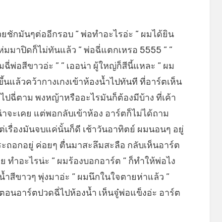
ชักมันๆต่ออีกรอบ ” พ่อทำอะไรอ่ะ ” ผมได้ยิน
่มมาปิดก็ไม่ทันแล้ว ” พ่อฉี่แตกเหรอ 5555 ” ”
มฉี่พ่อสีขาวอ่ะ ” ” เออน่า ผู้ใหญ่ก็สีนี้แหละ ” ผม
นแล้วคว้ากางเกงเข้าห้องน้ำไปทันที ที่อาร์ตเห็น
ปฉี่ตาม พงหญ้าหรืออะไรมันก็ต้องมีบ้าง ที่เค้า
่าจะเคย แต่พอกลับเข้าห้อง อาร์ตก็ไม่ได้ถาม
รื่องมันจบแค่นั้นก็ดี เช้าวันอาทิตย์ ผมนอนๆ อยู่
ะถอกอยู่ ค่อยๆ ตื่นมาสะลึมสะลือ กลับเห็นอาร์ต
ย ทำอะไรน่ะ ” ผมร้องบอกอาร์ต ” ก็ทำให้พ่อไง
ีน้ำสีขาวๆ พุ่งมาอ่ะ ” ผมนึกในใจตายห่าแล้ว ”
ตอนอาร์ตปวดฉี่ไปห้องน้ำ เห็นจู๋พ่อแข็งอ่ะ อาร์ต