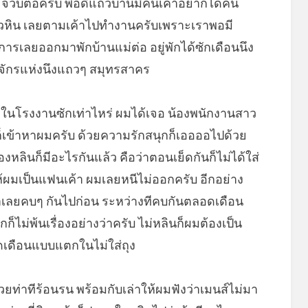
่ประจวบต่อครับ พอดีแถวบ้านมีคนเค้าอยากได้คน
หิน เลยตามเค้าไปทำงานครับเพราะเราพอมี
การเลยออกมาพักบ้านแม่ต่อ อยู่พักได้ซักเดือนนึง
องจักรแห่งนึงแถวๆ สมุทรสาคร
ะไรในโรงงานซักเท่าไหร่ ผมได้เจอ น้องพนักงานสาว
องก็เข้าหาผมครับ ด้วยความรักสนุกก็เออออไปด้วย
องหลินก็มีอะไรกันแล้ว คือว่าตอนเย็ดกันก็ไม่ได้ใส่
ให้ผมเป็นแฟนเค้า ผมเลยหนีไม่ออกครับ อีกอย่าง
าเลยคบๆ กันไปก่อน ระหว่างทีคบกันตลอดเดือน
ไม่พ้นเรื่องอย่างว่าครับ ไม่หลินก็ผมต้องเป็น
ดเดือนแบบแตกในไม่ใส่ถุง
ยท่าทีร้อนรน พร้อมกับเล่าให้ผมฟังว่าเมนส์ไม่มา