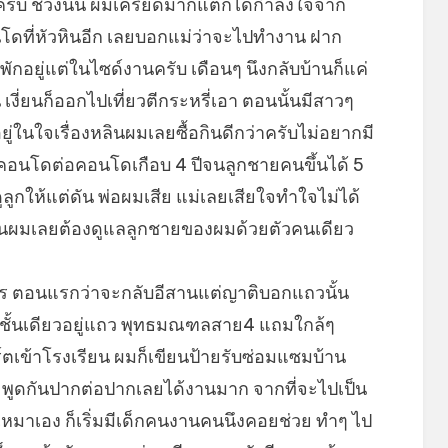
่ครับ ช่วงนั้น ผมเครียดมากแต่ก็ได้กำลังใจจาก
โดที่หัวหินอีก เลยบอกแม่ว่าจะไปทำงาน ฝาก
มพักอยู่แต่ในไซด์งานครับ เดือนๆ นึงกลับบ้านก็แค่
เงี่ยนก็ออกไปเที่ยวตีกระหรี่เอา ตอนนั้นมีสาวๆ
ในใจเรื่องหลินผมเลยซื้อกินดีกว่าครับไม่อยากมี
คอนโดต่อคอนโดเกือบ 4 ปีจนลูกชายคนขึ้นได้ 5
ูกให้แต่ดัน พ่อผมเสีย แม่เลยเสียใจทำใจไม่ได้
วนผมเลยต้องดูแลลูกชายของผมด้วยตัวคนเดียว
ร ตอนแรกว่าจะกลับอีสานแต่ญาติบอกแถวนั้น
นชั้นเดียวอยู่แถว พุทธมณฑลสาย4 แถมใกล้ๆ
์ตเข้าโรงเรียน ผมก็เขียนป้ายรับซ่อมแซมบ้าน
ก พูดกันปากต่อปากเลยได้งานมาก จากที่จะไปเป็น
บเหมาเอง ก็เริ่มมีเด็กคนงานคนนึงคอยช่วย ทำๆ ไป