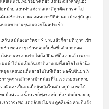
ก็เลยเน้นรับเหมาอย่างเดียว แถมยังมีเวลาดูน้อง
นพ่อหม้าย แถมทำแต่งานและมีลูกติด การจะไป
ได้แต่ชักว่าวมาตลอดหลายปีทีผ่านมา ยิ่งอยู่กับลูก
างเกงบอลขาบานๆนอนควยโผล่ประจำ
นครับ แม้น้องอาร์ตจะ 9 ขวบแล้วก็ตามที ทุกๆ เช้า
ุกเช้า พอแตะๆ เข้าหน่อยก็แข็งขึ้นลำเลยถอด
ลาไม่นานหรอกครับ ไม่ถึง 10นาทีก็แตกแล้ว เพราะ
ง ผมจำได้มันเป็นวันเสาร์ งานผมพึ่งเสร็จไปเจ้านึง
ยุด เลยนอนตื่นสายไปในทีเดียว พอตื่นขึ้นมา ก็
ถอกๆรูดๆ พอมีเวลาเข้าหน่อยก็ไม่เร่ง เลยถอกควย
่าตัวเองเป็นคนเย็ดผู้หญิงในคลิปอยู่บ้าง พอได้
ือตัวเอง น้ำควยก็พุ่งรดหน้าท้อง มันก็เยอะอยู่
อนแรกว่าจะพอ แต่คลิปยังไม่จบ ดูคลิปต่อ ควยก็แข็ง