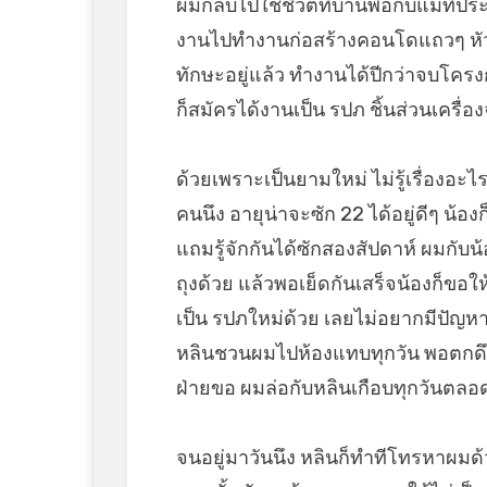
ผมกลับไปใช้ชีวิตที่บ้านพ่อกับแม่ที
งานไปทำงานก่อสร้างคอนโดแถวๆ หัว
ทักษะอยู่แล้ว ทำงานได้ปีกว่าจบโครง
ก็สมัครได้งานเป็น รปภ ชิ้นส่วนเครื่
ด้วยเพราะเป็นยามใหม่ ไม่รู้เรื่องอ
คนนึง อายุน่าจะซัก 22 ได้อยู่ดีๆ น้
แถมรู้จักกันได้ซักสองสัปดาห์ ผมกับน้
ถุงด้วย แล้วพอเย็ดกันเสร็จน้องก็ขอ
เป็น รปภใหม่ด้วย เลยไม่อยากมีปัญห
หลินชวนผมไปห้องแทบทุกวัน พอตกดึกก็
ฝ่ายขอ ผมล่อกับหลินเกือบทุกวันตลอ
จนอยู่มาวันนึง หลินก็ทำทีโทรหาผมด้ว