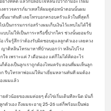
อย่างที่คิด แล้วก็ปลอบใจหลินไปว่าถ้ามีอะไรผม
ครื่องตรวจครรภ์มาเทสให้ผมดูต่อหน้าตอนนั้นผม
อบขึ้นมาทันที เลยโทรบอกครอบครัวแล้วในที่สุดก็
มไปเป็นกรรมกรก่อสร้างผมเก็บเงินไว้แทบไม่ได้ใช้
อแบบไม่ให้เป็นภาระหรือขี้ปากใคร ช่วงนั้นยอมรับ
อ เริ่มรู้สึกว่าต้องรับผิดชอบดูแลลูกตัวเอง เลยควง
นึง ญาติหลินโทรมาหาที่บ้านบอกว่า หลินไปโรง
ใจ เพราะแค่ 7 เดือนเอง แต่ก็ไม่ได้คิดอะไร
นก็ต้องเป็นลูกเราถูกต้องไหมครับ ตอนที่ผมเห็นลูก
ก รีบโทรหาพ่อแม่ให้มาเยี่ยมหลานทันที ผมต้อง
ของผมแล้ว
ชายตัวน้อยของผมค่อยๆ ตั้งไข่เริ่มเดินทีละนิด มันก็
แลลูกตัวเอง ถึงผมจะอายุ 25-26 แต่ก็พร้อมเป็นพ่อ