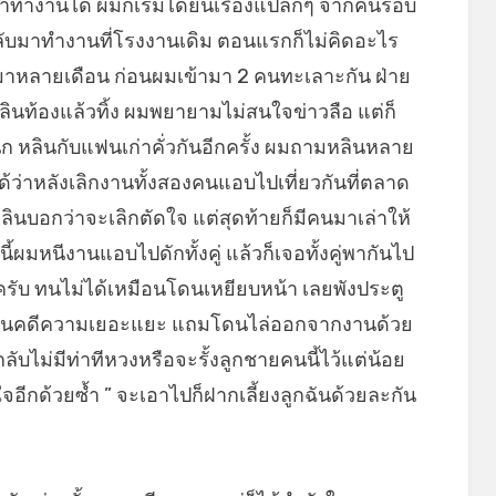
้ามาทำงานได้ ผมก็เริ่มได้ยินเรื่องแปลกๆ จากคนรอบ
กลับมาทำงานที่โรงงานเดิม ตอนแรกก็ไม่คิดอะไร
ันมาหลายเดือน ก่อนผมเข้ามา 2 คนทะเลาะกัน ฝ่าย
ินท้องแล้วทิ้ง ผมพยายามไม่สนใจข่าวลือ แต่ก็
ก หลินกับแฟนเก่าคั่วกันอีกครั้ง ผมถามหลินหลาย
ได้ว่าหลังเลิกงานทั้งสองคนแอบไปเที่ยวกันที่ตลาด
ินบอกว่าจะเลิกตัดใจ แต่สุดท้ายก็มีคนมาเล่าให้
้ผมหนีงานแอบไปดักทั้งคู่ แล้วก็เจอทั้งคู่พากันไป
ะครับ ทนไม่ได้เหมือนโดนเหยียบหน้า เลยพังประตู
ั้นเป็นคดีความเยอะแยะ แถมโดนไล่ออกจากงานด้วย
ลับไม่มีท่าทีหวงหรือจะรั้งลูกชายคนนี้ไว้แต่น้อย
จอีกด้วยซ้ำ ” จะเอาไปก็ฝากเลี้ยงลูกฉันด้วยละกัน