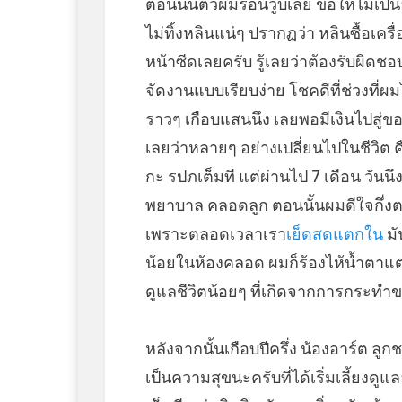
ตอนนั้นตัวผมร้อนวูบเลย ขอให้ไม่เป็น
ไม่ทิ้งหลินแน่ๆ ปรากฏว่า หลินซื้อเ
หน้าซีดเลยครับ รู้เลยว่าต้องรับผิดช
จัดงานแบบเรียบง่าย โชคดีที่ช่วงที่ผ
ราวๆ เกือบแสนนึง เลยพอมีเงินไปสู่ข
เลยว่าหลายๆ อย่างเปลี่ยนไปในชีวิต คื
กะ รปภเต็มที แต่ผ่านไป 7 เดือน วัน
พยาบาล คลอดลูก ตอนนั้นผมดีใจกึ่งตก
เพราะตลอดเวลาเรา
เย็ดสดแตกใน
มั
น้อยในห้องคลอด ผมก็ร้องไห้น้ำตาแต
ดูแลชีวิตน้อยๆ ที่เกิดจากการกระทำ
หลังจากนั้นเกือบปีครึ่ง น้องอาร์ต ลูก
เป็นความสุขนะครับที่ได้เริ่มเลี้ยงดู