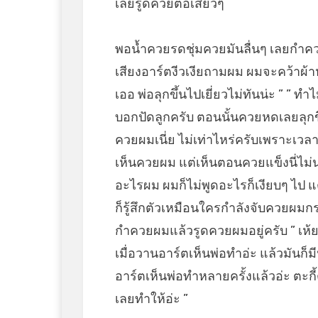
เลยรูดควยต่อเสียวๆ
พอน้ำควยรดชุ่มควยมันลื่นๆ เลยกำควย
เสียงอาร์ตงีวเงียถามผม ผมจะคว้าผ้าห
เออ พ่อลุกขึ้นไปเยี่ยวไม่ทันน่ะ ” ” ทำไ
บอกปัดลูกครับ ตอนนั้นควยหดเลยลุกขึ้
ควยผมเนี่ย ไม่เท่าไหร่ครับเพราะเวลาไ
เห็นควยผม แต่เห็นตอนควยแข็งนี่ไม่น
อะไรผม ผมก็ไม่พูดอะไรก็เงียบๆ ไป แต่เ
ก็รู้สึกตัวเหมือนใครกำลังจับควยผมกร
กำควยผมแล้วรูดควยผมอยู่ครับ ” เห้ย
เมื่อวานอาร์ตเห็นพ่อทำอ่ะ แล้วมันก็ม
อาร์ตเห็นพ่อทำหลายครั้งแล้วอ่ะ ตะกี้
เลยทำให้อ่ะ ”