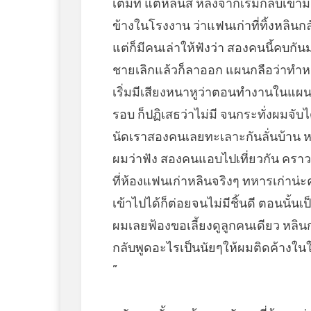
เต็มที แต่หลินสิ หลังจากเริ่มกลับเข
ข้างในโรงงาน ว่าแฟนเก่าที่ทิ้งหลิน
แต่ก็มีคนเล่าให้ฟังว่า สองคนนี้คบก
ชายเลิกแล้วก็ลาออก แผนกลือว่าทำหล
เริ่มมีเสียงหนาหูว่าตอนทำงานในแผน
รอบ ก็ปฏิเสธว่าไม่มี จนกระทั่งผมจับ
นัดเราสองคนเลยทะเลาะกันลั่นบ้าน หล
ผมว่าฟัง สองคนแอบไปเที่ยวกัน คราวนี
ที่ห้องแฟนเก่าหลินจริงๆ ทหารเก่าน่
เข้าไปได้ก็ต่อยจนไม่มีชิ้นดี ตอนน
ผมเลยฟ้องขอเลี้ยงดูลูกคนเดียว หลินก
กลับพูดอะไรเป็นนัยๆให้ผมติดค้างในใ
”