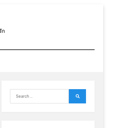
รัก
Search
for:
Search