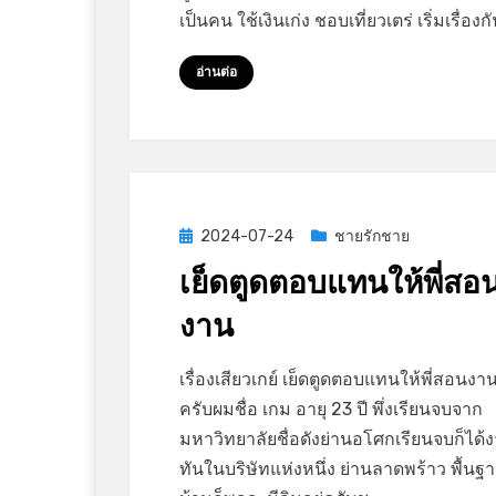
สอน
เป็นคน ใช้เงินเก่ง ชอบเที่ยวเตร่ เริ่มเรื่อง
ผม
เย็ด
อ่านต่อ
ตูด
Posted
2024-07-24
ชายรักชาย
on
เย็ดตูดตอบแทนให้พี่สอ
งาน
on
by
Leave a comment
GayStory
เรื่องเสียวเกย์ เย็ดตูดตอบแทนให้พี่สอนงาน​
เย็ด
ครับผมชื่อ เกม อายุ 23 ปี พึ่งเรียนจบจาก
ตูด
มหาวิทยาลัยชื่อดังย่านอโศกเรียนจบก็ได
ตอบแทน
ทันในบริษัทแห่งหนึ่ง ย่านลาดพร้าว พื้น
ให้