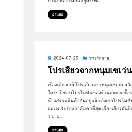
บ้านก็พอจะมีกินอยู่ครับช…
พี่
สอน
อ่านต่อ
งาน
Posted
2024-07-23
ชายรักชาย
on
โปรเสียวจากหนุมเซเว่น
on
by
Leave a comment
GayStory
เรื่องเสียวเกย์ โปรเสียวจากหนุมเซเว่น สวั
โปร
ใครๆ ก็ชอบโปรโมชั่น​ของร้านสะดวก​ซื้อ​
เสียว
ห้างสรรพสินค้า​กันอยู่แล้ว ยิ่งเจอโปรโมชั่
จาก
ผมเจอรับรองว่าคุ้มค่า​ที่สุด ​เรื่องเสียวมันก็ม
หนุ
ว่า.. ผ…
ม
เซ
อ่านต่อ