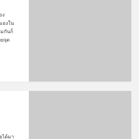
ือง
สมองใน
วมกันก็
ดยจุด
อยได้มา