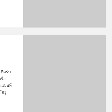
สดีครับ
หรือ
น​แบบที่
ีอยู่