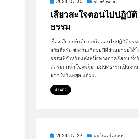
Posted
2024-07-30
ชายรักชาย
on
เสียวสะใจตอนไปปฏิบัติ
ธรรม
on
by
Leave a comment
GayStory
เรื่องเสียวเกย์ เสียวสะใจตอนไปปฏิบัติธรร
เสียว
สวัสดีครับ ช่วงวันเกิดผมปีที่ผ่านมาผมได้ไป
สะใจ
ธรรมที่จังหวัดแห่งหนึ่งทางภาคอีสาน ซึ่งวัด
ตอน
ติดริมแม่น้ำโขงมีผู้มาปฏิบัติธรรมเป็นจำ
ไป
มากในวันหยุด แต่ผม…
ปฏิบัติ
ธรรม
อ่านต่อ
Posted
2024-07-29
คนในเครื่องแบบ