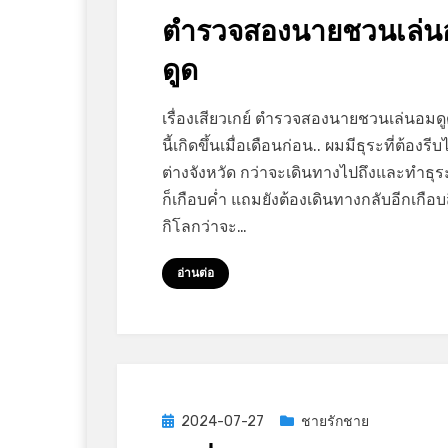
on
ตำรวจสองนายชวนเล่น
ดูด
on
by
Leave a comment
GayStory
เรื่องเสียวเกย์ ตำรวจสองนายชวนเล่นอมดูด
ตำรวจ
นี้เกิดขึ้นเมื่อเดือนก่อน.. ผมมีธุระที่ต้องรีบ
สอง
ต่างจังหวัด กว่าจะเดินทางไปถึงและทำธุร
นาย
ก็เกือบค่ำ แถมยังต้องเดินทางกลับอีกเกือบส
ชวน
กิโลกว่าจะ…
เล่น
อม
อ่านต่อ
ดูด
Posted
2024-07-27
ชายรักชาย
on