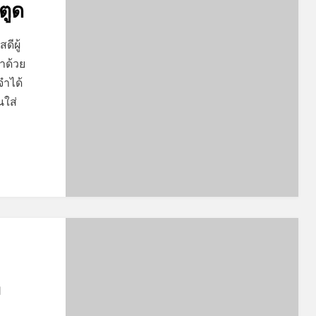
ตูด
ดีผู้
มาด้วย
จำได้
นใส่
า