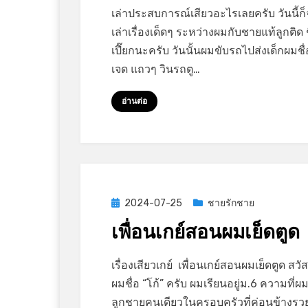
ได้
เล่าประสบการณ์เสียวอะไรเลยครับ วันนี้ก
เย็ด
เล่าเรื่องเด็ดๆ ระหว่างผมกับชายแท้ลูกติด ช
ตูด
เปี๊ยกนะครับ วันนั้นผมขับรถไปส่งเด็กผมชื
ชาย
เจด แถวๆ วินรถตู…
แท้
ลูก
อ่านต่อ
หนึ่ง
Posted
2024-07-25
ชายรักชาย
on
เพื่อนเกย์สอนผมเย็ดตูด
on
by
Leave a comment
GayStory
เรื่องเสียวเกย์ เพื่อนเกย์สอนผมเย็ดตูด สวั
เพื่อน
ผมชื่อ “โก้” ครับ ผมเรียนอยู่ม.6 ความที่ผม
เกย์
ลูกชายคนเดียวในครอบครัวที่ค่อนข้างรวย