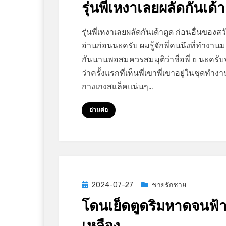
รุ่นพี่เหงาเลยผลัดกันเด้า
on
by
Leave a comment
GayStory
รุ่นพี่เหงาเลยผลัดกันเด้าตูด ก่อนอื่นของสวัส
รุ่น
อ่านก่อนนะครับ ผมรู้จักพี่คนนึงที่ทำงาน
พี่
กันนานพอสมควรสมมุติว่าชื่อพี่ ย นะครับ
เหงา
ว่าครั้งแรกที่เห็นพี่เขาพี่เขาอยู่ในชุดทำงา
เลย
กางเกงสแล็คแน่นๆ…
ผลัด
กัน
อ่านต่อ
เด้า
ตูด
Posted
2024-07-27
ชายรักชาย
on
โดนเย็ดตูดริมหาดจนฟ้
เหลือง