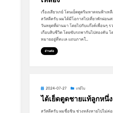
on
by
Leave a comment
GayStory
เรื่องเสียวเกย์ โดนเย็ดตูดริมหาดจนฟ้าเหล
โดน
สวัสดีครับ ผมได้มีโอกาสไปเที่ยวพักผ่อน
เย็ด
วันหยุดที่ผ่านมา โดยไปกับแก๊งค์เพื่อนๆ ร
ตูด
เกือบสิบชีวิต โดยขับรถพากันไปสองคัน โ
ริม
หมายอยู่ที่ทะเล แถบภาคใ…
หาด
จน
อ่านต่อ
ฟ้า
เหลือง
Posted
2024-07-27
เกย์ไบ
on
ได้เย็ดตูดชายแท้ลูกหนึ่ง
on
by
Leave a comment
GayStory
สวัสดีครับ ผมชื่อชิน ช่วงหลังหายไปไม่ค่