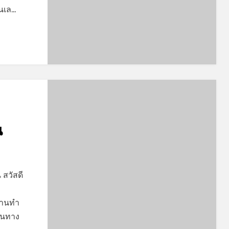
กันเล…
น
 สวัสดี
้งานทำ
ฐานทาง