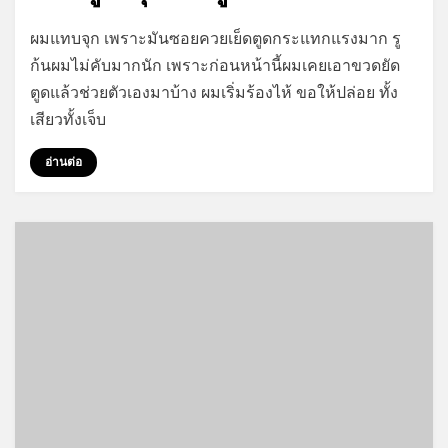
on
by
Leave a comment
GayStory
ผมแทบจุก เพราะมันซอยควยเย็ดตูดกระแทกแรงมาก รู
โดน
ก้นผมไม่คับมากนัก เพราะก่อนหน้านี้ผมเคยเอาขวดยัด
คู่อริ
ตูดแล้วช่วยตัวเองมาบ้าง ผมเริ่มร้องไห้ ขอให้ปล่อย ทั้ง
รุม
เย็ด
เสียวทั้งเจ็บ
ตูด
แทบ
อ่านต่อ
บาน