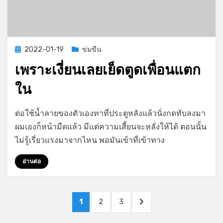
Posted
2022-01-19
ข่มขืน
on
เพราะเงี่ยนเลยเย็ดตูดเพื่อนแตก
ใน
on
by
Leave a comment
GayStory
ต่อใช้น้ำลายของตัวเองทาที่ประตูหลังแล้วนั่งกดทับลงมา
เพราะ
ผมเองก็หน้ามืดแล้ว มีแต่ความเสี้ยนจะหลั่งให้ได้ ตอนนั้น
เงี่ยน
ไม่รู้เรี่ยวแรงมาจากไหน พอมันเข้าที่เข้าทาง
เลย
เย็ด
อ่านต่อ
ตูด
เพื่อน
แตก
Posts
ใน
PAGE
PAGE
PAGE
NEXT
1
2
3
pagination
PAGE