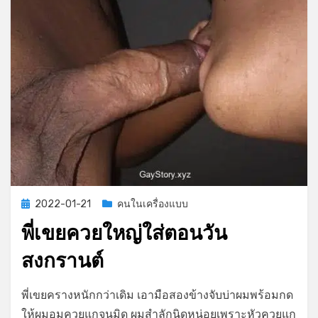
Posted
2022-01-21
คนในเครื่องแบบ
on
พี่เขยควยใหญ่ใส่ตอนวัน
สงกรานต์
on
by
Leave a comment
GayStory
พี่เขยครางหนักกว่าเดิม เอามือสองข้างจับบ่าผมพร้อมกด
พี่
ให้ผมอมควยแกจนมิด ผมสำลักนิดหน่อยเพราะหัวควยแก