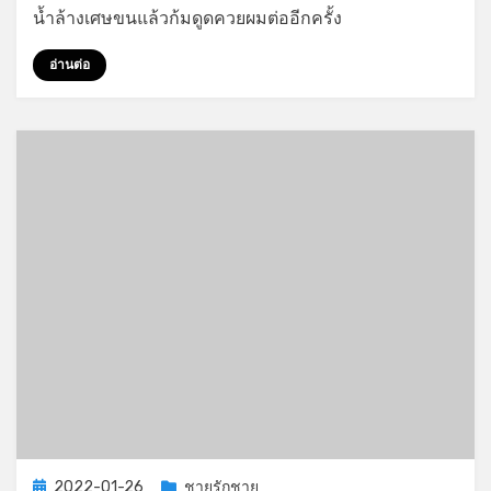
น้ำล้างเศษขนแล้วก้มดูดควยผมต่ออีกครั้ง
กับ
น้า
อ่านต่อ
เขย
ทหาร
ควย
ใหญ่
Posted
2022-01-26
ชายรักชาย