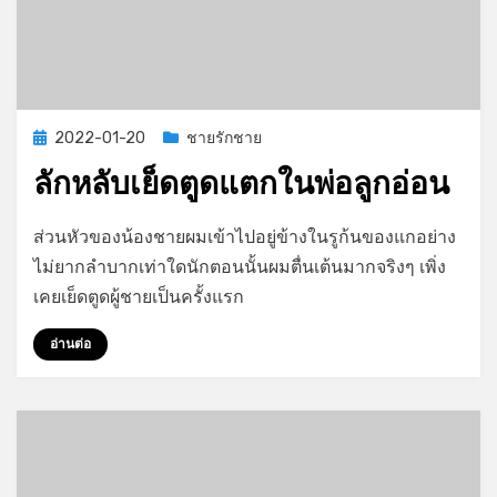
Posted
2022-01-20
ชายรักชาย
on
ลักหลับเย็ดตูดแตกในพ่อลูกอ่อน
on
by
Leave a comment
GayStory
ส่วนหัวของน้องชายผมเข้าไปอยู่ข้างในรูก้นของแกอย่าง
ลัก
ไม่ยากลำบากเท่าใดนักตอนนั้นผมตื่นเต้นมากจริงๆ เพิ่ง
หลับ
เคยเย็ดตูดผู้ชายเป็นครั้งแรก
เย็ด
ตูด
อ่านต่อ
แตก
ใน
พ่อ
ลูก
อ่อน