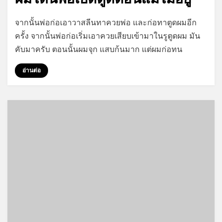
บน
by
1 ความเห็น
GayStory
จากนั้นพ่อก่อเอาวาสลีนทาควยพ่อ และก่อทาตูดผมอีก
ผม
ครั้ง จากนั้นพ่อก่อเริ่มเอาควยเสียบเข้ามาในรูตูดผม มัน
โดน
คับมาครับ ตอนนั้นผมจุก แสบก้นมาก แต่ผมก่อทน
พ่อ
เย็ด
อ่านต่อ
ตูด
ตอน
แม่
ไม่
อยู่