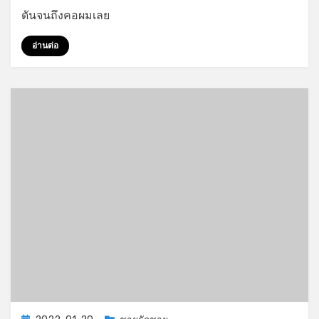
เขย
ดันจนถึงคอผมเลย
ควย
ใหญ่
อ่านต่อ
ใส่
ตอน
วัน
สงกรานต์