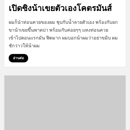
on
เปิดซิงน้าเขยตัวเองโคตรมันส์
on
by
Leave a comment
GayStory
ผมก็นำท่อนควยของผม ชุบกับน้ำลายตัวเอง พร้องกับยก
เปิด
ขาน้าเขยขึ้นพาดบ่า พร้อมกับค่อยๆๆ แทงท่อนควย
ซิง
เข้าไปตอนแรกมัน ฟิตมาก ผมบอกน้าผมว่าอย่าขมิบ ผม
น้า
เขย
ชักว่าวให้น้าผม
ตัว
เอง
อ่านต่อ
โคตร
มันส์