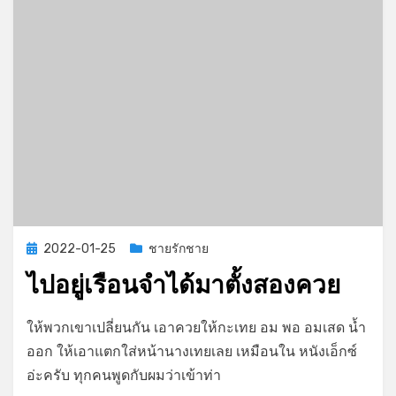
Posted
2022-01-25
ชายรักชาย
on
ไปอยู่เรือนจำได้มาตั้งสองควย
on
by
Leave a comment
GayStory
ให้พวกเขาเปลี่ยนกัน เอาควยให้กะเทย อม พอ อมเสด น้ำ
ไป
ออก ให้เอาแตกใส่หน้านางเทยเลย เหมือนใน หนังเอ็กซ์
อยู่
อ่ะครับ ทุกคนพูดกับผมว่าเข้าท่า
เรือน