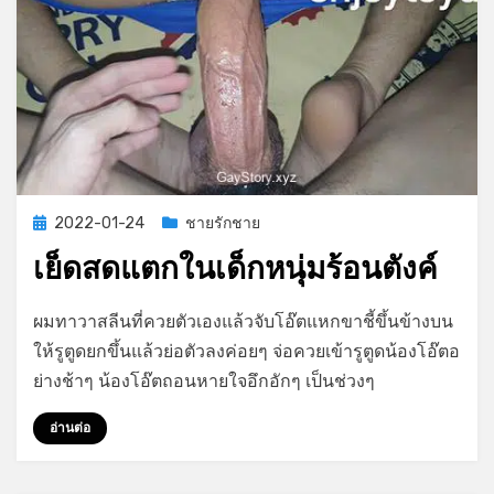
Posted
2022-01-24
ชายรักชาย
on
เย็ดสดแตกในเด็กหนุ่มร้อนตังค์
บน
by
1 ความเห็น
GayStory
ผมทาวาสลีนที่ควยตัวเองแล้วจับโอ๊ตแหกขาชี้ขึ้นข้างบน
เย็ด
ให้รูตูดยกขึ้นแล้วย่อตัวลงค่อยๆ จ่อควยเข้ารูตูดน้องโอ๊ตอ
สด
ย่างช้าๆ น้องโอ๊ตถอนหายใจอึกอักๆ เป็นช่วงๆ
แตก
ใน
อ่านต่อ
เด็ก
หนุ่ม
ร้อน