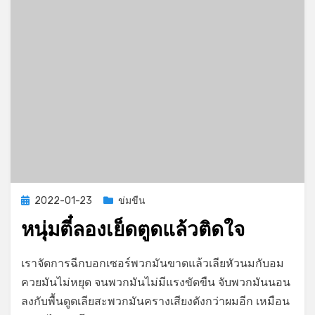
Posted
2022-01-23
ข่มขืน
on
หนุ่มตี๋ลองเย็ดตูดแล้วติดใจ
on
by
Leave a comment
GayStory
เราจัดการฉีกบอกเซอร์พวกมันขาดแล้วเลียหัวนมกับอม
หนุ่ม
ควยมันไม่หยุด จนพวกมันไม่มีแรงขัดขืน จับพวกมันนอน
ตี๋
ลงกับพื้นดูดเลียสะพวกมันครางเสียงดังกว่าผมอีก เหมือน
ลอง