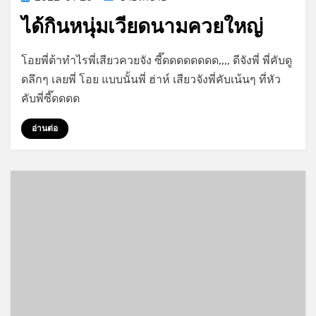
on
ได้กินหนุ่มเวียดนามควยใหญ่
on
by
Leave a comment
GayStory
โอยพี่ต้าทำไรพี่เสียวควยจัง ซี๊ดดดดดดดด,,,, ดีจังพี่ พี่คับดู
ได้
ดลึกๆ เลยพี่ โอย แบบนั้นพี่ ฮ่าห์ เสียวจังพี่คับเน้นๆ ที่หัว
กิน
คับพี่ซี๊ดดดด
หนุ่ม
เวียดนาม
อ่านต่อ
ควย
ใหญ่