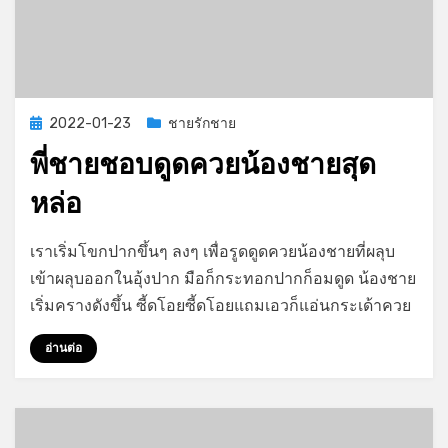
Posted
2022-01-23
ชายรักชาย
on
พี่ชายชอบดูดควยน้องชายสุด
หล่อ
on
by
Leave a comment
GayStory
เราเริ่มโขกปากขึ้นๆ ลงๆ เพื่อรูดดูดควยน้องชายที่ผลุบ
พี่
เข้าผลุบออกในอุ้งปาก มือก็กระทอกปากก็อมดูด น้องชาย
ชาย
เริ่มครางดังขึ้น ซี้ดโอยซี้ดโอยแถมเอวก็แอ่นกระเด้าควย
ชอบ
ดูด
อ่านต่อ
ควย
น้อง
ชาย
สุด
หล่อ