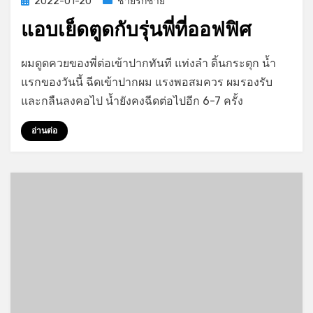
Posted
2022-01-20
ชายรักชาย
on
แอบเย็ดตูดกับรุ่นพี่ที่ออฟฟิศ
on
by
Leave a comment
GayStory
ผมดูดควยของพี่ต่อเข้าปากทันที แท่งลำ ดิ้นกระตุก น้ำ
แอบ
แรกของวันนี้ ฉีดเข้าปากผม แรงพอสมควร ผมรองรับ
เย็ด
และกลืนลงคอไป น้ำยังคงฉีดต่อไปอีก 6-7 ครั้ง
ตูด
กับ
อ่านต่อ
รุ่น
พี่
ที่
ออฟฟิศ