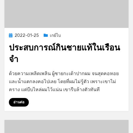
Posted
2022-01-25
เกย์ไบ
on
ประสบการณ์กินชายแท้ในเรือน
จำ
on
by
Leave a comment
GayStory
ด้วยความเพลิดเพลิน ผู้ชายกะเด้าปากผม จนสุดคอหอย
ประสบการณ์
และน้ำแตกลงคอไปเลย โดยที่ผมไม่รู้ตัว เพราะเขาไม่
กิน
คราง แต่บีบไหล่ผมไว้แน่น เขารีบล้างตัวทันที
ชาย
แท้
อ่านต่อ
ใน
เรือน
จำ