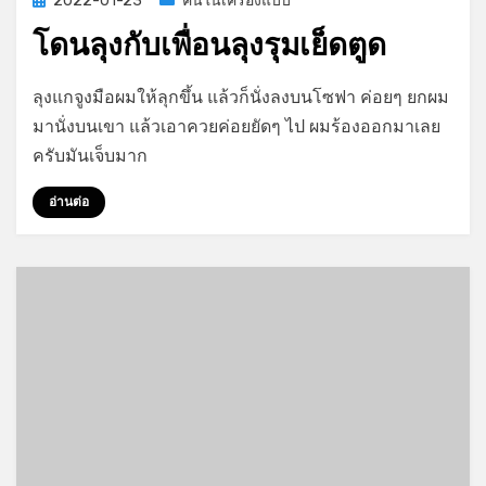
2022-01-23
คนในเครื่องแบบ
on
โดนลุงกับเพื่อนลุงรุมเย็ดตูด
on
by
Leave a comment
GayStory
ลุงแกจูงมือผมให้ลุกขึ้น แล้วก็นั่งลงบนโซฟา ค่อยๆ ยกผม
โดน
มานั่งบนเขา แล้วเอาควยค่อยยัดๆ ไป ผมร้องออกมาเลย
ลุง
ครับมันเจ็บมาก
กับ
เพื่อน
อ่านต่อ
ลุง
รุม
เย็ด
ตูด