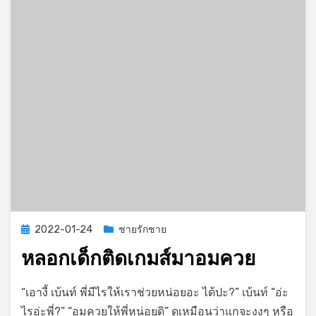
ตังค์
Posted
2022-01-24
ชายรักชาย
on
หลอกเด็กติดเกมส์มาอมควย
on
by
Leave a comment
GayStory
“เอางี้ เบ้นท์ พี่มีไรให้เราช่วยหน่อยอะ ได้ปะ?” เบ้นท์ “อ่ะ
หลอก
ไรอ่ะพี่?” “อมควยให้พี่หน่อยดิ” ดูเหมือนว่าแกจะงงๆ หรือ