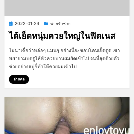
Posted
2022-01-24
ชายรักชาย
on
ได้เย็ดหนุ่มควยใหญ่ในฟิตเนส
on
by
Leave a comment
GayStory
ไม่น่าเชื่อว่าหล่อๆ แมนๆ อย่างนี้จะชอบโดนเย็ดตูด เขา
ได้
พยายามบดรูให้หัวควยบานผมยัดเข้าไป จนที่สุดด้วยตัว
เย็ด
ช่วยอย่างสบู่ก็ทำให้ควยผมเข้าไป
หนุ่ม
ควย
อ่านต่อ
ใหญ่
ใน
ฟิตเนส