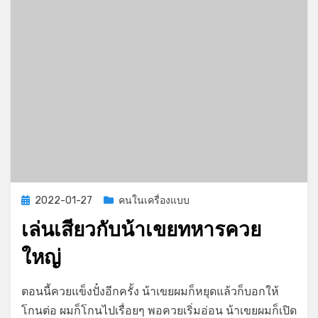
Posted
2022-01-27
คนในเครื่องแบบ
on
เล่นเสียวกับน้าเขยทหารควย
ใหญ่
on
by
Leave a comment
GayStory
ตอนนี้ควยแข็งปั๋งอีกครั้ง น้าเขยผมก็หยุดแล้วก็บอกให้
เล่น
โกนต่อ ผมก็โกนไปเรื่อยๆ พอควยเริ่มอ่อน น้าเขยผมก็เปิด
เสียว