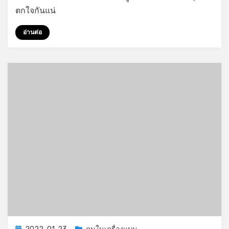
เด็ก
ตกใจกันแน่
ติด
เกมส์
อ่านต่อ
มา
อม
ควย
Posted