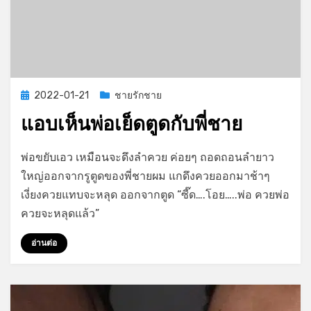
Posted
2022-01-21
ชายรักชาย
on
แอบเห็นพ่อเย็ดตูดกับพี่ชาย
on
by
Leave a comment
GayStory
พ่อขยับเอว เหมือนจะดึงลำควย ค่อยๆ ถอดถอนลำยาว
แอบ
ใหญ่ออกจากรูตูดของพี่ชายผม แกดึงควยออกมาช้าๆ
เห็น
เงี่ยงควยแทบจะหลุด ออกจากตูด “ซี๊ด….โอย…..พ่อ ควยพ่อ
พ่อ
เย็ด
ควยจะหลุดแล้ว”
ตูด
กับ
อ่านต่อ
พี่
ชาย