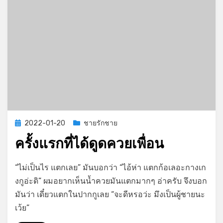
Posted
2022-01-20
ชายรักชาย
on
ครั้งแรกที่ได้ดูดควยเพื่อน
on
by
Leave a comment
GayStory
“ไม่เป็นไร แตกเลย” มันบอกว่า “ไอ้ห่า แตกก้อเลอะกางเก
ครั้ง
งกูอ่ะดิ” ผมอยากเห็นน้ำควยมันแตกมากๆ อ่าครับ จึงบอก
แรก
มันว่า เดี๋ยวแตกในปากกูเลย “จะดีหรอว่ะ มึงเป็นผู้ชายนะ
ที่
ได้
เว้ย”
ดูด