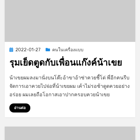
Posted
2022-01-27
คนในเครื่องแบบ
on
รุมเย็ดตูดกับเพื่อนแก๊งค์น้าเขย
on
by
Leave a comment
GayStory
น้าเขยผมลงมานั่งบนโต๊ะอ้าขาอ้าซ่าควยชี้โด่ พี่อีกคนรีบ
รุม
จัดการเอาควยไปจ่อที่น้าเขยผม เค้าไม่รอช้าดูดควยอย่าง
เย็ด
อร่อย ผมเลยถือโอกาสเอาปากครอบควยน้าเขย
ตูด
กับ
อ่านต่อ
เพื่อน
แก๊ง
ค์
น้า
เขย