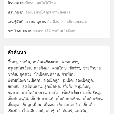
นิรนาม
บน
พี่ครับแตกในได้ไหม
นิรนาม
บน
ลูกเขยมาเย็ดตูดเพราะสงสาร
เล่นชู้มันคือความสนุก
บน
ผัวเพื่อนอยากเย็ดเลยสนอง
ชอบโดนเย็ด
บน
พ่อมาขอให้เราเป็นเมียอีกคน
คำค้นหา
ขึ้นครู
ข่มขืน
คนในเครื่องแบบ
ครอบครัว
ครูเย็ดนักเรียน
ควยฝังมุก
ควยใหญ่
ชักว่าว
ชายรักชาย
ซาดิส
ดูดควย
น้าเย็ดกับหลาน
ผัวเพื่อน
พี่ชายน้องชายเย็ดกัน
พ่อเย็ดลูก
รุมเย็ด
ลองเย็ดตูด
ลักหลับ
ลุงเย็ดหลาน
ลูกเย็ดพ่อ
สวิงกิ้ง
หนุ่มใหญ่
อมควย
อาเย็ดกับหลาน
เกย์ไบ
เซ็กส์ครั้งแรก
เซ็กส์หมู่
เย็ดกับคนใช้
เย็ดกับชายแท้
เย็ดกับพ่อเพื่อน
เย็ดกับเพื่อน
เย็ดตูด
เย็ดตูดเพื่อน
เย็ดสด
เย็ดสดแตกใน
เย็ดเด็ก
เรียงคิว
เรื่องเสียวเกย์
เล่นชู้
เอ้าท์ดอร์
แตกใน