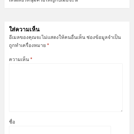
ใส่ความเห็น
อีเมลของคุณจะไม่แสดงให้คนอื่นเห็น
ช่องข้อมูลจำเป็น
ถูกทำเครื่องหมาย
*
ความเห็น
*
ชื่อ