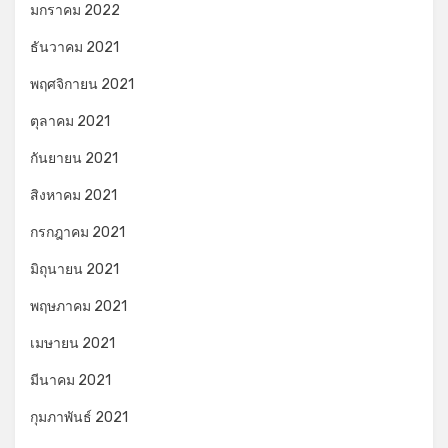
มกราคม 2022
ธันวาคม 2021
พฤศจิกายน 2021
ตุลาคม 2021
กันยายน 2021
สิงหาคม 2021
กรกฎาคม 2021
มิถุนายน 2021
พฤษภาคม 2021
เมษายน 2021
มีนาคม 2021
กุมภาพันธ์ 2021