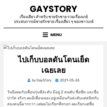
Skip
GAYSTORY
to
content
เรื่องเสียว สำหรับ ชายรักชาย รวมเรื่องเกย์
ประสบการณ์ชายรักชาย เรื่องเสียว ๆ ของชาวเกย์
MENU
ไปเก็บบอลดันโดนเย็ด
เฉยเลย
Posted
by
GayStory
2021-05-26
on
วันนึงผมกับเพื่อนรุ่นพี่ล่ะคับ มีอยู่ 2 คนคับ ชื่อพีท และชื่อ
ปาร์ค จริงๆ ผมมีเพื่อนเยอะอยู่เหมือนกันล่ะคับแต่สนิทกับ
สองคนนี้มากกว่า แต่ผมไม่เรียกพี่หรอก ผมเรียกแต่ชื่อ