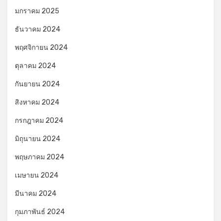
มกราคม 2025
ธันวาคม 2024
พฤศจิกายน 2024
ตุลาคม 2024
กันยายน 2024
สิงหาคม 2024
กรกฎาคม 2024
มิถุนายน 2024
พฤษภาคม 2024
เมษายน 2024
มีนาคม 2024
กุมภาพันธ์ 2024