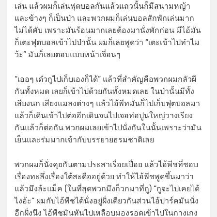
เล่น แล้วผมก็เล่นฟุตบอลกันแล้วแถวนั้นก็มีสนามหญ้า
และข้างๆ ก็เป็นป่า และพวกผมก็เล่นบอลสักพักเล่นมาก
ไม่ได้คับ เพราะมันร้อนมากเลยต้องมานั่งพักก่อน มีไอ้มัน
ก็เตะฟุตบอลเข้าไปป่านั้น ผมก็เลยพูดว่า “เตะเข้าไปทำไม
ว้ะ” มันก็เลยตอบแบบหน้าเจี่อนๆ
“เออๆ เด๋วกูไปเก็บเองก็ได้” แล้วที่สำคัญคือพวกผมกลัวผี
กันทั้งหมด เลยก็เข้าไปด้วยกันทั้งหมดเลย ในป่านั้นมีทั้ง
เสียงนก เสียงแมลงต่างๆ แล้วไอ้พีทมันก็ไปเก็บฟุตบอลมา
แล้วก็เดินเข้าไปต่ออีกเดินจนไปเจอท่อปูนใหญ่วางเรียง
กันแล้วก็ต่อกัน พวกผมเลยเข้าไปนั่งกันในนั้นเพราะว่ามัน
เย็นและร่มมากเข้ากับบรรยายธรมชาติเลย
พวกผมก็นั่งคุยกันตามประสาเรื่อยเปื่อย แล้วไอ้พีชที่ชอบ
เรื่องทะลึ่งเรื่องใต้สะดืออยู่ด้วย ทำให้ไอ้พีชพูดขึ้นมาว่า
แล้วมึงล้ะแม็ค (ในที่สุดพวกมึงก็วกมาที่กู) “กูจะไปเคยได้
ไงอ้ะ” ผมกับไอ้พีชได้นั่งอยู่ฝั่งเดียวกันส่วนไอ้ปาร์คมันนั่ง
อีกฝั่งนึง ไอ้พีชมันหันไปเหลือบมองรอดเข้าไปในกางเกง