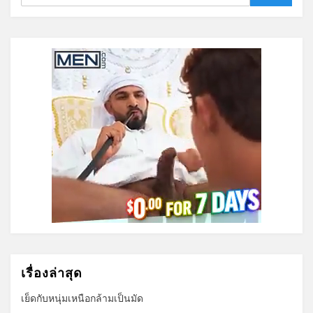
Search
เรื่องล่าสุด
เย็ดกับหนุ่มเหนือกล้ามเป็นมัด