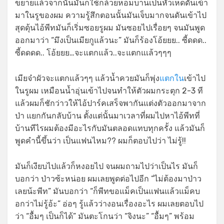
ขยายแล้วจากนั้นมันก็ใช้กล้วยหอมบานเป็นหัวเห็ดดันเข้า
มาในรูของผม ความรู้สึกตอนนั้นมันเจ็บมากจนดันเข้าไป
สุดดุ้นไอ้พีทมันก็เริ่มซอยรูผม มันซอยไปเรื่อยๆ จนมันพูด
ออกมาว่า “มึงเป็นเมียกูแล้วนะ” มันก็ร้องโอ้ยยย.. ซี้ดดด..
ซี้ดดดด.. โอ้ยยย…จะแตกแล้ว..จะแตกแเล้วๆๆๆ
เมียจ๋าผัวจะแตกแล้วๆๆ แล้วน้ำควยมันก็พุ่ง
แตกใน
เข้าไป
ในรูผม เหมือนน้ำอุ่นเข้าไปจนทำให้ตัวผมกระตุก 2-3 ที
แล้วผมก็ชักว่าวให้ไอ้ปาร์คเสร็จพากันแต่งตัวออกมาจาก
ป่า แยกกันกลับบ้าน ตั้งแต่นั้นมาเวลาที่ผมไปหาไอ้พีทที่
บ้านทีไรผมต้องมีอะไรกับมันตลอดแทบทุกครั้ง แล้วมันก็
พูดคำนี้ขึ้นว่า เป็นแฟนไหม?? ผมก็ตอบไปว่า ไม่รู้!!
มันก็เงียบไปแล้วก็หงอยไป จนผมถามไปว่าเป็นไร มันก็
บอกว่า ป่าวซ้ะหน่อย ผมเลยพูดต่อไปอีก “ไม่ต้องมาป่าว
เลยน้ะพีท” มันบอกว่า “ก็พีทขอแม็คเป็นแฟนแล้วแม็คบ
อกว่าไม่รู้อ้ะ” อ่อๆ รู้แล้วว่างอนเรื่องอะไร ผมเลยตอบไป
ว่า “อื้มๆ เป็นก็ได้” มันตะโกนว่า “จิงนะ” “อื้มๆ” พร้อม