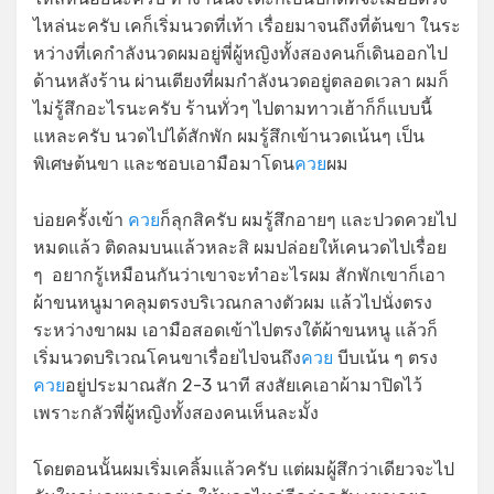
ไหล่นะครับ เคก็เริ่มนวดที่เท้า เรื่อยมาจนถึงที่ต้นขา ในระ
หว่างที่เคกำลังนวดผมอยู่พี่ผู้หญิงทั้งสองคนก็เดินออกไป
ด้านหลังร้าน ผ่านเตียงที่ผมกำลังนวดอยู่ตลอดเวลา ผมก็
ไม่รู้สึกอะไรนะครับ ร้านทั่วๆ ไปตามทาวเฮ้าก็ก็แบบนี้
แหละครับ นวดไปได้สักพัก ผมรู้สึกเข้านวดเน้นๆ เป็น
พิเศษต้นขา และชอบเอามือมาโดน
ควย
ผม
บ่อยครั้งเข้า
ควย
ก็ลุกสิครับ ผมรู้สึกอายๆ และปวดควยไป
หมดแล้ว ติดลมบนแล้วหละสิ ผมปล่อยให้เคนวดไปเรื่อย
ๆ อยากรู้เหมือนกันว่าเขาจะทำอะไรผม สักพักเขาก็เอา
ผ้าขนหนูมาคลุมตรงบริเวณกลางตัวผม แล้วไปนั่งตรง
ระหว่างขาผม เอามือสอดเข้าไปตรงใต้ผ้าขนหนู แล้วก็
เริ่มนวดบริเวณโคนขาเรื่อยไปจนถึง
ควย
บีบเน้น ๆ ตรง
ควย
อยู่ประมาณสัก 2-3 นาที สงสัยเคเอาผ้ามาปิดไว้
เพราะกลัวพี่ผู้หญิงทั้งสองคนเห็นละมั้ง
โดยตอนนั้นผมเริ่มเคลิ้มแล้วครับ แต่ผมผู้สึกว่าเดียวจะไป