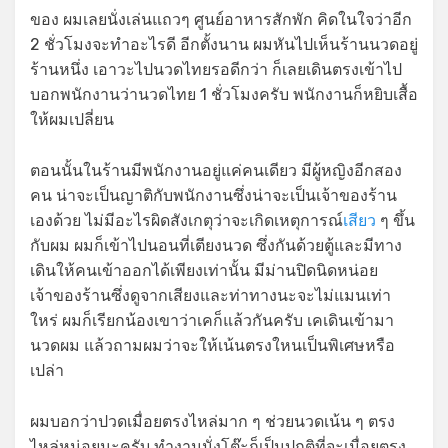
ของ ผมเลยนั่งเล่นแถวๆ ศูนย์อาหารสักพัก คิดในใจว่าอีก
2 ชั่วโมงจะทำอะไรดี อีกตั้งนาน ผมหันไปเห็นร้านนวดอยู่
ร้านหนึ่ง เอาวะไปนวดไทยรอดีกว่า ก็เลยเดินตรงเข้าไป
บอกพนักงานว่านวดไทย 1 ชั่วโมงครับ พนักงานก็หยิบเสื้อ
ให้ผมเปลี่ยน
ตอนนั้นในร้านมีพนักงานอยู่แค่คนเดียว มีผู้หญิงอีกสอง
คน น่าจะเป็นญาติกับพนักงานซึ่งน่าจะเป็นเจ้าของร้าน
เองด้วย ไม่มีอะไรผิดสังเกตุว่าจะเกิดเหตุการณ์
เสียว
ๆ ขึ้น
กับผม ผมก็เข้าไปนอนที่เตียงนวด ซึ่งกันด้วยตู้และมีทาง
เดินให้คนเข้าออกได้เพียงเท่านั้น มีม่านปิดนิดหน่อย
เจ้าของร้านซึ่งดูจากเสียงและท่าทางนะจะไม่แมนเท่า
ใหร่ ผมก็เรียกน้องเขาว่าเคก็แล้วกันครับ เคเดินเข้ามา
นวดผม แล้วถามผมว่าจะให้เน้นตรงใหนเป็นพิเศษหรือ
เปล่า
ผมบอกว่าปวดเมื่อยตรงไหล่มาก ๆ ช่วยนวดเน้น ๆ ตรง
ไหล่หน่อยนะครับ ทำงานนั่งโต๊ะก็เป็นปกติที่จะเมื่อยตรง