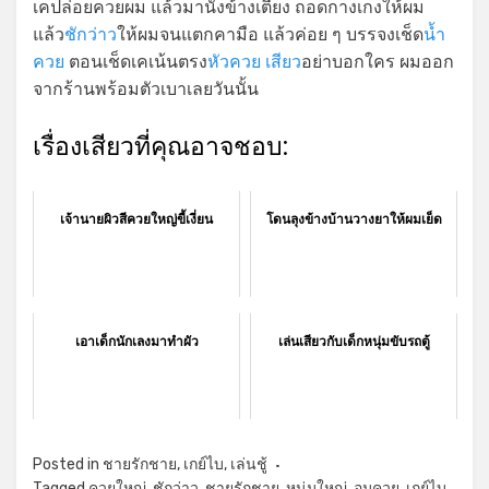
เคปล่อยควยผม แล้วมานั่งข้างเตียง ถอดกางเกงให้ผม
แล้ว
ชักว่าว
ให้ผมจนแตกคามือ แล้วค่อย ๆ บรรจงเช็ด
น้ำ
ควย
ตอนเช็ดเคเน้นตรง
หัวควย
เสียว
อย่าบอกใคร ผมออก
จากร้านพร้อมตัวเบาเลยวันนั้น
เรื่องเสียวที่คุณอาจชอบ:
เจ้านายผิวสีควยใหญ่ขี้เงี่ยน
โดนลุงข้างบ้านวางยาให้ผมเย็ด
เอาเด็กนักเลงมาทำผัว
เล่นเสียวกับเด็กหนุ่มขับรถตู้
Posted in
ชายรักชาย
,
เกย์ไบ
,
เล่นชู้
Tagged
ควยใหญ่
,
ชักว่าว
,
ชายรักชาย
,
หนุ่มใหญ่
,
อมควย
,
เกย์ไบ
,