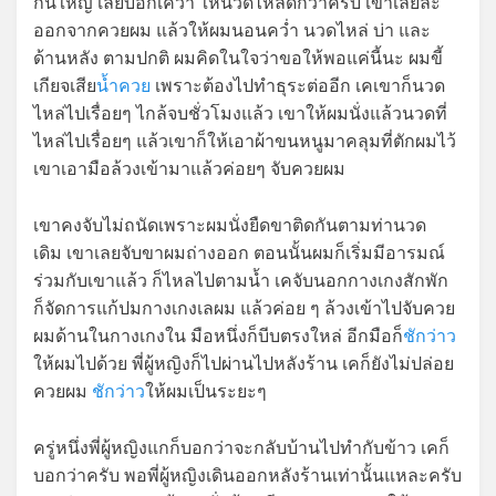
กันใหญ่ เลยบอกเคว่า ให้นวดไหล่ดีกว่าครับ เขาเลยละ
ออกจากควยผม แล้วให้ผมนอนคว่ำ นวดไหล่ บ่า และ
ด้านหลัง ตามปกติ ผมคิดในใจว่าขอให้พอแค่นี้นะ ผมขี้
เกียจเสีย
น้ำควย
เพราะต้องไปทำธุระต่ออีก เคเขาก็นวด
ไหล่ไปเรื่อยๆ ไกล้จบชั่วโมงแล้ว เขาให้ผมนั่งแล้วนวดที่
ไหล่ไปเรื่อยๆ แล้วเขาก็ให้เอาผ้าขนหนูมาคลุมที่ตักผมไว้
เขาเอามือล้วงเข้ามาแล้วค่อยๆ จับควยผม
เขาคงจับไม่ถนัดเพราะผมนั่งยืดขาติดกันตามท่านวด
เดิม เขาเลยจับขาผมถ่างออก ตอนนั้นผมก็เริ่มมีอารมณ์
ร่วมกับเขาแล้ว ก็ไหลไปตามน้ำ เคจับนอกกางเกงสักพัก
ก็จัดการแก้ปมกางเกงเลผม แล้วค่อย ๆ ล้วงเข้าไปจับควย
ผมด้านในกางเกงใน มือหนึ่งก็บีบตรงใหล่ อีกมือก็
ชักว่าว
ให้ผมไปด้วย พี่ผู้หญิงก็ไปผ่านไปหลังร้าน เคก็ยังไม่ปล่อย
ควยผม
ชักว่าว
ให้ผมเป็นระยะๆ
ครู่หนึ่งพี่ผู้หญิงแกก็บอกว่าจะกลับบ้านไปทำกับข้าว เคก็
บอกว่าครับ พอพี่ผู้หญิงเดินออกหลังร้านเท่านั้นแหละครับ