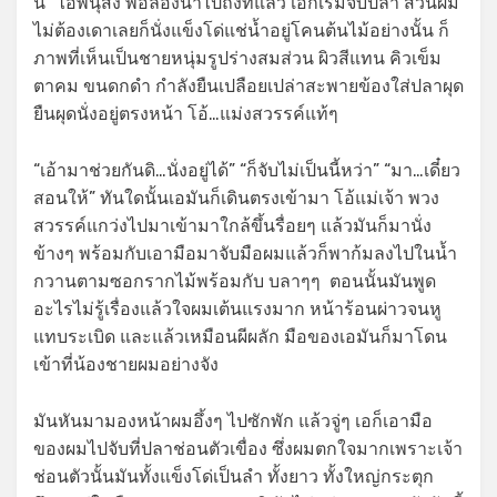
นี่” ไอ้พี่นุสั่ง พอล่องน้ำไปถึงที่แล้ว เอก็เริ่มจับปลา ส่วนผม
ไม่ต้องเดาเลยก็นั่งแข็งโด่แช่น้ำอยู่โคนต้นไม้อย่างนั้น ก็
ภาพที่เห็นเป็นชายหนุ่มรูปร่างสมส่วน ผิวสีแทน คิวเข็ม
ตาคม ขนดกดำ กำลังยืนเปลือยเปล่าสะพายข้องใส่ปลาผุด
ยืนผุดนั่งอยู่ตรงหน้า โอ้…แม่งสวรรค์แท้ๆ
“เอ้ามาช่วยกันดิ…นั่งอยู่ได้” “ก็จับไม่เป็นนี้หว่า” “มา…เดี๋ยว
สอนให้” ทันใดนั้นเอมันก็เดินตรงเข้ามา โอ้แม่เจ้า พวง
สวรรค์แกว่งไปมาเข้ามาใกล้ขึ้นรื่อยๆ แล้วมันก็มานั่ง
ข้างๆ พร้อมกับเอามือมาจับมือผมแล้วก็พาก้มลงไปในน้ำ
กวานตามซอกรากไม้พร้อมกับ บลาๆๆ ตอนนั้นมันพูด
อะไรไม่รู้เรื่องแล้วใจผมเต้นแรงมาก หน้าร้อนผ่าวจนหู
แทบระเบิด และแล้วเหมือนผีผลัก มือของเอมันก็มาโดน
เข้าที่น้องชายผมอย่างจัง
มันหันมามองหน้าผมอึ้งๆ ไปซักพัก แล้วจู่ๆ เอก็เอามือ
ของผมไปจับที่ปลาช่อนตัวเขื่อง ซึ่งผมตกใจมากเพราะเจ้า
ช่อนตัวนั้นมันทั้งแข็งโด่เป็นลำ ทั้งยาว ทั้งใหญ่กระตุก