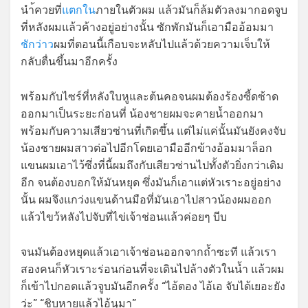
นำ้ควยที่
แตกใน
ภายในตัวผม แล้วมันก็ล้มตัวลงมากอดจูบ
ที่หลังผมแล้วค้างอยู่อย่างนั้น ซักพักมันก็เอามืออ้อมมา
ชักว่าว
ผมที่ตอนนี้เกือบจะหลับไปแล้วด้วยความเจ็บให้
กลับตื่นขึ้นมาอีกครั้ง
พร้อมกับไซร์ที่หลังใบหูและต้นคอจนผมต้องร้องซี้ดซ้าด
ออกมาเป็นระยะก่อนที่ น้องชายผมจะคายน้ำออกมา
พร้อมกับความเสียวซ่านที่เกิดขึ้น แต่ไม่แค่นั้นมันยังคงจับ
น้องชายผมสาวต่อไปอีกโดยเอามืออีกข้างอ้อมมาล็อก
แขนผมเอาไว้ซึ่งที่นี้ผมถึงกับเสียวซ่านไปทั้งตัวยิ่งกว่าเดิม
อีก จนต้องบอกให้มันหยุด ซึ่งมันก็เอาแต่หัวเราะอยู่อย่าง
นั้น ผมจึงแกว่งแขนด้านมือที่มันเอาไปสาวน้องผมออก
แล้วไขว้หลังไปจับที่ไข่เจ้าช่อนแล้วค่อยๆ บีบ
จนมันต้องหยุดแล้วเอาเจ้าช่อนออกจากถ้ำซะที แล้วเรา
สองคนก็หัวเราะร่อนก่อนที่จะเดินไปล้างตัวในน้ำ แล้วผม
ก็เข้าไปกอดแล้วจูบมันอีกครั้ง “ไอ้ตอง ไอ้เอ จับได้เยอะยัง
ว่ะ” “ชิบหายแล้วไอ้นุมา”