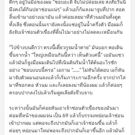
ตึกๆ อยู่ในมือของผม “ชอบอะดิ จับไม่ปล่อยเลย สงสัยวันนี้
มึงคงได้กินปลาช่อนแน่ๆ” แล้วเอก็ก้มลงมาจูบที่ปาก สอด
ลิ้นเข้ามาอย่างเมามัน แล้วค่อยเลยมาที่หัวนมมันทั้งดูด
ทั้งเลีย ซึ่งตอนนั้นเรายังคงนั้งแช่อยู่ในน้ำครึ่งตัว มือผมก็
ยังจับเจ้าช่อนตัวเขื่องที่ดิ้นไปมาอย่างไม่ลดละเหมือนกัน
“ไปข้างบนดีกว่า ตรงนี้เดี๋ยวกูจมน้ำตาย” มันบอก พอเดิน
ขึ้นจากน้ำ “ใหญ่เหมือนกันนี้หว่า เห็นตัวแค่นี้” เอมันแซว
แล้วมันก็จูงมือผมเดินไปที่เนินดินริมน้ำใต้ต้นอะไรซัก
อย่าง “ชอบแบบนี้หรอ” เอถาม “…….” ไม่ทันได้ตอบ เอก็หัน
มาจับตัวผมนอนลงแล้วก็เริ่มภาระกามอีกครั้ง จากปากไล่
มาที่ซอกคอ หัวนม และก็เลยลงมาที่น้องผม แล้วก็ค่อยๆ
ครอบปากลงไปแล้วเริ่มดูดเลียดังจ๊วบจาบ
ระหว่างนั้นมันก็ค่อยหันเอาเจ้าช่อนตัวเขื่องของมันมา
ค่อมที่หน้าของผมจน เป็น 69 แล้วก็บรรจงหย่อนเจ้าช่อน
เข้าปากผม แต่พอจะถึงปากมันก็เอาเจ้าช่อนขึ้น แล้วก็
ค่อยๆ หย่อนมาใหม่พอจะถึงปากมันก็เอาขึ้นอีก แล้วมันก็