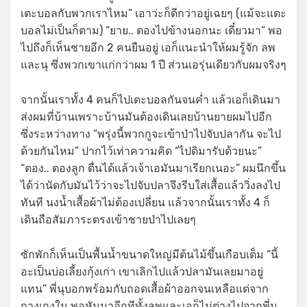
เตะบอลกับพวกเราไหม” เอาว่ะก็ดีกว่าอยู่เฉยๆ (แม้จะแตะ
บอลไม่เป็นก็ตาม) “ยาย.. ตองไปข้างนอกนะ เดี๋ยวมา” พอ
ไปถึงก็เห็นชายอีก 2 คนยืนอยู่ เอก็แนะนำให้ผมรู้จัก ลพ
และนุ ซึ่งพวกเขาแก่กว่าผม 1 ปี ส่วนเอรุ่นเดียวกับผมจริงๆ
จากนั้นเราทั้ง 4 คนก็ไปเตะบอลกันจนค่ำ แล้วเอก็เดินมา
ส่งผมที่บ้านเพราะบ้านมันต้องเดินเลยบ้านยายผมไปอีก
ซึ่งระหว่างทาง “พรุ่งนี้พวกกูจะเข้าป่าไปจับปลากัน จะไป
ด้วยกันไหม” ปากไว้เท่าความคิด “ไปดิมารับด้วยนะ”
“ตอง.. ตองลูก ตื่นได้แล้วเจ้าเอมันมาเรียกเนอะ” ผมนึกขึ้น
ได้ว่านัดกับมันไว้ว่าจะไปจับปลาจึงรีบใส่เสื้อแล้ววิ่งลงไป
ทันที นงน้ำเสื้อผ้าไม่ต้องเปลี่ยน แล้วจากนั้นเราทั้ง 4 ก็
เดินถือสัมภาระตรงเข้าชายป่าไปเลยๆ
ซักพักก็เห็นเป็นพื้นน้ำขนาดใหญ่มีต้นไม้ขึ้นเกือบเต็ม “นี้
อะเป็นบ่อเลี้ยงกุ้งเก่า เขาเลิกไปแล้วปลามันเลยมาอยู่
แทน” พี่นุบอกพร้อมกับถอดเสื้อผ้าออกจนเหลือแต่จาก
กางเกงใน พอหันมาอีกทีทั้งลพและเอก็ไม่ต่างไปจากพี่นุ