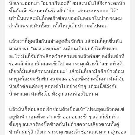
หัวเราะออกมา “อยากกินอะดิ” ผมละหมั่นไส้จึงกระดกหัว
ขึ้นกัดเจ้าช่อนจนมันร้องลั่น “อ๋อ…เล่นแรงหรอออ..ได้”
เท่านั้นแหละมันก็กดเจ้าช่อนของมันลงมาในปาก จนผม
สำลักเพราะมันทั้งยาวทั้งใหญ่เต็มปากผมไปหมด
แล้วเราก็ดูดเลียกันอย่างดูดดื่มซักพัก แล้วมันก็ลุกขึ้นหัน
มามองผม “ตอง เอขอนะ” เหมือนเดิมผมยังไม่ทันตอบ
อะไร มันก็จับตัวพลิกคว่ำคลานเขาแล้วค่อยๆ ลงลิ้นเข้าที่
ร่องแล้วก็เอานิ้วสอดเข้าไป ผมกระตุกตัวหนี้ “อย่าเกร็งดิ..
เดี๋ยวก็มันส์แล้วทนหน่อยนะ” แล้วมันก็เอามืออีกข้างอ้อม
มารูดน้องผมซักพัก จนผมเผลอร้องซี้ดซ้าดขึ้นมา มันก็จับ
หัวเจ้าช่อนค่อยๆ สอดเข้าไปอย่างช้าๆ แต่ผมนี้ซิถึงกับ
น้ำตาแตก มันทั้งเจ็บ ทั้งจุก แน่นท้องไปหมด
แล้วมันก็ค่อยสอดเจ้าช่อนตัวเขื่องเข้าไปจนสุดแล้วกดแช่
อยู่ซักพักก่อนที่จะ สาวเข้าออกอย่างช้าๆ แล้วก็เริ่มเร็ว
ขึ้นๆๆ จนเราร้องซี้ดซ้าดกันไปด้วยความเสียวซานทั้งคู่
ซักพักผมรู้สึกถึงการกระตุกของเจ้าช่อนและความอุ่นของ