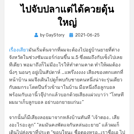
ไปจับปลาแต่ได้ควยดุ้น
ใหญ่
Posted
by
GayStory
2021-06-25
on
เรื่องเสียว
มันเริ่มต้นจากที่ผมจะต้องไปอยู่บ้านยายที่ต่าง
จังหวัดในช่วงซัมเมอร์ก่อนขึ้น ม.5 ซึ่งผมถึงกับเซ็งไปเลย
ทีเดียว พอมาถึงก็ไม่มีอะไรให้ทำตามคาด ทำให้ผมต้อง
นั่งๆ นอนๆ อยู่เป็นสัปดาห์ …แพร๊งงงงง เสียงของตกแตกที่
หน้าบ้าน ผมจึงเดินไปดูก็พบกับชายคนหนึ่งน่าจะรุ่นเดียว
กับผมกระโดดปีนรั่วเข้ามาในบ้าน มือหนึ่งถือลูกบอล
พร้อมกับเอานิ้วจุ๊ปากแล้วบอกด้วยเสียงแผ่วเบาว่า “โทษที
ผมมาเก็บลูกบอล อย่าบอกยายแก่นะ”
จากนั้นก็มีเสียงลอยมาจากหลังบ้านทันที “เจ้าตอง.. เสีย
งอะไรอะลูก” “ลมมันคงพัดแจกันหล่นอะยาย” แล้วผมก็
เดินไปส่งเขาที่ประตู “ขอบใจนะ ชื่อตองหรอ…เราชื่อเอ ไป