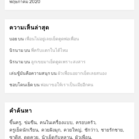
พฤษภาคม 2020
ความเห็นล่าสุด
บอย
บน
เพื่อนไม่อยู่เลยเย็ดตูดพ่อเพื่อน
นิรนาม
บน
พี่ครับแตกในได้ไหม
นิรนาม
บน
ลูกเขยมาเย็ดตูดเพราะสงสาร
เล่นชู้มันคือความสนุก
บน
ผัวเพื่อนอยากเย็ดเลยสนอง
ชอบโดนเย็ด
บน
พ่อมาขอให้เราเป็นเมียอีกคน
คำค้นหา
ขึ้นครู
ข่มขืน
คนในเครื่องแบบ
ครอบครัว
ครูเย็ดนักเรียน
ควยฝังมุก
ควยใหญ่
ชักว่าว
ชายรักชาย
ซาดิส
ดูดควย
น้าเย็ดกับหลาน
ผัวเพื่อน