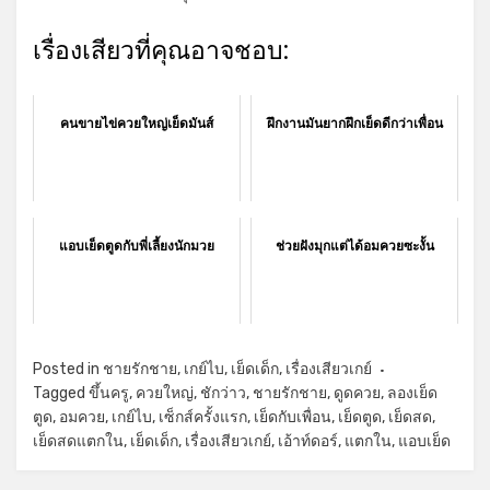
เรื่องเสียวที่คุณอาจชอบ:
คนขายไข่ควยใหญ่เย็ดมันส์
ฝึกงานมันยากฝึกเย็ดดีกว่าเพื่อน
แอบเย็ดตูดกับพี่เลี้ยงนักมวย
ช่วยฝังมุกแต่ได้อมควยซะงั้น
Posted in
ชายรักชาย
,
เกย์ไบ
,
เย็ดเด็ก
,
เรื่องเสียวเกย์
Tagged
ขึ้นครู
,
ควยใหญ่
,
ชักว่าว
,
ชายรักชาย
,
ดูดควย
,
ลองเย็ด
ตูด
,
อมควย
,
เกย์ไบ
,
เซ็กส์ครั้งแรก
,
เย็ดกับเพื่อน
,
เย็ดตูด
,
เย็ดสด
,
เย็ดสดแตกใน
,
เย็ดเด็ก
,
เรื่องเสียวเกย์
,
เอ้าท์ดอร์
,
แตกใน
,
แอบเย็ด