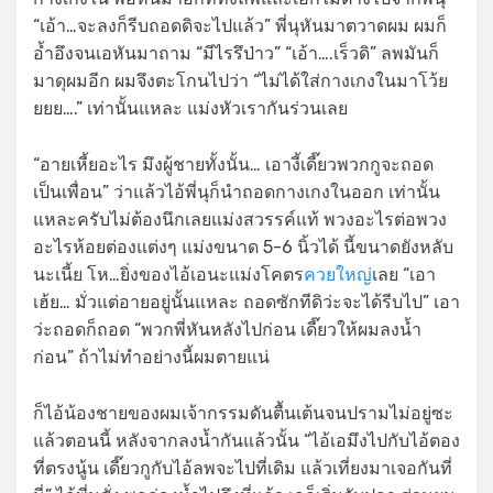
“เอ้า…จะลงก็รีบถอดดิจะไปแล้ว” พี่นุหันมาตวาดผม ผมก็
อ้ำอึงจนเอหันมาถาม “มีไรรึป่าว” “เอ้า….เร็วดิ” ลพมันก็
มาดุผมอีก ผมจึงตะโกนไปว่า “ไม่ได้ใส่กางเกงในมาโว้ย
ยยย….” เท่านั้นแหละ แม่งหัวเรากันร่วนเลย
“อายเหี้ยอะไร มึงผู้ชายทั้งนั้น… เอางี้เดี๊ยวพวกกูจะถอด
เป็นเพื่อน” ว่าแล้วไอ้พี่นุก็นำถอดกางเกงในออก เท่านั้น
แหละครับไม่ต้องนึกเลยแม่งสวรรค์แท้ พวงอะไรต่อพวง
อะไรห้อยต่องแต่งๆ แม่งขนาด 5-6 นิ้วได้ นี้ขนาดยังหลับ
นะเนี้ย โห…ยิ่งของไอ้เอนะแม่งโคตร
ควยใหญ่
เลย “เอา
เฮ้ย… มั่วแต่อายอยู่นั้นแหละ ถอดซักทีดิว่ะจะได้รีบไป” เอา
ว่ะถอดก็ถอด “พวกพี่หันหลังไปก่อน เดี๊ยวให้ผมลงน้ำ
ก่อน” ถ้าไม่ทำอย่างนี้ผมตายแน่
ก็ไอ้น้องชายของผมเจ้ากรรมดันตื้นเต้นจนปรามไม่อยู่ซะ
แล้วตอนนี้ หลังจากลงน้ำกันแล้วนั้น “ไอ้เอมึงไปกับไอ้ตอง
ที่ตรงนู้น เดี๊ยวกูกับไอ้ลพจะไปที่เดิม แล้วเที่ยงมาเจอกันที่