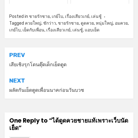
Posted in
ชายรักชาย
,
เกย์ไบ
,
เรื่องเสียวเกย์
,
เล่นชู้
Tagged
ควยใหญ่
,
ชักว่าว
,
ชายรักชาย
,
ดูดควย
,
หนุ่มใหญ่
,
อมควย
,
เกย์ไบ
,
เย็ดกับเพื่อน
,
เรื่องเสียวเกย์
,
เล่นชู้
,
แอบเย็ด
แนะแนว
PREV
เรื่อง
เสียเชิงรุกโดนตุ๊ดเด็กเย็ดตูด
NEXT
ผลัดกันเย็ดตูดเพื่อนนาคก่อนวันบวช
One Reply to “ได้ดูดควยชายแท้เพราะเว็บนัด
เย็ด”