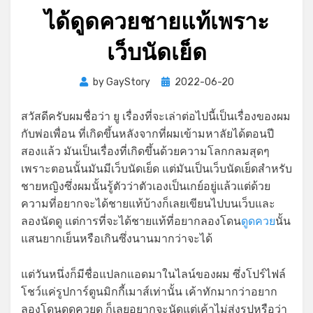
ได้ดูดควยชายแท้เพราะ
เว็บนัดเย็ด
Posted
by
GayStory
2022-06-20
on
สวัสดีครับผมชื่อว่า ยู เรื่องที่จะเล่าต่อไปนี้เป็นเรื่องของผม
กับพ่อเพื่อน ที่เกิดขึ้นหลังจากที่ผมเข้ามหาลัยได้ตอนปี
สองแล้ว มันเป็นเรื่องที่เกิดขึ้นด้วยความโลกกลมสุดๆ
เพราะตอนนั้นมันมีเว็บนัดเย็ด แต่มันเป็นเว็บนัดเย็ดสำหรับ
ชายหญิงซึ่งผมนั้นรู้ตัวว่าตัวเองเป็นเกย์อยู่แล้วแต่ด้วย
ความที่อยากจะได้ชายแท้บ้างก็เลยเขียนไปบนเว็บและ
ลองนัดดู แต่การที่จะได้ชายแท้ที่อยากลองโดน
ดูดควย
นั้น
แสนยากเย็นหรือเกินซึ่งนานมากว่าจะได้
แต่วันหนึ่งก็มีชื่อแปลกแอดมาในไลน์ของผม ซึ่งโปร์ไฟล์
โชว์แค่รูปการ์ตูนมิกกี้เมาส์เท่านั้น เค้าทักมากว่าอยาก
ลองโดนดูดควยดู ก็เลยอยากจะนัดแต่เค้าไม่ส่งรูปหรือว่า