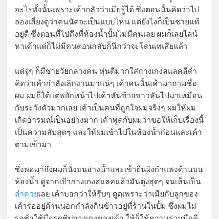
อะไรทั้งนั้นเพราะเค้ากลัวว่าเมียรู้ได้ ซึ่งตอนนั้นคิดว่าไป
ลองเสี่ยงดูว่าคนนัดจะเป็นแบบไหน แต่ยังไงก็เป็นชายแท้
อยู่ดี ซึ่งตอนที่ไปถึงที่ห้องน้ำปั้มไม่มีคนเลย ผมก็เลยไลน์
หาเค้าแต่ก็ไม่มีคนตอนกลับก็นึกว่าจะโดนเทเสียแล้ว
แต่จู่ๆ ก็มีชายวัยกลางคน หุ่นดีมากใส่กางเกงสแลคสีดำ
คิดว่าเค้ากำลังเลิกงานมาแน่ๆ เค้าคนนั้นเค้ามาถามชื่อ
ผม ผมก็ได้แต่พยักหน้าไปเค้าหันซ้ายขาวหันไปมาเหมือน
กับระวังตัวมากเลย เค้าเป็นคนที่ถูกใจผมจริงๆ ผมให้ผม
เกิดอารมณ์เป็นอย่างมาก เค้าพูดกับผมว่าขอให้เก็บเรื่องนี้
เป็นความลับสุดๆ และให้ผมเข้าไปในห้องน้ำก่อนและเค้า
ตามเข้ามา
ซึ่งพอมาถึงผมก็นั่งบนอ่างน้ำและเข้ายืนผิงกำแพงด้านบน
ห้องน้ำ ดูจากเป้ากางเกงสแลคแล้วมันตุงสุดๆ จนเห็นเป็น
ลำควย
เลย เค้าบอกว่าให้รีบๆ ดูดเพราะว่าเมียกับลูกของ
เค้ารออยู่ด้านนอกกำลังกินข้าวอยู่ที่ร้านในปั้ม ซึ่งผมไม่
รอช้าใช้มือรูดซิปกางเกงของเค้า ให้ก็ให้ความร่วมมือดี