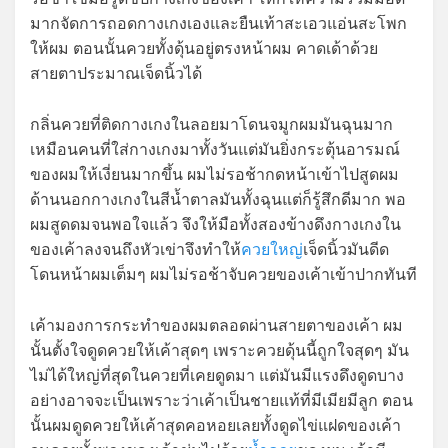
มากจัดการถอดกางเกงเองและยืนเท้าสะเอวแอ่นสะโพก
ให้ผม ตอนนั้นควยทั้งดุ้นอยู่ตรงหน้าผม คาดเด้าด้วย
สายตาประมาณเจ็ดนิ้วได้
กลิ่นควยที่ติดกางเกงในลอยมาโดนจมูกผมมันฉุนมาก
เหมือนคนที่ใส่กางเกงมาทั้งวันแต่มันยิ่งกระตุ้นอารมณ์
ของผมให้เงี่ยนมากขึ้น ผมไม่รอช้ากดหน้าเข้าไปสูดผม
ด้านนอกกางเกงในสีน้ำตาลมันทั้งฉุนแต่ก็รู้สึกดีมาก พอ
ผมสูดดมจนพอใจแล้ว จึงให้มือทั้งสองข้างดึงกางเกงใน
ของเค้าลงจนถึงหัวเข่าจึงทำให้
ควยใหญ่
เจ็ดนิ้วมันดีด
โดนหน้าผมเต็มๆ ผมไม่รอช้าจับควยของเค้าเข้าปากทันที
เค้ามองการกระทำของผมตลอดผ่านสายตาของเค้า ผม
นั้นตั้งใจดูดควยให้เค้าสุดๆ เพราะควยดุ้นนี้ถูกใจสุดๆ มัน
ไม่ได้ใหญ่ที่สุดในควยที่เคยดูดมา แต่มันมีแรงดึงดูดบาง
อย่างอาจจะเป็นเพราะว่าเค้าเป็นชายแท้ที่มีเมียมีลูก ตอน
นั้นผมดูดควยให้เค้าสุดคอหอยเลยทั้งดูดไข่แฝดของเค้า