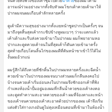
จนควยทั้งพวงของเค้าชุ่มไปด้วย
น้ำควย
ของผม เค้ามี
อารมณ์ร่วมอย่างมากทั้งจับหัวผมโขกเด้าควยเค้ามาให้
ปากผมจนผมเกือบสำลักหลายครั้ง
ดูเค้ามีความสุขอย่างมากทั้งเงยหน้าซูดปากเป็นครั้งๆ จน
มาถึงจุดสิ้นสุดเค้ากระซิปข้างหูผมเบาๆ ว่าจะแตกแล้ว
เค้าเด้าและรีบส่งควยเข้ามาในปากผม ผมก็พยายามหอ
ปากและดูดควยเค้าจนในที่สุดเค้าก็ดันควยเข้ามาครั้ง
สุดท้ายเกือบโดนลิ้นไก่ของผมดีที่ดันหน้าขาเข้าไว้ได้ไม่
งั้นผมอ้วกแน่
ผมรู้สึกได้ถึงควยที่ชักดิ้นในปากผมหลายครั้งและฉีดน้ำ
ควยเข้ามาในปากของผมจนบางส่วนผมก็กลืนลงคอไป
บ้างจนควยเค้าเริ่มอ่อนลงในปากผมจึงชักออกเค้าที่พิง
กำแพงห้องน้ำปั้มอยู่มองผมที่กลืนน้ำควยของเค้าลงคอ
และดูดทำความสะอาดควยของเค้า ผมที่จ้องตาและหน้า
ของเค้าจนควยของเค้าสะอาดด้วยปากของผม เค้าจึงเริ่ม
แต่งตัวใส่กางเกงมันดูไม่ตุงเหมือนตอนที่เข้ามาในห้องน้ำ