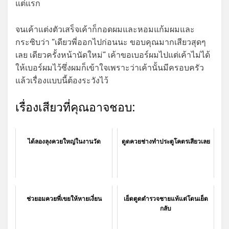
แต่แรก
จนเค้าแต่งตัวเสร็จเค้าก็กอดผมและหอมแก้มผมและ
กระซิบว่า “เดียวพี่ออกไปก่อนนะ ขอบคุณมากเสียวสุดๆ
เลย เดียวครั้งหน้านัดใหม่” เค้าขอเบอร์ผมไปแต่เค้าไม่ได้
ให้เบอร์ผมไว้ซึ่งผมก็เข้าใจเพราะว่าเค้านั้นมีครอบครัว
แล้วเรื่องแบบนี้ต้องระวังไว้
เรื่องเสียวที่คุณอาจชอบ:
ได้ลองลุงควยใหญ่ในงานวัด
ดูดควยช่างทำประตูโคตรเสียวเลย
ช่วยอมควยพี่เขยให้หายเงี่ยน
เย็ดตูดตำรวจชายแท้แต่โดนเย็ด
กลับ