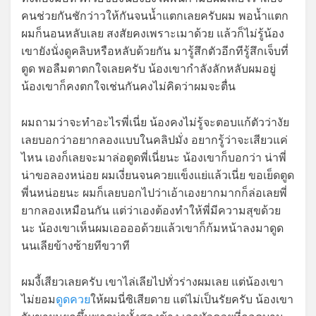
คนช่วยกันชักว่าวให้กันจนน้ำแตกเลยครับผม พอน้ำแตก
ผมก็นอนหลับเลย สงสัยคงเพราะเมาด้วย แล้วก็ไม่รู้น้อง
เขายังนั่งดูคลิบหรือหลับด้วยกัน มารู้สึกตัวอีกทีรู้สึกเจ็บที่
ตูด พอลืมตาตกใจเลยครับ น้องเขากำลังลักหลับผมอยู่
น้องเขาก็คงตกใจเช่นกันคงไม่คิดว่าผมจะตื่น
ผมถามว่าจะทำอะไรพี่เนี่ย น้องคงไม่รู้จะตอบแก้ตัวว่างัย
เลยบอกว่าอยากลองแบบในคลิปมั่ง อยากรู้ว่าจะเสียวแค่
ไหน เองก็เลยจะมาล่อตูดพี่เนี่ยนะ น้องเขาก็บอกว่า น่าพี่
น่าขอลองหน่อย ผมเงี่ยนจนควยแข็งแย่แล้วเนี่ย ขอเย็ดตูด
พี่นหน่อยนะ ผมก็เลยบอกไปว่าเอ้าเองยากมากก็ล่อเลยพี่
ยากลองเหมือนกัน แต่ว่าเองต้องทำให้พี่มีความสุขด้วย
นะ น้องเขาเห็นผมเออออด้วยแล้วเขาก็ก้มหน้าลงมาดูด
นนเลียข้างซ้ายทีขวาที
ผมงี้เสียวเลยครับ เขาไล่เลียไปทั่วร่างผมเลย แต่น้องเขา
ไม่ยอม
ดูดควย
ให้ผมนี่ซิเสียดาย แต่ไม่เป็นรัยครับ น้องเขา