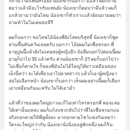
ก็ถามว่ามีแฟนหรือยัง น้องเขาก็บอกว่า มีแล้ว ผมก็ถาม
ต่อว่าแล้วมีอะไรกับแฟนยัง น้องเขาก็ตอบว่ามีแล้ว ผมก็
แกล้วถามว่ามันไหม น้องเขาก็หัวเราะแล้วย้อนถามผมว่า
ถามทำไมไม่เคยล่อหีรึ
ผมก็บอกว่า ขอโทษไอ้น้องพี่ยังโสดบริสุทธิ์ น้องเขาก็พูด
สวนขึ้นทันควันเลยครับ บอกว่า โอ้ยผมไม่เชื่อหรอก พี่
อายุปูนนี้แล้วยังไม่เคยล่อผู้หญิงอีก อ้อลืมบอกไปตอนนี้ผม
อายุก็ปาไป 35 แล้วครับ ส่วนน้องเขาก็ 21 ผมก็บอกไปว่า
ไม่เชื่อก็ตามใจ ก็ของพี่มันไม่ได้ใหญ่ได้ยาวเหมือนของ
เอ็งนี่หว่า จะได้เที่ยวเอาไปอวดสาวๆ แล้วก็เอาผู้หญิงมา
ล่อไม่เลือกหน้า น้องเขาก็บอกว่า เห็นผมอย่างนี้ผมก็เลือก
เอาเหมือนกันนะครับ ไม่ได้เอามั่ว
แล้วที่ว่าของผมใหญ่ยาวนะก็ไม่เท่าไหร่หรอกพี่ พอจะล่อ
ได้เท่านั้นแหละ ผมก็แก้งแซวกลับไปว่าพี่ไม่เชื่อหรอกแน่
จริงถอกควยให้พี่ดูมั้ยละ มาถอกควยโชว์แข่งกันเลยว่า
ใครจะใหญ่กว่ากัน น้องเขานั่งนิ่งออยู่พักหนึ่ง ผมก็ริน