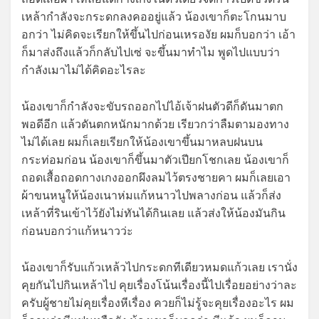
เหล้ากำลังจะกระดกลงคออยู่แล้ว น้องเขาก็ตะโกนมาบ
อกว่า ไม่คิดจะเรียกให้ขึ้นไปก่อนเหรองัย ผมก็บอกว่า เอ้า
ก็มาส่งถึงแล้วก็กลับไปเซ่ จะขึ้นมาทำไม พูดไปแบบว่า
กำลังเมาไม่ได้คิดอะไรละ
น้องเขาก็กำลังจะขับรถออกไปไอ้เจ้าฝนตัวดีก็ดันมาตก
พอดีอีก แล้วดันตกหนักมากด้วย เรียวกว่าลืมตามองทาง
ไม่ได้เลย ผมก็เลยเรียกให้น้องเขาขึ้นมาหลบฝนบน
กระท่อมก่อน น้องเขาก็ขึ้นมาตัวเปียกโชกเลย น้องเขาก็
ถอดเสื้อถอดกางเกงออกผึงลมไว้ตรงชายคา ผมก็เลยเอา
ผ้าขนหนูให้น้องเนาห่มแก้หนาวไปพลางก่อน แล้วก็ส่ง
เหล้าที่รินเข้าไว้ยังไม่ทันได้กินเลย แล้วส่งให้น้องมันกิน
ก่อนบอกว่าแก้หนาวว่ะ
น้องเขาก็รับแก้วเหล้วไปกระดกทีเดียวหมดแก้วเลย เรานั่ง
คุยกันไปกินเหล้าไป คุยเรื่องโน้นเรื่องนี้ไปเรื่อยอย่างว่าละ
ครับผู้ชายไม่คุยเรื่องหีเรื่อง ควยก็ไม่รู้จะคุยเรื่องอะไร ผม