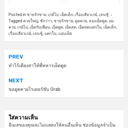
Posted in
ชายรักชาย
,
เกย์ไบ
,
เย็ดเด็ก
,
เรื่องเสียวเกย์
,
เล่นชู้
Tagged
ควยใหญ่
,
ชักว่าว
,
ชายรักชาย
,
ดูดควย
,
ลองเย็ดตูด
,
อม
ควย
,
เกย์ไบ
,
เย็ดกับเพื่อน
,
เย็ดตูด
,
เย็ดสด
,
เย็ดสดแตกใน
,
เย็ดเด็ก
,
เรื่องเสียวเกย์
,
เล่นชู้
,
แตกใน
,
แอบเย็ด
แนะแนว
PREV
เรื่อง
ทำไร้เดียงสาให้พี่ทหารเย็ดตูด
NEXT
ขอดูดควยไรเดอร์ขับ Grab
ใส่ความเห็น
อีเมลของคุณจะไม่แสดงให้คนอื่นเห็น
ช่องข้อมูลจำเป็น