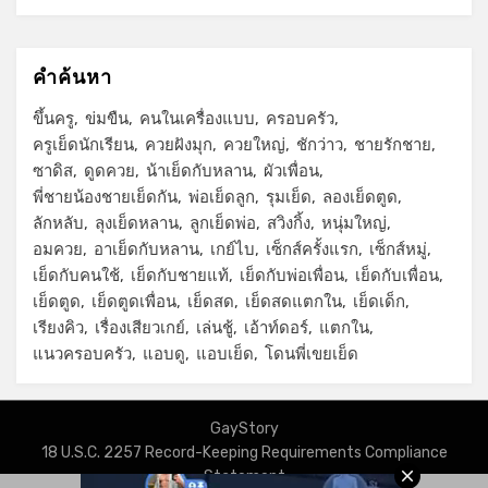
คำค้นหา
ขึ้นครู
ข่มขืน
คนในเครื่องแบบ
ครอบครัว
ครูเย็ดนักเรียน
ควยฝังมุก
ควยใหญ่
ชักว่าว
ชายรักชาย
ซาดิส
ดูดควย
น้าเย็ดกับหลาน
ผัวเพื่อน
พี่ชายน้องชายเย็ดกัน
พ่อเย็ดลูก
รุมเย็ด
ลองเย็ดตูด
ลักหลับ
ลุงเย็ดหลาน
ลูกเย็ดพ่อ
สวิงกิ้ง
หนุ่มใหญ่
อมควย
อาเย็ดกับหลาน
เกย์ไบ
เซ็กส์ครั้งแรก
เซ็กส์หมู่
เย็ดกับคนใช้
เย็ดกับชายแท้
เย็ดกับพ่อเพื่อน
เย็ดกับเพื่อน
เย็ดตูด
เย็ดตูดเพื่อน
เย็ดสด
เย็ดสดแตกใน
เย็ดเด็ก
เรียงคิว
เรื่องเสียวเกย์
เล่นชู้
เอ้าท์ดอร์
แตกใน
แนวครอบครัว
แอบดู
แอบเย็ด
โดนพี่เขยเย็ด
GayStory
18 U.S.C. 2257 Record-Keeping Requirements Compliance
Statement