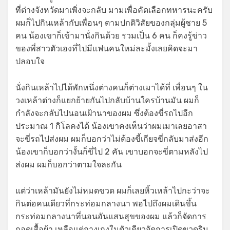
ที่ต่างจังหวัดมาเพิ่งจะกลับ มามเพื่อคัดเลือกทหารนะครับ
ผมก็ไปกินเหล้ากับเพื่อนๆ ตามปกติวิสัยของกลุ่มผู้ชาย 5
คน น้องเขาก็เข้ามานั่งกินด้วย รวมเป็น 6 คน ก็คงรู้ข่าว
ของพี่สาวตัวเองที่ไปมีแฟนคนใหม่ละมั้งเลยคิดจะมา
ปลอบใจ
นั่งกินเหล้าไปได้พักหนึ่งต่างคนก็ต่างเมาได้ที่ เพื่อนๆ ใน
วงเหล้าต่างก็แยกย้ายกันไปกลับบ้านใครบ้านมัน ผมก็
กำลังจะกลับไปนอนเฝ้านาของผม ซึ่งต้องขี่รถไปอีก
ประมาณ 1 กิโลคงได้ น้องเขาคงเห็นว่าผมเมาเลยอาสา
จะขี่รถไปส่งผม ผมก็บอกว่าไม่ต้องขี้เกียจขี่กลับมาส่งอีก
น้องเขาก็บอกว่างั้นก็ขี่ไป 2 คัน เขาบอกจะขี่ตามหลังไป
ส่งผม ผมก็บอกว่าตามใจละกัน
แต่ว่าเหล้ามันยังไม่หมดขวด ผมก็เลยหิ้วเหล้าไปกะว่าจะ
กินต่อคนเดียวที่กระท่อมกลางนา พอไปถึงผมเดินขึ้น
กระท่อมกลางนาที่นอนอันแสนสุขของผม แล้วก็จัดการ
ถอดเสื้อผ้า เหลือแต่กางเกงในตัวเดียวจัดการเปิดขวดริน