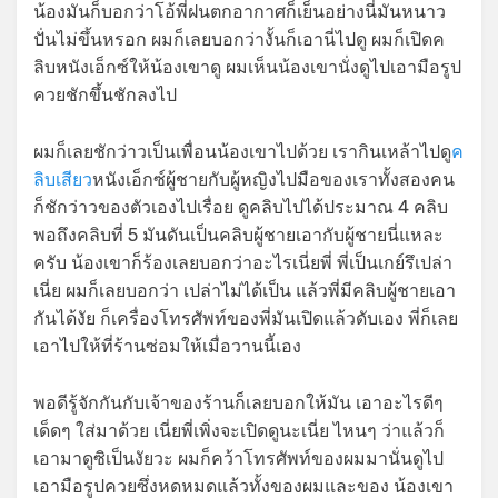
น้องมันก็บอกว่าโอ้พี่ฝนตกอากาศก็เย็นอย่างนี่มันหนาว
ปั่นไม่ขึ้นหรอก ผมก็เลยบอกว่างั้นก็เอานี่ไปดู ผมก็เปิดค
ลิบหนังเอ็กซ์ให้น้องเขาดู ผมเห็นน้องเขานั่งดูไปเอามือรูป
ควยชักขึ้นชักลงไป
ผมก็เลยชักว่าวเป็นเพื่อนน้องเขาไปด้วย เรากินเหล้าไปดู
ค
ลิบเสียว
หนังเอ็กซ์ผู้ชายกับผู้หญิงไปมือของเราทั้งสองคน
ก็ชักว่าวของตัวเองไปเรื่อย ดูคลิบไปได้ประมาณ 4 คลิบ
พอถึงคลิบที่ 5 มันดันเป็นคลิบผู้ชายเอากับผู้ชายนี่แหละ
ครับ น้องเขาก็ร้องเลยบอกว่าอะไรเนี่ยพี่ พี่เป็นเกย์รึเปล่า
เนี่ย ผมก็เลยบอกว่า เปล่าไม่ได้เป็น แล้วพี่มีคลิบผู้ชายเอา
กันได้งัย ก็เครื่องโทรศัพท์ของพี่มันเปิดแล้วดับเอง พี่ก็เลย
เอาไปให้ที่ร้านซ่อมให้เมื่อวานนี้เอง
พอดีรู้จักกันกับเจ้าของร้านก็เลยบอกให้มัน เอาอะไรดีๆ
เด็ดๆ ใส่มาด้วย เนี่ยพี่เพิ่งจะเปิดดูนะเนี่ย ไหนๆ ว่าแล้วก็
เอามาดูซิเป็นงัยวะ ผมก็คว้าโทรศัพท์ของผมมานั่นดูไป
เอามือรูปควยซึ่งหดหมดแล้วทั้งของผมและของ น้องเขา