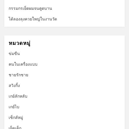
กรรมกรเย็ดผมจนตูดบาน
ได้ลองลุงควยใหญ่ในงานวัด
หมวดหมู่
ข่มขืน
คนในเครื่องแบบ
ชายรักชาย
สวิงกิ้ง
เกย์ลักหลับ
เกย์ไบ
เซ็กส์หมู่
เย็ดเด็ก