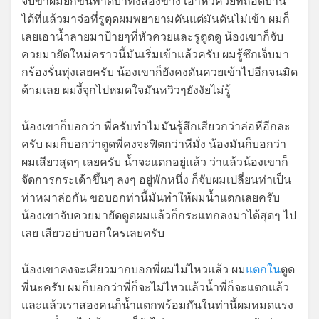
จับขาผมยกขึ้นพาดบ่าทั้งสองข้าง เอาหัวควยที่ถอดบาน
ได้ที่แล้วมาจ่อที่รูตุดผมพยายามดันแต่มันดันไม่เข้า ผมก็
เลยเอาน้ำลายมาป้ายๆที่หัวควยและรูตูดดู น้องเขาก็จับ
ควยมายัดใหม่คราวนี้มันเริ่มเข้าแล้วครับ ผมรู้ซึกเจ็บมา
กร้องรั่นทุ่งเลยครับ น้องเขาก็ยังคงดันควยเข้าไปอีกจนมิด
ด้ามเลย ผมงี้จุกไปหมดใจมันหวิวๆยังงัยไม่รู้
น้องเขาก็บอกว่า พี่ครับทำไมมันรู้สึกเสียวกว่าล่อหีอีกละ
ครับ ผมก็บอกว่าตูดพี่คงจะฟิตกว่าหีมั่ง น้องมันก็บอกว่า
ผมเสียวสุดๆ เลยครับ น้ำจะแตกอยู่แล้ว ว่าแล้วน้องเขาก็
จัดการกระเด้าขึ้นๆ ลงๆ อยู่พักหนึ่ง ก็จับผมเปลี่ยนท่าเป็น
ท่าหมาล่อกัน ขอบอกท่านี้มันทำให้ผมน้ำแตกเลยครับ
น้องเขาจับควยมายัดตูดผมแล้วก็กระแทกลงมาได้สุดๆ ไป
เลย เสียวอย่าบอกใครเลยครับ
น้องเขาคงจะเสียวมากบอกพี่ผมไม่ไหวแล้ว ผม
แตกใน
ตูด
พี่นะครับ ผมก็บอกว่าพี่ก็จะไม่ไหวแล้วน้ำพี่ก็จะแตกแล้ว
และแล้วเราสองคนก็น้ำแตกพร้อมกันในท่านี้ผมหมดแรง