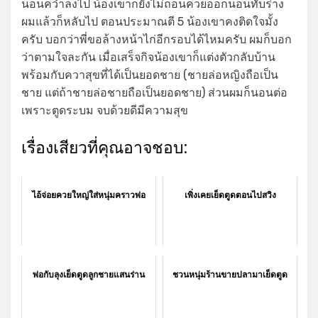
นอนคว่ำลงไป น้องเขาก็ยังไม่ถอนควยออกนอนทับร่าง
ผมแล้วก็หลับไป ตอนประมาณตี 5 น้องเขาคงติดใจมั้ง
ครับ บอกว่าพี่ขอล้างหน้าไก่อีกรอบได้ไหมครับ ผมก็บอก
ว่าตามใจละกัน เมื่อเสร็จกิจน้องเขาก็แต่งตัวกลับบ้าน
พร้อมกับควาสุขที่ได้เป็นยอดชาย (ชายล่อหญิงถือเป็น
ชาย แต่ถ้าชายล่อชายถือเป็นยอดชาย) ส่วนผมก็นอนต่อ
เพราะตูดระบม จบด้วยดีมีความสุข
เรื่องเสียวที่คุณอาจชอบ:
ไอ้จ่อยควยใหญ่ใส่หนุ่มคราวพ่อ
เพิ่งเคยเย็ดตูดตอนไปสวิง
พ่อกับลุงเย็ดตูดลูกชายแสนร่าน
ชวนหนุ่มร้านขายปลามาเย็ดตูด