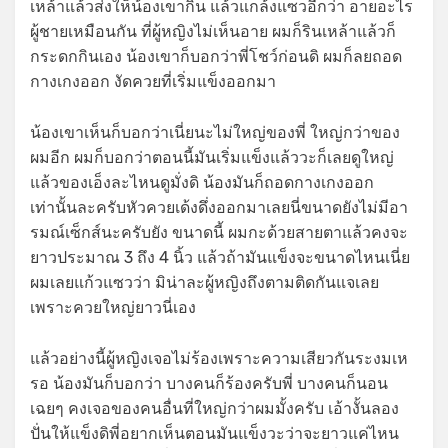
เหล้าแล้วส่งให็น้องเขากิน แล้วแกล้งแซวอีกว่า อายอะไร
ผู้ชายเหมือนกัน ที่ผู้หญิงไม่เห็นอาย ผมก็รินเหล้าแล้วก็
กระดกกินเอง น้องเขาก็บอกว่าพี่โชว์ก่อนดิ ผมก็ลยถอด
กางเกงออก งัดควยที่เริ่มแข็งออกมา
น้องเขาเห็นก็บอกว่าเนี่ยนะไม่ใหญ่ของพี่ ใหญ่กว่าของ
ผมอีก ผมก็บอกว่าตอนนี้มันเริ่มแข็งแล้ววะก็เลยดูใหญ่
แล้วของเอ็งละไหนดูมั่งดิ น้องมันก็ถอดกางเกงออก
เท่านั้นละครับหัวควยเด้งดึ่งออกมาเลยนี่ขนาดยังไม่มีอา
รมณ์เซ็กส์นะครับยัง ขนาดนี้ ผมกะด้วยสายตาแล้วคงจะ
ยาวประมาณ 3 ถึง 4 นิ้ว แล้วถ้ามันแข็งจะขนาดไหนเนี่ย
ผมเลยแก้วแซวว่า มิน่าละผู้หญิงถึงตามติดกันแจเลย
เพราะควยใหญ่ยาวนี่เอง
แล้วอย่างนี้ผู้หญิงเจอไม่ร้องเพราะความเสียวกันระงมเห
รอ น้องมันก็บอกว่า บางคนก็ร้องครับพี่ บางคนก็นอน
เฉยๆ คงเจอของคนอื่นที่ใหญ่กว่าผมมั้งครับ เอ้างั้นลอง
ปั่นให้แข็งดิพี่อยากเห็นตอนมันแข็งวะว่าจะยาวแค่ไหน