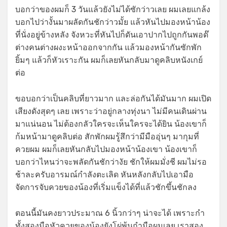
บอกว่าของผมก็ 3 วันแล้วยังไม่ได้ซักว่าวเลย ผมเลยแกล้ง
บอกไปว่างั้นมาผลัดกันชักว่าวมั้ย แล้วหันไปมองหน้าน้อง
ที่นั่งอยู่ข้างหลัง จังหวะที่หันไปก็ดันเอาปากไปถูกกันพอด๊
ต่างคนต่างผงะหน้าออกจากกัน แล้วมองหน้ากันซักพัก
ยิ้มๆ แล้วก็หัวเราะกัน ผมก็เลยหันกลับมาดูคลิบหนังเกย์
ต่อ
ขอบอกว่าเป็นคลิบที่ยาวมาก และล่อกันได้มันมาก ผมเปิด
เสียงดังสุดๆ เลย เพราะว่าอยู่กลางทุ่งนา ไม่มีคนเดินผ่าน
มาแน่นอน ไม่ต้องกลัวใครจะเห็นใครจะได้ยิน น้องเขาก็
ก้มหน้ามาดูคลิบต่อ สักพักผมรู้สึกว่ามีมืออุ่นๆ มากุมที่
ควยผม ผมก็เลยหันกลับไปมองหน้าน้องเขา น้องเขาก็
บอกว่าไหนว่าจะพลัดกันชักว่างัย ชักให้ผมมั่งชี ผมไม่รอ
ช้าละครับอารมณ์กำลังตะเลิด หันหลังกลับไปเอามือ
จัดการจับควยของน้องที่เริ่มแข็งได้ที่แล้วชักขึ้นชักลง
ตอนนี้มันคงยาวประมาณ 6 นิ้วกว่าๆ น่าจะได้ เพราะกำ
ทั้งสองมือหัวควยของน้องยังโผ่พ้นกำมือผมเลย เราสอง