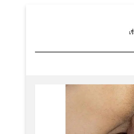
Skip
to
content
เร