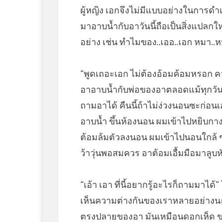
ผู้หญิง เอกจึงไม่มีแบบอย่างในการดำเน
มาอาบน้ำกับอาวันนี้ถือเป็นสิ่งแปลก
อย่าง เช่น ทำไมของ..เออ..เอก หมา..ห
“พูดเถอะเอก ไม่ต้องอ้อมค้อมหรอก ควยก็ค
อาอาบน้ำกับพ่อของอาตลอดแม้ทุกวันนี้
ถามอาได้ คืนนี้ถ้าไม่ง่วงนอนซะก่อน
อาบน้ำ ขึ้นห้องนอน ผมเข้าไปหยิบก
ต้อมล้มตัวลงนอน ผมเข้าไปนอนใกล้ ๆ
ว้าวุ่นพอสมควร อาต้อมเอื้มมือมาลูบ
“เอ้า เอา ที่นี้อยากรู้อะไรก็ถามมาได
เห็นความต่างกันของเราหลายอย่างน
ตรงปลายของอา มันเหมือนดอกเห็ด 