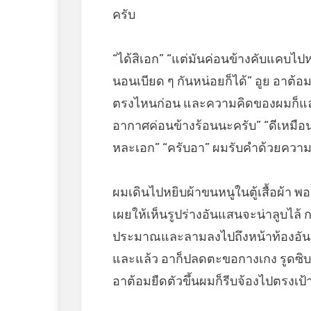
ครับ
“ได้สิเอก” “แต่มันค่อนข้างคับแคบไป
นอนเบียด ๆ กันหน่อยก็ได้” อูย อาต้อม
ตรงไหนก่อน และความคิดของผมก็แล่นปร
อากาศค่อนข้างร้อนนะครับ” “ดีเหมือนก
หละเอก” “ครับอา” ผมรับคำด้วยความต
ผมเดินไปหยิบผ้าขนหนูในตู้เสื้อผ้า พ
เผยให้เห็นรูปร่างอันแสนจะน่าลูบไล้ ก
ประมาณและลามลงไปถึงหน้าท้องอันแ
และแล้ว อาก็ปลดตะขอกางเกง รูดซิบ
อาต้อมยืดตัวขึ้นผมก็รีบจ้องไปตรงเป