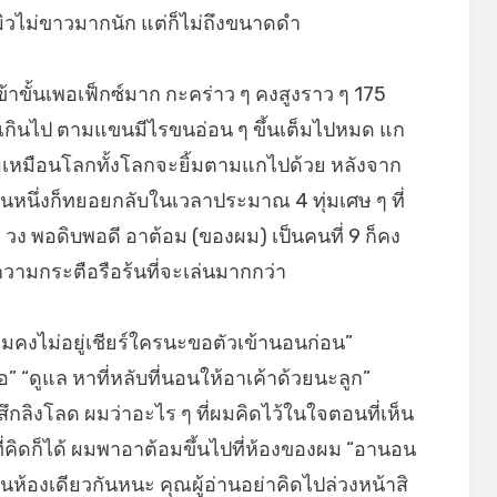
ิวไม่ขาวมากนัก แต่ก็ไม่ถึงขนาดดำ
ข้าขั้นเพอเฟ็กซ์มาก กะคร่าว ๆ คงสูงราว ๆ 175
อยเกินไป ตามแขนมีไรขนอ่อน ๆ ขึ้นเต็มไปหมด แก
้มเหมือนโลกทั้งโลกจะยิ้มตามแกไปด้วย หลังจาก
่วนหนึ่งก็ทยอยกลับในเวลาประมาณ 4 ทุ่มเศษ ๆ ที่
 วง พอดิบพอดี อาต้อม (ของผม) เป็นคนที่ 9 ก็คง
ความกระตือรือร้นที่จะเล่นมากกว่า
ด ผมคงไม่อยู่เชียร์ใครนะขอตัวเข้านอนก่อน”
อ” “ดูแล หาที่หลับที่นอนให้อาเค้าด้วยนะลูก”
สึกลิงโลด ผมว่าอะไร ๆ ที่ผมคิดไว้ในใจตอนที่เห็น
่คิดก็ได้ ผมพาอาต้อมขึ้นไปที่ห้องของผม “อานอน
นห้องเดียวกันหนะ คุณผู้อ่านอย่าคิดไปล่วงหน้าสิ