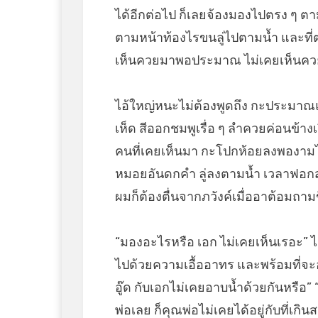
ได้อีกต่อไป ก็เลยจ้องมองไปตรง ๆ 
ตามหน้าท้องไรขนลู่ไปตามน้ำ และที่ต
เห็นควยมาพอประมาณ ไม่เคยเห็นคว
ไอ้ใหญ่หนะไม่ต้องพูดถึง กะประมาณ
เห็ด สีออกชมพูเรื่อ ๆ ลำควยค่อนข้า
คนที่เคยเห็นมา กะโปกห้อยลงพองามไ
หมอยอันดกคำ ลู่ลงตามน้ำ เวลาฟอกสบ
ผมก็ต้องตื่นจากภวังค์เมื่ออาต้อมถามข
“มองอะไรหรือ เอก ไม่เคยเห็นเรอะ” ไ
ไปด้วยความเอื้ออาทร และพร้อมที่จะอธ
อู๊ด กับเอกไม่เคยอาบน้ำด้วยกันหรือ” “
พ่อเลย ก็คุณพ่อไม่เคยได้อยู่กับที่เกิ