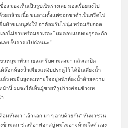
่อง มองเห็นเป็นรูปเป็นร่างเลย มองเรื่อยลงไป
ด้วยกล้ามเนื้อ ขนลามตั้งแต่ซอกขาดำเป็นพรืดไป
่นผ้าขนหนูส่งให้ อาต้อมรับไปนุ่ง พร้อมกับถอด
า เอกไม่อาบพร้อมอาเรอะ” ผมตอบแบบตะกุกตะกัก
้าเลย งั้นอาลงไปก่อนนะ”
้าขนหนูมาพันกายและรีบตามลงมา กลัวแกปิด
้ล๊อกห้องน้ำเพียงแต่งับประตูไว้ ได้ยินเสียงน้ำ
ำแล้ว ผมยืนสูดลมหายใจอยู่หน้าห้องน้ำด้วยความ
หน้านี้ ผมจะได้เห็นผู้ชายที่รูปร่างค่อนข้างเพ
้า
ต้อมหันมา “เอ้า เอก มา ๆ อาบด้วยกัน” หันมาชวน
รงข้ามแก ช่วงที่อาฟอกสบู่ ผมไม่อาจห้ามใจตัวเอง