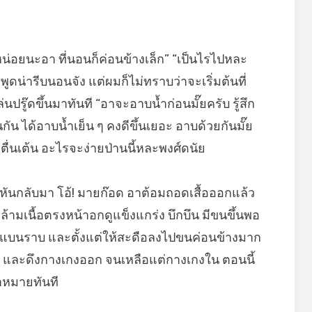
หน่อยนะอา ที่นอนก็ค่อนข้างเล็ก” “เป็นไรไปหละ
พูดน่ารีบนอนจัง แต่ผมก็ไม่ทราบว่าจะเริ่มต้นที่
ู๊ดขึ้นมาทันที “อาจะอาบน้ำก่อนมั๊ยครับ รู้สึก
ัน ได้อาบน้ำเย็น ๆ คงดีขึ้นเยอะ อาบด้วยกันมั๊ย
ื่นเต้น อะไรจะง่ายป่านนี้หละพงศ์ดนัย
อหันกลับมา โอ้! มายก๊อด อาต้อมถอดเสื้อออกแล้ว
ล้ามเนื้อตรงหน้าอกดูแข็งแกร่ง บึกบึน มีขนขึ้นพอ
บนราบ และตั้งแต่ให้สะดือลงไปขนค่อนข้างมาก
 และดึงกางเกงออก จนเหลือแต่กางเกงใน ตอนนี้
้าหมายทันที