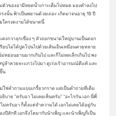
ตามตัวของอามีหยดน้ำเกาะเต็มไปหมด มองตำลงไป
รงนั้น ฟ้าเป็นพยานด้วยเถอะ เกิดมาจนอายุ 15 ปี
ยใครงดงามได้ขนาดนี้
แตงกวาลุกเขื่อง ๆ หัวถอกขนาดใหญ่บานเป็นดอก
งเรียบไม่ได้ปูดโปนไปด้วยเส้นเอ็นเหมือนควยหลาย
ม่หย่อนยานมากเกินไป และก็ไม่หดเล็กเกินไป พง
ู่ลำควยจะแกว่งไปมา ดูเร่งเร้าอารมณ์ดีแท้ และ
ึ้น
ม่ใช่คำถามแบบเกรี้ยวกราด แต่เป็นคำถามที่เต็ม
ิบาย “ครับอา ไม่เคยเห็นครับ” “อะไรกัน เอก นี่พี่
ไม่ครับอา ก็ตั้งแต่จำความได้ เอกไม่เคยได้อยู่กับ
นสองปีสักที เอกจึงโตมากับน้าเพ็ญ และน้าเพ็ญก็เป็น