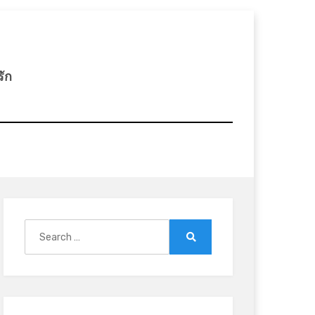
รัก
Search
for:
Search