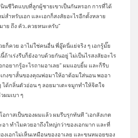
ินชีวิตแบบที่ลูกผู้ชายเขาเป็นกันหรอก การที่ได้
ใหม่สำหรับเอก และเอกก็สงสัยอะไรอีกตั้งหลาย
มาย ถึง คัว..ควยหนะครับ”
วย อาไม่ใช่คนอื่น พี่อู๊ดนี่แย่จริง ๆ เอกรู้มั๊ย
ถ้าเร่งรีบก็ยังอาบด้วยกันอยู่ ไม่เป็นไรสงสัยอะไร
เอกอยากรู้อะไรถามอาเลย” ผมแอบยิ้ม และก็รีบ
างเกงขาสั้นของคุณพ่อมาให้อาต้อมใส่นอน พออา
 ได้กลิ่นตัวอ่อน ๆ ลอยมาเตะจมูกทำให้จิตใจ
หัวผมเบา ๆ
้” โอกาสเป็นของผมแล้ว ผมรีบรุกทันที “เอกสังเกต
ะอา ทำไมควยอาถึงใหญ่กว่าของเอกมาก และที่
ของเอกไม่เห็นเหมือนของอาเลย และขนหมอยของ