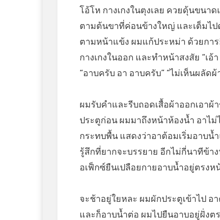
โอ้โห กางเกงในตุงเลย ควยดุ้นขนาดเขื
ตามต้นขาที่ค่อนข้างใหญ่ และเต็มไป
ตามหน้าแข้ง ผมแก้ประหม่า ด้วยการยื
กางเกงในออก และทำหน้าสงสัย “เอ้
“อาบครับ อา อาบครับ” “ไม่เห็นผลัดผ
ผมรับคำและรีบถอดเสื้อผ้าออกเอาผ
ประตูก่อน ผมมาถึงหน้าห้องน้ำ อาไม่ได
กระทบพื้น แสดงว่าอาต้อมเริ่มอาบน้
รู้สึกที่ยากจะบรรยาย อีกไม่กี่นาทีข้าง
อเฟ็กซ์ยืนเปลือยกายอาบน้ำอยู่ตรงหน
จะช้าอยู่ใยหละ ผมผักประตูเข้าไป อา
และก็อาบน้ำต่อ ผมไปยืนอาบอยู่ฝั่งต