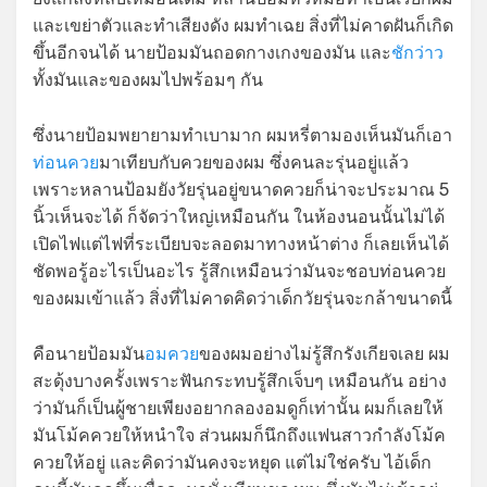
และเขย่าตัวและทำเสียงดัง ผมทำเฉย สิ่งที่ไม่คาดฝันก็เกิด
ขึ้นอีกจนได้ นายป้อมมันถอดกางเกงของมัน และ
ชักว่าว
ทั้งมันและของผมไปพร้อมๆ กัน
ซึ่งนายป้อมพยายามทำเบามาก ผมหรี่ตามองเห็นมันก็เอา
ท่อนควย
มาเทียบกับควยของผม ซึ่งคนละรุ่นอยู่แล้ว
เพราะหลานป้อมยังวัยรุ่นอยู่ขนาดควยก็น่าจะประมาณ 5
นิ้วเห็นจะได้ ก็จัดว่าใหญ่เหมือนกัน ในห้องนอนนั้นไม่ได้
เปิดไฟแต่ไฟที่ระเบียบจะลอดมาทางหน้าต่าง ก็เลยเห็นได้
ชัดพอรู้อะไรเป็นอะไร รู้สึกเหมือนว่ามันจะชอบท่อนควย
ของผมเข้าแล้ว สิ่งที่ไม่คาดคิดว่าเด็กวัยรุ่นจะกล้าขนาดนี้
คือนายป้อมมัน
อมควย
ของผมอย่างไม่รู้สึกรังเกียจเลย ผม
สะดุ้งบางครั้งเพราะฟันกระทบรู้สึกเจ็บๆ เหมือนกัน อย่าง
ว่ามันก็เป็นผู้ชายเพียงอยากลองอมดูก็เท่านั้น ผมก็เลยให้
มันโม้คควยให้หนำใจ ส่วนผมก็นึกถึงแฟนสาวกำลังโม้ค
ควยให้อยู่ และคิดว่ามันคงจะหยุด แต่ไม่ใช่ครับ ไอ้เด็ก