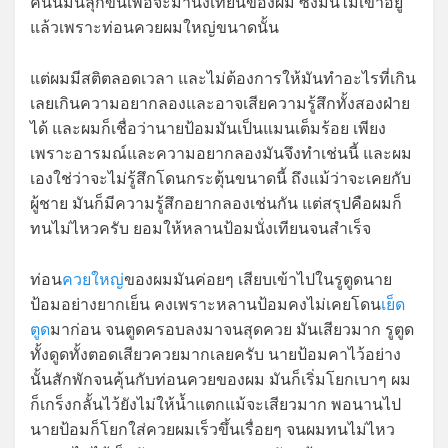
คนนี้มันลุกขึ้นเพื่อจะมานั่งเทียนของผม ซึ่งมันไม่เข้าอยู่
แล้วเพราะท่อนควยผมใหญ่ขนาดนั้น
แต่ผมมีสติตลอดเวลา และไม่ต้องการให้มันทำอะไรที่เกิน
เลยเกินความอยากลองและอาจเสียความรู้สึกทั้งสองฝ่าย
ได้ และผมก็เชื่อว่านายป้อมมันเป็นแมนเต็มร้อย เพียง
เพราะอารมณ์และความอยากลองมันจึงทำเช่นนี้ และผม
เองใช่ว่าจะไม่รู้สึกโดนกระตุ้นขนาดนี้ ถึงแม้ว่าจะเคยกับ
ผู้ชาย มันก็มีความรู้สึกอยากลองเช่นกัน แต่สรุปคือผมก็
ทนไม่ไหวครับ ยอมให้หลานป้อมนั่งเทียนจนสำเร็จ
ท่อน
ควยใหญ่
ของผมมันค่อยๆ เสียบเข้าไปในรูตูดนาย
ป้อมอย่างยากเย็น คงเพราะหลานป้อมคงไม่เคยโดน
เย็ด
ตูด
มาก่อน จนตูดครอบลงมาจนสุดควย มันเสียวมาก รูตูด
ทั้งดูดทั้งตอดเสียวควยมากเลยครับ นายป้อมคาไว้อย่าง
นั้นสักพักจนคุ้นกับท่อนควยของผม มันก็เริ่มโยกเบาๆ ผม
ก็เกร็งกลั้นไว้ยังไม่ให้น้ำแตกแม้จะเสียวมาก พอนานไป
นายป้อมก็โยกใส่ควยผมเร็วขึ้นเรื่อยๆ จนผมทนไม่ไหว