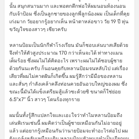
นั้น สนุกสนานมาก และพอตกดึกพ่อให้ผมนอนห้องนอน
กับเจ้าป้อม ซี่งเป็นลูกชายของลูกพี่ลูกน้องผม เป็นเด็กที่คุย
เก่งมาก วัยอยากรู้อยากเห็น หน้าตาหล่อขาว วัย 19 ปี หุ่น
ขวัญใจของสาวๆ เชียวครับ
หลานป้อมเป็นนักกีฬาโรงเรียน มันก็ชอบเล่นบาสเสียด้วย
จึงทำให้ตัวสูงประมาณ 170 กว่าเห็นจะได้ ท่าทางแมน
เต็มร้อย ซึ่งผมไม่ได้คิดอะไร เพราะผมไม่ได้ชอบผู้ชาย
ด้วยกันนะครับ ก็นอนคุยกับหลานป้อมจนหลับไป แต่เรื่อง
เสียวที่ผมไม่คาดฝันก็เกิดขึ้น ผมรู้สึกว่ามีมือของหลาน
และสั่นๆ กำลังเคล้าคลึงท่อนควยอันอวบใหญ่ของผม ซึ่ง
ขณะนี้มันได้แข็งเตรียมสู้แล้วซะด้วยซิ ขนาดก็ใช่ย่อย
6.5″x7″ นิ้ว สาวๆ โดนร้องทุกราย
ผมนั้นทั้งรู้สึกแปลกใจและเอะใจว่าทำไมหลานป้อมถึง
เล่นพิเรนเช่นนี้ ผมคิดว่าเป็นผู้ชายเหมือนกันไม่อายอยู่
แล้ว แต่อยากรู้เหมือนกันว่านายป้อมจะทำอะไรต่อไป ผม
ยังแกล้งหลับเหมือนเดิม หลานป้อมหัวหมอทำเป็นเรียกผม