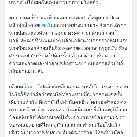
เพราะไม่ได้เย็ดกับแฟนสาวมาหลายวันแล้ว
สุดท้ายผมก็ต้องแกล้งละเมอกระดกเอวใส่ตูดนายป้อม
แล้วพุ่งน้ำควย
แตกใน
ออกมาอย่างมากมาย สังเกตได้จาก
นายป้อมสะดุ้งหันมามองผม คงคิดว่าผมตื่นแล้ว ผมก็
แกล้งละเมอชื่อแฟนเบาๆ แล้วแกล้งนอนต่ออย่างหมดแรง
นายป้อมคงกลัวผมตื่นจึงถอดควยผมออกจากรูตูดมันเสียง
ดัง บล็อก! มันรีบวิ่งไปห้องน้ำแล้วเอาผ้ามาเช็ดความ
ความสะอาดและทำลายหลักฐานอย่างหมดจดแล้วมันก็
กลับมานอนหลับ
เมื่อผม
น้ำแตก
ไปแล้วก็เพลียและนอนหลับไปอย่างง่ายดาย
ในใจก็คิดว่าถือว่าสอนให้หลานชายที่อยากลองแค่ครั้ง
เดียวก็แล้วกัน ดีกว่ามันไปทำกับคนอื่น (ผมมองตัวเอง คง
เพราะหน้าตาดีขาวและควยใหญ่นี่แหละที่เป็นเหตุให้นาย
ป้อมสติเตลิดได้ถึงขนาดนี้) ตื่นเช้ามานายป้อมถามผมว่า
นอนหลับสบายดีไหม ดูมันกล้าถาม ทำผมเกือบไปแล้ว
เชียว ผมบอกว่าหลับสบายดีแต่ฝันว่ากำลังให้หญิงโม้คอ