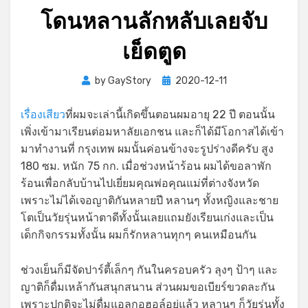
โดนหลานลักหลับเลยจับ
เย็ดตูด
Posted
by
GayStory
2020-12-11
on
เรื่องเสียว
ที่ผมจะเล่านี้เกิดขึ้นตอนผมอายุ 22 ปี ตอนนั้น
เพิ่งเข้ามาเรียนต่อมหาลัยเอกชน และก็ได้มีโอกาสได้เข้า
มาทำงานที่ กรุงเทพ ผมนั้นค่อนข้างจะรูปร่างดีครับ สูง
180 ซม. หนัก 75 กก. เมื่อช่วงหน้าร้อน ผมได้ขอลาพัก
ร้อนเพื่อกลับบ้านไปเยี่ยมคุณพ่อคุณแม่ที่ต่างจังหวัด
เพราะไม่ได้เจอญาติกันหลายปี หลานๆ ทั้งหญิงและชาย
โตเป็นวัยรุ่นหน้าตาดีทั้งนั้นเลยแถมยังเรียนเก่งและเป็น
เด็กกิจกรรมทั้งนั้น ผมก็รักหลานทุกๆ คนเหมือนกัน
ช่วงเย็นก็มีจัดปาร์ตี้เล็กๆ กันในครอบครัว ลุงๆ ป้าๆ และ
ญาติก็ดื่มเหล้ากันสนุกสนาน ส่วนผมขอเบียร์ขวดละกัน
เพราะปกติจะไม่ดื่มแอลกอฮอล์อยู่แล้ว หลานๆ ก็วัยรุ่นทั้ง