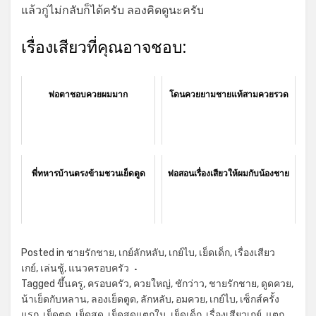
แล้วกู่ไม่กลับก็ได้ครับ ลองคิดดูนะครับ
เรื่องเสียวที่คุณอาจชอบ:
พ่อตาชอบควยผมมาก
โดนควยยามชายแท้สามควยรวด
พี่ทหารบ้านตรงข้ามชวนเย็ดตูด
พ่อสอนเรื่องเสียวให้ผมกับน้องชาย
Posted in
ชายรักชาย
,
เกย์ลักหลับ
,
เกย์ไบ
,
เย็ดเด็ก
,
เรื่องเสียว
เกย์
,
เล่นชู้
,
แนวครอบครัว
Tagged
ขึ้นครู
,
ครอบครัว
,
ควยใหญ่
,
ชักว่าว
,
ชายรักชาย
,
ดูดควย
,
น้าเย็ดกับหลาน
,
ลองเย็ดตูด
,
ลักหลับ
,
อมควย
,
เกย์ไบ
,
เซ็กส์ครั้ง
แรก
,
เย็ดตูด
,
เย็ดสด
,
เย็ดสดแตกใน
,
เย็ดเด็ก
,
เรื่องเสียวเกย์
,
แตก