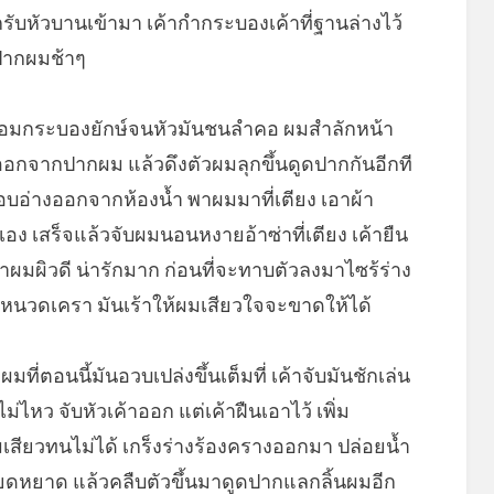
รับหัวบานเข้ามา เค้ากำกระบองเค้าที่ฐานล่างไว้
าปากผมช้าๆ
้อมกระบองยักษ์จนหัวมันชนลำคอ ผมสำลักหน้า
อกจากปากผม แล้วดึงตัวผมลุกขึ้นดูดปากกันอีกที
อบอ่างออกจากห้องน้ำ พาผมมาที่เตียง เอาผ้า
อง เสร็จแล้วจับผมนอนหงายอ้าซ่าที่เตียง เค้ายืน
ผมผิวดี น่ารักมาก ก่อนที่จะทาบตัวลงมาไซร้ร่าง
ทั้งหนวดเครา มันเร้าให้ผมเสียวใจจะขาดให้ได้
ที่ตอนนี้มันอวบเปล่งขึ้นเต็มที่ เค้าจับมันชักเล่น
ม่ไหว จับหัวเค้าออก แต่เค้าฝืนเอาไว้ เพิ่ม
สียวทนไม่ได้ เกร็งร่างร้องครางออกมา ปล่อยน้ำ
หยดหยาด แล้วคลืบตัวขึ้นมาดูดปากแลกลิ้นผมอีก