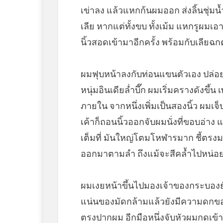
เข่าลง แล้วแหกก้นผมออก ส่งลิ้นชุ่มน
เลีย หากแต่ทั้งขบ ทั้งเม้ม แหกรูผมเอ
นิ้วสอดเข้ามาอีกครั้ง พร้อมกับเลียฉ
ผมฟุบหน้าลงกับท่อนแขนตัวเอง ปล่อย
หนุ่มอินเดียล่ำบึ๊ก ผมเริ่มครางดังขึ
ภายใน จากหนึ่งเพิ่มเป็นสองนิ้ว ผมเจ็
เค้าก็ถอนนิ้วออกจับผมนั่งที่ขอบอ่าง แ
เต็มที่ มันใหญ่โตมโหฬารมาก ชี้ตรงม
ออกมาตามลำ ถึงแม้จะสีคล้ำไปหน่อย
ผมเงยหน้าขึ้นไปมองเจ้าของกระบองยั
แน่นของมัดกล้ามแล้วยังมีความดกของ
ตรงปากผม อีกมือหนึ่งจับหัวผมกดเข้า