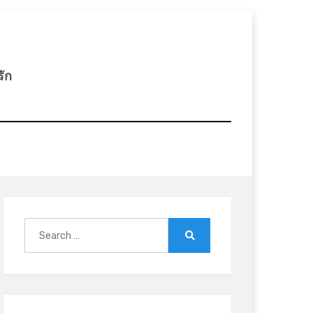
รัก
Search
for:
Search