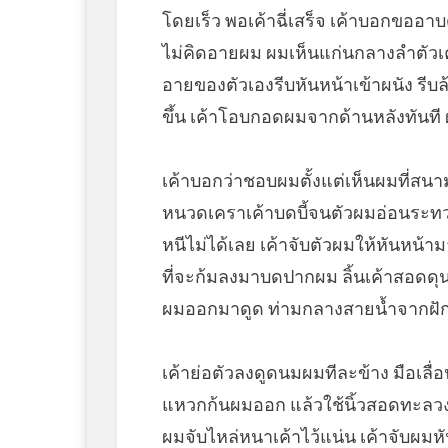
โดยเร็ว พอเค้าฉี่เสร็จ เค้าบอกขออาบ
ไม่คิดอายผม ผมเห็นแก่นกลางลำตัวเค้า
อายของตัวเองรีบหันหน้าเข้าผนัง รีบล้า
ขึ้น เค้าโอบกอดผมจากด้านหลังทันที 
เค้าบอกว่าชอบผมตั้งแต่เห็นผมที่สนาม
หนวดเคราเค้าบดบี้จนตัวผมอ่อนระท
หนีไม่ได้เลย เค้าจับตัวผมให้หันหน้า
ที่จะก้มลงมาบดปากผม ลิ้นเค้าสอดด
ผมออกมาดูด ท่ามกลางสายน้ำจากฝักบัว 
เค้าย่อตัวลงดูดนมผมทีละข้าง มือเลื
แหวกก้นผมออก แล้วใช้นิ้วสอดทะลวง ผม
ผมจับไหล่หนาเค้าไว้แน่น เค้าจับผมหั