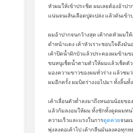
หัวผมให้เข้าประชิด ผมเลยต้องอ้าปาก
แน่นจนเส้นเลือดปูดเปล่ง แล้วดันเข้
ผมอ้าปากจนกว้างสุด เค้ากดหัวผมให
ดำหน้าแดง เค้าหัวเราะชอบใจดึงมันอ
เค้าปิดน้ำฝักบัวแล้วประคองผมข้ามข
ขนหนูเช็ดน้ำตามตัวให้ผมแล้วเช็ดตัวเ
มองความขาวของผมทั่วร่าง แล้วชมว่า
ผมอีกครั้ง ผมบิดร่างงอไปมา ทั้งลิ้น
เค้าเลื่อนตัวต่ำลงมาถึงหนอนน้อยของผม
แล้วก้มลงอมให้ผม ทั้งชักทั้งดูดผมทนไ
ความเร็วและแรงในการ
ดูดควย
จนผมเ
พุ่งลงคอเค้าไป เค้ากลืนมันลงคอทุก