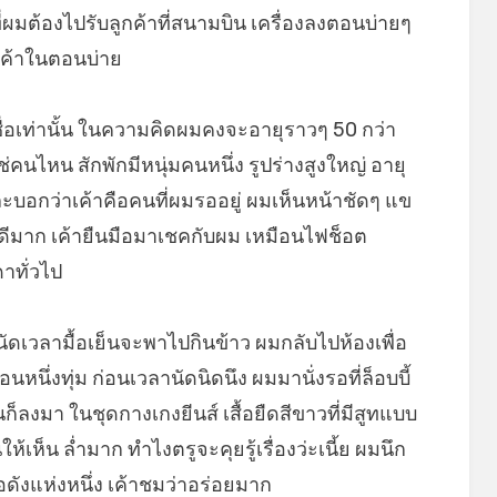
่ผมต้องไปรับลูกค้าที่สนามบิน เครื่องลงตอนบ่ายๆ
กค้าในตอนบ่าย
่ชื่อเท่านั้น ในความคิดผมคงจะอายุราวๆ 50 กว่า
่คนไหน สักพักมีหนุ่มคนหนึ่ง รูปร่างสูงใหญ่ อายุ
ะบอกว่าเค้าคือคนที่ผมรออยู่ ผมเห็นหน้าชัดๆ แข
ดูดีมาก เค้ายืนมือมาเชคกับผม เหมือนไฟช็อต
าทั่วไป
ดเวลามื้อเย็นจะพาไปกินข้าว ผมกลับไปห้องเพื่อ
อนหนึ่งทุ่ม ก่อนเวลานัดนิดนึง ผมมานั่งรอที่ล็อบบี้
ก็ลงมา ในชุดกางเกงยีนส์ เสื้อยืดสีขาวที่มีสูทแบบ
เห็น ล่ำมาก ทำไงตรูจะคุยรู้เรื่องว่ะเนี้ย ผมนึก
ดังแห่งหนึ่ง เค้าชมว่าอร่อยมาก