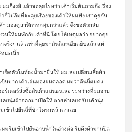
 ผมก็งงสิ แล้วจะคุยไรหว่า เค้าเริ่มต้นถามถึงเรื่อง
้าก็ไม่ลืมที่จะคุยเรื่องของเค้าให้ผมฟัง เราคุยกัน
กค้า มองดูนาฬิกาหกทุ่มกว่าแล้ว จึงขอตัวกลับ
ชวนให้ผมพักกับเค้าที่นี่ โดยให้เหตุผลว่า อยากคุย
เอาจริงๆ แล้วเท่าที่คุยมามันก็ละเอียดยิบแล้ว แต่
ทน่ะเนี้ย
าเช็ดตัวในห้องน้ำมายื่นให้ ผมเลยเปลี่ยนเสื้อผ้า
มเขินมาก เค้าเล่นมองผมตลอด ผมว่าคืนนี้ผมคง
บออร์เดอร์สั่งซื้อสินค้าแน่นอนเลย ระหว่างที่ผมอาบ
มเลยนุ่งผ้าออกมาเปิดให้ ตายห่าเลยครับ เค้านุ่ง
มเข้าไปยืนฉี่ที่ชักโครกหน้าตาเฉย
น ผมรีบเข้าไปยืนอาบน้ำในอ่างต่อ รีบดึงผ้าม่านปิด