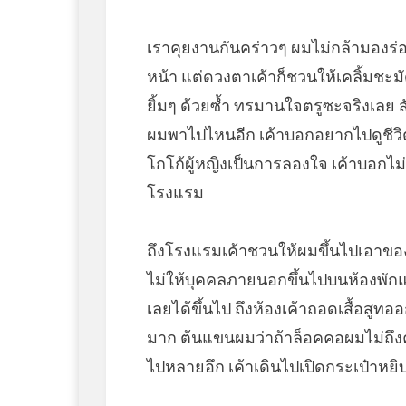
เราคุยงานกันคร่าวๆ ผมไม่กล้ามองร่อ
หน้า แต่ดวงตาเค้าก็ชวนให้เคลิ้มชะม
ยิ้มๆ ด้วยซ้ำ ทรมานใจตรูซะจริงเลย ส
ผมพาไปไหนอีก เค้าบอกอยากไปดูชีวิ
โกโก้ผู้หญิงเป็นการลองใจ เค้าบอกไม่
โรงแรม
ถึงโรงแรมเค้าชวนให้ผมขึ้นไปเอาของ
ไม่ให้บุคคลภายนอกขึ้นไปบนห้องพักแขก
เลยได้ขึ้นไป ถึงห้องเค้าถอดเสื้อสูทออก
มาก ต้นแขนผมว่าถ้าล็อคคอผมไม่ถึง
ไปหลายอึก เค้าเดินไปเปิดกระเป๋าหยิ