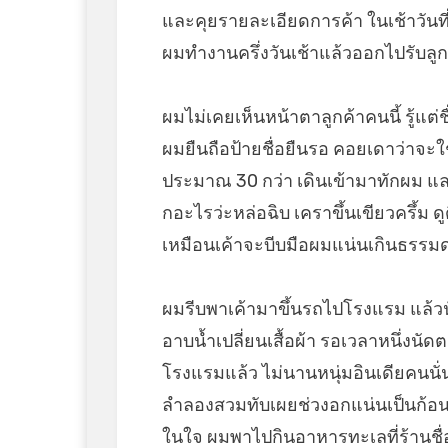
และคุยรายละเอียดการค้า ในเช้าวันที
ผมทำงานครึ่งวันเช้าแล้วออกไปรับลู
ผมไม่เคยเห็นหน้าตาลูกค้าคนนี้ รู้แต
ผมยืนถือป้ายชื่อยืนรอ คอยเดาว่าจะใช
ประมาณ 30 กว่า เดินเข้ามาทักผม แล
กอะไรว่ะหล่อฉิบ เคราขึ้นเขียวครึ้ม 
เหมือนเค้าจะบีบมือผมแน่นเกินธรรมด
ผมรีบพาเค้ามาขึ้นรถไปโรงแรม แล้วนั
อาบน้ำเปลี่ยนเสื้อผ้า รอเวลาหนึ่งนัดต
โรงแรมแล้ว ไม่นานหนุ่มอินเดียคนนั่น
ลำลองสวมทับเผยช่วงอกแน่นเป็นก้อนให้
ในใจ ผมพาไปกินอาหารทะเลที่ร้านชื่อ