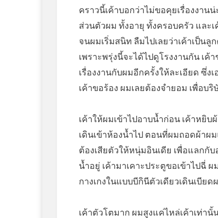
คราวนี้เค้าบอกว่าไม่ขอคุยเรื่องงานน่ะ
ส่วนตัวผม ทั้งอายุ ทั้งครอบครัว และเค
จนผมเริ่มสนิท ลืมไปเลยว่าเค้าเป็นลู
เพราะพรุ่งนี้จะได้ไปดูโรงงานกัน เค้า
เรื่องงานกับผมอีกครั้งให้ละเอียด ซึ่ง
เค้าขอร้อง ผมเลยต้องจำยอม เพื่อบริษั
เค้าให้ผมเข้าไปอาบน้ำก่อน เค้าหยิบผ้
เดินเข้าห้องน้ำไป ตอนที่ผมถอดผ้าผ
ต้องเสียตัวให้หนุ่มอินเดีย เพื่อแลกกั
น้ำอยู่ เค้ามาเคาะประตูขอเข้าไปฉี่ ผ
กางเกงในแบบบีกินีตัวเดียวเดินเบียดผ
เค้าตัวโตมาก ผมสูงแค่ไหล่เค้าเท่านั้