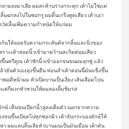
้ำลายลงมาเลีย ผมสะท้านร่างกระตุก เค้าไม่ใช่แค่
าลิ้นฉกลงไปในซอกรู ผมดิ้นเกร็งตูดเสียว เค้าเอา
กตวัดลิ้นเพิ่มความกำหนัดให้แก่ผม
ก้นให้ลอยรับความกระสันต์จากลิ้นและนิ่วของ
้น เพราะเค้าสอดนิ้วเข้ามาคว้านสะกิดต่อมเสียว
บขึ้นทวีคูณ เค้าชักนิ้วเข้าออกจนขนผมลุกซู่ แล้ว
ล้วยันตัวเองลุงขึ้นยืน ท่อนลำเค้าตอนนี้มันแข็งขึ้น
าพอดีหน้าผม หัวเปิดบานเป็นเงี่ยง เส้นเลือดโปน
แต่ก็ผงกหัวชวนให้ผมลองลิ้มชิมรส
กษ์ เห็นขนเปียกน้ำลู่ลงเต็มตัว นอกจากความ
ขนขึ้นเบียดไปทุกซอกผิว เค้าจับกระบองยักษ์ให้
หา ผมแลบลิ้นเลียหัวบานมนเป็นมันเมื่อม เค้าดัน