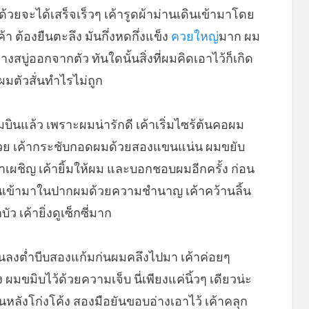
ด้วยจะได้เสร็จเร็วๆ เค้ารูดผ้าม่านเดินเข้ามาโดย
 ต้องยืนตะลึง มันกึ่งหดกึ่งแข็ง
ควยใหญ่
มาก ผม
งสบู่ออกจากตัว ทันใดนั้นสิ่งที่ผมคิดเอาไว้ก็เกิด
ผมตัวสั่นทำไรไม่ถูก
บินแล้ว เพราะผมน่ารักดี เค้าเริ่มไซร้ต้นคอผม
วย เค้ากระชับกอดผมด้วยสองแขนแน่น ผมขยับ
มาเผชิญ เค้ายิ้มให้ผม และบอกชอบผมอีกครั้ง ก่อน
ุนเข้ามาในปากผมด้วยความชำนาญ เค้าคว้านลิ้น
เค้ายิ่งดูเซ็กซี่มาก
่อนลงต่ำบีบสองแก้มก่นผมคลึงไปมา เค้าค่อยๆ
ขมิบไว้ด้วยความเจ็บ นี่เพียงแค่นิ้วๆ เดียวน่ะ
นหลังโก่งโค้ง สองมือยันขอบอ่างเอาไว้ เค้าคลุก