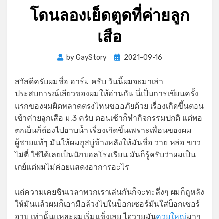
โดนลองเย็ดตูดที่ค่ายลูก
เสือ
Posted
by
GayStory
2021-09-16
on
สวัสดีครับผมชื่อ อาร์ม ครับ วันนี้ผมจะมาเล่า
ประสบการณ์เสียวของผมให้อ่านกัน นี่เป็นการเขียนครั้ง
แรกของผมผิดพลาดตรงไหนขออภัยด้วย เรื่องเกิดขึ้นตอน
เข้าค่ายลูกเสือ ม.3 ครับ ตอนเช้าก็ทำกิจกรรมปกติ แต่พอ
ตกเย็นก็ต้องไปอาบน้ำ เรื่องเกิดขึ้นเพราะเพื่อนของผม
ผู้ชายแท้ๆ มันให้ผมถูสบู่ข้างหลังให้มันชื่อ วาย หล่อ ขาว
ไม่ตี๋ ใช้ได้เลยเป็นนักบอลโรงเรียน มันก็รู้ครับว่าผมเป็น
เกย์แต่ผมไม่ค่อยแสดงอาการอะไร
แต่ความเคยชินเวลาพวกเราเล่นกันก็จะทะลึ่งๆ ผมก็ถูหลัง
ให้มันแล้วผมก็เอามือล้วงไปในบ็อกเซอร์มันใส่บ็อกเซอร์
อาบ เท่านั้นแหละผมเริ่มแข็งเลย ไอวายมัน
ควยใหญ่
มาก