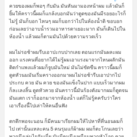
ควยของผมก็พอๆ กับมัน มันหันมามองหน้าผม แล้วมันก็
ยิ้มให้คราวนี้ผมก็แกล้งบอกมันว่าตูดของมันมีรอยอะไรก็
ไม่รู้ มันก็บอก ไหนๆ ผมก็บอกว่าไปในห้องน้ำดิ ขอบอก
ก่อนเลยว่าอาบน้ำรวมอาหารตาเยอะมาก มันก็เดินไปใน
ห้องน้ำ แล้วผมก็ตามมันไปด้วยความรวดเร็ว
ผมไม่รอช้าผมรีบเอาปะกบปากเลย ตอนแรกมันผละผม
ออก แรงคนที่อยากได้ไม่รู้ผมเอาแรงมาจากไหนผลักมัน
ติดกำแพงแล้วผมก็จูบมันใหม่ มันไม่ขัดขืน คราวนี้ผมก็
ดูดหัวนมมันเริ่มครางออกมาผมไม่รอช้ารีบเอาปากไป
ประกบ ควย มัน ควย ของมันแข็งในปาก แบบเร็วมากผม
ก็ละเลงลิ้น ดูดหัวควย มันคราวนี้มันร้องดังมากผมก็ดูดจน
มันแตก เราก็ออกมาจากห้องน้ำ แต่ก็ไม่รู้คครับว่าใคร
เอาเรื่องนี้ไปเล่าให้คนอื่นฟัง
ตกดึกพอจะนอน ก็มีคนมาเรียกผมให้ไปหาที่ที่นอนผมก็
ไป เท่านั้นแหละคน 5 คนรุมแก้ผ้าผม ผมก็ตะโกนเลยว่า
พวกมึงเล่นไรกันเนี่ย มันมีคนนึงเหมือนพวกหัวโจก ควย