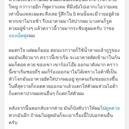
ใหญ่ กว่าวายอีก ก็พูดว่าแหม ทีมึงยังไปเอากะไอวายเลย
เท่านั้นแหละผมตะลึงเลย รู้สึกใน 5 คนนั้นจะมีวายอยู่ด้วย
พวกเขาไม่รอช้า รีบเอาควยมาใส่ปากผม บางคนก็รูด
ควยอยู่ข้างๆ แล้วคราวนี้วายมากระซิบหูผมครับ ว่าขอ
ลองเย็ดตูด
ผม
ผมตกใจ แต่ผมก็ยอม ตอนแรกวายก็ใช้น้ำลายแล้วถูรูของ
ผมมันเสียวมาก คราวนี้เขาเริ่ม จะเอาควยยัดเข้ามาในก้น
ผมก็ตอด ควย ของเขา เขาร้องโอ๊ย ออกมาดังมาก คราว
นี้เขาเริ่มซอยถี่ๆ ผมก็ร้องออกมาไม่ได้เพราะไอต้าที่เป็น
หัวโจกมันเอาควยยัดใส่ปากผมอยู่ ทุกคนเริ่มซอยแรงขึ้น
ในที่สุดวายก็ถอดควยออกมาแล้วแตกใส่ตัวผมส่วนไอต้า
ก็แตกคาปากผมคนอื่นๆ ก็แตกใส่ตัวผม
หลังจากนี้นพอกลับจากค่าย มันก็บังคับว่าให้ผมไป
ดูดควย
พวกมันอีก ถ้าผมไม่ดูดมันก็จะเอาเรื่องนี้ไปบอกคนอื่น
ครับ