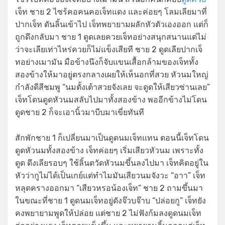
เจ็ท ชาย 2 ไซร้คอคนคอเจ็ทแดง และค่อยๆ โลมเลียมาที่
ปากเจ็ท ดันลิ้นเข้าไป เจ็ทพยายามผลักหัวตัวเองออก แต่ก็
ถูกดึงกลับมา ชาย 1 ดูดเลยควยเจ็ทอย่างสนุกสนานแต่ไม่
ว่าจะเลียเท่าไหร่ควยก็ไม่แข็งเสียที ชาย 2 ดูดเลียปากเจ็
ทอย่างเมามัน มือข้างนึงก็จับแขนเสื้อกล้ามของเจ็ททั้ง
สองข้างให้มาอยู่ตรงกลางเผยให้เห็นอกที่สวย หัวนมใหญ่
กำลังดีสีชมพู “นมตั้งเต้าสวยจังเลย จะดูดให้เสียวซ่านเลย”
เจ็ทโดนดูดหัวนมสลับไปมาทั้งสองข้าง พออีกข้างไม่โดน
ดูดชาย 2 ก็จะเอานิ้วมาบีบมาเขี่ยทันที
สักพักชาย 1 ก็เปลี่ยนมาเป็นดูดนมเจ็ทแทน ตอนนี้เจ็ทโดน
ดูดหัวนมทั้งสองข้าง เจ็ทค่อยๆ เริ่มเสียวหัวนม เพราะทั้ง
ดูด ดึงเลียรอบๆ ใช้ลิ้นตวัดหัวนมขึ้นลงไปมา เจ็ทคิดอยู่ใน
หัวว่ากูไม่ได้เป็นเกย์แต่ทำไมมันเสียวนมจังวะ “อาา” เจ็ท
หลุดครางออกมา “เสียวหรอน้องเจ็ท” ชาย 2 ถามขึ้นมา
ในขณะที่ชาย 1 ดูดนมเจ็ทอยู่ดังจ๊วบจ๊าบ “ปล่อยกู” เจ็ทยัง
คงพยายามพูดให้ปล่อย แต่ชาย 2 ไม่ฟังก้มลงดูดนมเจ็ท