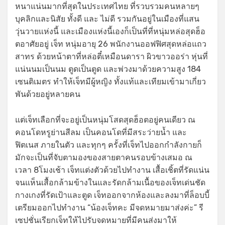
หนาแน่นมากที่สุดในประเทศไทย ที่รวบรวมคนหลายๆ
บุคลิกและนิสัย ทั้งดี และ ไม่ดี รวมกันอยู่ในเมืองที่แสน
วุ่นวายแห่งนี้ และเมืองแห่งนี้เองก็เป็นที่ที่หนุ่มหล่อสุดฮ็อ
ตอาศัยอยู่ เจ็ท หนุ่มอายุ 26 พนักงานออฟฟิศสุดหล่อแถว
สาทร ด้วยหน้าตาที่หล่อตี๋เหมือนดารา ผิวขาวออร่า หุ่นที่
แน่นนมเป็นนม ตูดเป็นตูด และพ่วงมาด้วยความสูง 184
เซนติเมตร ทำให้เจ็ทมีผู้หญิง ทั้งแท้และเทียมเข้ามาเกี่ยว
พันด้วยอยู่หลายคน
แต่เจ็ทเลือกที่จะอยู่เป็นหนุ่มโสดสุดฮ็อตอยู่คนเดียว ณ
คอนโดหรูย่านสีลม เป็นคอนโดที่มีสระว่ายน้ำ และ
ฟิตเนส ภายในตัว และทุกๆ ครั้งที่เจ็ทไปออกกำลังกายก็
มักจะเป็นที่จับตามองของสายตาคนรอบข้างเสมอ ณ
เวลา 8โมงเช้า เจ็ทแต่งตัวด้วยไปทำงาน เสื้อเชิ้ตที่รัดแน่น
จนแห็นเสื้อกล้ามข้างในและรัดกล้ามเนื้อของเจ็ทเด่นชัด
กางเกงที่รัดเป้าและตูด เจ็ทออกจากห้องและลงมาที่ล็อบบี้
เตรียมออกไปทำงาน “น้องเจ็ทคะ มีจดหมายมาส่งค่ะ” รี
เซปชั่นเรียกเจ็ทให้ไปรับจดหมายที่มีคนส่งมาให้