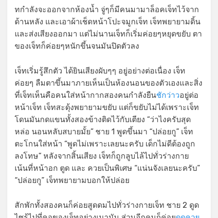
ทกำลังจะออกจากห้องน้ำ จู่ๆก็มีคนมามาล็อคเจ็ทไว้จาก
ด้านหลัง และเอาผ้าเช็ดหน้าโปะจมูกเจ็ท เจ็ทพยายามดิ้น
และส่งเสียงออกมา แต่ไม่นานเจ็ทก็เริ่มค่อยๆหยุดขยับ ตา
ของเจ็ทก็ค่อยๆหนักขึ้นจนมันปิดตัวลง
เจ็ทเริ่มรู้สึกตัว ได้ยินเสียงผับๆๆ อยู่อย่างต่อเนื่อง เจ็ท
ค่อยๆ ลืมตาขึ้นมาภายเห็นเป็นห้องนอนของตัวเองและสิ่ง
ที่เจ็ทเห็นคือคนใส่หน้ากากสองคนกำลังยืน
ชักว่าว
อยู่ต่อ
หน้าเจ็ท เจ็ทสะดุ้งพยายามขยับ แต่ก็ขยับไม่ได้เพราะเจ็ท
โดนมันกดแขนทั้งสองข้างติดไว้กับเตียง “ว่าไงครับสุด
หล่อ นอนหลับสบายมั้ย” ชาย 1 พูดขึ้นมา “ปล่อยกู” เจ็ท
ตะโกนใส่หน้า “พูดไม่เพราะเลยนะครับ เด็กไม่ดีต้องถูก
ลงโทษ” หลังจากสิ้นเสียง เจ็ทก็ถูกลูบไล้ไปทั่วร่างกาย
เน้นที่หน้าอก ตูด และ ควยเป็นพิเศษ “แน่นจังเลยนะครับ”
“ปล่อยกู” เจ็ทพยายามบอกให้ปล่อย
สักพักทั้งสองคนก็ค่อยสูดดมไปทั่วร่างกายเจ็ท ชาย 2 ดูด
ไซร้ไปที่คอของเจ็ทอย่างเมามัน ส่วนอีกคนก็ค่อย
ดูดควย