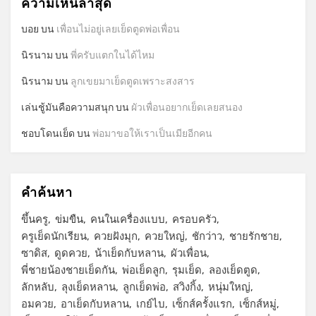
ความเห็นล่าสุด
บอย
บน
เพื่อนไม่อยู่เลยเย็ดตูดพ่อเพื่อน
นิรนาม
บน
พี่ครับแตกในได้ไหม
นิรนาม
บน
ลูกเขยมาเย็ดตูดเพราะสงสาร
เล่นชู้มันคือความสนุก
บน
ผัวเพื่อนอยากเย็ดเลยสนอง
ชอบโดนเย็ด
บน
พ่อมาขอให้เราเป็นเมียอีกคน
คำค้นหา
ขึ้นครู
ข่มขืน
คนในเครื่องแบบ
ครอบครัว
ครูเย็ดนักเรียน
ควยฝังมุก
ควยใหญ่
ชักว่าว
ชายรักชาย
ซาดิส
ดูดควย
น้าเย็ดกับหลาน
ผัวเพื่อน
พี่ชายน้องชายเย็ดกัน
พ่อเย็ดลูก
รุมเย็ด
ลองเย็ดตูด
ลักหลับ
ลุงเย็ดหลาน
ลูกเย็ดพ่อ
สวิงกิ้ง
หนุ่มใหญ่
อมควย
อาเย็ดกับหลาน
เกย์ไบ
เซ็กส์ครั้งแรก
เซ็กส์หมู่