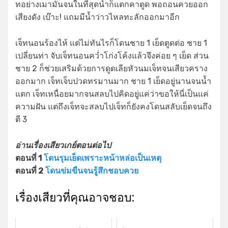
ทอย่างเมามันจนในที่สุดน้ำก็แตกคาตูด พอถอนควยออก
เสียงดัง เบ๊าะ! แถมมีน้ำว่าวไหลทะลักออกมาอีก
เจ็ทนอนร้องไห้ แต่ไม่ทันไรก็โดนชาย 1 เย็ดตูดต่อ ชาย 1
เปลี่ยนท่า จับเจ็ทนอนคว่ำโก่งโค้งแล้วจึงค่อย ๆ เย็ด ส่วน
ชาย 2 ก็ช่วยเสริมด้วยการดูดเลียหัวนมเจ็ทจนเสียวคราง
ออกมาก เจ็ทเจ็บปวดทรมานมาก ชาย 1 เย็ดอยู่นานจนน้ำ
แตก เจ็ทเหนื่อยมากจนสลบไปคิดอยู่แค่ว่าขอให้นี่เป็นแค่
ความฝัน แต่ถึงเจ็ทจะสลบไปเจ็ทก็ยังคงโดนสลับเย็ดจนถึง
ตี 3
อ่านเรื่องเสียวเกย์ตอนต่อไป
ตอนที่ 1
โดนรุมเย็ดเพราะหน้าหล่อเป็นเหตุ
ตอนที่ 2
โดนข่มขืนจนรู้สึกชอบควย
เรื่องเสียวที่คุณอาจชอบ: