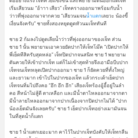
ต่ออย่างแรง เจ็ทควยแข็งขึ้น และพยายามดิ้นออกแต่เจ็ท
เริ่มเสียวนม “อ้าาา เสียว” เจ็ทครางออกมาพร้อมกับน้ำ
ว่าวที่พุ่งออกมาจากควย “เสียวนมจน
น้ำแตก
เลยวะ น้องขี้
เงี่ยนจังครับ” ชายทั้งสองหยุดดูดหัวนมเจ็ททันที
ชาย 2 ก้มลงไปดูดเลียน้ำว่าวที่พุ่งออกมาของเจ็ท ส่วน
ชาย 1 นั้น พยายามเอาควยยัดปากให้เจ็ทโม๊ค “เปิดปากให้
พี่เย็ดทีสิครับสุดหล่อ” เจ็ทปิดปากจนสนิท ชาย 1 พยายาม
ดันควยให้เข้าปากเจ็ท แต่ก็ไม่เข้าสุดท้ายจึงเอามือบีบปาก
เจ็ทจนเจ็ทหลุดเปิดปากออกมา ชาย 1 ก็ยัดควยที่ทั้งใหญ่
และยาวมาก เข้าไปในปากของเจ็ท แล้วกระเด้าเย็ดปาก
เจ็ทจนทิ่มไปถึงคอ “อึก อึก อึก” เสียงเจ็ทร้องอู้อี้อยู่ในลำ
คอ สีหน้าไม่สู้ดี ตาเหลือก และมีน้ำตาไหลออกมาจากตา
มีน้ำลายไหลออกมาจากปากเนื่องจากปิดปากไม่ได้ “ปาก
น้องเย็ดมันจังเลยครับ” ชาย 1 เย็ดปากเจ็ทอย่างเมามันจน
ในที่สุดน้ำก็แตก
ชาย 1 น้ำแตกเยอะมาก คาไว้ในปากเจ็ทบังคับให้เจ็ทกลืน