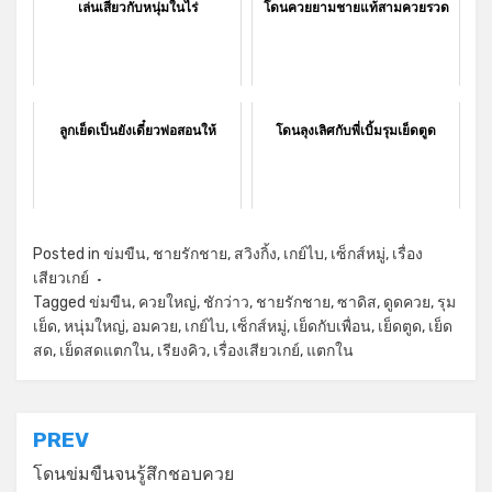
เล่นเสียวกับหนุ่มในไร่
โดนควยยามชายแท้สามควยรวด
ลูกเย็ดเป็นยังเดี๋ยวพ่อสอนให้
โดนลุงเลิศกับพี่เบิ้มรุมเย็ดตูด
Posted in
ข่มขืน
,
ชายรักชาย
,
สวิงกิ้ง
,
เกย์ไบ
,
เซ็กส์หมู่
,
เรื่อง
เสียวเกย์
Tagged
ข่มขืน
,
ควยใหญ่
,
ชักว่าว
,
ชายรักชาย
,
ซาดิส
,
ดูดควย
,
รุม
เย็ด
,
หนุ่มใหญ่
,
อมควย
,
เกย์ไบ
,
เซ็กส์หมู่
,
เย็ดกับเพื่อน
,
เย็ดตูด
,
เย็ด
สด
,
เย็ดสดแตกใน
,
เรียงคิว
,
เรื่องเสียวเกย์
,
แตกใน
แนะแนว
PREV
เรื่อง
โดนข่มขืนจนรู้สึกชอบควย