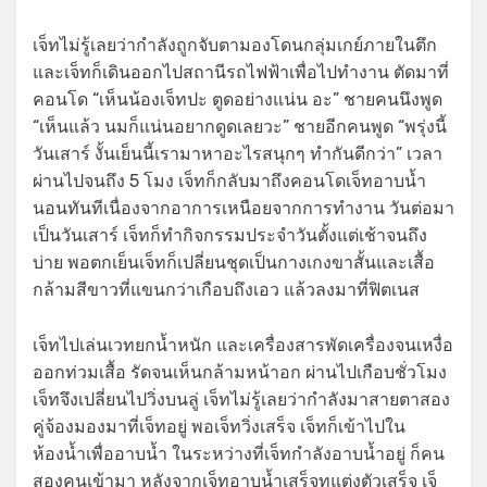
เจ็ทไม่รู้เลยว่ากำลังถูกจับตามองโดนกลุ่มเกย์ภายในตึก
และเจ็ทก็เดินออกไปสถานีรถไฟฟ้าเพื่อไปทำงาน ตัดมาที่
คอนโด “เห็นน้องเจ็ทปะ ตูดอย่างแน่น อะ” ชายคนนึงพูด
“เห็นแล้ว นมก็แน่นอยากดูดเลยวะ” ชายอีกคนพูด “พรุ่งนี้
วันเสาร์ งั้นเย็นนี้เรามาหาอะไรสนุกๆ ทำกันดีกว่า” เวลา
ผ่านไปจนถึง 5 โมง เจ็ทก็กลับมาถึงคอนโดเจ็ทอาบน้ำ
นอนทันทีเนื่องจากอาการเหนือยจากการทำงาน วันต่อมา
เป็นวันเสาร์ เจ็ทก็ทำกิจกรรมประจำวันตั้งแต่เช้าจนถึง
บ่าย พอตกเย็นเจ็ทก็เปลี่ยนชุดเป็นกางเกงขาสั้นและเสื้อ
กล้ามสีขาวที่แขนกว่าเกือบถึงเอว แล้วลงมาที่ฟิตเนส
เจ็ทไปเล่นเวทยกน้ำหนัก และเครื่องสารพัดเครื่องจนเหงื่อ
ออกท่วมเสื้อ รัดจนเห็นกล้ามหน้าอก ผ่านไปเกือบชั่วโมง
เจ็ทจึงเปลี่ยนไปวิ่งบนลู่ เจ็ทไม่รู้เลยว่ากำลังมาสายตาสอง
คู่จ้องมองมาที่เจ็ทอยู่ พอเจ็ทวิ่งเสร็จ เจ็ทก็เข้าไปใน
ห้องน้ำเพื่ออาบน้ำ ในระหว่างที่เจ็ทกำลังอาบน้ำอยู่ ก็คน
สองคนเข้ามา หลังจากเจ็ทอาบน้ำเสร็จทแต่งตัวเสร็จ เจ็