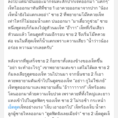
ลงไป แต่น้ำมันเยอะมากจนทะลักปากเจ็ทออกมา “แค่กๆ”
เจ็ทไอออกมาทันทีที่ชาย 1 เอาควยออกมาจากปาก “น้อง
เจ็ทน้ำยังไม่แตกเลยอ่า” ชาย 2 ที่พยายามโม๊คควยเจ็ท
เท่าไหร่ก็ไม่ยอมน้ำแตก บ่นออกมา “มาเดี๋ยวกูช่วย” ชาย
หนึ่งพูดจบก็ก้มลงไปดูหัวนมเจ็ท “อ๊าาา” เจ็ทที่เริ่มเสียว
หัวนมแล้ว โดนดูดหัวนมอีกรอบ ชาย 2 จึงเริ่มโม๊คควย
ต่อ จนในที่สุดเจ็ทก็น้ำแตกเพราะความเสียว “น้ำว่าวน้อง
อร่อย หวานมากเลยครับ”
หลังจากที่พูเสร็จชาย 2 ก็ยกขาทั้งสองข้างของเจ็ทขึ้น
“อย่า จะทำอะไรกู” เขาพยายามเตะขา แต่ไม่ได้ผล ชาย 2
ก้มลงเลียรูตูดของเจ็ท วนไปวนมา จากนั้นชาย 2 ก็เอา
ควยพยายามดันเข้าไปในตูดของเจ็ท “อย่าา กูไม่ใช่เกย์”
เจ็ทพูดออกมาและพยายามดิ้น “อ้าาาาาาก!” เจ็ทร้องตะ
โดนออกมาด้วยความเจ็บปวด เพราควยที่ทั้งใหญ่และยาว
แทงเข้าไปในตูดฟิตๆ ของเจ็ท ชาย 2 ไม่รอช้า กระหน่ำ
เย็ดตูด
เจ็ทอย่างแรง “เจ็บ เอาออกไป” เจ็ทร้องเจ็บ น้ำตา
ลูกผู้ชายไหลออกมา “ตูดฟิตจังเลยเมียจ๋า” ชาย 2 เย็ดตูดเจ็