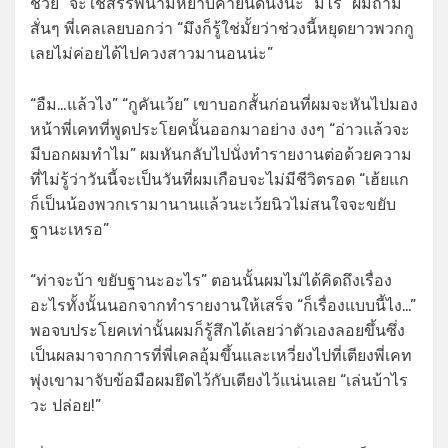
ช่วย” จะใช่สรรพนามหยาบคายนิดนึงนะ “มีไร” ผมถาม
สั่นๆ พี่เคลเลยบอกว่า “มึงก็รู้ใช่มั้ยว่าช่วงนี้หยุดยาวพวกกู
เลยไม่ค่อยได้ไปควงสาวมานอนน่ะ”
“อืม…แล้วไง” “กูคันเว้ย” เขาบอกสั้นก่อนที่ผมจะหันไปมอง
หน้าพี่เคทที่พูดประโยคนั้นออกมาอย่าง งงๆ “อ่าวแล้วจะ
มีบอกผมทำไม” ผมหันกลับไปนั่งทำรายงานต่อด้วยความ
ที่ไม่รู้ว่าวันนี้จะเป็นวันที่ผมเกือบจะไม่มีชีวิตรอด “เฮ้ยแก
ก็เป็นน้องพวกเรามานานแล้วนะเว้ยนิวไม่สนใจจะขยับ
ฐานะเหรอ”
“ท่าจะบ้า ขยับฐานะอะไร” ตอนนั้นผมไม่ได้คิดถึงเรื่อง
อะไรทั้งนั้นนอกจากทำรายงานให้เสร็จ “ก็เรื่องแบบนี้ไง…”
พอจบประโยคเท่านั้นผมก็รู้สึกได้เลยว่าตัวเองลอยขึ้นซึ่ง
เป็นผลมาจากการที่พี่เคลอุ้มขึ้นและเหวี่ยงไปที่เตียงพี่เคท
พุ่งเขามาจับข้อมือผมยึดไว้กับเตียงไว้แน่นเลย “เล่นบ้าไร
วะ ปล่อย!”