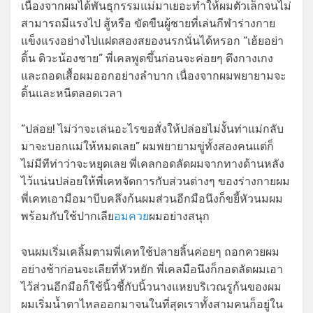
เนื่องจากผมได้พันธุกรรมแม่มาเยอะทำให้ผมตัวเล็กจนไม่
สามารถมีแรงไป สู้หรือ ขัดขืนผู้ชายที่เล่นกีฬาร่างกาย
แข็งแรงอย่างไปแฝดสองสยองนรกนั่นได้หรอก “เฮ้ยอย่า
ดิ้น ดิวะน้องชาย” พี่เคลพูดขึ้นก่อนจะค่อยๆ ดึงกางเกง
และถอดเสื้อผมออกอย่างลำบาก เนื่องจากผมพยายามจะ
ดิ้นและหนีตลอดเวลา
“ปล่อย! ไม่ว่าจะเล่นอะไรขอสั่งให้ปล่อยไม่งั้นท่าแม่กลับ
มาจะบอกแม่ให้หมดเลย” ผมพยายามขู่ทั้งสองคนแต่ก็
ไม่มีทีท่าว่าจะหยุดเลย พี่เคลกอดลัดผมจากทางด้านหลัง
ไว้แน่นปล่อยให้พี่เคทจัดการกับส่วนต่างๆ ของร่างกายผม
พี่เคทเอามือมาบีบคลึงก้นผมส่วนอีกมือนึงก็ขยี้หัวนมผม
พร้อมกับใช้ปากเลีย
อมควย
ผมอย่างสนุก
จนผมเริ่มเคลิ้มตามพี่เคทใช้ปลายลิ้นค่อยๆ ถอกควยผม
อย่างช้าก่อนจะเลียที่หัวหยัก พี่เคลมือนึงก็กอดลัดผมเอา
ไว้ส่วนอีกมือก็ใช้นิ้วชี้กับนิ้วนางแหยบริเวณรูก้นของผม
ผมเริ่มน้ำตาไหลออกมาจนในที่สุดเราทั้งสามคนก็อยู่ใน