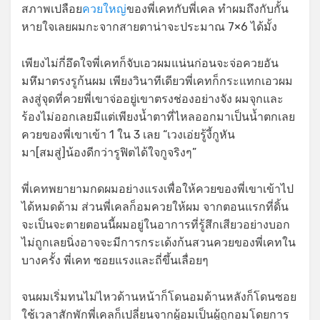
สภาพเปลือย
ควยใหญ่
ของพี่เคทกับพี่เคล ทำผมถึงกับกั้น
หายใจเลยผมกะจากสายตาน่าจะประมาณ 7×6 ได้มั้ง
เพียงไม่กี่อึดใจพี่เคทก็จับเอวผมแน่นก่อนจะจ่อควยอัน
มหึมาตรงรูก้นผม เพียงวินาทีเดียวพี่เคทก็กระแทกเอวผม
ลงสู่จุดที่ควยพี่เขาจ่ออยู่เขาตรงช่องอย่างจัง ผมจุกและ
ร้องไม่ออกเลยมีแต่เพียงน้ำตาที่ไหลออกมาเป็นน้ำตกเลย
ควยของพี่เขาเข้า 1 ใน 3 เลย “เวงเอ่ยรู้งี้กูหัน
มา[สมสู่]น้องดีกว่ารูฟิตได้ใจกูจริงๆ”
พี่เคทพยายามกดผมอย่างแรงเพื่อให้ควยของพี่เขาเข้าไป
ได้หมดด้าม ส่วนพี่เคลก็อมควยให้ผม จากตอนแรกที่ดิ้น
จะเป็นจะตายตอนนี้ผมอยู่ในอาการที่รู้สึกเสียวอย่างบอก
ไม่ถูกเลยนิ่งอาจจะมีการกระเด้งก้นสวนควยของพี่เคทใน
บางครั้ง พี่เคท ซอยแรงและถี่ขึ้นเลื่อยๆ
จนผมเริ่มทนไม่ไหวด้านหน้าก็โดนอมด้านหลังก็โดนซอย
ใช้เวลาสักพักพี่เคลก็เปลี่ยนจากผู้อมเป็นผู้ถูกอมโดยการ