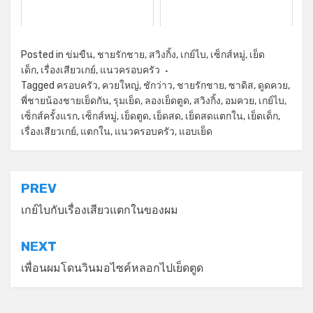
Posted in
ข่มขืน
,
ชายรักชาย
,
สวิงกิ้ง
,
เกย์ไบ
,
เซ็กส์หมู่
,
เย็ด
เด็ก
,
เรื่องเสียวเกย์
,
แนวครอบครัว
Tagged
ครอบครัว
,
ควยใหญ่
,
ชักว่าว
,
ชายรักชาย
,
ซาดิส
,
ดูดควย
,
พี่ชายน้องชายเย็ดกัน
,
รุมเย็ด
,
ลองเย็ดตูด
,
สวิงกิ้ง
,
อมควย
,
เกย์ไบ
,
เซ็กส์ครั้งแรก
,
เซ็กส์หมู่
,
เย็ดตูด
,
เย็ดสด
,
เย็ดสดแตกใน
,
เย็ดเด็ก
,
เรื่องเสียวเกย์
,
แตกใน
,
แนวครอบครัว
,
แอบเย็ด
แนะแนว
PREV
เรื่อง
เกย์ไบกับเรื่องเสียวแตกในของผม
NEXT
เพื่อนผมโดนวินมอไซค์หลอกไปเย็ดตูด