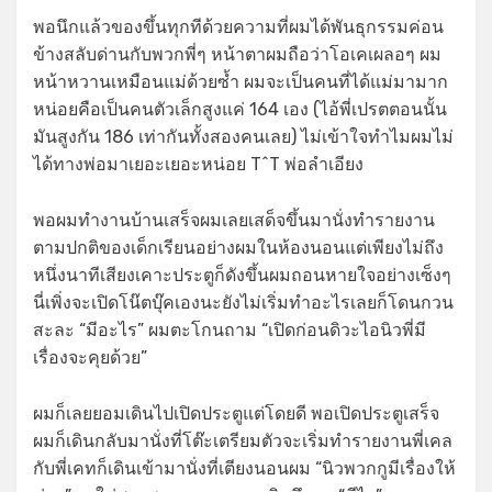
พอนึกแล้วของขึ้นทุกทีด้วยความที่ผมได้พันธุกรรมค่อน
ข้างสลับด่านกับพวกพี่ๆ หน้าตาผมถือว่าโอเคเผลอๆ ผม
หน้าหวานเหมือนแม่ด้วยซ้ำ ผมจะเป็นคนที่ได้แม่มามาก
หน่อยคือเป็นคนตัวเล็กสูงแค่ 164 เอง (ไอ้พี่เปรตตอนนั้น
มันสูงกัน 186 เท่ากันทั้งสองคนเลย) ไม่เข้าใจทำไมผมไม่
ได้ทางพ่อมาเยอะเยอะหน่อย T^T พ่อลำเอียง
พอผมทำงานบ้านเสร็จผมเลยเสด็จขึ้นมานั่งทำรายงาน
ตามปกติของเด็กเรียนอย่างผมในห้องนอนแต่เพียงไม่ถึง
หนึ่งนาทีเสียงเคาะประตูก็ดังขึ้นผมถอนหายใจอย่างเซ็งๆ
นี่เพิ่งจะเปิดโน๊ตบุ๊คเองนะยังไม่เริ่มทำอะไรเลยก็โดนกวน
สะละ “มีอะไร” ผมตะโกนถาม “เปิดก่อนดิวะไอนิวพี่มี
เรื่องจะคุยด้วย”
ผมก็เลยยอมเดินไปเปิดประตูแต่โดยดี พอเปิดประตูเสร็จ
ผมก็เดินกลับมานั่งที่โต๊ะเตรียมตัวจะเริ่มทำรายงานพี่เคล
กับพี่เคทก็เดินเข้ามานั่งที่เตียงนอนผม “นิวพวกกูมีเรื่องให้