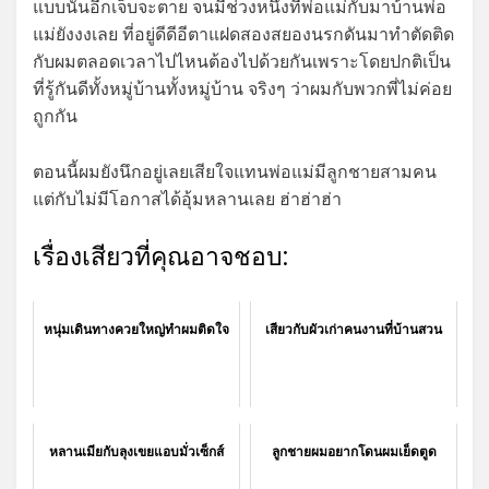
แบบนั้นอีกเจ็บจะตาย จนมีช่วงหนึ่งที่พ่อแม่กับมาบ้านพ่อ
แม่ยังงงเลย ที่อยู่ดีดีอีตาแฝดสองสยองนรกดันมาทำตัดติด
กับผมตลอดเวลาไปไหนต้องไปด้วยกันเพราะโดยปกติเป็น
ที่รู้กันดีทั้งหมู่บ้านทั้งหมู่บ้าน จริงๆ ว่าผมกับพวกพี่ไม่ค่อย
ถูกกัน
ตอนนี้ผมยังนึกอยู่เลยเสียใจแทนพ่อแม่มีลูกชายสามคน
แต่กับไม่มีโอกาสได้อุ้มหลานเลย ฮ่าฮ่าฮ่า
เรื่องเสียวที่คุณอาจชอบ:
หนุ่มเดินทางควยใหญ่ทำผมติดใจ
เสียวกับผัวเก่าคนงานที่บ้านสวน
หลานเมียกับลุงเขยแอบมั่วเซ็กส์
ลูกชายผมอยากโดนผมเย็ดตูด