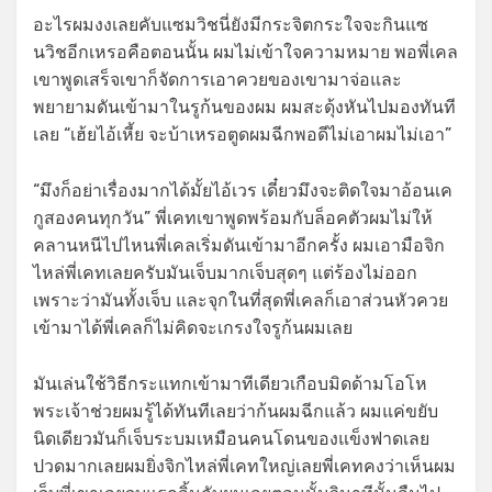
อะไรผมงงเลยคับแซมวิชนี่ยังมีกระจิตกระใจจะกินแซ
นวิชอีกเหรอคือตอนนั้น ผมไม่เข้าใจความหมาย พอพี่เคล
เขาพูดเสร็จเขาก็จัดการเอาควยของเขามาจ่อและ
พยายามดันเข้ามาในรูก้นของผม ผมสะดุ้งหันไปมองทันที
เลย “เฮ้ยไอ้เหี้ย จะบ้าเหรอตูดผมฉีกพอดีไม่เอาผมไม่เอา”
“มึงก็อย่าเรื่องมากได้มั้ยไอ้เวร เดี๋ยวมึงจะติดใจมาอ้อนเค
กูสองคนทุกวัน” พี่เคทเขาพูดพร้อมกับล็อคตัวผมไม่ให้
คลานหนีไปไหนพี่เคลเริ่มดันเข้ามาอีกครั้ง ผมเอามือจิก
ไหล่พี่เคทเลยครับมันเจ็บมากเจ็บสุดๆ แต่ร้องไม่ออก
เพราะว่ามันทั้งเจ็บ และจุกในที่สุดพี่เคลก็เอาส่วนหัวควย
เข้ามาได้พี่เคลก็ไม่คิดจะเกรงใจรูก้นผมเลย
มันเล่นใช้วิธีกระแทกเข้ามาทีเดียวเกือบมิดด้ามโอโห
พระเจ้าช่วยผมรู้ได้ทันทีเลยว่าก้นผมฉีกแล้ว ผมแค่ขยับ
นิดเดียวมันก็เจ็บระบมเหมือนคนโดนของแข็งฟาดเลย
ปวดมากเลยผมยิ่งจิกไหล่พี่เคทใหญ่เลยพี่เคทคงว่าเห็นผม