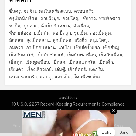
ขึ้นครู
ข่มขืน
คนในเครื่องแบบ
ครอบครัว
ครูเย็ดนักเรียน
ควยฝังมุก
ควยใหญ่
ชักว่าว
ชายรักชาย
ซาดิส
ดูดควย
น้าเย็ดกับหลาน
ผัวเพื่อน
พี่ชายน้องชายเย็ดกัน
พ่อเย็ดลูก
รุมเย็ด
ลองเย็ดตูด
ลักหลับ
ลุงเย็ดหลาน
ลูกเย็ดพ่อ
สวิงกิ้ง
หนุ่มใหญ่
อมควย
อาเย็ดกับหลาน
เกย์ไบ
เซ็กส์ครั้งแรก
เซ็กส์หมู่
เย็ดกับคนใช้
เย็ดกับชายแท้
เย็ดกับพ่อเพื่อน
เย็ดกับเพื่อน
เย็ดตูด
เย็ดตูดเพื่อน
เย็ดสด
เย็ดสดแตกใน
เย็ดเด็ก
เรียงคิว
เรื่องเสียวเกย์
เล่นชู้
เอ้าท์ดอร์
แตกใน
แนวครอบครัว
แอบดู
แอบเย็ด
โดนพี่เขยเย็ด
GayStory
18 U.S.C. 2257 Record-Keeping Requirements Compliance
Statement
Privacy Policy
Amphibious Theme by
TemplatePocket
⋅
Powered by
WordPress
Light
Dark