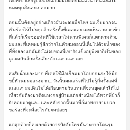
เจ็บพี่เขาเลยจูบแรกลิ้นกับผมเลยตอนนั้นวินาทีนั้นลืมไป
หมดทุกสิ่งเลยเบลอมาก
ตอนนั้นคิดอยู่อย่างเดียวมันจะจบเมื่อไหร่ ผมเจ็บมากจน
เริ่มร้องไห้ไม่หยุดอีกครั้งทั้งพี่เคลและ เคทเห็นว่าควยเข้า
ที่แล้วก็เริ่มซอยทันทีใช้เวลาไม่นานพี่เคลก็แตกตามด้วย
ผมและพี่เคทผมรู้สึกว่ากในตัวผมตอนนี้เต็มไปด้วยน้ำของ
พี่ทั้งสองแต่มันยังไม่จบของพี่เขายังแข็งอยู่พี่เขาก็เริ่มซอย
ตูดผมกันอีกครั้งเสียงดัง แฉะ แฉะ เลย
สงสัยน้ำเยอะมาก พี่เคลใช้มือเอื้อมมาโอบก่อนจะใช้มือ
ขยี้หัวนมผมแรงมาก… วันนั้นผมเสร็จพี่ไปไม่รู้กี่ครั้งแต่ที่
แน่แน่ๆ ผมเดินไม่ได้เกือบสามวันแทนที่จะหยุดแล้วได้ไป
เที่ยวกับต้องมาติดแหงกอยู่บ้านแต่อย่างน้อยไอ้พวกพี่บ้าก็
ยังคอยมาดูแล… และหลังจากนั้นมาพี่ก็มาพยายามบวก
ขอร้องที่จะมีอะไรกับผมบ่อยๆ
แต่สุดท้ายก็ลงเอยด้วยการบังคับใครมันจะยากโดนรุม