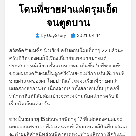
โดนพี่ชายฝาแฝดรุมเย็ด
จนตูดบาน
Posted
by
GayStory
2021-04-14
on
สวัสดีครับผมชื่อ นิวเยียร์ ครับตอนนี้ผมก็อายุ 22 แล้วนะ
ครับชีวิตของผมก็มีเรื่องเกี่ยวกับเพศมากมายแต่
ประสบการณ์เสียวครั้งแรกของผม เกิดขึ้นกับพี่ชายแท้ๆ
ของผมเองครับผมเป็นลูกครึ่งไทย-อเมริกา เช่นเดียวกับพี่
ชายฝาแฝดของผมโดยปกติแล้วผมจะเรียกพี่ชายผมว่า
แฝดสองสยองนรก เนื่องจากเขาทั้งสองคนเป็นบุคคลที่
หน้าตาดีแต่นิสัยค่อนข้างจะตรงข้ามกับหน้าตาครับ มี
เรื่องไม่เว้นแต่ละวัน
ช่วงนั้นผมอายุ 15 ส่วนพวกพี่อายุ 17 พี่แฝดสองคนผมจะ
แยกออกเพราะว่าพี่สองคนจะทำสีผมคนละสีกันพี่คาสเคล
จะทำผมสีดำสนิทส่วนพี่คาสเคทจะทำผมสีเทาๆ สีควันนะ