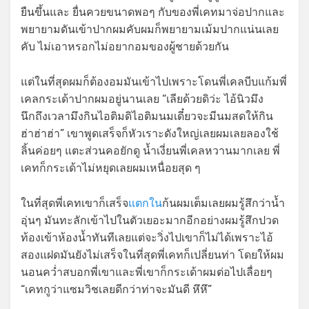
ยืนขึ้นและ ยื่นควยขนาดพอๆ กับของพี่เคทมาจ่อปากและ
พยายามดันเข้าปากผมคับผมก็พยายามเม้มปากแน่นเลย
คับ ไม่เอาหรอกไม่อยากอมของผู้ชายด้วยกัน
แต่ในที่สุดผมก็ต้องอมมันเข้าไปเพราะโดนพี่เคลบีบแก้มพี่
เคลกระเด้าปากผมอยู่นานเลย “เลียด้วยดิว่ะ ไอ้นิวมึง
นึกถึงเวลามึงกินไอติมดิไอติมนมเดี๋ยวจะมีนมสดให้กิน
ฮ่าฮ่าฮ่า” เขาพูดเสร็จก็หัวเราะดังใหญ่เลยผมเลยลองใช้
ลิ้นค่อยๆ แตะส่วนคอยักดู น้ำเงี่ยนพี่เคลหวานมากเลย พี่
เคทก็กระเด้าไม่หยุดเลยผมเหนื่อยสุด ๆ
ในที่สุดพี่เคทเขาก็เสร็จ
แตกใน
ก้นผมเต็มเลยผมรู้สึกว่าน้ำ
อุ่นๆ มันทะลักเข้าไปในตัวเยอะมากอีกอย่างผมรู้สึกปวด
ท้องเข้าห้องน้ำทันทีเลยแต่จะวิ่งไปเขาก็ไม่ได้เพราะไอ้
สองแฝดมันยังไม่เสร็จในที่สุดพี่เคทก็เปลี่ยนท่า โดยให้ผม
นอนคว่ำสบอกพี่เขาและพี่เขาก็กระเด้าผมต่อไปเลื่อยๆ
“เคทกูว่าแซมวิชเลยดีกว่าท่าจะมันดี หึหึ”