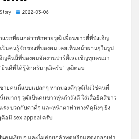
Posted
Story
2022-03-06
on
ำแรกที่ผมกล่าวทักทายวุฒิ เพื่อนขาวตี๋ที่บังเอิญ
ฒิเป็นคนรู้จักของพี่ของผม เคยเห็นหน้าผ่านๆในรูป
อิญคืนนี้พี่ของผมจัดงานปาร์ตี้เลยเชิญทุกคนมา
ินดีที่ได้รู้จักครับ วุฒิครับ” วุฒิตอบ
ผู้ชายคนนี้แบบแปลกๆ หากมองดีๆวุฒิไม่ใช่คนที่
้นมากๆ วุฒิเป็นคนขาวหุ่นกำลังดี ใส่เสื้อยืดสีขาว
แรง บวกกับตาตี๋ๆ และหน้าตาท่าทางที่ดูนิ่งๆ ยิ่ง
ๆคือมี sex appeal ครับ
ีเป็นคนเงียบๆ และไม่ค่อยกล้าพูดหรือแสดงออกเท่า