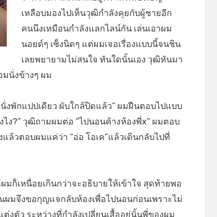
เหลือบมองไปเห็นวุฒิกำลังคุยกับผู้ชายอีก
คนนึงเหมือนกำลังแลกไลน์กัน เล่นเอาผม
นอยด์ๆ เซ็งนิดๆ แต่ผมเจอเรื่องแบบนี้จนชิน
เลยพยายามไม่สนใจ ทันใดนั้นเอง วุฒิหันมา
มนั่งข้างๆ ผม
ๆ นั่งพักแปปเดียว ผับใกล้ปิดแล้ว” ผมฝืนตอบไปแบบ
บยังไง?” วุฒิถามผมต่อ “ไปนอนค้างห้องพี่x” ผมตอบ
ึงแล้วตอบผมแค่ว่า “อ่อ โอเค”แล้วเดินกลับไปที่
่ผมก็เหนื่อยเกินกว่าจะอธิบายให้เข้าใจ สุดท้ายพอ
มก่อนผมจึงขอกุญแจกลับห้องเพื่อไปนอนก่อนเพราะไม่
งตัว ระหว่างที่กำลังเปลี่ยนเสื้ออยู่นั้นพี่ของผม