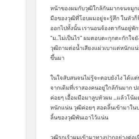
หน้าของผมกับวุฒิใกล้กันมากจนจมูก
มือของวุฒิที่โอบผมอยู่จะรู้สึก ในหัว
ออกไปทั้งนั้น เรานอนจ้องตากันอยู่พัก
“ม..ไม่เป็นไร” ผมตอบตะกุกตะกักใจยังส
วุฒิถามต่อน้ำเสียงแผ่วเบาแต่หนักแน
ขึ้นมา
ในใจสับสนจนไม่รู้จะตอบยังไง ได้แต
จากเดิมที่เราสองคนอยู่ใกล้กันมาก ป
ค่อยๆ เอื้อมมือมาลูบหัวผม …แล้วโน้ม
หนักแน่น วุฒิค่อยๆ สอดลิ้นเข้ามาใ
ลิ้นของวุฒิพันเอาไว้แน่น
วุฒิรุกเร้าผมเข้ามาทางปากอย่างต่อเน