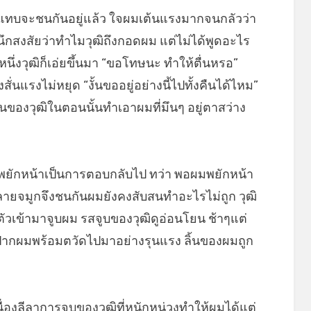
แทบจะชนกันอยู่แล้ว ใจผมเต้นแรงมากจนกลัวว่า
ก็นึกสงสัยว่าทำไมวุฒิถึงกอดผม แต่ไม่ได้พูดอะไร
หนึ่งวุฒิก็เอ่ยขึ้นมา “ขอโทษนะ ทำให้ตื่นหรอ”
ั่นแรงไม่หยุด “งั้นขออยู่อย่างนี้ไปทั้งคืนได้ไหม”
่นของวุฒิในตอนนั้นทำเอาผมที่มึนๆ อยู่ตาสว่าง
่พยักหน้าเป็นการตอบกลับไป ทว่า พอผมพยักหน้า
ลายจมูกจึงชนกันผมยังคงสับสนทำอะไรไม่ถูก วุฒิ
ตัวเข้ามาจูบผม รสจูบของวุฒิดูอ่อนโยน ช้าๆแต่
นปากผมพร้อมตวัดไปมาอย่างรุนแรง ลิ้นของผมถูก
ื่องลีลาการจูบของวุฒิที่หนักหน่วงทำให้ผมได้แต่