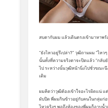
สบตากับผม แล้วเดินตรงเข้ามาหาพร้อ
“ยังไหวอยู่รึเปล่า?” วุฒิถามผม “ไหว
นั้นทั้งที่ความจริงตาจะปิดแล้ว “กลั
ไป ระหว่างนั้นวุฒิหน้านิ่งไปชั่วขณะน
เดิม
ผมคิดว่าวุฒิต้องเข้าใจอะไรผิดแน่ แต
ผับปิด พี่ผมกินข้าวอยู่กับคนในกลุ่
ไหวจริงๆ พอถึงห้องของพี่ผมก็อาบน้ำแต่