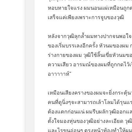
หอบหายใจแรง ผมนอนแผ่เหมือนถูกตร
เสร็จแค่เพียงเพราะการจูบของวุฒิ
หลังจากวุฒิลุกล้ำผมทางปากจนพอใจแล้
ของเริ่มบรรเลงอีกครั้ง หัวนมของผม 
ร่างกายของผม วุฒิใช้ลิ้นเขี่ยหัวนม
ความเสียว อารมณ์ของผมที่ถูกกดไว้เร
อาาาาาห์”
เหมือนเสียงครางของผมจะยิ่งกระตุ้นวุ
คนที่ดูนิ่งๆจะสามารถเล้าโลมได้รุน
ต้องแตกก่อนแน่ ผมรีบผลักวุฒิออกแล
ตั้งใจมองหุ่นของวุฒิอย่างละเอียด ว
และไรขนอ่อนๆ ตรงหน้าท้องทำให้ผมอา