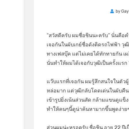
by
Gay
“สวัสดีครับ ผมชื่อชินนะครับ” นั่นคือค
เจอกันในผับเกย์ชื่อดังติดรถไฟฟ้า วุ
ทางเฟสบุ๊ค แต่ไม่เคยได้ทักทายกัน เผ
นั่นทำให้ผมได้เจอกับวุฒิเป็นครั้งแรก “ย
แว๊บแรกที่เจอกัน ผมรู้สึกสนใจในตัว
หล่อมาก แต่วุฒิกลับโดดเด่นในผับคืนนั
เข้ารูปยิ่งเน้นส่วนสัด กล้ามแขนดูแข็ง
ทำให้คนๆนี้ดูน่าค้นหามากขึ้นพูดง่าย
ส่วนผมน่ะหรอครับ ชื่อชิน อายุ 22 ป