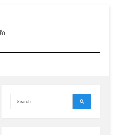
รัก
Search
for:
Search