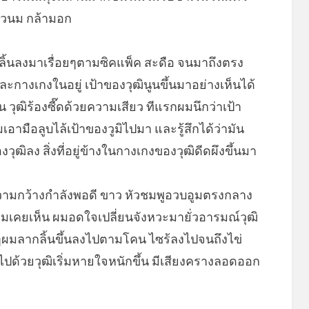
หัวนม กล้ามอก
ลิ้นลงมาเรื่อยๆตามซิคแพ็ค สะดือ จนมาถึงตรง
ละกางเกงในอยู่ เป้าของวุฒินูนขึ้นมาอย่างเห็นได้
น วุฒิร้องซี๊ดด้วยความเสียว ทีแรกผมนึกว่าเป้า
มเอามือลูบไล้เป้าของวูมิไปมา และรู้สึกได้ว่ามัน
ิลง สิ่งที่อยู่ข้างในกางเกงของวุฒิดีดผึงขึ้นมา
ความกว้างกำลังพอดี ขาว หัวชมพูอวบอูมตรงกลาง
ี่ผมเคยเห็น ผมอดใจเปลี่ยนจังหวะมายั่วอารมณ์วุฒิ
ๆผมลากลิ้นขึ้นลงไปตามโคน ไซร้ลงไปจนถึงไข่
ิไปด้วยวุฒิเริ่มหายใจหนักขึ้น มีเสียงครางลอดออก