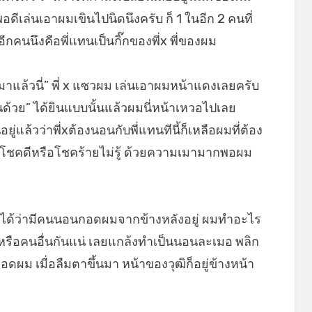
ดีเล่นเอาผมเขินไปนิดนึงครับ ก็ 1 ในอีก 2 คนที่
นอีกคนนึงคือพี่แทนเป็นกิ๊กของพี่x พี่ของผม
มาแล้วนี่” พี่ x แซวผม เล่นเอาผมหน้าแดงเลยครับ
ด้วย” ได้ยินแบบนั้นแล้วผมนี่หน้าเหวอไปเลย
ู่แล้วว่าพี่xต้องนอนกับพี่แทนทีนี้ก็เหลือผมที่ต้อง
ะว่าโชคดีหรือโชคร้ายไม่รู้ ด้วยความเมามากพอผม
มผัสได้ว่ามีคนนอนกอดผมจากข้างหลังอยู่ ผมทำอะไร
ฒิหรือคนอื่นกันแน่ เลยแกล้งทำเป็นนอนละเมอ พลิก
กอดผม เมื่อลืมตาขึ้นมา หน้าของวุฒิก็อยู่ข้างหน้า