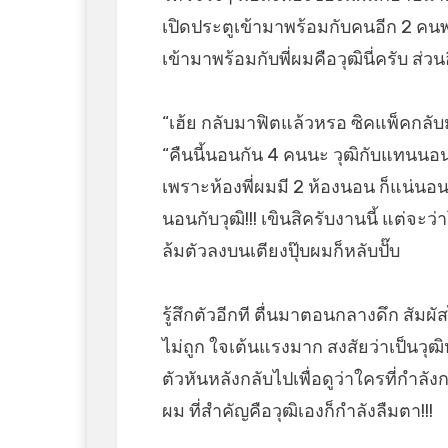
เปิดประตูเข้ามาพร้อมกับคนอีก 2 คนพอ
เข้ามาพร้อมกับพี่ผมคือวุฒินี่ครับ ส่ว
“เฮ้ย กลับมาฟิตแล้วหรอ ซิคแพ็คกลับ
“คืนนี้นอนกัน 4 คนนะ วุฒิกับแทนนอน
เพราะห้องพี่ผมมี 2 ห้องนอน ก็แน่นอนอย
นอนกับวุฒิ!!! เขินสิครับงานนี้ แต่จ
ล้มตัวลงบนเตียงปุ๊บผมก็หลับปั๊บ
รู้สึกตัวอีกที ตื่นมาตอนกลางดึก สั
ไม่ถูก ใจเต้นแรงมาก สงสัยว่าเป็นวุ
ตัวหันหลังกลับไปเพื่อดูว่าใครที่กำลัง
ผม ที่สำคัญคือวุฒิเองก็กำลังลืมตา!!!