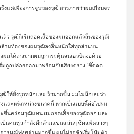
ึงแค่เพียงการจูบของวุฒิ สารภาพว่าผมเกือบจะ
ว วุฒิก็เริ่มถอดเสื้อของผมออกแล้วลิ้นของวุฒิ
กล้ามท้องของผมวุฒิลงลิ้นหนักใส่ทุกส่วนบน
ของผมได้เก่งมากผมถูกกระตุ้นจนเอวบิดงอด้วย
ิ่มถูกปล่อยออกมาพร้อมกับเสียงคราง “ซี๊ดดด
ฒิให้ยิ่งรุกหนักและเร็วมากขึ้น ผมไม่นึกเลยว่า
แรงและหนักหน่วงขนาดนี้ หากเป็นแบบนี้ต่อไปผม
ะขึ้นคร่อมวุฒิแทน ผมถอดเสื้อของวุฒิออก และ
ุฒิเป็นคนหุ่นกำลังดีกล้ามแขนแน่นๆ ซิคแพ็คลางๆ
รมณ์พุ่งพล่านมากขึ้น ผมไม่รอช้าเริ่มโน้มตัว