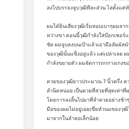
ลงไปบรรจงจูบวุฒิทีละส่วน ไล่ตั้งแต่
ผมได้ยินเสียงวุฒิเริ่มหอบเบาๆผมลาก
หว่างขา ตอนนี้วุฒิกำลังใส่บ๊อกเซอร์แ
ชัด ผมจูบลงบนเป้าแล้วเอามือสัมผัสมั
ของวุฒินั้นแข็งอยู่แล้ว แต่เปล่าเลย ผ
กำลังขยายตัว ผมจัดการถกกางเกงของวุฒ
ควยของวุฒิยาวประมาณ 7 นิ้วครึ่ง 
ลำนิดหน่อย เป็นควยที่สวยที่สุดเท่าท
โดยการลงลิ้นไปมาที่ลำควยอย่างช้า
มือของผมไม่อยู่เฉยเขี่ยหัวนมของวุฒ
มาจากในลำคอเล็กน้อย