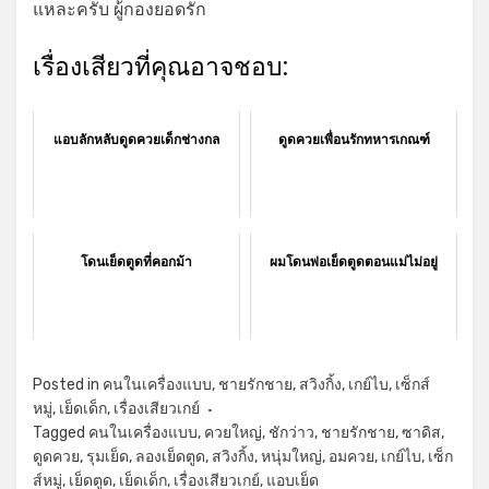
แหละครับ ผู้กองยอดรัก
เรื่องเสียวที่คุณอาจชอบ:
แอบลักหลับดูดควยเด็กช่างกล
ดูดควยเพื่อนรักทหารเกณฑ์
โดนเย็ดตูดที่คอกม้า
ผมโดนพ่อเย็ดตูดตอนแม่ไม่อยู่
Posted in
คนในเครื่องแบบ
,
ชายรักชาย
,
สวิงกิ้ง
,
เกย์ไบ
,
เซ็กส์
หมู่
,
เย็ดเด็ก
,
เรื่องเสียวเกย์
Tagged
คนในเครื่องแบบ
,
ควยใหญ่
,
ชักว่าว
,
ชายรักชาย
,
ซาดิส
,
ดูดควย
,
รุมเย็ด
,
ลองเย็ดตูด
,
สวิงกิ้ง
,
หนุ่มใหญ่
,
อมควย
,
เกย์ไบ
,
เซ็ก
ส์หมู่
,
เย็ดตูด
,
เย็ดเด็ก
,
เรื่องเสียวเกย์
,
แอบเย็ด