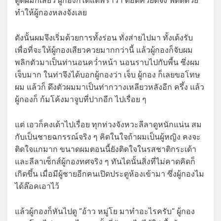
ตูดผมก็เสียว ผู้กองก็ได้แต่พร่ำว่า ตอดควยดีจัง ฟิตดีด้วย
ทำให้ผู้กองหลงจังเลย
ดังนั้นผมจึงเริ่มด้วยการทั้งร่อน ทั่งส่ายไปมา ทั้งเด้งรับ
เพื่อที่จะให้ผู้กองเสียวควยมากกว่านี้ แล้วผู้กองก็จับผม
พลิกตัวมาเป็นท่านอนคว่ำหน้า นอนราบไปกับพี้น ซึ่งผม
เจ็บมาก ในท่าจึงได้บอกผู้กองว่า เจ็บ ผู้กอง ก็เลยขอโทษ
ผม แล้วก็ ดึงตัวผมมาเป็นท่ากวางเหลียวหลังอีก ครึ้ง แล้ว
ผู้กองก็ ก้มโค้งมาจูบที่ปากอีก ไปเรื่อย ๆ
แต่ เอวก็คงเด้าไปเรื่อย ทุกท่วงจังหวะลีลาดูหนักแน่น สม
กับเป็นชายฉกรรณ์จริง ๆ คิดในใจถ้าผมเป็นผู้หญิง คงจะ
ติดใจแกมาก ขนาดผมตอนนี้ยังติดใจในรสชาติกระเด้า
และลีลาเซ็กส์ผู้กองทศจริง ๆ ทันไดนั้นสิ่งที่ไม่คาดคิดก็
เกิดขึ้น เมื่อมีผู้ชายอีกคนเปิดประตูห้องเข้ามา ซึ่งผู้กองไม
ได้ล๊อคเอาไว้
แล้วผู้กองก็หันไปดู “อ้าว หมู่โย มาทำอะไรครับ“ ผู้กอง