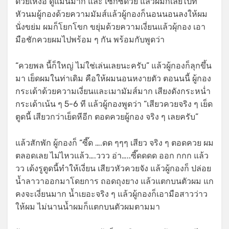
ด้วยเหงื่อ ดูแมนมาก และ เซ็กซี่ด้วย แล้วผมก็เลียไปที่
หัวนมผู้กองด้วยความมัมส์แล้วผู้กองก็นอนนอนลงให้ผม
นั่งขย่ม ผมก็โยกโขก ขยุ่มด้วยความเงี่ยนแล้วผุ้กอง เอา
มือชักควยผมไปพร้อม ๆ กัน พร้อมกับพูดว่า
“ควยพล นี้ก็ใหญ่ ไม่ใช่เล่นเลยนะครับ” แล้วผู้กองก็ลุกขึ้น
มา เย็ดผมในท่าเดิม คือให้ผมนอนหงายตัว ตอนนนี้ ผู้กอง
กระเด้าด้วยความเงี่ยนและเมามัมส์มาก เสียงดังกระหน่ำ
กระเด้าเน้น ๆ 5-6 ที แล้วผู้กองพูดว่า “เสียวควยจริง ๆ เย็ด
ตูดนี้ เสียวกว่าเย็ดหีอีก ตอดควยผู้กอง จริง ๆ เลยครับ”
แล้วสักพัก ผู้กองก็ “ซี๊ด ….ดด ๆๆๆ เสียว จริง ๆ ตอดควย ผม
ตลอดเลย ไม่ไหวแล้ว….ววว อ่า…..ซี๊ดดดด ออก กกก แล้ว
วว เด้งรูตูดนี้ทำให้เงี่ยน เสียวหัวควยจัง แล้วผู้กองก็ ปล่อย
น้ำลาวาออกมาโดยการ ถอดถุงยาง แล้วแตกบนตัวผม แก
คงจะเงี่ยนมาก น้ำเยอะจริง ๆ แล้วผู้กองก็เอามือสาวว่าว
ให้ผม ไม่นานน้ำผมก็แตกบนตัวผมตามมา