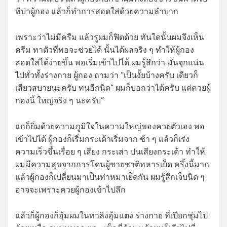
ทีบ่าผู้กอง แล้วก็ทำการสอดใส่ด้วยความลำบาก
เพราะว่าไม่มีครืม แล้วรูผมก็ฟิตด้วย ทันใดนั้นผมจึงเห็น
ครีม ทาตัวที่พอจะช่วยได้ นั้นได้ผลจริง ๆ ทำให้ผู้กอง
สอดใส่ได้ง่ายขึ้น พอเริ่มเข้าไปได้ ผมรู้สึกว่า มันจุกแน่น
ไปทั่วทั้งร่างกาย ผู้กอง ถามว่า “เป็นงั้ยบ้างครับ เดียวก็
เสียวสบายนะครับ ทนอีกนิด” ผมก็บอกว่าได้ครับ แต่ควยผู้
กองนี้ ใหญ่จริง ๆ นะครับ”
แกก็ยิ่มด้วยความภูมิใจในความใหญ่ของควยตัวเอง พอ
เข้าไปได้ ผู้กองก็เริ่มกระเด้าเริ่มจาก ช้า ๆ แล้วก็เร่ง
ความเร็วขึ้นเรื่อย ๆ เสียง กระเส่า ปนเสียงกระเด้า ทำให้
ผมมีความสุขจากการโดนผู้ชายชาติทหารเย็ด ครึ้งนี้มาก
แล้วผู้กองก็เปลี่ยนมาเป็นท่าหมาเย็ดกัน ผมรู้สึกเจ็บนิด ๆ
อาจจะเพราะควยผู้กองเข้าไปลึก
แล้วก็ผู้กองก็อุ้มผมในท่าลิงอุ้มแตง ร่างกาย ที่เปียกชุ่มไป