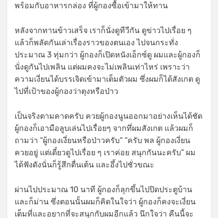
พร้อมกับอาหารกล่อง ที่ผู้กองซื้อเข้ามาให้ทาน
หลังจากทานข้าวเสร็จ เราก็นั่งดูทีวีกัน ดูข่าวไปเรื่อย ๆ
แล้วก็พลัดกันเล่าเรื่องราวของตนเอง ไปจนกระทั่ง
ประมาณ 3 ทุ่มกว่า ผู้กองก็เปิดหนังเอ็กซ์ดู ผมและผู้กองก็
นั่งดูกันไปเพลิน แต่ผมคงจะไม่เพลินเท่าไหร่ เพราะว่า
ความเงี่ยนได้บรรเจิดเข้ามาเต็มตัวผม ซึ่งผมก็ได้สังเกต ดู
ไปที่เป้าของผู้กองว่าตุงหรือป่าว
เป็นจริงตามคาดครับ ควยผู้กองนูนออกมาอย่างเห็นได้ชัด
ผู้กองก็เอามือลูบเล่นไปเรื่อยๆ จากทึ่ผมสังเกต แล้วผมก็
ถามว่า “ผู้กองเงี่ยนหรือป่าวครับ“ “ครับ พล ผู้กองเงี่ยน
ควยอยู่ แต่เดี๋ยวดูไปเรื่อย ๆ เราค่อย สนุกกันนะครับ” ผม
ได้ฟังดังนั่นก็รู้สึกตื่นเต้น และอึ้งไปชั่วขณะ
ผ่านไปประมาณ 10 นาที ผู้กองก็ลุกขึ้นไปปิดประตูบ้าน
และก็ม่าน ซึ่งตอนนั้นผมก็คิดในใจว่า ผู้กองก็คงจะเงี่ยน
เต็มที่และอยากที่จะสนุกกับผมอีกแล้ว นึกใจว่า คืนนี้จะ