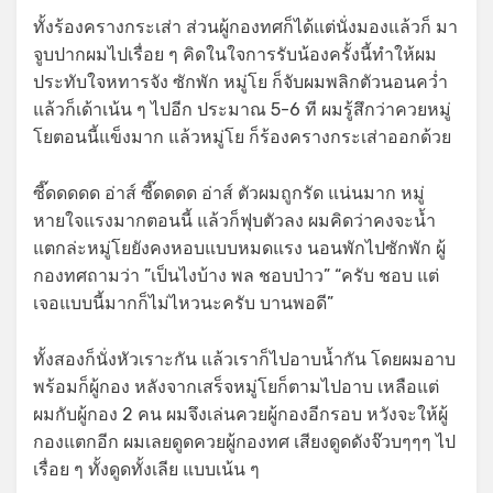
ทั้งร้องครางกระเส่า ส่วนผู้กองทศก็ได้แต่นั่งมองแล้วก็ มา
จูบปากผมไปเรื่อย ๆ คิดในใจการรับน้องครั้งนี้ทำให้ผม
ประทับใจหทารจัง ซักพัก หมู่โย ก็จับผมพลิกตัวนอนคว่ำ
แล้วก็เด้าเน้น ๆ ไปอีก ประมาณ 5-6 ที ผมรู้สึกว่าควยหมู่
โยตอนนี้แข็งมาก แล้วหมู่โย ก็ร้องครางกระเส่าออกด้วย
ซี๊ดดดดด อ่าส์ ซี๊ดดดด อ่าส์ ตัวผมถูกรัด แน่นมาก หมู่
หายใจแรงมากตอนนี้ แล้วก็ฟุบตัวลง ผมคิดว่าคงจะน้ำ
แตกล่ะหมู่โยยังคงหอบแบบหมดแรง นอนพักไปซักพัก ผู้
กองทศถามว่า ”เป็นไงบ้าง พล ชอบป่าว” “ครับ ชอบ แต่
เจอแบบนี้มากก็ไม่ไหวนะครับ บานพอดี”
ทั้งสองก็นั่งหัวเราะกัน แล้วเราก็ไปอาบน้ำกัน โดยผมอาบ
พร้อมก็ผู้กอง หลังจากเสร็จหมู่โยก็ตามไปอาบ เหลือแต่
ผมกับผู้กอง 2 คน ผมจึงเล่นควยผู้กองอีกรอบ หวังจะให้ผู้
กองแตกอีก ผมเลยดูดควยผู้กองทศ เสียงดูดดังจ๊วบๆๆๆ ไป
เรื่อย ๆ ทั้งดูดทั้งเลีย แบบเน้น ๆ