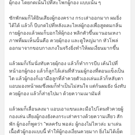
ผุ้กอง โดยกดเน้นไปที่สะโพกผู้กอง แบบเน้น ๆ
ซักพักผมก็ได้ยินเสียงผู้กองคราง กระเส่าออกมาก ผมยิ่ง
ได้ได้ แล้วก็ บีบกดไปที่หลังและไหล่ผู้กองเพื่อสูดดมกลิ่น
กายผู้กองแล้วผมก็บอกให้ผุ้กอง พลิกตัวขึ้นมานอนเหงา
ภาพที่ผมเห็นนั้นคือ ควยผุ้กอง และดูใหญ่มาก หัวโพล่
ออกมาจากขอบกางเกงในจริงยิ่งทำให้ผมเงี่ยนมากขึ้น
แล้วผมก็เริ่มนั่งทับควยผุ้กอง แล้วก็ทำการบีบ เค้นไปที่
หน้าอกผู้กอง แล้วก็ลูกไล้เล่นที่หัวนมผู้กองที่ตอนแข็งเป็น
ไต แล้วผู้กองก็เอามือลูกที่ลำควยตัวเองเล่นแล้วก็หลับตา
แอบมองหน้าผมซึ่งผมก็ทำเป็นไม่สนใจ แต่ก้นผมยัง นั่งทับ
ควยผู้กอง แล้วก็ส่ายไปมา ด้วยความเมามัมส์
แล้วผมก็เลื่อนลงมา แอบเอาแขนและมือไปโดนหัวควยผู้
กองเล่น เสียงผู้กองยังคงกระเส่าครางด้วยความเสียว สัก
พัก ผู้กองก็พูดว่า “พลครับ พอล่ะ ผู้กองไม่ไหวล่ะ มาเล่น
เนื้อตัวผู้กองแบบนี้ ทำให้ผู้กองเงี่ยนควยมาก ยิ่งไม่ได้เย็ด