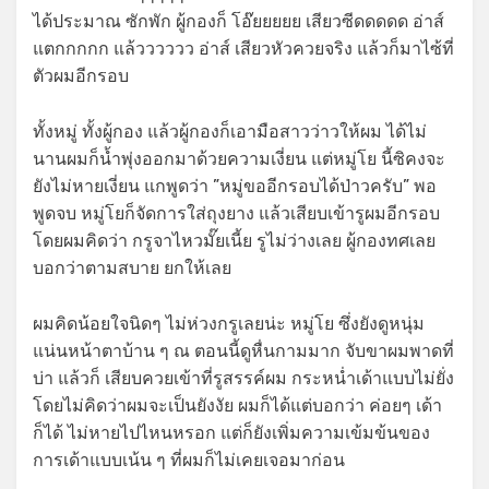
ได้ประมาณ ซักพัก ผู้กองก็ โอ๊ยยยยย เสียวซีดดดดด อ่าส์
แตกกกกก แล้วววววว อ่าส์ เสียวหัวควยจริง แล้วก็มาไซ้ที่
ตัวผมอีกรอบ
ทั้งหมู่ ทั้งผู้กอง แล้วผู้กองก็เอามือสาวว่าวให้ผม ได้ไม่
นานผมก็น้ำพุ่งออกมาด้วยความเงี่ยน แต่หมู่โย นี้ซิคงจะ
ยังไม่หายเงี่ยน แกพูดว่า ”หมู่ขออีกรอบได้ป่าวครับ” พอ
พูดจบ หมู่โยก็จัดการใส่ถุงยาง แล้วเสียบเข้ารูผมอีกรอบ
โดยผมคิดว่า กรูจาไหวมั๊ยเนี้ย รูไม่ว่างเลย ผู้กองทศเลย
บอกว่าตามสบาย ยกให้เลย
ผมคิดน้อยใจนิดๆ ไม่ห่วงกรูเลยน่ะ หมู่โย ซึ่งยังดูหนุ่ม
แน่นหน้าตาบ้าน ๆ ณ ตอนนี้ดูหื่นกามมาก จับขาผมพาดที่
บ่า แล้วก็ เสียบควยเข้าที่รูสรรค์ผม กระหน่ำเด้าแบบไม่ยั่ง
โดยไม่คิดว่าผมจะเป็นยังงัย ผมก็ได้แต่บอกว่า ค่อยๆ เด้า
ก็ได้ ไม่หายไปไหนหรอก แต่ก็ยังเพิ่มความเข้มข้นของ
การเด้าแบบเน้น ๆ ที่ผมก็ไม่เคยเจอมาก่อน