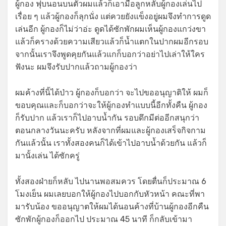
ผู้กอง ฟุบนอนบนตัวผมแล้วก็เอามือลูกหลับผู้กองเล่นไป
เรื่อย ๆ แล้วผู้กองก็ลุกนั่ง แต่ควยยังแข็งอยู่ผมจึงทำการดูด
เล่นอีก ผู้กองก็ไม่ว่าอ่ะ ดูดได้ซักพักผมเห็นผู้กองแกว่งขา
แล้วก็ครางด้วยความเสียวแล้วก็น้ำแตกในปากผมอีกรอบ
จากนั้นเราจึงพูดคุยกันแล้วแกก็บอกว่าอย่าไปเล่าให้ใคร
ฟังนะ ผมจึงรับปากแล้วถามผู้กองว่า
ผมค้างที่นิ้ได้ป่าว ผู้กองก็บอกว่า จะไปขออนุญาติให้ ผมก็
ขอบคุณและก็บอกว่าจะให้ผู้กองทำแบบนี้อีกทั้งคืน ผู้กอง
ก็รับปาก แล้วเราก็ไปอาบน้ำกัน รอบดึกมีต่ออีกสนุกว่า
ตอนกลางวันนะครับ หลังจากที่ผมและผู้กองเสร็จกิจกาม
กันแล้วนั้น เราทั้งสองคนก็ได้เข้าไปอาบน้ำด้วยกัน แล้วก็
มานั้งเล่น ได้ซักครู่
ทั้งสองฝ่ายก็หลับ ไปนานพอสมควร โดยตื่นก็ประมาณ 6
โมงเย็น ผมเลยบอกให้ผู้กองไปบอกกับหัวหน้า คณะที่พา
มารับน้อง ขออนุญาตให้ผมได้นอนค้างที่บ้านผู้กองอีกคืน
ซักพักผู้กองก็ออกไป ประมาณ 45 นาที ก็กลับเข้ามา