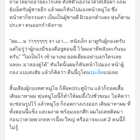
ถามโดยไม่อายอะไรเลย ทั้งที่ตัวเองไม่ได้ใส่เสื้อผ้า แถม
ยังเย็ดกับผู้ชายอีก แล้วผมก็หันไปมองหน้าหมู่โย ซึ่ง
หน้าตาก็ธรรมดา เป็นเป็นผู้ชายดี ผิวออกดำแดง หุ่นก็ตาม
ประสา คนออกกำลังกาย
“ผม…..ม ว่าๆๆๆๆๆ จา เอา….. หนังเอ็ก มาดูกับผู้กองครับ
แต่ไม่รู่ว่าผู้กองมีของดีอยู่ตอนนี้ ไว้ผมมาทีหลังละกันนะ
ครับ” “ไม่เป็นไร เข้ามาเลย ยอดเยี่ยมอย่าบอกใครเลย
แหละ มาลองดูได้” ทันใดนั้นผมก็หันหน้าไปมอง หน้าผู้
กอง แบบสงสัย แล้วก็คิดว่า คืนนี้กูโดน
รุมเย็ด
แน่เลย
สิ้นเสียงผู้กองทศ หมู่โย ก็ล๊อคประตูบ้าน แล้วก็ถอดเสื้อ
เดินมาหาผม หุ่นหมู่โยนี้ก็ทำให้ผมอึ้งไปชั่วขณะ ไม่คิดว่า
จะซ่อนรูปไว้ แล้วหมู่โย ก็ถอดกางเกงออก เดินมาหาผม ที่
ทั้งตอนนี้แข็ง และผงาด พร้อมออกศึก ผมไม่เคยคิดมา
ก่อนว่าควยพวกทหารนี้จะใหญ่ หรืออาจจะแค่ 2 คนนี้ก็
ไม่รู้