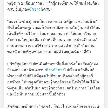
หญิงมา 2 เดือนกว่าล่ะ” “ถ้าผู้กองเงี่ยนจะให้ผมทำงัยดีล่ะ
ครับ งั้นผู้กอง
ชักว่าว
ซิครับ”
”ผมจะได้ช่วยผู้กองเป็นการตอบแทนที่ผู้กองช่วยผมด้วย”
ทันไดนั้นพอพูดจบผมก็จัดการ ดึงกางเกงในผู้กองทำให้ผม
เห็นสิ่งที่ซ่อนไว้ภายในผงาดออกมา ทำให้ผมตกใจมาก
กับความใหญ่มะหึมา กับหัวที่บาน จากการผ่านศึกเกมส์
กามมาพอควร ผมใช้ปากครอบแล้วทำการเลียในส่วน
ของหัวควยที่ชุ่มช่ำอย่างเมามัมส์โดยดูดเน้น ๆ ที่หัว
แล้วก็ดูดลึกลงไปจนมืดลำควยที่แข็งแกร่งนั้น เสียงผู้กอง
ยังคงกระเส่าด้วยความ
เสียวหัวควย
ไปเรื่อย แล้วก็ผมก็
ทำการเลียไปที่ไข่ที่อุดมไปด้วยขนที่ดกดำแล้วผู้กองก็
กดหัวผมให้มาดูดทึ่หัวควยผู้กองอีกรอบ ยิ่งทำให้ผมได้ใจ
ทั้งดูด เลีย ตวัดไปมา ควยผู้กองก็กระดกในปากผมไปเรื่อย
และยิ่งเพิ่มความแข็งมากขึ้นอีกด้วย
สักพักผู้กองก็พูดว่า “พลครับ ผู้กองไม่ไหวแล้วจริง ๆ เงี่ยน