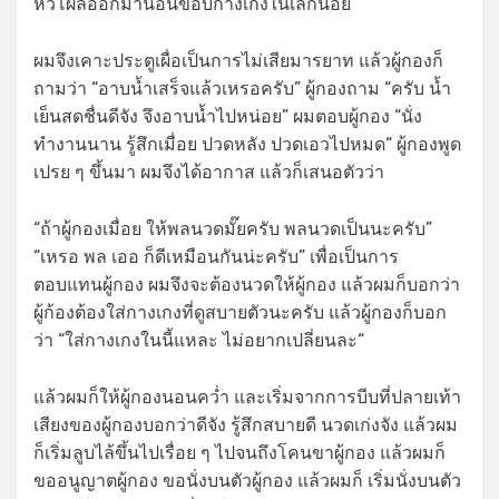
หัวโผล่ออกมานอนขอบกางเกงในเล็กน้อย
ผมจึงเคาะประตูเผื่อเป็นการไม่เสียมารยาท แล้วผู้กองก็
ถามว่า “อาบน้ำเสร็จแล้วเหรอครับ” ผู้กองถาม “ครับ น้ำ
เย็นสดชื่นดีจัง จึงอาบน้ำไปหน่อย” ผมตอบผู้กอง “นั่ง
ทำงานนาน รู้สึกเมื่อย ปวดหลัง ปวดเอวไปหมด“ ผู้กองพูด
เปรย ๆ ขึ้นมา ผมจึงได้อากาส แล้วก็เสนอตัวว่า
“ถ้าผู้กองเมื่อย ให้พลนวดมั๊ยครับ พลนวดเป็นนะครับ”
“เหรอ พล เออ ก็ดีเหมือนกันน่ะครับ” เพื่อเป็นการ
ตอบแทนผู้กอง ผมจึงจะต้องนวดให้ผู้กอง แล้วผมก็บอกว่า
ผู้ก้องต้องใส่กางเกงที่ดูสบายตัวนะครับ แล้วผู้กองก็บอก
ว่า “ใส่กางเกงในนี้แหละ ไม่อยากเปลี่ยนละ“
แล้วผมก็ให้ผู้กองนอนคว่ำ และเริ่มจากการบีบที่ปลายเท้า
เสียงของผู้กองบอกว่าดีจัง รู้สึกสบายดี นวดเก่งจัง แล้วผม
ก็เริ่มลูบไล้ขึ้นไปเรื่อย ๆ ไปจนถึงโคนขาผู้กอง แล้วผมก็
ขออนูญาตผู้กอง ขอนั่งบนตัวผู้กอง แล้วผมก็ เริ่มนั่งบนตัว