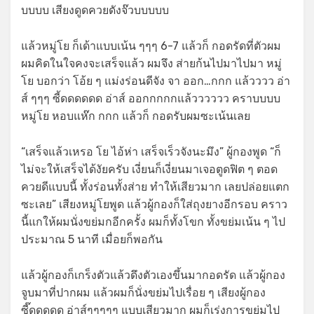
บบบบ เสียงดูดควยดังจ๊วบบบบบ
แล้วหมู่โย ก็เด้าแบบเน้น ๆๆๆ 6-7 แล้วก็ กอดรัดที่ตัวผม
ผมคิดในใจคงจะเสร็จแล้ว ผมจึง ส่ายก้นไปมาไปมา หมู่
โย บอกว่า โอ้ย ๆ แม่งร่อนดีจัง จา ออก…กกก แล้วววว อ่า
ส์ ๆๆๆ ซี้ดดดดดด อ่าส์ ออกกกกกแล้วววววว คราบบบบ
หมู่โย หอบแห๊ก กกก แล้วก็ กอดรับผมซะเน้นเลย
“เสร็จแล้วเหรอ โย ไอ้ห่า เสร็จเร็วจังนะมึง” ผู้กองพูด “ก็
ไม่จะให้เสร็จได้งัยครับ เงี่ยนก็เงี่ยนมาเจอตูดฟิต ๆ ตอด
ควยดีแบบนี้ ทั้งร่อนทั้งส่าย ทำให้เสียวมาก เลยปล่อยแตก
ซะเลย” เสียงหมู่โยพูด แล้วผู้กองก็ใส่ถุงยางอีกรอบ คราว
นี้แกให้ผมนั่งขย่มกอีกครั้ง ผมก็ทั้งโขก ทั้งขย่มเน้น ๆ ไป
ประมาณ 5 นาที เมื่อยก็พอกัน
แล้วผู้กองก็เกร็งตัวแล้วดึงตัวเองขึ้นมากอดรัด แล้วผู้กอง
จูบมาที่ปากผม แล้วผมก็นั่งขย่มไปเรื่อย ๆ เสียงผู้กอง
ซี๊ดดดดด อ่าส์ๆๆๆๆๆ แบบเสียวมาก ผมก็เร่งการขย่มไป