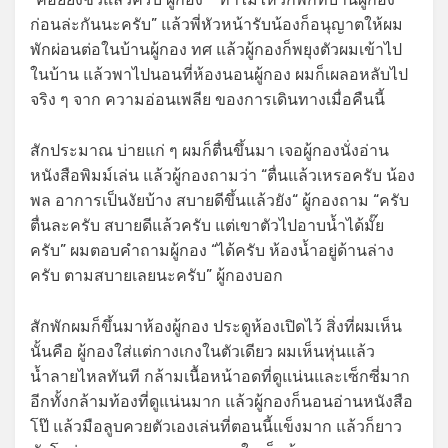
ก่อนล่ะกันนะครับ” แล้วพี่หัวหน้ารับน้องก็อนุญาตให้ผม
พักผ่อนต่อในบ้านผู้กอง ทศ แล้วผู้กองก็พยุงตัวผมเข้าไป
ในบ้าน แล้วพาไปนอนที่ห้องนอนผู้กอง ผมก็เผลอหลับไป
จริง ๆ จาก ความอ่อนเพลีย ของการเดินทางเมื่อคืนนี้
สักประมาณ บ่ายแก่ ๆ ผมก็ตื่นขึ้นมา เจอผู้กองนั่งอ่าน
หนังสือพิมม์เล่น แล้วผู้กองถามว่า “ตื่นแล้วเหรอครับ น้อง
พล อาการเป็นงัยบ้าง สบายดีขึ้นแล้วยัง“ ผู้กองถาม “ครับ
ตื่นละครับ สบายดีแล้วครับ แต่เขาตัวไปอาบน้ำได้มั๊ย
ครับ” ผมตอบคำถามผู้กอง “ได้ครับ ห้องน้ำอยู่ด้านล่าง
ครับ ตามสบายเลยนะครับ” ผู้กองบอก
สักพักผมก็ขึ้นมาห้องผู้กอง ประดูห้องเปิดไว้ สิ่งที่ผมเห็น
นั้นคือ ผู้กองใส่แต่กางเกงในตัวเดียว ผมเห็นหุ่นแล้ว
น้ำลายไหลทันที กล้ามเนื้อหน้าอดที่ดูแน่นและเซ็กซี่มาก
อีกทั้งกล้ามท้องที่ดูแน่นมาก แล้วผู้กองก็นอนอ่านหนังสือ
โป๊ แล้วมือลูบควยตัวเองเล่นที่ตอนนี้แข็งมาก แล้วก็ยาว