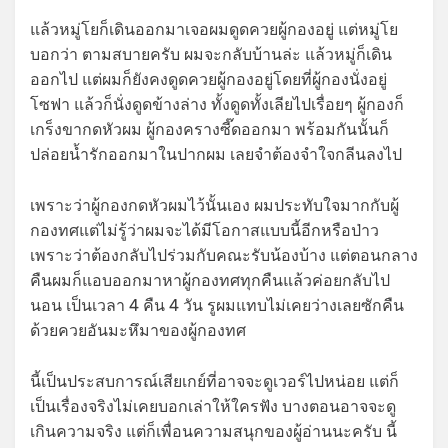
แล้วหมู่โยก็เดินออกมาเจอผมดูดควยผู้กองอยู่ แต่หมู่โย
บอกว่า ตามสบายครับ ผมจะกลับบ้านล่ะ แล้วหมู่ก็เดิน
ออกไป แต่ผมก็ยังคงดูดควยผู้กองอยู่โดยที่ผู้กองนั่งอยู่
โซฟา แล้วก็นั่งดูดข้างล่าง ทั้งดูดทั้งเลียไปเรื่อยๆ ผู้กองก็
เกร็งขากดหัวผม ผู้กองครางซี๊ดออกมา พร้อมกันนั้นก็
ปล่อยน้ำรักออกมาในปากผม เลยจำต้องจำใจกลีนลงไป
เพราะว่าผู้กองกดหัวผมไว้นั้นเอง ผมประทับใจมากกับผู้
กองทศแต่ไม่รู้ว่าผมจะได้มีโอกาสแบบนี้อีกหรือป่าว
เพราะว่าต้องกลับไปร่วมกับคณะรับน้องบ้าง แต่ตอนกลาง
คืนผมก็แอบออกมาหาผู้กองทศทุกคืนแล้วค่อยกลับไป
นอน เป็นเวลา 4 คืน 4 วัน รูผมแทบไม่เคยว่างเลยซักคืน
ด้วยควยอันมะหึมาของผู้กองทศ
นี้เป็นประสบการณ์เสียเกย์ที่อาจจะดูเวอร์ไปหน่อย แต่ก็
เป็นเรื่องจริงไม่เคยบอกเล่าให้ใครฟัง บางตอนอาจจะดู
เกินความจริง แต่ก็เพื่อนความสนุกของผู้อ่านนะครับ นี้