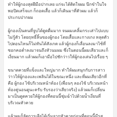
ทำให้ผู้กองสุดฝึมือปากเลย แก่จะได้ติดใจผม นึกขำในใจ
พอปิดเสร็จแก ก็ถอดเสื้อ แล้วก็เดินมาที่ตัวผม แล้วก็
ประกบปากผม
ผู้กองเป็นคนที่จูบได้ดูดดื่มมาก จนผมเคลิ้มกระเส่าไปแบบ
ไม่รู้ตัว โดยฤทธิ์ลิ้นของผู้กอง โดยเสื้อและกางเกง หลุดตัว
ไปตอนไหนก็ไม่ทันได้สังเกต แล้วผู้กองก็เลื่อนลงมาไซ้ที่
ซอกคอต่ำลงมาจนถึงหัวนมผม ซึ่งในตอนนี้ผมเสียวและก็
เงี่ยนมาก แล้วผมก็เอามือไปชักว่าวให้ผู้กองเล่นไปเรื่อย ๆ
ขนาดควยที่แข็งและใหญ่มาก ทำให้ผมสนุกกับการสาว
ว่าวให้ผู้กองและเพลินได้ในขณะหนึ่ง และที่ผมเสียวอีกที่
คือ ผู้กอง ไซ้บริเวณหน้าท้อง (เพื่อนๆ ลองไซ้ บริเวณหน้า
ท้องคู่นอนดูนะครับ รับรองว่าเสียวจริง) แล้วผมก็เปลี่ยน
มาเป็นดูดควยให้ผู้กองที่ตอนนี้ชุ่มฉ่ำไปด้วยน้ำเงี่ยนที่
บริเวณหัวควย
แล้วผมก็จัดการเลียได้เริ่มจากหัวควยก่อนที่ตอนนี้มีรส