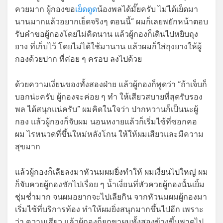
ควยมาก ผู้กองขอ
เย็ดตูด
น้องพลได้มั๊ยครับ ไม่ได้เย็ดมา
นานมากแล้วอยากเย็ดจริงๆ ตอนนี้” ผมก็เลยพยักหน้าตอบ
รับคำขอผู้กองโดยไม่คิดนาน แล้วผู้กองก็เดินไปหยิบถุง
ยาง ที่เก็บไว้ โดยไม่ได้ใช้มานาน แล้วผมก็ใส่ถุงยางให้ผู้
กองด้วยปาก ที่ค่อย ๆ ครอบ ลงไปด้วย
ด้วยความเงี่ยนของทั้งสองฝ่าย แล้วผู้กองก็พูดว่า “ถ้าเจ็บก็
บอกน่ะครับ ผู้กองจะค่อย ๆ ทำ ให้เสียวสบายที่สุดรับรอง
พล ได้สนุกแน่ครับ” ผมคิดในใจว่า ปากหวานก็เป็นนะผู้
กอง แล้วผู้กองก็จับผม นอนหงายแล้วก็เริ่มไซ้ที่ซอกคอ
ผม ไรหนวดที่ขึ้นใหม่หลังโกน ให้ให้ผมเสียวและมีความ
สุขมาก
แล้วผู้กองก็เลียลงมาหัวนมผมยิ่งทำให้ ผมเงี่ยนไปใหญ่ ผม
ก็จับควยผู้กองชักไปเรื่อย ๆ น้ำเงี่ยนที่หัวควยผู้กองนั้นเยิ้ม
ชุ่มช่ำมาก จนผมอยากจะไปเลียกิน จากหัวนมผมผู้กองมา
เริ่มไซ้ที่บริการท้อง ทำให้ผมยิ่งสนุกมากขึ้นไปอีก เพราะ
ว่า ความเสียว แล้วผู้กองก็ยกขาผมทั้งสองข้างขึ้นพาดไป