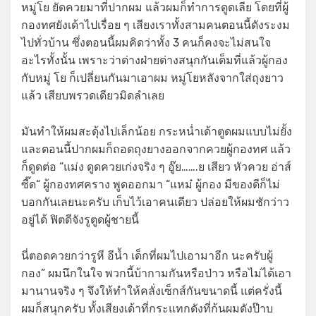
หมู่โย ยัดควยมาที่ปากผม แล้วผมก็ทำการดูดเลีย โดยที่ผู้
กองทศยังเด้าไปเรื่อย ๆ เสียงเราทั้งสามคนตอนนี้ดังระงม
ไปทั่วบ้าน ซึ่งตอนนี้ผมคิดว่าทั้ง 3 คนก็คงจะไม่สนใจ
อะไรทั้งนั้น เพราะว่าต่างฝ่ายต่างสนุกกันเต็มที่แล้วผู้กอง
กับหมู่ โย ก็เปลี่ยนกันมาเอาผม หมู่โยหลังจากใส่ถุงยาว
แล้ว เสียบพรวดเดียวมิดลำเลย
มันทำให้ผมสะดุ้งไปเล็กน้อย กระหน่ำเด้าตูดผมแบบไม่ยั้ง
และตอนนี้ปากผมก็ถอดถุงยางออกจากควยผู้กองทศ แล้ว
ก็ดูดต่อ “แม่ง ดูดควยเก่งจริง ๆ อู๊ย…….ย เสียว หัวควย อ่าส์
ซี๊ด“ ผู้กองทศคราง พูดออกมา “แหม๋ ผู้กอง มีของดีก็ไม่
บอกกันเลยนะครับ เก็บไว้เอาคนเดียว ปล่อยให้ผมชักว่าว
อยู่ได้ ฟิตดีจังรูตูดผู้ชายนี้
นี่ตอดควยกว่ารูหี อีน้ำ เด็กที่ผมไปเอามาอีก นะครับผู้
กอง” ผมนึกในใจ พวกนี้บ้ากามกันหรือป่าว หรือไม่ได้เอา
มานานจริง ๆ จึงให้ทำให้คลั่งเซ็กส์กันขนาดนี้ แต่ครั่งนี้
ผมก็สนุกครับ ทั้งเสียงเด้าที่กระแทกดังที่ก้นผมดังป๊าบ