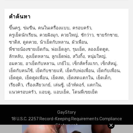
คำค้นหา
ขึ้นครู
ข่มขืน
คนในเครื่องแบบ
ครอบครัว
ครูเย็ดนักเรียน
ควยฝังมุก
ควยใหญ่
ชักว่าว
ชายรักชาย
ซาดิส
ดูดควย
น้าเย็ดกับหลาน
ผัวเพื่อน
พี่ชายน้องชายเย็ดกัน
พ่อเย็ดลูก
รุมเย็ด
ลองเย็ดตูด
ลักหลับ
ลุงเย็ดหลาน
ลูกเย็ดพ่อ
สวิงกิ้ง
หนุ่มใหญ่
อมควย
อาเย็ดกับหลาน
เกย์ไบ
เซ็กส์ครั้งแรก
เซ็กส์หมู่
เย็ดกับคนใช้
เย็ดกับชายแท้
เย็ดกับพ่อเพื่อน
เย็ดกับเพื่อน
เย็ดตูด
เย็ดตูดเพื่อน
เย็ดสด
เย็ดสดแตกใน
เย็ดเด็ก
เรียงคิว
เรื่องเสียวเกย์
เล่นชู้
เอ้าท์ดอร์
แตกใน
แนวครอบครัว
แอบดู
แอบเย็ด
โดนพี่เขยเย็ด
GayStory
18 U.S.C. 2257 Record-Keeping Requirements Compliance
Statement
Privacy Policy