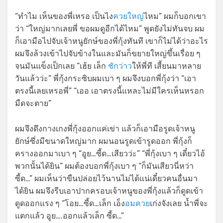
“ทำไม เห็นของพี่เหรอ เป็นไง
ควยใหญ่
ไหม” ผมก็บอกเขา
ว่า “ใหญ่มากเลยพี่ ขอผมดูอีกได้ไหม” พูดยังไม่ทันจบ ผม
ก็เอามือไปจับเจ้าหนูยักษ์ของพี่กุ้งทันที เขาก็ไม่ได้ว่าอะไร
ผมจึงล้วงเข้าไปจับข้างในและมันก็ขยายใหญ่ขึ้นเรื่อย ๆ
จนมันแข็งเป็กเลย “เฮ้ย เล็ก
ชักว่าว
ให้พี่ที เสี้ยนมาหลาย
วันแล้วว่ะ” พี่กุ้งกระซิบผมเบา ๆ ผมจึงบอกพี่กุ้งว่า “เอา
ตรงนี้เลยเหรอพี่” “เออ เอาตรงนี้แหละไม่มีใครเห็นหรอก
มืดจะตาย”
ผมจึงดึงกางเกงพี่กุ้งออกแค่เข่า แล้วก็เอามือรูดเจ้าหนู
ยักษ์ซึ่งมีขนาดใหญ่มาก ผมนอนรูดเข้ารูดออก พี่กุ้งก็
ครางออกมาเบา ๆ “อูย…ซี้ด…เสียวว่ะ” “พี่กุ้งเบา ๆ เดี๋ยวไอ้
พวกนั้นได้ยิน” ผมต้องบอกพี่กุ้งเบา ๆ “ก็มันเสียวนี่หว่า
ซี้ด…” ผมเห็นว่าขืนปล่อยไว้นานไม่ได้แน่เดี๋ยวคนอื่นมา
ได้ยิน ผมจึงรีบเอาปากครอบเจ้าหนูของพี่กุ้งแล้วก็ดูดเข้า
ดูดออกแรง ๆ “โอย…ซี้ด…เล็ก เอ็ง
อมควย
เก่งจังเลย น้ำพี่จะ
แตกแล้ว อูย….ออกแล้วเล็ก ซี้ด…”