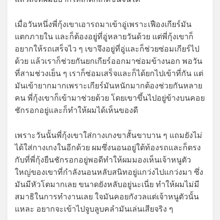
เมื่อวันหนึ่งพี่กุ้งเขาเอารถมาเข้าอู่เพราะเฟืองเกียร์มัน
แตกภายใน และก็ต้องอยู่ที่อู่หลายวันด้วย แต่พี่กุ้งเขาก็
อยากให้รถเสร็จไว ๆ เขาจึงอยู่ที่อู่และก็ช่วยซ่อมเกียร์ไป
ด้วย แล้วเราก็ช่วยกันยกเกียร์ออกมาซ่อมข้างนอก พอวัน
ที่สามช่วงเย็น ๆ เราก็ซ่อมเสร็จและก็ได้ยกไปเข้าที่กัน แต่
มันเข้ายากมากเพราะเกียร์มันหนักมากต้องช่วยกันหลาย
คน พี่กุ้งเขาก็เข้ามาช่วยด้วย โดยเขาขึ้นไปอยู่ข้างบนคอย
ชักรอกอยู่และก็ทำให้ผมได้เห็นของดี
เพราะวันนั้นพี่กุ้งเขาใส่กางเกงขาสั้นขาบาน ๆ แถมยังไม่
ได้ใส่กางเกงในอีกด้วย ผมซึ่งนอนอยู่ใต้ท้องรถและก็ตรง
กับที่พี่กุ้งยืนชักรอกอยู่พอดีทำให้ผมมองเห็นเจ้าหนูตัว
ใหญ่ของเขาที่กำลังนอนหลับสนิทอยู่แกว่งไปแกว่งมา ซึ่ง
มันมีหัวโตมากเลย ขนาดยังหลับอยู่นะเนี่ย ทำให้ผมไม่มี
สมาธิในการทำงานเลย ใจมันคอยกังวลแต่เจ้าหนูตัวนั้น
แหละ อยากจะเข้าไปจูบลูบคลำมันเล่นเสียจริง ๆ