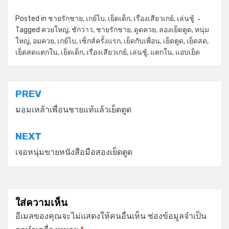
Posted in
ชายรักชาย
,
เกย์ไบ
,
เย็ดเด็ก
,
เรื่องเสียวเกย์
,
เล่นชู้
Tagged
ควยใหญ่
,
ชักว่าว
,
ชายรักชาย
,
ดูดควย
,
ลองเย็ดตูด
,
หนุ่ม
ใหญ่
,
อมควย
,
เกย์ไบ
,
เซ็กส์ครั้งแรก
,
เย็ดกับเพื่อน
,
เย็ดตูด
,
เย็ดสด
,
เย็ดสดแตกใน
,
เย็ดเด็ก
,
เรื่องเสียวเกย์
,
เล่นชู้
,
แตกใน
,
แอบเย็ด
แนะแนว
PREV
เรื่อง
มอมเหล้าเพื่อนชายแท้แล้วเย็ดตูด
NEXT
เจอหนุ่มขายหนังสือมือสองเย็ดตูด
ใส่ความเห็น
อีเมลของคุณจะไม่แสดงให้คนอื่นเห็น
ช่องข้อมูลจำเป็น