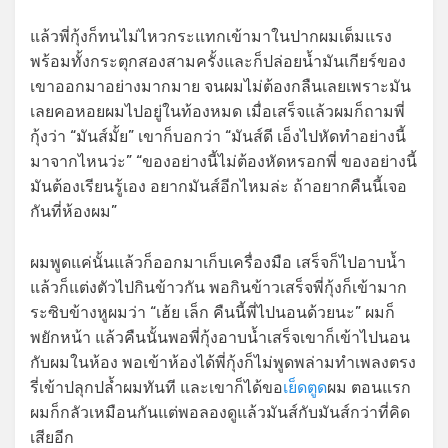
แล้วพี่กุ้งก็ทนไม่ไหวกระแทกเข้ามาในปากผมเต็มแรง
พร้อมทั้งกระตุกสองสามครั้งและก็ปล่อยน้ำมันเกียร์ของ
เขาออกมาอย่างมากมาย จนผมไม่ต้องกลืนเลยเพราะมัน
เลยคอหอยผมไปอยู่ในท้องหมด เมื่อเสร็จแล้วผมก็ถามพี่
กุ้งว่า “มันส์มั้ย” เขาก็บอกว่า “มันส์ดี เอ็งไปหัดทำอย่างนี้
มาจากไหนว่ะ” “ของอย่างนี้ไม่ต้องหัดหรอกพี่ ของอย่างนี้
มันต้องเรียนรู้เอง อยากมันส์อีกไหมล่ะ ถ้าอยากคืนนี้เจอ
กันที่ห้องผม”
ผมพูดแค่นั้นแล้วก็ออกมาเก็บเครื่องมือ เสร็จก็ไปอาบน้ำ
แล้วก็แต่งตัวไปกินข้าวกัน พอกินข้าวเสร็จพี่กุ้งก็เข้ามาก
ระซิบข้างหูผมว่า “เฮ้ย เล็ก คืนนี้พี่ไปนอนด้วยนะ” ผมก็
พยักหน้า แล้วคืนนั้นพอพี่กุ้งอาบน้ำเสร็จเขาก็เข้าไปนอน
กับผมในห้อง พอเข้าห้องได้พี่กุ้งก็ไม่พูดพล่ามทำเพลงตรง
รี่เข้าปลุกปล้ำผมทันที และเขาก็ได้ขอ
เย็ดตูด
ผม ตอนแรก
ผมก็กลัวเหมือนกันแต่พอลองดูแล้วมันส์กับมันส์กว่าที่คิด
เสียอีก