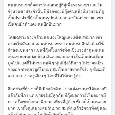
คนขับรถเขาก็จะมากินนอนอยู่ที่อู่เพื่อรอรถเขา และใน
จำนวนขาประจำนั้น ก็มีรถของพี่กุ้งคนหนึ่งที่มาซ่อมที่อู่
เป็นประจำ พี่กุ้งเป็นคนรูปหล่อมากเลยในสายตาผม เขา
เป็นคนผิวดำแดง หุ่นบึกบึนมาก
โดยเฉพาะช่วงกล้ามแขนจะใหญ่และแข็งแรงมาก เขา
คงจะใช้มันมากตอนขับรถ เพราะคนขับรถสิบล้อต้องใช้
กำลังแขนมาก แขนพี่กุ้งทั้งแกร่งทั้งแข็งแรงน่าดู ผมเคย
เห็นเขาตอนเบ่งกล้าม มันสวยมากเลย เส้นเอ็นเส้นเลือด
ปูดโปน แต่ก็ไม่มาก พอดี ๆ หุ่นพี่กุ้งก็ดีมาก ไม่ว่าจะเป็น
ช่วงอก ช่วงเอวดูดีไปหมดสมเป็นชายชาตรีจริง ๆ ซึ่งผมก็
แอบชอบเขาอยู่เงียบ ๆ โดยที่ไม่ให้เขารู้ตัว
อีกอย่างพี่กุ้งเขาก็มีเมียแล้วด้วย เขาแต่งงานมาได้หลายปี
แล้วกับพี่ภา แต่เขายังไม่มีลูกกัน พี่กุ้งบอกว่ายังไม่อยากมี
บางครั้งเขาก็จะพาพี่ภามาเที่ยวที่อู่ด้วย พี่ภาก็เป็นคนสวย
มาก เขาทั้งคู่เหมาะสมกันมาก ผมเห็นแล้วอิจฉาทั้งคู่ และ
แล้วสิ่งที่ผมอยากให้เกิดก็เกิดขึ้นจนได้