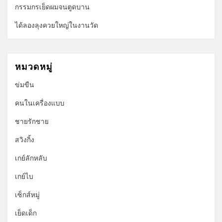
กรรมกรเย็ดผมจนตูดบาน
ได้ลองลุงควยใหญ่ในงานวัด
หมวดหมู่
ข่มขืน
คนในเครื่องแบบ
ชายรักชาย
สวิงกิ้ง
เกย์ลักหลับ
เกย์ไบ
เซ็กส์หมู่
เย็ดเด็ก