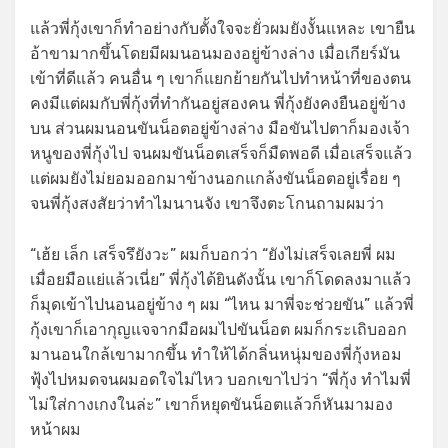
แล้วพี่กุ้งเขาก็ทำอย่างกับตั้งใจจะยั่วผมยังงั้นแหละ เขายืน
อ้าขามากขึ้นโดยมีผมนอนมองอยู่ข้างล่าง เมื่อเกียร์มัน
เข้าที่ดีแล้ว คนอื่น ๆ เขาก็แยกย้ายกันไปทำหน้าที่ของตน
คงมีแต่ผมกับพี่กุ้งที่ทำกันอยู่สองคน พี่กุ้งยังคงยืนอยู่ข้าง
บน ส่วนผมนอนขันน็อตอยู่ข้างล่าง มือขันไปตาก็มองเจ้า
หนูของพี่กุ้งไป จนผมขันน็อตเสร็จก็มืดพอดี เมื่อเสร็จแล้ว
แต่ผมยังไม่ยอมออกมาข้างนอกแกล้งขันน็อตอยู่เรื่อย ๆ
จนพี่กุ้งสงสัยว่าทำไมนานจัง เขาจึงตะโกนถามผมว่า
“เฮ้ย เล็ก เสร็จรึยังวะ” ผมก็บอกว่า “ยังไม่เสร็จเลยพี่ ผม
เมื่อยมือแย่แล้วเนี่ย” พี่กุ้งได้ยินดังนั้น เขาก็โดดลงมาแล้ว
ก็มุดเข้าไปนอนอยู่ข้าง ๆ ผม “ไหน มาพี่จะช่วยขัน” แล้วพี่
กุ้งเขาก็เอากุญแจจากมือผมไปขันน็อต ผมก็กระเถิบออก
มานอนใกล้เขามากขึ้น ทำให้ได้กลิ่นหนุ่มของพี่กุ้งหอม
ฟุ้งไปหมดจนผมอดใจไม่ไหว บอกเขาไปว่า “พี่กุ้ง ทำไมพี่
ไม่ใส่กางเกงในล่ะ” เขาก็หยุดขันน็อตแล้วก็หันมามอง
หน้าผม