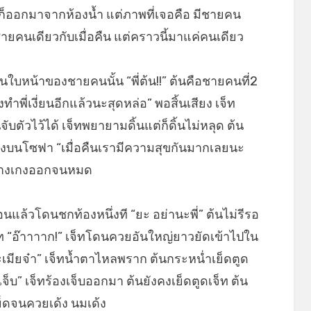
จก็ออกมาจากห้องน้ำ แต่ภาพที่เจอคือ มีชายคน
นชายคนเดียวกับเมื่อคืน แต่คราวนี้มาแค่คนเดียว
ใบหน้าของชายคนนั้น “พี่ต้น!!” ต้นคือชายคนที่2
ทำพี่เงี่ยนอีกแล้วนะสุดหล่อ” พอสิ้นเสียง เจ็ท
ับตัวไว้ได้ เจ็ทพยายามดิ้นแต่ก็ดิ้นไม่หลุด ต้น
ลงบนโซฟา “เมื่อคืนเรามีความสุขกันมากเลยนะ
อดกางเกงออกจนหมด
นแล้วโดนชกท้องหนึ่งที “ยะ อย่านะพี่” ต้นไม่รีรอ
ท “อ๊าาาาก!” เจ็ทโดนควยอันใหญ่ยาวยัดเข้าไปใน
ยนะเมียจ๋า” เจ็ทน้ำตาไหลพราก ต้นกระหน่ำเย็ดตูด
เจ็บ” เจ็ทร้องเจ็บออกมา ต้นยังคงเย็ดตูดเจ็ท ต้น
ย็ดจนควยเด้ง นมเด้ง