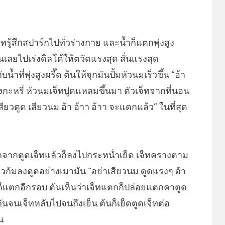
ทรู้สึกสปาร์กไปทั่วร่างกาย และน้ำก็แตกพุ่งสูง
ลยไปเร่งดิลโด้ให้ตวัดแรงสุด สั่นแรงสุด
ที่พุ่งสูงผรี๊ด ต้นให้จุกมันปั้มหัวนมเร็วขึ้น “อ้า
ยงกะหรี่ หัวนมเจ็ทปูดแหลมขึ้นมา ตัวเจ็ทจากที่นอน
เสียวตูด เสียวนม อ้า อ้าา อ้าา จะแตกแล้ว” ในที่สุด
อกจากตูดเจ็ทแล้วก็ลงไปกระหน่ำเย็ด เจ็ทครางตาม
้วก้มลงดูดอย่างเมามัน “อย่าเสียวนม ดูดแรงๆ อ้า
็แตกอีกรอบ ต้นเห็นว่าเจ็ทแตกก็ปล่อยแตกคาตูด
กันจนเจ็ทหลับไปจนถึงเย็น ต้นก็เย็ดตูดเจ็ทต่อ
ืน