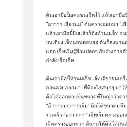
ต้นเอามือบ็อคแขนเจ็ทไว้ แล้วเอามือ
“อาาาา เสียวนม” ต้นครางออกมา “เสี
แล้วเอามือบี้บีบแล้วก็ดึงหัวนมเจ็ท จ
บนเตียง เจ็ทนอนหอบอยู่ ต้นก็ลงมา
แตก เจ็ทเริ่มรู้สึกแปลกๆ กับร่างกายตั
กำลังเย็ดเจ็ท
ต้นเอามือบี้หัวนมเจ็ท เจ็ทเสียวจนเก
ถอนควยออกมา “พี่มีอะไรสนุกๆ มาให้เร
ดิลโด้ออกมา เป็นขนาดที่ใหญ่กว่าคว
“อ้าาาาาาาาากเจ็บ” ดิลโด้ขนาดมหึมา 
รวดเร็ว “อาาาาาา” เจ็ทเริ่มครางออกม
เจ็ทครางออกมาก ต้นกดให้ดิลโด้มัน