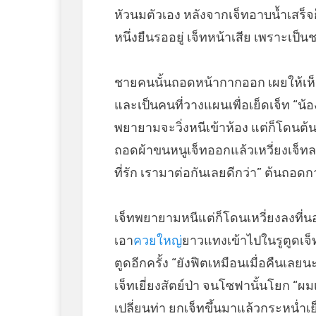
หัวนมตัวเอง หลังจากเจ็ทอาบน้ำเสร็
หนึ่งยืนรออยู่ เจ็ทหน้าเสีย เพราะเป็
ชายคนนั้นถอดหน้ากากออก เผยให้เห็น
และเป็นคนที่วางแผนเพื่อเย็ดเจ็ท “น้อง
พยายามจะวิ่งหนีเข้าห้อง แต่ก็โดนต้นจ
ถอดผ้าขนหนูเจ็ทออกแล้วเหวี่ยงเจ็ท
ที่รัก เรามาต่อกันเลยดีกว่า” ต้นถ
เจ็ทพยายามหนีแต่ก็โดนเหวี่ยงลงที่นอ
เอา
ควยใหญ่
ยาวแทงเข้าไปในรูตูดเจ็
ตูดอีกครั้ง “ยังฟิตเหมือนเมื่อคืนเล
เจ็ทเยี่ยงสัตย์ป่า จนโซฟานั้นโยก “ผม
เปลี่ยนท่า ยกเจ็ทขึ้นมาแล้วกระหน่ำเ