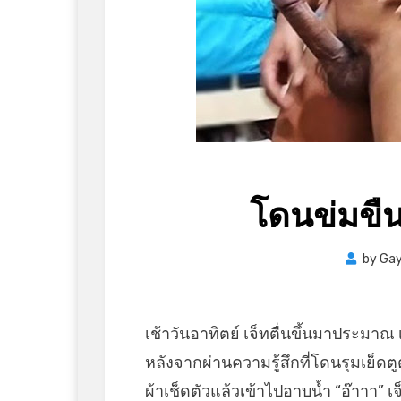
โดนข่มขืน
by
Gay
เช้าวันอาทิตย์ เจ็ทตื่นขึ้นมาประมาณ เ
หลังจากผ่านความรู้สึกที่โดนรุมเย็ดตูด
ผ้าเช็ดตัวแล้วเข้าไปอาบน้ำ “อ๊าาา”