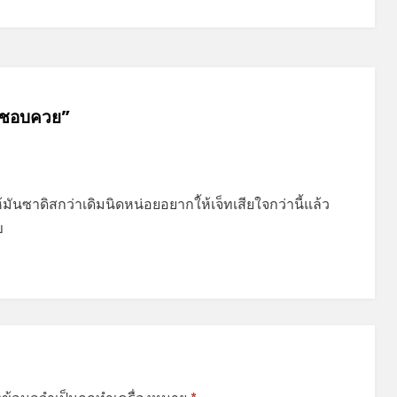
ึกชอบควย”
ันซาดิสกว่าเดิมนิดหน่อยอยากใ้ห้เจ็ทเสียใจกว่านี้แล้ว
ข