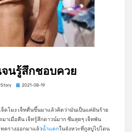
จนรู้สึกชอบควย
Posted
Story
2021-08-19
on
จ็ดโมง เจ็ทตื่นขึ้นมาแล้วคิดว่ามันเป็นแค่ฝันร้าย
มาเมื่อคืน เจ็ทรู้สึกดาวน์มาก ซึมสุดๆ เจ็ทพัน
 เจ็ทครางออกมาแล้ว
น้ำแตก
ในจังหวะที่ถูสบู่ไปโดน