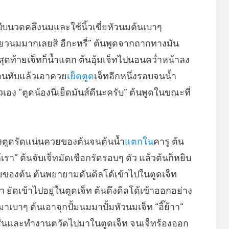
บีบนวดคลึงนมและใช้นิ้วเขี่ยหัวนมต้นเบาๆ
ยวนมมากเลยสิ อีกะหรี่” ต้นพูดจากถากทางมัน
นสุดท้ายเจ็ทก็น้ำแตก ต้นอุ้มเจ็ทไปนอนคว่ำหน้าลง
นอนทับแล้วเอาควย
เย็ดตูด
เจ็ทอีกหนึ่งรอบจนน้ำ
วเอง “ตูดน้องนี่เย็ดมันส์ดีนะครับ” ต้นพูดในขณะที่
ร็งตูดรัดแน่นควยของต้นจนต้นน้ำ
แตกใน
คารู ต้น
า” ต้นจับเจ็ทมัดเชือกรัดรอบๆ ตัว แล้วต้นก็หยิบ
ยของต้น ต้นพยายามดันดิลโด้เข้าไปในตูดเจ็ท
ยัดเข้าไปอยู่ในตูดเจ็ท ต้นดึงดิลโด้เข้าออกอย่าง
าเบาๆ ต้นเอาจุกปั้มนมมาปั้มหัวนมเจ็ท “อิ๊ย้าา”
สั่นและทำงานตวัดไปมาในตูดเจ็ท จนเจ็ทร้องออก