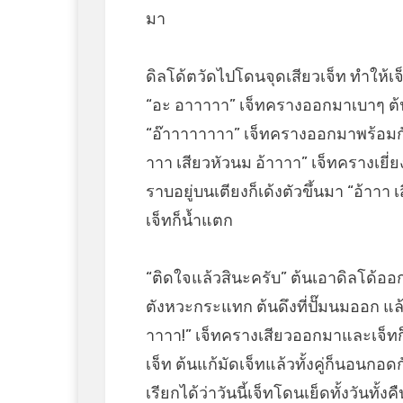
มา
ดิลโด้ตวัดไปโดนจุดเสียวเจ็ท ทำให้เจ็
“อะ อาาาาา” เจ็ทครางออกมาเบาๆ ต้นเ
“อ๊าาาาาาาา” เจ็ทครางออกมาพร้อมกับน้ำ
าาา เสียวหัวนม อ้าาาา” เจ็ทครางเยี่
ราบอยู่บนเตียงก็เด้งตัวขึ้นมา “อ้าาา 
เจ็ทก็น้ำแตก
“ติดใจแล้วสินะครับ” ต้นเอาดิลโด้อ
ตังหวะกระแทก ต้นดึงที่ปั๊มนมออก แล
าาาา!” เจ็ทครางเสียวออกมาและเจ็ทก
เจ็ท ต้นแก้มัดเจ็ทแล้วทั้งคู่ก็นอนกอด
เรียกได้ว่าวันนี้เจ็ทโดนเย็ดทั้งวันทั้งค