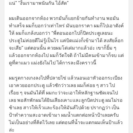
แน่” “งั้นเรามาพนันกัน ไอ้สัด”
ผมเดินออกจากห้อง พวกมันก็แยกย้ายกันทำงาน พอมัน
ทำเสร็จ ผมก็บอกว่าเท่าไหร่ มันบอกราคา ผมก็ไปเอาตังค์
ให้ ผมก็แกล้งบอกว่า “พี่ตอนออกไปก็ปิดประตูเลยนะ
ประตูไม่ค่อยดีไม่รู้เป็นไร แค่บิดแม่งก็เข้ามาได้ สงสัยล็อก
จะเสีย” แต่ตอนนั้น ควยผมโด่เด่มากแล้วอ่ะ เขาก็ยิ้ม ๆ
แล้วออกจากห้องไป ผมก็วัดใจดิ ถ้าไม่มีคนเข้ามาก็จบ แต่
ดูที่ตาแมว แม่งยังไม่ไป ได้การละมึงคราวนี้
ผมรูดกางเกงลงไปที่ปลายไข่ แล้วนอนเอาหัวออกระเบียง
เอาควยออกประตู แล้วชักว่าวเลย ผมก็ค่อย ๆ สาว ไป
เรื่อย ๆ จนมันได้ที่ ผมกะว่าจะเอาให้หลักฐานชัดเจนไป
เลย พอสักพักผมได้ยินเสียงเคาะและลูกบิดประตู ผมไม่รอ
ช้าเลย สาวให้เร็วและร้องให้มันส์ไปด้วย ปรากฏว่า เป็น
ป้าทำความสะอาดเข้ามา ผมน้ำแตกต่อหน้าป้าเลยครับ
ไม่เป็นอย่างที่คิดไว้เลย แต่ตอนที่น้ำจะแตกผมเห็นป้าแล้ว
ล่ะ