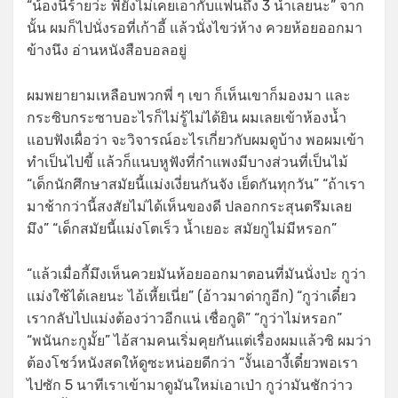
“น้องนี่ร้ายว่ะ พี่ยังไม่เคยเอากับแฟนถึง 3 น้ำเลยนะ” จาก
นั้น ผมก็ไปนั่งรอที่เก้าอี้ แล้วนั่งไขว่ห้าง ควยห้อยออกมา
ข้างนึง อ่านหนังสือบอลอยู่
ผมพยายามเหลือบพวกพี่ ๆ เขา ก็เห็นเขาก็มองมา และ
กระซิบกระซาบอะไรก็ไม่รู้ไม่ได้ยิน ผมเลยเข้าห้องน้ำ
แอบฟังเผื่อว่า จะวิจารณ์อะไรเกี่ยวกับผมดูบ้าง พอผมเข้า
ทำเป็นไปขี้ แล้วก็แนบหูฟังที่กำแพงมีบางส่วนที่เป็นไม้
“เด็กนักศึกษาสมัยนี้แม่งเงี่ยนกันจัง เย็ดกันทุกวัน” “ถ้าเรา
มาช้ากว่านี้สงสัยไม่ได้เห็นของดี ปลอกกระสุนตรึมเลย
มึง” “เด็กสมัยนี้แม่งโตเร็ว น้ำเยอะ สมัยกูไม่มีหรอก”
“แล้วเมื่อกี้มึงเห็นควยมันห้อยออกมาตอนที่มันนั่งป่ะ กูว่า
แม่งใช้ได้เลยนะ ไอ้เหี้ยเนี่ย” (อ้าวมาด่ากูอีก) “กูว่าเดี๋ยว
เรากลับไปแม่งต้องว่าวอีกแน่ เชื่อกูดิ” “กูว่าไม่หรอก”
“พนันกะกูมั้ย” ไอ้สามคนเริ่มคุยกันแต่เรื่องผมแล้วซิ ผมว่า
ต้องโชว์หนังสดให้ดูซะหน่อยดีกว่า “งั้นเอางี้เดี๋ยวพอเรา
ไปซัก 5 นาทีเราเข้ามาดูมันใหม่เอาเป่า กูว่ามันชักว่าว