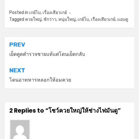
Posted in
เกย์ไบ
,
เรื่องเสียวเกย์
Tagged
ควยใหญ่
,
ชักว่าว
,
หนุ่มใหญ่
,
เกย์ไบ
,
เรื่องเสียวเกย์
,
แอบดู
แนะแนว
PREV
เรื่อง
เย็ดตูดตำรวจชายแท้แต่โดนเย็ดกลับ
NEXT
โดนอาทหารหลอกให้อมควย
2 Replies to “โชว์ควยใหญ่ให้ช่างไฟมันดู”