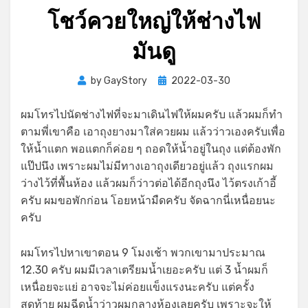
โชว์ควยใหญ่ให้ช่างไฟ
มันดู
Posted
by
GayStory
2022-03-30
on
ผมโทรไปนัดช่างไฟที่จะมาเดินไฟให้ผมครับ แล้วผมก็ทำ
ตามพี่เขาคือ เอาถุงยางมาใส่ควยผม แล้วว่าวเองครับเพื่อ
ให้น้ำแตก พอแตกก็ค่อย ๆ ถอดให้น้ำอยู่ในถุง แต่ต้องพัก
แป๊ปนึง เพราะผมไม่มีทางเอาถุงเดียวอยู่แล้ว ถุงแรกผม
ว่างไว้ที่พื้นห้อง แล้วผมก็ว่าวต่อได้อีกถุงนึง ไว้ตรงเก้าอี้
ครับ ผมขอพักก่อน โอยหน้ามืดครับ จัดฉากนี่เหนื่อยนะ
ครับ
ผมโทรไปหาเขาตอน 9 โมงเช้า พวกเขามาประมาณ
12.30 ครับ ผมมีเวลาเตรียมน้ำเยอะครับ แต่ 3 น้ำผมก็
เหนื่อยจะแย่ อาจจะไม่ค่อยแข็งแรงนะครับ แต่ครั้ง
สุดท้าย ผมฉีดน้ำว่าวผมกลางห้องเลยครับ เพราะจะให้