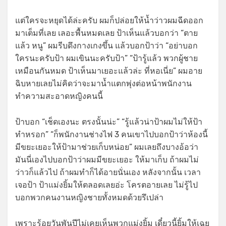
แต่ใครจะหยุดได้ล่ะครับ ผมก็ปล่อยให้น้ำว่าวผมฉีดออก
มาเต็มที่เลย เลอะพื้นหมดเลย ป้าเห็นแล้วบอกว่า “ตาย
แล้ว หนู” ผมรีบดึงกางเกงขึ้น แล้วบอกป้าว่า “อย่าบอก
ใครนะครับป้า ผมเขินนะครับป้า” “ป้ารู้แล้ว พวกผู้ชาย
เหมือนกันหมด ป้าเห็นมาเยอะแล้วล่ะ ที่หอเนี่ย” ผมอาย
ฉิบหายเลยไม่คิดว่าจะมาน้ำแตกพุ่งต่อหน้าพนักงาน
ทำความสะอาดหญิงคนนี้
ป้าบอก “เช็ดเองนะ ตรงนั้นน่ะ” “รู้แล้วน่าป้าผมไม่ให้ป้า
ทำหรอก” “ก็พนักงานช่างไฟ 3 คนเขาไปบอกป้าว่าห้องนี้
มีขยะเยอะให้ป้ามาช่วยเก็บหน่อย” ผมเลยถึงบางอ้อว่า
มันนี่เองไปบอกป้าว่าผมมีขยะเยอะ ให้มาเก็บ ถ้าผมไม่
ว่าวก็แล้วไป ถ้าผมทำก็ได้อายนั่นเอง หลังจากนั้น เวลา
เจอป้า ป้าแม่งยิ้มให้ตลอดเลยอ่ะ โครตอายเลย ไม่รู้ไป
บอกพวกคนงานหญิงชายทั้งหมดด้วยรึเปล่า
เพราะร้อยวันพันปีไม่เคยเห็นพวกแม่งยิ้ม เดี๋ยวนี้ยิ้มให้เฉย