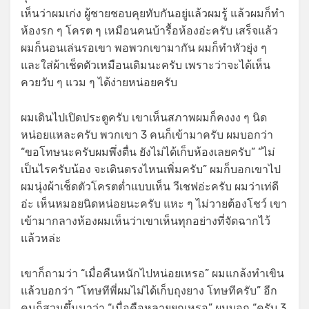
เห็นว่าผมเก่ง ผู้ชายชอบคุยทับกันอยู่แล้วผมรู้ แล้วผมก็ทำ
ห้องรก ๆ โครต ๆ เหมือนคนบ้ารื้อห้องอ่ะครับ เสร็จแล้ว
ผมก็นอนเล่นรอเขา พอพวกเขามากัน ผมก็ทำหัวยุ่ง ๆ
และใส่ผ้าเช็ดตัวเหมือนเดิมนะครับ เพราะว่าจะได้เห็น
ควยวับ ๆ แวม ๆ ได้ง่ายหน่อยครับ
ผมเดินไปเปิดประตูครับ เขาเห็นสภาพผมก็คงงง ๆ นิด
หน่อยแหละครับ พวกเขา 3 คนก็เข้ามาครับ ผมบอกว่า
“ขอโทษนะครับผมพึ่งตื่น ยังไม่ได้เก็บห้องเลยครับ” “ไม่
เป็นไรครับน้อง จะเดินตรงไหนเพิ่มครับ” ผมก็บอกเขาไป
ผมนุ่งผ้าเช็ดตัวโครตต่ำแบบเห็น วีเชฟอ่ะครับ ผมว่าเท่ดี
อ่ะ เห็นหมอยนิดหน่อยนะครับ แหะ ๆ ไม่วายต้องโชว์ เขา
เข้ามากลางห้องผมเห็นว่าเขาเห็นทุกอย่างที่จัดฉากไว้
แล้วหล่ะ
เขาก็ถามว่า “เมื่อคืนหนักไปหน่อยเหรอ” ผมแกล้งทำเขิน
แล้วบอกว่า “โทษทีพี่ผมไม่ได้เก็บถุงยาง โทษทีครับ” อีก
คนก็สวนขึ้นมาว่า “เมื่อคือหลายยกเหรอ” ผมบอก “ครับ 3