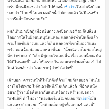
นานนิดนึง พอออกมาก็เช็ดหัว แต่มีผ้าเช็ดตัวอยู่ด้วยนะ
ครับ พี่คนนึงแซวว่า “เข้าไปห้องน้ำ
ชักว่าว
รึเปล่าเนี่ย” ผม
บอกว่า “โอย พี่ ไม่ละ ผมเสียน้ำไปเยอะแล้ว ไม่มีแรงชัก
ว่าวรีดน้ำอีกหรอกครับ”
ผมก็เดินมาเปิดตู้ เพื่อหยิบกางเกงบ็อกเซอร์ ผมก็เปลี่ยน
โดยการใส่ในผ้าขนหนูนั่นแหละ แต่แกล้งทำเป็นดึงแล้ว
ควยโผล่ขึ้นข้างบน แล้วก็เก็บ แต่พวกพี่เขาก็มองกันนะ
ครับ ตอนนั้น พอผมเงยหน้าขึ้นมา “น้องนี่ควยไม่ค่อยใหญ่
นี่หว่าพวกเรา” “เฮ้ย พี่พูดอะไรแบบนั้น เรื่องแบบนี้ยอมกัน
ได้ที่ไหนละพี่” แล้วก็หัวเราะกัน ตอนเขาทำผมก็ขอเข้าไป
ใกล้ โดยอ้างว่า “ผมอยากรู้ว่าทำไงว่ะพี่”
เค้าบอก “คราวหน้าก็ไม่ได้ตังค์ดิวะ” ผมก็เลยบอก “มันไม่
ง่ายไม่ใช่เหรอ ไม่งั้นอาชีพพี่ก็ไม่เกิดแล้วดิ” พี่อีกคนนึง
อยากรู้ว่า “เมื่อคืนเอากับแฟนหรือกระหรี่” ผมบอกว่า
“แฟนดิพี่ ทำไมอ่ะ” “น้องยังเรียนไม่จบเลย หัด
เย็ดหี
เมีย
แล้วเหรอ” ผมบอก “โหพี่ผมเย็ดหญิงตั้งแต่ ม.4 แล้วพี่”