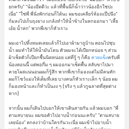
ยกครับ” “น้องอึดดีว่ะ แล้วที่พื้นนี่ก็น้ำว่าวน้องอีกใช่ปะ
เนี่ย” “ใช่พี่ พี่นั่งพักก่อนก็ได้นะ ผมขอเคลียร์ห้องแป๊ปนึง”
ก้มลงไปเก็บถุงยาง แกล้งทำให้น้ำข้างในหกออกมา “เหี้ย
เอ้ย น้ำหก” พวกพี่เขาก็หัวเราะ
ผมเอาไปทิ้งหมดเลยแล้วก็ไปเอาผ้ามาถูบ้าน ตอนไปชุบ
น้ำ ผมทำให้ให้น้ำมันโดน ตัวผมจะได้เปียกหน่อย ๆ ส่วน
ผ้าเช็ดตัวก็เปียกชื้นนิดหน่อย แต่ที่รู้ ๆ ก็คือ
ควยแข็ง
ครับพี่
น้องตอนนี้ แต่พอกึ่ม ๆ ผมออกมาเช็ดพื้น สลับขาไปมา
ควยโผล่แน่นอนผมก็รู้สึก พวกพี่เขาก็มองแต่ไม่มีคนทัก
ผมก็โชว์แม่งให้เต็มที่เลย บางคนก็หัวเราะเล็ก ๆ น้อย ผม
ก็มองหน้าและก็ทำเป็นงง ๆ (จริง ๆ แล้วกูฉลาดที่สุดต่าง
หาก)
จากนั้น ผมก็เดินไปบอกให้เขาเดินสายกัน แล้วผมบอก “พี่
ตามสบายนะ ผมขอตัวไปอาบน้ำก่อนนะครับ” “ตามสบาย
เลยน้อง” ตกลงว่าบ้านใครกันวะเนี่ย ผมเข้าไปอาบน้ำ