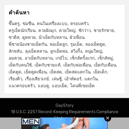
คำค้นหา
ขึ้นครู
ข่มขืน
คนในเครื่องแบบ
ครอบครัว
ครูเย็ดนักเรียน
ควยฝังมุก
ควยใหญ่
ชักว่าว
ชายรักชาย
ซาดิส
ดูดควย
น้าเย็ดกับหลาน
ผัวเพื่อน
พี่ชายน้องชายเย็ดกัน
พ่อเย็ดลูก
รุมเย็ด
ลองเย็ดตูด
ลักหลับ
ลุงเย็ดหลาน
ลูกเย็ดพ่อ
สวิงกิ้ง
หนุ่มใหญ่
อมควย
อาเย็ดกับหลาน
เกย์ไบ
เซ็กส์ครั้งแรก
เซ็กส์หมู่
เย็ดกับคนใช้
เย็ดกับชายแท้
เย็ดกับพ่อเพื่อน
เย็ดกับเพื่อน
เย็ดตูด
เย็ดตูดเพื่อน
เย็ดสด
เย็ดสดแตกใน
เย็ดเด็ก
เรียงคิว
เรื่องเสียวเกย์
เล่นชู้
เอ้าท์ดอร์
แตกใน
แนวครอบครัว
แอบดู
แอบเย็ด
โดนพี่เขยเย็ด
GayStory
18 U.S.C. 2257 Record-Keeping Requirements Compliance
Statement
Privacy Policy