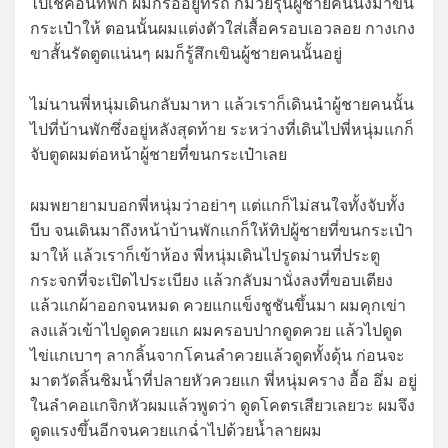
ไปเช็คอินที่พัก ผมก็รออยู่ที่รถ ก็มีวัยรุ่นผู้ชายคนนึงมาขน
กระเป๋าให้ ตอนนั้นผมแต่งตัวใส่เสื้อครอบเอวลอย กางเกง
ขาสั้นรัดตูดแน่นๆ ผมก็รู้สึกเขินผู้ชายคนนั้นอยู่
ไม่นานพี่หนุ่มเดินกลับมาหา แล้วเราก็เดินนำผู้ชายคนนั้น
ไปที่บ้านพักซึ่งอยู่หลังสุดท้าย ระหว่างที่เดินไปพี่หนุ่มแกก็
จับตูดผมต่อหน้าผู้ชายที่ขนกระเป๋าเลย
ผมพยายามบอกพี่หนุ่มว่าอย่าๆ แต่แกก็ไม่สนใจทั้งจับทั้ง
บีบ จนเดินมาถึงหน้าบ้านพักแกก็ให้ทิปผู้ชายที่ขนกระเป๋า
มาให้ แล้วเราก็เข้าห้อง พี่หนุ่มเดินไปรูดม่านที่ประตู
กระจกที่จะเปิดไประเบียง แล้วกลับมานั่งลงที่ขอบเตียง
แล้วแกผ้าออกจนหมด ควยแกแข็งชูชันขึ้นมา ผมคุกเข่า
ลงแล้วเข้าไปดูดควยแก ผมครอบปากดูดควย แล้วไปดูด
ไข่แกเบาๆ ลากลิ้นจากโคนลำควยแล้วดูดทั้งดุ้น ก่อนจะ
มาตวัดลิ้นชิมน้ำที่ปลายหัวควยแก พี่หนุ่มคราง อื้อ อึ่ม อยู่
ในลำคอแกจิกหัวผมแล้วพูดว่า ดูดโคตรเสียวเลยวะ ผมจึง
ดูดแรงขึ้นอีกจนควยแกฉ่ำไปด้วยน้ำลายผม