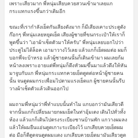
เพราะเสียวมาก พี่หนุ่มเสียบควยสวนเข้ามาเลยแก
กระแทกแรงขึ้นกว่าเดิมอีก
ขณะที่เรากำลังเย็ดกันเสียงดังมาก ก็มีเสียงเคาะประตูดัง
ก๊อกๆ พี่หนุ่มเลยหยุดเย็ด เสียงผู้ชายที่ขนกระเป๋าให้เราก็
พูดขึ้นว่า “เอาผ้าเช็ดตัวมาให้ครับ” พี่หนุ่มเลยบอกไปว่า
ประตูไม่ได้ล็อค เอามาวางไว้เลย แล้วแกก็เย็ดผมต่อ ผมก็
บอกพี่จะบ้าหรอ แล้วผู้ชายคนนั้นก็เดินเข้ามา ผมเลยก้ม
หน้าลงเพราะอายแต่พี่หนุ่มก็ดึงหัวผมขึ้นมาแล้วดึงให้หัน
มาจูบกับแก พี่หนุ่มกระแทกควยเย็ดตูดต่อหน้าผู้ชายคน
นั้น จนตูดผมกระเพื่อมไปตามแรงเย็ดแก ผู้ชายคนนั้นรีบ
วางผ้าเช็ดตัวแล้วเดินออกไป
ผมถามพี่หนุ่มว่าพี่ทำแบบนั้นทำไม แกบอกว่ามันเสียวดี
จากนั้นแกก็เปลี่ยนมายกผมเย็ดในท่าอุ้มเตง เดินไปทั่วทั้ง
ห้อง แล้วแกก็เดินไปตรงระเบียงชานบ้านพัก แกวางผมลง
แล้วให้ผมยืนแอ่นตูดเกาะระเบียงไว้ แกเสียบควยเย็ดผม
ต่อ มือก็ตีตูดจนตูดผมแดง แกเสียบควยเย็ดมามันเสียวตูด