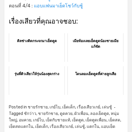
ตอนที่ 4/4 :
แอบแฟนมาเย็ดโชว์กับชู้
เรื่องเสียวที่คุณอาจชอบ:
ดิลช่างติดกระจกมาเย็ดตูด
เมียท้องเลยเย็ดตูดน้องชายเมีย
แก้ขัด
รุ่นพี่ติวเสียวให้รุ่นน้องสุดกร่าง
โดนลองเย็ดตูดที่ค่ายลูกเสือ
Posted in
ชายรักชาย
,
เกย์ไบ
,
เย็ดเด็ก
,
เรื่องเสียวเกย์
,
เล่นชู้
Tagged
ชักว่าว
,
ชายรักชาย
,
ดูดควย
,
ผัวเพื่อน
,
ลองเย็ดตูด
,
หนุ่ม
ใหญ่
,
อมควย
,
เกย์ไบ
,
เย็ดกับชายแท้
,
เย็ดตูด
,
เย็ดตูดเพื่อน
,
เย็ดสด
,
เย็ดสดแตกใน
,
เย็ดเด็ก
,
เรื่องเสียวเกย์
,
เล่นชู้
,
แตกใน
,
แอบเย็ด