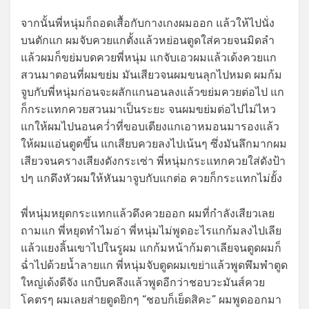
จากนั้นพี่หนุ่มก็ถอดเสื้อกับกางเกงผมออก แล้วให้ไปนั่ง
บนตักแก ผมจับควยแกตั้งแล้วหย่อนตูดใส่ควยจนมิดลำ
แล้วผมก็ขย่มบดควยพี่หนุ่ม แกจับเอวผมแล้วเด้งควยแก
สวนมาตอนที่ผมขย่ม มันเสียวจนผมขนลุกไปหมด ผมก้ม
จูบกับพี่หนุ่มก่อนจะผลักแกนอนลงแล้วขย่มควยต่อไป แก
ก็กระแทกควยสวนมาเป็นระยะ จนผมขย่มต่อไปไม่ไหว
แกให้ผมไปนอนคว่ำที่ขอบเตียงแกเอาหมอนมารองแล้ว
ให้ผมแอ่นตูดขึ้น แกเสียบควยลงไปเน้นๆ ซึ่งมันลึกมากผม
เสียวจนครางเสียงดังกระเซ่า พี่หนุ่มกระแทกควยใส่ดังป้า
ปๆ แกดึงหัวผมให้หันมาจูบกับแกต่อ ควยก็กระแทกไม่ยั้ง
พี่หนุ่มหยุดกระแทกแล้วดึงควยออก ผมที่กำลังเสียวเลย
ถามแก พี่หยุดทำไมอ่า พี่หนุ่มไม่พูดอะไรแกก้มลงไปเลีย
แล้วแยงลิ้นเขาไปในรูผม แกก้มหน้าก้มตาเลียจนตูดผมก็
ฉ่ำไปด้วยน้ำลายแก พี่หนุ่มจับตูดผมเขย่าแล้วพูดพึมพำตูด
ใหญ่เด้งดีจัง แกบีบคลึงแล้วพูดอีกว่าชอบวะมันส์ควย
โคตรๆ ผมเลยส่ายตูดยิกๆ “ชอบก็เย็ดสิคะ” ผมพูดออกมา