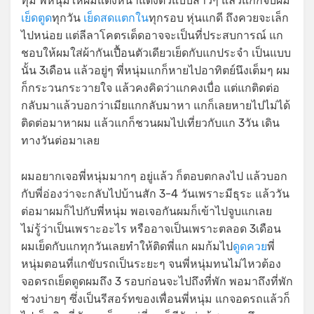
ทุ่ม พี่หนุ่มให้ผมแต่งหน้าแต่งตัวแบบสาวๆ แล้วแกก็จับผม
เย็ดตูด
ทุกวัน
เย็ดสดแตกใน
ทุกรอบ หุ่นแกดี ถึงควยจะเล็ก
ไปหน่อย แต่ลีลาโคตรเด็ดอาจจะเป็นที่ประสบการณ์ แก
ชอบให้ผมใส่ผ้ากันเปื้อนตัวเดียวเย็ดกับแกประจำ เป็นแบบ
นั้น 3เดือน แล้วอยู่ๆ พี่หนุ่มแกก็หายไปอาทิตย์นึงเต็มๆ ผม
ก็กระวนกระวายใจ แล้วคงคิดว่าแกคงเบื่อ แต่แกติดต่อ
กลับมาแล้วบอกว่าเมียแกกลับมาหา แกก็เลยหายไปไม่ได้
ติดต่อมาหาผม แล้วแกก็ชวนผมไปเที่ยวกับแก 3วัน เดิน
ทางวันต่อมาเลย
ผมอยากเจอพี่หนุ่มมากๆ อยู่แล้ว ก็ตอบตกลงไป แล้วบอก
กับพี่อ่องว่าจะกลับไปบ้านสัก 3-4 วันเพราะมีธุระ แล้ววัน
ต่อมาผมก็ไปกับพี่หนุ่ม พอเจอกันผมก็เข้าไปจูบแกเลย
ไม่รู้ว่าเป็นเพราะอะไร หรืออาจเป็นเพราะตลอด 3เดือน
ผมเย็ดกับแกทุกวันเลยทำให้ติดพี่แก ผมก้มไป
ดูดควย
พี่
หนุ่มตอนที่แกขับรถเป็นระยะๆ จนพี่หนุ่มทนไม่ไหวต้อง
จอดรถเย็ดตูดผมถึง 3 รอบก่อนจะไปถึงที่พัก พอมาถึงที่พัก
ช่วงบ่ายๆ ซึ่งเป็นรีสอร์ทของเพื่อนพี่หนุ่ม แกจอดรถแล้วก็