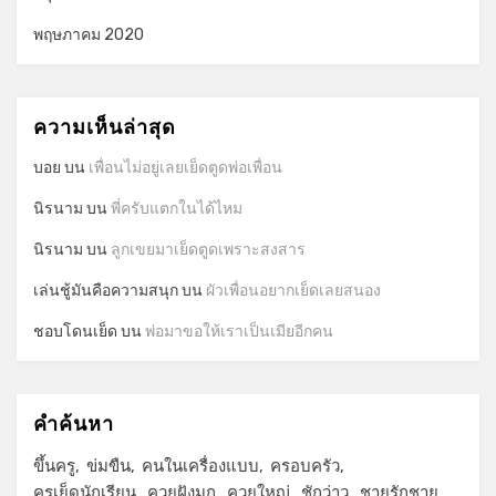
พฤษภาคม 2020
ความเห็นล่าสุด
บอย
บน
เพื่อนไม่อยู่เลยเย็ดตูดพ่อเพื่อน
นิรนาม
บน
พี่ครับแตกในได้ไหม
นิรนาม
บน
ลูกเขยมาเย็ดตูดเพราะสงสาร
เล่นชู้มันคือความสนุก
บน
ผัวเพื่อนอยากเย็ดเลยสนอง
ชอบโดนเย็ด
บน
พ่อมาขอให้เราเป็นเมียอีกคน
คำค้นหา
ขึ้นครู
ข่มขืน
คนในเครื่องแบบ
ครอบครัว
ครูเย็ดนักเรียน
ควยฝังมุก
ควยใหญ่
ชักว่าว
ชายรักชาย