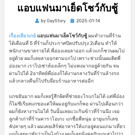
แอบแฟนมาเย็ดโชว์กับชู้
Posted
by
GayStory
2025-01-14
on
เรื่องเสียวเกย์
แอบแฟนมาเย็ดโชว์กับชู้
ผมทำงานที่ร้าน
ได้เดือนที่ 5 ที่ร้านก็ประกาศปิดปรับปรุง 2เดือน ทำให้
พนักงานขาดรายได้ พี่อ่องเลยลาออก แล้วแกก็ชวนผมไป
อยู่ด้วย ผมก็เลยลาออกตามแกไป เพราะช่วงนั้นผมติดพี่
อ่องมาก เราไปเช่าห้องเล็กๆ ไม่แพงมากอยู่ด้วยกัน จน
ผ่านไปได้ 2อาทิตย์พี่อ่องก็ได้งานกลางวันที่ร้านล้างรถ
แล้วกลางคืนก็ไปรับจ๊อบร้านอาหารต่ออีก
แกขยันมาก ผมก็เลยรู้สึกผิดที่ช่วยอะไรแกไม่ได้ แต่พี่อ๋อง
ก็ไม่ซีเรียสแกขอแค่ให้ผมอยู่กับแกก็พอ ผ่านไปเดือนกว่า
ผมก็ยังหางานไม่ได้ วันนั้นเลยแวะกินข้าวที่ร้านนึง เจอ
ลูกค้าเก่าที่ร้านคาราโอเกะ แกชื่อพี่หนุ่ม อายุแกก็เลข
4ปลายๆ แล้ว ผมเคยเสิร์ฟอาหารให้แกอยู่ตอนแกมาเที่ยว
แกก็เลยมาทักว่าเป็นไงบ้าง ผมก็เลยนั่งคุยกับแกเล่าไปว่า