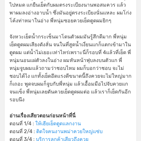
ไปหมด แกยืนเย็ดกับผมตรงระเบียงนานพอสมควร แล้ว
พาผมลงอ่างอาบน้ำ ซึ่งมันอยู่ตรงระเบียงนั่นแหละ ผมโก่ง
โค้งท่าหมาในอ่าง พี่หนุ่มซอยควยเย็ดตูดผมยิกๆ
จังหวะเย็ดน้ำกระเซ็นมาโดนตัวผมมันรู้สึกดีมาก พี่หนุ่ม
เย็ดตูดผมเสียงดังลั่น จนในที่สูดน้ำเงี่ยนแกก็แตกเข้ามาใน
ตูดผม แต่น้ำไม่เยอะเท่าไหร่เพราะนี่ก็รอบที่ 4แล้วที่เย็ด พี่
หนุ่มนอนแผ่ตัวลงในอ่าง ผมหันหน้าฟุบลงบนตัวแก พี่
หนุ่มจูบผมแล้วถามว่าชอบไหม ผมก็บอกว่าชอบ จะไม่
ชอบได้ไง แกทั้งเย็ดอึดแรงดีขนาดนี้ถึงควยจะไม่ใหญ่มาก
ก็เถอะ พูดจบผมก็จูบกับพี่หนุ่ม แล้วเอื้อมมือไปจับควยแก
จนแข็ง พี่หนุ่มเลยดันควยเย็ดตูดผมต่อ แล้วเราก็เย็ดกันอีก
รอบนึง
อ่านเรื่องเสียวตอนก่อนหน้าที่นี่
ตอนที่ 1/4 :
ให้เฮียเย็ดตูดแลกงาน
ตอนที่ 2/4 :
ติดใจคนงานพม่าควยใหญ่แซ่บ
ตอนที่ 3/4 :
บริการลูกค้าเสียวถึงควย