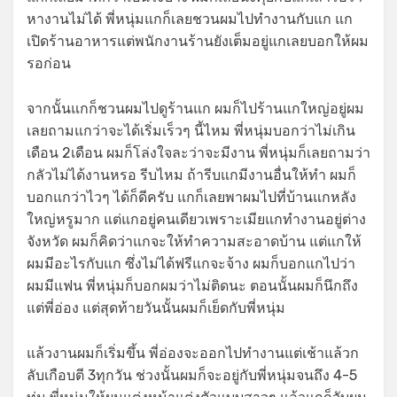
หางานไม่ได้ พี่หนุ่มแกก็เลยชวนผมไปทำงานกับแก แก
เปิดร้านอาหารแต่พนักงานร้านยังเต็มอยู่แกเลยบอกให้ผม
รอก่อน
จากนั้นแกก็ชวนผมไปดูร้านแก ผมก็ไปร้านแกใหญ่อยู่ผม
เลยถามแกว่าจะได้เริ่มเร็วๆ นี้ไหม พี่หนุ่มบอกว่าไม่เกิน
เดือน 2เดือน ผมก็โล่งใจละว่าจะมีงาน พี่หนุ่มก็เลยถามว่า
กลัวไม่ได้งานหรอ รีบไหม ถ้ารีบแกมีงานอื่นให้ทำ ผมก็
บอกแกว่าไวๆ ได้ก็ดีครับ แกก็เลยพาผมไปที่บ้านแกหลัง
ใหญ่หรูมาก แต่แกอยู่คนเดียวเพราะเมียแกทำงานอยู่ต่าง
จังหวัด ผมก็คิดว่าแกจะให้ทำความสะอาดบ้าน แต่แกให้
ผมมีอะไรกับแก ซึ่งไม่ได้ฟรีแกจะจ้าง ผมก็บอกแกไปว่า
ผมมีแฟน พี่หนุ่มก็บอกผมว่าไม่ติดนะ ตอนนั้นผมก็นึกถึง
แต่พี่อ่อง แต่สุดท้ายวันนั้นผมก็เย็ดกับพี่หนุ่ม
แล้วงานผมก็เริ่มขึ้น พี่อ่องจะออกไปทำงานแต่เช้าแล้วก
ลับเกือบตี 3ทุกวัน ช่วงนั้นผมก็จะอยู่กับพี่หนุ่มจนถึง 4-5