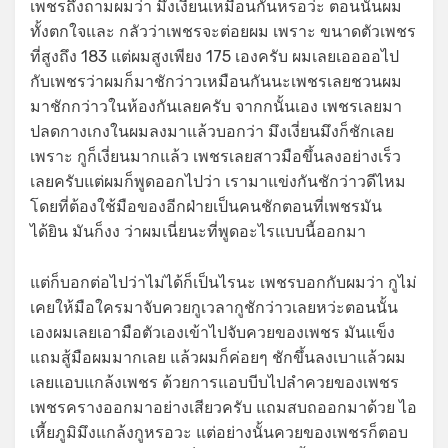
เพชรถึงถามผมว่า มึงเงี่ยนเหมือนกันหรอว่ะ ตอนนั้นผม
ทั้งตกใจและ กลัวว่าเพชรจะต่อยผม เพราะ ขนาดตัวเพชร
ที่สูงถึง 183 แต่ผมสูงเพียง 175 เองครับ ผมเลยเออออไป
กับเพชรว่าผมก็มาชักว่าวเหมือนกันนะเพชรเลยชวนผม
มาชักกว่าวในห้องกันเลยครับ จากกนั้นเอง เพชรเลยมา
ปลดกางเกงในผมลงมาแล้วบอกว่า มึงเงี่ยนมึงก็ชักเลย
เพราะ กูก็เงี่ยนมากแล้ว เพชรเลยสาวมือขึ้นลงอย่างเร็ว
เลยครับแต่ผมก็พูดออกไปว่า เรามาแข่งกันชักว่าวดีไหม
โดยที่ต้องใช้มือของอีกฝ่ายเป็นคนชักตอนที่เพชรมัน
ได้ยิน มันก็งง ว่าผมเนี่ยนะที่พูดอะไรแบบนี้ออกมา
แต่ก็บอกต่อไปว่าไม่ได้ก็เป็นไรนะ เพชรบอกกับผมว่า กูไม่
เคยให้มือใครมาจับควยกูเวลากูชักว่าวเลยหว่ะตอนนั้น
เองผมเลยเอามือตัวเองเข้าไปจับควยของเพชร มันแข็ง
แถมสู้มือผมมากเลย แล้วผมก็ค่อยๆ ชักขึ้นลงเบาแล้วผม
เลยแอบแกล้งเพชร ด้วยการแอบบีบไปลำควยของเพชร
เพชรครางออกมาอย่างเสียวครับ แถมสบถออกมาด้วย ไอ
เหี้ยภูมิมึงแกล้งกูหรอวะ แต่อย่างนั้นควยของเพชรก็ตอบ