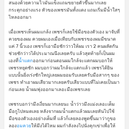
สนองด้วยความไวมันแข็งแถมขยายตัวขึ้นมากเลย
กระตุกอย่างแรง หัวของเพชรมันทั้งแดง แถมเริ่มมีน้ำใสๆ
ไหลออกมา
เมื่อเพชรเห็นผมแกล้ง เพชรก็เลยใช้มือของตัวเอง มาจับที่
ควยของผม ควยผมเองเมื่อเทียบกับเพชรของผมมีขนาด
แค่ 7 นิ้วเอง เพชรก็เอามือชักว่าวให้ผม เรา 2 คนผลัดกัน
ช่วยชักว่าวได้ประมาณนึงเลยครับ แล้วสุดท้ายก็เป็นผม
เองที่
น้ำแตก
ออกมาก่อนตอนผมใกล้จะแตกผมบอกให้
เพชรหยุดชัก ผมบอกว่าผมใกล้จะแตกแล้ว เพชรได้ยิน
แบบนั้นยิ่งเร่งชักใหญ่เลยผมยอมรับเลยครับมือสากๆ ของ
เพชร ทำเอาผมเสียวมากเลยครับเสียวแบบที่ไม่เคยเป็นมา
ก่อนเลย น้ำผมพุ่งออกมาเลอะมือเพชรเลย
เพชรบอกว่ามึงเงี่ยนมากเลยนะ น้ำว่าวมึงแม่งเลอะเต็ม
มือกูไปหมดเลย หลังจากผมน้ำแตกแล้วผมเลยหันไปใช้
มือของตัวเองอย่างเต็มที่ แล้วก็เลยลองพูดขึ้นมาว่ากูขอ
ลอง
อมควย
ให้มึงได้ไหม ผมกำลังลงไปนั่งคุกเข่าเพื่อให้