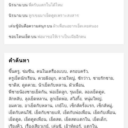
นิรนาม
บน
พี่ครับแตกในได้ไหม
นิรนาม
บน
ลูกเขยมาเย็ดตูดเพราะสงสาร
เล่นชู้มันคือความสนุก
บน
ผัวเพื่อนอยากเย็ดเลยสนอง
ชอบโดนเย็ด
บน
พ่อมาขอให้เราเป็นเมียอีกคน
คำค้นหา
ขึ้นครู
ข่มขืน
คนในเครื่องแบบ
ครอบครัว
ครูเย็ดนักเรียน
ควยฝังมุก
ควยใหญ่
ชักว่าว
ชายรักชาย
ซาดิส
ดูดควย
น้าเย็ดกับหลาน
ผัวเพื่อน
พี่ชายน้องชายเย็ดกัน
พ่อเย็ดลูก
รุมเย็ด
ลองเย็ดตูด
ลักหลับ
ลุงเย็ดหลาน
ลูกเย็ดพ่อ
สวิงกิ้ง
หนุ่มใหญ่
อมควย
อาเย็ดกับหลาน
เกย์ไบ
เซ็กส์ครั้งแรก
เซ็กส์หมู่
เย็ดกับคนใช้
เย็ดกับชายแท้
เย็ดกับพ่อเพื่อน
เย็ดกับเพื่อน
เย็ดตูด
เย็ดตูดเพื่อน
เย็ดสด
เย็ดสดแตกใน
เย็ดเด็ก
เรียงคิว
เรื่องเสียวเกย์
เล่นชู้
เอ้าท์ดอร์
แตกใน