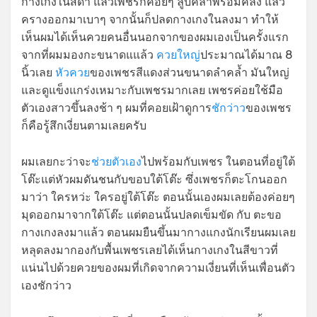
กางเกงในสีดำ แล้วเพชรก็ค่อยๆ ลูบคลำพร้อมคลึง แล้ว
ครางออกมาเบาๆ จากนั้นก็ปลดกางเกงในลงมา ทำให้
เห็นผมได้เห็นควยคนอื่นนอกจากของผมเองเป็นครั้งแรก
จากที่ผมมองกะขนาดแแล้ว
ควยใหญ่
ประมาณได้มาณ 8
นิ้วเลย
หัวควย
ของเพชรสีแดงส่วนขนาดลำคล้ำ มันใหญ่
และดูแข็งแกร่งเหมาะกับเพชรมากเลย เพชรค่อยใช้มือ
ตัวเองสาวขึ้นลงช้า ๆ ผมที่คอยเฝ้าดูการ
ชักว่าว
ของเพชร
ก็คือรู้สึกเงี่ยนตามเลยครับ
ผมเลยกะว่าจะ
ช่วยตัวเอง
ไปพร้อมกับเพชร ในตอนที่อยู่ใต้
โต๊ะแต่หัวผมดันชนกับขอบใต้โต๊ะ ซึ่งเพชรก็ตะโกนออก
มาว่า ใครหว่ะ ใครอยู่ใต้โต๊ะ ตอนนั้นเองผมเลยต้องค่อยๆ
มุดออกมาจากใต้โต๊ะ แต่ตอนนั้นปลดเข็มขัด กับ ตะขอ
กางเกงลงมาแล้ว ตอนผมยืนขึ้นมากางแกงนักเรียนผมเลย
หลุดลงมากองกับพื้นเพชรเลยได้เห็นกางเกงในสีขาวที่
แน่นไปด้วยควยของผมที่เกิดจากความเงี่ยนที่เห็นเพื่อนตัว
เองชักว่าว