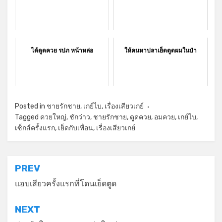
ได้ดูดควย รปภ หน้าหล่อ
ให้คนหาปลาเย็ดตูดผมในป่า
Posted in
ชายรักชาย
,
เกย์ไบ
,
เรื่องเสียวเกย์
Tagged
ควยใหญ่
,
ชักว่าว
,
ชายรักชาย
,
ดูดควย
,
อมควย
,
เกย์ไบ
,
เซ็กส์ครั้งแรก
,
เย็ดกับเพื่อน
,
เรื่องเสียวเกย์
แนะแนว
PREV
เรื่อง
แอบเสียวครั้งแรกที่โดนเย็ดตูด
NEXT