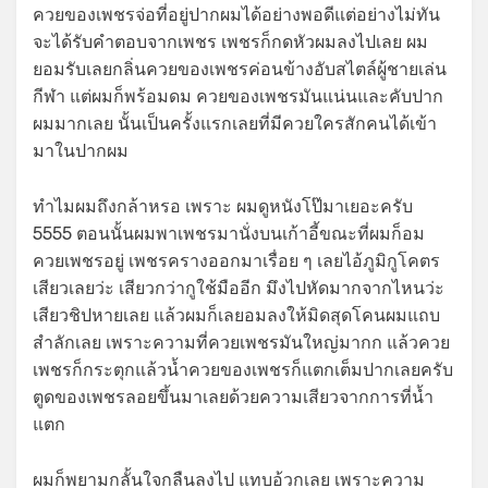
ควยของเพชรจ่อที่อยู่ปากผมได้อย่างพอดีแต่อย่างไม่ทัน
จะได้รับคำตอบจากเพชร เพชรก็กดหัวผมลงไปเลย ผม
ยอมรับเลยกลิ่นควยของเพชรค่อนข้างอับสไตล์ผู้ชายเล่น
กีฬา แต่ผมก็พร้อมดม ควยของเพชรมันแน่นและคับปาก
ผมมากเลย นั้นเป็นครั้งแรกเลยที่มีควยใครสักคนได้เข้า
มาในปากผม
ทำไมผมถึงกล้าหรอ เพราะ ผมดูหนังโป๊มาเยอะครับ
5555 ตอนนั้นผมพาเพชรมานั่งบนเก้าอี้ขณะที่ผมก็อม
ควยเพชรอยู่ เพชรครางออกมาเรื่อย ๆ เลยไอ้ภูมิกูโคตร
เสียวเลยว่ะ เสียวกว่ากูใช้มืออีก มึงไปหัดมากจากไหนว่ะ
เสียวชิปหายเลย แล้วผมก็เลยอมลงให้มิดสุดโคนผมแถบ
สำลักเลย เพราะความที่ควยเพชรมันใหญ่มากก แล้วควย
เพชรก็กระตุกแล้วน้ำควยของเพชรก็แตกเต็มปากเลยครับ
ตูดของเพชรลอยขึ้นมาเลยด้วยความเสียวจากการที่น้ำ
แตก
ผมก็พยามกลั้นใจกลืนลงไป แทบอ้วกเลย เพราะความ