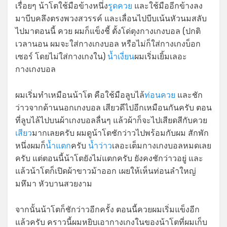
เรื่อยๆ น้าโตใช้มือข้างหนึ่ง
รูดควย
และใช้มืออีกข้างลง
มาบีบคลึงตรงพวงสวรรค์ และเลื่อนไปบีบเน้นหัวนมสลับ
ไปมาตอนนี้ ควย ผมก็แข็งชี้ ตั้งโด่ตุงกางเกงบอล (ปกติ
เวลานอน ผมจะใส่กางเกงบอล หรือไม่ก็ใส่กางเกงบ็อก
เซอร์ โดยไม่ใส่กางเกงใน)
น้ำเงี่ยน
ผมเริ่มเยิ้มเลอะ
กางเกงบอล
ผมเริ่มทำเหมือนน้าโต คือใช้มือลูบไล้
ท่อนควย
และชัก
ว่าวจากด้านนอกเกงบอล เสียวดีไปอีกเหมือนกันครับ ตอน
ที่ลูบไล้ไปบนผ้าเกงบอลลื่นๆ แล้วผ้าก็จะไปเสียดสีกับควย
เสียว
มากเลยครับ ผมดูน้าโตชักว่าวไปพร้อมกับผม สักพัก
หนึ่งผมก็
น้ำแตก
ครับ
น้ำว่าว
เลอะเต็มกางเกงบอลหมดเลย
ครับ แต่ตอนนี้น้าโตยังไม่แตกครับ ยังคงชักว่าวอยู่ และ
แล้วน้าโตก็เปิดผ้าขาวม้าออก เผยให้เห็นท่อนลำใหญ่
มหึมา หัวบานสวยงาม
จากนั้นน้าโตก็ชักว่าวอีกครั้ง ตอนนี้ควยผมเริ่มแข็งอีก
แล้วครับ คราวนี้ผมหยิบเอากางเกงในของน้าโตที่ผมเก็บ