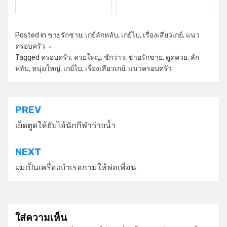
Posted in
ชายรักชาย
,
เกย์ลักหลับ
,
เกย์ไบ
,
เรื่องเสียวเกย์
,
แนว
ครอบครัว
Tagged
ครอบครัว
,
ควยใหญ่
,
ชักว่าว
,
ชายรักชาย
,
ดูดควย
,
ลัก
หลับ
,
หนุ่มใหญ่
,
เกย์ไบ
,
เรื่องเสียวเกย์
,
แนวครอบครัว
แนะแนว
PREV
เรื่อง
เย็ดตูดให้ยับไอ้นักกีฬาว่ายน้ำ
NEXT
ผมเป็นเครื่องบำเรอกามให้พ่อเพื่อน
ใส่ความเห็น