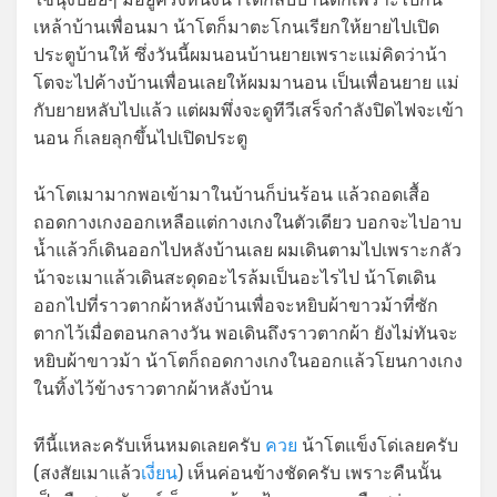
เหล้าบ้านเพื่อนมา น้าโตก็มาตะโกนเรียกให้ยายไปเปิด
ประตูบ้านให้ ซึ่งวันนี้ผมนอนบ้านยายเพราะแม่คิดว่าน้า
โตจะไปค้างบ้านเพื่อนเลยให้ผมมานอน เป็นเพื่อนยาย แม่
กับยายหลับไปแล้ว แต่ผมพึ่งจะดูทีวีเสร็จกำลังปิดไฟจะเข้า
นอน ก็เลยลุกขึ้นไปเปิดประตู
น้าโตเมามากพอเข้ามาในบ้านก็บ่นร้อน แล้วถอดเสื้อ
ถอดกางเกงออกเหลือแต่กางเกงในตัวเดียว บอกจะไปอาบ
น้ำแล้วก็เดินออกไปหลังบ้านเลย ผมเดินตามไปเพราะกลัว
น้าจะเมาแล้วเดินสะดุดอะไรล้มเป็นอะไรไป น้าโตเดิน
ออกไปที่ราวตากผ้าหลังบ้านเพื่อจะหยิบผ้าขาวม้าที่ซัก
ตากไว้เมื่อตอนกลางวัน พอเดินถึงราวตากผ้า ยังไม่ทันจะ
หยิบผ้าขาวม้า น้าโตก็ถอดกางเกงในออกแล้วโยนกางเกง
ในทิ้งไว้ข้างราวตากผ้าหลังบ้าน
ทีนี้แหละครับเห็นหมดเลยครับ
ควย
น้าโตแข็งโด่เลยครับ
(สงสัยเมาแล้ว
เงี่ยน
) เห็นค่อนข้างชัดครับ เพราะคืนนั้น