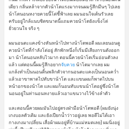
เดียว กลิ่นหล้าจากตัวน้าโตแรงมากจนผมรู้สึกมึนๆ ไปเลย
น้าโตนอนหงายควยนี้โด่ชี้ฟ้าเลย ผมนอนใจเต้นรัวเลย
ครับอยู่ใกล้แนบชิดขนาดนี้แถมควยน้าโตยังแข็งโด่
ยั่วยวนใจ จริง ๆ
ผมนอนตะแคงข้างหันหน้าไปทางน้าโตพอดี ผมเลยนอนดู
ควยน้าโตที่กำลังโด่อยู่ สักพักหนึ่งก็เริ่มมีเสียงกรนดังออก
มา น้าโตนอนหลับไวมาก ตอนนี้ควยน้าโตเริ่มอ่อนตัวลง
แล้ว แต่ตอนนี้ผมรู้สึกอยาก
จับควย
น้าโตมากเลย ผม
แกล้งทำเป็นนอนดิ้นพลิกตัวจากนอนตะแคงเป็นนอนคว่ำ
แล้วเอาขาพาดไปทับขาน้าโต และแขนผมก็พาดไปบน
หน้าอกของน้าโต และผมก็นอนทับแขนน้าโตอยู่ซึ่งน้าโต
นอนอยู่ในท่านอนหงายแล้วเอาแขนวางไว้ข้างลำตัว
และตอนนี้ควยผมมันไปอยู่ตรงฝ่ามือน้าโตพอดี (ผมยังนุ่ง
เกงบอลตัวเดิม และยังเปียกน้ำว่าวอยู่เลย พอดีไม่ได้เอา
กางเกงมาเปลี่ยน เสื่อผ้าผมอยู่ที่บ้านแม่หมดเลย) ผมนิ่งอยู่