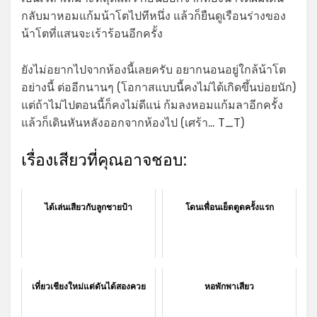
กลับมาหอมแก้มน้าโตไปทีหนึ่ง แล้วก็ยืนดูเรือนร่างของ
น้าโตที่แสนจะเร้าร้อนอีกครั้ง
ยังไม่อยากไปจากห้องนี้เลยครับ อยากนอนอยู่ใกล้น้าโต
อย่างนี้ ต่ออีกนานๆ (โอกาสแบบนี้คงไม่ได้เกิดขึ้นบ่อยนัก)
แต่ถ้าไม่ไปตอนนี้ก็คงไม่ดีแน่ ก้มลงหอมแก้มลาอีกครั้ง
แล้วก็เดินหันหลังออกจากห้องไป (เศร้า… T_T)
เรื่องเสียวที่คุณอาจชอบ:
ได้เล่นเสียวกับลูกชายป้า
โดนเพื่อนเย็ดตูดครั้งแรก
เที่ยวเชียงใหม่แต่ดันได้สองควย
หอพักพาเสียว