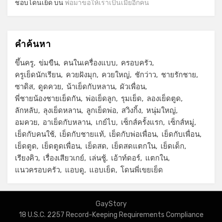
ชอบโดนเย็ด
บน
พ่อมาขอให้เราเป็นเมียอีกคน
คำค้นหา
ขึ้นครู
ข่มขืน
คนในเครื่องแบบ
ครอบครัว
ครูเย็ดนักเรียน
ควยฝังมุก
ควยใหญ่
ชักว่าว
ชายรักชาย
ซาดิส
ดูดควย
น้าเย็ดกับหลาน
ผัวเพื่อน
พี่ชายน้องชายเย็ดกัน
พ่อเย็ดลูก
รุมเย็ด
ลองเย็ดตูด
ลักหลับ
ลุงเย็ดหลาน
ลูกเย็ดพ่อ
สวิงกิ้ง
หนุ่มใหญ่
อมควย
อาเย็ดกับหลาน
เกย์ไบ
เซ็กส์ครั้งแรก
เซ็กส์หมู่
เย็ดกับคนใช้
เย็ดกับชายแท้
เย็ดกับพ่อเพื่อน
เย็ดกับเพื่อน
เย็ดตูด
เย็ดตูดเพื่อน
เย็ดสด
เย็ดสดแตกใน
เย็ดเด็ก
เรียงคิว
เรื่องเสียวเกย์
เล่นชู้
เอ้าท์ดอร์
แตกใน
แนวครอบครัว
แอบดู
แอบเย็ด
โดนพี่เขยเย็ด
GayStory
18 U.S.C. 2257 Record-Keeping Requirements Compliance