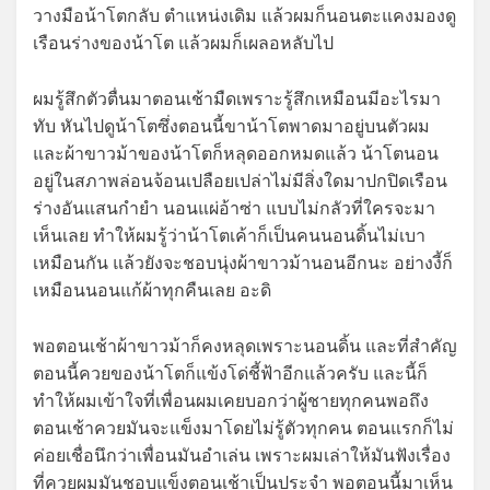
วางมือน้าโตกลับ ตำแหน่งเดิม แล้วผมก็นอนตะแคงมองดู
เรือนร่างของน้าโต แล้วผมก็เผลอหลับไป
ผมรู้สึกตัวตื่นมาตอนเช้ามืดเพราะรู้สึกเหมือนมีอะไรมา
ทับ หันไปดูน้าโตซึ่งตอนนี้ขาน้าโตพาดมาอยู่บนตัวผม
และผ้าขาวม้าของน้าโตก็หลุดออกหมดแล้ว น้าโตนอน
อยู่ในสภาพล่อนจ้อนเปลือยเปล่าไม่มีสิ่งใดมาปกปิดเรือน
ร่างอันแสนกำยำ นอนแผ่อ้าซ่า แบบไม่กลัวที่ใครจะมา
เห็นเลย ทำให้ผมรู้ว่าน้าโตเค้าก็เป็นคนนอนดิ้นไม่เบา
เหมือนกัน แล้วยังจะชอบนุ่งผ้าขาวม้านอนอีกนะ อย่างงี้ก็
เหมือนนอนแก้ผ้าทุกคืนเลย อะดิ
พอตอนเช้าผ้าขาวม้าก็คงหลุดเพราะนอนดิ้น และที่สำคัญ
ตอนนี้ควยของน้าโตก็แข้งโด่ชี้ฟ้าอีกแล้วครับ และนี้ก็
ทำให้ผมเข้าใจที่เพื่อนผมเคยบอกว่าผู้ชายทุกคนพอถึง
ตอนเช้าควยมันจะแข็งมาโดยไม่รู้ตัวทุกคน ตอนแรกก็ไม่
ค่อยเชื่อนึกว่าเพื่อนมันอำเล่น เพราะผมเล่าให้มันฟังเรื่อง
ที่ควยผมมันชอบแข็งตอนเช้าเป็นประจำ พอตอนนี้มาเห็น