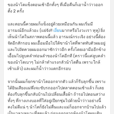
ของน้าโตแข็งตอนเช้าอีกทั้งๆ ที่เมื่อคืนก็เอาน้ำว่าวออก
ตั้ง 2 ครั้ง
และตอนนี้ควยผมก็แข็งอยู่ด้วยเหมือนกัน ผมเริ่มมี
อารมณ์อีกแล้วอะ (แย่จัง!!
เงี่ยน
มากหรือไงวะเรา หุหุ) ยิ่ง
เห็นน้าโตในสภาพตอนนี้แล้ว อารมณ์กระเจิง อย่างนี้ต้อง
จัดอีกสักรอบ ผมเอื้อมมือไปใต้ขาน้าโตที่พาดทับตัวผมอยู่
และไปงัดควยผมออกมาชักว่าวอีก ครั้งโดยเอามืออีกข้าง
เอื้อมไปลูบคลำท่อนลำของน้าโตอีกที (คราวนี้แค่ลูบคลำ
ของน้าโตเบาๆ ไม่กล้าทำแรงกลัวน้าโตตื่น เพราะใกล้
เช้าแล้ว) และผมก็น้ำว่าวแตกอีกรอบ
จากนั้นผมก็ยกขาน้าโตออกจากตัว แล้วก็รีบลุกขึ้น เพราะ
ได้ยินเสียงแม่พึ่งจะขับรถออกไปตลาดตอนเช้าแล้ว ก็เลย
ต้องรีบลุกขึ้นกลับบ้านไปเปลี่ยนเสื้อผ้า ถ้ารอไปตอนสว่าง
ทั้งๆ ที่กางเกงบอลที่ใส่อยู่เปียกชุ่มไปด้วยน้ำว่าวอย่างนี้
คงไม่ดีแน่ ๆ น้าโตก็ยังไม่ตื่นและแม่ก็ออกจากบ้านไปแล้ว
เป็นเวลาเหมาะที่สุดแล้ว ก่อนออกจากห้องน้าโตผมเดิน