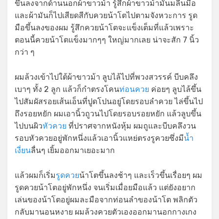
ขึ้นลงจากด้านนอกผ้าขาวม้า รู้สึกผ้าขาวม้ามันมลื่นมือ
และผ้ามันก็ไปเสียดสีกับควยน้าโตไปตามจังหวะการ รูด
มือขึ้นลงของผม รู้สึกควยน้าโตจะแข็งเต็มที่แล้วเพราะ
ตอนนี้ควยน้าโตแข็งมากๆๆ ใหญ่มากเลย น่าจะสัก 7 นิ้ว
กว่า ๆ
ผมล้วงเข้าไปใต้ผ้าขาวม้า ลูบไล้ไปที่พวงสวรรค์ บีบคลึง
เบาๆ ทั้ง 2 ลูก แล้วก็กำตรงโคน
ท่อนควย
ค่อยๆ ลูบไล้ขึ้น
ไปสัมผัสรอยเส้นเอ็นที่ปูดโปนอยู่โดยรอบลำควย ไล่ขึ้นไป
ถึงรอยหยัก ผมเอานิ้วถูวนไปโดยรอบรอยหยัก แล้วลูบขึ้น
ไปบนผิว
หัวควย
ที่ปราศจากหนังหุ้ม ผมถูและบีบคลึงวน
รอบหัวควยอยู่พักหนึ่งแล้วเอานิ้วแหย่ตรงรูควยซึ่งมี
น้ำ
เงี่ยน
ลื่นๆ เยิ้มออกมาเยอะมาก
แล้วผมก็เริ่ม
รูดควย
น้าโตขึ้นลงช้าๆ และเร็วขึ้นเรื่อยๆ ผม
รูดควยน้าโตอยู่พักหนึ่ง จนเริ่มเมื่อยมือแล้ว แต่ยังอยาก
เล่นของน้าโตอยู่ผมละมือจากท่อนลำของน้าโต พลิกตัว
กลับมานอนหงาย ผมล้วงควยตัวเองออกมานอกกางเกง