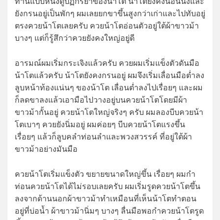
ท่านี้แป๊บหนึงดูปฏิกิริยาของน้าโต น้าโตยังคงนอนนิ่งและ
ยังกรนอยู่เป็นพักๆ ผมเลยยกขาขึ้นสูงกว่าเก่าและไปทับอยู่
ตรงควยน้าโตเลยครับ ควยน้าโตอ่อนตัวอยู่ใต้ผ้าขาวม้า
บางๆ แต่ก็รู้สึกว่าควยยังคงใหญ่อยู่ดี
อารมณ์ผมเริ่มกระเจิงแล้วครับ ควยผมเริ่มแข็งตัวดันมือ
น้าโตแล้วครับ น้าโตยังคงกรนอยู่ ผมจึงเริ่มเลื่อนมือต่ำลง
ลูบหน้าท้องแน่นๆ ของน้าโต เลื่อนต่ำลงไปเรื่อยๆ และผม
ก็ลดขาลงแล้วเอามือไปวางอยู่บนควยน้าโตโดยมีผ้า
ขาวม้ากั้นอยู่ ควยน้าโตใหญ่จริงๆ ครับ ผมลองบีบควยน้า
โตเบาๆ ควยยังนิ่มอยู่ ผมค่อยๆ บีบควยน้าโตแรงขึ้น
เรื่อยๆ แล้วก็ลูบคลำท่อนลำและพวงสวรรค์ ที่อยู่ใต้ผ้า
ขาวม้าอย่างมันมือ
ควยน้าโตเริ่มแข็งตัว ขยายขนาดใหญ่ขึ้น เรื่อยๆ ผมกำ
ท่อนควยน้าโตได้ไม่รอบเลยครับ ผมเริ่มรูดควยน้าโตขึ้น
ลงจากด้านนอกผ้าขาวม้าทำเหมือนที่เห็นน้าโตทำตอน
อยู่ที่บ่อน้ำ ผ้าขาวม้านิ่มๆ บางๆ ลื่นมือพอกำควยน้าโตรูด