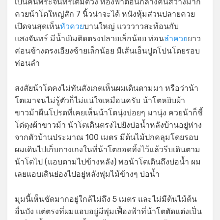
เป็นคืนพระจันทร์เต็มดวง ท้องฟ้าตอนกลางคืนสว่างมาก
ควยน้าโตใหญ่สัก 7 นิ้วน่าจะได้ หนังหุ้มส่วนปลายควย
เปิดจนสุดเห็น
หัวควย
บานใหญ่ แวววาวสะท้อนกับ
แสงจันทร์ มีน้ำเยิมติดตรงปลายเล็กน้อย ท่อน
ลำควย
ยาว
ค่อนข้างตรงเอียงซ้ายเล็กน้อย มีเส้นเอ็นปูดโปนโดยรอบ
ท่อนลำ
สงสัยน้าโตคงไม่ทันสังเกตเห็นผมเดินตามมา หรือว่าน้า
โตเมาจนไม่รู้ตัวก็ไม่แน่ใจเหมือนครับ น้าโตหยิบผ้า
ขาวม้าผืนโปรดที่เคยเห็นน้าโตนุ่งบ่อยๆ มานุ่ง ควยน้าก็ชี้
โด่ตุงผ้าขาวม้า น้าโตเดินตรงไปยังบ่อน้ำหลังบ้านอยู่ห่าง
จากตัวบ้านประมาณ 100 เมตร มีต้นไม้ปกคลุมโดยรอบ
ผมเดินไปเก็บกางเกงในที่น้าโตถอดทิ้งไว้แล้วรีบเดินตาม
น้าโตไป (แอบตามไปข้างหลัง) พอน้าโตเดินถึงบ่อน้ำ ผม
เลยแอบเดินย่องไปอยู่หลังพุ่มไม้ข้างๆ บ่อน้ำ
มุมนี้เห็นชัดมากอยู่ใกล้ไม่ถึง 5 เมตร และไม่มีต้นไม้ต้น
อื่นบัง แต่ตรงที่ผมแอบอยู่มีพุ่มเฟื้องฟ้าที่น้าโตตัดแต่งเป็น