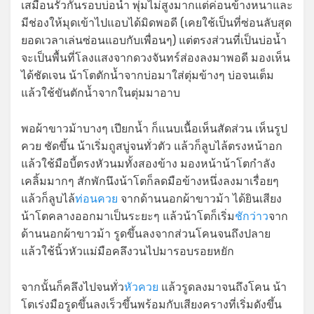
เสมือนรั้วกันรอบบ่อน้ำ พุ่มไม่สูงมากแต่ค่อนข้างหนาและ
มีช่องให้มุดเข้าไปแอบได้มิดพอดี (เคยใช้เป็นที่ซ่อนลับสุด
ยอดเวลาเล่นซ่อนแอบกับเพื่อนๆ) แต่ตรงส่วนที่เป็นบ่อน้ำ
จะเป็นพื้นที่โลงแสงจากดวงจันทร์ส่องลงมาพอดี มองเห็น
ได้ชัดเจน น้าโตตักน้ำจากบ่อมาใส่ตุ่มข้างๆ บ่อจนเต็ม
แล้วใช้ขันตักน้ำจากในตุ่มมาอาบ
พอผ้าขาวม้าบางๆ เปียกน้ำ ก็แนบเนื้อเห็นสัดส่วน เห็นรูป
ควย ชัดขึ้น น้าเริ่มถูสบู่จนทั่วตัว แล้วก็ลูบไล้ตรงหน้าอก
แล้วใช้มือบี้ตรงหัวนมทั้งสองข้าง มองหน้าน้าโตกำลัง
เคลิ้มมากๆ สักพักนึงน้าโตก็ลดมือข้างหนึ่งลงมาเรื่อยๆ
แล้วก็ลูบไล้
ท่อนควย
จากด้านนอกผ้าขาวม้า ได้ยินเสียง
น้าโตคลางออกมาเป็นระยะๆ แล้วน้าโตก็เริ่ม
ชักว่าว
จาก
ด้านนอกผ้าขาวม้า รูดขึ้นลงจากส่วนโคนจนถึงปลาย
แล้วใช้นิ้วหัวแม่มือคลึงวนไปมารอบรอยหยัก
จากนั้นก็คลึงไปจนทั่ว
หัวควย
แล้วรูดลงมาจนถึงโคน น้า
โตเร่งมือรูดขึ้นลงเร็วขึ้นพร้อมกับเสียงครางที่เริ่มดังขึ้น