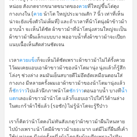
หน่อย สังเกตจากขนาดขนาดของ
ควย
ที่ใหญ่ขึ้นโด่ตุง
กางเกงใน (
ควย
น้าโต ใหญ่ประมาณสัก 7 นิ้ว เท่าที่เห็น
น่าจะยังแข็งตัวไม่เต็มที่) และถ้าเวลาที่น้าโตนุ่งผ้าข้าวม้า
อาบน้ำ จะเห็นได้ชัด ผ้าขาวม้าที่น้าโตนุ่งสวนใหญ่จะเป็น
ผ้าขาวม้าผืนเล็กแบบบาง พออาบน้ำทั้งผ้าขาวม้าจะเปียก
แนบเนื้อเห็นสัดส่วนชัดเจน
เวลา
ควยแข็ง
ก็จะเห็นได้ชัดเพราะผ้าขาวม้าไม่ได้รั้งควย
ไว้ผมเคยแอบเอาผ้าขาวม้าของน้าโตมานุ่ง นุ่งแล้วก็รู้สึก
โล่งๆ ช่วงล่าง ลมมันเย็นสบายดีไม่อึดอัดเหมือนตอนใส่
กางเกง มีหลายครั้งผมเอาผ้าขาวม้าของน้าโตมานุ่งแล้ว
ก็
ชักว่าว
ไปแล้วนึกภาพน้าโต
ชักว่าว
ตอนอาบน้ำ บางที
น้ำ
แตก
เลอะผ้าขาวม้าน้าโต แล้วก็แอบเอาไปใส่ไว้ด้านล่าง
ในตะกร้าผ้าใช้แล้ว (รอซัก) ไม่รู้น้าโตจะรู้รึป่าว
เราก็คิดว่าน้าโตคงไม่ทันสังเกตุว่าผ้าขาวม้าผืนไหนหาย
ไปบ้างเพราะน้าโตมีผ้าขาวม้าเยอะมาก แต่มีไม่กี่ผืนที่เค้า
ใช้นุ่งบ่อยๆ มีอยู่ครั้งหนึ่งน้าโตกลับบ้านดึกเพราะไปกิน