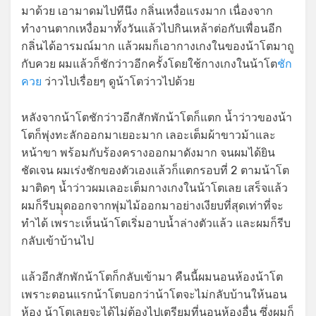
มาด้วย เอามาดมไปทีนึง กลิ่นเหงื่อแรงมาก เนื่องจาก
ทำงานตากเหงื่อมาทั้งวันแล้วไปกินเหล้าต่อกับเพื่อนอีก
กลิ่นได้อารมณ์มาก แล้วผมก็เอากางเกงในของน้าโตมาถู
กับควย ผมแล้วก็ชักว่าวอีกครั้งโดยใช้กางเกงในน้าโต
ชัก
ควย
ว่าวไปเรื่อยๆ ดูน้าโตว่าวไปด้วย
หลังจากน้าโตชักว่าวอีกสักพักน้าโตก็แตก น้ำว่าวของน้า
โตก็พุ่งทะลักออกมาเยอะมาก เลอะเต็มผ้าขาวม้าและ
หน้าขา พร้อมกับร้องครางออกมาดังมาก จนผมได้ยิน
ชัดเจน ผมเร่งชักของตัวเองแล้วก็แตกรอบที่ 2 ตามน้าโต
มาติดๆ น้ำว่าวผมเลอะเต็มกางเกงในน้าโตเลย เสร็จแล้ว
ผมก็รีบมุุดออกจากพุ่มไม้ออกมาอย่างเงียบที่สุดเท่าที่จะ
ทำได้ เพราะเห็นน้าโตเริ่มอาบน้ำล่างตัวแล้ว และผมก็รีบ
กลับเข้าบ้านไป
แล้วอีกสักพักน้าโตก็กลับเข้ามา คืนนี้ผมนอนห้องน้าโต
เพราะตอนแรกน้าโตบอกว่าน้าโตจะไม่กลับบ้านให้นอน
ห้อง น้าโตเลยจะได้ไม่ต้องไปเตรียมที่นอนห้องอื่น ซึ่งผมก็