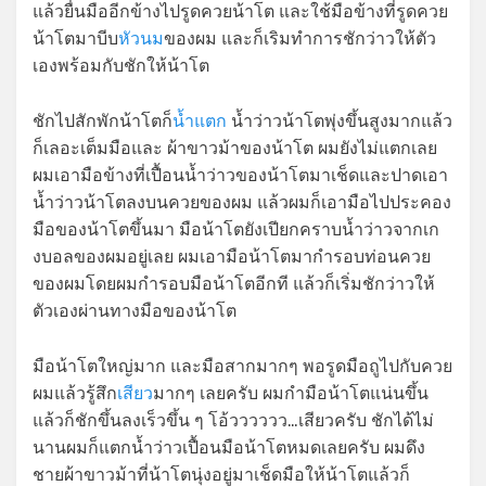
แล้วยื่นมืออีกข้างไปรูดควยน้าโต และใช้มือข้างที่รูดควย
น้าโตมาบีบ
หัวนม
ของผม และก็เริมทำการชักว่าวให้ตัว
เองพร้อมกับชักให้น้าโต
ชักไปสักพักน้าโตก็
น้ำแตก
น้ำว่าวน้าโตพุ่งขึ้นสูงมากแล้ว
ก็เลอะเต็มมือและ ผ้าขาวม้าของน้าโต ผมยังไม่แตกเลย
ผมเอามือข้างที่เปื้อนน้ำว่าวของน้าโตมาเช็ดและปาดเอา
น้ำว่าวน้าโตลงบนควยของผม แล้วผมก็เอามือไปประคอง
มือของน้าโตขึ้นมา มือน้าโตยังเปียกคราบน้ำว่าวจากเก
งบอลของผมอยู่เลย ผมเอามือน้าโตมากำรอบท่อนควย
ของผมโดยผมกำรอบมือน้าโตอีกที แล้วก็เริ่มชักว่าวให้
ตัวเองผ่านทางมือของน้าโต
มือน้าโตใหญ่มาก และมือสากมากๆ พอรูดมือถูไปกับควย
ผมแล้วรู้สึก
เสียว
มากๆ เลยครับ ผมกำมือน้าโตแน่นขึ้น
แล้วก็ชักขึ้นลงเร็วขึ้น ๆ โอ้วววววว…เสียวครับ ชักได้ไม่
นานผมก็แตกน้ำว่าวเปื้อนมือน้าโตหมดเลยครับ ผมดึง
ชายผ้าขาวม้าที่น้าโตนุ่งอยู่มาเช็ดมือให้น้าโตแล้วก็