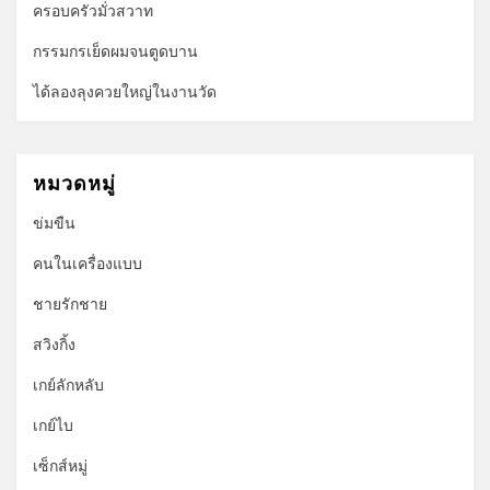
ครอบครัวมั่วสวาท
กรรมกรเย็ดผมจนตูดบาน
ได้ลองลุงควยใหญ่ในงานวัด
หมวดหมู่
ข่มขืน
คนในเครื่องแบบ
ชายรักชาย
สวิงกิ้ง
เกย์ลักหลับ
เกย์ไบ
เซ็กส์หมู่