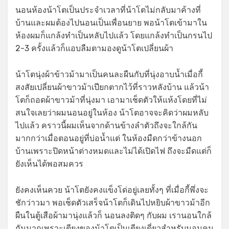
นอนห้องน้าโตเป็นประจำเวลาที่น้าโตไม่กลับมาค้างที่
บ้านและผมต้องไปนอนเป็นเพื่อนยาย พอน้าโตเข้ามาใน
ห้องผมก็แกล้งทำเป็นหลับไปแล้ว โดยแกล้งทำเป็นกรนไป
2-3 ครั้งแล้วก็แอบลืมตามองดูน้าโตเปลี่ยนผ้า
น้าโตนุ่งผ้าข้าวม้ามาเป็นคนละผืนกับที่นุ่งอาบน้ำเมื่อกี้
สงสัยเปลี่ยนผ้าขาวม้าเปียกตากไว้ที่ราวหลังบ้าน แล้วน้า
โตก็ถอดผ้าขาวม้าที่นุ่งมา เอามาเช็ดตัวให้แห้งโดยที่ไม่
สนใจเลยว่าผมนอนอยู่ในห้อง น้าโตอาจจะคิดว่าผมหลับ
ไปแล้ว คราวนี้ผมเห็นจากด้านข้างลำตัวถึงจะใกล้กัน
มากกว่าเมื่อตอนอยู่ที่บ่อน้ำแต่ ในห้องมืดกว่าข้างนอก
บ้านเพราะปิดหน้าต่างหมดและไม่ได้เปิดไฟ ถึงจะมืดแต่ก็
ยังเห็นได้พอสมควร
ยังคงเห็นควย น้าโตยังคงแข็งโด่อยู่เลยทั้งๆ ที่เมื่อกี้พึ่งจะ
ชักว่าวมา พอเช็ดตัวเสร็จน้าโตก็เดินไปหยิบผ้าขาวม้าอีก
ผืนในตู้เสือผ้ามานุ่งแล้วก็ นอนลงติดๆ กับผม เรานอนใกล้
กันมากเพราะเตียงของน้าโตเป็นเตียงเดี่ยวสำหรับนอนคน