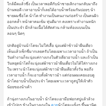
ใกล้มืดแล้วซึ่ง เป็นเวลาพอดีกับน้าชายเลิกงานกลับมาถึง
บ้านพอดี เวลาอาบน้ำก็เลยได้อาบน้ำพร้อมกันบ่อยๆ น้า
ชายผมชื่อโต น้าโต ทำงานเป็นคนงานก่อสร้าง เป็นคนผิว
ออกคล้ำ หน้าตาคมเข้ม หุ่นดีมาก คงเพราะทำงานหนัก
เป็นประจำ มีกล้ามเนื้อได้สัดส่วน กล้ามท้องแบนเป็น
ลอนๆ นิดๆ
ปกติอยู่บ้านน้าโตจะไม่ใส่เสื้อ นุ่งแต่ผ้าข้าวม้าผืนเดียว
เห็นแล้วเซ็กซี่มากเลยครับโดยเฉพาะเวลาอาบน้ำ ถ้าเป็น
วันทำงานก็จะนุ่งแค่กางเกงในตัวเดียวอาบน้ำ และถ้าเป็น
วันหยุดน้าโตก็จะนุ่งแต่ผ้าขาวม้าผืนเดี่ยวไม่ได้ใส่กางเกง
ใน เพราะน้าโตจะนุ่งแต่ผ้าขาวม้าผืนเดียวทั้งวัน พอถึง
เวลาอาบน้ำ ก็จะอาบทั้งผ้าขาวม้า แต่ก่อนผมเคยแอบดู
น้าโตอาบน้ำเป็นประจำ โดยเฉพาะเวลาถูสบู่ให้เจ้าตัว
น้อยของน้าเค้า
ถ้านุ่งกางเกงในอาบน้ำ น้าโตจะเอามือฟอกสบู่แล้วล้วง
เข้าไปถูๆ ข้างในกางเกงใน
ควย
น้าโตจะแข็งๆ ขึ้นมานิด