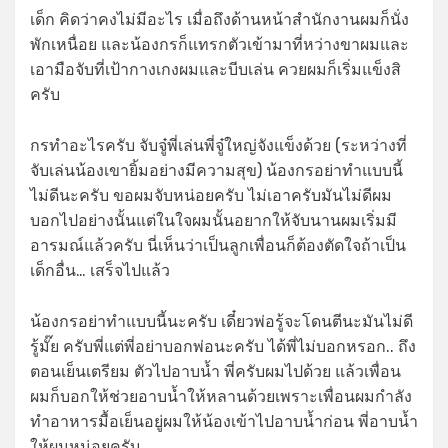
เด็ก คิดว่าคงไม่มีอะไร เมื่อถึงด้านหน้าสำนักงานผมก็นั่ง
พักเหนื่อย และน้องกรก็แทรกตัวเข้ามาที่หว่างขาผมและ
เอามือจับที่เป้ากางเกงผมและบีบเล่น ควยผมก็เริ่มแข็งสิ
ครับ
กรทำอะไรครับ จับจู๋พี่เล่นพี่จู๋ใหญ่จังแข็งด้วย (ระหว่างที่
จับเล่นน้องเขายิ้มอย่างมีความสุข) น้องกรอย่าทำแบบนี้
ไม่ดีนะครับ ขอผมจับหน่อยครับ ไม่เอาครับมันไม่ดีผม
บอกไปอย่างนั้นแต่ในใจผมนั้นอยากให้จับนานผมเริ่มมี
อารมณ์แล้วครับ นี่เห็นว่าเป็นลูกเพื่อนก็ต้องตัดใจถ้าเป็น
เด็กอื่น… เสร็จไปแล้ว
น้องกรอย่าทำแบบนี้นะครับ เดี๋ยวพ่อรู้จะโดนตีนะมันไม่ดี
รู้มั๊ย ครับพี่แต่พี่อย่าบอกพ่อนะครับ ได้พี่ไม่บอกหรอก.. ถึง
ตอนเย็นเตรียม ตัวไปอาบน้ำ พี่ครับผมไปด้วย แล้วเพื่อน
ผมก็บอกให้ช่วยอาบน้ำให้หลานด้วยเพราะเพื่อนผมกำลัง
ทำอาหารมื้อเย็นอยู่ผมให้น้องเข้าไปอาบน้ำก่อน พี่อาบน้ำ
ให้ผมหน่อยครับ