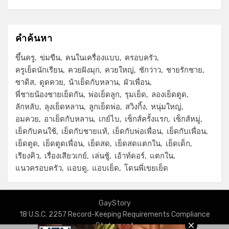
คำค้นหา
ขึ้นครู
ข่มขืน
คนในเครื่องแบบ
ครอบครัว
ครูเย็ดนักเรียน
ควยฝังมุก
ควยใหญ่
ชักว่าว
ชายรักชาย
ซาดิส
ดูดควย
น้าเย็ดกับหลาน
ผัวเพื่อน
พี่ชายน้องชายเย็ดกัน
พ่อเย็ดลูก
รุมเย็ด
ลองเย็ดตูด
ลักหลับ
ลุงเย็ดหลาน
ลูกเย็ดพ่อ
สวิงกิ้ง
หนุ่มใหญ่
อมควย
อาเย็ดกับหลาน
เกย์ไบ
เซ็กส์ครั้งแรก
เซ็กส์หมู่
เย็ดกับคนใช้
เย็ดกับชายแท้
เย็ดกับพ่อเพื่อน
เย็ดกับเพื่อน
เย็ดตูด
เย็ดตูดเพื่อน
เย็ดสด
เย็ดสดแตกใน
เย็ดเด็ก
เรียงคิว
เรื่องเสียวเกย์
เล่นชู้
เอ้าท์ดอร์
แตกใน
แนวครอบครัว
แอบดู
แอบเย็ด
โดนพี่เขยเย็ด
GayStory
18 U.S.C. 2257 Record-Keeping Requirements Compliance
Statement