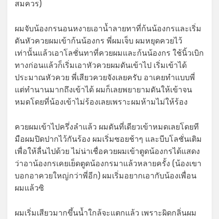
สมควร)
ผมจับน้องกรนอนหงายเอาน้ำลายทาที่ก้นน้องกรและเริ่ม
ดันหัวควยผมเข้าก้นน้องกร พี่ผมเจ็บ ผมหยุดควยไว้
เท่านั้นแล้วเอาโลชั่นทาที่ควยผมและก้นน้องกร ใช้นิ้วเบิก
ทางก่อนแล้วก็เริ่มเอาหัวควยผมดันเข้าไป เริ่มเข้าได้
ประมาณหัวควย พี่เสียวควยจังเลยครับ อาเคยทำแบบพี่
แต่ทำนานมากถึงเข้าได้ ผมก็เลยพยายามดันให้เข้าจน
หมดโดยที่น้องเข้าไม่ร้องเลยเพราะผมห้ามไม่ให้ร้อง
ควยผมเข้าไปครึ่งลำแล้ว ผมดันที่เดียวเข้าหมดเลยโดยที
มือผมปิดปากไว้กันร้อง ผมเริ่มซอยช้าๆ และบีบโลชั่นเติม
เพื่อให้ลื่นไปด้วย ไม่น่าเชื่อควยผมเข้าตูดน้องกรได้แสดง
ว่าอาน้องกรเคยเย็ดตูดน้องกรมาแล้วหลายครั้ง (น้องเขา
บอกอาควยใหญ่กว่าพี่อีก) ผมเริ่มอยากเอากับน้องเพื่อน
ผมแล้วซิ
ผมเริ่มเสียวมากขึ้นน้ำใกล้จะแตกแล้ว เพราะผิดกลิ่นผม