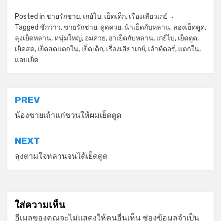
Posted in
ชายรักชาย
,
เกย์ไบ
,
เย็ดเด็ก
,
เรื่องเสียวเกย์
Tagged
ชักว่าว
,
ชายรักชาย
,
ดูดควย
,
น้าเย็ดกับหลาน
,
ลองเย็ดตูด
,
ลุงเย็ดหลาน
,
หนุ่มใหญ่
,
อมควย
,
อาเย็ดกับหลาน
,
เกย์ไบ
,
เย็ดตูด
,
เย็ดสด
,
เย็ดสดแตกใน
,
เย็ดเด็ก
,
เรื่องเสียวเกย์
,
เอ้าท์ดอร์
,
แตกใน
,
แอบเย็ด
แนะแนว
PREV
เรื่อง
น้องชายเถ้าแก่ชวนให้ผมเย็ดตูด
NEXT
ลุงตามใจหลานจนได้เย็ดตูด
ใส่ความเห็น
อีเมลของคุณจะไม่แสดงให้คนอื่นเห็น
ช่องข้อมูลจำเป็น