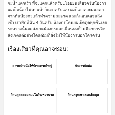
จะน้ำแตกเร็ว พี่จะแตกแล้วครับ…โอยยย เสียวครับน้องกร
ผมเย็ดน้องไม่นานน้ำก็แตกครับและผมก็เอาควยผมออก
จากก้นน้องกรแล้วทำความสะอาด และก็นอนต่อจนถึง
เช้า เราพักที่นั่น 4 วันครับ น้องกรโดนผมเย็ดตูดทุกคืนเลย
ระหว่างนั้นผมสังเกตน้องกรและเพื่อนผมก็ไม่มีอาการผิด
สังเกตแต่อย่างใดแต่ผมก็สั่งไม่ให้น้องกรบอกใครครับ
เรื่องเสียวที่คุณอาจชอบ:
คลายกำหนัดให้พี่เขยควยใหญ่
ชักว่าวกับพ่อ
โดนดูดดมอมควยในโรงพยาบาล
โดนครูพละหลอกเย็ดตูด