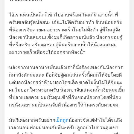
ไอ้เราเห็นเป็นเด็กก็เข้าไปอาบพร้อมกันแก้ผ้าอาบน้ำ พี่
ครับขอจับจู๋หน่อยนะ เฮ้ย…ไม่ดีครับอย่าทำ จับหน่อยครับ
พี่น้องกรจับควยผมอย่างรวดเร็วโดยไม่ตั้งตัว จู๋พี่ใหญ่จัง
น้องเขาบีบเล่นจนแข็งผมก็เกิดอารมณ์แล้ว น้องกรชอบจู๋
พี่หรือครับ ครับผมชอบจู๋พี่ผมรีบอาบน้ำให้น้องและผม
อย่างรวดเร็วเพื่อจะได้ออกจากห้องน้ำ
หลังจากทานอาหารเย็นแล้วเราก็นั่งร้องเพลงกันน้องการ
ก็มานั่งตักผมและ มือก็จับจู๋ผมแล่นครั้งนี้ผมก็ให้จับโดยดี
แต่บอกน้องกรว่าห้ามบอกใครเด็ด ขาดไม่งั้นไม่ให้จับนะ
ผมไม่บอกใครหรอกครับ น้องเขาจับเล่นจนน้ำเงี่ยนผมเยิ้ม
ที่ปลายเลยควย ผมเริ่มดุนเข้าที่ก้นของน้องกรโดยที่น้อง
กรนั่งเฉยๆ ผมเป็นคนจับตัวน้องกรให้ก้นตรงกับควยผม
มันวิเศษมากครับอยาก
เย็ดตูด
น้องกรจังแต่ทำไม่ได้จนถึง
เวลานอน พ่อผมนอนกับพี่นะครับ ลูกอย่าไปกวนลุงเขา