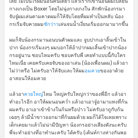
เลย ไม่เป็นไรผมนอนคนเดียว แล้วเราก็เข้านอนผมเปลี่ยน
กางเกงเป็น Boxer โดยไม่นุ่งกางเกงใน สักพักน้องกรมา
จับจู๋ผมเล่นตามคาดผมก็ให้จับโดยที่ผมทำเป็นหลับ น้อง
กรเริ่มจับควยผม
ชักว่าว
เล่นจนน้ำเงี่ยนเริ่มออกมามากขึ้น
ผมก็จับน้องกรมานอนบนตัวผมและ จูบปากเอาลิ้นเข้าใน
ปาก น้องกรเริ่มงงๆ ผมบอกให้อ้าปากผมเลิ้นเข้าปากน้อง
กรอยู่นาน ชอบไหมครับ ชอบครับพี่ เคยทำแบบนี้กับใคร
ไหมเนี่ย เคยครับเคยจับของอาเล่น (น้องเพื่อนผม) แล้วอา
ไม่ว่าหรือ ไม่ครับอาให้จับและให้ผม
อมควย
ของอาด้วย
อาสอนให้อมควย
แล้วอา
ควยใหญ่
ไหม ใหญ่ครับใหญ่กว่าของพี่อีก แล้วอา
ทำอะไรอีก อาให้ผมนอนคว่ำ แล้วอาเอาจู๋อามาแทงที่ก้น
ผมครับ อาเอาเข้าข้างในก้นหรือป่าว ไม่ครับอาถูกับก้น
เฉยๆ ล้วมีน้ำขาวออกมาที่ก้นผมด้วย ผมก็ได้ใจเลยเพราะ
เด็กเคยมาแล้วไม่น่ามีปัญหา น้องกรอย่างเสียงดังนะครับ
พี่จะทำอย่างที่อาทำนะครับ ได้ครับ (เต้นท์กางห่างกันพอ