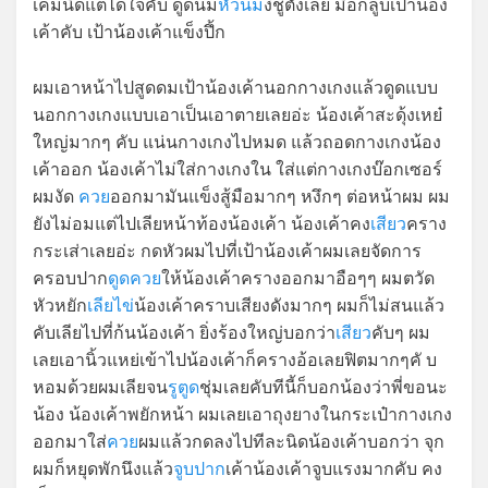
เค็มนิดแต่ได้ใจคับ ดูดนม
หัวนม
งี้ชูตั้งเลย มือก็ลูบเป้าน้อง
เค้าคับ เป้าน้องเค้าแข็งปึ้ก
ผมเอาหน้าไปสูดดมเป้าน้องเค้านอกกางเกงแล้วดูดแบบ
นอกกางเกงแบบเอาเป็นเอาตายเลยอ่ะ น้องเค้าสะดุ้งเหย๋
ใหญ่มากๆ คับ แน่นกางเกงไปหมด แล้วถอดกางเกงน้อง
เค้าออก น้องเค้าไม่ใส่กางเกงใน ใส่แต่กางเกงบ๊อกเซอร์
ผมงัด
ควย
ออกมามันแข็งสู้มือมากๆ หงึกๆ ต่อหน้าผม ผม
ยังไม่อมแต่ไปเลียหน้าท้องน้องเค้า น้องเค้าคง
เสียว
คราง
กระเส่าเลยอ่ะ กดหัวผมไปที่เป้าน้องเค้าผมเลยจัดการ
ครอบปาก
ดูดควย
ให้น้องเค้าครางออกมาอือๆๆ ผมตวัด
หัวหยัก
เลียไข่
น้องเค้าคราบเสียงดังมากๆ ผมก็ไม่สนแล้ว
คับเลียไปที่ก้นน้องเค้า ยิ่งร้องใหญ่บอกว่า
เสียว
คับๆ ผม
เลยเอานิ้วแหย่เข้าไปน้องเค้าก็ครางอ้อเลยฟิตมากๆคั บ
หอมด้วยผมเลียจน
รูตูด
ชุ่มเลยคับทีนี้ก็บอกน้องว่าพี่ขอนะ
น้อง น้องเค้าพยักหน้า ผมเลยเอาถุงยางในกระเป๋ากางเกง
ออกมาใส่
ควย
ผมแล้วกดลงไปทีละนิดน้องเค้าบอกว่า จุก
ผมก็หยุดพักนึงแล้ว
จูบปาก
เค้าน้องเค้าจูบแรงมากคับ คง