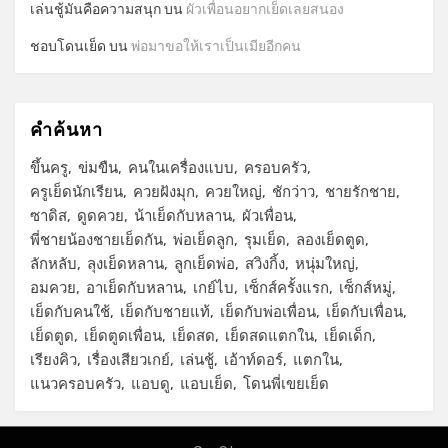
เล่นชู้มันคือความสนุก
บน
ผัวเพื่อนอยากเย็ดเลยสนอง
ชอบโดนเย็ด
บน
พ่อมาขอให้เราเป็นเมียอีกคน
คำค้นหา
ขึ้นครู
ข่มขืน
คนในเครื่องแบบ
ครอบครัว
ครูเย็ดนักเรียน
ควยฝังมุก
ควยใหญ่
ชักว่าว
ชายรักชาย
ซาดิส
ดูดควย
น้าเย็ดกับหลาน
ผัวเพื่อน
พี่ชายน้องชายเย็ดกัน
พ่อเย็ดลูก
รุมเย็ด
ลองเย็ดตูด
ลักหลับ
ลุงเย็ดหลาน
ลูกเย็ดพ่อ
สวิงกิ้ง
หนุ่มใหญ่
อมควย
อาเย็ดกับหลาน
เกย์ไบ
เซ็กส์ครั้งแรก
เซ็กส์หมู่
เย็ดกับคนใช้
เย็ดกับชายแท้
เย็ดกับพ่อเพื่อน
เย็ดกับเพื่อน
เย็ดตูด
เย็ดตูดเพื่อน
เย็ดสด
เย็ดสดแตกใน
เย็ดเด็ก
เรียงคิว
เรื่องเสียวเกย์
เล่นชู้
เอ้าท์ดอร์
แตกใน
แนวครอบครัว
แอบดู
แอบเย็ด
โดนพี่เขยเย็ด