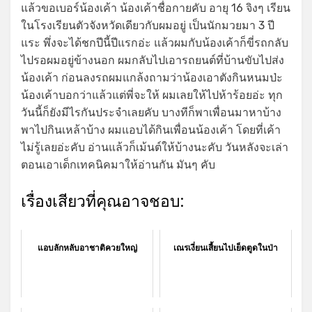
แล้วขอเบอร์น้องเค้า น้องเค้าชื่อกายคับ อายุ 16 จิงๆ เรียน
ในโรงเรียนตัวจังหวัดเดียวกับผมอยู่ เป็นนักมวยมา 3 ปี
แระ พึ่งจะได้ชกปีนี้ปีแรกอ่ะ แล้วผมกับน้องเค้าก็ขี่รถกลับ
ไปรอผมอยู่ข้างนอก ผมกลับไปเอารถยนต์ที่บ้านขับไปส่ง
น้องเค้า ก่อนลงรถผมแกล้งถามว่าน้องเอาตังกินหนมป่ะ
น้องเค้าบอกว่าแล้วแต่พี่จะให้ ผมเลยให้ไปห้าร้อยอ่ะ ทุก
วันนี้ก็ยังมีไรกันประจำเลยคับ บางทีก็พาเพื่อนมาหาบ้าง
พาไปกินเหล้าบ้าง ผมแอบได้กินเพื่อนน้องเค้า โดยที่เค้า
ไม่รู้เลยอ่ะคับ อ่านแล้วก็เม้นต์ให้บ้างนะคับ วันหลังจะเล่า
ตอนเอาเด็กเทคนิคมาให้อ่านกัน มันๆ คับ
เรื่องเสียวที่คุณอาจชอบ:
แอบลักหลับอาชาติควยใหญ่
เณรเงี่ยนเสี้ยนไปเย็ดตูดในป่า