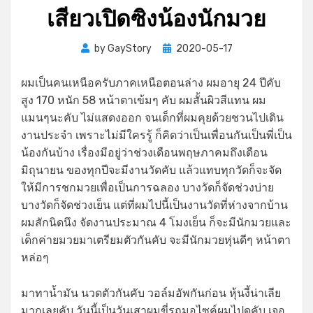
เสียวเปิดซิงน้องนักมวย
Posted
by
GayStory
2020-05-17
on
ผมเป็นคนเหนือครับภาคเหนือตอนล่าง ผมอายุ 24 ปีคับ
สูง 170 หนัก 58 หน้าตาเข้มๆ คับ ผมสั้นผิวสีแทน ผม
แมนๆนะคับ ไม่แสดงออก จนเด็กที่ผมคุยด้วยชวนไปเดิน
งานประจำ เพราะไม่มีใครรู้ ก็คิดว่าเป็นเพื่อนกันเป็นพี่เป็น
น้องกันบ้าง เรื่องมีอยู่ว่าช่วงเดือนพฤษภาคมถึงเดือน
มิถุนายน ของทุกปีจะมีงานวัดคับ แล้วแทบทุกวัดก็จะจัด
ให้มีการชกมวยเพื่อเป็นการฉลอง บางวัดก็จัดช่วงบ่าย
บางวัดก็จัดช่วงเย็น แต่ที่ผมไปนี้เป็นงานวัดที่ห่างจากบ้าน
ผมสักนิดนึง จัดงานประมาณ 4 โมงเย็น ก็จะมีนักมวยและ
เด็กค่ายมวยมาเตรียมตัวกันคับ จะมีนักมวยหุ่นดีๆ หน้าตา
หล่อๆ
มาทาน้ำมัน นวดตัวกันคับ วอล์มอัพกันก่อน หุ้นงี้น่าเลีย
มากเลยคับ วันนี้เป็นวันเสาผมขี่รถมอไซค์ผมไปดูคับ เจอ