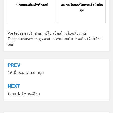
เปลี่ยนพ่อเพื่อนให้เป็นเกย์
เพิ่งลองโดนเกย์ไบควยเจ็ดนิ้วเย็ด
ตูด
Posted in
ชายรักชาย
,
เกย์ไบ
,
เย็ดเด็ก
,
เรื่องเสียวเกย์
Tagged
ชายรักชาย
,
ดูดควย
,
อมควย
,
เกย์ไบ
,
เย็ดเด็ก
,
เรื่องเสียว
เกย์
แนะแนว
PREV
เรื่อง
ให้เพื่อนพ่อลองล่อตูด
NEXT
ป๊อบเปอร์ชวนเสียว