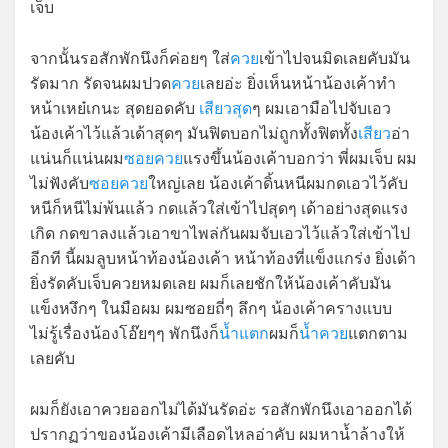
เจ็บ
จากนั้นรอสักพักนึงก็ค่อยๆ ใส่
ควย
เข้าไปจนมิดเลยคับมัน
รัดมาก รัดจนผมปวด
ควย
เลยอ่ะ ยิ่งเห็นหน้าน้องเค้าทำ
หน้าเหย๋เกนะ สุดยอดคับ
เสียวสุด
ๆ ผมเอามือไปจับเอว
น้องเค้าไว้แล้วเด้าสุดๆ มันฟิตบอกไม่ถูกทั้งฟิตทั้ง
เสียว
อ่า
แน่นก็แน่นผม
ซอยควย
แรงขึ้นน้องเค้าบอกว่า พี่ผมเจ็บ ผม
ไม่ฟังคับ
ซอยควย
ใหญ่เลย น้องเค้าดิ้นหนีผมกดเอวไว้คับ
หนีก็หนีไม่พ้นแล้ว กดแล้วใส่เข้าไปสุดๆ เด้าอย่างสุดแรง
เกิด กดขาลงแล้วเอาขาไพล่กันผมจับเอวไว้แล้วใส่เข้าไป
อีกที นี้ผมลูบหน้าท้องน้องเค้า หน้าท้องที่แข็งแกร่ง ยิ่งเด้า
ยิ่งรัดคับเจ็บควยหมดเลย ผมก็เลยชักให้น้องเค้าคับมัน
แข็งหงึกๆ ในมือผม ผมซอยถี่ๆ ลึกๆ น้องเค้าครางแบบ
ไม่รู้เรื่องน้องโอ๊ยๆๆ พักนึงก็
น้ำแตก
ผมก็
น้ำควย
แตกตาม
เลยคับ
ผมก็ยังเอาควยออกไม่ได้มันรัดอ่ะ รอสักพักนึงเอาออกได้
ปรากฏว่าของน้องเค้ามีเลือดไหลอ่าคับ ผมหาน้ำล้างให้