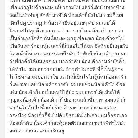
เพื่อนว่ากูไปฉี่ก่อนนะ เดี๋ยวตามไป แล้วก็เดินไปทางข้าง
วัดเป็นป่าทึบๆ สักห้านาทีได้ น้องเค้าก็ยังไม่มา ผมก็เลย
เดินไปดู ปรากฏว่าน้องเค้ายืนอยู่เฉยๆ คับ ผมเลยได้
โอกาสไปคุยด้วย ผมถามว่ามาจากไหน น้องเค้าบอกว่า
เป็นอำเภอใกล้ๆ กันนี่แหละ มาดูเพื่อนชก น้องเค้าชกไป
เมื่อวันเสาร์ก่อนนู้น เสาร์นี้ก็เลยไม่ได้ชก ซึ่งที่ผมยืนคุยกับ
น้องเค้าก็ห่่างตาคนหน่อยนึงคับ สักพักนึงน้องเค้าถามผม
ว่าพี่ยักคิ้วให้ผมหรอ ผมบอกว่าคับ น้องเค้าถามว่ายักคิ้ว
ให้ทำไม ผมบอกว่าชอบอ่ะ อ้าวทำไมอ่ะพี่ พี่ก็เป็นผู้ชาย
ไม่ใช่หรอ ผมบอกว่าใช่ แต่วันนี้เป็นไรไม่รู้เห็นน้องน่ารัก
ก็เลยชอบเลย น้องเค้าอายคับ ผมเลยชวนน้องเค้าไปขี่รถ
เล่น น้องเค้าก็ขอเป็นคนขี่ได้ป่ะ ผมบอกว่าได้แล้วก็ให้
กุญแจน้องเค้า น้องเค้า ก็ไปเอารถแล้วขี่มาทางผมแล้วก็
พากันไปคับ ไปซื้อเบียร์มาสี่กระป๋องกะว่าคนละสอง
กระป๋อง น้องเค้้าก็จิบไปคับขี่รถเล่นไปพลาง ผมก็กอดเอว
น้องเค้าคับ น้องเค้าก็สะดุ้งสุดตัวเลยถามผมว่าพี่ทำไรอ่ะ
ผมบอกว่ากอดคนน่ารักอยู่