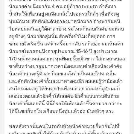
นักมวยค่ายนึงมากัน 4 คน อยู่ท้ายกระบะรถ กำลังทา
น้ำมันให้เพื่อนอยู่ ผมจึงแกล้งไปจอดรถใกล้ๆ เพื่อที่จะดู
หุ่นนักมวย สักพักฝนดันตกลงมาหนักมาก ต่างพากันหนี
ไปหลบฝนกันอยู่ใต้ศาลาบ้าง ร่มไหนก็หลบกันคับ ผมหลบ
อยู่ข้างๆ นักมวยกลุ่มนั้น สักครึ่งชั่วโมงก็หยุดตก การ
ชกมวยจึงเริ่มขึ้น แต่ฟ้าครึ้มมากคับ รถก็เยอะ ผมเห็นเด็ก
นักมวยในรถคนนึงอายุประมาณ 15-16 ปี สูงประมาณ
170 หน้าตาหล่อมากๆ หุ่นฟิตเปรี๊ยะผิวขาว ใส่กางเกงบอล
ขาสั้นหว่างขาอูมมากเวลานั่งผมแอบชำเลืองน้องเค้าคับ
น้องเค้าน่าจะรู้ตัวอ่ะ ก็เลยแกล้งทำเป็นมองไปทางอื่น
และสักพักน้องเค้าก็มองมาทางผมอีก ผมเลยรู้ว่าน้องเค้า
สนใจรถผมอยู่ ได้ยินคุยกับเพื่อนว่าอยากลองขี่ดูจัง ผมก็
เลยมองตอบแล้วยักคิ้วให้เลยคับ ยักคิ้วแบบกวนตีนด้วย
น้องเค้ายิ้มเลยทีนี้ ทีนี้ก็รอให้เพื่อนเค้าขึ้นชกมวย กว่าจะ
ได้ขึ้นชกก็หกโมงเกือบหนึ่งทุ่มแล้วอ่ะ มันสลัวๆ แระ
พอหลังจากนั้นคนในรถกับหัวหน้าค่ายมวยก็พากันไปที่
เวทีมวย ผมยักคิ้วให้น้องเค้าอีก น้องเค้าก็ยิ้มแล้วบอกกับ