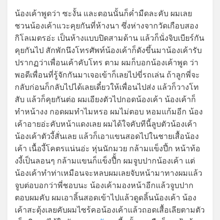
น้องเค้าพูดว่า ซะงั้น และตอนนั้นก็ค่ำมืดละคับ ผมเลย
ชวนน้องเค้าแวะคุยกันที่ห้างนา ซึ่งห่างจากวัดเกือบสอง
กิโลเมตรอ่ะ เป็นห้างแบบปิดสามด้าน แล้วก็นั่งจิบเบียร์กัน
คุยกันไป สักพักนึงโทรศัพท์น้องเค้าก็ดังขึ้นมาน้องเค้ารับ
ปรากฏว่าเพื่อนเค้าคับโทร ตาม ผมก็บอกน้องเค้าพูด ว่า
พอดีเพื่อนที่รู้จักกันมาเจอเข้าก็เลยไปขี่รถเล่น ถ้าลูกพี่จะ
กลับก่อนก็กลับไปได้เลยเดี๋ยวให้เพื่อนไปส่ง แล้วก็วางโท
สับ แล้วก็คุยกันต่อ ผมเอียงตัวไปกอดน้องเค้า น้องเค้าก็
ทำหน้างง กอดผมทำไมหรอ ผมไม่ตอบ หอมแก้มอีก น้อง
เค้าอายอ่ะคับหน้าแดงเลย ผมได้ใจคับทีนี้ลูบตัวน้องเค้า
น้องเค้าตัวงี้สั่นเลย แล้วก็เอาแขนสอดไปในชายเสื้อน้อง
เค้า เนื้องี้โคตรแน่นอ่ะ หุ่นนักมวย กล้ามแข็งปึ้ก หน้าท้อ
งงี้เป็นลอนๆ กล้ามแขนก็แข็งปึั้ก ผมจูบปากน้องเค้า แต่
น้องเค้าทำท่าเหมือนจะหลบผมเลยจับหน้ามาทางผมแล้ว
จูบต่อบอกว่าพี่ชอบนะ น้องเค้ามองหน้าอีกแล้วจูบปาก
ตอบผมคับ ผมเอาลิ้นสอดเข้าไปแล้วดูดลิ้นน้องเค้า น้อง
เค้าสะดุ้งเลยคับผมไซร้คอน้องเค้าแล้วถอดเสื้อเลียตามตัว