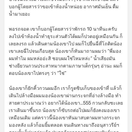
บอกผู้โดยสารว่าขอเข้าห้องน้ำหน่อย อากาศมันเย็น ดื่ม
น้ำมาเยอะ
พอรถจอด เขาก็บอกผู้โดยสารว่าพักรถ 10 นาทีนะครับ
ลงไปเข้าห้องน้ำทำธุระส่วนตัวได้ผมก็ปวดอยู่เหมือนกัน ก็
เลยลงรถ แล้วเดินตามน้องเขาไป ผมก็ไปยื่นฉี่ที่โถติดน้อง
เขาเลยฉี่ไปจนเกือบสุด น้องเขาก็หันมาถามผมว่า “พี่มอง
ผมทำไม ผมหล่ออ่ะสิ ชอบผมใช่ไหมหล่ะ” น้ำเสียงมัน
ช่างยียวนกวนประสาทมากตามภาษาเด็กรุ่นๆ อ่านะ ผมก็
ตอบน้องเขาไปตรงๆ ว่า “ใช่”
น้องเขาก็ยักคิ้วกวนผมอีก เราก็รูดซิบเก็บของเข้าที่ แล้วก็
เดินไปล้างมือผมมองน้องเขาผ่านกระจกที่อ่างล้างมือ ทำ
สายตาประมาณว่า อยากได้น้องเขา…555 กวนกลับซะเลย
เราเดินมาขึ้นรถ น้องเขาก็ขับรถต่อไปผมก็ยังคงมองเขา
เหมือนเดิม แต่คราวนี้น้องเขาหันมาสบตาผมทางกระจก
มองหลัง แล้วก็อมยิ้มตลอด จนเดินทางมาถึงอนุสาวรีย์ฯ