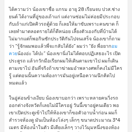
ได้ความว่า น้องเขาชื่อ แกรม อายุ 28 เรียนจบ ปวส.ช่าง
ยนต์ ได้งานที่อู่ของเถ้าแก่ แต่งานซ่อมไม่ค่อยมีประกอบ
กับเถ้าแก่เปิดคิวรถตู้ด้วย ก็เลยให้มาขับเพราะคนขาด ก็
เลยทำมาตลอดรายได้ก็ดีหน่อย เลี้ยงตัวเองกับที่บ้านได้
ไม่มากแต่ก็พอกินซักประวัติกันไปจนเสร็จ น้องเขาก็ถาม
ว่า “รู้จักผมพอแล้วพี่จะกลับได้ยัง” ผมว่า “ยัง พี่อยาก
อม
ควย
น้องอ่ะ ได้ป่ะ” น้องเขานิ่งไม่ได้ตอบปฏิเสธอะไร เปิด
ประตูรถ แล้วกวักมือเรียกผมให้เดินตามเขาไป ผมก็เดิน
ตามเขาไป อันที่จริงถ้าเขาฆ่าผมอำพลางศพก็คงไม่มีใคร
รู้ แต่ตอนนั้นความต้องการมันอยู่เหนือความนึกคิดไป
หมดแล้ว
ในอู่ค่อนข้างเงียบ น้องเขาบอกว่า เพราะหลายคนวิ่งรถ
ออกต่างจังหวัดก็เลยไม่มีใครอยู่ วันนี้เขาอยู่คนเดียว พอ
เขาเปิดประตูเข้าไปให้ห้องเขาก็ขอตัวอาบน้ำก่อน ผมก็
สำรวจห้องดู มันเป็นห้องโล่งๆ เล็กๆ ขนาดประมาณ 3*4
เมตร มีห้องน้ำในตัว มีเตียงเล็กๆ วางไว้มุมหนึ่งของห้อง