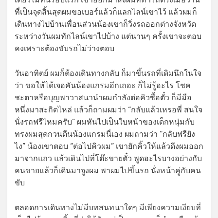
ที่เป็นจุดสิ้นสุดผมขอเบอร์แล้วก็แลกไลน์เขาไว้ แล้วผมก็
เดินทางไปบ้านเพื่อนส่วนน้องเขาก็วิ่งรถออกต่างจังหวัด
ระหว่างวันผมทักไลน์เขาไปบ้าง แต่นานๆ ครั้งเขาจะตอบ
คงเพราะต้องขับรถไม่ว่างตอบ
วันอาทิตย์ ผมก็ต้องเดินทางกลับ ก็มาขึ้นรถที่เดิมนึกในใจ
ว่า ขอให้ได้เจอคันน้องแกรมอีกเถอะ ก็ไม่รู้อะไร โชค
ชะตาหรือบุญพาวาสนานำผมกำลังต่อคิวซื้อตั๋ว ก็มีมือ
หนึ่งมาสะกิดไหล่ แล้วก็ถามผมว่า “กลับแล้วเหรอพี่ สนใจ
นั่งรถฟรีไหมครับ” ผมหันไปเป็นใบหน้าของเด็กหนุ่มกับ
ทรงผมสุดกวนตีนน้องแกรมนี่เอง ผมถามว่า “กลับฟรียัง
ไง” น้องเขาตอบ “ต่อไปคิวผม” เขายักคิ้วให้แล้วดึงผมออก
มาจากแถว แล้วเดินไปที่โต๊ะขายตั๋ว พูดอะไรบางอย่างกับ
คนขายแล้วก็เดินมาจูงผม พาผมไปขึ้นรถ นั่งหน้าคู่กับคน
ขับ
ตลอดการเดินทางไม่มีบทสนทนาใดๆ มีเพียงความเงียบที่