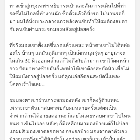
ทางเข้าสู่กรุงเทพฯ หยิบกระเป๋าและสัมภาระเดินไปที่ท่า
รถซึ่งไม่ไกลที่ทำงานนัก ซื้อตั๋วแล้วก็นั่งรอ ไม่นานรถก็
มา ผมได้นั่งเบาะกลางแถวหลังคนขับทำให้ผมต้องสบตา
กับคนขับผ่านกระจกมองหลังอยู่บ่อยครั้ง
ที่จริงมองเขาตั้งแต่ขึ้นรถแล้วแหละ หน้าตาเขาไม่ได้หล่อ
อะไร บ้านๆ แต่มันดูดีมากๆ เป็นเด็กหนุ่มรุ่นๆ อายุน่าจะ
ไม่เกิน 30 ผิวออกคล้ำแต่ก็ไม่ถึงกับดำมาก เขาไว้ผมหน้า
ยาว ปัดมาทางซ้ายมันก็เลยทำให้เขาต้องสะบัดหัว เพื่อไม่
ให้ผมบังตาอยู่บ่อยครั้ง แต่คุณเอ่ยอีตอนสะบัดนี้แหละ
โคตรเร้าใจเลย…
ผมมองตาเขาผ่านกระจกมองหลัง เขาก็คงรู้ตัวแหละ
เพราะเขาหันมาสบตาพบกับผมหลายครั้งแต่ผมเป็น
จำพวกด้านได้อายอดอ่านะ ก็เลยไม่เคยหลบตาเขาไปไหน
จนเขาเขินไปเอง หลังๆ ก็มีเหลือบมามองบ้างแต่ก็ไม่บ่อย
แต่ผมสิ มองเขาตลอดทาง กระจกบ้าง มองจากตาตัวเอง
บ้างจนรถวิ่งมาได้สักชั่วโมงกว่าๆ เขาก็แวะเข้าปั้ม แล้ว