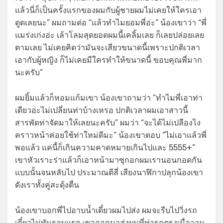
แล้วนี่ก็เป็นครั้งแรกของผมกับผู้ชายผมไม่เคยให้ใครเอา
ตูดเลยนะ” ผมถามต่อ “แล้วทำไมยอมพี่อ่ะ” น้องเขาว่า “พี่
แมร่งเก่งอ่ะ เล้าโลมสุดยอดผมนี้เคลิ้มเลย ก็เลยปล่อยเลย
ตามเลย ไม่เคยคิดว่ามันจะเสียวขนาดนี้เพราะปกติเวลา
เอากับผู้หญิง ก็ไม่เคยมีใครทำให้ขนาดนี้ ขอบคุณพี่มาก
นะครับ”
ผมยิ้มแล้วก็หอมแก้มเขา น้องเขาถามว่า “ทำไมพี่เอาท่า
เดียวอ่ะไม่เปลี่ยนท่าบ้างเหรอ ปกติเวลาผมเอาสาวนี้
สารพัดท่าจัดมาให้เลยนะครับ” ผมว่า “จะได้ไม่เปลืองไง
คราวหน้าค่อยใช้ท่าใหม่ดีมะ” น้องเขาตอบ “ไม่เอาแล้วพี่
พอแล้ว แค่นี้ก็เกินความคาดหมายเกินไปและ 5555+”
เขาหัวเราะร่าแล้วก็เอาหน้ามาซุกอกผมเรานอนกอดกัน
แบบนั้นจนหลับไป ประมาณตีสี่ เสียงนาฬิกาปลุกน้องเขา
ดังเราทั้งคู่สะดุ้งตื่น
น้องเขาบอกพี่ไปอาบน้ำเดี๋ยวผมไปส่ง ผมจะรีบไปวิ่งรถ
เดี๋ยวไม่ทันรอบแรก เขาออกมาส่งผมที่ท่ารถตรงเมื่อวาน