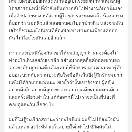
เต็มไปด้วยรอยยิ้มที่ส่งให้กันอยู่เป็นระยะผมก็ทำเหมือนผู้
โดยสารคนหนึ่งที่กำลังเดินทางกลับไปทำงานก็เท่านั้นเอง
เมื่อถึงปลายทาง หลังจากผู้โดยสารลงหมดแล้ว น้องแกรม
ก็บอกว่า หมดคิวแล้วเลยชวนผมไปหาข้าวกิน หลังจากกิน
เสร็จก็ชวนผมไปนอนที่ห้องพักเขาเรานอนเพียงแค่กอด
กัน ไม่มีอะไรเกินเลยอีกแล้ว
เราตกลงเป็นพี่น้องกัน เขาให้ผมสัญญาว่า ผมจะต้องไม่
ทำอะไรเกินเลยกับเขาอีก อย่างมากสุดก็แค่กอดเขาบอก
ว่า เขาเป็นลูกคนเดียวไม่เคยมีพี่น้อง พอมาเจอผมเขารู้สึก
อบอุ่น บวกกับความประทับใจเมื่อคืนนั้นยิ่งรู้สึกรักผมมาก
แต่ไม่ได้รักแบบแฟนนะ เขาย้ำว่างั้นเขายังชอบผู้หญิง
อยากมีเมีย อยากมีลูก เขาจะยอมเป็นเมียผมแค่คนเดียว
และครั้งเดียวเท่านั้น แต่ต่อจากนี้ไป เราจะเป็นพี่น้องที่
คอยดูและกันเรื่อยๆ ไป
ผมก็ไม่รู้จะเรียกสถานะว่าอะไรดีแน่ ผมก็ไม่ได้สนใจมัน
แล้วแหละ อะไรที่ทำแล้วสบายใจก็ทำไป ชีวิตมันไม่