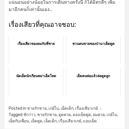
แน่นอนอย่างน้อยในการเดินทางครั้งนี้ ก็ได้มิตรดีๆ เพิ่ม
มาอีกคนก็เท่านั้นเอง…
เรื่องเสียวที่คุณอาจชอบ:
เรื่องเสียวของผมกับพี่ชาย
ชวนคนขายของป่ามาเย็ดตูด
นัดเย็ดนักเรียนพม่าเย็ดโหด
เย็ดคนพ่อแล้วล่อตูดลูก
Posted in
ชายรักชาย
,
เกย์ไบ
,
เย็ดเด็ก
,
เรื่องเสียวเกย์
Tagged
ชักว่าว
,
ชายรักชาย
,
ดูดควย
,
ลองเย็ดตูด
,
อมควย
,
เกย์ไบ
,
เย็ดกับเพื่อน
,
เย็ดตูด
,
เย็ดเด็ก
,
เรื่องเสียวเกย์
,
แอบเย็ด