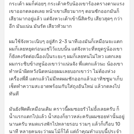
กระเด้า ผมก็ค่อยๆ กระเด้าครับน้องเขาร้องครางตามแรง
เขาออกตลอดเลย หน้าเขาเสียวมากๆ ตอนชักออกมันก็
เสียวมากอยู่แล้ว แต่จังหวะเด้าเข้านี่สิครับ เสียวสุดๆ กว่า
อีก มันแน่น มันรัด เสียวหัวมาก
ผมใช้จังหวะเนิบๆ อยู่สัก 2-3 นาทีเองมันก็เหมือนจะแตก
ผมก็เลยหยุดก่อนแช่ไว้แบบนั้น แต่จังหวะที่หยุดรูน้องเขา
ก็ยังคงรัดต่อเนื่องเป็นระยะๆ ผมก็เลยทนไม่ไหว แตกเลย
ผมกระซิบข้างหูน้องเขาว่าแน่นจัง พี่แตกแล้วนะ น้องเขา
ทำหน้าผิดหวังนิดหน่อยผมเลยบอกเขาว่า ไม่ต้องห่วง
เครื่องพี่ดี แตกแล้วไม่มีหดผมชักออกแล้วเอาทิชชูมาเก็บ
เช็ดทำความสะอาดพร้อมกับใส่ถุงอันใหม่ แล้วกดลงไป
ทันที
มันยังฟิตดีเหมือนเดิม คราวนี้ผมซอยรัวไม่ยั้งเลยครับ ก็
น้ำแรกแตกไปแล้ว น้ำสองก็ยาวหล่ะครับผมซอยท่านั้นอยู่
นานครับ หมดแรงพักไปหลายรอบ รวมๆ แล้วก็เกือบ 10
นาที หลายคนจะว่าผมโม้ก็ได้ แต่ถ้าคุณทำแบบนี้ประจำ