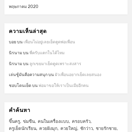
พฤษภาคม 2020
ความเห็นล่าสุด
บอย
บน
เพื่อนไม่อยู่เลยเย็ดตูดพ่อเพื่อน
นิรนาม
บน
พี่ครับแตกในได้ไหม
นิรนาม
บน
ลูกเขยมาเย็ดตูดเพราะสงสาร
เล่นชู้มันคือความสนุก
บน
ผัวเพื่อนอยากเย็ดเลยสนอง
ชอบโดนเย็ด
บน
พ่อมาขอให้เราเป็นเมียอีกคน
คำค้นหา
ขึ้นครู
ข่มขืน
คนในเครื่องแบบ
ครอบครัว
ครูเย็ดนักเรียน
ควยฝังมุก
ควยใหญ่
ชักว่าว
ชายรักชาย