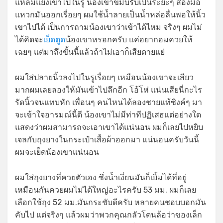
แหลมแยงเขาไปในรู น้องเขาขมิบรับเป็นระยะๆ สองมือ
แหวกมันออกเรื่อยๆ ผมใช้น้ำลายเป็นน้ำหล่อลื่นพอให้นิ้ว
เขาไปได้ เป็นการถามน้องเขาว่าเข้าได้ไหม จริงๆ ผมไม่
ได้คิดจะ
เย็ดตูด
น้องเขาหรอกครับ แค่อยากอมควยให้
เฉยๆ แต่มาถึงขั้นนี้แล้วถ้าไม่เอาก็เสียดายแย่
ผมใส่ปลายนิ้วลงไปในรูเรื่อยๆ เหมือนน้องเขาจะเสียว
มากผมเลยลองให้มันเข้าไปลึกอีก โอ้โห่ แน่นเสียนี่กะไร
รัดนิ้วจนแทบหัก เพื่อนๆ คนไหนได้ลองชายแท้ซิงค์ๆ มา
จะเข้าใจอารมณ์นี้ดี น้องเขาไม่มีท่าทีปฏิเสธแต่อย่างใด
แสดงว่าผมสามารถจะเอาเขาได้แน่นอน ผมก็เลยไปหยิบ
เจลกับถุงยางในกระเป๋าเสื้อผ้าออกมา แน่นอนครับวันนี้
ผมจะเย็ดน้องเขาแน่นอน
ผมใส่ถุงยางที่ควยตัวเอง ซึ่งน้ำเงี่ยนมันก็เยิ้มได้ที่อยู่
เหมือนกันควยผมไม่ได้ใหญ่อะไรครับ 53 มม. ผมก็เลย
เลือกใช้ถุง 52 มม.มันกระชับดีครับ หลายคนชอบบอกมัน
คับไป แต่จริงๆ แล้วผมว่าพวกคุณกลัวโดนล้อว่าของเล็ก