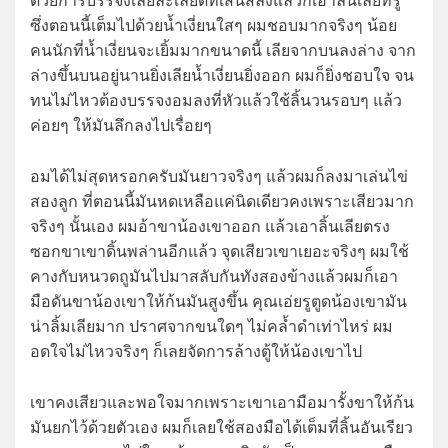
ด้วยการบรรจงเลียละเลียดที่เส้นสลึงแล้วก็เอาลิ้นเลียที่รู
ซึ่งตอนนี้เต็มไปด้วยน้ำเงี่ยนใสๆ ผมชอบมากจริงๆ น้อย
คนนักที่น้ำเงี่ยนจะเยิ้มมากขนาดนี้ เลียจากบนลงล่าง จาก
ล่างขึ้นบนอยู่นานยิ่งเลียน้ำเงี่ยนยิ่งออก ผมก็ยิ่งชอบใจ จน
ทนไม่ไหวต้องบรรจงอมลงที่หัวแล้วใช้ลิ้นวนรอบๆ แล้ว
ค่อยๆ ให้มันลึกลงไปเรื่อยๆ
อมได้ไม่สุดหรอกครับมันยาวจริงๆ แล้วผมก็ลงมาเล่นไข่
สองลูก ที่ตอนนี้มันหดเหลือแค่นิดเดียวคงเพราะเสียวมาก
จริงๆ นั้นเอง ผมอ้าขาน้องเขาออก แล้วเอาลิ้นเลียตรง
ซอกขาเขาดิ้นพล่านอีกแล้ว จุดเสียวเขาเยอะจริงๆ ผมใช้
คางกับหนวดถูมันไปมาสลับกันทังสองข้างแล้วผมก็เอา
มือดันขาน้องเขาให้ก้นมันสูงขึ้น คุณเอ่ยรูตูดน้องเขามัน
น่าลิ้มเลียมาก ปราศจากขนใดๆ ไม่คล้ำดำเท่าไหร่ ผม
อดใจไม่ไหวจริงๆ ก็เลยจัดการล้างตู้ให้น้องเขาไป
เขาคงเสียวและพอใจมากเพราะเขาเอามือมารั้งขาให้ก้น
มันยกไว้ด้วยตัวเอง ผมก็เลยใช้สองมือได้เต็มที่ลิ้นอันเรียว