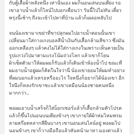
กับตู้เสื้อผ้าหลังหนึ่ง เท่านั้นเอง ผมก็นอนเล่นบนเตียง รอ
เขาอาบน้ำแล้วก็ไลน์ไปบอกเพื่อนว่า วันนี้ไปไม่ทัน เดี๋ยว
พรุ่งนี้เช้าๆ ถึงจะเข้าไปหาที่บ้าน แล้วก็เผลอหลับไป
จนน้องเขามาเขย่าที่ขาปลุกผมไปอาบน้ำตอนนั้นเขา
เปลี่ยนมาใส่กางเกงบอลสีน้ำเงินกับเสื้อกล้ามสีขาว ซึ่งมัน
ออกเหลืองๆ แล้วคงไม่ได้ใส่กางเกงในเพราะเห็นควยเป็น
รูปแกว่งไปมาตามแรงโน้มถ่วงโลก แล้วเขาก็โยน
ผ้าเช็ดตัวมาให้ผมผมก็รับแล้วก็เดินเข้าห้องน้ำไป ขณะที่
ผมอาบน้ำอยู่ผมก็คิดในใจว่านี่ น้องเขายอมให้ผมทำอย่าง
ที่ผมบอกแล้วเหรอหรืออะไร ใจหนึ่งก็อยากได้น้องเขา อีก
ใจนึงก็หลงรักเขาซะแล้วเขาเหมือนน้องชายคนหนึ่ง
มากกว่า…
พอผมอาบน้ำเสร็จก็ใส่บ็อกเซอร์แล้วก็เสื้อกล้ามตัวโปรด
แล้วก็ขึ้นไปนอนบนเตียงข้างๆ เขาภายใต้ผ้าห่มไหมพรม
ลายสก๊อตหลากสีผืนบางๆ เขานอนเล่นไลน์อยู่ พอผมไป
นอนข้างๆ เขาก็วางมือถือแล้วหันหน้ามาหา มองตาแล้ว