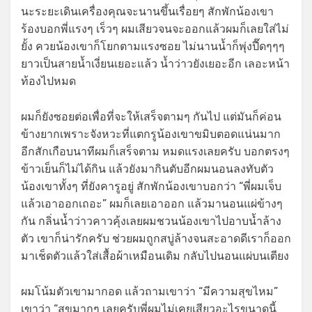
นะระยะเดินเครื่องคุณจะนานขึ้นเรื่อยๆ สักพักน้องเขา
ร้องบอกพี่แรงๆ เร็วๆ ผมเสียวจนจะออกแล้วผมก็เลยใส่ไม่
ยั้ง ควยน้องเขาก็โยกตามแรงซอย ไม่นานน้ำก็พุ่งปี๊ดๆๆๆ
ยาวเป็นสายน้ำเงี่ยนเยอะแล้ว น้ำว่าวยังเยอะอีก เลอะหน้า
ท้องไปหมด
ผมก็ยังซอยต่อเพื่อที่จะให้เสร็จตามๆ กันไป แต่มันก็ค่อน
ข้างยากเพราะจังหวะที่แตกรูน้องเขาขมิบตอดแน่นมาก
อีกสักเกือบนาทีผมก็เสร็จตาม หมดแรงเลยครับ บอกตรงๆ
ข้าวเย็นก็ไม่ได้กิน แล้วยังมากินตับอีกผมนอนลงทับตัว
น้องเขาทั้งๆ ที่ยังคารูอยู่ สักพักน้องเขาบอกว่า “พี่ผมเจ็บ
แล้วเอาออกเถอะ” ผมก็เลยเอาออก แล้วมานอนแผ่ข้างๆ
กัน กลิ่นน้ำว่าวคาวคุ้งเลยผมชวนน้องเขาไปอาบน้ำล้าง
ตัว เขาก็น่ารักครับ ช่วยผมถูกสบู่ล้างจนสะอาดดีเราก็ออก
มาเช็ดตัวแล้วใส่เสื้อผ้าเหมือนเดิม กลับไปนอนแผ่บนเตียง
ผมโน้มตัวเขามากอด แล้วถามเขาว่า “มีความสุขไหม”
เขาว่า “สุขมากๆ เลยครับพี่ผมไม่เคยเสียวอะไรขนาดนี้