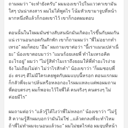
ถามผมว่า “จะทำยังครับ” ผมมองเขาไปในแววตาเขามัน
ใสๆ ปนน่าสงสาร ผมไม่ได้พูดไร โน้มหัวเขามาจูบที่หน้า
ผากหนึ่งทีแล้วก็กอดเขาไว้ เขาก็กอดผมตอบ
ตอนนั้นในใจผมมันช่างสับสนนักมันเกิดอะไรขึ้นกับผมกัน
แน่ เรานอนกอดกันสักพัก เขาก็ถามผมว่า “พี่ไม่อยากทำ
เหรอ” ผมก็ตอบ “อืม” ผมถามเขาต่อว่า “นี้เราแมนเปล่าเนี่
ยะ” น้องเขาตอบมาว่า “แมนร้อยเลยพี่ ทำไมเหรอคิด
อะไรอยู่” ผมว่า “ไม่รู้สิทำไมเราถึงยอมให้พี่ทำอะไรง่าย
จัง ไม่เถียงไม่ด่า ไม่ว่าไรสักคำ” น้องเขาว่า “ก็ผมชอบพี่
อ่ะ ตรงๆ ดีไม่มีใครเคยพูดกับผมแบบนี้หรอก ตอนแรกผม
ก็กลัวพี่จะมาปล้นหรือหลอกอะไรผมแหละแต่พอผมถาม
พี่ตอบตรงๆ ผมก็พอจะไว้ใจพี่ได้ คนจริงๆ คนตรงๆ ไม่
ค่อยมีไร”
ผมถามต่อว่า “แล้วรู้ได้ไงว่าพี่ไม่หลอก” น้องเขาว่า “ไม่รู้
สิ ความรู้สึกผมบอกว่ามันไม่ใช่ …แล้วตกลงพี่จะทำไหม
ถ้าพี่ไม่ทำผมจะนอนแล้วนะ” ผมไม่พูดไรต่อ ผมจูบที่หน้า