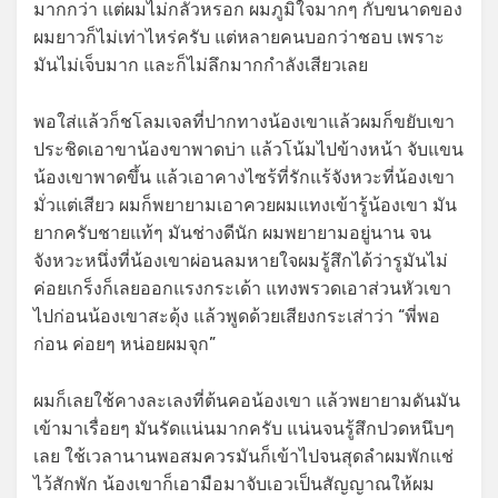
มากกว่า แต่ผมไม่กลัวหรอก ผมภูมิใจมากๆ กับขนาดของ
ผมยาวก็ไม่เท่าไหร่ครับ แต่หลายคนบอกว่าชอบ เพราะ
มันไม่เจ็บมาก และก็ไม่ลึกมากกำลังเสียวเลย
พอใส่แล้วก็ชโลมเจลที่ปากทางน้องเขาแล้วผมก็ขยับเขา
ประชิดเอาขาน้องขาพาดบ่า แล้วโน้มไปข้างหน้า จับแขน
น้องเขาพาดขึ้น แล้วเอาคางไซร้ที่รักแร้จังหวะที่น้องเขา
มั่วแต่เสียว ผมก็พยายามเอาควยผมแทงเข้ารู้น้องเขา มัน
ยากครับชายแท้ๆ มันช่างดีนัก ผมพยายามอยู่นาน จน
จังหวะหนึ่งที่น้องเขาผ่อนลมหายใจผมรู้สึกได้ว่ารูมันไม่
ค่อยเกร็งก็เลยออกแรงกระเด้า แทงพรวดเอาส่วนหัวเขา
ไปก่อนน้องเขาสะดุ้ง แล้วพูดด้วยเสียงกระเส่าว่า “พี่พอ
ก่อน ค่อยๆ หน่อยผมจุก”
ผมก็เลยใช้คางละเลงที่ต้นคอน้องเขา แล้วพยายามดันมัน
เข้ามาเรื่อยๆ มันรัดแน่นมากครับ แน่นจนรู้สึกปวดหนึบๆ
เลย ใช้เวลานานพอสมควรมันก็เข้าไปจนสุดลำผมพักแช่
ไว้สักพัก น้องเขาก็เอามือมาจับเอวเป็นสัญญาณให้ผม