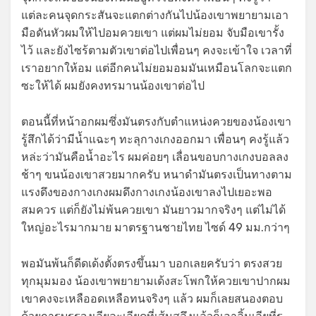
แต่ละคนจุดกระสันจะแตกต่างกันไปน้องเขาพยายามเอา
มือดันหัวผมให้ไปอมควยเขา แต่ผมไม่ยอม จับมือเขารั้ง
ไว้ และยังไซร้ตามตัวเขาต่อไปเพื่อนๆ คงจะเข้าใจ เวลาที่
เราอยากให้อม แต่อีกคนไม่ยอมอมมันเหมือนโลกจะแตก
ซะให้ได้ ผมยังคงทรมานน้องเขาต่อไป
ตอนนี้ที่หน้าอกผมซึ่งมันตรงกับตำแหน่งควยของน้องเขา
รู้สึกได้ว่ามีน้ำแฉะๆ ทะลุกางเกงออกมา เพื่อนๆ คงรู้แล้ว
หล่ะว่ามันคือน้ำอะไร ผมค่อยๆ เลื่อนขอบกางเกงบอลลง
ช้าๆ ขนน้องเขาสวยมากครับ หนาดำมันตรงเป็นทางตาม
แรงดึงของกางเกงผมดึงกางเกงน้องเขาลงไปเยอะพอ
สมควร แต่ก็ยังไม่พ้นควยเขา มันยาวมากจริงๆ แต่ไม่ได้
ใหญ่อะไรมากมาย มาตรฐานชายไทย ไซด์ 49 มม.กว่าๆ
พอมันพ้นก็ดีดเด้งตั้งตรงขึ้นมา บอกเลยครับว่า ตรงสวย
ทุกมุมมอง น้องเขาพยายามเด้งสะโพกให้ควยเขาปากผม
เขาคงจะเหลืออดเหลือทนจริงๆ แล้ว ผมก็เลยสนองตอบ