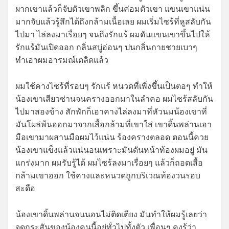
ผากเขาแล้วก็จับตัวเขาพลิก ขึ้นค่อมตัวเขา แขนเขาแน่น
มากจับแล้วรู้สึกได้ถึงกล้ามเนื้อเลย ผมเริ่มไซร้ที่หูสลับกัน
ไปมา ไล่ลงมาเรื่อยๆ จนถึงรักแร้ ผมดันแขนเขาขึ้นไปให้
รักแร้มันเปิดออก กลิ่นสบู่อ่อนๆ ปนกลิ่นกายชายเบาๆ
ทำเอาผมอารมณ์เตลิดแล้ว
ผมใช้คางไซร้ที่รอบๆ รักแร้ หนวดที่เพิ่งขึ้นเป็นตอๆ ทำให้
น้องเขาเสียวซ่านจนครางออกมาในลำคอ ผมไซร้สลับกัน
ไปมาสองข้าง สักพักก็เอาคางไล่ลงมาที่หัวนมน้องเขาที่
มันโผล่พ้นออกมาจากเสื้อกล้ามที่เขาใส่ เขาดิ้นพล่านเอา
มือเขามาผสานมือผมไว้แน่น ร้องครางตลอด ตอนนี้ควย
น้องเขาแข็งแล้วแน่นอนเพราะมันดันหน้าท้องผมอยู่ มัน
แกร่งมาก ผมรับรู้ได้ ผมไซร้ลงมาเรื่อยๆ แล้วก็ถอดเสื้อ
กล้ามเขาออก ใช้คางและหนวดถูกบริเวณท้องวนรอบ
สะดือ
น้องเขาดิ้นพล่านจนนอนไม่ติดเตียง มันทำให้ผมรู้เลยว่า
จุดกระสันของน้องคนนี้อยู่ทั่วไปทั้งตัว เพื่อนๆ คงรู้ว่า