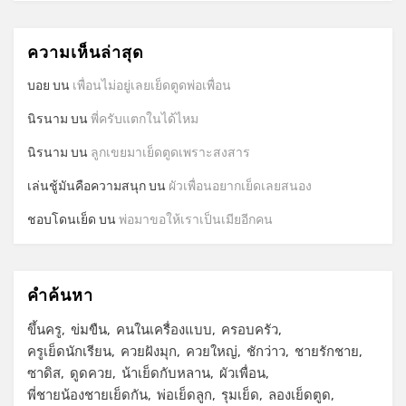
ความเห็นล่าสุด
บอย
บน
เพื่อนไม่อยู่เลยเย็ดตูดพ่อเพื่อน
นิรนาม
บน
พี่ครับแตกในได้ไหม
นิรนาม
บน
ลูกเขยมาเย็ดตูดเพราะสงสาร
เล่นชู้มันคือความสนุก
บน
ผัวเพื่อนอยากเย็ดเลยสนอง
ชอบโดนเย็ด
บน
พ่อมาขอให้เราเป็นเมียอีกคน
คำค้นหา
ขึ้นครู
ข่มขืน
คนในเครื่องแบบ
ครอบครัว
ครูเย็ดนักเรียน
ควยฝังมุก
ควยใหญ่
ชักว่าว
ชายรักชาย
ซาดิส
ดูดควย
น้าเย็ดกับหลาน
ผัวเพื่อน
พี่ชายน้องชายเย็ดกัน
พ่อเย็ดลูก
รุมเย็ด
ลองเย็ดตูด