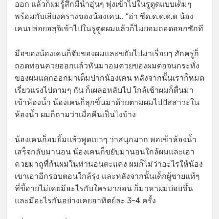
ออก แล้วก็ผมรู้สึกมีน้ำอุ่นๆ พุ่งเข้าไปในรูตูดแบบเต็มๆ
พร้อมกับเสียงครางของน้องเคน.. “อ่า ซีด.ด.ด.ด.ด น้อง
เคนปล่อยอสุจิเข้าไปในรูตูดผมแล้วก็ไม่ยอมถอดออกซักที
มือของน้องเคนก็จับของผมและขยับไปมาเรื่อยๆ สักครู่ก็
ถอดท่อนควยออกแล้วหันมาอมควยของผมต่อจนกระทั่ง
ของผมแตกออกมาเต็มปากน้องเคน หลังจากนั้นเราก็หมด
เรี่ยวแรงไปตามๆ กัน ก็เผลอหลับไป ใกล้เช้าผมก็ตื่นมา
เข้าห้องน้ำ น้องเคนก็ลุกขึ้นมาด้วยตามผมไปปัสสาวะใน
ห้องน้ำ ผมก็ถามว่าเมื่อคืนเป็นไงบ้าง
น้องเคนก็อมยิ้มแล้วพูดเบาๆ ว่าสนุกมาก พอเข้าห้องน้ำ
เสร็จกลับมานอน น้องเคนก็ขยับมานอนใกล้ผมและเอา
ควยมาถูที่ก้นผมในท่านอนตะแคง ผมก็ไม่ว่าอะไรให้น้อง
เขาเอาอีกรอบตอนใกล้รุ่ง และหลังจากนั้นเด็กผู้ชายแท้ๆ
ที่ขี้อายไม่เคยมีอะไรกับใครมาก่อน ก็มาหาผมบ่อยขึ้น
และมีอะไรกันอย่างเคยอาทิตย์ละ 3-4 ครั้ง