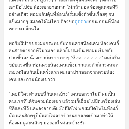
เอามือไปจับ น้องเขาอายมาก ไม่กล้ามอง จ้องดูแต่จอทีวี
อย่างเดียว พอผมจับดุ้นที่อ่อนก็เริ่มแข็งตัวขึ้นเรื่อยๆ จน
แข็งมากๆ ผมอดใจไม่ไหว ต้องขอ
ดูดควย
ก่อน ก่อนที่น้อง
เขาจะเปลี่ยนใจ
พอริมฝีปากของผมกระทบกับท่อนควยน้องเคน น้องเคนก็
ละสายตาจากทีวีมามอง แล้วยิ้มปนเขิน พอผมเริ่มขยับ
ปากขึ้นลง น้องเขาก็คราง เบาๆ “ซีดด..ดด.ด.ด.ด” ผมก็เริ่ม
ขยับแรงขึ้น ท่อนควยน้องเคนแข็งมากและตัวก็เกรงหมด
เลยเหมือนกับเป็นครั้งแรก ผมเอาปากออกจากควยน้อง
เคน และถามน้องเขาว่า
“เคยมีใครทำแบบนี้กับเคนบ้าง” เคนบอกว่าไม่มี ผมเป็น
คนแรกที่ได้จับควยน้องเขา แล้วผมก็เอื้อมไปปิดเครื่องเล่น
ซีดีและทีวี และลงจากเตียงไปปิดไฟ พอผมปิดไฟในห้องก็
มืด และสักครู่ก็มีแสงไฟจากข้างนอกลอดเข้ามาทำให้
ห้องผมดูสะหลัวๆ มองอะไรค่อนข้างชัด