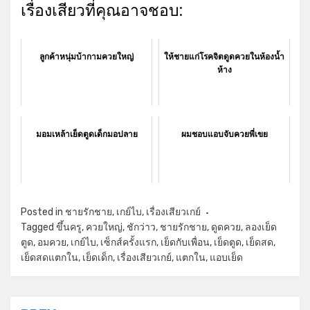
เรื่องเสียวที่คุณอาจชอบ:
ลูกค้าหนุ่มบ้ากามควยใหญ่
ให้ชายแก่โรคจิตดูดควยในห้องน้ำ
ห้าง
มอมเหล้าเย็ดตูดเด็กมอปลาย
ผมชอบแอบจับควยพี่เขย
Posted in
ชายรักชาย
,
เกย์ไบ
,
เรื่องเสียวเกย์
Tagged
ขึ้นครู
,
ควยใหญ่
,
ชักว่าว
,
ชายรักชาย
,
ดูดควย
,
ลองเย็ด
ตูด
,
อมควย
,
เกย์ไบ
,
เซ็กส์ครั้งแรก
,
เย็ดกับเพื่อน
,
เย็ดตูด
,
เย็ดสด
,
เย็ดสดแตกใน
,
เย็ดเด็ก
,
เรื่องเสียวเกย์
,
แตกใน
,
แอบเย็ด