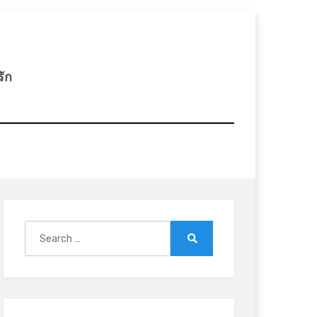
รัก
Search
for:
Search