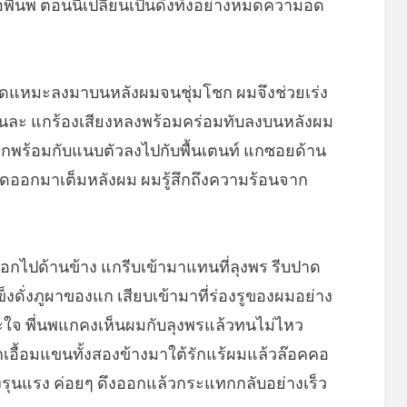
พี่นพ ตอนนี้เปลี่ยนเป็นดึงทึ้งอย่างหมดความอด
ว หยดแหมะลงมาบนหลังผมจนชุ่มโชก ผมจึงช่วยเร่ง
นั้นละ แกร้องเสียงหลงพร้อมคร่อมทับลงบนหลังผม
กพร้อมกับแนบตัวลงไปกับพื้นเตนท์ แกซอยด้าน
ูดออกมาเต็มหลังผม ผมรู้สึกถึงความร้อนจาก
รออกไปด้านข้าง แกรีบเข้ามาแทนที่ลุงพร รีบปาด
็งดั่งภูผาของแก เสียบเข้ามาที่ร่องรูของผมอย่าง
ใจ พี่นพแกคงเห็นผมกับลุงพรแล้วทนไม่ไหว
กเอื้อมแขนทั้งสองข้างมาใต้รักแร้ผมแล้วล๊อคคอ
่างรุนแรง ค่อยๆ ดึงออกแล้วกระแทกกลับอย่างเร็ว