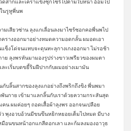
ช้หนวดสากและเคราแข็งซุกไซร้ไปตามใบหน้า อ้อมไป
ในรูหูพี่นพ
ามเสียวซ่าน ลุงแกเลื่อนลงมาไซร้ซอกคอพี่นพไป
ดปากครางออกมาอย่างหมดความอดกลั้น ผมอดเอา
มันแข็งโด่จนแทบจะดุนทะลุกางเกงออกมา ไม่รอช้า
างกาย ลุงพรหันมามองรูปร่างขาวเพรียวของผมตา
ละเริ่มบดขยี้ริมฝีปากกับผมอย่างเมามัน
กับลิ้นสากของลุงแกอย่างถึงพริกถึงขิง พี่นพมา
ผ้าพันกาย เข้ามาแลกลิ้นกับเราด้วยความกระสันสุด
คน ผมค่อยๆ ถอดเสื้อผ้าลุงพร ออกจนเปลือย
งตัว พุงอวบอ้วนมีขนขึนหยิกหยอยเต็มไปหมด มีบาง
เหมือนขนหน้าอกแกสีดอกเลา และก้มลงมองอาวุธ