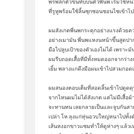
พรพลิกตัวขึ้นทับบนตัวพี่นพ เริ่มใ
ที่รูหูพร้อมใช้ลิ้นซุกซอนชอนไชเข้าไป
ผมสังเกตพี่นพกระตุกอย่างแรงด้วยคว
อย่างเมามัน พี่นพแหงนหน้าขึ้นสู
มือไปลูบเป้าของตัวเองไม่ได้ เพราะ
ผมรีบถอดเสื้อที่มีทั้งหมดออกจากร่
เยิ้ม พลางแกดึงมือผมเข้าไปสวมกอดแ
ผมสนองตอบเต็มที่สอดลิ้นเข้าไปดูดดุน
จากไหนผมไม่ได้สังเกต แต่ไม่มีเสื้อ
จะทานทน เลยกลายเป็นและจูบกันสาม
เปล่า โห ลุงแก่หุ่นอวบใหญ่หนาไปทั้
เส้นหงอกขาวแซมทำให้ดูห่างๆ แล้ว