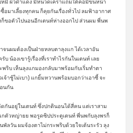
บหมี ผิวดำแดง มีหนวดเคราแถมใต้คอมีขนหน้า
ผมซื้อมาเลี้ยงทุกคน ก็คุยกันเรื่องทั่วไป ลมฟ้าอากาศ
ก็ขอตัวไปนอนอีกเตนท์ห่างออกไป ส่วนผม พี่นพ
าจนผมต้องเป็นฝ่ายหลบตาลุงแก ได้เวลาอัน
ับ น้องเขารู้เรื่องที่เราทำไรกันในเตนท์ เลย
ะพริบ เห็นลุงแกมองกลับมาพร้อมกับเริ่มทำตา
ราวเจ้าชู้ไม่เบา) แกยิ้มหวานพร้อมบอกว่าเอาซี้ จะ
ือนกัน
ดกันอยู่ในเตนท์ ซึ่งปกตินอนได้สี่คน แต่เราสาม
แกตัวหญ่ายย พอรูดซิปประตูเตนท์ พี่นพกับลุงพรก็
ันพัลวัน ผมจ้องตาไม่กระพริบด้วยใจเต้นระรัว ลุง