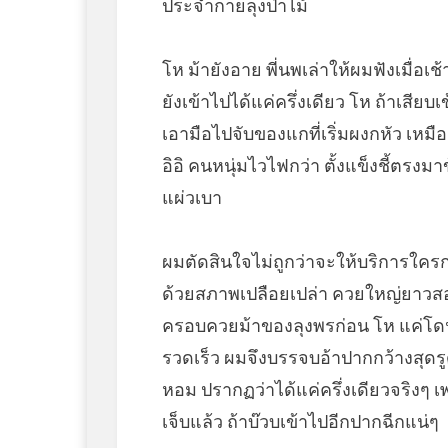
ประจำกายลุงป่าไม้
โห ม้ายังอาย พี่นพเล่าให้ผมฟังเมื่อเช้
ยังเข้าไปได้แค่ครึ่งเดียว โห ถ้าเส
เอามือไปจับของแกที่เริ่มผงกหัว เหม
อิอิ คนหนุ่มไวไฟกว่า ตั้งแข็งชี้ตรง
แผ่วเบา
ผมตัดสินใจไม่ถูกว่าจะให้บริการใครก่
ด้วยสภาพเปลือยเปล่า ควยใหญ่ยาวสอง
ครอบควยม้าของลุงพรก่อน โห แค่โดน
รวดเร็ว ผมจึงบรรจบอ้าปากกว้างสุดร
หอม ปรากฏว่าได้แค่ครึ่งเดียวจริงๆ 
เจ็บแล้ว ถ้าบ๊วบเข้าไปอีกปากฉีกแน่ๆ