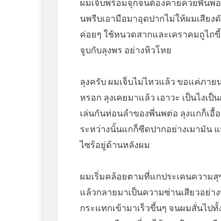
ผมเจ็บพร้อมจุกจนต้องคายควยพี่นพออก
นพรีบเอามือมาอุดปากไม่ให้ผมเสียงดั
ค่อยๆ ใช้หนวดสากและเคราคมถูไถข
จูบกับลุงพร อย่างหิวโหย
ลุงครับ ผมเจ็บไม่ไหวแล้ว ขอแค่ภายนอ
หรอก ลุงเคยมาแล้ว เอาวะ เป็นไงเป็นก
เล่นกันท่อนลำของพี่นพต่อ ลุงแกก็เอื
ระหว่างนั้นแกก็ซีดปากอย่างเมามัน แ
ไซร้อยู่ด้านหลังผม
ผมเริ่มคล้อยตามที่แกประเคนความสุ
แล้วกลายมาเป็นความซ่านเสียวอย่างท
กระแทกเข้ามาเร็วขี้นๆ จนผมสั่นไปทั้ง