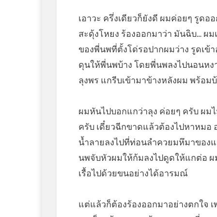
เอาวะ ครึ่งเดียวก็ยังดี ผมค่อยๆ รูด
สะดุ้งโหยง ร้องออกมาว่า มันฉิบ… ผมเร
ของพี่นพที่ตั้งโด่รอปากผมว่าง รูดเข้
ดุนให้พี่นพบ้าง โดยพี่นพลงไปนอนห
ลุงพร แกรีบเข้ามาข้างหลังผม พร้อมบ
ผมหันไปบอกแกว่าลุง ค่อยๆ ครับ ผมไม
ครับ เดี๋ยวฉีกขาดแล้วต้องไปหาหม
น้ำลายลงไปที่ท่อนลำควยมหึมาของแกอีก
นพจับหัวผมให้ก้มลงไปดูดให้แกต่อ ผม
เรื้อไปด้วยขนอย่างได้อารมณ์
แต่แล้วก็ต้องร้องออกมาอย่างตกใจ เ