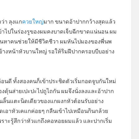
าว่า ลุงแก
ควยใหญ่
มาก ขนาดอ้าปากกว้างสุดแล้ว
ียบเข้าไปในร่องรูของผมคงบาดเจ็บฉีกขาดแน่นอน ผม
ือนหาคนช่วยให้มีชีวิตชีวา ผมหันไปมองของพี่นพ
มาข้างหน้าหัวบานใหญ่ รอให้ริมฝีปากครอบบีบอย่าง
อนดี ทั้งสองคนก็เข้าประชิดตัวเริ่มกอดจูบกันใหม่
ดุ้นส่ายเปะปะไปถูไถกัน ผมจึงนั่งลงและอ้าปาก
ลิ้นแตะนิดเดียวของแกผงกหัวต้อนรับอย่าง
ูดเอาหัวเคแกค่อยๆ กลืนเข้าไปเหมือนกินกล้วย
เพราะรู้สึกว่าหัวแกถึงคอหอยผมแล้ว และปากเริ่ม