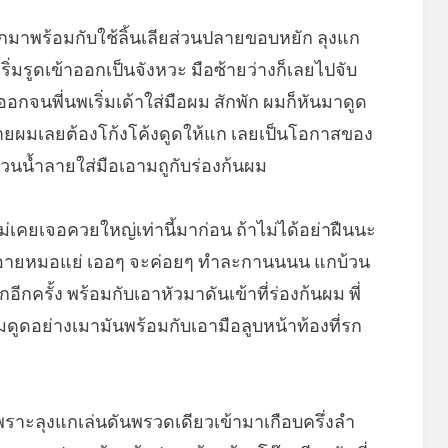
ออกมาพร้อมกับใช้ลิ้นเลียส่วนปลายขอบหยัก ลุงแก
ิ่มรูดเข้าออกเป็นจังหวะ มือซ้ายว่างก็เลยไปจับ
าออกจนพี่นพเริ่มเด้าใส่มือผม สักพัก ผมก็หันมาดูด
งายผมเลยต้องโก้งโค้งดูดให้แก เลยเป็นโอกาสของ
้วนน้ำลายใส่มือเอามถูกับร่องก้นผม
่เคยเจอควยใหญ่เท่านี้มาก่อน ถ้าไม่ได้อย่าฝืนนะ
อ อายหมอแย่ เออๆ จะค่อยๆ ทำละกานนนน แกบ้วน
ครั้ง พร้อมกับเอาหัวมาดันเข้าที่ร่องก้นผม พี่
ดูดอย่างเมามันพร้อมกับเอามือลูบหน้าท้องที่รก
พราะลุงแกเล่นดันพรวดเดียวเข้ามาเกือบครึ่งลำ