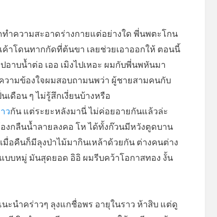
on
้เช็ดทำความสะอาดร่างกายแต่อย่างใด พี่นพตะโกน
ค้าโดนทากกัดที่ต้นขา เลยช่วยเอาออกให้ ตอนนี้
อกไปอาบน้ำต่อ เออ เมิงไปเหอะ ผมกับพี่นพหันมา
้วยความข้องใจผมสอบถามนพว่า ผู้ชายสามคนกับ
ดือน ๆ ไม่รู้สึกเงี่ยนบ้างหรือ
่าว
กัน แต่ระยะหลังมานี่ ไม่ค่อยอายกันแล้วล่ะ
้องกลืนน้ำลายลงคอ โห ได้ทั้งก๊วนมีหวังตูดบาน
มื่อคืนก็มีลุงป่าไม้มากินเหล้าด้วยกัน ต่างคนต่าง
แบบหมู่ มันสุดยอด อิอิ ผมรีบคว้าโอกาสทอง งั้น
พแนะนำคร่าวๆ ลุงแกชื่อพร อายุในราว ห้าสิบ แต่ดู