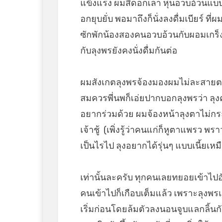
แข็งแรง ผมสีดอกเลา หุ่นอวบอ้วนแบ
อกยุบยั่บ พอมาถึงก็นั่งลงดื่มเบียร์ ที่
ซักพักน้องสองคนอวบอ้วนกับผอมเกร็ง
กับลุงพรยังคงนั่งดื่มกันต่อ
ผมสังเกตลุงพรจ้องมองผมไม่ละสายต
สมควรพี่นพก็เอ่ยปากบอกลุงพรว่า ลุงคร
อยากร่วมด้วย ผมจ้องหน้าลุงตาไม่กร
เจ้าชู้ (เพิ่งรู้ว่าคนแก่ก็หูตาแพรว พ
เป็นไรไป ลุงอยากได้รุ่นๆ แบบเนี้ยเหม
เท่านั้นละครับ ทุกคนเลยทยอยเข้าไปอั
คนเข้าไปก็เกือบเต็มแล้ว เพราะลุงพร
เริ่มก่อนโดยล้มตัวลงนอนจูบแลกลิ้นก