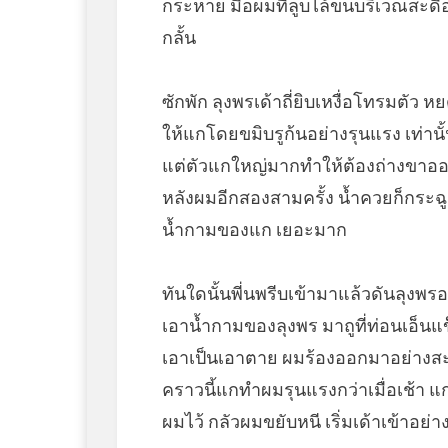
กระหาย มือผมที่ลูบไล้ขนบริเวณสะดือ
กลั้น
ซักพัก ลุงพรเด้าถี่ยิบเหงื่อโทรมตั
ให้แกโดยขมิบรูก้นอย่างรุนแรง เท่า
แต่ตัวแกใหญ่มากทำให้ต้องถ่างขาออ
หลังผมอีกสองสามครั้ง น้ำควยก็กระฉ
น้ำกามของแก เยอะมาก
ทันใดนั้นพี่นพรีบเข้ามาแล้วดันลุงพ
เอาน้ำกามของลุงพร มาถูที่ท่อนเอ็นแข
เอาเป็นเอาตาย ผมร้องออกมาอย่างสะ
คราวนี้แกทำผมรุนแรงกว่าเมื่อเช้า แ
ผมไว้ กลัวผมขยับหนี เริ่มเด้าเข้าอย