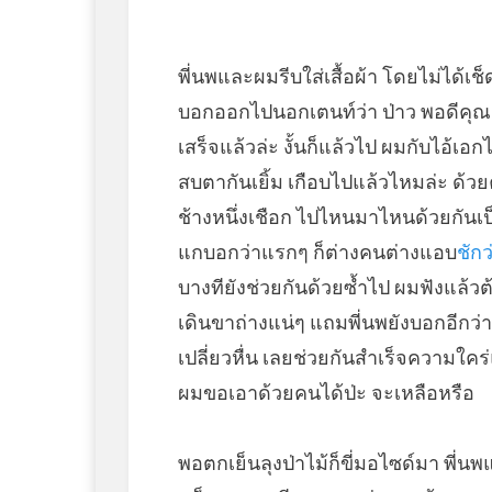
พี่นพและผมรีบใส่เสื้อผ้า โดยไม่ได
บอกออกไปนอกเตนท์ว่า ป่าว พอดีคุณเ
เสร็จแล้วล่ะ งั้นก็แล้วไป ผมกับไอ้เ
สบตากันเยิ้ม เกือบไปแล้วไหมล่ะ ด
ช้างหนึ่งเชือก ไปไหนมาไหนด้วยกันเป็นเ
แกบอกว่าแรกๆ ก็ต่างคนต่างแอบ
ชักว
บางทียังช่วยกันด้วยซ้ำไป ผมฟังแล้วต
เดินขาถ่างแน่ๆ แถมพี่นพยังบอกอีกว่าเ
เปลี่ยวหื่น เลยช่วยกันสำเร็จความใคร่
ผมขอเอาด้วยคนได้ป่ะ จะเหลือหรือ
พอตกเย็นลุงป่าไม้ก็ขี่มอไซด์มา พี่น