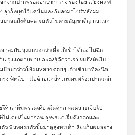
จากปากพร้อมอ้าปากกว้าง ร้องโอ๊ย เสียงดัง พี่
ง ลุงก็หยุดไว้แค่นั้นและก้มลงมาไซร้หลังผม
ี้นมาจนถึงต้นคอ ผมหันไปตามสัญชาติญาณแลก
กละกัน ลุงแกบอกว่าเดี๋ยวก็เข้าได้เอง ไม่ฉีก
ัน ลุงแกผ่านมาเยอะคงรู้ดีกว่าเรา ผมจึงหันไป
้อมมือมาว่าวให้ผมพลาง ค่อยๆ เด้าเข้ามาทีละนิด
มร่ง ฟิตฉิบ…. มือซ้ายแกบี้หัวนมผมพร้อมปากแกก็
ขให้ แกทิ่มพรวดเดียวมิดด้าม ผมคลายเจ็บไป
ี่ไม่เคยเป็นมาก่อน ลุงพรแกเริ่มดึงออกและ
ตัว พี่นพผงกหัวขึ้นมาดูลุงพรเด้าเสียบก้นผมอย่าง