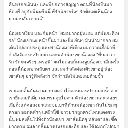
คืนหรอกเงินนะ และพี่ขอทวงสัญญา ตอนที่น้องปีนมา
ห้องพี่ อยู่กับพี่นะคืนนี้ พี่รักน้องจริงๆ รักตั้งแต่เห็นน้อง
มาสอบสัมภาษณ์”
น้องเขาเงียบ และก้มหน้า “ผมอยากอยู่นะฮะ แต่มันจะดีเห
รอ” น้องเขาเงยหน้าขึ้นมาและยิ้มเขินๆ มันน่ามากกก ผม
เดินไปล็อกประตู และพาน้องมาที่เตียง ผมกวาดเสื้อผ้าที่
กำลังจัดกระเป๋าออก และพลักน้องเขาน้องลง “พี่บอกว่า
รัก รักผมจริงๆ เหรอพี่” ผมไม่ตอบก้มลงจูบน้องเขาอีกครั้ง
ตอนนี้น้องเขาหลับตา และผมกำลังค่อมตัวเขาอยู่ น้อง
เขาสั่นๆ มารู้ทีหลังว่า ชักว่าวยังไม่เคยเลยด้วยซ้ำ
เราแลกลิ้นกันนานมาก ผมจำได้ตอนถอนปากออกน้ำลาย
เรายืดเลยทีเดียว ผมพรมจูบไปตามตัวน้องเขา และ ค่อยๆ
เลียตั้งแต่คอลงมาและขบเบาที่หัวนมน้องเขา มันไม่ชมพู
หรอก ออกคล่ำๆ แต่ผิวนี้ซิ ขาวมากถูกตรงไหนแดงตรง
นั้น ผมลงลิ้นไปทั้งตัวน้องเขา เขาสั่นนิดๆ หลับตาและซี๊ด
ปากตาม ผมลากลิ้นมาตรงรอบสะดือ และใช้จมูกถูไปถูมา