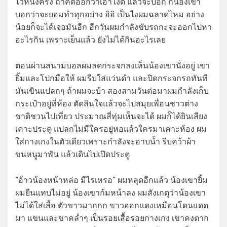
ไว้หนึ่งครั้ง ถ้าคิดออกว่าเอาไงดี แล้วจะบอก ก็น้องเขา
บอกว่าจะยอมทำทุกอย่าง อิอิ เป็นไงผมฉลาดไหม อย่าง
น้อยก็จะได้เจอมันอีก อีกวันผมกำลังขับรถกะจะออกไปหา
อะไรกิน เพราะเย็นแล้ว ยังไม่ได้กินอะไรเลย
ตอนผ่านสนามบอลผมลดกระจกลงเห็นน้องเขานั่งอยู่ เขา
ยิ้มและโปกมือให้ ผมรีบใส่แว่นดำ และปิดกระจกรถทันที
มันเขินแปลกๆ ถ้าผมจะบ้า สองสามวันต่อมาผมกำลังเก็บ
กระเป๋าอยู่ที่ห้อง ตัดสินใจแล้วจะไปสมุยเพื่อนชาวต่าง
ชาติชวนไปเที่ยว ประมาณสี่ทุ่มเห็นจะได้ ผมก็ได้ยินเสียง
เคาะประตู แปลกไม่มีใครอยู่หอแล้วใครมาเคาะห้อง ผม
ใส่กางเกงในตัวเดียวเพราะกำลังจะอาบน้ำ รีบคว้าผ้า
ขนหนูมาพัน แล้วเดินไปเปิดประตู
“อ้าวน้องหน้าหล่อ มีไรเหรอ” ผมหลุดอีกแล้ว น้องเขายิ้ม
ผมยืนแทบไม่อยู่ น้องเขาก้มหน้าลง ผมสังเกตุว่าน้องเขา
ไม่ได้ใส่เสื้อ ตัวขาวมากกก ขาวออกแดงเหมือนโดนแดด
มา แขนและขาคล่ำๆ เป็นรอยเสื้อรอยกางเกง เขาคงตาก