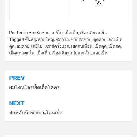
น้ำ
Posted in
ชายรักชาย
,
เกย์ไบ
,
เย็ดเด็ก
,
เรื่องเสียวเกย์
Tagged
ขึ้นครู
,
ควยใหญ่
,
ชักว่าว
,
ชายรักชาย
,
ดูดควย
,
ลองเย็ด
ตูด
,
อมควย
,
เกย์ไบ
,
เซ็กส์ครั้งแรก
,
เย็ดกับเพื่อน
,
เย็ดตูด
,
เย็ดสด
,
เย็ดสดแตกใน
,
เย็ดเด็ก
,
เรื่องเสียวเกย์
,
แตกใน
,
แอบเย็ด
แนะแนว
PREV
เรื่อง
ผมโดนโจรเย็ดเด็ดโคตร
NEXT
ลักหลับน้าชายจนโดนเย็ด