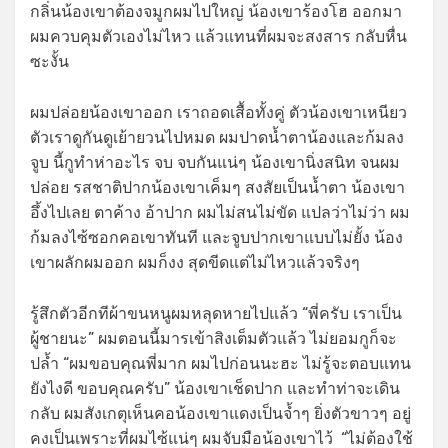
กลิ่นน้องเขาต้องจมูกผมไปใหญ่ น้องเขาร้องโฮ ออกมา
ผมควบคุมตัวเองไม่ไหว แล้วแทนที่ผมจะสงสาร กลับหื่น
ซะงั้น
ผมปล่อยน้องเขาออก เราถอดเสื้อทั้งคู่ ตัวน้องเขาเหนียว
ตัวเราดูกันดูเย้ายวนไปหมด ผมปาดน้ำตาน้องและก้มลง
จูบ นี้กูทำห่าอะไร จบ จบกันแน่ๆ น้องเขานิ่งสนิท จนผม
ปล่อย รสชาติปากน้องเขาเค็มๆ สงสัยเป็นน้ำตา น้องเขา
อึ้งไปเลย ตาค้าง อ้าปาก ผมไม่สนไม่ขัด แปลว่าไม่ว่า ผม
ก้มลงไซ้ซอกคอเขาทันที และจูบปากเขาแบบไม่ยั้ง น้อง
เขาผลักผมออก ผมก็งง สุดขีดแต่ไม่ไหวแล้วจริงๆ
รู้สึกตัวอีกทีผ้าขนหนูผมหลุดหายไปแล้ว “พี่ครับ เราเป็น
ผู้ชายนะ” ผมตอนนี้มารเข้าสิงเต็มตัวแล้ว ไม่ยอมกูก็จะ
ปล้ำ “ผมขอบคุณพี่มาก ผมไปก่อนนะฮะ ไม่รู้จะตอบแทน
ยังไงดี ขอบคุณครับ” น้องเขาเช็ดปาก และทำท่าจะเดิน
กลับ ผมสังเกตุเห็นคอน้องเขาแดงเป็นจ้ำๆ ยิ่งตัวขาวๆ อยู่
คงเป็นเพราะที่ผมไซ้แน่ๆ ผมจับมือน้องเขาไว้ “ไม่ต้องใช้