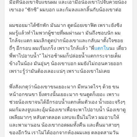
มือที่น้องเขาจับแขนผม และเอามือน้องเขาไปจับควยน้อง
เขาเอง “ชักซิ” ผมบอก และก้มลงแลกลิ้นกับน้องเขาต่อ
ผมซอยมาได้ซักพัก มันมาก ตูดน้อยเขาฟิต เพราะยังซิง
ผมรู้แล้วทำไมพวกผู้ชายที่ผมผ่านมา มันถึงชอบนัก ผม
ใกล้จะแตก ผมเลิกดูดปากน้องเขาและกลับมาตั้งใจซอย
ถี่ๆ อีกรอบ ผมเริ่มเกร็ง เพราะใกล้แล้ว “พี่
แตกใน
นะ เดี่ยว
พี่พาไปอาบน้ำ” ไม่รอช้าผมก็ปล่อยน้ำแตกกระจายเต็ม
ข้างในน้อง มันอุ่นๆ น้องเขาบอก ผมยังไม่ถอนควยออก
เพราะรู้ว่ามันต้องเลอะแน่ๆ เพราะน้องเขาไม่เคย
พึ่งสังเกตุว่าน้องเขาขนเยอะมาก มีหนวดไรๆ ด้วย ขน
หน้าอกขนขา ยิ่งตรงนั้นเยอะมาก ขนตูดก็เยอะ เพราะ
ช่วยน้องเขาจนได้อีกรอบน้ำแตกเต็มตัวเอง น้ำเยอะจริงๆ
ผมก้มลงจูบและอุ้มน้องเขาเพื่อจะพาไปอาบน้ำ น้องเขาดู
เพลียมากๆ หลับตาตลอด แทบจะยืนไม่ไหว ผมอาบให้
และพามานอน น้องเขากอดผมทั้งคืน และตื่นมาสายๆ
ของอีกวัน เราไม่ได้ออกจากห้องผมเลย ตลอดสามวัน