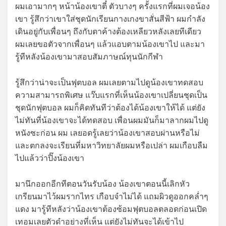
ผมเอามากๆ หน้าน้องเขาตี๋ ตัวบางๆ ครั้งแรกที่ผมเจอน้อง
เขา รู้สึกว่าเขาใส่ชุดนักเรียนกางเกงขาสั่นสีฟ้า ผมกำลัง
เดินอยู่กับเพื่อนๆ ถึงกับตาค้างต้องเหลียวหลังเลยทีเดียว
ผมเลยขอตัวจากเพื่อนๆ แล้วแอบตามน้องเขาไป และมา
รู้ทีหลังน้องเขามาสอบสัมภาษณ์ทุนนักกีฬา
รู้สึกว่าน่าจะเป็นฟุตบอล ผมเลยตามไปดูน้องเขาทดสอบ
ความสามารถพิเศษ แว๊บแรกที่เห็นน้องเขาเปลี่ยนชุดเป็น
ชุดนักฟุตบอล ผมก็คิดทันทีว่าต้องได้น้องเขาให้ได้ แต่ยัง
ไม่ทันที่น้องเขาจะได้ทดสอบ เพื่อนผมมันก็มาลากผมไปดู
หนังซะก่อน ผม เลยอดรู้เลยว่าน้องเขาสอบผ่านหรือไม่
และตกลงจะเรียนที่มหาวิทยาลัยผมหรือเปล่า ผมเกือบลืม
ไปแล้วว่าปิ๊งน้องเขา
มานึกออกอีกทีตอนวันรับน้อง น้องเขาตอนนี้เลิกหัว
เกรียนมาไว้ผมรากไทร เกือบจำไม่ได้ แถมผิวดูออกคล่ำๆ
แดง มารู้ทีหลังว่าน้องเขาต้องซ้อมฟุตบอลตลอดก่อนเปิด
เทอมเลยตัวดำอย่างที่เห็น แต่ยังไม่ทันจะได้เข้าไป