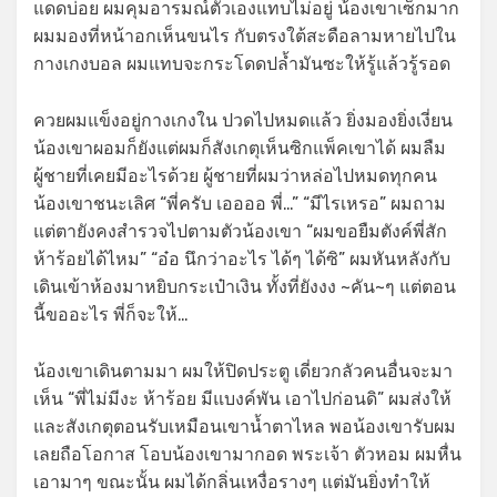
แดดบ่อย ผมคุมอารมณ์ตัวเองแทบไม่อยู่ น้องเขาเซ็กมาก
ผมมองที่หน้าอกเห็นขนไร กับตรงใต้สะดือลามหายไปใน
กางเกงบอล ผมแทบจะกระโดดปล้ำมันซะให้รู้แล้วรู้รอด
ควยผมแข็งอยู่กางเกงใน ปวดไปหมดแล้ว ยิ่งมองยิ่งเงี่ยน
น้องเขาผอมก็ยังแต่ผมก็สังเกตุเห็นซิกแพ็คเขาได้ ผมลืม
ผู้ชายที่เคยมีอะไรด้วย ผู้ชายที่ผมว่าหล่อไปหมดทุกคน
น้องเขาชนะเลิศ “พี่ครับ เออออ พี่…” “มีไรเหรอ” ผมถาม
แต่ตายังคงสำรวจไปตามตัวน้องเขา “ผมขอยืมตังค์พี่สัก
ห้าร้อยได้ไหม” “อ๋อ นึกว่าอะไร ได้ๆ ได้ซิ” ผมหันหลังกับ
เดินเข้าห้องมาหยิบกระเป๋าเงิน ทั้งที่ยังงง ~คัน~ๆ แต่ตอน
นี้ขออะไร พี่ก็จะให้…
น้องเขาเดินตามมา ผมให้ปิดประตู เดี่ยวกลัวคนอื่นจะมา
เห็น “พี่ไม่มีงะ ห้าร้อย มีแบงค์พัน เอาไปก่อนดิ” ผมส่งให้
และสังเกตุตอนรับเหมือนเขาน้ำตาไหล พอน้องเขารับผม
เลยถือโอกาส โอบน้องเขามากอด พระเจ้า ตัวหอม ผมหื่น
เอามาๆ ขณะนั้น ผมได้กลิ่นเหงื่อรางๆ แต่มันยิ่งทำให้