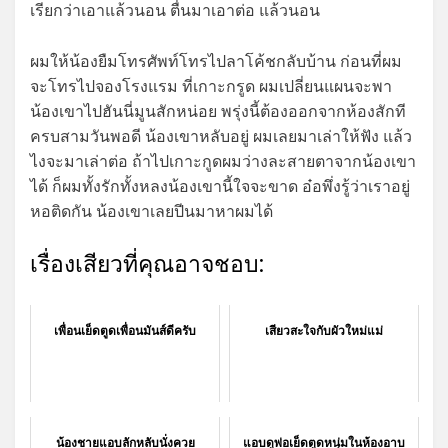
เรียกว่าเอาแล้วนอน ตื่นมาเอาต่อ แล้วนอน
ผมให้น้องยืมโทรศัพท์โทรไปลาโค้ชกลับบ้าน ก่อนที่ผม
จะโทรไปจองโรงแรม ที่เกาะกรูด ผมเปลี่ยนแผนจะพา
น้องเขาไปฮันนี่มูนสักหน่อย พรุ่งนี้ต้องออกจากห้องสักที
ครบสามวันพอดี น้องเขาหลับอยู่ ผมเลยมาเล่าให้ฟัง แล้ว
ไงจะมาเล่าต่อ ถ้าไปเกาะกูดผมว่างละสายตาจากน้องเขา
ได้ ก็ผมทั้งรักทั้งหลงน้องเขานี้ใจจะขาด อ๋อพึ่งรู้ว่าเราอยู่
หอติดกัน น้องเขาเลยปีนมาหาผมได้
เรื่องเสียวที่คุณอาจชอบ:
เพื่อนเย็ดตูดเพื่อนมันส์ดีครับ
เสียวสะใจกับผัวใหม่แม่
น้องชายแอบลักหลับนั่งควย
แอบดูพ่อเย็ดตูดหนุ่มในห้องอาบ