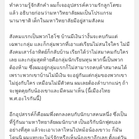
ทำความรู้จักสักคำ ผมก็เจออุปสรรค์ความรักลูกโตซะ
แล้ว อธิบายก่อนว่ามหาวิทยาลัยผมเป็นโปรแกรม
นานาชาติ เด็กในมหาวิทยาลัยมีอยู่สามสังคม
สังคมแรกเป็นพวกไฮโซ บ้านมีเงินว่างั้นจะคบกันแต่
เฉพาะกลุ่ม และก็กลุ่มพวกที่เอาแต่เรียนไม่สนใจใคร ไม่มี
สังคมเสาร์อาทิตย์ก็กลับบ้าน เรียกได้ว่าไม่สมาคมกับใคร
เลย และกลุ่มสุดท้ายคือกลุ่มนักเรียนทุน พวกนี้เป็นพวก
ต้องห้าม ซึ่งผมอยู่กลุ่มแรกก็ไม่สามารถคบค้าสมาคมได้
เพราะพวกเขาบ้านไม่มีเงิน จะอยู่กันแต่กลุ่มของพวกเขา
ไม่ยุ่งกับใคร เหมือนไม่มีตัวตน ผมเลยต้องลำบากแน่ๆ ถ้า
จะพูดคุยกับน้องเขาและมีคนมาเห็น (นี้เมืองไทย
พ.ศ.อะไรกันนี้)
อีกอุปสรรค์ก็คือผมพึ่งตกลงคบกับนักบาสคนหนึ่ง ซึ่งเป็น
ที่รู้กันมามหาวิทยาลัยผมนักบาส เป็นอริกับนักฟุตบอล
อย่างที่สุด แล้วจะเอาเวลาไหนไปหม้อน้องเขาวะ ก็มัน
โดนนิ ผมแทบจะไม่รู้จักหรือเห็นน้องเขาอีกเลย ตั้งแต่วัน