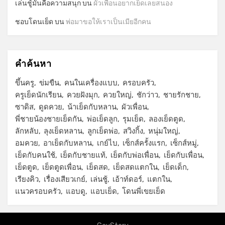
เล่นชู้มันคือความสนุก
บน
ผัวเพื่อนอยากเย็ดเลยสนอง
ชอบโดนเย็ด
บน
พ่อมาขอให้เราเป็นเมียอีกคน
คำค้นหา
ขึ้นครู
ข่มขืน
คนในเครื่องแบบ
ครอบครัว
ครูเย็ดนักเรียน
ควยฝังมุก
ควยใหญ่
ชักว่าว
ชายรักชาย
ซาดิส
ดูดควย
น้าเย็ดกับหลาน
ผัวเพื่อน
พี่ชายน้องชายเย็ดกัน
พ่อเย็ดลูก
รุมเย็ด
ลองเย็ดตูด
ลักหลับ
ลุงเย็ดหลาน
ลูกเย็ดพ่อ
สวิงกิ้ง
หนุ่มใหญ่
อมควย
อาเย็ดกับหลาน
เกย์ไบ
เซ็กส์ครั้งแรก
เซ็กส์หมู่
เย็ดกับคนใช้
เย็ดกับชายแท้
เย็ดกับพ่อเพื่อน
เย็ดกับเพื่อน
เย็ดตูด
เย็ดตูดเพื่อน
เย็ดสด
เย็ดสดแตกใน
เย็ดเด็ก
เรียงคิว
เรื่องเสียวเกย์
เล่นชู้
เอ้าท์ดอร์
แตกใน
แนวครอบครัว
แอบดู
แอบเย็ด
โดนพี่เขยเย็ด