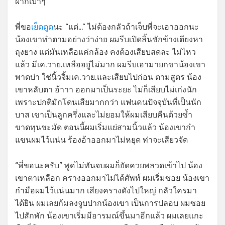
ผากเบาๆ
พี่ขอ
เย็ดตูด
นะ “แต่…” ไม่ต้องกลัวถ้าเจ็บพี่จะเอาออกนะ
น้องเขาทำตามอย่างว่าง่าย ผมรีบเปิดลิ้นชักข้างเตียงหา
ถุงยาง แต่มันเหลือแค่กล้อง คงต้องเสียบสดละ ไม่ไหว
แล้ว มีเค.วาย.เหลืออยู่ไม่มาก ผมรีบเอามายกขาน้องเขา
พาดบ่า ใช่นิ้วจิ้มเค.วาย.และเสียบไปก่อน ตามสูตร น้อง
เขาหลับตา อ้าาา ออกมาเป็นระยะ ไม่ก็เสียบไม่เก่งนัก
เพราะปกติมักโดนเสียมากกว่า แฟนคนปัจจุบันที่เป็นนัก
บาส เขาเป็นลูกครึ่งและไม่ยอมให้ผมเสียบคืนด้วยซ้ำ
ขาดทุนชะมัด ตอนนี้ผมเริ่มแย่สามนิ้วแล้ว น้องเขากำ
แขนผมไว้แน่น ร้องอ้าออกมาไม่หยุด ท่าจะเสียวจัด
“พี่ขอนะครับ” พูดไม่ทันจบผมก็ยัดควยพลวดเข้าไป น้อง
เขาตาเหลือก ครางออกมาไม่ได้ศัพท์ ผมเริ่มซอย น้องเขา
กำมือผมไว้แน่นมาก เสียงครางดังไปใหญ่ กลัวใครมา
ได้ยิน ผมเลยก้มลงจูบปากน้องเขา เป็นการปลอบ ผมซอย
ไปสักพัก น้องเขาเริ่มมีอารมณ์ขึ้นมาอีกแล้ว ผมเลยแกะ