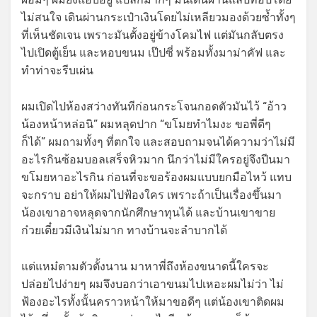
ไม่สนใจ เดินผ่านกระเป๋าเงินโดยไม่เหลียวมองด้วยซ้ำทั้งๆ
ที่เห็นชัดเจน เพราะมันตั้งอยู่ข้างโคมไฟ แต่มันกลับตรง
ไปเปิดตู้เย็น และหอบขนม เป๊ปซี่ พร้อมทั้งมาม่าคัฟ และ
ทำท่าจะรีบเผ่น
ผมเปิดไปห้องสว่างทันทีก่อนกระโจนกอดตัวมันไว้ “อ้าว
น้องหน้าหล่อนิ” ผมหลุดปาก “ขโมยทำไมงะ ขอพี่ดีๆ
ก็ได้” ผมถามทั้งๆ ที่ตกใจ และสอบถามจนได้ความว่าไม่มี
อะไรกินซ้อมบอลเสร็จหิวมาก นึกว่าไม่มีใครอยู่จึงปีนมา
ขโมยหาอะไรกิน ก่อนที่จะขอร้องผมแบบยกมือไหว้ แทบ
จะกราบ อย่าให้ผมไปฟ้องใคร เพราะถ้าเป็นเรื่องขึ้นมา
น้องเขาอาจหลุดจากนักศึกษาทุนได้ และบ้านเขาขาย
ก๋วยเตี๋ยวมีเงินไม่มาก ทางบ้านจะลำบากได้
แต่แหม๋ตามตัวตั้งนาน มาหาพี่ถึงห้องขนาดนี้ใครจะ
ปล่อยไปง่ายๆ ผมจึงบอกว่าเอาขนมไปเหอะผมไม่ว่า ไม่
ฟ้องอะไรทั้งนั้นคราวหน้าให้มาขอดีๆ แต่น้องเขาติดผม