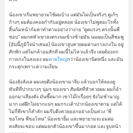
น้องเขาเริ่มพยายามไซ้ผมบ้าง แต่มันไม่เป็นจริงๆ ดูเก้ๆ
ก้างๆ ผมต้องคอยกำกับอยู่ตลอด น้องเขาไม่พูดอะไรทั้ง
สิ้นก้มหน้าก้มตาทำตามอย่างว่าง่าย “ดูดแรงๆ ตรงนั้นพี่
ชอบ” ผมกดหัวเขาลงตรงนมข้างซ้ายมัน นมผมเป็นสีชมพู
(อันนี้ภูมิใจนำเสนอ) น้องเขาลูบควยผมผ่านกางเกงใน อยู่
สักพัก แต่ไม่กล้าอมสักที ผมนี้ไม่ไหวแล้วจึง เลยต้องถก
กางเกงในลงเอง ผม
ควยใหญ่
กว่าน้องเขานิดหนึ่ง และมัน
กระตุกเพราะความเงี่ยน
น้องยังลังเล ผมเลยดึงน้องเขามาจีบ แล้วบอกให้ลองดู
ทันทีที่ปากบางๆ นุ่มๆ ของเขา สัมผัสที่หัวควยผม ผมก็อ้า
ออกมาเสียงดัง มันซี๊ดมาก เขาโม๊กเรื่อยๆ ยังไม่ชำนาญ
มาก แต่ฝึกไม่ยากแน่ๆ ผมกระเด้าปากน้องเขาตาม แต่ได้
ไม่กี่ทีเขาก็สำลัก ผมรีบดึงควยออกอย่างเป็นห่วง “พี่
ขอโทษ พี่ขอโทษ” น้องเขายิ้ม และพยายามจะอมต่อ
สงสัยจะชอบ แต่ผมยกตัวน้องเขาขึ้นมากอด และจูบหน้า