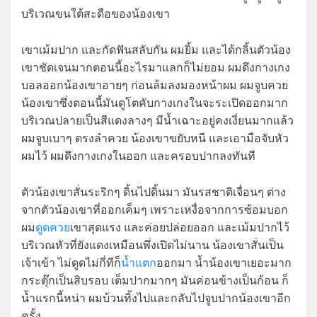
บริเวณขนใต้สะดือของน้องเขา
เขาเม้มปาก และกัดฟันสลับกัน ผมยิ้ม และได้กลิ้นตัวน้อง
เขาชัดเจนมากตอนนี้อะไรมาแลกก็ไม่ยอม ผมดึงกางเกง
บอลออกน้องเขาอายๆ ก่อนล้มลงมองหน้าผม ผมจูบควย
น้องเขาซึ่งตอนนี้มันดูโตคับกางเกงในจะระเปิดออกมาก
บริเวณปลายเป็นสีแดงลางๆ มีน้ำเฉาะอยู่คงเงี่ยนมากแล้ว
ผมจูบเบาๆ ตรงลำควย น้องเขาขยับหนี และเอามือจับหัว
ผมไว้ ผมดึงกางเกงในออก และครอบปากลงทันที
ตัวน้องเขาสั่นระริกๆ ดิ้นไปดิ้นมา มันรสชาติเจื่อนๆ ต่าง
จากตัวน้องเขาที่ออกเค็มๆ เพราะเหงื่อจากการซ้อมบอก
ผม
ดูดควย
เขาสุดแรง และค่อยปล่อยออก และเม้มปากไว้
บริเวณหัวที่ยังแดงเหมือนพึ่งเปิดไม่นาน น้องเขาสั่นเป็น
เจ้าเข้า ไม่ดูดไม่กี่ทีก็
น้ำแตก
ออกมา น้ำน้องเขาเยอะมาก
กระตุ๊กเป็นสิบรอบ เต็มปากมากๆ มันค่อนข้างเป็นก้อน ก็
น้ำแรกนี้หน่า ผมบ้วนทิ้งไปและกลับไปจูบปากน้องเขาอีก
ครั้ง