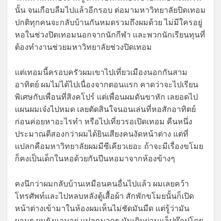
นั้น จนเกือบลืมไปแล้วอีกรอบ ต่อมามหาวิทยาลัยปิดเทอม
ปกติทุกคนจะกลับบ้านกันหมดรวมถึงผมด้วย ไม่มีใครอยู่
หอในช่วงปิดเทอมนอกจากนักกีฬา และพวกนักเรียนทุนที่
ต้องทำงานช่วยมหาวิทยาลัยช่วงปิดเทอม
แต่เทอมนี้ครอบครัวผมเขาไปเที่ยวเมืองนอกกันสาม
อาทิตย์ ผมไม่ได้ไปเนื่องจากตอนแรก คาดว่าจะไปเรียน
พิเศษกับเพื่อนที่สิงคโปร์ แต่เพื่อนผมดันขาหัก เลยอดไป
แผนผมเจ๋งไปหมด เลยตัดสินใจนอนเล่นที่หอสักอาทิตย์
ก่อนค่อยหาอะไรทำ หรือไปเที่ยวรอเปิดเทอม คืนหนึ่ง
ประมาณตีสองกว่าผมได้ยินเสียงคนงัดหน้าต่าง แต่ที่
แปลกคือมหาวิทยาลัยผมมีซีเคียวเยอะ ถ้าจะมีเรื่องขโมย
ก็คงเป็นเด็กในหอด้วยกันปีนหอมาจากห้องข้างๆ
คงนึกว่าผมกลับบ้านเหมือนคนอื่นไปแล้ว ผมเลยคว้า
โทรศัพท์และไปหลบหลังตู้เสื้อผ้า สักพักขโมยนั้นก็เปิด
หน้าต่างเข้ามาในห้องผมเห็นไม่ชัดมันมืด แต่รู้ว่ามัน
ผอมๆ ผมยังแอบอยู่ แปลกมากๆ มันเดินผ่านแล็ปท๊อปโดย