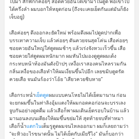
ไปมา สักพักก็ค่อยๆ สอดควยอันโตเข้ามาในตูด พอเข้าไป
ได้ครึ่งลำ ผมบอกให้หยุดก่อน (ถึงจะเคยเย็ดกันแต่มันก็ยัง
เจ็บอยู่)
เสือค่อยๆ ดึงออกละยัดใหม่ พร้อมดึงผมไปดูดปากเพื่อ
บรรเทาความเจ็บ แล้วค่อยๆ ดันควยจนสุดโค่น เสือค่อยๆ
ซอยควยอันใหญ่ใส่ตูดผมช้าๆ แล้วเร่งจังหวะเร็วขึ้น เสือ
ซอยควยใส่ตูดผมหนักมาก ผมหันไปมองดูตูดผมเด้ง
กระทบหน้าท้องมันดังป้าปๆ เหงื่อเราสองคนไหลรวมกัน
กลิ่นเหงื่อของเสือทำให้ผมเงี่ยนขึ้นไปอีก เลยขมิบตูดรัด
ควยเสือ จนมันร้องว่าโอ้ย “เสียวควยชิบหาย”
เสือกระหน่ำ
เย็ดตูด
ผมแบบคนโหยไม่ได้เย็ดมานาน ก่อน
จะยกผมขึ้นในท่าลิงอุ้มแตงให้ผมกอดคอก่อนจะบรรเลง
จูบกันอย่างดูดดื่ม แล้วเสือก็พาผมเดินเย็ดรอบในบ้าน แล้ว
มานอนลงบนเตียงให้ผมขึ้นขย่มให้ สุดท้ายจบที่ท่าหมา
เสือก็น้ำ
แตกใน
เต็มรูตูดผมจนไหลออกมา ผมก็เลยถามว่า
“จะหิวอะไรขนาดนั้น ไม่ได้เย็ดกับเมียรึไง” มันก็บอกว่า