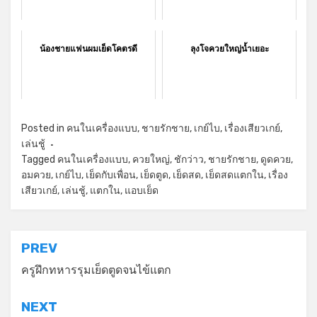
น้องชายแฟนผมเย็ดโคตรดี
ลุงโจควยใหญ่น้ำเยอะ
Posted in
คนในเครื่องแบบ
,
ชายรักชาย
,
เกย์ไบ
,
เรื่องเสียวเกย์
,
เล่นชู้
Tagged
คนในเครื่องแบบ
,
ควยใหญ่
,
ชักว่าว
,
ชายรักชาย
,
ดูดควย
,
อมควย
,
เกย์ไบ
,
เย็ดกับเพื่อน
,
เย็ดตูด
,
เย็ดสด
,
เย็ดสดแตกใน
,
เรื่อง
เสียวเกย์
,
เล่นชู้
,
แตกใน
,
แอบเย็ด
แนะแนว
PREV
เรื่อง
ครูฝึกทหารรุมเย็ดตูดจนไข้แตก
NEXT