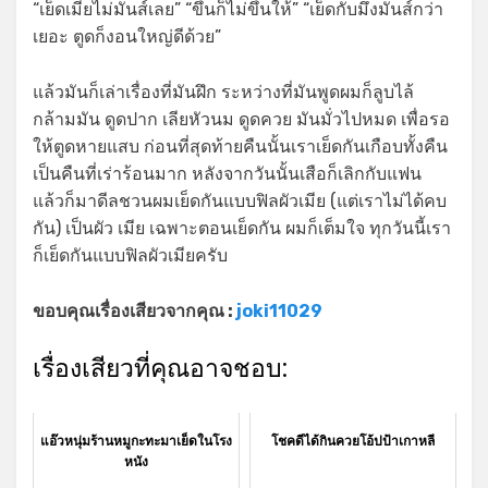
“เย็ดเมียไม่มันส์เลย” “ขึ้นก็ไม่ขึ้นให้” “เย็ดกับมึงมันส์กว่า
เยอะ ตูดก็งอนใหญ่ดีด้วย”
แล้วมันก็เล่าเรื่องที่มันฝึก ระหว่างที่มันพูดผมก็ลูบไล้
กล้ามมัน ดูดปาก เลียหัวนม ดูดควย มันมั่วไปหมด เพื่อรอ
ให้ตูดหายแสบ ก่อนที่สุดท้ายคืนนั้นเราเย็ดกันเกือบทั้งคืน
เป็นคืนที่เร่าร้อนมาก หลังจากวันนั้นเสือก็เลิกกับแฟน
แล้วก็มาดีลชวนผมเย็ดกันแบบฟิลผัวเมีย (แต่เราไม่ได้คบ
กัน) เป็นผัว เมีย เฉพาะตอนเย็ดกัน ผมก็เต็มใจ ทุกวันนี้เรา
ก็เย็ดกันแบบฟิลผัวเมียครับ
ขอบคุณเรื่องเสียวจากคุณ :
joki11029
เรื่องเสียวที่คุณอาจชอบ:
แอ๊วหนุ่มร้านหมูกะทะมาเย็ดในโรง
โชคดีได้กินควยโอ้ปป้าเกาหลี
หนัง