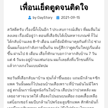
เพื่อนเย็ดตูดจนติดใจ
Posted
by
GayStory
2021-09-15
on
สวัสดีครับ เรื่องนี้ก็เป็นอีก 1 ประสบการณ์เสียว ที่ผมลืมไม่
ลงเลย เรื่องมีอยู่ว่า ตอนที่เสือจับได้เป็นทหารเกณฑ์ ก็ไม่
ได้กลับบ้านเลย 8-9 เดือน แต่ก็ยังมีทักมาคุยกันทั่วไป ช่วง
นั้นผมก็ออกกำลังกายปั้นก้น จนรู้สึกว่าตูดเริ่มใหญ่เริ่มเด้ง
ขึ้น ผ่านไป 6 เดือน เสือก็ทักมาบอกว่าลากลับบ้าน 7 วัน
แต่ 4 วันจะอยู่บ้านแฟนก่อน ผมก็เลยสั่งที่แว๊กขนที่ก้น
แล้วกางเกงในแบบมัดปม
พอวันที่เสือกลับมาบ้าน หุ่นก็ล่ำขึ้นเยอะ แถมมีกล้าม+ซิก
แพค วันนั้นผมก็ไปนอนบ้านเสือเพราะที่บ้านมันไม่มีใคร
อยู่ ตกเย็นเรานั่งดูหนังกันในบ้าน เสือบ่นว่าปวดหลัง ผม
เลยอาสาจะนวดให้ เสือลงไปนอนบนเตียง ถอดเสื้อเหลือ
แต่บ็อกเซอร์ ผมบีบกล้ามไปพร้อมลูบซิกแพค สักพักมันก็