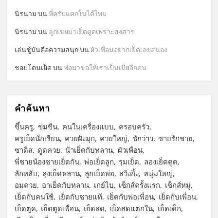
นิรนาม
บน
พี่ครับแตกในได้ไหม
นิรนาม
บน
ลูกเขยมาเย็ดตูดเพราะสงสาร
เล่นชู้มันคือความสนุก
บน
ผัวเพื่อนอยากเย็ดเลยสนอง
ชอบโดนเย็ด
บน
พ่อมาขอให้เราเป็นเมียอีกคน
คำค้นหา
ขึ้นครู
ข่มขืน
คนในเครื่องแบบ
ครอบครัว
ครูเย็ดนักเรียน
ควยฝังมุก
ควยใหญ่
ชักว่าว
ชายรักชาย
ซาดิส
ดูดควย
น้าเย็ดกับหลาน
ผัวเพื่อน
พี่ชายน้องชายเย็ดกัน
พ่อเย็ดลูก
รุมเย็ด
ลองเย็ดตูด
ลักหลับ
ลุงเย็ดหลาน
ลูกเย็ดพ่อ
สวิงกิ้ง
หนุ่มใหญ่
อมควย
อาเย็ดกับหลาน
เกย์ไบ
เซ็กส์ครั้งแรก
เซ็กส์หมู่
เย็ดกับคนใช้
เย็ดกับชายแท้
เย็ดกับพ่อเพื่อน
เย็ดกับเพื่อน
เย็ดตูด
เย็ดตูดเพื่อน
เย็ดสด
เย็ดสดแตกใน
เย็ดเด็ก