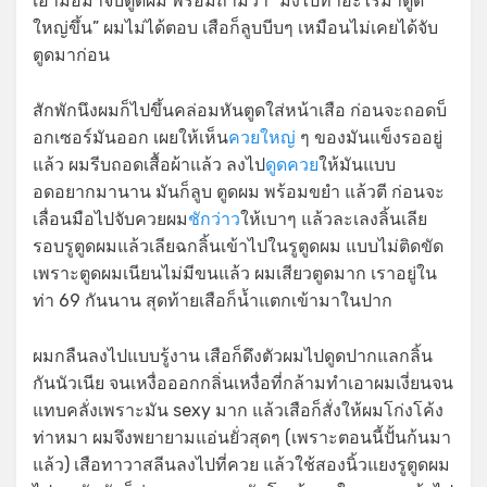
เอามือมาจับตูดผม พร้อมถามว่า “มึงไปทำอะไรมาตูด
ใหญ่ขึ้น” ผมไม่ได้ตอบ เสือก็ลูบบีบๆ เหมือนไม่เคยได้จับ
ตูดมาก่อน
สักพักนึงผมก็ไปขึ้นคล่อมหันตูดใส่หน้าเสือ ก่อนจะถอดบ็
อกเซอร์มันออก เผยให้เห็น
ควยใหญ่
ๆ ของมันแข็งรออยู่
แล้ว ผมรีบถอดเสื้อผ้าแล้ว ลงไป
ดูดควย
ให้มันแบบ
อดอยากมานาน มันก็ลูบ ตูดผม พร้อมขยำ แล้วตี ก่อนจะ
เลื่อนมือไปจับควยผม
ชักว่าว
ให้เบาๆ แล้วละเลงลิ้นเลีย
รอบรูตูดผมแล้วเลียฉกลิ้นเข้าไปในรูตูดผม แบบไม่ติดขัด
เพราะตูดผมเนียนไม่มีขนแล้ว ผมเสียวตูดมาก เราอยู่ใน
ท่า 69 กันนาน สุดท้ายเสือก็น้ำแตกเข้ามาในปาก
ผมกลืนลงไปแบบรู้งาน เสือก็ดึงตัวผมไปดูดปากแลกลิ้น
กันนัวเนีย จนเหงื่อออกกลิ่นเหงื่อที่กล้ามทำเอาผมเงี่ยนจน
แทบคลั่งเพราะมัน sexy มาก แล้วเสือก็สั่งให้ผมโก่งโค้ง
ท่าหมา ผมจึงพยายามแอ่นยั่วสุดๆ (เพราะตอนนี้ปั้นก้นมา
แล้ว) เสือทาวาสลีนลงไปที่ควย แล้วใช้สองนิ้วแยงรูตูดผม