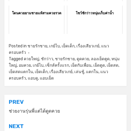
โดนควยยามชายแท้สามควยรวด
โชว์ชักว่าวหนุ่มเก็บค่าน้ำ
Posted in
ชายรักชาย
,
เกย์ไบ
,
เย็ดเด็ก
,
เรื่องเสียวเกย์
,
แนว
ครอบครัว
Tagged
ควยใหญ่
,
ชักว่าว
,
ชายรักชาย
,
ดูดควย
,
ลองเย็ดตูด
,
หนุ่ม
ใหญ่
,
อมควย
,
เกย์ไบ
,
เซ็กส์ครั้งแรก
,
เย็ดกับเพื่อน
,
เย็ดตูด
,
เย็ดสด
,
เย็ดสดแตกใน
,
เย็ดเด็ก
,
เรื่องเสียวเกย์
,
เล่นชู้
,
แตกใน
,
แนว
ครอบครัว
,
แอบดู
,
แอบเย็ด
แนะแนว
PREV
เรื่อง
ช่วยงานรุ่นพี่แต่ได้ดูดควย
NEXT