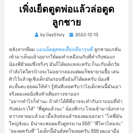
เพิ่งเย็ดตูดพ่อแล้วล่อตูด
ลูกชาย
Posted
by
GayStory
2022-12-13
on
หลังจากที่ผม
แอบเย็ดตูดพ่อเลี้ยงเดี่ยวรุ่นพี่
ลูกชายแกดัน
เข้ามาเห็นแล้วอยากให้ผมทำเหมือนกับพี่ทำกับพ่อแก
น้องพียั่วผมซึ่งจริงๆ มันก็ได้ผลแหล่ะครับ ก็นะกับเด็กวัย
กำลังโตใครบ้างจะไม่อยากลองแต่ผมก็พยายามยื้อ เล่น
ตัวไว้แล้วดูเชิงเด็กมันก่อนซึ่งมันก็ได้ผลครับ น้องพี
คะยั้นคะยอผมให้ทำ รู้ทันทีเลยครับว่าไอเด็กคนนี้มันเอา
จริงผมเลยนั่งพิงหัวเตียงกางขาออก
“อยากทำไรก็ทำนะ ถ้าทำได้ดีพี่อาจจะทำกับเราแบบที่ทำ
กับพ่อเราให้” “พี่พูดแล้วนะ” น้องพีกระโจนเข้ามานั่งกลาง
หว่างขาผมแล้วเอามื้องับท่อนลำของผมออกมา “โหพี่มัน
ใหญ่จังอะ มิน่าละพ่อผมถึงดูทรมาน 555” “พีไหวไหมล่ะ”
“ลองดูครับพี่” ไอเด็กนี้มันสู้สุดใจเลยครับ 555 ผมเอามือ