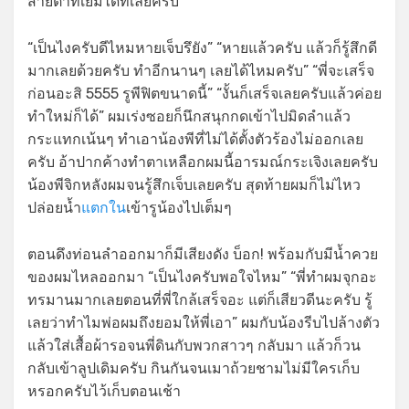
สายตาที่เยิ้มได้ที่เลยครับ
“เป็นไงครับดีไหมหายเจ็บรึยัง” “หายแล้วครับ แล้วก็รู้สึกดี
มากเลยด้วยครับ ทำอีกนานๆ เลยได้ไหมครับ” “พี่จะเสร็จ
ก่อนอะสิ 5555 รูพีฟิตขนาดนี้” “งั้นก็เสร็จเลยครับแล้วค่อย
ทำใหม่ก็ได้” ผมเร่งซอยก็นึกสนุกกดเข้าไปมิดลำแล้ว
กระแทกเน้นๆ ทำเอาน้องพีที่ไม่ได้ตั้งตัวร้องไม่ออกเลย
ครับ อ้าปากค้างทำตาเหลือกผมนี้อารมณ์กระเจิงเลยครับ
น้องพีจิกหลังผมจนรู้สึกเจ็บเลยครับ สุดท้ายผมก็ไม่ไหว
ปล่อยน้ำ
แตกใน
เข้ารูน้องไปเต็มๆ
ตอนดึงท่อนลำออกมาก็มีเสียงดัง บ็อก! พร้อมกับมีน้ำควย
ของผมไหลออกมา “เป็นไงครับพอใจไหม” “พี่ทำผมจุกอะ
ทรมานมากเลยตอนที่พี่ใกล้เสร็จอะ แต่ก็เสียวดีนะครับ รู้
เลยว่าทำไมพ่อผมถึงยอมให้พี่เอา” ผมกับน้องรีบไปล้างตัว
แล้วใส่เสื้อผ้ารอจนพี่ดินกับพวกสาวๆ กลับมา แล้วก็วน
กลับเข้าลูปเดิมครับ กินกันจนเมาถ้วยชามไม่มีใครเก็บ
หรอกครับไว้เก็บตอนเช้า