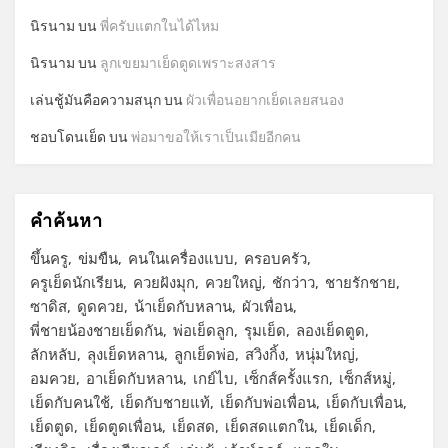
นิรนาม
บน
พี่ครับแตกในได้ไหม
นิรนาม
บน
ลูกเขยมาเย็ดตูดเพราะสงสาร
เล่นชู้มันคือความสนุก
บน
ผัวเพื่อนอยากเย็ดเลยสนอง
ชอบโดนเย็ด
บน
พ่อมาขอให้เราเป็นเมียอีกคน
คำค้นหา
ขึ้นครู
ข่มขืน
คนในเครื่องแบบ
ครอบครัว
ครูเย็ดนักเรียน
ควยฝังมุก
ควยใหญ่
ชักว่าว
ชายรักชาย
ซาดิส
ดูดควย
น้าเย็ดกับหลาน
ผัวเพื่อน
พี่ชายน้องชายเย็ดกัน
พ่อเย็ดลูก
รุมเย็ด
ลองเย็ดตูด
ลักหลับ
ลุงเย็ดหลาน
ลูกเย็ดพ่อ
สวิงกิ้ง
หนุ่มใหญ่
อมควย
อาเย็ดกับหลาน
เกย์ไบ
เซ็กส์ครั้งแรก
เซ็กส์หมู่
เย็ดกับคนใช้
เย็ดกับชายแท้
เย็ดกับพ่อเพื่อน
เย็ดกับเพื่อน
เย็ดตูด
เย็ดตูดเพื่อน
เย็ดสด
เย็ดสดแตกใน
เย็ดเด็ก