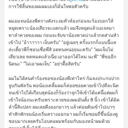
การใช้ลิ้นของผมผมเองก็มั่นใจพอตัวครับ
ผมอมจนน้องพีครางดังระงมทั่วห้องก่อนจะร้องบอกให้
หยุดเพราะน้องเสียวจะแตกแล้ว ผมจึงหยุดแล้วเอเจลมา
ทาลำควยของผม ก่อนจะจับขาน้องพาดบ่าแล้วกดส่วนหัว
เข้าไป “อ้าาาาาา เจ็บครับ” “อยู่เฉยๆ ครั้งแรกก็แบบนี้แห
ล่ะเดี๋ยวพีก็ชอบเชื่อพี่สิ อดทนหน่อยนะครับ” “ผมเจ็บไม่
เสียวเลย หดหมดแล้วเนี่ย เอาออกได้ไหม นะพี” “พี่ขออีก
นิดนะ” “ไม่เอาผมเจ็บ” “อย่าดื้อสิครับ”
ผมไม่ได้สนคำร้องขอของน้องพีเท่าไหร่ ก้มลงประกบปาก
จูบกันพัลวัน พอน้องเคลิ้มผมก็ค่อยซอยควยเข้าไปทีละนิด
จนเข้าไปได้เกือบสุดน้องก็ร้องว่าจุกให้เข้าได้แค่นี้แต่ผมก็
เข้าใจน้องนะครับเพราะควยของผมมันตั้ง 8 นิ้ว เข้าได้มิด
ลำนี้สิแปลก ผมเลยดึงออกยาวๆ แล้วค่อยดันเข้าไปเบาๆ
ทำสักพักจนน้องเริ่มครางออกมา ผมก็เริ่มซอยถี่ขึ้นน้องดู
ชอบมากเลยครับโอบคอผมพร้อมกับมองหน้าผมด้วย