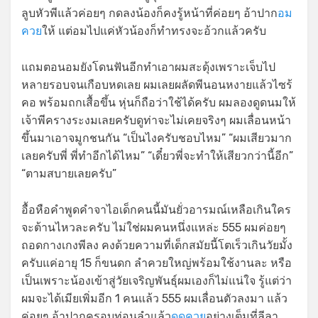
ลูบหัวพีแล้วค่อยๆ กดลงน้องก็คงรู้หน้าที่ค่อยๆ อ้าปาก
อม
ควย
ให้ แต่อมไปแค่หัวน้องก็ทำทรงจะอ้วกแล้วครับ
แถมตอนอมยังโดนฟันอีกทำเอาผมสะดุ้งเพราะเจ็บไป
หลายรอบจนเกือบหดเลย ผมเลยผลัดพีนอนหงายแล้วไซร้
คอ พร้อมถกเสื้อขึ้น หุ่นก็ถือว่าใช้ได้ครับ ผมลองดูดนมให้
เจ้าพีครางระงมเลยครับดูท่าจะไม่เคยจริงๆ ผมเลื่อนหน้า
ขึ้นมาเอาจมูกชนกัน “เป็นไงครับชอบไหม” “ผมเสียวมาก
เลยครับพี่ พี่ทำอีกได้ไหม” “เดี๋ยวพี่จะทำให้เสียวกว่านี้อีก”
“ตามสบายเลยครับ”
อื้อหือคำพูดคำจาไอเด็กคนนี้มันยั่วอารมณ์เหลือเกินใคร
จะต้านไหวละครับ ไม่ใช่ผมคนหนึ่งแหล่ะ 555 ผมค่อยๆ
ถอดกางเกงพีลง คงด้วยความที่เด็กสมัยนี้โตเร็วเกินวัยมั้ง
ครับแค่อายุ 15 ก็ขนดก ลำควยใหญ่พร้อมใช้งานละ หรือ
เป็นเพราะน้องเข้าสู่วัยเจริญพันธุ์ผมเองก็ไม่แน่ใจ รู้แต่ว่า
ผมจะได้เมียเพิ่มอีก 1 คนแล้ว 555 ผมเลื่อนตัวลงมา แล้ว
ค่อยๆ อ้าปากครอบท่อนลำแล้ว
ดูดควย
อย่างเต็มที่ลีลา