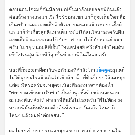
ตอนนอนไอผมก็ดันมีอารมณ์ขึ้นมาอีกเลยกอดพี่ดินแล้ว
ค่อยล้วงกางเกงแก เริ่มไซร้ซอกแซก แกก็ดูจะเต็มใจเหลือ
เกินครับจนผมถอดเสื้อผ้าตัวเองจนหมดแล้วจะถอดเสื้อผ้า
แก แกก็ว่าเดี๋ยวลูกตื่นมาเห็น ผมไม่ได้สนใจหรอกครับฝืน
ถอดเสื้อผ้าแกออกจนได้ จับขาพาดบ่าได้ก็ยัดท่อนลำเลย
ครับ “เบาๆ หน่อยสิพี่เจ็บ” “ทนหน่อยสิ ครึ่งลำแล้ว” ผมดัน
เข้าไปจนสุด น้องพีก็ลุกขึ้นทำเอาพี่ดินอึ้งเลยครับ
น้องพี่ก็มองมาที่ผมกับพ่อตัวเองที่กำลังโดน
เย็ดตูด
อยู่แต่ก็
ไม่ได้พูดอะไรแล้วเดินไปเข้าห้องน้ำ พี่ดินก็บอกให้ผมหยุด
แต่ผมมีหรอครับจะหยุดจนน้องพีออกมาจากห้องน้ำ
“พยายามเข้านะครับพ่อ” เป็นคำพูดทิ้งท้ายก่อนจะนอน
ตะแคงหันหลังให้ ทำเอาพี่ดินอึ้งไปเลยครับ “พี่ไม่ต้อง งง
หรอกพีมันเห็นตั้งแต่เมื่อคืนที่เราเอากันแล้ว ไหนๆ ก็
ไหนๆ แล้วผมทำต่อเลยนะ”
ผมไม่รอคำตอบกระแทกสุดแรงต่างคนต่างคราง จนใน