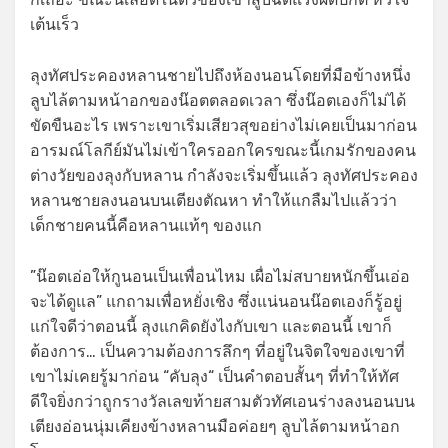
เต้นเร็ว
ลุงทัศประคองหลานชายไปถึงห้องนอนโดยที่มือข้างหนึ่ง
ลูบไล้ตามหน้าอกของน๊อตตลอดเวลา ซึ่งน๊อตเองก็ไม่ได้
ขัดขืนอะไร เพราะเขาเริ่มเสียวสุขอย่างไม่เคยเป็นมาก่อน
อารมณ์โลกีย์มันไม่เข้าใครออกใครขณะนี้เกมรักของคน
ต่างวัยของลุงกับหลาน กำลังจะเริ่มขึ้นแล้ว ลุงทัศประคอง
หลานชายลงนอนบนเตียงตัณหา ทำให้แกลืมไปแล้วว่า
เด็กชายคนนี้คือหลานแท้ๆ ของแก
”น๊อตเอ่อให้กูนอนเป็นเพื่อนไหม เผื่อไม่สบายหนักขึ้นเอ่อ
จะได้ดูแล” แกถามเพื่อหยั่งเชิง ซึ่งแน่นอนน๊อตเองก็รู้อยู่
แก่ใจดีว่าตอนนี้ ลุงแกคิดยังไงกับเขา และตอนนี้ เขาก็
ต้องการ… เป็นความต้องการลึกๆ ที่อยู่ในจิตใจของเขาที่
เขาไม่เคยรู้มาก่อน “คับลุง“ เป็นคำตอบสั้นๆ ที่ทำให้ทัศ
ดีใจยิ่งกว่าถูกรางวัลเลขท้ายสามตัวทัศเอนร่างลงนอนบน
เตียงอ่อนนุ่มเคียงข้างหลานมือค่อยๆ ลูบไล้ตามหน้าอก