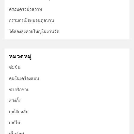
ครอบครัวมั่วสวาท
กรรมกรเย็ดผมจนตูดบาน
ได้ลองลุงควยใหญ่ในงานวัด
หมวดหมู่
ข่มขืน
คนในเครื่องแบบ
ชายรักชาย
สวิงกิ้ง
เกย์ลักหลับ
เกย์ไบ
เซ็กส์หมู่