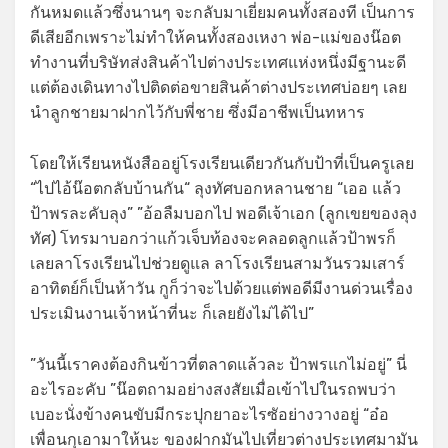
กันหมดแล้วซึ่งนานๆ จะกลับมาเยี่ยมคนทั้งสองที เป็นการ
ดีเสียอีกเพราะไม่ทำให้คนทั้งสองเหงา พ่อ-แม่ของน๊อต
ทำงานที่บริษัทส่งสินค้าไปต่างประเทศแห่งหนึ่งมีฐานะดี
แต่ต้องเดินทางไปติดต่อขายสินค้าต่างประเทศบ่อยๆ เลย
นำลูกชายมาฝากไว้กับพี่ชาย ซึ่งมีอาชีพเป็นทหาร
โดยให้เรียนหนังสืออยู่โรงเรียนเดียวกันกับป้าที่เป็นครูเลย
“ไปไอ้น๊อตกลับบ้านกัน“ ลุงทัศบอกหลานชาย “เออ แล้ว
ป้าพรละคับลุง” ”อ้อลืมบอกไป พอดีเจ้าเอก (ลูกเขยของลุง
ทัศ) โทรมาบอกว่าแก้วเจ็บท้องจะคลอดลูกแล้วป้าพรก็
เลยลาโรงเรียนไปช่วยดูแล ลาโรงเรียนสามวันรวมเสาร์
อาทิตย์ก็เป็นห้าวัน กูก็ว่าจะไปด้วยแต่พอดีมีงานด่วนเรื่อง
ประเมินงานเจ้าหน้าที่นะ ก็เลยยังไม่ได้ไป”
”วันนี้เราคงต้องกินข้าวที่ตลาดแล้วละ ป้าพรแกไม่อยู่” นี่
อะไรอะคับ ”น๊อตถามอย่างสงสัยเมื่อเข้าไปในรถพบว่า
เบอะนั่งข้างคนขับมีกระปุกยาอะไรซัอย่างวางอยู่ “อ๋อ
เพื่อนกุเอามาให้นะ ของฝากมันไปเที่ยวต่างประเทศมามัน