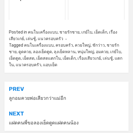
Posted in
คนในเครื่องแบบ
,
ชายรักชาย
,
เกย์ไบ
,
เย็ดเด็ก
,
เรื่อง
เสียวเกย์
,
เล่นชู้
,
แนวครอบครัว
Tagged
คนในเครื่องแบบ
,
ครอบครัว
,
ควยใหญ่
,
ชักว่าว
,
ชายรัก
ชาย
,
ดูดควย
,
ลองเย็ดตูด
,
ลุงเย็ดหลาน
,
หนุ่มใหญ่
,
อมควย
,
เกย์ไบ
,
เย็ดตูด
,
เย็ดสด
,
เย็ดสดแตกใน
,
เย็ดเด็ก
,
เรื่องเสียวเกย์
,
เล่นชู้
,
แตก
ใน
,
แนวครอบครัว
,
แอบเย็ด
แนะแนว
PREV
เรื่อง
ลูกอมควยพ่อเสียวกว่าแม่อีก
NEXT
แฝดคนพี่ขอลองเย็ดตูดแฝดคนน้อง