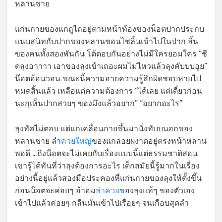
หลานชาย
แก่นกายของแกถูไถอยู่ตามหน้าท้องของน็อตปากประกบ
แนบสนิทกับปากของหลานชอนไชลิ้นเข้าไปในปาก ลิ้น
ของคนทั้งสองพันกัน โต้ตอบกันอย่างไม่มีใครยอมใคร ”ชี
ดลุงอาาาา เอาของลุงเข้าเถอะผมไม่ไหวแล้วลุงคับบบอูย”
น๊อตอ้อนวอน ขณะนี้ความอายความรู้สึกผิดชอบหายไป
หมดสิ้นแล้ว เหลือแต่ความต้องการ “ได้เลย แต่เดี๋ยวก่อน
นะกุเห็นปากสวยๆ ของมึงแล้วอยาก” “อยากอะไร”
ลุงทัศไม่ตอบ แต่แกเคลื่อนกายขึ้นมานั่งทับบนอกของ
หลานชาย ลำ
ควยใหญ่
ของแกลอยผงาดอยู่ตรงหน้าหลาน
พอดี …ถึงน๊อตจะไม่เคยกับเรื่องแบบนี้แต่ธรรมชาติสอน
เขารู้ได้ทันที่ว่าลุงต้องการอะไร เด็กสมัยนี้รู้มากในเรื่อง
อย่างนี้อยู่แล้วสองมือประคองที่แก่นกายของลุงให้ตั้งขึ้น
ก่อนน๊อตจะค่อยๆ อ้าอม
ลำควย
ของลุงแท้ๆ ของตัวเอง
เข้าไปแล้วค่อยๆ กลืนมันเข้าไปเรื่อยๆ จนเกือบสุดลำ