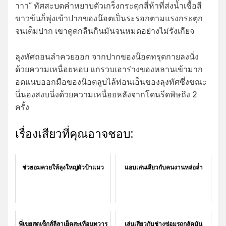
าาา” ทัศสะบดคำหยาบตัวเกร็งกระตุกสี่ห้าที่ส่งน้ำเชื้อสี
ขาวข้นก็พุ่งเข้าปากของน๊อตเป็นระรอกตามแรงกระตุก
จนเต็มปาก เขาดูดกลืนกินมันจนหมดอย่างไม่รังเกียจ
ลุงทัศถอนลำควยออก จากปากของน๊อตทรุดกายลงนั่ง
ด้วยความเหนื่อยหอบ แกรวบเอาร่างของหลานเข้ามาก
อดแนบออกมือของน๊อตลูบไล้ท่อนเอ็นของลุงทัศซึ่งขณะ
นี่นองสงบนี่งด้วยความเหนื่อยหลังจากโดนรีดพิษถึง 2
ครั้ง
เรื่องเสียวที่คุณอาจชอบ:
ช่วยอมควยให้ลุงใหญ่ผัวป้าแมว
แอบเล่นเสียวกับคนงานหล่อล่ำ
พี่เขยสุดเซ็กส์ลีลาเย็ดสะเทือนทวาร
เล่นเสียวกับช่างซ่อมรถกลัดมัน