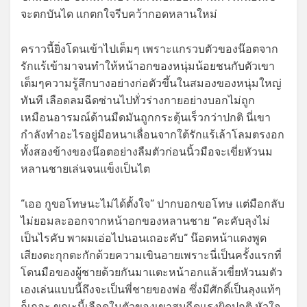
จะตกบันได แกตกใจรีบคว้ากอดหลานใหม่
คราวนี้ยิ่งโดนเข้าไปเต็มๆ เพราะแกรวบตัวของน๊อตจาก
รักแร้เข้ามาจนทำให้หน้าอกของหนุ่มน้อยชนกับตัวเขา
เต็มๆความรู้สึกบางอย่างก่อตัวขึ้นในสมองของหนุ่มใหญ่
ทันที เลือดลมฉีดซ่านไปทั่วร่างกายอย่างบอกไม่ถูก
เหมือนอารมณ์ด้านมืดมันถูกกระตุ้นเร็วกว่าปกติ นี่เขา
กำลังทำอะไรอยู่มือหนาเลื่อนจากใต้รักแร้เล้าโลมตรงอก
ทั้งสองข้างของน๊อตอย่างลืมตัวก่อนนิ้วมือจะเขี่ยหัวนม
หลานชายเล่นจนแข็งเป็นไต
“เออ กูขอโทษนะไม่ได้ตั้งใจ“ ปากบอกขอโทษ แต่มือกลับ
ไม่ยอมละออกจากหน้าอกของหลานชาย “คะคับลุงไม่
เป็นไรคับ พาผมเอ่อไปนอนเถอะคับ“ น๊อตหน้าแดงพูด
เสียงตะกุกตะกักด้วยความเขินอายเพราะนี่เป็นครั้งแรกที่
โดนมือของผู้ชายด้วยกันมาแตะหน้าอกแล้วเขี่ยหัวนมตัว
เองเล่นแบบนี้ถึงจะเป็นพี่ชายของพ่อ ซึ่งมีศักดิ์เป็นลุงแท้ๆ
ก็เถอะ ขณะนี้เลือดในตัวของเขาสูบฉีดแรงผิดปกติ หัวใจ