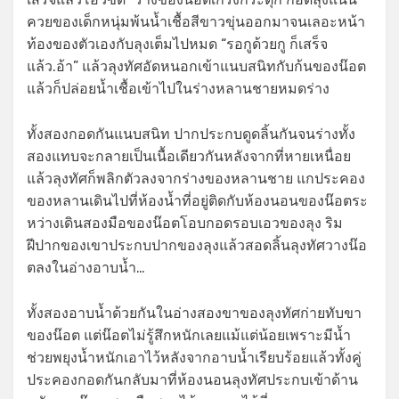
ควยของเด็กหนุ่มพ้นน้ำเชื้อสีขาวขุ่นออกมาจนเลอะหน้า
ท้องของตัวเองกับลุงเต็มไปหมด “รอกูด้วยกู ก็เสร็จ
แล้ว.อ้า” แล้วลุงทัศอัดหนอกเข้าแนบสนิทกับก้นของน๊อต
แล้วก็ปล่อยน้ำเชื้อเข้าไปในร่างหลานชายหมดร่าง
ทั้งสองกอดกันแนบสนิท ปากประกบดูดลิ้นกันจนร่างทั้ง
สองแทบจะกลายเป็นเนื้อเดียวกันหลังจากที่หายเหนื่อย
แล้วลุงทัศก็พลิกตัวลงจากร่างของหลานชาย แกประคอง
ของหลานเดินไปที่ห้องน้ำที่อยู่ติดกับห้องนอนของน๊อตระ
หว่างเดินสองมือของน๊อตโอบกอดรอบเอวของลุง ริม
ฝีปากของเขาประกบปากของลุงแล้วสอดลิ้นลุงทัศวางน๊อ
ตลงในอ่างอาบน้ำ…
ทั้งสองอาบน้ำด้วยกันในอ่างสองขาของลุงทัศก่ายทับขา
ของน๊อต แต่น๊อตไม่รู้สึกหนักเลยแม้แต่น้อยเพราะมีน้ำ
ช่วยพยุงน้ำหนักเอาไว้หลังจากอาบน้ำเรียบร้อยแล้วทั้งคู่
ประคองกอดกันกลับมาที่ห้องนอนลุงทัศประกบเข้าด้าน