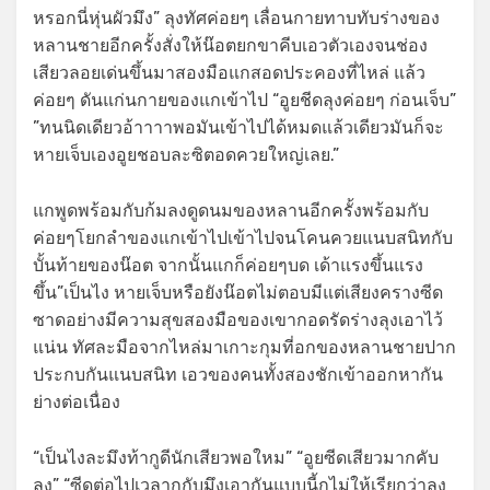
หรอกนี่หุ่นผัวมึง” ลุงทัศค่อยๆ เลื่อนกายทาบทับร่างของ
หลานชายอีกครั้งสั่งให้น๊อตยกขาคีบเอวตัวเองจนช่อง
เสียวลอยเด่นขึ้นมาสองมือแกสอดประคองที่ไหล่ แล้ว
ค่อยๆ ดันแก่นกายของแกเข้าไป “อูยชีดลุงค่อยๆ ก่อนเจ็บ”
”ทนนิดเดียวอ้าาาาพอมันเข้าไปได้หมดแล้วเดียวมันก็จะ
หายเจ็บเองอูยชอบละซิตอดควยใหญ่เลย.”
แกพูดพร้อมกับก้มลงดูดนมของหลานอีกครั้งพร้อมกับ
ค่อยๆโยกลำของแกเข้าไปเข้าไปจนโคนควยแนบสนิทกับ
บั้นท้ายของน๊อต จากนั้นแกก็ค่อยๆบด เด้าแรงขึ้นแรง
ขึ้น”เป็นไง หายเจ็บหรือยังน๊อตไม่ตอบมีแต่เสียงครางซีด
ซาดอย่างมีความสุขสองมือของเขากอดรัดร่างลุงเอาไว้
แน่น ทัศละมือจากไหล่มาเกาะกุมที่อกของหลานชายปาก
ประกบกันแนบสนิท เอวของคนทั้งสองชักเข้าออกหากัน
ย่างต่อเนื่อง
“เป็นไงละมึงท้ากูดีนักเสียวพอใหม” “อูยซีดเสียวมากคับ
ลุง” “ซีดต่อไปเวลากูกับมึงเอากันแบบนี้กูไม่ให้เรียกว่าลุง