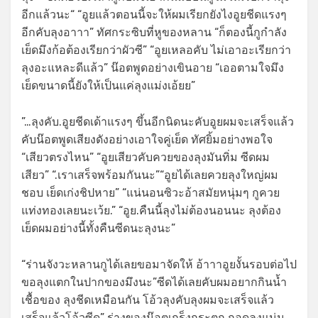
อีกแล้วนะ“ “อูยแล้วตอนนี้จะให้ผมเรียกยังไงอูยชีดแรงๆ
อีกคับลุงอาาา” ทัศกระซิบที่หูของหลาน “ก็ตองนี้กูกำลัง
เย็ดมึงก้อต้องเรียกว่าผัวซี” “อูยเหลอคับ ไม่เอาอะเรียกว่า
ลุงอะแหละดีแล้ว” น๊อตพูดอย่างเขินอาย “เออตามใจมึง
เย็ดขนาดนี้ยังให้เป็นแค่ลุงแม่งเอ้ยย”
”…ลุงคับ.อูยชีดเด้าแรงๆ ขึ้นอีกนิดนะคับอูยผมจะเสร็จแล้ว
คับน๊อตพูดเสียงดังอย่างเอาใจคู่เย็ด ทัศยิ้มอย่างพอใจ
“เสียวตรงไหน” “อูยเสียวคับควยของลุงมันทิ่ม ซีดผม
เสียว” “.เราเสร็จพร้อมกันนะ”“อูยได้เลยควยลุงใหญ่ผม
ชอบ เย็ดเก่งชิปหาย” “แน่นอนซิวะอ้าสมัยหนุ่มๆ กูควย
แท่งทองเลยนะเว้ย.” “อูย.คืนนี้ลุงไม่ต้องนอนนะ ลุงต้อง
เย็ดผมอย่างนี้ทั้งคืนซีดนะลุงนะ”
“ร่านจังวะหลานกูได้เลยขอมาจัดให้ อ้าาาอูยงั้นรอบต่อไป
ขอลุงแตกในปากของมึงนะ”ซีดได้เลยคับผมอยากกินน้ำ
เชื้อของ ลุงชีดเหมือนกัน โอ้วลุงคับลุงผมจะเสร็จแล้ว
เสร็จแล้วโอ้วซีด” ร่างของน๊อตเกร็งกระตุก กอดลุงแน่น