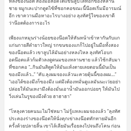
หลังของน๊อต สองมือสอดไต้แขนลูบไล้ที่อกของหลาน
ชาย จมูกเละปากดูดไซ้ที่ซอกคอขณะนี้น๊อตเริ่มมีอารมณ์
อีก เขาควานมือหาอะไรบางอย่าง ลุงทัศรู้ใจของเขาดี
ว่าน๊อตต้องการอะไร
เพียงแกหมุนร่างน้อยของน๊อตให้หันหน้าเข้าหากันกับแก
แก่นกายสีดำยาวใหญ่ รกขนของแกก็ไปอยู่ในมือทั้งสอง
ของน๊อตแล้ว เขาลูบไล้มันอย่างหลงไหล ลุงทัศโอบก
อดน๊อตแล้วก้มตัวลงดูดนมของหลานชาย แล้วไซ้กลับมา
ที่ซอกคอ “…กินมันสิดูดให้มันแห้งตายเลยตอนนี้มันเป็น
ของมึงแล้ว…” “คับ.ลุงผมจองแล้วนะควยดุ้นนี้ของผม….”
“เออได้ของมึงก็ของมึง แต่มึงต้องหมั่นดูแลมันนะเว่ยอย่า
ปล่อยให้มันเหงามึงต้องมั่นเอาน้ำมันออกบ่อยๆ ให้มันไป
วิ่งเล่นในรูของมึงด้วย ฮาฮาฮา”
”โหลุงควยคนนะไม่ใช่หมา ไม่รู้แหละผมจองแล้ว ”ลุงทัศ
ประคองร่างของน๊อตให้นั่งคุกเข่าลงน๊อตทักทายมันอีก
ครั้งด้วยปลายลิ้น เขาไล้เลียมันเรื่อยลงไปจนถึงโคน ก่อน