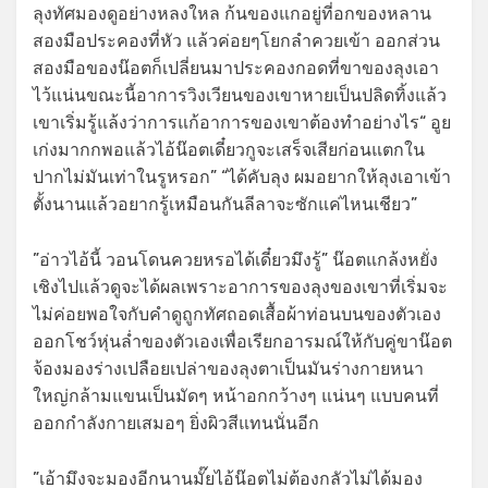
ลุงทัศมองดูอย่างหลงใหล ก้นของแกอยู่ที่อกของหลาน
สองมือประคองที่หัว แล้วค่อยๆโยกลำควยเข้า ออกส่วน
สองมือของน๊อตก็เปลี่ยนมาประคองกอดที่ขาของลุงเอา
ไว้แน่นขณะนี้อาการวิงเวียนของเขาหายเป็นปลิดทิ้งแล้ว
เขาเริ่มรู้แล้งว่าการแก้อาการของเขาต้องทำอย่างไร“ อูย
เก่งมากกพอแล้วไอ้น๊อตเดี๋ยวกูจะเสร็จเสียก่อนแตกใน
ปากไม่มันเท่าในรูหรอก” “ได้คับลุง ผมอยากให้ลุงเอาเข้า
ตั้งนานแล้วอยากรู้เหมือนกันลีลาจะซักแค่ไหนเชียว”
”อ่าวไอ้นี้ วอนโดนควยหรอได้เดี๋ยวมึงรู้” น๊อตแกล้งหยั่ง
เชิงไปแล้วดูจะได้ผลเพราะอาการของลุงของเขาที่เริ่มจะ
ไม่ค่อยพอใจกับคำดูถูกทัศถอดเสื้อผ้าท่อนบนของตัวเอง
ออกโชว์หุ่นล่ำของตัวเองเพื่อเรียกอารมณ์ให้กับคู่ขาน๊อต
จ้องมองร่างเปลือยเปล่าของลุงตาเป็นมันร่างกายหนา
ใหญ่กล้ามแขนเป็นมัดๆ หน้าอกกว้างๆ แน่นๆ แบบคนที่
ออกกำลังกายเสมอๆ ยิ่งผิวสีแทนนั่นอีก
”เอ้ามึงจะมองอีกนานมั๊ยไอ้น๊อตไม่ต้องกลัวไม่ได้มอง