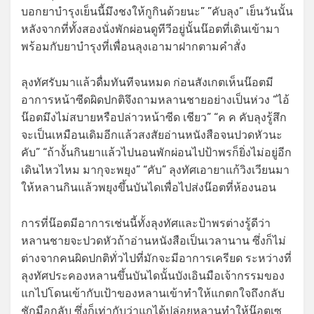
บอกยาบำรุงเย็นนี้มึงชงให้กูกินด้วยนะ” ”คับลุง” เย็นวันนั้น
หลังจากที่ทั้งสองนั่งพักผ่อนดูทีวีอยู่นั้นน๊อตที่เดินเข้ามา
พร้อมกับยาบำรุงที่เพื่อนลุงเอามาฝากตามคำสั่ง
ลุงทัศรับมาแล้วดื่มทันทีจนหมด ก่อนสังเกตเห็นน๊อตมี
อาการหน้าซีดผิดปกติจึงถามหลานชายอย่างเป็นห่วง “ไอ้
น๊อตมึงไม่สบายหรือปล่าวหน้าซีด เชียว” “ค ค คับลุงรู้สึก
จะเป็นเหมือนเดิมอีกแล้วสงสัยอ่านหนังสือจนปวดหัวนะ
คับ” “ถ้างั้นกินยาแล้วไปนอนพักผ่อนไปป้าพรก็ยิ่งไม่อยู่อีก
เดินไหวไหม มากุจะพยุง” “คับ” ลุงทัศเอายาแก้วิงเวียนมา
ให้หลานกินแล้วพยุงขึ้นบันไดเพื่อไปส่งน๊อตที่ห้องนอน
การที่น๊อตมีอาการเช่นนี้ทั้งลุงทัศและป้าพรต่างรู้ดีว่า
หลานชายจะปวดหัวถ้าอ่านหนังสือเป็นเวลานาน ซึ่งก็ไม่
ต่างจากคนผิดปกติทั่วไปที่มักจะมีอาการเครียด ระหว่างที่
ลุงทัศประคองหลานขึ้นบันไดนั้นบังเอินมือเจ้ากรรมของ
แกไปโดนเข้ากับเป้าของหลานเข้าทำให้แกตกใจถึงกลับ
ชักมือกลับ ซึ่งก็เท่ากับว่าแกได้ปล่อยหลานทำให้น๊อตเซ