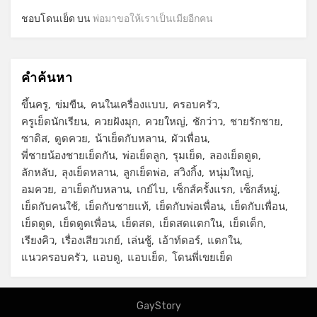
ชอบโดนเย็ด
บน
พ่อมาขอให้เราเป็นเมียอีกคน
คำค้นหา
ขึ้นครู
ข่มขืน
คนในเครื่องแบบ
ครอบครัว
ครูเย็ดนักเรียน
ควยฝังมุก
ควยใหญ่
ชักว่าว
ชายรักชาย
ซาดิส
ดูดควย
น้าเย็ดกับหลาน
ผัวเพื่อน
พี่ชายน้องชายเย็ดกัน
พ่อเย็ดลูก
รุมเย็ด
ลองเย็ดตูด
ลักหลับ
ลุงเย็ดหลาน
ลูกเย็ดพ่อ
สวิงกิ้ง
หนุ่มใหญ่
อมควย
อาเย็ดกับหลาน
เกย์ไบ
เซ็กส์ครั้งแรก
เซ็กส์หมู่
เย็ดกับคนใช้
เย็ดกับชายแท้
เย็ดกับพ่อเพื่อน
เย็ดกับเพื่อน
เย็ดตูด
เย็ดตูดเพื่อน
เย็ดสด
เย็ดสดแตกใน
เย็ดเด็ก
เรียงคิว
เรื่องเสียวเกย์
เล่นชู้
เอ้าท์ดอร์
แตกใน
แนวครอบครัว
แอบดู
แอบเย็ด
โดนพี่เขยเย็ด
GayStory