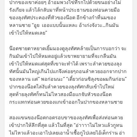
ปากของเขาค่อยๆ อ้าอมพวงไข่ที่รกไปด้วยขนอย่างไม่
รังเกียจ แล้วไล้กลับมาที่หน้าประธานของท่อนควยมือ
ของลุงทัศประคองที่หัวของน๊อต อีกข้างกำที่นมของ
หลานชาย “อูย เออแบบนั้นแหละ อ้าเก่งจังวะ…กินมัน
เข้าไปให้หมดเลย”
น๊อตชายตาหยาดเยิ้มมองดูลุงทัศคล้ายเป็นการบอกว่า จะ
กินมันเข้าไปให้หมดอยู่แล้วเขาพยายามที่จะกลืนมัน
เข้าไปให้หมดแต่สุดที่เขาจะทำได้ เพราะลำควยของลุง
ทัศนั้นมันใหญ่เกินไปแกจึงค่อยๆถอนลำควยออกจากปาก
ของหลาน แต่” พอก่อนนะ” “เดี๋ยวก่อนซิลุงขอผมกินก่อน”
ปากของน๊อตไล่งับลำควยของลุงทัศกลับเข้าไปใหม่
สุดท้ายลุงทัศก็ทนไม่ไหวสองมือแกจับหัวของน๊อต
กระแทกท่อนควยของแกเข้าออกในปากของหลานชาย
สองแขนของน๊อตกอดรอบขาของลุงทัศเพื่อส่งท่อนควย
เข้าปากให้ลึกที่สุด แล้วในที่สุด “อ่าาาาไม่ไหวแล้วกูทน
ไม่ไหวแล้วอะเอาไปเลยเอาน้ำเชื้อกูไปเลยไอ้เด็กร่าน อ่า