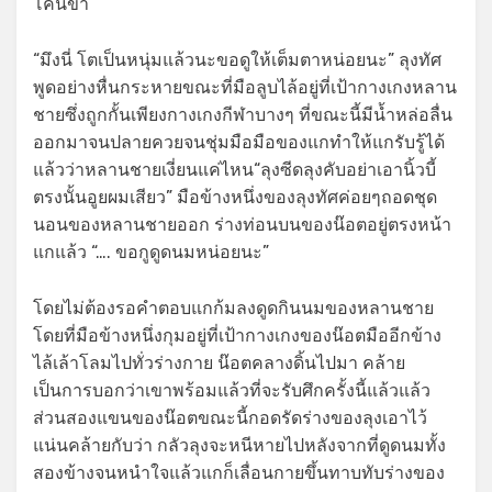
โคนขา
“มึงนี่ โตเป็นหนุ่มแล้วนะขอดูให้เต็มตาหน่อยนะ” ลุงทัศ
พูดอย่างหื่นกระหายขณะที่มือลูบไล้อยู่ที่เป้ากางเกงหลาน
ชายซึ่งถูกกั้นเพียงกางเกงกีฬาบางๆ ที่ขณะนี้มีน้ำหล่อลื่น
ออกมาจนปลายควยจนชุ่มมือมือของแกทำให้แกรับรู้ได้
แล้วว่าหลานชายเงี่ยนแค่ไหน“ลุงซีดลุงคับอย่าเอานิ้วบี้
ตรงนั้นอูยผมเสียว” มือข้างหนึ่งของลุงทัศค่อยๆถอดชุด
นอนของหลานชายออก ร่างท่อนบนของน๊อตอยู่ตรงหน้า
แกแล้ว “…. ขอกูดูดนมหน่อยนะ”
โดยไม่ต้องรอคำตอบแกก้มลงดูดกินนมของหลานชาย
โดยที่มือข้างหนึ่งกุมอยู่ที่เป้ากางเกงของน๊อตมืออีกข้าง
ไล้เล้าโลมไปทั่วร่างกาย น๊อตคลางดิ้นไปมา คล้าย
เป็นการบอกว่าเขาพร้อมแล้วที่จะรับศึกครั้งนี้แล้วแล้ว
ส่วนสองแขนของน๊อตขณะนี้กอดรัดร่างของลุงเอาไว้
แน่นคล้ายกับว่า กลัวลุงจะหนีหายไปหลังจากที่ดูดนมทั้ง
สองข้างจนหนำใจแล้วแกก็เลื่อนกายขึ้นทาบทับร่างของ