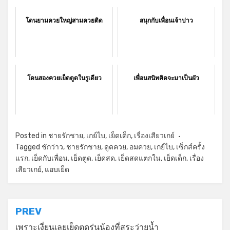
โดนยามควยใหญ่สามควยติด
สนุกกับเพื่อนเจ้าบ่าว
โดนสองควยเย็ดตูดในรูเดียว
เพื่อนสนิทคิดจะมาเป็นผัว
Posted in
ชายรักชาย
,
เกย์ไบ
,
เย็ดเด็ก
,
เรื่องเสียวเกย์
Tagged
ชักว่าว
,
ชายรักชาย
,
ดูดควย
,
อมควย
,
เกย์ไบ
,
เซ็กส์ครั้ง
แรก
,
เย็ดกับเพื่อน
,
เย็ดตูด
,
เย็ดสด
,
เย็ดสดแตกใน
,
เย็ดเด็ก
,
เรื่อง
เสียวเกย์
,
แอบเย็ด
แนะแนว
PREV
เพราะเงี่ยนเลยเย็ดตูดรุ่นน้องที่สระว่ายน้ำ