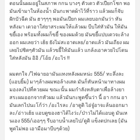
ตอนนั้นผมอยู่ในสภาพ กกน บางๆ ตัวเดว ตัวเปียกโชก พอ
มันเข้ามาในห้องน้ำ มันกะพาดผ้าไว้ที่ราว แล้วผมก็จับ
ฝักบัวฉีด มัน ฮาๆๆๆ พอมันเปียก ผมเลยบอกมันว่า หัน
หลังมา เดวอาใส่ยาสระผมให้แล้วผม บีบใส่หัวมัน ให้มัน
ขยี้เอง พร้อมทั้งผมก็ขยี้ ของผมด้วย มันขยี้แปบเดวจะล้าง
ออก ผมเลยว่า เฮ้ย ยังไม่สะอาดเลย/อาดแล้ว มันเถียง ผม
เลยไปชิดๆตัวมัน แล้วขยี้ให้มันแล้ว แกล้งเอาควยไปโดน
ใส่หลังมัน อิอิ /โอ้ย /อะไร !!
ผมตกใจ /ไฟฉายอามันแทงหลังผมหน่ะ 555/ ทะลึ่งละ
(แอบยิ้ม) มาๆล้างผมพอล้างเสด มันก็หันหน้ามาทางผม
มองลงไปที่ควยผม ขณะนั้น ผมกำลังหลับตาเพื่อล้างยา
สระผมออกจากหัวผม แล้วมันกะพูดขึ้นว่า นี้ อา กกน อา
มันเลกไปนะโก้ว่า /อะไรละ /อาดูดิ ไอ่จู๋อาจะล้นออกมา
ละ/อ่าวเฮ้ย แอบดูของฮาได้ไงว่ะ/ป่าวไม่ได้แอบดู มันเห
นเอง 555/เออๆๆ รีบอาบน้ำเลยไป/ดูดิ แข็งดปกเลย (มัน
พูดไม่พอ เอามือมาบีบๆด้วย)