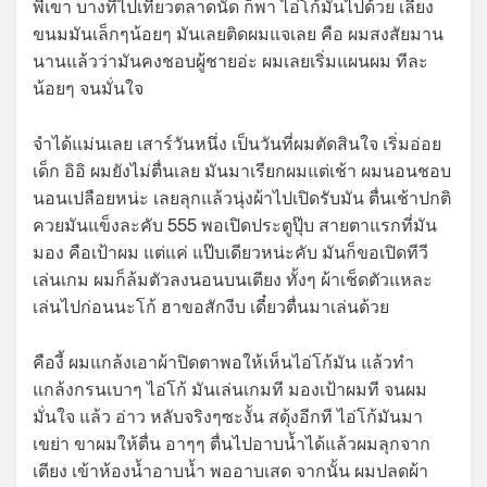
พี่เขา บางทีไปเที่ยวตลาดนัด ก็พา ไอ่โก้มันไปด้วย เลี้ยง
ขนมมันเล็กๆน้อยๆ มันเลยติดผมแจเลย คือ ผมสงสัยมาน
นานแล้วว่ามันคงชอบผู้ชายอ่ะ ผมเลยเริ่มแผนผม ทีละ
น้อยๆ จนมั่นใจ
จำได้แม่นเลย เสาร์วันหนึ่ง เป็นวันที่ผมตัดสินใจ เริ่มอ่อย
เด็ก อิอิ ผมยังไม่ตื่นเลย มันมาเรียกผมแต่เช้า ผมนอนชอบ
นอนเปลือยหน่ะ เลยลุกแล้วนุ่งผ้าไปเปิดรับมัน ตื่นเช้าปกติ
ควยมันแข็งละคับ 555 พอเปิดประตูปุ๊บ สายตาแรกที่มัน
มอง คือเป้าผม แต่แค่ แป๊บเดียวหน่ะคับ มันก็ขอเปิดทีวี
เล่นเกม ผมก็ล้มตัวลงนอนบนเตียง ทั้งๆ ผ้าเช็ดตัวแหละ
เล่นไปก่อนนะโก้ ฮาขอสักงีบ เดี๋ยวตื่นมาเล่นด้วย
คืองี้ ผมแกล้งเอาผ้าปิดตาพอให้เห็นไอ่โก้มัน แล้วทำ
แกล้งกรนเบาๆ ไอ่โก้ มันเล่นเกมที มองเป้าผมที จนผม
มั่นใจ แล้ว อ่าว หลับจริงๆซะงั้น สดุ้งอีกที ไอ่โก้มันมา
เขย่า ขาผมให้ตื่น อาๆๆ ตื่นไปอาบน้ำได้แล้วผมลุกจาก
เตียง เข้าห้องน้ำอาบน้ำ พออาบเสด จากนั้น ผมปลดผ้า