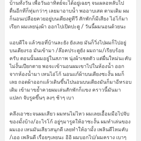
บ้านทั้งวัน เพื่อวันอาทิตย์จะได้อยู่เฉยๆ จนเผลอหลับไป
ตื่นอีกทีก็ทุ่มกว่าๆ เลยมาอาบน้ำ พออาบเสด ตามเดิม ผม
ก็นอนเปลือยควยอยู่บนเตียงดูทีวี สักพักก็มีเสียง ไอ่โก้มา
เรียก ผมเลยนุ่งผ้า ออกไปเปิดปะตู / วันนี้ผมนอนด้วยนะ
แอบดีใจ แล้วขอที่บ้านละยัง ยังเลย มันก็วิ่งไปผมก็ไปอยู่
บนเตียงรอ มันเข้ามา /ล๊อคประตูยัง ผมถาม/เรียบร้อย
ครับ ตอนนั้นผมอยู่ในสภาพ นุ่งผ้าเชดตัว แต่ผื่นใหม่นะคับ
ไม่งั้นเปียกตาย พอจะเข้านอนผมเขาไปในห้องน้ำ ออก
จากห้องน้ำมา เหนไอ่โก้ นอนแก้ผ้าบนเตียงซะงั้น ผมก็
เลย ถอดผ้าออกแล้วเดินขึ้นไปนอนบนเตียงมันก็มาอีหรอบ
เดิม เข้ามาขย้ำควยผมเล่นสักพักก็แขง คราวนี้มันมา
แปลก จับรูดขึ้นๆ ลงๆ ช้าๆ เบา
คลึงเอาซะจนผมเสียว ผมทนไม่ไหว ผมเลยเอื้อมมือไปจับ
ของมั้งบ้าง/อะไรโก้ อยู่ๆมารูดให้อาซะงั้น ผมทำเล่นของ
ผมเอง เหนมันเสียวสนุกดี เลยทำให้อามั้ง เพลินดีไหมคับ
/เออ เพลินดี เรื่อยๆเลยนะ อิอิ ผมบอกไป/ผมคราง เบาๆ