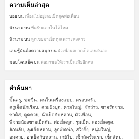
ความเห็นล่าสุด
บอย
บน
เพื่อนไม่อยู่เลยเย็ดตูดพ่อเพื่อน
นิรนาม
บน
พี่ครับแตกในได้ไหม
นิรนาม
บน
ลูกเขยมาเย็ดตูดเพราะสงสาร
เล่นชู้มันคือความสนุก
บน
ผัวเพื่อนอยากเย็ดเลยสนอง
ชอบโดนเย็ด
บน
พ่อมาขอให้เราเป็นเมียอีกคน
คำค้นหา
ขึ้นครู
ข่มขืน
คนในเครื่องแบบ
ครอบครัว
ครูเย็ดนักเรียน
ควยฝังมุก
ควยใหญ่
ชักว่าว
ชายรักชาย
ซาดิส
ดูดควย
น้าเย็ดกับหลาน
ผัวเพื่อน
พี่ชายน้องชายเย็ดกัน
พ่อเย็ดลูก
รุมเย็ด
ลองเย็ดตูด
ลักหลับ
ลุงเย็ดหลาน
ลูกเย็ดพ่อ
สวิงกิ้ง
หนุ่มใหญ่
อมควย
อาเย็ดกับหลาน
เกย์ไบ
เซ็กส์ครั้งแรก
เซ็กส์หมู่