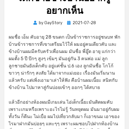
อยากเห็น
Posted
by
GayStory
2021-07-28
on
ผมชื่อ เอ็ม คับอายุ 28 ขนดก เป็นข้าราชการอยู่ชนบท พัก
บ้านข้าราชการที่เขาเตรียมไว้ให้ ผมอยู่คนเดียวคับ และ
ข้างบ้านผมมีครับครัวเพื่อนผม มันชื่อ พี่อู๊ด อายุ แก่กว่า
ผมตั้ง 5 ปี บึกๆ สูงๆ เข้มๆ มันอยู่กัน 3 คนพ่อ แม่ ลูก
ลูกชายมันยังเด็กคับ อยู่แค่ชั้น ป.6 เอง ลูกมันชื่อ โกโก้
ขาวๆ น่ารักๆ สงสัย ได้มาจากแม่เยอะ เรื่องมันเริ่มนาน
แล้วครับ แต่เพิ่งเอามาเล่าให้ฟัง คือบ้านผมเนี้ยะ สนิทกับ
ข้างบ้าน ไปมาหาสู่กันบ่อยเข้าๆ ออกๆ ได้สบาย
แล้วอีกอย่างห้องผมมีเกมเล่น ไอ่เด็กเนี้ยะมันติดผมคับ
เพราะเกมหรือเพราะอะไรไม่รู้ วันหยุดผม มันมาอยู่กับผม
ทั้งวัน ก็ดีนะ ไม่เบื่อ ผมไปเที่ยวกลับมา ก็เอาขนม เอาของ
ไรมาฝากมันบ่อยๆ แหะๆๆ เพราะผมชอบไปฝากท้องบ้าน