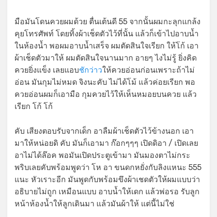
มือมันโดนควยผมด้วย ตื่นเต้นดี 55 จากนั้นผมกะลุกแกล้ง
คุยโทรศัพท์ โดยทิ้งผ้าเช็ดตัวไว้ที่นั้น แล้วก็เข้าไปอาบน้ำ
ในห้องน้ำ พอผมอาบน้ำเสร็จ ผมตัดสินใจเรียก ให้โก้ เอา
ผ้าเช็ดตัวมาให้ ผมตัดสินใจนานมาก อายๆ ไงไม่รู้ ยิ่งคิด
ควยยิ่งแข็ง เลยแอบ
ชักว่าว
ให้ควยอ่อนก่อนเพราะถ้าไม่
อ่อน มันกุมไม่หมด จิงนะคับ ไม่ได้โม้ แล้วค่อยเรียก พอ
ควยอ่อนผมก็เอามือ กุมควยไว้ให้เห็นหมอยบนควย แล้ว
เรียก โก้ โก้
คับ เสียงตอบรับจากเด็ก อาลืมผ้าเช็ดตัวไว้ข้างนอก เอา
มาให้หน่อยดิ คับ มันก็เอามา ก๊อกๆๆๆ เปิดดิอา / เปิดเลย
อาไม่ได้ล๊อค พอมันเปิดประตูเข้ามา มันมองตาไม่กระ
พริบเลยคับพร้อมพูดว่า โห อา ขนดกหยั่งกับลิงแหนะ 555
แนะ หัวเราะอีก มันพูดกับพร้อมขึงผ้าเชดตัวให้ผมแบบว่า
อธิบายไม่ถูก เหมือนแบบ อาบน้ำให้เดก แล้วพ่อรอ รับลูก
หน้าห้องน้ำให้ลูกเดินมา แล้วมันผ้าให้ แต่นี้ไม่ใช่