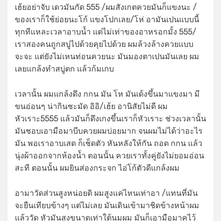
เฮ้ยอย่าจับ เดวมันกัด 555 /ผมสังเกตควยมันก็แขงนะ /
ของเราก็ใช้ย่อยนะโก้ แขงโปกเลย/โห่ อามันเปนแบบนี้
ทุกทีแหละเวลาอาบน้ำ แต่ไม่เท่าของอาหรอกมั้ง 555/
เราสองคนถูกสบู่ไปด้วยคุยไปด้วย ผมล้วงล้างควยแบบ
จะจะ แต่ยังไม่เหนท่อนควยนะ มันมองตาเปนมันเลย ผม
เลยแกล้งทำสบู่ตก แล้วก้มเกบ
เวลานั้น ผมแกล้งดึง กกน มัน โห มันเด้งขึ้นมาแขงมา มี
ขนอ่อนๆ น่ากินชะมัด อิอิ/เฮ้ย อานิสัยไม่ดี ผม
หัวเราะ5555 แล้วมันก็ดึงเกงขึ้นเราก็หัวเราะ ช่วงเวลานั้น
มันชอบเอามือมาบีบควยผมบ่อยมาก จนผมไม่ได้ว่าอะไร
มัน พอเราอาบเสด ก็เช็ดตัว หันหลังให้กัน ถอด กกน แล้ว
นุ่งผ้าออกจากห้องน้ำ ตอนนั้น ควยเราทั้งคู่ยังไม่ยอมอ่อน
สะที ตอนนั้น ผมยินส่องกระจก ไอ่โก้ตัวดีแกล้งผม
อามาวัดส่วนสูงหน่อยดิ ผมสูงแค่ไหนเท่าอา /แทนที่มัน
จะยืนเทียบข้างๆ แต่ไม่เลย มันเดินเข้ามาชิดข้างหน้าผม
แล้ววัด หัวมันสูงขนาดเท่าใต้นมผม มันก็เอามือมาคไว้