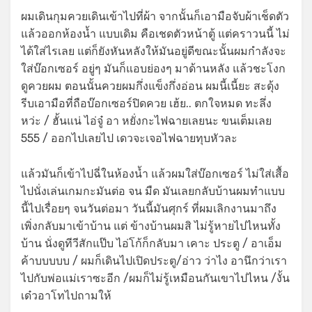
ผมเดินกุมควยเดินเข้าไปที่ผ้า จากนั้นก็เอามือจับผ้าเช็ดตัว
แล้วออกห้องน้ำ แบบเดิม คือเชดตัวหน้าตู้ แต่คราวนนี้ ไม่
ได้ใส่ไรเลย แต่ก็ยังหันหลังให้มันอยู่ดีขณะนั้นผมกำลังจะ
ใส่บ๊อกเซอร์ อยู่ๆ มันก็แอบย่องๆ มาด้านหลัง แล้วชะโงก
ดูควยผม ตอนนั้นควยผมกึ่งแข็งกึ่งอ่อน ผมนี้เนี้ยะ สะดุ้ง
รีบเอามือที่ถือบ๊อกเซอร์ปิดควย เฮ้ย.. ตกใจหมด ทะลึ่ง
หว่ะ / ฮั้นแน่ ไอ่จู๋ อา หยั่งกะไฟฉายเลยนะ ขนเต็มเลย
555 / ออกไปเลยไป เดวจะเจอไฟฉายทุบหัวละ
แล้วมันก็เข้าไปฉี่ในห้องน้ำ แล้วผมใส่บ๊อกเซอร์ ไม่ใส่เสื้อ
ไปนั่งเล่นเกมกะมันต่อ จน มืด มันเลยกลับบ้านผมทำแบบ
นี้ไปเรื่อยๆ จนวันต่อมา วันนี้มันศุกร์ ที่ผมเลิกงานมาถึง
เพิ่งกลับมาเข้าบ้าน แต่ ข้างบ้านผมสิ ไม่รู้หายไปไหนทั้ง
บ้าน นั่งดูทีวีสักแป๊บ ไอ่โก้ก็กลับมา เคาะ ประตู / อาเอ็ม
ค้าบบบบบ / ผมก็เดินไปเปิดประตู/อ่าว ว่าไง อานึกว่าเรา
ไปกับพ่อแม่เราซะอีก /ผมก็ไม่รู้เหมือนกันเขาไปไหน /งั้น
เด๋วอาโทไปถามให้