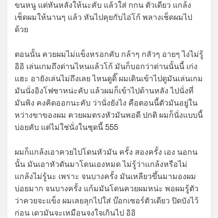
ขนหนู แต่หันหลังให้นะคับ แล้วใส่ กกน ตัวเดียว แกล้ง
เช็ดผมให้นานๆ แล้ว หันไปคุยกับไอ่โก้ พลางเช็ดผมไป
ด้วย
ตอนนั้น ควยผมไม่แข็งหรอกคับ กล้าๆ กลัวๆ อายๆ ไงไม่รู้
อิอิ เล่นเกมถึงด่านไหนแล้วโก้ มันก็บอกว่าด่านนั้นนี้ เก่ง
แฮะ อายังเล่นไม่ถึงเลย ไหนดูดิ๊ ผมเดินเข้าไปดูมันเล่นเกม
มันนั่งอิงโฟซาหน่ะคับ แล้วผมก็เข้าไปด้านหลัง ไปนั่งที่
มันพิง คงคิดออกนะคับ ว่านั่งยังไง คือตอนนี้ตัวมันอยู่ใน
หว่างขาของผม ควยผมตรงหัวมันพอดี ปกติ ผมก็นั่งแบบนี้
บ่อยคับ แต่ไม่ใช่นั่งในชุดนี้ 555
ผมก็แกล้งเอาควยไปโดนหัวมัน ครั้ง สองครั้ง เอง นอกน
นั้น มันเอาหัวดันมาโดนเองหมด ไม่รู้ว่าแกล้งหรือไม่
แกล้งไม่รู้นะ เพราะ จนบางครั้ง มันเหลียวขึ้นมามองผม
บ่อยมาก จนบางครั้ง แก้มมันโดนควยผมหน่ะ พอผมรู้ตัว
ว่าควยจะแข็ง ผมเลยลุกไปใส่ บ๊อกเซอร์ตัวเดียว ปิดบังไว้
ก่อน เดวมันจะเหมือนจงใจเกินไป อิอิ