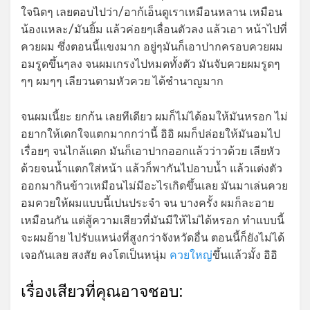
ใจนิดๆ เลยตอบไปว่า/อาก้เอ็นดูเราเหมือนหลาน เหมือน
น้องแหละ/มันยิ้ม แล้วค่อยๆเลื่อนตัวลง แล้วเอา หน้าไปที่
ควยผม ซึ่งตอนนี้แขงมาก อยู่ๆมันก็เอาปากครอบควยผม
อมรูดขึ้นๆลง จนผมเกรงไปหมดทั้งตัว มันจับควยผมรูดๆ
ๆๆ ผมๆๆ เลียวนตามหัวควย ได้ชำนาญมาก
จนผมเนี้ยะ ยกก้น เลยทีเดียว ผมก็ไม่ได้อมให้มันหรอก ไม่
อยากให้เดกใจแตกมากกว่านี้ อิอิ ผมก็ปล่อยให้มันอมไป
เรื่อยๆ จนไกล้แตก มันก็เอาปากออกแล้วว่าวด้วย เลียหัว
ด้วยจนน้ำแตกใส่หน้า แล้วก็พากันไปอาบน้ำ แล้วแต่งตัว
ออกมากินข้าวเหมือนไม่มีอะไรเกิดขึ้นเลย มันมาเล่นควย
อมควยให้ผมแบบนี้เปนประจำ จน บางครั้ง ผมก็ละอาย
เหมือนกัน แต่สู้ความเสียวที่มันมีให้ไม่ได้หรอก ทำแบบนี้
จะผมย้าย ไปรับแหน่งที่สูงกว่าจังหวัดอื่น ตอนนี้ก็ยังไม่ได้
เจอกันเลย สงสัย คงโตเป็นหนุ่ม
ควยใหญ่
ขึ้นแล้วมั้ง อิอิ
เรื่องเสียวที่คุณอาจชอบ: