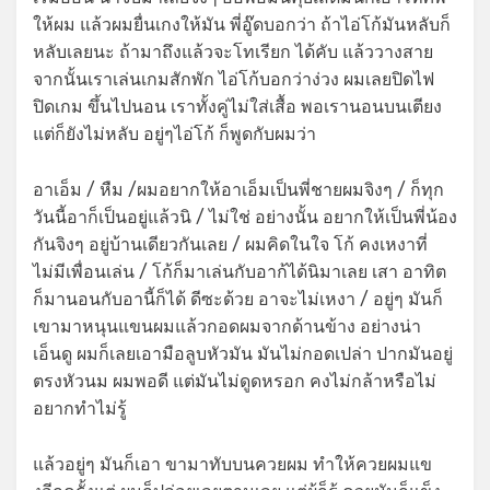
ให้ผม แล้วผมยื่นเกงให้มัน พี่อู๊ดบอกว่า ถ้าไอ่โก้มันหลับก็
หลับเลยนะ ถ้ามาถึงแล้วจะโทเรียก ได้คับ แล้ววางสาย
จากนั้นเราเล่นเกมสักพัก ไอ่โก้บอกว่าง่วง ผมเลยปิดไฟ
ปิดเกม ขึ้นไปนอน เราทั้งคู่ไม่ใส่เสื้อ พอเรานอนบนเตียง
แต่ก็ยังไม่หลับ อยู่ๆไอ่โก้ ก็พูดกับผมว่า
อาเอ็ม / หืม /ผมอยากให้อาเอ็มเป็นพี่ชายผมจิงๆ / ก็ทุก
วันนี้อาก็เป็นอยู่แล้วนิ / ไม่ใช่ อย่างนั้น อยากให้เป็นพี่น้อง
กันจิงๆ อยู่บ้านเดียวกันเลย / ผมคิดในใจ โก้ คงเหงาที่
ไม่มีเพื่อนเล่น / โก้ก็มาเล่นกับอาก้ได้นิมาเลย เสา อาทิต
ก็มานอนกับอานี้ก็ได้ ดีซะด้วย อาจะไม่เหงา / อยู่ๆ มันก็
เขามาหนุนแขนผมแล้วกอดผมจากด้านข้าง อย่างน่า
เอ็นดู ผมก็เลยเอามือลูบหัวมัน มันไม่กอดเปล่า ปากมันอยู่
ตรงหัวนม ผมพอดี แต่มันไม่ดูดหรอก คงไม่กล้าหรือไม่
อยากทำไม่รู้
แล้วอยู่ๆ มันก็เอา ขามาทับบนควยผม ทำให้ควยผมแข