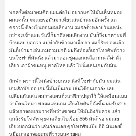
พอครั้งต่อมาผมคิด แผนต่อไป อยากแค่ให้มันเห็นหมอย
ผมแค่นั้น ผมเลยรอมันมาเที่ยวเล่นบ้านผมอีกครั้ง แต่
คราวนี้ ต้องเป็นตอนผมเลิกงาน ผมรอตั้งหลายวันแหน่ะ
กว่าจะเข้าแผน วันนี้ก็มาถึง ผมเลิกงาน มันก็วิ่งมาหาผมที่
บ้านเลย บอกว่า แม่ทำกับข้าวมาเผื่อ อา ผมก็รับของแล้ว
มันก็เข้ามาเล่นเกมตามปกติ ผมถึงห้องก็เอาโทรศัพท์วาง
บนโซฟาที่มันนั่ง แล้วมาถอดชุดออกเหลือ กกน สีดำตัว
เดียว เอาผ้าขนหนู พาดไหล่ แล้ว ไปนั่งเล่นเกมกับมัน
สักพัก คราวนี้ไม่นั่งข้างบนนะ นั่งที่โซฟากับมัน ผมเล่น
เกมสักพัก อ่อ เกมนี้มันเป็นเกม เล่นได้คนเดวอ่ะ เลย
เปลี่ยนกันเล่น ผมวางแผนตั้งนาฬิกาปลุกไว้ ให้เหมือนแบบ
ว่ามีคนโทมา พอผมเล่นเกม เสียงโทศัพก็ดังขึ้น ผมรับสาย
แล้วเอาจอยเกมวางที่หว่างขาผม ให้มันอิงกับควย แล้ว
แกล้งรับโทศัพ คุยคนเดียวไปเรื่อย 555 มันก็รอ ผมเลย
เอียงบอกมันว่า เล่นก่อนเลย คุยโทรศัพแป๊บ อิอิ มันเลยยื้
นมือมาเอาจอยเกมที่วางบนควยผม