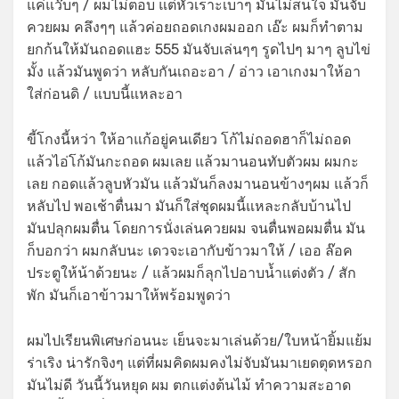
แค่แว๊บๆ / ผมไม่ตอบ แต่หัวเราะเบาๆ มันไม่สนใจ มันจับ
ควยผม คลึงๆๆ แล้วค่อยถอดเกงผมออก เอ๊ะ ผมก็ทำตาม
ยกก้นให้มันถอดแฮะ 555 มันจับเล่นๆๆ รูดไปๆ มาๆ ลูบไข่
มั้ง แล้วมันพูดว่า หลับกันเถอะอา / อ่าว เอาเกงมาให้อา
ใส่ก่อนดิ / แบบนี้แหละอา
ขี้โกงนี้หว่า ให้อาแก้อยู่คนเดียว โก้ไม่ถอดฮาก็ไม่ถอด
แล้วไอ่โก้มันกะถอด ผมเลย แล้วมานอนทับตัวผม ผมกะ
เลย กอดแล้วลูบหัวมัน แล้วมันก็ลงมานอนข้างๆผม แล้วก็
หลับไป พอเช้าตื่นมา มันก็ใส่ชุดผมนี้แหละกลับบ้านไป
มันปลุกผมตื่น โดยการนั่งเล่นควยผม จนตื่นพอผมตื่น มัน
ก็บอกว่า ผมกลับนะ เดวจะเอากับข้าวมาให้ / เออ ล๊อค
ประตูให้น้าด้วยนะ / แล้วผมก็ลุกไปอาบน้ำแต่งตัว / สัก
พัก มันก็เอาข้าวมาให้พร้อมพูดว่า
ผมไปเรียนพิเศษก่อนนะ เย็นจะมาเล่นด้วย/ใบหน้ายิ้มแย้ม
ร่าเริง น่ารักจิงๆ แต่ที่ผมคิดผมคงไม่จับมันมาเยดตุดหรอก
มันไม่ดี วันนี้วันหยุด ผม ตกแต่งต้นไม้ ทำความสะอาด