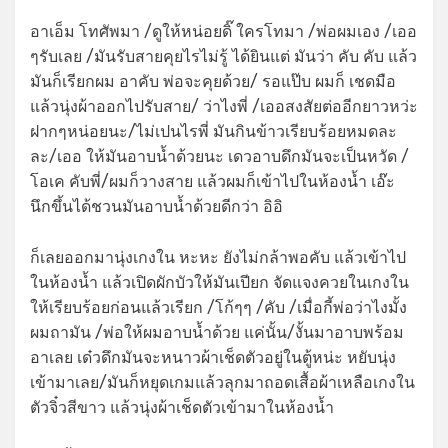
อาเอ็ม โทศัพมา /ดูให้หน่อยดิ๊ ใครโทมา /พ่อผมเอง /เออ
ๆรับเลย /มันรับสายคุยไรไม่รู้ ได้ยินแต่ มันว่า คับ คับ แล้ว
มันก็เรียกผม อาคับ พ่อจะคุยด้วย/ รอแป๊บ ผมก็ เชดมือ
แล้วนุ่งผ้าออกไปรับสาย/ ว่าไงพี่ /เออสงสัยต่ออีกยาวหว่ะ
ฝากๆหน่อยนะ/ไม่เปนไรพี่ มันกินข้าวเรียบร้อยหมดละ
ละ/เออ ให้มันอาบน้ำด้วยนะ เดวอาบดึกมันจะเป็นหวัด /
โอเค คับพี่/ผมก็วางสาย แล้วผมก็เข้าไปในห้องน้ำ เอ๊ะ
นึกขึ้นได้ชวนมันอาบน้ำด้วยดีกว่า อิอิ
ก็เลยออกมานุ่งเกงใน หะหะ ยังไม่กล้าพอคับ แล้วเข้าไป
ในห้องน้ำ แล้วเปิดผักบัวให้มันเปียก จัดแจงควยในเกงใน
ให้เรียบร้อยก่อนแล้วเรียก /โก้ๆๆ /คับ /เมื่อกี้พ่อว่าไงมั้ง
ผมถามัน /พ่อให้ผมอาบน้ำด้วย แค่นั้น/งั้นมาอาบพร้อม
อาเลย เด๋วดึกมันจะหนาวผ้าเช็ดตัวอยู่ในตู้หน่ะ หยับนุ่ง
เข้ามาเลย/มันก็หยุดเกมแล้วลุกมาถอดเสื้อผ้าเหลือเกงใน
ตัวจิ๋วสีขาว แล้วนุ่งผ้าเช็ดตัวเข้ามาในห้องน้ำ