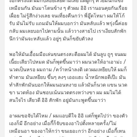
งอีกครั้งแต่ ผมก็ปล่อยเลยตามเลย แต่ผู้ก็รุ้ ควยมันก็แข็ง
เหมือนกัน มันมาโดนข้าง ๆ ตัวผม อิอิ เรานอนคุยกันเรื่อย
เผื่อย ไม่รู้สึกง่วงเลย จนเที่ยงคืนกว่า พี่อู๊ดโทมา ผมให้โก้
รับ มันไม่รับ แถมมันให้ผมบอกว่า มันหลับแล้ว พรุ่งนี้ค่อย
กลับ ผมเลยบอกไปตามนั้น แล้ววางสายไป เราเงียบสักพัก
นึกว่ามันจะหลับแล้ว อยู่ๆ มันก็ขยับตัวลง
พอให้มันเอื้อมมือเล่นขนตรงสะดือผมได้ มันลูบ ถูๆ จนผม
เนี้ยะเสียวไปหมด มันก็พุดขึ้นมาว่า ผมนวดให้อาเอาม่ะ /
นวดเป็นหรอ ผมถาม /คว่ำหน้าลงดิ เดวผมเหยียบให้ ผมก็
ทำตาม มันเหยียบ ขึ้นๆ ลงๆ เออแฮะ น้ำหนักพอดีเป๊ะ มัน
ทำสักพักมันบอกให้ผมนอนหงาย แล้วมันก็นวด แขน นวด
ขา นวดท้อง มันชอบเน้นนวดตรงหว่างขา ผม ผมไม่ได้
สนใจไร เสียวดี อิอิ สักพัก อยู่มันกะพูดขึ้นมาว่า
อาผมขอจับได้ไหม / ผมแอบดีใจ อิอิ แต่ก็พูดไปว่า ของตัว
เองก็มี อีกอย่าง เมื่อกี้ก็จับของอาไปตั้งหลายครั้ง/ไม่
เหมือนอา ของอาให้กว่า ขนเยอะกว่า อีกอย่าง เมื่อกี้เหน