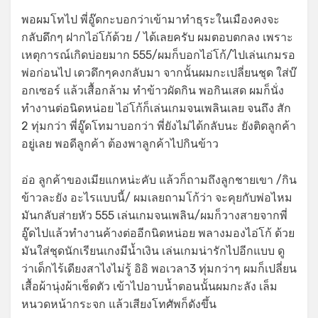
พอผมโทไป พี่อู๊ดกะบอกว่าเข้ามาทำธุระในเมืองคงจะ
กลับดึกๆ ฝากไอ่โก้ด้วย / ได้เลยครับ ผมตอบตกลง เพราะ
เหตุการณ์เกิดบ่อยมาก 555/ผมก็บอกไอ่โก้/ไปเล่นเกมรอ
พ่อก่อนไป เดวดึกๆคงกลับมา จากนั้นผมกะเปลี่ยนชุด ใส่บ๊
อกเซอร์ แล้วเสื้อกล้าม ทำข้าวผัดกิน พอกินเสด ผมก็นั่ง
ทำงานต่อนิดหน่อย ไอ่โก้ก็เล่นเกมจนเพลินเลย จนถึง สัก
2 ทุ่มกว่า พี่อู๊ดโทมาบอกว่า พี่ยังไม่ได้กลับนะ ยังติดลูกค้า
อยู่เลย พอดีลูกค้า ต้องพาลูกค้าไปกินข้าว
อ่อ ลูกค้าของเมียแกหน่ะคับ แล้วก็ถามถึงลูกชายเขา /กิน
ข้าวละยัง อะไรแบบนี้/ ผมเลยถามโก้ว่า จะคุยกับพ่อไหม
มันกลับส่ายหัว 555 เล่นเกมจนเพลิน/ผมก็วางสายจากพี่
อู๊ดไปแล้วทำงานค้างต่ออีกนิดหน่อย พลางมองไอ่โก้ ด้วย
มันใส่ชุดนักเรียนเกงมีน้ำเงิน เล่นเกมน่ารักไปอีกแบบ ดู
ว่าเด็กไร้เดียงสาไงไม่รู้ อิอิ พอเวลา3 ทุ่มกว่าๆ ผมก็เปลี่ยน
เสื้อผ้านุ่งผ้าเช็ดตัว เข้าไปอาบน้ำตอนนั้นผมกะลัง เล็ม
หนวดหน้ากระจก แล้วเสียงโทศัพก็ดังขึ้น