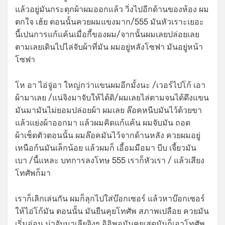
แล้วอยู่มันกระตุกผ้าผมออกแล้ว วิ่งไปอีกด้านของห้อง ผม
ตกใจ เฮ้ย ตอนนั้นควยผมแขงมาก/555 มันหัวเราะเยอะ
นี้เปนการแก้แค้นเมื่อกี้ของผม/จากนั้นผมเลยปล่อยเลย
ตามเลยเดินไปไล่จับผ้าที่มัน ผมอยู่หลังโซฟา มันอยู่หน้า
โซฟา
โห อา ไอ่จู่อา ใหญ่กว่าแขนผมอีกมั้งนะ /เวอร์ไปโก้ เอา
ผ้ามาเลย /แน่จิงมาจับให้ได้ดิ/ผมเลยไล่ตามจนได้ดึงแขน
มันมามันไม่ยอมปล่อยผ้า ผมเลย ล๊อคหนีบมันไว้ด้วยขา
แล้วแย่งผ้าออกมา แล้วผมคิดแก้แค้น ผมจับมัน ถอด
ผ้าเช็ดตัวตอนนั้น ผมล๊อคมันไว้จากด้านหลัง ควยผมอยู่
เหนือก้นมันเล็กน้อย แล้วผมก็ เอี้อมมือมา บีบ เจี้ยวมัน
เบา /นี้แหละ บทการลงโทษ 555 เราก็หัวเรา / แล้วเสียง
โทศัพก็มา
เราก็เลิกเล่นกัน ผมก็ลุกไปใส่บ๊อกเซอร์ แล้วหาบ๊อกเซอร์
ให้ไอ่โก้มัน ตอนนั้น มันยืนคุยโทศัพ สภาพเปลือย ควยมัน
เริ่มอ่อน น่าจับมาเลียจิงๆ อิอิพอมันคุยเสดมันก็เอาโทศัพ