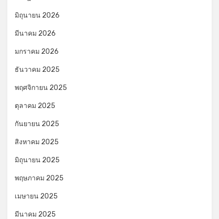
มิถุนายน 2026
มีนาคม 2026
มกราคม 2026
ธันวาคม 2025
พฤศจิกายน 2025
ตุลาคม 2025
กันยายน 2025
สิงหาคม 2025
มิถุนายน 2025
พฤษภาคม 2025
เมษายน 2025
มีนาคม 2025