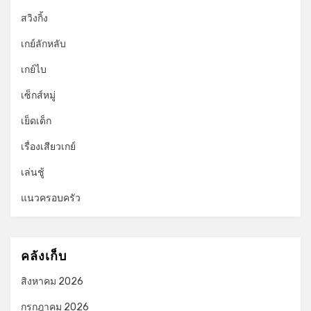
สวิงกิ้ง
เกย์ลักหลับ
เกย์ไบ
เซ็กส์หมู่
เย็ดเด็ก
เรื่องเสียวเกย์
เล่นชู้
แนวครอบครัว
คลังเก็บ
สิงหาคม 2026
กรกฎาคม 2026