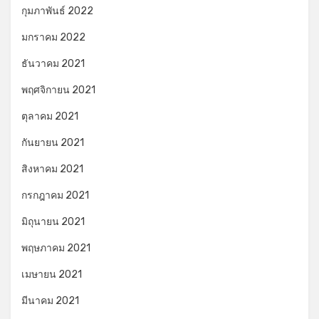
กุมภาพันธ์ 2022
มกราคม 2022
ธันวาคม 2021
พฤศจิกายน 2021
ตุลาคม 2021
กันยายน 2021
สิงหาคม 2021
กรกฎาคม 2021
มิถุนายน 2021
พฤษภาคม 2021
เมษายน 2021
มีนาคม 2021