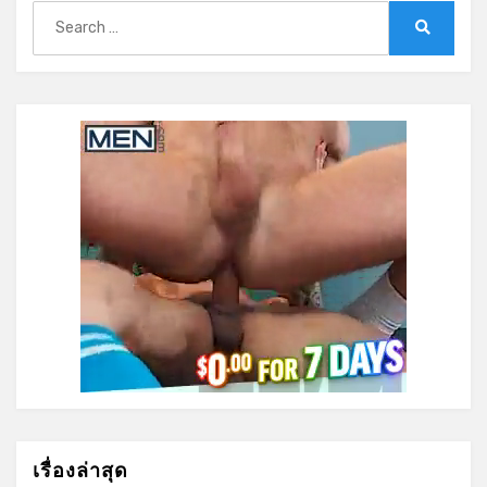
Search
for:
Search
เรื่องล่าสุด