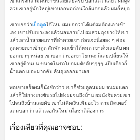
เขาเกร็งกล้ามต้นขาขึ้นเลยเลยครับ บอกแต่ว่าเสียว ผมดูด
ควยเขาอยู่พักใหญ่เขาบอกพอก่อนใกล้แตกแล้ว ผมก็หยุด
เขาบอกว่า
เย็ดตูด
ได้ไหม ผมบอกว่าได้แต่ผมต้องเอาเข้า
เอง เขาปรับเบาะลงแล้วนอนราบไป ผมสวมถุงยางให้เขา
แล้วเอาน้ำลายผมทาที่ลำควยเขา ก่อนจะนั่งยอง ๆ ค่อย
ดูดควยเขาเข้าตูด สักพัก ผมเข้าได้หมด เขาเด้งเลยคับ ผม
บอกเบาๆ หน่อย เขาบอกว่าขอเขาโยกนะ ก็เลยเปลี่ยนให้
เขาอยู่ด้านบน ขนาดในรถโยกผมดังตับๆๆๆๆ แป๊บเดียวก็
น้ำแตก เยอะมากคับ ล้นถุงออกมาเลย
พอเขาเสร็จผมก็นั่งชักว่าว เขาก็ช่วยดูดนมผม จนผมแตก
แล้วก็ใส่กางเกงขับรถไปส่งผมจนถึงบ้าน ผมนั่งจับควยเขา
ไปจนถึงบ้านเลยคับ เขาไม่คิดเงินเพิ่มอะไร ตามมิตเตอร์
แถมบอกว่า แล้วเจอกันใหม่ เมื่อชาติต้องการ
เรื่องเสียวที่คุณอาจชอบ: