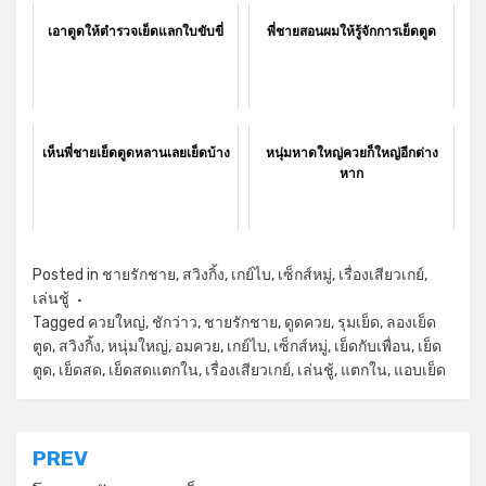
เอาตูดให้ตำรวจเย็ดแลกใบขับขี่
พี่ชายสอนผมให้รู้จักการเย็ดตูด
เห็นพี่ชายเย็ดตูดหลานเลยเย็ดบ้าง
หนุ่มหาดใหญ่ควยก็ใหญ่อีกต่าง
หาก
Posted in
ชายรักชาย
,
สวิงกิ้ง
,
เกย์ไบ
,
เซ็กส์หมู่
,
เรื่องเสียวเกย์
,
เล่นชู้
Tagged
ควยใหญ่
,
ชักว่าว
,
ชายรักชาย
,
ดูดควย
,
รุมเย็ด
,
ลองเย็ด
ตูด
,
สวิงกิ้ง
,
หนุ่มใหญ่
,
อมควย
,
เกย์ไบ
,
เซ็กส์หมู่
,
เย็ดกับเพื่อน
,
เย็ด
ตูด
,
เย็ดสด
,
เย็ดสดแตกใน
,
เรื่องเสียวเกย์
,
เล่นชู้
,
แตกใน
,
แอบเย็ด
แนะแนว
PREV