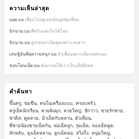
ความเห็นล่าสุด
บอย
บน
เพื่อนไม่อยู่เลยเย็ดตูดพ่อเพื่อน
นิรนาม
บน
พี่ครับแตกในได้ไหม
นิรนาม
บน
ลูกเขยมาเย็ดตูดเพราะสงสาร
เล่นชู้มันคือความสนุก
บน
ผัวเพื่อนอยากเย็ดเลยสนอง
ชอบโดนเย็ด
บน
พ่อมาขอให้เราเป็นเมียอีกคน
คำค้นหา
ขึ้นครู
ข่มขืน
คนในเครื่องแบบ
ครอบครัว
ครูเย็ดนักเรียน
ควยฝังมุก
ควยใหญ่
ชักว่าว
ชายรักชาย
ซาดิส
ดูดควย
น้าเย็ดกับหลาน
ผัวเพื่อน
พี่ชายน้องชายเย็ดกัน
พ่อเย็ดลูก
รุมเย็ด
ลองเย็ดตูด
ลักหลับ
ลุงเย็ดหลาน
ลูกเย็ดพ่อ
สวิงกิ้ง
หนุ่มใหญ่