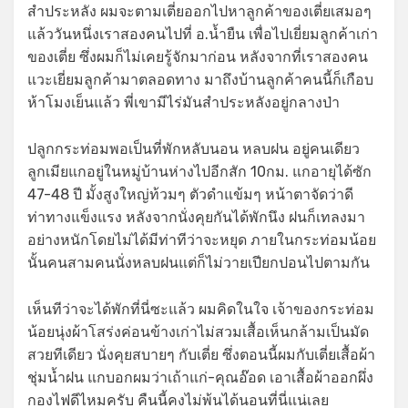
สำประหลัง ผมจะตามเตี่ยออกไปหาลูกค้าของเตี่ยเสมอๆ
แล้ววันหนึ่งเราสองคนไปที่ อ.น้ำยืน เพื่อไปเยี่ยมลูกค้าเก่า
ของเตี่ย ซึ่งผมก็ไม่เคยรู้จักมาก่อน หลังจากที่เราสองคน
แวะเยี่ยมลูกค้ามาตลอดทาง มาถึงบ้านลูกค้าคนนี้ก็เกือบ
ห้าโมงเย็นแล้ว พี่เขามีไร่มันสำประหลังอยู่กลางป่า
ปลูกกระท่อมพอเป็นที่พักหลับนอน หลบฝน อยู่คนเดียว
ลูกเมียแกอยู่ในหมู่บ้านห่างไปอีกสัก 10กม. แกอายุได้ซัก
47-48 ปี มั้งสูงใหญ่ท้วมๆ ตัวดำแข้มๆ หน้าตาจัดว่าดี
ท่าทางแข็งแรง หลังจากนั่งคุยกันได้พักนึง ฝนก็เทลงมา
อย่างหนักโดยไม่ได้มีท่าทีว่าจะหยุด ภายในกระท่อมน้อย
นั้นคนสามคนนั่งหลบฝนแต่ก็ไม่วายเปียกปอนไปตามกัน
เห็นทีว่าจะได้พักที่นี่ซะแล้ว ผมคิดในใจ เจ้าของกระท่อม
น้อยนุ่งผ้าโสร่งค่อนข้างเก่าไม่สวมเสื้อเห็นกล้ามเป็นมัด
สวยทีเดียว นั่งคุยสบายๆ กับเตี่ย ซึ่งตอนนี้ผมกับเตี่ยเสื้อผ้า
ชุ่มน้ำฝน แกบอกผมว่าเถ้าแก่-คุณอ๊อด เอาเสื้อผ้าออกผึ่ง
กองไฟดีไหมครับ คืนนี้คงไม่พ้นได้นอนที่นี่แน่เลย