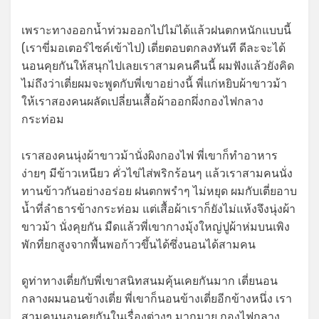
เพราะทางออกน้ำท่วมออกไปไม่ได้แล้วฝนตกหนักแบบนี้
(เราขี่มอเตอร์ไซค์เข้าไป) เตี่ยตอบตกลงทันที ดีละจะได้
นอนคุยกันให้สนุกไปเลยเราสามคนคืนนี้ ผมฟังแล้วยังคิด
ไม่ถึงว่าเตี่ยผมจะพูดกับพี่เขาอย่างนี้ พี่แก่หยิบผ้าขาวม้า
ให้เราสองคนผลัดเปลี่ยนเสื้อผ้าออกผึ่งกองไฟกลาง
กระท่อม
เราสองคนนุ่งผ้าขาวม้านั่งผิงกองไฟ พี่เขาก็ทำอาหาร
ง่ายๆ มีข้าวเหนียว คั่วไข่ไส่พริกร้อนๆ แล้วเราสามคนนั่ง
ทานข้าวกันอย่างอร่อย ฝนตกพรำๆ ไม่หยุด ผมกับเตี่ยอาบ
น้ำที่ลำธารข้างกระท่อม แต่เสื้อผ้าเราก็ยังไม่แห้งจึงนุ่งผ้า
ขาวม้า นั่งคุยกัน มืดแล้วพี่เขากางมุ้งใหญ่ปูผ้าห่มบนเพิง
พักที่ยกสูงจากพื้นพอก้าวขึ้นได้ซึ่งนอนได้สามคน
ดูท่าทางเตี่ยกับพี่เขาสนิทสนมคุ้นเคยกันมาก เตี่ยนอน
กลางผมนอนข้างเตี่ย พี่เขาก็นอนข้างเตี่ยอีกข้างหนึ่ง เรา
สามคนนอนคุยกันในเรื่องต่างๆ มากมาย กองไฟกลาง