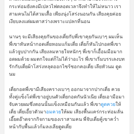
กระท่อมยังคงมีเปลวไฟตลอดเวลาจึงทำให้ไม่หนาว เรา
สามคนไม่ได้สวมเสื้อ เพียงนุ่งโสร่งนอนกัน เสียงคุยค่อย
เงียบลงแต่ผมตาสว่างเพราะแปลกที่นอน
นานๆ จะมีเสียงคุยกันของเตี่ยกับพี่เขาคุยกันเบาๆ ผมเห็น
พี่เขาหันหน้ากอดเตี่ยหอมแก้มเตี่ย เตี่ยก็หันไปกอดพี่เขา
แล้วจูบปากกัน เสียงลมหายใจหนักๆ พี่เขาก็เอื้อมมือมาก
อดผมด้วย ผมตกใจแต่ก็ไม่ได้ว่าอะไร พี่เขาเริ่มบรรเลงบท
รักกับเตี่ยผ้าโสร่งหลุดออกไซร้ซอกคอเตี่ย เลียหัวนม ดูด
นม
เตี่ยกอดพี่เขามีเสียงครางเบาๆ ออกมาจากปากเตี่ย ควย
ทั้งคู่แข็งโด่พี่เขาอยู่บนตัวเตี่ยกอดกันนัวเนีย เตี่ยเอามือมา
จับควยผมซึ่งตอนนั้นแข็งเหมือนกันแล้ว พี่เขา
ดูดควย
ให้
เตี่ย เตี่ยเอี้ยวตัวมา
อมควย
ให้ผม เสียงพื้นแคร่กระท่อมลั่น
เอี๊ยดอ๊าดจากกิจกามของเราสามคน พี่จับเตี่ยคู้เขาคว่ำ
หน้ากับพื้นแล้วก้มลงเลียตูดเตี่ย