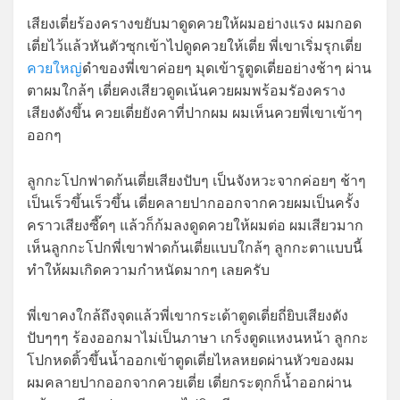
เสียงเตี่ยร้องครางขยับมาดูดควยให้ผมอย่างแรง ผมกอด
เตี่ยไว้แล้วหันตัวซุกเข้าไปดูดควยให้เตี่ย พี่เขาเริ่มรุกเตี่ย
ควยใหญ่
ดำของพี่เขาค่อยๆ มุดเข้ารูตูดเตี่ยอย่างช้าๆ ผ่าน
ตาผมใกล้ๆ เตี่ยคงเสียวดูดเน้นควยผมพร้อมรัองคราง
เสียงดังขึ้น ควยเตี่ยยังคาที่ปากผม ผมเห็นควยพี่เขาเข้าๆ
ออกๆ
ลูกกะโปกฟาดก้นเตี่ยเสียงปับๆ เป็นจังหวะจากค่อยๆ ช้าๆ
เป็นเร็วขึ้นเร็วขึ้น เตี่ยคลายปากออกจากควยผมเป็นครั้ง
คราวเสียงซี๊ดๆ แล้วก็ก้มลงดูดควยให้ผมต่อ ผมเสียวมาก
เห็นลูกกะโปกพี่เขาฟาดก้นเตี่ยแบบใกล้ๆ ลูกกะตาแบบนี้
ทำให้ผมเกิดความกำหนัดมากๆ เลยครับ
พี่เขาคงใกล้ถึงจุดแล้วพี่เขากระเด้าตูดเตี่ยถี่ยิบเสียงดัง
ปับๆๆๆ ร้องออกมาไม่เป็นภาษา เกร็งตูดแหงนหน้า ลูกกะ
โปกหดติ้วขึ้นน้ำออกเข้าตูดเตี่ยไหลหยดผ่านหัวของผม
ผมคลายปากออกจากควยเตี่ย เตี่ยกระตุกก็น้ำออกผ่าน