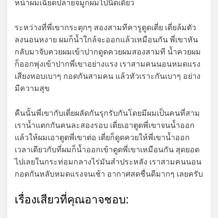
หน้าผมเฉียดปลายจมูกผมไปนิดเดียว
ระหว่างที่พี่เขากระตุกๆ สองสามทีคารูตูดเตี่ย เตี่ยล้มตัว
ลงนอนหงาย ผมก็น้ำใกล้จะออกแล้วเหมือนกัน พี่เขาหัน
กลับมาจับควยผมเข้าปากดูดควยผมสองสามที น้ำควยผม
ก็ออกพุ่งเข้าปากพี่เขาอย่างแรง เราสามคนนอนหมดแรง
เสียงหอบเบาๆ กอดกันสามคน แล้วหัวเราะกันเบาๆ อย่าง
มีความสุข
คืนนั้นพี่เขากับเตี่ยผลัดกันรุกรับกันโดยมีผมเป็นคนที่สาม
เราน้ำแตกกันคนละสองรอบ เตี่ยเอาตูดพี่เขาจนน้ำออก
แล้วให้ผมเอาตูดพี่เขาต่อ เตี่ยก็ดูดควยให้พี่เขาน้ำออก
เวลาเดียวกับที่ผมก็น้ำออกเข้าตูดพี่เขาเหมือนกัน สุดยอด
ไปเลยในกระท่อมกลางไร่มันสำประหลัง เราสามคนนอน
กอดกันหลับหมดแรงจนเช้า อากาศสดชื่นดีมากๆ เลยครับ
เรื่องเสียวที่คุณอาจชอบ: