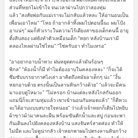
ส่วนที่หยกไม่เข้าใจ จนเวลาผ่านไปกว่าสองทุ่ม
แล้ว “สงสัยพ่อกับแม่เราจะไม่กลับแล้วหละ ให้อานอนเป็น
เพื่อนเอาไหม” “โหย ถ้าอากล้าทิ้งผมไปตอนนี้นะ ผมโป้ง
อาแน่ๆ” ผมก็หัวเราะในความไร้เดียงสาของเด็กคนนี้ อายุ
ตั้งสิบสอง แต่ยังทำตัวเหมือนเด็ก “หยก หลังบ้านเรามี
คลองไหลผ่านใช่ไหม” “ใช่ครับอา ทำไมเหรอ”
“อาอยากอาบน้ำหวะ ฝนหยุดตกแล้วมันร้อนๆ
พิกล” “ห้องน้ำก็มี ทำไมต้องอาบในคลองหละ” “ก็จะได้
ซึมซับบรรยากาศไงเล่า อาคิดถึงสมัยอาเด็กๆ น่ะ” “งั้น
หยกอาบด้วย ตรงนั้นเป็นลานหินกว้างด้วย” “แล้วจะมีคน
มาแอบดูไหมวะ” “ไม่หรอก บ้านแต่ละหลังไกลกันออก
แถมนี่ก็จะสามทุ่มแล้ว เขาเข้านอนกันหมดแล้ว” “ก็ดีหวะ
จะได้อาบแบบสบายใจหน่อย” ว่าแล้วเจ้าหยกก็เดินไปหยิบ
ผ้าขาวม้ามาคนละผืน พร้อมขันตักน้ำและสบู่ ก่อนจะพา
กันเดินลงไปยังคลองหลังบ้าน แสงจันทร์สาดส่อง ทำให้
ไม่มืด และไม่ดูน่ากลัว เจ้าหยกพาผมไปตรงลานหินกว้าง