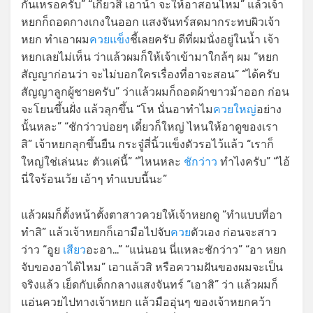
กันเหรอครับ” “เกี่ยวสิ เอาน้า จะให้อาสอนไหม” แล้วเจ้า
หยกก็ถอดกางเกงในออก แสงจันทร์สดมากระทบผิวเจ้า
หยก ทำเอาผม
ควยแข็ง
ชี้เลยครับ ดีที่ผมนั่งอยู่ในน้ำ เจ้า
หยกเลยไม่เห็น ว่าแล้วผมก็ให้เจ้าเข้ามาใกล้ๆ ผม “หยก
สัญญาก่อนว่า จะไม่บอกใครเรื่องที่อาจะสอน” “ได้ครับ
สัญญาลูกผู้ชายครับ” ว่าแล้วผมก็ถอดผ้าขาวม้าออก ก่อน
จะโยนขึ้นฝั่ง แล้วลุกขึ้น “โห นั่นอาทำไม
ควยใหญ่
อย่าง
นั้นหละ” “ชักว่าวบ่อยๆ เดี๋ยวก็ใหญ่ ไหนให้อาดูของเรา
สิ” เจ้าหยกลุกขึ้นยืน กระจู๋สี่นิ้วแข็งตัวรอไว้แล้ว “เราก็
ใหญ่ใช่เล่นนะ ตัวแค่นี้” “ไหนหละ
ชักว่าว
ทำไงครับ” “ไอ้
นี่ใจร้อนเว้ย เอ้าๆ ทำแบบนี้นะ”
แล้วผมก็ตั้งหน้าตั้งตาสาวควยให้เจ้าหยกดู “ทำแบบที่อา
ทำสิ” แล้วเจ้าหยกก็เอามือไปจับ
ควย
ตัวเอง ก่อนจะสาว
ว่าว “อูย
เสียว
อะอา…” “แน่นอน นี่แหละชักว่าว” “อา หยก
จับของอาได้ไหม” เอาแล้วสิ หรือความฝันของผมจะเป็น
จริงแล้ว เย็ดกับเด็กกลางแสงจันทร์ “เอาสิ” ว่า แล้วผมก็
แอ่นควยไปทางเจ้าหยก แล้วมืออุ่นๆ ของเจ้าหยกคว้า