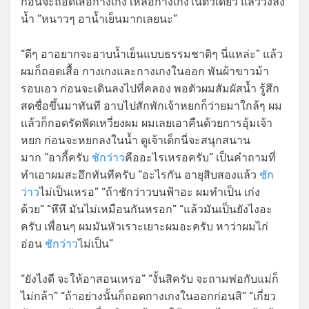
ก่อนจะถอดเสื้อกางเกง เหลือกางเกงในตัวเดียว แล้ววิ่งลง
น้ำ “หนาวๆ อาน้ำเย็นมากเลยนะ”
“ดีๆ อาอยากจะอาบน้ำเย็นแบบธรรมชาติๆ นี่แหล่ะ” แล้ว
ผมก็ถอดเสื้อ กางเกงและกางเกงในออก พันผ้าขาวม้า
รอบเอว ก่อนจะเดินลงไปที่คลอง พอตัวผมสัมผัสน้ำ รู้สึก
สดชื่อขึ้นมาทันที อาบไปสักพักเจ้าหยกก็ว่ายมาใกล้ๆ ผม
แล้วก็กอดรัดฟัดเหวี่ยงผม ผมเลยเอาคืนด้วยการอุ้มเจ้า
หยก ก่อนจะหยกลงในน้ำ ดูเจ้าเด็กนี่จะสนุกสนาน
มาก “อากี้ครับ
ชักว่าว
คืออะไรเหรอครับ” เป็นคำถามที่
ทำเอาผมสะอึกทันทีครับ “อะไรกัน อายุสิบสองแล้ว
ชัก
ว่าว
ไม่เป็นเหรอ” “ถ้าชักว่าวบนฟ้าอะ ผมทำเป็น เก่ง
ด้วย” “หึหึ มันไม่เหมือนกันหรอก” “แล้วมันเป็นยังไงอะ
ครับ เพื่อนๆ ผมมันหัวเราะเยาะผมอะครับ หาว่าผมไก่
อ่อน
ชักว่าว
ไม่เป็น”
“ยังไงดี จะให้อาสอนเหรอ” “งั้นสิครับ จะถามพ่อกับแม่ก็
ไม่กล้า” “ถ้าอย่างนั้นก็ถอดกางเกงในออกก่อนสิ” “เกี่ยว