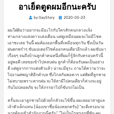
อาเย็ดตูดผมอีกนะครับ
Posted
by
GayStory
2020-05-23
on
ผมใฝ่ฝันว่าอยากจะมีอะไรกับใครสักคนกลางแจ้ง
ท่ามกลางแสงดาวแสงเดือน แต่ดูเหมือนผมจะไม่มีโชค
เอาซะเลย วันนี้ ผมต้องออกพื้นที่เหมือนทุกวัน ซึ่งเป็นวัน
ฝนตกพรำๆ ขับมอเตอร์ไซค์ออกคนเดียวอีกแล้ว ผมขับมา
เรื่อยๆ จนถึงบ้านลูกค้าคนหนึ่งที่ผมก็รู้จักกับครอบครัวนี้
อยู่พอดี เลยขอเข้าไปหลบฝน ลูกค้าก็ต้อนรับผมเป็นอย่าง
ดี แต่ดูจากการแต่งตัวแล้ว น่าจะมีธุระ ถามได้ความว่าจะ
ไปงานศพญาติอีกตำบล ซึ่งไกลกันพอควร แต่ติดที่ลูกชาย
ไม่สบายเพราะตากฝน จะให้สามีไปคนเดียวก็ห่วงจะอยู่
กันไม่ปลอดภัย จะให้ภรรยาไปก็ขับรถไม่เป็น
ครั้นจะเอาลูกชายไปด้วยก็กลัวจะไข้ขึ้น ผมเลยอาสาดูแล
เจ้าตัวเล็กแทน (น้องเขาชื่อน้องหยกครับ) “จะดีเหรอนาย
นายต้องเข้าสำนักงานนี่ครับ” “ไม่เป็นไรหรอกพี่พัน ผม