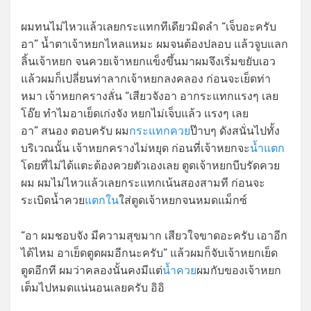
ผมทนไม่ไหวแล้วเลยกระแทกทีเดียวมิดลำ “เจ็บอะครับ
อา” น้ำตาเจ้าหยกไหลแหมะ ผมจนต้องปลอบ แล้วจูบแลก
ลิ้นเจ้าหยก จนควยเจ้าหยกแข็งขึ้นมาผมจึงเริ่มขยับเอว
แล้วผมก็เปลี่ยนท่าลากเจ้าหยกลงคลอง ก่อนจะเย็ดท่า
หมา เจ้าหยกครางลั่น “เสียวจังอา อากระแทกแรงๆ เลย
โอ๊ย ทำไมอาเย็ดเก่งจัง หยกไม่เจ็บแล้ว แรงๆ เลย
อา” สนอง ตอบครับ ผม
กระแทกควย
ป๊าบๆ ดังสนั่นไปทั้ง
บริเวณนั้น เจ้าหยกครางไม่หยุด ก่อนที่เจ้าหยกจะ
น้ำแตก
โดยที่ไม่ได้แตะต้องควยตัวเองเลย ตูดเจ้าหยกบีบรัดควย
ผม ผมไม่ไหวแล้วเลยกระแทกเน้นสองสามที ก่อนจะ
ระเบิดน้ำควย
แตกใน
ใส่ตูดเจ้าหยกจนหมดแม็กซ์
“อา ผมชอบจัง มีความสุขมาก เสียวใจขาดอะครับ เอาอีก
ได้ไหม อาเย็ดตูดผมอีกนะครับ” แล้วผมก็จับเจ้าหยกเย็ด
ตูดอีกที ผมว่าคลองนั้นคงมีแต่
น้ำควย
ผมกับของเจ้าหยก
เต็มไปหมดแน่นอนเลยครับ อิอิ