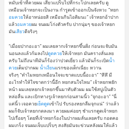
หมับเข้าที่ควยผม เสียวแปร็บไปที่กระโปกเลยครับ ดู
เหมือนเจ้าหยกจะเป็นงาน กำรูดเข้าออกเป็นจังหวะ “หยก
อมควย
ให้อาหน่อยสิ เหมือนกินไอติมนะ” เจ้าหยกอ้าปาก
แล้ว
อมควย
ผม จนผมโก่งตัวครับ ปากนุ่มๆ ของเจ้าหยก
มัน
เสียว
ดีจริงๆ
“เมื่อยปากอะอา” ผมเลยลากเจ้าหยกขึ้นฝั่ง ก่อนจะจับมัน
นอนลงแล้วก้มลงไป
ดูดควย
ให้เจ้าหยก มันครางลั่นเลย
ครับ ไม่ถึงนาทีมันก็ร้องว่าปวดเยี่ยว แล้วมันก็ระเบิด
น้ำ
ควย
เต็มปากผม
น้ำเงี่ยน
แรกของเด็กเนี่ยะ หวาน
จริงๆ “ทำไมหยกเหมือนใจจะขาดแบบนี้อะอา” “หึหึ มี
อะไรทำให้ใจขาดกว่านี้อีก หยกสนใจไหม” เจ้าหยกพยัก
หน้า ผมเลยหยกเจ้าหยกขึ้นมาทับตัวผม ผมใช้สบู่เป็นตัว
หล่อลื่น และเบิกทางรูเจ้าหยกก่อนสามนิ้ว “จุกอะอา” “นี่
แค่นิ้ว เจอควย
เย็ดตูด
เข้าไป รับรองหยกลืมจุกแน่” ว่าแล้ว
ผมก็จับเจ้าหยกกดลงมา ควยผมค่อยๆ ชำแรกตูดเจ้าหยก
ไปเรื่อยๆ โดยที่เจ้าหยกร้องในปากผมลั่นเลยครับ กอดคอ
ผมเกร็ง จนผมเจ็บแปร็บๆ สงสัยมันจะข่วนหลังผมให้แล้ว