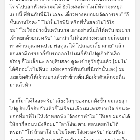
โทรไปบอกหัวหน้าผมได้ ยังไงฝนก็ตกไม่มีทีท่าจะหยุด
แบบนี้ พี่พันกับพี่นีไปเถอะ เดี๋ยวทางหยกผมจัดการเอง” “อี
ชั้นเกรงใจคะ” “ไม่เป็นไรพี่นี หรือพี่ทั้งสองไม่ไว้ใจ
ผม” “ไม่ใช่อย่างนั้นครับนาย เอาอย่างนั้นก็ได้ครับ ผมฝาก
เจ้าหยกด้วยนะครับ” “เอาน่า ไม่ต้องห่วงหรอก ผมก็จบมา
ทางด้านดูแลคนป่วย พอดูแลได้ ไปเถอะเดี๋ยวสาย” แล้ว
สองสามีภรรยาก็ขับรถออกไป ผมก็หันไปดูเจ้าตัวเล็ก
จริงๆ ก็ไม่เล็กนะ อายุสิบสอง ดูจะเข้าสู่วัยรุ่นแล้ว (ผมไม่
ได้คิดอะไรไม่ดีนะ แค่สงสารพี่พันกับพี่นีเท่านั้นเอง) ผม
เลยเช็ดตัวให้เจ้าหยกแล้วทำข้าวต้มเผื่อเจ้าตัวเล็กจะตื่น
มาแล้วหิว
“อากี้มาได้ไงอะครับ” เสียงใสๆ ของหยกดังขึ้น ผมเลยลุก
ไปดู จับเนื้อจับตัวแล้วก็ไม่ร้อนแล้ว ผมเลยสบายใจ ก่อนจะ
บอกที่มาที่ไปให้เจ้าหยกฟัง “จ้องอาทำไม” “ดีเลย ผมจะได้
ให้อากี้สอนหนังสือผม” “อาโง่จะตาย สอนหยกไม่ได้
หรอก” “โถ่ ถ้าอาโง่ ผมไม่โคตรโง่เหรอครับ” ก่อนที่ผม
และเจ้าหยกจะหัวเราะพร้อมกัน ผมก็เลยตกลงจะสอนใน