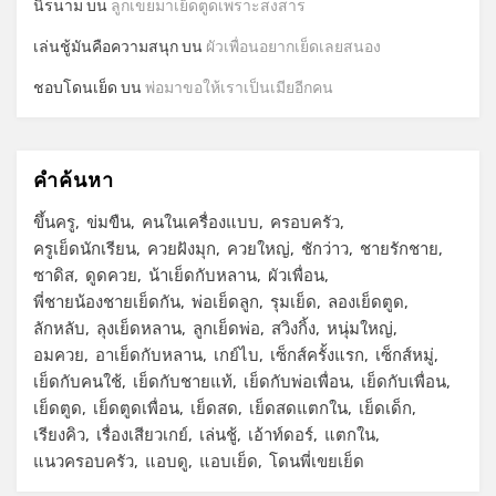
นิรนาม
บน
ลูกเขยมาเย็ดตูดเพราะสงสาร
เล่นชู้มันคือความสนุก
บน
ผัวเพื่อนอยากเย็ดเลยสนอง
ชอบโดนเย็ด
บน
พ่อมาขอให้เราเป็นเมียอีกคน
คำค้นหา
ขึ้นครู
ข่มขืน
คนในเครื่องแบบ
ครอบครัว
ครูเย็ดนักเรียน
ควยฝังมุก
ควยใหญ่
ชักว่าว
ชายรักชาย
ซาดิส
ดูดควย
น้าเย็ดกับหลาน
ผัวเพื่อน
พี่ชายน้องชายเย็ดกัน
พ่อเย็ดลูก
รุมเย็ด
ลองเย็ดตูด
ลักหลับ
ลุงเย็ดหลาน
ลูกเย็ดพ่อ
สวิงกิ้ง
หนุ่มใหญ่
อมควย
อาเย็ดกับหลาน
เกย์ไบ
เซ็กส์ครั้งแรก
เซ็กส์หมู่
เย็ดกับคนใช้
เย็ดกับชายแท้
เย็ดกับพ่อเพื่อน
เย็ดกับเพื่อน
เย็ดตูด
เย็ดตูดเพื่อน
เย็ดสด
เย็ดสดแตกใน
เย็ดเด็ก
เรียงคิว
เรื่องเสียวเกย์
เล่นชู้
เอ้าท์ดอร์
แตกใน
แนวครอบครัว
แอบดู
แอบเย็ด
โดนพี่เขยเย็ด