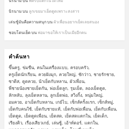
นิรนาม
บน
พี่ครับแตกในได้ไหม
นิรนาม
บน
ลูกเขยมาเย็ดตูดเพราะสงสาร
เล่นชู้มันคือความสนุก
บน
ผัวเพื่อนอยากเย็ดเลยสนอง
ชอบโดนเย็ด
บน
พ่อมาขอให้เราเป็นเมียอีกคน
คำค้นหา
ขึ้นครู
ข่มขืน
คนในเครื่องแบบ
ครอบครัว
ครูเย็ดนักเรียน
ควยฝังมุก
ควยใหญ่
ชักว่าว
ชายรักชาย
ซาดิส
ดูดควย
น้าเย็ดกับหลาน
ผัวเพื่อน
พี่ชายน้องชายเย็ดกัน
พ่อเย็ดลูก
รุมเย็ด
ลองเย็ดตูด
ลักหลับ
ลุงเย็ดหลาน
ลูกเย็ดพ่อ
สวิงกิ้ง
หนุ่มใหญ่
อมควย
อาเย็ดกับหลาน
เกย์ไบ
เซ็กส์ครั้งแรก
เซ็กส์หมู่
เย็ดกับคนใช้
เย็ดกับชายแท้
เย็ดกับพ่อเพื่อน
เย็ดกับเพื่อน
เย็ดตูด
เย็ดตูดเพื่อน
เย็ดสด
เย็ดสดแตกใน
เย็ดเด็ก
เรียงคิว
เรื่องเสียวเกย์
เล่นชู้
เอ้าท์ดอร์
แตกใน