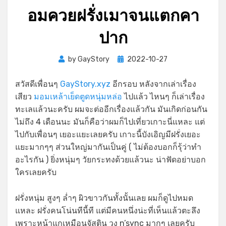
อมควยฝรั่งเมาจนแตกคา
ปาก
Posted
by
GayStory
2022-10-27
on
สวัสดีเพื่อนๆ
GayStory.xyz
อีกรอบ หลังจากเล่าเรื่อง
เสียว
มอมเหล้าเย็ดตูดหนุ่มหล่อ
ไปแล้ว ไหนๆ ก็เล่าเรื่อง
ทะเลแล้วนะครับ ผมจะต่ออีกเรื่องแล้วกัน มันเกิดก่อนกัน
ไม่ถึง 4 เดือนนะ มันก็คือว่าผมก็ไปเที่ยวเกาะนี่แหละ แต่
ไปกับเพื่อนๆ เยอะแยะเลยครับ เกาะนี้บังเอิญมีฝรั่งเยอะ
แยะมากๆๆ ส่วนใหญ่มากันเป็นคู่ ( ไม่ต้องบอกก็รุ้ว่าทำ
อะไรกัน ) ยิ่งหนุ่มๆ วัยกระทงด้วยแล้วนะ น่าฟัดอย่าบอก
ใครเลยครับ
ฝรั่งหนุ่ม สูงๆ ล่ำๆ ผิวขาวกันทั้งนั้นเลย ผมก็ดูไปหมด
แหละ ฝรั่งคนโน่นทีนี้ที แต่มีคนหนึ่งน่ะที่เห็นแล้วตะลึง
เพราะหน้าแกเหมือนจัสติน วง n’sync มากๆ เลยครับ