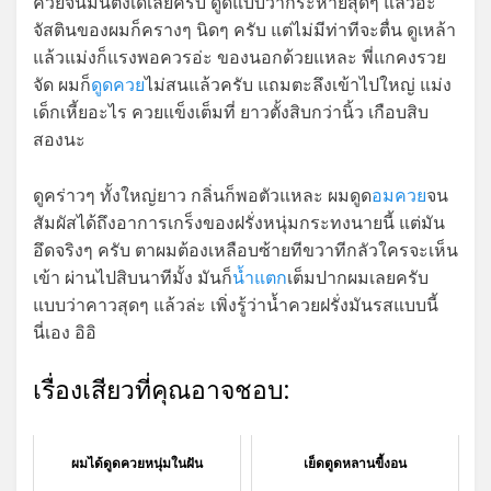
ควยจนมันตั้งเด่เลยครับ ดูดแบบว่ากระหายสุดๆ แล้วอ่ะ
จัสตินของผมก็ครางๆ นิดๆ ครับ แต่ไม่มีท่าทีจะตื่น ดูเหล้า
แล้วแม่งก็แรงพอควรอ่ะ ของนอกด้วยแหละ พี่แกคงรวย
จัด ผมก็
ดูดควย
ไม่สนแล้วครับ แถมตะลึงเข้าไปใหญ่ แม่ง
เด็กเหี้ยอะไร ควยแข็งเต็มที่ ยาวตั้งสิบกว่านิ้ว เกือบสิบ
สองนะ
ดูคร่าวๆ ทั้งใหญ่ยาว กลิ่นก็พอตัวแหละ ผมดูด
อมควย
จน
สัมผัสได้ถึงอาการเกร็งของฝรั่งหนุ่มกระทงนายนี้ แต่มัน
อึดจริงๆ ครับ ตาผมต้องเหลือบซ้ายทีขวาทีกลัวใครจะเห็น
เข้า ผ่านไปสิบนาทีมั้ง มันก็
น้ำแตก
เต็มปากผมเลยครับ
แบบว่าคาวสุดๆ แล้วล่ะ เพิ่งรู้ว่าน้ำควยฝรั่งมันรสแบบนี้
นี่เอง อิอิ
เรื่องเสียวที่คุณอาจชอบ:
ผมได้ดูดควยหนุ่มในฝัน
เย็ดตูดหลานขี้งอน