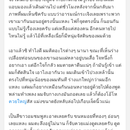
แอบมองแล้วเดินผ่านไป แต่ชั่วโมงหลังจากนั้นกลับมา
ภาพที่ผมเห็นซิครับ แบบว่าอารมณ์กระเจิงเลยเพราะพวก
เขาเมากันนอนอยู่ตรงนั้นแหละ ไฟก็จุดตรงนั้น ก็นอนกัน
แบบไม่รู้เรื่องเลยครับ แต่เหลือแค่สองคน อีกคนหายไป
ไหนไม่รู้ แล้วไอ้ที่เหลือเนี่ยก็มีหนุ่มจัสตินของผมด้วย
เอาแล้วซิ ทำไงดี ผมคิดอะไรต่างๆ นานา ขณะที่เห็นร่าง
เปลือยท่อนบนของเขานอนแผ่หลาอยู่บนเสื่อ ใจหนึ่งก็
อยากเอา แต่อีกใจก็กลัว ผมตายคาตีนแน่ๆ ถ้ามันรู้เข้า แต่
ผมก็ตัดสินใจ เอาไงเอากันวะ ผมเดินเข้าไปวงเหล้านั้น
ตรงไปที่หนุ่มน้อยของผมทันที ร่างแกใหญ่กว่าผมอีก
แหละ แต่ผมก็อยากเหมือนกันนอนหงายอยู่ด้วยไปต้องพูด
พล่ามทำเพลง ผมจับกางเกงมันถอดเลย แล้วก็ต้องโอ้โห
ควยใหญ่
สัส แม่งขนาดยังหลับล่อไปเกือบเจ็ดนิ้วแน่ะ
เป็นสีขาวอมชมพูสะอาดเลยครับ ขนหมอยที่ทองๆ อ่อนๆ
เลยแหละ ผมตะลึงอยู่ไม่นาน ก็จับควยแม่งดูดเลยครับ ดูด