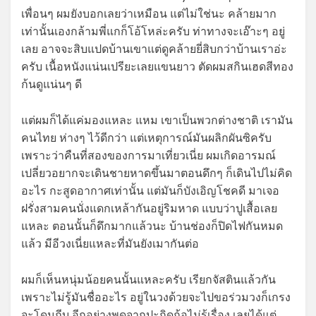
เพื่อนๆ ผมยังบอกเลยว่าเหมือน แต่ไม่ใช่นะ คล้ายมาก
เท่านั้นเองกล้ามพี่แกก็โอ้โหล่ะครับ ท่าทางจะเอ๊าะๆ อยู่
เลย อาจจะสิบแปดบ้านเขาแต่ดูคล้ายยี่สิบกว่าบ้านเราอ่ะ
ครับ เนื้อหนังแน่นเปรียะเลยแขนยาว ตัดผมสกินเฮดสีทอง
ก้นดูแน่นๆ ดี
แต่ผมก็ได้แค่มองแหละ แหม เขาเป็นพวกต่างชาติ เรามัน
คนไทย ห่างๆ ไว้ดีกว่า แต่เหตุการณ์มันผลิกผันซิครับ
เพราะว่าคืนที่สองของการมาเที่ยวเนี่ย ผมเกิดอารมณ์
เปลี่ยวอยากจะเดินชายหาดขึ้นมาตอนดึกๆ ก็เดินไปไม่คิด
อะไร กะสูดอากาศเท่านั้น แต่มันก็บังเอิญโชคดี มาเจอ
ฝรั่งสามคนนั่งแดกเหล้ากันอยู่ริมหาด แบบว่าปูเสื้อเลย
แหละ ตอนนั้นก็ดึกมากแล้วนะ บ้านช่องก็ปิดไฟกันหมด
แล้ว มีอีวงเนี่ยแหละที่มันยังเมากันต่อ
ผมก็เห็นหนุ่มน้อยคนนั้นแหละครับ เรียกจัสตินแล้วกัน
เพราะไม่รู้มันชื่ออะไร อยู่ในวงด้วยจะไปขอร่วมวงก็เกรง
จะโดนถีบ อีกอย่างพูดจากปะกิดก้อไม่รู้เรื่อง เลยได้แต่