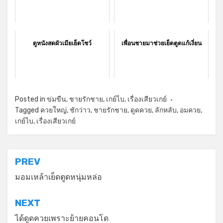
ดูหนังสดผัวเมียเย็ดโชว์
เพื่อนชายมาช่วยเย็ดตูดแก้เงี่ยน
Posted in
ข่มขืน
,
ชายรักชาย
,
เกย์ไบ
,
เรื่องเสียวเกย์
Tagged
ควยใหญ่
,
ชักว่าว
,
ชายรักชาย
,
ดูดควย
,
ลักหลับ
,
อมควย
,
เกย์ไบ
,
เรื่องเสียวเกย์
แนะแนว
PREV
เรื่อง
มอมเหล้าเย็ดตูดหนุ่มหล่อ
NEXT
ได้ดูดควยเพราะย้ายคอนโด