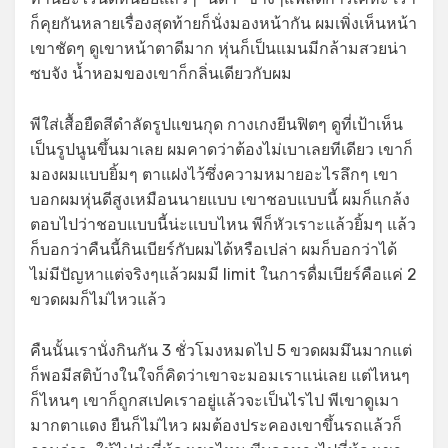
ก็คุยกันหลายเรื่องสุดท้ายก็นั่งมองหน้ากัน ผมเพิ่งเห็นหน้า
เขาชัดๆ ดูเขาหน้าตาดีมาก หุ่นก็เป็นแมนมีกล้ามสวยน่า
ซบจัง น้ำหอมของเขาก็กลิ่นเดียวกับผม
พีใส่เสื้อยืดสีดำลัดรูปแขนกุด กางเกงยีนฟิตๆ ดูที่เป้าเห็น
เป็นรูปนูนขึ้นมาเลย ผมคาดว่าต้องไม่เบาเลยทีเดียว เขาก็
มองผมแบบยิ้มๆ ตาแฝงไว้ซึ่งความหมายอะไรลึกๆ เขา
บอกผมหุ่นดีสูงเหมือนนายแบบ เขาชอบแบบนี้ ผมก็แกล้ง
ตอบไปว่าชอบแบบนี้น่ะแบบไหน พีก็หัวเราะแล้วยิ้มๆ แล้ว
ก็บอกว่าคืนนี้กินเบียร์กับผมได้หรือเปล่า ผมก็บอกว่าได้
ไม่มีปัญหาแต่จริงๆแล้วผมมี limit ในการดื่มเบียร์คือแค่ 2
ขวดผมก็ไม่ไหวแล้ว
คืนนั้นเรานั่งกินกัน 3 ชั่วโมงหมดไป 5 ขวดผมมึนมากแต่
ก็พอมีสติบ้างในใจก็คิดว่าเขาจะมอมเราแน่เลย แต่ไหนๆ
ก็ไหนๆ เขาก็ถูกสเปคเราอยู่แล้วจะเป็นไรไป พีเขาดูเมา
มากตาแดง ยืนก็ไม่ไหว ผมต้องประคองเขาขึ้นรถแล้วก็