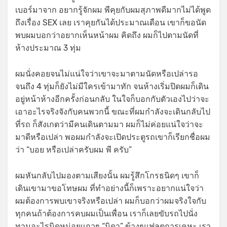
เบอร์มาจาก อยากรู้จักผม พีคุยกับผมสุภาพดีมากไม่ได้พูด
ถึงเรื่อง SEX เลย เราคุยกันได้ประมาณเดือน เขาก็ขอนัด
พบผมบอกว่าอยากเห็นหน้าผม คิดถึง ผมก็ไปตามนัดที่
ห้างประมาณ 3 ทุ่ม
ผมนั่งคอยจนไม่แน่ใจว่าเขาจะมาตามนัดหรือเปล่ารอ
จนถึง 4 ทุ่มก็ยังไม่มีใครเข้ามาทัก จนห้างเริ่มปิดผมก็เดิน
อยู่หน้าห้างอีกครั้งก่อนกลับ ในใจก็บอกกับตัวเองไปว่าจะ
เอาอะไรจริงจังกับคนพวกนี้ ขณะที่ผมกำลังจะเดินกลับไป
ที่รถ ก็สังเกตว่ามีคนเดินตามมา ผมก็ไม่ค่อยแน่ใจว่าจะ
มาดีหรือเปล่า พอผมกำลังจะเปิดประตูรถเขาก็เรียกชื่อผม
ว่า “บอย หรือเปล่าครับผม พี ครับ”
ผมหันกลับไปมองตามเสียงนั้น ผมรู้สึกโกรธนิดๆ เขาก็
เดินเขามาขอโทษผม ที่ทำอย่างนี้ก็เพราะอยากแน่ใจว่า
ผมต้องการพบเขาจริงหรือเปล่า ผมก็บอกว่าผมจริงใจกับ
ทุกคนถ้าต้องการคบผมเป็นเพื่อน เราก็เลยขับรถไปนั่ง
ทานอะไรนิดหน่อยแถวๆ “นิดา” ข้างๆแฟลตการเคหะ เรา