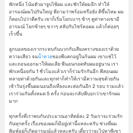
พักหนึ่ง โน้มตัวมาจูบไซ้ผม และชักให้ผมอีก ทำให้
อารมณ์ผมไปกันใหญ่ พีถามว่าพร้อมหรือยัง ดีขึ้นไหม ผม
ก็ตอบไปว่าดีครับ เขาก็เริ่มโยกเบาๆ ช้าๆ ดูท่าทางเขามี
อารมณ์ โยกซ้ายๆ ขวาๆ สลับกับไซร้คอผม แล้วก็ค่อยๆ
เร็วขึ้น
ลูกบอลของเรากระทบกันบวกกับเสียงครางของเราด้วย
ความเสียว จน
น้ำควย
ของพีแตกอยู่ในก้นผม เขาแช่ไว้
และถอนออกมาให้ผมเลีย พีนอนกอดทับผมอยู่นาน เรา
พักเหนื่อยกัน 1 ชั่วโมงแล้วเราก็ร่วมรักกันอีก พีสอนผม
หลายท่าด้วยกันและทุกท่าก็ทำให้เรามีความสุขด้วยกัน
เช้าวันรุ่งขึ้นผมนอนถึงเที่ยงและต่อกันอีก 2 รอบ รวมแล้ว
เราร่วมกันทั้งหมด 5 ครั้ง ก่อนจะกลับพีบอกว่าเขารักผม
มาก
ทุกครั้งที่เราพบกันประมาณอาทิตย์ละ 2 วันเราจะร่วมรัก
กันทุกครั้ง เรื่องของผมก็มีอยู่เท่านี้แหละครับ ช่วงที่ผม
พิมพ์อยู่ก็เกิดอารมณ์แล้วหละครับ เดี๋ยวว่าจะไปหาพีเขา