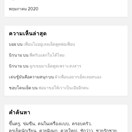
พฤษภาคม 2020
ความเห็นล่าสุด
บอย
บน
เพื่อนไม่อยู่เลยเย็ดตูดพ่อเพื่อน
นิรนาม
บน
พี่ครับแตกในได้ไหม
นิรนาม
บน
ลูกเขยมาเย็ดตูดเพราะสงสาร
เล่นชู้มันคือความสนุก
บน
ผัวเพื่อนอยากเย็ดเลยสนอง
ชอบโดนเย็ด
บน
พ่อมาขอให้เราเป็นเมียอีกคน
คำค้นหา
ขึ้นครู
ข่มขืน
คนในเครื่องแบบ
ครอบครัว
ครูเย็ดนักเรียน
ควยฝังมุก
ควยใหญ่
ชักว่าว
ชายรักชาย