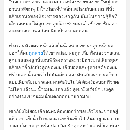
ในผมและของเขาออก ผมมองน้องชายของเขาใหญ่และ
อวบหัวสีชมพู มีน้ำเมือกที่หัวเยิ้มเหมือนกับผมเลย พีนั่ง
แล้วเอาหัวของน้องชายของเราถูกัน มันเป็นความรู้สึกที่
เสียวจนบอกไม่ถูก เขาลูบน้องชายผมแล้วชักเขาชักออก
จนผมบอกว่าพอก่อนเดี๋ยวน้ำจะแตกก่อน
พี คร่อมตัวผมที่หน้าแล้วยื่นน้องชายเขามาถูที่หน้าผม
บอกให้ผม
ดูดควย
ให้เขาหน่อย ผมดูด เลีย ทั้งน้องชายและ
ลูกบอลสองลูกนั้นจนพีร้องครางอย่างมีอารมณ์เสียวสุดๆ
แล้วเขาก็กลับหัวดูดของผม เลียบอลและรูสวรรค์ของผม
พร้อมเอานิ้วแย่เข้าไปมันเสียว และมันเสียวมาก ผมก็ทำ
แบบเดียวกับเขา จนผมทนต่อไปไม่ได้ ต้องร้องบอกพีว่าผม
ไม่ไหวแล้วนะ น้ำผมจะแตกแล้ว ดูเขายิ่งเร่งชัก เร่งดูด
อย่างรุนแรงจนผมน้ำแตกออกมามากมาย
เขาก็ยังไม่ยอมเลิกจนผมต้องบอกว่าพอแล้วใจจะขาดอยู่
แล้ว เขาเลียน้ำรักของผมและกินเข้าไป หันมาจูบผม ถาม
ว่าผมมีความสุขหรือเปล่า “ผมรักคุณนะ” แล้วพีก็เอาน้อง