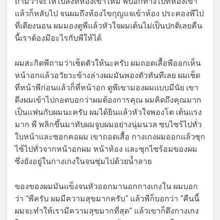
ถามว่าจะให้ไปส่งที่ห้องเขาไหม พีบอกทางไปที่ห้องเขา
แล้วก็หลับไป จนผมถึงห้องไขกุญแจเข้าห้อง ประคองพีไป
ที่เตียงนอน ผมมองดูพีแล้วหัวใจผมเต้นไม่เป็นปกติเลยคืน
นี้เราต้องมีอะไรกับพีให้ได้
ผมสะกิดพีถามว่าเช็ดตัวให้นะครับ ผมถอดเสื้อพีออกเห็น
หน้าอกแล้วอวัยวะข้างล่างผมมันพองตัวทันทีเลย ผมเช็ด
ที่หน้าพีก่อนแล้วก็ที่หน้าอก ดูพีเขามองผมแบบมีนัย เขา
ดึงผมเข้าไปกอดบอกว่าผมต้องการคุณ ผมคิดถึงคุณมาก
เป็นแฟนกับผมนะครับ ผมได้ยินแล้วหัวใจพองโต เต้นแรง
มาก พี พลิกขึ้นมาทับผมจูบผมอย่างนุ่มนวล ซบไซร้ไปทั่ว
ใบหน้าและซอกคอผม เขาถอดเสื้อ กางเกงผมออกแล้วซุก
ไซ้ไปทั่วจากหน้าอกผม หน้าท้อง และซุกไซร้อมของผม
ซึ่งยังอยู่ในกางเกงในจนชุ่มไปด้วยน้ำลาย
ของของผมมันแข็งจนหัวออกมานอกกางเกงใน ผมบอก
ว่า “พีครับ ผมมีความสุขมากครับ” แล้วพีก็บอกว่า “คืนนี้
ผมจะทำให้เรามีความสุขมากที่สุด” แล้วเขาก็ดึงกางเกง