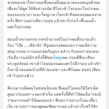
ชายของเขาใส่ปากผมซึ่งตอนนั้นผมเอาหมอนหนุนหัวผม
เพื่อจะได้ดูด ให้พีอย่างถนัด พีโยกเข้าโยกออกในปากผม
ของของเขายาวและใหญ่เวลาโยกเข้าถึงคอหอยผมหลาย
ครั้ง พีครางอย่างมีความสุข แล้วเขาก็เร่งเร็วขึ้นจนน้ำ
แตกในปากผม
ตอนน้ำเขาแตกเขากดเข้ามาแช่ในปากผมตั้งนานแล้ว
ร้อง “โอ๊ย ……เสียวจัง” พีจูบผมกอดผมบอกว่าผมมีความ
สุขมากเลย เรานอนกอดกันลูบๆ คลำๆ กันจนเราสองคน
เริ่มมีอารมณ์อีก ครั้งนี้พีขอ
เย็ดตูด
ผม ก่อนที่พีจะเสียบ
ประตูหลังผม เขาเล้าโลมผมจนผมแตกไปอีกรอบ แล้วเข้า
ก็เอาน้ำของผมป้ายที่หัวของเขา และที่ก้นผม ค่อยๆ เสียบ
เข้าไปอย่างช้าๆ
พีเก่งมากเย็ดผมไม่ค่อยเจ็บเลย ซึ่งผมก็ไม่เคยให้ใครเย็ด
ตูดมาก่อนเพราะผมกลัวเจ็บ แต่ครั้งนี้พีทำให้ผมมีอารมณ์
ร่วมมากจนทำให้ผมยอมเขา พีบอกว่าอย่าเกร็งนะเดี๋ยว
เจ็บ เขาบอกว่าของตูดผมฟิตมากเลย แล้วเขาก็แช่ไว้สัก