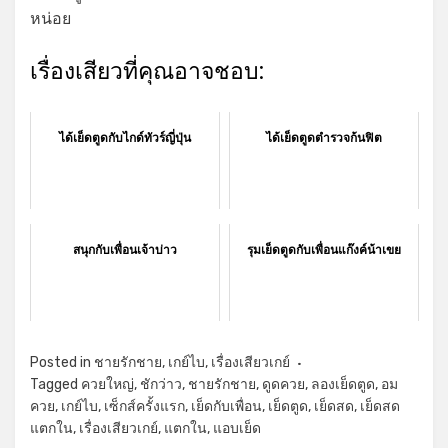
หน่อย
เรื่องเสียวที่คุณอาจชอบ:
ได้เย็ดตูดกับไกด์ทัวร์ญี่ปุ่น
ได้เย็ดตูดตำรวจก้นฟิต
สนุกกับเพื่อนเจ้าบ่าว
รุมเย็ดตูดกับเพื่อนแก๊งค์น้าเขย
Posted in
ชายรักชาย
,
เกย์ไบ
,
เรื่องเสียวเกย์
Tagged
ควยใหญ่
,
ชักว่าว
,
ชายรักชาย
,
ดูดควย
,
ลองเย็ดตูด
,
อม
ควย
,
เกย์ไบ
,
เซ็กส์ครั้งแรก
,
เย็ดกับเพื่อน
,
เย็ดตูด
,
เย็ดสด
,
เย็ดสด
แตกใน
,
เรื่องเสียวเกย์
,
แตกใน
,
แอบเย็ด