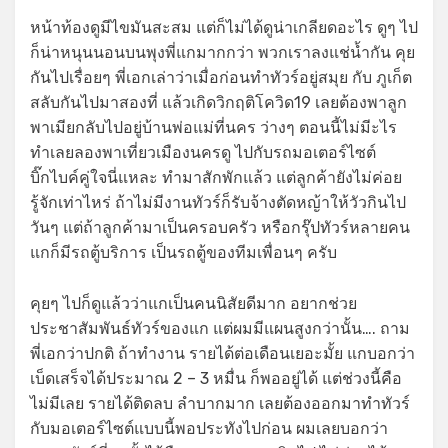
หน้าท้องดูมีไขมันสะสม แต่ก็ไม่ได้ดูน่าเกลียดอะไร ดูๆ ไป
ก็น่าหนุนนอนบนพุงพี่แกมากกว่า พวกเราลงแช่น้ำกัน คุย
กันไปเรื่อยๆ พี่เอกเล่าว่าเมื่อก่อนทำทัวร์อยู่สมุย กับ ภูเก็ต
สลับกันไปมาสองที่ แล้วเกิดวิกฤติโควิด19 เลยต้องพาลูก
พาเมียกลับไปอยู่บ้านพ่อแม่ที่นคร ว่างๆ ตอนนี้ไม่มีะไร
ทำเลยลองพาเที่ยวเมืองนครดู ไปกับรถมอเตอร์ไซต์
บิ๊กไบค์คู่ใจนี่แหละ ทำมาสักพักแล้ว แต่ลูกค้ายังไม่ค่อย
รู้จักเท่าไหร่ ถ้าไม่มีงานทัวร์ก็รับจ้างตัดหญ้าให้วัวกินไป
วันๆ แต่ถ้าลูกค้ามาเป็นครอบครัว หรือกรุ๊ปทัวร์หลายคน
แกก็มีรถตู้บริการ เป็นรถตู้ของทีมเพื่อนๆ ครับ
คุยๆ ไปก็ดูแล้วว่าแกเป็นคนนิสัยดีมาก อยากช่วย
ประชาสัมพันธ์ทัวร์ของแก แต่ผมมีแผนสูงกว่านั้น…. ถาม
พี่เอกว่าปกติ ถ้าทำงาน รายได้ต่อเดือนเยอะมั้ย แกบอกว่า
เบ็ดเสร็จได้ประมาณ 2 – 3 หมื่น ก็พออยู่ได้ แต่ช่วงนี้คือ
ไม่มีเลย รายได้ติดลบ ลำบากมาก เลยต้องออกมาทำทัวร์
กับมอเตอร์ไซต์แบบนี้พอประทังไปก่อน ผมเลยบอกว่า