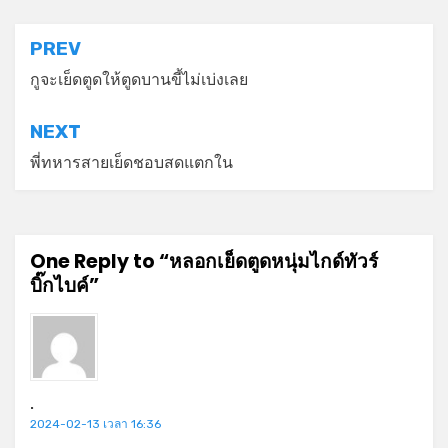
แนะแนว
PREV
เรื่อง
กูจะเย็ดตูดให้ตูดบานขี้ไม่เบ่งเลย
NEXT
พี่ทหารสายเย็ดชอบสดแตกใน
One Reply to “หลอกเย็ดตูดหนุ่มไกด์ทัวร์
บิ๊กไบค์”
.
2024-02-13 เวลา 16:36