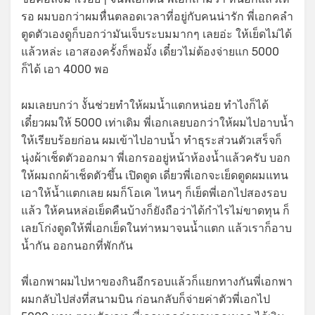
รอ ผมบอกว่าผมหื่นตลอดเวลาที่อยู่กับคนน่ารัก พี่เอกคลำ
ตูดตัวเองดูก็บอกว่ามันเจ็บระบมมากๆ เลยอ่ะ ให้เย็ดไม่ได้
แล้วหล่ะ เอาสองครั้งก็พอมั้ง เดี๋ยวไม่ต้องจ่ายแก 5000
ก็ได้ เอา 4000 พอ
ผมเลยบกว่า งั้นช่วยทำให้ผมน้ำแตกหน่อย ทำไงก็ได้
เดี๋ยวผมให้ 5000 เท่าเดิม พี่เอกเลยบอกว่าให้ผมไปอาบน้ำ
ให้เรียบร้อยก่อน ผมเข้าไปอาบน้ำ ทำธุระส่วนตัวเสร็จก็
นุ่งผ้าเช็ดตัวออกมา พี่เอกรออยู่หน้าห้องน้ำแล้วครับ บอก
ให้ผมถกผ้าเช็ดตัวขึ้น เปิดตูด เดี่ยวพี่เอกจะเย็ดตูดผมแทน
เอาให้น้ำแตกเลย ผมก็โอเค ไหนๆ ก็เย็ดพี่เอกไปสองรอบ
แล้ว ให้คนหล่อเย็ดคืนบ้างก็ยังถือว่าได้กำไรไม่ขาดทุน ก็
เลยโก่งตูดให้พี่เอกเย็ดในท่าหมาจนน้ำแตก แล้วเราก็อาบ
น้ำกัน ออกนอกที่พักกัน
พี่เอกพาผมไปหาของกินอีกรอบแล้วก็แยกทางกันพี่เอกพา
ผมกลับไปส่งที่สนามบิน ก่อนกลับก็จ่ายค่าตัวพี่เอกไป