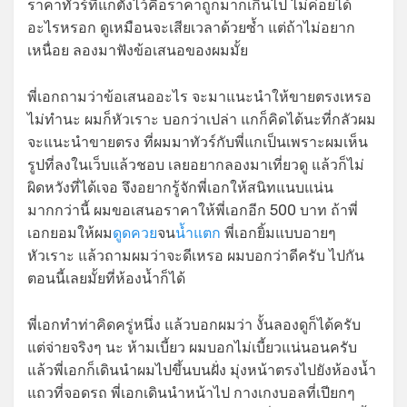
ราคาทัวร์ที่แกตั้งไว้คือราคาถูกมากเกินไป ไม่ค่อยได้
อะไรหรอก ดูเหมือนจะเสียเวลาด้วยซ้ำ แต่ถ้าไม่อยาก
เหนื่อย ลองมาฟังข้อเสนอของผมมั้ย
พี่เอกถามว่าข้อเสนออะไร จะมาแนะนำให้ขายตรงเหรอ
ไม่ทำนะ ผมก็หัวเราะ บอกว่าเปล่า แกก็คิดได้นะที่กลัวผม
จะแนะนำขายตรง ที่ผมมาทัวร์กับพี่แกเป็นเพราะผมเห็น
รูปที่ลงในเว็บแล้วชอบ เลยอยากลองมาเที่ยวดู แล้วก็ไม่
ผิดหวังที่ได้เจอ จึงอยากรู้จักพี่เอกให้สนิทแนบแน่น
มากกว่านี้ ผมขอเสนอราคาให้พี่เอกอีก 500 บาท ถ้าพี่
เอกยอมให้ผม
ดูดควย
จน
น้ำแตก
พี่เอกยิ้มแบบอายๆ
หัวเราะ แล้วถามผมว่าจะดีเหรอ ผมบอกว่าดีครับ ไปกัน
ตอนนี้เลยมั้ยที่ห้องน้ำก็ได้
พี่เอกทำท่าคิดครู่หนึ่ง แล้วบอกผมว่า งั้นลองดูก็ได้ครับ
แต่จ่ายจริงๆ นะ ห้ามเบี้ยว ผมบอกไม่เบี้ยวแน่นอนครับ
แล้วพี่เอกก็เดินนำผมไปขึ้นบนฝั่ง มุ่งหน้าตรงไปยังห้องน้ำ
แถวที่จอดรถ พี่เอกเดินนำหน้าไป กางเกงบอลที่เปียกๆ