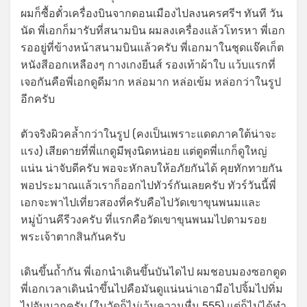
ผมก็ซื้อตั๋วเครื่องบินจากดอนเมืองไปลงนครศรีฯ ทันที วัน
นัด พี่เอกก็มารับที่สนามบิน ผมลงเครื่องแล้วโทรหา พี่เอก
รออยู่ที่ข้างหน้าสนามบินแล้วครับ พี่เอกมาในชุดแจ๊คเก็ต
หนังสีออกเหลืองๆ กางเกงยีนส์ รองเท้าผ้าใบ แว้บแรกที่
เจอกันคือพี่เอกดูดีมาก หล่อมาก หล่อเข้ม หล่อกว่าในรูป
อีกครับ
ตัวจริงผิวคล้ำกว่าในรูป (คงเป็นเพราะแดดภาคใต้น่าจะ
แรง) เสียดายที่พี่แกดูมีพุงนิดหน่อย แต่ตูดพี่แกก็ดูใหญ่
แน่น น่าจับดีครับ พอจะหักลบให้อภัยกันได้ คุยทักทายกัน
พอประมาณแล้วเราก็ออกไปทัวร์กันเลยครับ ทัวร์วันนี้พี่
เอกจะพาไปเที่ยวสองที่ครับคือไปวัดเขาขุนพนมและ
หมู่บ้านคีรีวงครับ ที่แรกคือวัดเขาขุนพนมไปตามรอย
พระเจ้าตากสินกันครับ
เดินขึ้นถ้ำกัน พี่เอกนำเดินขึ้นบันไดไป ผมชอบมองซอกตูด
พี่เอกเวลาเดินนำขึ้นไปคือมันดูแน่นน่าเอามือไปจิ้มไปทิ่ม
ไปจับมากครับ (ในวัดก็ไม่เว้นความหื่น 555) แต่ก็ไม่ได้ทำ