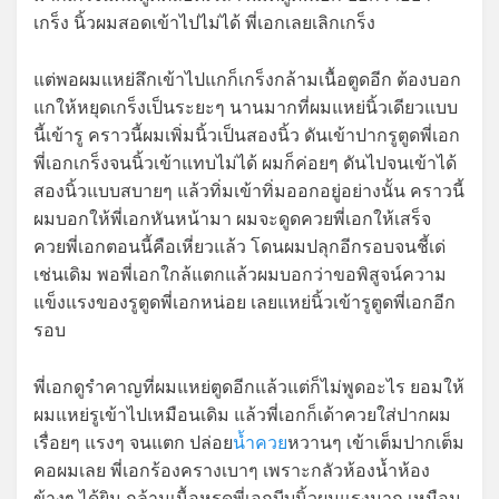
เกร็ง นิ้วผมสอดเข้าไปไม่ได้ พี่เอกเลยเลิกเกร็ง
แต่พอผมแหย่ลึกเข้าไปแกก็เกร็งกล้ามเนื้อตูดอีก ต้องบอก
แกให้หยุดเกร็งเป็นระยะๆ นานมากที่ผมแหย่นิ้วเดียวแบบ
นี้เข้ารู คราวนี้ผมเพิ่มนิ้วเป็นสองนิ้ว ดันเข้าปากรูตูดพี่เอก
พี่เอกเกร็งจนนิ้วเข้าแทบไม่ได้ ผมก็ค่อยๆ ดันไปจนเข้าได้
สองนิ้วแบบสบายๆ แล้วทิ่มเข้าทิ่มออกอยู่อย่างนั้น คราวนี้
ผมบอกให้พี่เอกหันหน้ามา ผมจะดูดควยพี่เอกให้เสร็จ
ควยพี่เอกตอนนี้คือเหี่ยวแล้ว โดนผมปลุกอีกรอบจนชี้เด่
เช่นเดิม พอพี่เอกใกล้แตกแล้วผมบอกว่าขอพิสูจน์ความ
แข็งแรงของรูตูดพี่เอกหน่อย เลยแหย่นิ้วเข้ารูตูดพี่เอกอีก
รอบ
พี่เอกดูรำคาญที่ผมแหย่ตูดอีกแล้วแต่ก็ไม่พูดอะไร ยอมให้
ผมแหย่รูเข้าไปเหมือนเดิม แล้วพี่เอกก็เด้าควยใส่ปากผม
เรื่อยๆ แรงๆ จนแตก ปล่อย
น้ำควย
หวานๆ เข้าเต็มปากเต็ม
คอผมเลย พี่เอกร้องครางเบาๆ เพราะกลัวห้องน้ำห้อง
ข้างๆ ได้ยิน กล้ามเนื้อหูรูดพี่เอกบีบนิ้วผมแรงมาก เหมือน