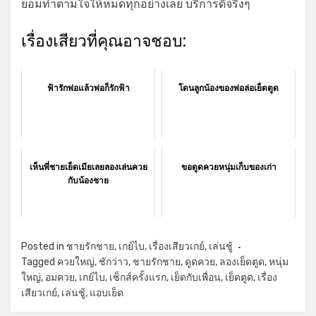
ยอมทำตามใจให้หมดทุกอย่างเลย บริการดีจริงๆ
เรื่องเสียวที่คุณอาจชอบ:
ฟ้ารักพ่อแล้วพ่อก็รักฟ้า
โดนลูกน้องของพ่อล่อเย็ดตูด
เห็นพี่ชายเย็ดเมียเลยลองเล่นควย
ขอดูดควยหนุ่มเก็บของเก่า
กับน้องชาย
Posted in
ชายรักชาย
,
เกย์ไบ
,
เรื่องเสียวเกย์
,
เล่นชู้
Tagged
ควยใหญ่
,
ชักว่าว
,
ชายรักชาย
,
ดูดควย
,
ลองเย็ดตูด
,
หนุ่ม
ใหญ่
,
อมควย
,
เกย์ไบ
,
เซ็กส์ครั้งแรก
,
เย็ดกับเพื่อน
,
เย็ดตูด
,
เรื่อง
เสียวเกย์
,
เล่นชู้
,
แอบเย็ด