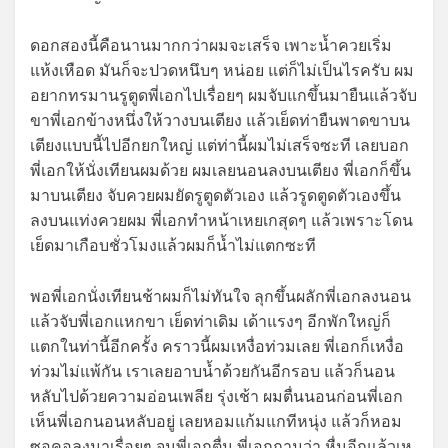
ดอกสองนี้คือนานมากกว่าผมจะเสร็จ เพาะน้ำควยเริ่ม
แห้งเหือด มันก็จะปวดหนึบๆ หน่อย แต่ก็ไม่เป็นไรครับ ผม
อยากทรมานรูตูดพี่เอกไปเรื่อยๆ ผมจับแกขึ้นมายืนแล้วจับ
ขาพี่เอกข้างหนึ่งให้วางบนเตียง แล้วเย็ดท่ายืนพาดขาบน
เตียงแบบนี้ไปอีกยกใหญ่ แต่ท่านี้ผมไม่เสร็จซะที เลยบอก
พี่เอกให้นั่งเทียนผมด้วย ผมเลยนอนลงบนเตียง พี่เอกก็ขึ้น
มาบนเตียง จับควยผมยัดรูตูดตัวเอง แล้วรูดตูดตัวเองขึ้น
ลงบนแท่งควยผม พี่เอกทำหน้าเหยเกสุดๆ แล้วเพราะโดน
เย็ดมาเกือบชั่วโมงแล้วผมก็น้ำไม่แตกซะที
พอพี่เอกนั่งเทียนช้าผมก็ไม่ทันใจ ลุกขึ้นผลักพี่เอกลงนอน
แล้วจับพี่เอกแหกขา เย็ดท่าเดิม เด้าแรงๆ อีกพักใหญ่ก็
แตกในท่านี้อีกครั้ง คราวนี้ผมเหงื่อท่วมเลย พี่เอกก็เหงื่อ
ท่วมไม่แพ้กัน เราเลยอาบน้ำด้วยกันอีกรอบ แล้วก็นอน
หลับไปด้วยความอ่อนเพลีย รุ่งเช้า ผมตื่นนอนก่อนพี่เอก
เห็นพี่เอกนอนหลับอยู่ เลยหอมแก้มแกทีหนุ่ง แล้วก็หอม
ซอคอลงมาเรื่อยๆ จนพี่เอกตื่น พี่เอกถามว่า หื่นอีกแล้วเห