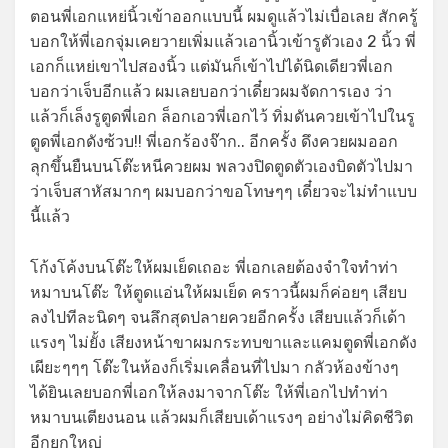
ตอนพี่เอกแหย่นิ้วเข้าออกแบบนี้ ผมดูแล้วไม่เบื่อเลย สักครู้
บอกให้พี่เอกจุ่มเคยวายเพิ่มแล้วเอานิ้วเข้ารูตัวเอง 2 นิ้ว พี่
เอกก็แหย่เขาไปสองนิ้ว แต่มันก็เข้าไปได้นิดเดียวพี่เอก
บอกว่าเจ็บอีกแล้ว ผมเลยบอกว่าเดี๋ยวผมจัดการเอง ว่า
แล้วก็เล็งรูตูดพี่เอก ล็อกเอวพี่เอกไว้ ทิ่มดันควยเข้าไปในรู
ตูดพี่เอกดังซ้วบ!! พี่เอกร้องจ๊าก.. อีกครั้ง ดึงควยผมออก
ลุกขึ้นยืนบนโต๊ะหนีควยผม พลวงปิดตูดตัวเองบิดตัวไปมา
ว่าเจ็บสาหัสมากๆ ผมบอกว่าขอโทษๆๆ เดี๋ยวจะไม่ทำแบบ
นี้แล้ว
โก้งโค้งบนโต๊ะให้ผมเย็ดเถอะ พี่เอกเลยต้องจำใจทำท่า
หมาบนโต๊ะ ให้ตูดแอ่นให้ผมเย็ด คราวนี้ผมก็ค่อยๆ เสียบ
ลงไปทีละนิดๆ จนลึกสุดปลายควยอีกครั้ง เสียบแล้วก็เด้า
แรงๆ ไม่ยั้ง เสียงหน้าขาผมกระทบขาและแคมตูดพี่เอกดัง
เผียะๆๆๆ โต๊ะในห้องก็เริ่มเคลื่อนที่ไปมา กลัวห้องข้างๆ
ได้ยินเลยบอกพี่เอกให้ลงมาจากโต๊ะ ให้พี่เอกไปทำท่า
หมาบนเตียงนอน แล้วผมก็เสียบเด้าแรงๆ อย่างไม่คิดชีวิต
อีกยกใหญ่