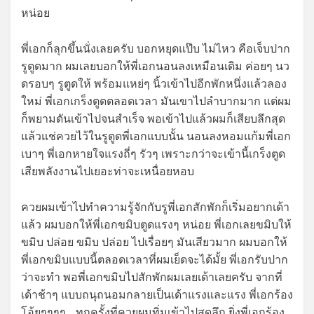
หน่อย
พี่เอกก็ลุกขึ้นนั่งเลยครับ บอกหยุดแป๊บ ไม่ไหว คือเจ็บปาก
รูตูดมาก ผมเลยบอกให้พี่เอกนอนลงเหมือนเดิม ค่อยๆ นว
ดรอบๆ รูตูดให้ พร้อมแหย่ๆ นิ้วเข้าไปอีกพักหนึ่งแล้วลอง
ใหม่ พี่เอกเกร็งตูดตลอดเวลา มันเขาไปลำบากมาก แต่ผม
ก็พยามดันเข้าไปจนสำเร็จ พอเข้าไปแล้วผมก็เสียบลึกสุด
แล้วแช่ควยไว้ในรูตูดพี่เอกแบบนั้น นอนลงหอมแก้มพี่เอก
เบาๆ พี่เอกหายใจแรงถี่ๆ รัวๆ เพราะกว่าจะเข้านี้เกร็งตูด
เสียพลังงานไปเยอะท่าจะเหนื่อยหอบ
ควยผมเข้าไปทำความรู้จักกับรูพี่เอกสักพักก็เริ่มอยากเด้า
แล้ว ผมบอกให้พี่เอกขมิบตูดแรงๆ หน่อย พี่เอกเลยขมิบให้
ขมิบ ปล่อย ขมิบ ปล่อย ไปเรื่อยๆ มันเสียวมาก ผมบอกให้
พี่เอกขมิบแบบนี้ตลอดเวลาที่ผมเย็ดจะได้มั้ย พี่เอกรับปาก
ว่าจะทำ พอพี่เอกขมิบไปสักพักผมเลยเด้าเลยครับ จากที่
เด้าช้าๆ แบบถนุถนอมกลายเป็นเด้าแรงและแรง พี่เอกร้อง
โอ้ยๆๆๆๆ… ทุกครั้งที่ควยผมทิ่มเข้าไปสุดลึก ยิ่งพี่เอกร้อง