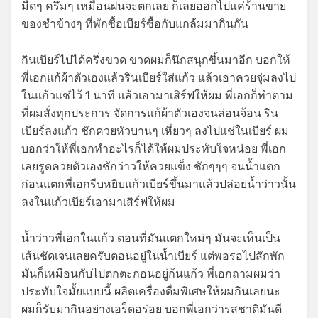
มืดๆ ครึมๆ เหมือนฝนจะตกเลย ก็เลยออกไปแค่ร้านขาย
ของชำข้างๆ ที่พักซื้อเบียร์ซื้อกับแกล้มมากินกัน
กินเบียร์ไปได้ครึ่งขวด ขวดผมก็นึกสนุกขึ้นมาอีก บอกให้
พี่เอกแก้ผ้าตัวเองแล้วรินเบียร์ใส่แก้ว แล้วเอาควยจุ่มลงไป
ในแก้วแช่ไว้ 1 นาที แล้วเอามาเสิร์ฟให้ผม พี่เอกก็ทำตาม
ที่ผมสั่งทุกประการ จัดการแก้ผ้าตัวเองจนล่อนจ้อน ริน
เบียร์ลงแก้ว ชักควยหัวบานๆ เหี่ยวๆ ลงไปแช่ในเบียร์ ผม
บอกว่าให้พี่เอกทำอะไรก็ได้ให้ผมประทับใจหน่อย พี่เอก
เลยรูดควยตัวเองชักว่าวให้ควยแข็ง ชักๆๆๆ จนน้ำแตก
ก่อนแตกพี่เอกรีบหยิบแก้วเบียร์ขึ้นมาแล้วปล่อยน้ำว่าวนั้น
ลงในแก้วเบียร์เอามาเสิร์ฟให้ผม
น้ำว่าวพี่เอกในแก้ว ตอนที่มันแตกใหม่ๆ มันจะเห็นเป็น
เส้นชัดเจนเลยครับตอนอยู่ในน้ำเบียร์ แต่พอรอไปสักพัก
มันก็เหมือนกับไปตกตะกอนอยู่ก้นแก้ว พี่เอกถามผมว่า
ประทับใจมั้ยแบบนี้ ผลิตเครื่องดื่มพิเศษให้ผมกินเลยนะ
ผมก็รับมากินอย่างเอร็ดอร่อย บอกพี่เอกว่ารสชาติมันดี