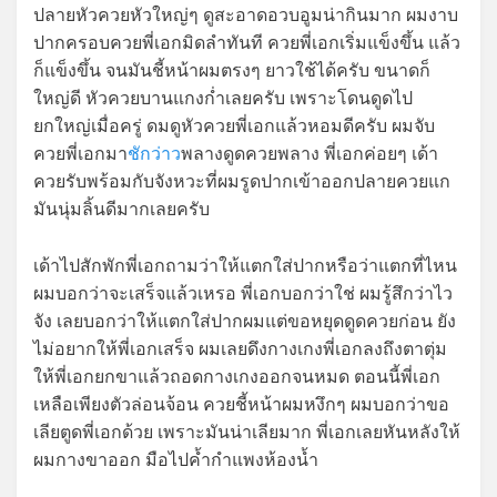
ปลายหัวควยหัวใหญ่ๆ ดูสะอาดอวบอูมน่ากินมาก ผมงาบ
ปากครอบควยพี่เอกมิดลำทันที ควยพี่เอกเริ่มแข็งขึ้น แล้ว
ก็แข็งขึ้น จนมันชี้หน้าผมตรงๆ ยาวใช้ได้ครับ ขนาดก็
ใหญ่ดี หัวควยบานแกงก่ำเลยครับ เพราะโดนดูดไป
ยกใหญ่เมื่อครู่ ดมดูหัวควยพี่เอกแล้วหอมดีครับ ผมจับ
ควยพี่เอกมา
ชักว่าว
พลางดูดควยพลาง พี่เอกค่อยๆ เด้า
ควยรับพร้อมกับจังหวะที่ผมรูดปากเข้าออกปลายควยแก
มันนุ่มลิ้นดีมากเลยครับ
เด้าไปสักพักพี่เอกถามว่าให้แตกใส่ปากหรือว่าแตกที่ไหน
ผมบอกว่าจะเสร็จแล้วเหรอ พี่เอกบอกว่าใช่ ผมรู้สึกว่าไว
จัง เลยบอกว่าให้แตกใส่ปากผมแต่ขอหยุดดูดควยก่อน ยัง
ไม่อยากให้พี่เอกเสร็จ ผมเลยดึงกางเกงพี่เอกลงถึงตาตุ่ม
ให้พี่เอกยกขาแล้วถอดกางเกงออกจนหมด ตอนนี้พี่เอก
เหลือเพียงตัวล่อนจ้อน ควยชี้หน้าผมหงึกๆ ผมบอกว่าขอ
เลียตูดพี่เอกด้วย เพราะมันน่าเลียมาก พี่เอกเลยหันหลังให้
ผมกางขาออก มือไปค้ำกำแพงห้องน้ำ