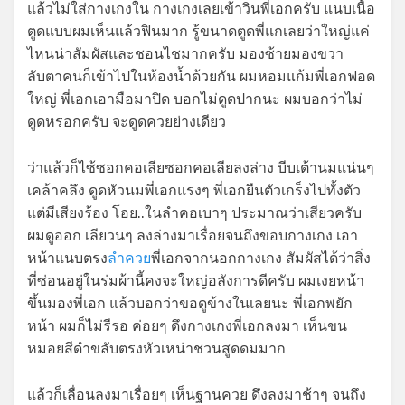
แล้วไม่ใส่กางเกงใน กางเกงเลยเข้าวินพี่เอกครับ แนบเนื้อ
ตูดแบบผมเห็นแล้วฟินมาก รู้ขนาดตูดพี่แกเลยว่าใหญ่แค่
ไหนน่าสัมผัสและชอนไชมากครับ มองซ้ายมองขวา
ลับตาคนก็เข้าไปในห้องน้ำด้วยกัน ผมหอมแก้มพี่เอกฟอด
ใหญ่ พี่เอกเอามือมาปิด บอกไม่ดูดปากนะ ผมบอกว่าไม่
ดูดหรอกครับ จะดูดควยย่างเดียว
ว่าแล้วก็ไซ้ซอกคอเลียซอกคอเลียลงล่าง บีบเต้านมแน่นๆ
เคล้าคลึง ดูดหัวนมพี่เอกแรงๆ พี่เอกยืนตัวเกร็งไปทั้งตัว
แต่มีเสียงร้อง โอย..ในลำคอเบาๆ ประมาณว่าเสียวครับ
ผมดูออก เลียวนๆ ลงล่างมาเรื่อยจนถึงขอบกางเกง เอา
หน้าแนบตรง
ลำควย
พี่เอกจากนอกกางเกง สัมผัสได้ว่าสิ่ง
ที่ซ่อนอยู่ในร่มผ้านี้คงจะใหญ่อลังการดีครับ ผมเงยหน้า
ขึ้นมองพี่เอก แล้วบอกว่าขอดูข้างในเลยนะ พี่เอกพยัก
หน้า ผมก็ไม่รีรอ ค่อยๆ ดึงกางเกงพี่เอกลงมา เห็นขน
หมอยสีดำขลับตรงหัวเหน่าชวนสูดดมมาก
แล้วก็เลื่อนลงมาเรื่อยๆ เห็นฐานควย ดึงลงมาช้าๆ จนถึง