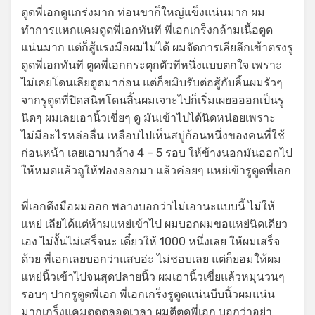
ตูดพี่เอกดูแกร่งมาก ท่อนขาก็ใหญ่แข็งแน่นมาก ผม
ทำการแหกแคมตูดพี่เอกทันที พี่เอกเกร็งกล้ามเนื้อตูด
แน่นมาก แต่ก็สู้แรงมือผมไม่ได้ ผมจัดการเลียลึกเข้าตรงรู
ตูดพี่เอกทันที ตูดพี่เอกกระตุกตัวทีหนึ่งแบบตกใจ เพราะ
ไม่เคยโดนเลียตูดมาก่อน แต่ก็ขมิบรับต่อสู้กับลิ้นผมรัวๆ
จากรูตูดที่ปิดสนิทโดนลิ้นผมเจาะไปก็เริ่มเผยอออกเป็นรู
นิดๆ ผมเลยเอานิ้วเขี่ยๆ ดู มันเข้าไปได้นิดหน่อยเพราะ
ไม่มีอะไรหล่อลื่น เหลือบไปเห็นสบู่ก้อนหนึ่งของคนที่ใช้
ก่อนหน้า เลยเอามาล้าง 4 – 5 รอบ ให้ข้างนอกมันออกไป
ให้หมดแล้วถูให้ฟองออกมา แล้วค่อยๆ แหย่เข้ารูตูดพี่เอก
พี่เอกดึงมือผมออก พลางบอกว่าไม่เอานะแบบนี้ ไม่ให้
แหย่ เลียได้แต่ห้ามแหย่เข้าไป ผมบอกผมขอแหย่นิดเดียว
เอง ไม่งั้นไม่เสร็จนะ เดี๋ยวให้ 1000 หนึ่งเลย ให้ผมเสร็จ
ด้วย พี่เอกเลยบอกว่าแสบอ่ะ ไม่ชอบเลย แต่ก็ยอมให้ผม
แหย่นิ้วเข้าไปจนสุดปลายนิ้ว ผมเอานิ้วเขี่ยแล้วหมุนวนๆ
รอบๆ ปากรูตูดพี่เอก พี่เอกเกร็งรูตูดแน่นบีบนิ้วผมแน่น
มากเกร็งแคมตูดตลอดเวลา ผมตีตูดพี่เอก บอกว่าอย่า