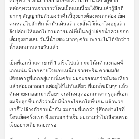
คือรูทวารโดนย่ำยีอย่างไรซึ่งความปรานี เสียงผู้ชาย
หล่อๆทรมานจากการโดนเย็ดแบบนี้ผมได้ยินแล้วรู้สึกดี
มากๆ สัญญากับตัวเองว่าคืนนี้ถุงยางต้องหมดกล่อง เย็ด
คนหล่อไปสักพัก น้ำมันเดินแล้ว จะอั้นไว้ก็เอาไม่อยู่แล้ว
จึงปล่อยให้แตกไปตามอารมณ์ที่เป็นอยู่ ปล่อยน้ำควยออก
เต็มถุงยางเลย วันนี้น้ำเยอะมากๆ ครับ เพราะไม่ได้ชักว่าว
น้ำแตกมาหลายวันแล้ว
เย็ดพี่เอกน้ำแตกยกที่ 1 เสร็จไปแล้ว ผมโน้มตัวลงกอดพี่
เอกแน่น พี่เอกหายใจหอบเหนื่อยรวยระริน ควยผมยัง
เสียบคารูพี่เอกอยู่แบบนั้นครับ ผมจะรอจนกว่ามันจะเหี่ยว
แล้วค่อยเอาออก แต่อยู่ได้ไม่ทันเหี่ยว พี่เอกก็ขมิบๆๆ แล้ว
ดันควยผมออกมาเรื่อยๆ จนมันหลุดออกมาจากรูตูดพี่เอก
ผมรีบลุกขึ้น กลัวว่าเผื่อมีน้ำอะไรหกใส่ที่นอน แล้วพวก
เราก็ไปล้างตัวอาบน้ำกัน ผมถามพี่เอกว่า รู้สึกอย่างไรที่
โดนเย็ดครั้งแรก พี่เอกบอกว่าเจ็บ ผมถามว่าไม่เสียวเหรอ
เจ็บอย่างเดียวเลยเหรอ