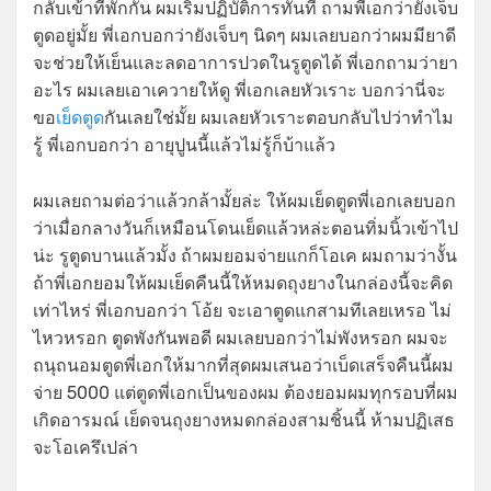
กลับเข้าที่พักกัน ผมเริ่มปฏิบัติการทันที ถามพี่เอกว่ายังเจ็บ
ตูดอยู่มั้ย พี่เอกบอกว่ายังเจ็บๆ นิดๆ ผมเลยบอกว่าผมมียาดี
จะช่วยให้เย็นและลดอาการปวดในรูตูดได้ พี่เอกถามว่ายา
อะไร ผมเลยเอาเควายให้ดู พี่เอกเลยหัวเราะ บอกว่านี่จะ
ขอ
เย็ดตูด
กันเลยใช่มั้ย ผมเลยหัวเราะตอบกลับไปว่าทำไม
รู้ พี่เอกบอกว่า อายุปูนนี้แล้วไม่รู้ก็บ้าแล้ว
ผมเลยถามต่อว่าแล้วกล้ามั้ยล่ะ ให้ผมเย็ดตูดพี่เอกเลยบอก
ว่าเมื่อกลางวันก็เหมือนโดนเย็ดแล้วหล่ะตอนทิ่มนิ้วเข้าไป
น่ะ รูตูดบานแล้วมั้ง ถ้าผมยอมจ่ายแกก็โอเค ผมถามว่างั้น
ถ้าพี่เอกยอมให้ผมเย็ดคืนนี้ให้หมดถุงยางในกล่องนี้จะคิด
เท่าไหร่ พี่เอกบอกว่า โอ้ย จะเอาตูดแกสามทีเลยเหรอ ไม่
ไหวหรอก ตูดพังกันพอดี ผมเลยบอกว่าไม่พังหรอก ผมจะ
ถนุถนอมตูดพี่เอกให้มากที่สุดผมเสนอว่าเบ็ดเสร็จคืนนี้ผม
จ่าย 5000 แต่ตูดพี่เอกเป็นของผม ต้องยอมผมทุกรอบที่ผม
เกิดอารมณ์ เย็ดจนถุงยางหมดกล่องสามชิ้นนี้ ห้ามปฏิเสธ
จะโอเครึเปล่า