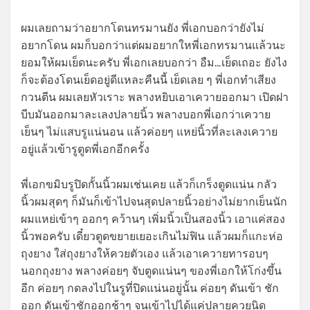
ผมเลยถามว่าอยากโดนทรมานยัง พี่เอกบอกว่ายังไม่
อยากโดน ผมก็บอกว่าแต่ผมอยากใหพี่เอกทรมานแล้วนะ
ยอมให้ผมเย็ดนะครับ พี่เอกเลยบอกว่า อืม…เย็ดเถอะ ยังไง
ก็จะต้องโดนเย็ดอยู่ดีแหละคืนนี้ เย็ดเลย ๆ พี่เอกทำเสียง
กวนตีน ผมเลยหัวเราะ พลางหยิบเอาเควายออกมา เปิดฝา
บีบมันออกมาละเลงปลายนิ้ว พลางบอกพี่เอกว่าเควาย
เย็นๆ ไม่แสบรูแน่นอน แล้วค่อยๆ แหย่นิ้วที่ละเลงเควาย
อยู่แล้วเข้ารูตูดพี่เอกอีกครั้ง
พี่เอกขมิบรูปิดกั้นนิ้วผมเช่นเคย แล้วก็เกร็งตูดแน่น กลัว
นิ้วผมสุดๆ ก็มันก็เข้าไปจนสุดปลายนิ้วอย่างไม่ยากเย็นนัก
ผมแหย่เข้าๆ ออกๆ คว้านๆ เพิ่มนิ้วเป็นสองนิ้ว เอาแค่สอง
นิ้วพอครับ เดี๋ยวตูดขยายเยอะเกินไม่ฟิน แล้วผมก็แกะห่อ
ถุงยาง ใส่ถุงยางให้ควยตัวเอง แล้วเอาเควายทารอบๆ
นอกถุงยาง พลางค่อยๆ จับตูดแน่นๆ ของพี่เอกให้โก่งขึ้น
อีก ค่อยๆ กดลงไปในรูที่ปิดแน่นอยู่นั้น ค่อยๆ ดันเข้า ชัก
ออก ดันเข้าชักออกช้าๆ จนเข้าไปได้แค่ปลายควยนิด