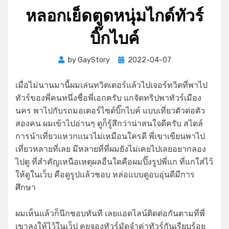
หลอกเย็ดตูดหนุ่มไกด์ทัวร์
บิ๊กไบค์
Posted
by
GayStory
2022-04-07
on
เมื่อไม่นานมานี้ผมเล่นทวิตเตอร์แล้วไปเจอร์ทวิตที่พาไป
ทัวร์ของพี่คนหนึ่งชื่อพี่เอกครับ แกจัดทริปพาทัวร์เมือง
นคร พาไปกับรถมอเตอร์ไซต์บิ๊กไบค์ แบบเที่ยวตัวต่อตัว
สองคน ผมเข้าไปอ่านๆ ดูก็รู้สึกว่าน่าสนใจดีครับ สไตล์
การนำเที่ยวแหวกแนวไม่เหมือนใครดี พี่เขาเขียนพาไป
เที่ยวหลายที่เลย มีหลายที่ที่ผมยังไม่เคยไปเลยอยากลอง
ไปดู ที่สำคัญเหนือเหตุผลอื่นใดคือผมปิ๊งรูปพี่แก ที่แกใส่ไว้
ให้ดูในเว็บ คือดูรูปแล้วชอบ หล่อแบบดูอบอุ่นดีมีการ
ศึกษา
ผมเห็นแล้วก็นึกชอบทันที เลยแอดไลน์ติดต่อกันตามที่พี่
เขาลงให้ไว้ในเว็ป คุยจองทัวร์มัดจำค่าทัวร์กันเรียบร้อย