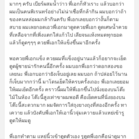
มากๆ ครับ เบียร์ผสมน้ำว่าว พี่เอกก็หัวเราะ แล้วบอกว่า
ผมเป็นคนพิเรนทร์อย่างไม่น่าเชื่อที่กล้ากิน ผมบอกว่าถ้า
ของคนหล่อผมกล้ากินครับ พี่เอกเลยบอกว่างั้นก็ตาม
สบาย ผมเลยกอดเอวพี่เอกมาดูดควยพี่เอก ดูดเศษน้ำควย
ที่เหลือจากที่เพิ่งแตกใส่แก้วไป เลียจนแห้งหมดทุกยอด
แล้วก็ดูดๆๆๆ ควยพี่เอกให้แข็งขึ้นมาอีกครั้ง
พอควยพี่เอกแข็ง ควยผมที่แข็งอยู่นานแล้วก็อยากจะเย็ด
ตูดผู้ชายน่ารักคนนี้อีกครั้ง ผมบอกพี่เอกว่าดอกสองขอ
เลยนะ พี่เอกบอกว่ายังเจ็บอยู่เลย ผมบอก ถ้าปล่อยไว้นาน
ก็เจ็บมากกว่านี้ มาโดนเย็ดให้ครบครั้งเถอะ พี่เอกเลยยอม
ให้ผมเย้ดอีกครั้ง คราวนี้ผมให้พี่เอกขึ้นไปนั่งยองบนโต๊ะ
ไม้ในห้อง โต๊ะนี้สูงเท่าขาผมพอดี คือเย็ดคนที่นั่งยองบน
โต๊ะนี้สะดวกมาก ผมจัดการใส่ถุงยางถุงที่สองอีกครั้ง ทา
เควาย แล้วบังคับพี่เอกให้เอานิ้วจุ่มเควายแล้วแหย่เข้ารู
ตูดให้ผมดู
พี่เอกทำตาม แหย่นิ้วเข้าตูดตัวเอง รูตูดพี่เอกคือน่าดูมาก