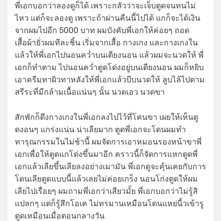
พี่เอกบอกว่าลองดูก็ได้ เพราะกลัวว่าจะเจ็บตูดจนทนไม่
ไหว แต่ก็จะลองดู เพราะถ้าผ่านคืนนี้ไปได้ แกก็จะได้เงิน
จากผมไปอีก 5000 บาท ผมบังคับพี่เอกให้ค่อยๆ ถอด
เสื้อผ้ายั่วผมทีละชิ้น เริ่มจากเสื้อ กางเกง และกางเกงใน
แล้วให้พี่เอกไปนอนคว่ำบนเตียงนอน แล้วผมจะนวดให้ พี่
เอกก็ทำตาม ไปนอนคว่ำตูดโด่งอยู่บนเตียงนอน ผมก็หยิบ
เอาครีมทาผิวทาหลังให้พี่เอกแล้วบีบนวดให้ ลูบไล้ไปตาม
สรีระที่มีกล้ามเนื้อแน่นๆ นั้น นวดเอว นวดขา
สักพักก็ดึงกางเกงในพี่เอกลงไปไว้ที่โคนขา เผยให้เห็นตู
ดงอนๆ แกร่งแน่น น่าเลียมาก ตูดพี่เอกจะโดนผมทำ
ทารุณกรรมในไม่ช้านี้ ผมจัดการเอาหมอนรองหน้าขาพี่
เอกเพื่อให้ตูดแกโด่งขึ้นมาอีก คราวนี้ก็จัดการแหกตูดพี่
เอกแล้วเลียขึ้นเลียลงอย่างเมามัน พี่เอกดูจะคุ้นเคยกับการ
โดนเลียตูดแบบนี้แล้วเลยไม่ค่อยเกร็ง นอนโก่งตูดให้ผม
เลียไปเรื่อยๆ ผมถามพี่เอกว่าเสียวมั้ย พี่เอกบอกว่าไม่รู้สิ
แปลกๆ แต่ก็รู้สึกโอเค ไม่ทรมานเหมือนโดนแหย่นี้วเข้ารู
ตูดเหมือนเมื่อตอนกลางวัน