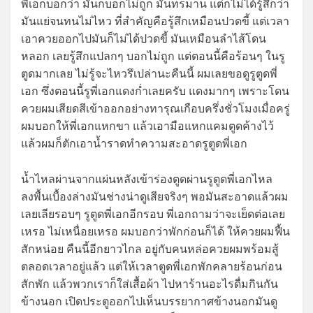
พี่เอกบอกว่า มันก็บอกไม่ถูก มันทรมาน แต่ก็ไม่ได้รู้สึกว่า
มันแย่จนทนไม่ไหว ที่สำคัญคือรู้สึกเหมือนปวดขี้ แต่เวลา
เอาควยออกไปมันก็ไม่ได้ปวดขี้ มันเหมือนลำไส้โดน
หลอก เลยรู้สึกแปลกๆ บอกไม่ถูก แต่ตอนนี้คือร้อนๆ ในรู
ตูดมากเลย ไม่รู้จะไหวรึเปล่านะคืนนี้ ผมเลยขอดูรูตูดพี่
เอก ซึ่งตอนนี้รูพี่เอกแดงก่ำเลยครับ แดงมากๆ เพราะโดน
ควยผมเสียดสีเข้าออกอย่างทารุณเกือบครึ่งชั่วโมงเมื่อครู่
ผมบอกให้พี่เอกแหกขา แล้วเอามือแหกแคมตูดค้างไว้
แล้วผมก็ตักเอาน้ำราดทำความสะอาดรูตูดพี่เอก
น้ำไหลผ่านจากแผ่นหลังเข้าร่องตูดผ่านรูตูดพี่เอกไหล
ลงพื้นเบื้องล่างมันช่างน่าดูเสียจริงๆ พอมันสะอาดแล้วผม
เลยเลียรอบๆ รูตูดพี่เอกอีกรอบ พี่เอกถามว่าจะเย็ดต่อเลย
เหรอ ไม่เหนื่อยเหรอ ผมบอกว่าพักก่อนก็ได้ ให้ควยผมฟื้น
สักหน่อย คืนนี้อีกยาวไกล อยู่กับคนหล่อควยผมพร้อมสู้
ตลอดเวลาอยู่แล้ว แต่ให้เวลาตูดพี่เอกพักคลายร้อนก่อน
สักพัก แล้วพวกเราก็ใส่เสื้อผ้า ไปหาร้านอะไรดื่มกินกัน
ข้างนอก เปิดประตูออกไปเห็นบรรยากาศข้างนอกมันดู