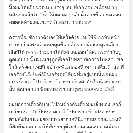
นิ้วผมโดนบีบนวดแบบแรงๆ เลย พี่เอกหอบเหนื่อยเบาๆ
หลังจากเสียไป 1 น้ำให้ผม ผมดูดเลียน้ำควยพี่เอกหมดจน
หยดสุดท้ายเลยเพราะมันหอมหวานมากๆ
คราวนี้จะชักว่าวตัวเองให้เสร็จด้วย เลยให้พี่เอกหันหน้า
เข้าหากำแพงแล้วแหย่ตูดพี่เอกอีกรอบ พี่เอกก็ดูจะเลี่ยง
เสียมิได้ เพราะว่าอยากได้ตังค์ เลยยอมให้ผมกระทำกับรู
ตูดแกแบบนี้ ผมแหย่รูตูดพี่เอกไปพลางชักว่าวไปพลาง พอ
ใกล้เสร็จผมแหย่นิ้วเข้าตูดพี่เอกสองนิ้วพรวดเดียวลึกสุด พี่
เอกร้องโอ๊ย! แต่ก็ยืนเกร็งตูดให้ผมทิ่มอยู่แบบนั้น จนผม
เสร็จน้ำแตกไป แล้วเราก็อาบน้ำล้างตัวกันในห้องน้ำแห่ง
นั้น เดินออกมา พี่เอกบอกว่าแสบตูดมากเลยนะ เมื่อกี้
ผมบอกว่าเดี๋ยวก็หาย ไปกินข้าวกันเดี๋ยวผมเลี้ยงเอง เราก็
เปลี่ยนชุดกลับเป็นชุดเดิมแล้วไปหาร้านข้าวสั่งอาหาร
ตามสั่งกินกัน ผมชอบบรรยากาศที่นี่มากเลย ว่าจะนอนที่
นี่สักคืน แต่อยากให้พี่เอกอยู่ด้วยกับผม ผมเลยถามพี่เอก