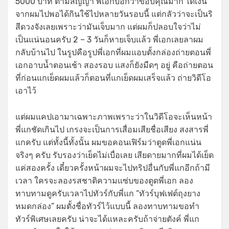
5000 บาท ตามสัญญา พี่เอกบอกว่าขอบคุณมาก ได้เงิน
จากผมไปพอได้กินใช้ไปหลายวันรอบนี้ แต่กลัวว่าจะเป็นริ
สีดวงจังเลยเพราะว่ามันเจ็บมาก แต่ผมก็ปลอบใจว่าไม่
เป็นแน่นอนครับ 2 – 3 วันก็หายเจ็บแล้ว พี่เอกเลยลาผม
กลับบ้านไป ในรูปคือรูปพี่เอกที่ผมแอบตั้งกล่องถ่ายตอนพี่
เอกอาบน้ำตอนเช้า สองรอบ แสงก็ยังมืดๆ อยู่ คือถ่ายตอน
ที่ก่อนแกเย็ดผมแล้วก็ตอนที่แกเย็ดผมเสร็จแล้ว ถ่ายวิดีโอ
เอาไว้
แต่ผมแคปเอามาเฉพาะภาพเพราะว่าในวิดีโอจะเห็นหน้า
พี่แกชัดเกินไป เกรงจะเป็นการเสื่อมเสียชื่อเสียง สงสารพี่
แกครับ แต่ทั้งนี้ทั้งนั้น ผมขอคอนเฟิร์มว่าตูดพี่เอกแน่น
จริงๆ ครับ รับรองว่าเย็ดไม่เบื่อเลย เสียดายมากที่ผมได้เย็ด
แค่สองครั้ง เดี๋ยวครั้งหน้าผมจะไปทริปอื่นกับพี่แกอีกถ้ามี
เวลา ใครจะลองรสชาติความแซ่บของตูดพี่เอก ลอง
ทาบทามดูครับเวลาไปทัวร์กับพี่แก “ทัวร์บุฟเฟต์ถุงยาง
หมดกล่อง” ผมตั้งชื่อทัวร์ไว้แบบนี้ ลองทาบทามขอทำ
ทัวร์พิเศษเลยครับ น่าจะได้แหละครับถ้าจ่ายตังค์ พี่แก