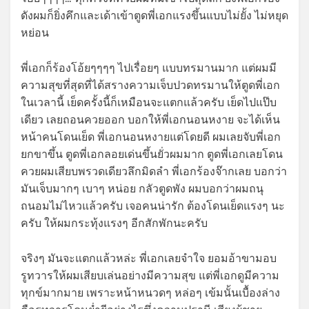
ดังผมก็ยิ่งคึกและเด้าเข้าตูดพี่เอกแรงขึ้นแบบไม่ยั้ง ไม่หยุด
หย่อน
พี่เอกก็ร้องโอ้ยๆๆๆๆ ไปเรื่อยๆ แบบทรมานมาก แต่ผมมี
ความสุขที่สุดที่ได้สรางความเจ็บปวดทรมานให้ตูดพี่เอก
ในเวลานี้ เย็ดครั้งนี้ก็เหมือนจะแตกแล้วครับ เย็ดไปแป๊บ
เดียว เลยถอนควยออก บอกให้พี่เอกนอนหงาย จะได้เห็น
หน้าคนโดนเย็ด พี่เอกนอนหงายแต่โดยดี ผมเลยจับพี่เอก
ยกขาขึ้น ตูดพี่เอกลอยเด่นขึ้นยั่วผมมาก ตูดพี่เอกเลยโดน
ควยผมเสียบพรวดเดียวลึกมิดลำ พี่เอกร้องจ๊ากเลย บอกว่า
มันเจ็บมากๆ เบาๆ หน่อย กลัวตูดพัง ผมบอกว่าผมถนุ
ถนอมไม่ไหวแล้วครับ เจอคนน่ารัก ต้องโดนเย็ดแรงๆ นะ
ครับ ให้ผมกระทุ้งแรงๆ อีกสักพักนะครับ
จริงๆ มันจะแตกแล้วหล่ะ พี่เอกเลยจำใจ ยอมอ้าขามอบ
รูทวารให้ผมเสียบเล่นอย่างมีความสุข แต่พี่เอกดูมีความ
ทุกข์มากมาย เพราะหน้าหนวดๆ หล่อๆ เข้มนั้นเบื้องล่าง