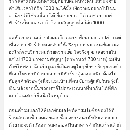
ว่า จะจ้างให้พี่เอกค้างอยู่คุยกับผมที่นี่ทั้งคืน แล้วผมจ่าย
ค่าเสียเวลาให้อีก 1000 จะได้มั้ย เผื่อว่าผมอยากไปโน่น
มานี่จะได้ใช้รถพี่เอกได้ พี่เอกบอกว่าได้ แต่ช่วยจ่ายค่า
ทัวร์วันนี้มาก่อน แล้วก็ตามสัญญาเมื่อกี้อีก 1000
ผมหัวเราะถามว่ากลัวผมเบี้ยวเหรอ พี่เอกบอกว่าปล่าว แต่
เพื่อความชัวร์ว่าผมจะจ่ายให้จริงๆ เวลาผมเสนอข้อเสนอ
อะไรก็จะบริการผมด้วยความเต็มใจจริงๆ ผมเลยจ่ายให้
แกไป 1700 บาทตามสัญญา (ค่าพาทัวร์ 700 บาท) ผมยื่น
ตังค์ให้พลางนึกเอ็นดูแกที่เป็นคนดูใสๆ ซื่อๆ จริงๆ ตอนค่ำ
พี่เอกโทรหาที่บ้าน บอกว่ามีทัวร์รถตู้จองมาเพิ่ม ต้องไป
กับลูกค้าด้วยพรุ่งนี้จะนอนบ้านพี่คนขับรถตู้กลับวันพรุ่งนี้
เย็น หลังจากนั้นพวกเราก็ไปตระเวณหาที่พักกัน ได้ที่พัก
แบบโฮมสเตย์ที่หนึ่งในหมู่บ้าน
ตอนค่ำผมบอกให้พี่เอกขับมอไซต์พาผมไปซื้อของใช้ที่
ร้านสะดวกซื้อ ผมเลยแอบซื้อถุงยางอนามัยกับเควายมา
ด้วย กะจะดำเนินการแผนสอง กินอาหารค่ำกันเสร็จแล้วก็