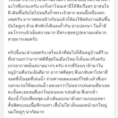
อะไรพี่แกนะครับ แกก็เล่าโน่นเล่านี่ให้ฟังเรื่อยๆ น่าสนใจ
ดี เดินขึ้นบันไดไปจนถึงถ้ำพระเจ้าตาก ตอนนี้เหงื่อแตก
เลยครับ อากาศค่อนข้างร้อนแล้วก็ต้องใช้พลังงานเดินขึ้น
บันไดสูงๆ ด้วย สักพักก็เดินลงถ้ำกัน น่าแปลกมา ในถ้ำมี
ลมโกรกแล้วเย็นสบายมาก มีพระพุทธรูปหลายองค์มาก
สวยมากเลยครับ
ทริปนี้แนะนำเลยครับ เสร็จแล้วที่ต่อไปก็คือหมู่บ้านคีรีวง
ที่เขาบอกว่าอากาศดีที่สุดในเมืองไทย ก็เห็นจะจริงครับ
บรรยากาศเย็นสบายมากๆ ครับ จากที่ร้อนๆ เข้ามาใน
หมู่บ้านคือร่มเย็นดีมาก อากาศดีสุดๆ พี่เอกขับพาไปหาที่
จอดที่เป็นจุดที่เล่นน้ำ จ่ายค่าจอดมอเตอร์ไซต์ แล้วพี่เอก
บอกจะรอให้ผมเล่นน้ำ ผมบอกว่าไม่อยากเล่นคนเดียวเลย
คะยั้นคะยอจนพี่เอกใจอ่อนลงมาเล่นด้วย พี่เอกเข้า
ห้องน้ำไปเปลี่ยนชุด แล้วเดินออกมาด้วยกางเกงบอลขา
สั้นฟิตๆแนบเนื้อสีกรมท่า เสื้อไม่ใส่ เห็นแผงหน้าอกใหญ่
นมใหญ่ๆ น่ากัดมาก