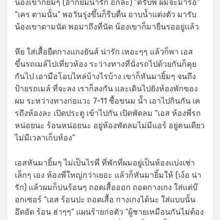
น้องเขาก็ยิ้มๆ (อ๊ากยิ้มน่ารัก อีกละ) “ครับพี่ ผมจะมารอ”
“เคร ตามนั้น” พอวันรุุ่งขึ้นก็รีบตื่น อาบน้ำแต่งตัว มารับ
น้องเขาตามนัด พอมาถึงที่นัด น้องเขาก็มายืนรออยู่แล้ว
หึย ใส่เสื้อยืดกางแกงยันส์ น่ารัก เหอะๆๆ แล้วก็พา เอส
ขึ้นรถเมล์ไปเที่ยวห้อง ระว่างทางที่นั่งรถไปด้วยกันก็คุย
กันไป เอามือโอบไหล่บ้างไรบ้าง เขาก็หันมายิ้มๆ จนถึง
ป้ายรถเมล์ ที่จะลง เราก็ลงกัน และเดินไปยังห้องพักของ
ผม ระหว่างทางก่อแวะ 7-11 ซื้อขนม น้ำ เอาไปกินกัน เค
รถึงห้องละ เปิดประตู เข้าไปกัน เปิดพัดลม “เอส ห้องพี่รก
หน่อยนะ ร้อนหน่อยนะ อยู่ห้องพัดลมไม่มีแอร์ อยู่คนเดียว
ไม่มีเวลาเก็บห้อง”
เอสหันมายิ้มๆ ไม่เป็นไรพี่ ที่พักที่ผมอยู่เป็นห้องแบ่งเช่า
เล็กๆ เอง ห้องพี่ใหญ่กว่าเยอะ แล้วก็หันมายิ้มให้ (เง้อ น่า
รัก) แล้วผมก็บ่นร้อนๆ ถอดเสื้อออก ถอดกางเกง ใส่แต่บ๊
อกเซอร์ “เอส ร้อนปะ ถอดเสื้อ กางเกงได้นะ ใส่แบบนั้น
อึดอัด ร้อน ฮ่าๆๆ” แผนร้ายก่อตัว “ผู้ชายเหมือนกันไม่ต้อง