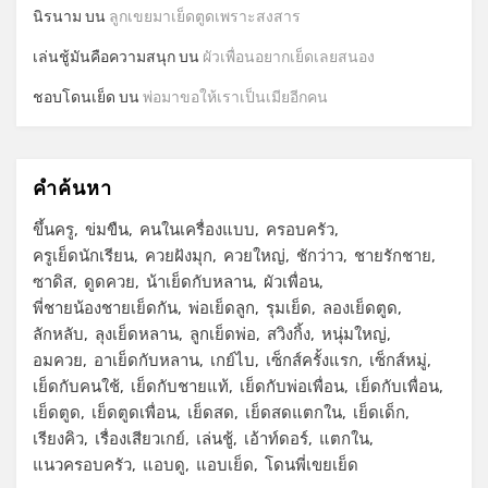
นิรนาม
บน
ลูกเขยมาเย็ดตูดเพราะสงสาร
เล่นชู้มันคือความสนุก
บน
ผัวเพื่อนอยากเย็ดเลยสนอง
ชอบโดนเย็ด
บน
พ่อมาขอให้เราเป็นเมียอีกคน
คำค้นหา
ขึ้นครู
ข่มขืน
คนในเครื่องแบบ
ครอบครัว
ครูเย็ดนักเรียน
ควยฝังมุก
ควยใหญ่
ชักว่าว
ชายรักชาย
ซาดิส
ดูดควย
น้าเย็ดกับหลาน
ผัวเพื่อน
พี่ชายน้องชายเย็ดกัน
พ่อเย็ดลูก
รุมเย็ด
ลองเย็ดตูด
ลักหลับ
ลุงเย็ดหลาน
ลูกเย็ดพ่อ
สวิงกิ้ง
หนุ่มใหญ่
อมควย
อาเย็ดกับหลาน
เกย์ไบ
เซ็กส์ครั้งแรก
เซ็กส์หมู่
เย็ดกับคนใช้
เย็ดกับชายแท้
เย็ดกับพ่อเพื่อน
เย็ดกับเพื่อน
เย็ดตูด
เย็ดตูดเพื่อน
เย็ดสด
เย็ดสดแตกใน
เย็ดเด็ก
เรียงคิว
เรื่องเสียวเกย์
เล่นชู้
เอ้าท์ดอร์
แตกใน
แนวครอบครัว
แอบดู
แอบเย็ด
โดนพี่เขยเย็ด