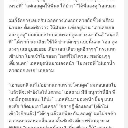
เหรอพี่” “แต่เอสดูดให้พี่นะ ได้ป่าว” “ได้พี่ลองดู “เอสบอก
ผมก็จัดการเลยครับ ถอดกางเกงออกควยก้อชี้โด่ พร้อม
นานละ ตั้งแต่ชักว่าว ให้มันละ แข็งอยู่นาน “เอาเลยเอส
ลองดูดดู” เอสก็เอาปาก มาครอบดูดอย่างเมามันส์ “สนุกดี
พี่” ได้เราก็ นะ เสียวใช้ได้ ปากเด็กๆๆ แบบนั้นละ “เอส ดูด
แรงๆ เลย อูยยยยยย เสียว เอส เสียว ดูดอีกๆๆๆ” กระแทก
เข้าปาก โยกเข้าโยกออก “เอสพี่ไม่ไหวละ พอก่อนๆๆ
เดี๋ยวแตก” เอสหยุดหันมามองหน้า “ไมเหรอพี่ ไม่เอาน้ำ
ควยออกเหรอ” เอสถาม
“เอาออกสิ แต่ไม่อยากแตกเพราะโดนดูด” ผมตอบเอสไป
“แล้วพี่จะทำยังไงให้แตกละ” เอสถาม มีสิ สนุกว่านี้อีก พี่
ขอเย็ดตูดเอสนะ ได้ปะ” …เอสหันมามองหน้า ยิ้มๆ แบบ
สงสัย “เย็ดผมเอาไงเหรอ” “อยากรู้ ต้องลอง” (เด็กไม่
เข้าใจอีกแล้ว) “ได้ๆๆ แล้วแต่พี่ละกัน ลองดู” ผมไม่รอช้า
ควานหาเจลหล่อลื่น แถวลิ้นชักหัวเตียง พร้อมถุงยาง
5555+ “เอสนอนคว่ำหน้าลงสิ เดี๋ยวพี่สอนให้” อย่างว่า