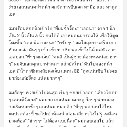
ง่าย เอสนอนคว่ำหน้า ผมจัดการบีบเจล ทามือ และ ทาตูด
เอส
ผมพร้อมสอดนิ้วเข้าไป “พี่ผมจั๊กจี้อะ” “เออน่า” จาก 1 นิ้ว
เป็น 2 นิ้วเป็น 3 นิ้ว จนได้ที่ เอาหมอนมารองให้ เพื่อให้ตูด
โ่ด่งขึ้น “เอส พี่เอาละนะ” “ครับๆๆ” ผมใส่ถุงยางเสร็จ เอา
หัวควยจ่อ ดันๆๆ เข้า เข้ายากชิบ พอเข้าไปได้ แค่หัวควย
เอสบอก “พี่ๆๆ ผมเจ็บ” “ทนสิ เป็นผู้ชาย ต้องทนหน่อย ฮ่าๆ
ๆ” ผมจับเอสคุกเข่าท่าหมา แล้วยัดใหม่ หันไปมองหน้า
เอส มีน้ำตาซึมสงสัยคงเจ็บ แต่ทน อิอิ “ตูดแน่นซิบ ไม่เคย
มาก่อนก่องี้ละ แน่นมากๆๆ”
ผมยัดๆๆ ควยเข้าไปจนสุด เริ่มๆ ซอยเข้าออก “เสียวโคตร
ๆ แน่นดีจังเอส” ผมบอก เอสหันมามองดู อือๆๆ พอคล่อง
ก่อเริ่มซอยช้าๆ เอสหันมาบอกอีก “พี่ๆๆ พอก่อนได้ไหม
ผมปวดท้องขี้ ขอไปเข้าห้องน้ำก่อน เสียวๆ ไงไม่รู้ เหมือน
ปวดท้อง” “ฮ่าๆๆๆ ไม่ต้อง แบบนี้ละ” ผมตอบเอสไป แล้ว