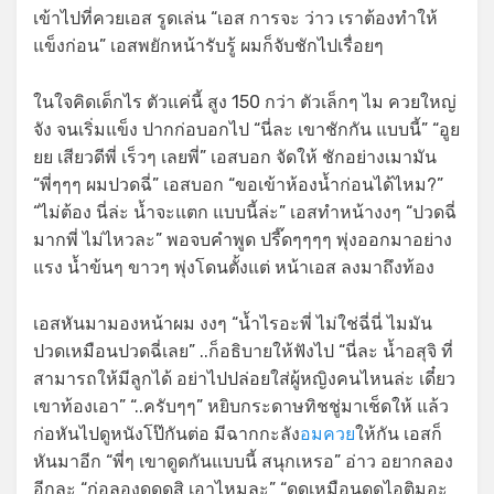
เข้าไปที่ควยเอส รูดเล่น “เอส การจะ ว่าว เราต้องทำให้
แข็งก่อน” เอสพยักหน้ารับรู้ ผมก็จับชักไปเรื่อยๆ
ในใจคิดเด็กไร ตัวแค่นี้ สูง 150 กว่า ตัวเล็กๆ ไม ควยใหญ่
จัง จนเริ่มแข็ง ปากก่อบอกไป “นี่ละ เขาชักกัน แบบนี้” “อูย
ยย เสียวดีพี่ เร็วๆ เลยพี่” เอสบอก จัดให้ ชักอย่างเมามัน
“พี่ๆๆๆ ผมปวดฉี่” เอสบอก “ขอเข้าห้องน้ำก่อนได้ไหม?”
“ไม่ต้อง นี่ล่ะ น้ำจะแตก แบบนี้ล่ะ” เอสทำหน้างงๆ “ปวดฉี่
มากพี่ ไม่ไหวละ” พอจบคำพูด ปรี๊ดๆๆๆๆ พุ่งออกมาอย่าง
แรง น้ำข้นๆ ขาวๆ พุ่งโดนตั้งแต่ หน้าเอส ลงมาถึงท้อง
เอสหันมามองหน้าผม งงๆ “น้ำไรอะพี่ ไม่ใช่ฉี่นี่ ไมมัน
ปวดเหมือนปวดฉี่เลย” ..ก็อธิบายให้ฟังไป “นี่ละ น้ำอสุจิ ที่
สามารถให้มีลูกได้ อย่าไปปล่อยใส่ผู้หญิงคนไหนล่ะ เดี๋ยว
เขาท้องเอา” “..ครับๆๆ” หยิบกระดาษทิชชู่มาเช็ดให้ แล้ว
ก่อหันไปดูหนังโป๊กันต่อ มีฉากกะลัง
อมควย
ให้กัน เอสก็
หันมาอีก “พี่ๆ เขาดูดกันแบบนี้ สนุกเหรอ” อ่าว อยากลอง
อีกละ “ก่อลองดูดดูสิ เอาไหมละ” “ดูดเหมือนดูดไอติมอะ