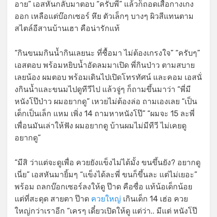
อาย” เอสหันกลับมาตอบ “ครับพี่” แล้วก็ถอดเสื้อกางเกง
ออก เหลือแต่บ๊อกเซอร์ หึย ตัวเล็กๆ บางๆ ผิวสีแทนตาม
สไตล์อีสานบ้านเฮา คือน่ารักแท้
“กินขนมกินน้ำกินเลยนะ ที่ซื้อมา ไม่ต้องเกรงใจ” “ครับๆ”
เอสตอบ พร้อมหยิบน้ำอัดลมมาเปิด พี่กินป่าว ตามสบาย
เลยน้อง ผมตอบ พร้อมเดินไปเปิดโทรทัศน์ และคอม เอสนั่
งกินน้ำและขนมไปดูทีวีไป แล้วจู่ๆ ก็ถามขึ้นมาว่า “พี่มี
หนังโป๊ป่าว ผมอยากดู” เหวยไม่ต้องล่อ ถามเองเลย “เป็น
เด็กเป็นเล็ก แหม เพิ่ง 14 ถามหาหนังโป๊” “ผมจะ 15 ละพี่
เพื่อนมันเล่าให้ฟัง ผมอยากดู บ้านผมไม่มีทีวี ไม่เคยดู
อยากดู”
“มีสิ ว่าแต่จะดูเพื่อ ควยยังแข็งไม่ได้มั้ง ขนขึ้นยัง? อยากดู
เนี่ย” เอสหันมายิ้มๆ “แข็งได้ละพี่ ขนก็ขึ้นละ แต่ไม่เยอะ”
พร้อม ถลกบ๊อกเซอร์ลงให้ดู ป๊าด คือซื่อ แท้น้อเด็กน้อย
แต่ที่สะดุด สายตา ป๊าด
ควยใหญ่
เกินเด็ก 14 เฮ่อ ควย
ใหญ่กว่าเราอีก “เครๆ เดี๋ยวเปิดให้ดู แต่ว่า.. มีแต่ หนังโป๊