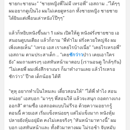
ชายกะชายนะ” “ชายหญิงพี่ไม่มี เหรอพี่” เอสถาม ..”ได้ๆๆ
ผมอยากดูเป็นไง ผมไม่เคยดูหรอก ทั้งชายหญิง ชายชาย
ได้ยินแต่เพื่อนเล่าหนังโป๊ๆๆ”
แล้วก็หยิบหนังขึ้นมา 1 แผ่น เปิดให้ดู หนังฝรั่งชายชาย เอ
สนอนดูบนเตียง แล้วก็ถาม “พี่ทำไม ฝรั่งควยใหญ่จัง ผม
เพิ่งเคยเห็น” “เหรอ เอส เราเคยไรบ้างเนี่ย” “เคยไรเหรอพี่”
เอสถาม ตามประสาเด็ก .. “เคย
ชักว่าว
ป่าว เคยเอาใคร
ยัง” ผมถามตรงๆ เอสหันหน้ามาตอบ (เรานอนดู ใกล้ๆกัน)
“ไม่เคยพี่ ผมเพิ่งสึกจาเณร ก็มาทำงานเลย แล้วไรเหรอ
ชักว่าว” ป๊าด เด็กน้อย ได้ที
“หุหุ อยากทำเป็นไหมละ เดี๋ยวสอนให้” “ได้พี่ ทำไง สอน
หน่อย” เอสบอก “มาๆๆ พี่สอนให้ แล้วจะสนุก ถอดกางเกง
ออกสิ” ตามซื่อ เอสถอดแบบไม่รีรอ ด้วยความอยากรู้
ตอนนี้ ควยเอส เริ่มแข็งหน่อยๆ แต่ไม่แข็งมาก หนังหุ้ม
ปลายยังหุ้มอยุ่มิด คงไม่เคยจริงๆ “หันหน้ามาทางนี้” ผม
บอก เอสหันหน้าและ ทั้งตัวมาทางผม ไม่รอช้า จับหมับ