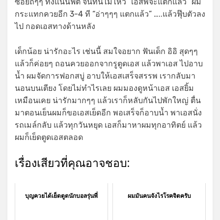
ซอยถี่ๆๆ ทั้งแน่นฟิต จนทนไม่ไหว “เอสพี่จะแตกแล้ว” ผม
กระแทกควยอีก 3-4 ที “อ่าๆๆๆ แตกแล้ว” …..แล้วฟุ๊บตัวลง
ไป กอดเอสทางด้านหลัง
เด็กน้อย น่ารักอะไร เช่นนี้ สมใจอยาก ฟันเด็ก อิอิ สุดๆๆ
แล้วก็ค่อยๆ ถอนควยออกจากรูตูดเอส แล้วพาเอส ไปอาบ
น้ำ ผมจัดการฟอกสบู่ อาบให้เอสเสร็จสรรพ เรากลับมา
นอนบนเตียง โดยไม่ทำไรเลย ผมมองดูหน้าเอส เอสยิ้ม
เหมือนเคย น่ารักมากๆๆ แล้วเราก็หลับกันไปพักใหญ่ ตื่น
มาตอนเย็นผมก็ขอเอสเย็ดอีก พอเสร็จก็อาบน้ำ พาเอสนั่ง
รถเมล์กลับ แล้วทุกวันหยุด เอสก็มาหาผมทุกอาทิตย์ แล้ว
ผมก็เย็ดตูดเอสตลอด
เรื่องเสียวที่คุณอาจชอบ:
บุญควยได้เย็ดตูดนักบอลรุ่นพี่
ผมมันคนจังไรโรคจิตครับ