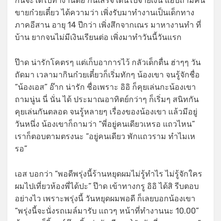
กินจะได้ไปทำงานต่อ กินเสร็จ เดินไปจ่ายเงิน แอบถามคน
ขายก๋วยเตี๋ยว ได้ความว่า เพิ่งรับมาทำงานเป็นเด็กทาง
ภาคอีสาน อายุ 14 ปีกว่า เพิ่งสึกจากเณร มาหางานทำ ที่
บ้าน ยากจนไม่มีเงินเรียนต่อ เพิ่งมาทำวันนี้วันแรก
ป๊าด น่ารักโคตรๆ แต่เก็บอาการไว้ กลัวเด็กตื่น ฮ่าๆๆ วัน
ถัดมา เวลามากินก๋วยเตี๋ยวก็เริ่มทักๆ น้องเขา จนรู้จักชื่อ
“น้องเอส” อ๊าก น่ารัก ชื่อเพราะ อิอิ ก็คุยเล่นกะน้องเขา
ถามนู่น นี่ นั่น ได้ ประมาณอาทิตย์กว่าๆ ก็เริ่มๆ สนิทกัน
คุยเล่นกันตลอด จนรู้หลายๆ เรื่องของน้องเขา แล้วมีอยู่
วันหนึ่ง น้องเขาก็ถามว่า “พี่อยู่คนเดียวเหรอ แถวไหน”
เราก็ตอบตามตรงนะ “อยู่คนเดียว พักแถวราม ทำไมเห
รอ”
เอส บอกว่า “พอดีพรุ่งนี้ร้านหยุดผมไม่รู้ทำไร ไม่รู้จักใคร
ผมไปเที่ยวห้องพี่ได้ปะ” ป๊าด เข้าทางกรู อิอิ ได้สิ รีบตอบ
อย่างไว เพราะพรุ่งนี้ วันหยุดผมพอดี ก็เลยบอกน้องเขา
“พรุ่งนี้จะนั่งรถเมล์มารับ แถวๆ หน้าที่ทำงานนะ 10.00”