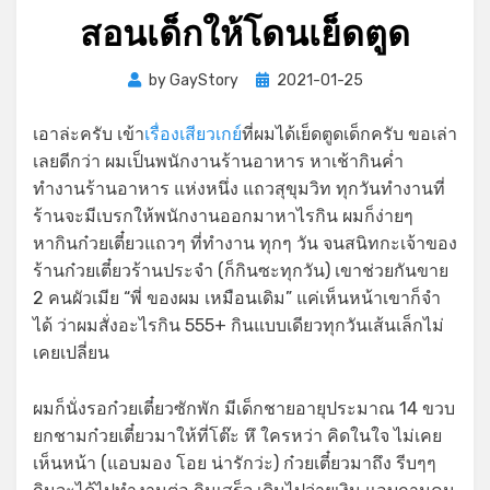
สอนเด็กให้โดนเย็ดตูด
Posted
by
GayStory
2021-01-25
on
เอาล่ะครับ เข้า
เรื่องเสียวเกย์
ที่ผมได้เย็ดตูดเด็กครับ ขอเล่า
เลยดีกว่า ผมเป็นพนักงานร้านอาหาร หาเช้ากินค่ำ
ทำงานร้านอาหาร แห่งหนึ่ง แถวสุขุมวิท ทุกวันทำงานที่
ร้านจะมีเบรกให้พนักงานออกมาหาไรกิน ผมก็ง่ายๆ
หากินก๋วยเตี๋ยวแถวๆ ที่ทำงาน ทุกๆ วัน จนสนิทกะเจ้าของ
ร้านก๋วยเตี๋ยวร้านประจำ (ก็กินซะทุกวัน) เขาช่วยกันขาย
2 คนผัวเมีย “พี่ ของผม เหมือนเดิม” แค่เห็นหน้าเขาก็จำ
ได้ ว่าผมสั่งอะไรกิน 555+ กินแบบเดียวทุกวันเส้นเล็กไม่
เคยเปลี่ยน
ผมก็นั่งรอก๋วยเตี๋ยวซักพัก มีเด็กชายอายุประมาณ 14 ขวบ
ยกชามก๋วยเตี๋ยวมาให้ที่โต๊ะ หึ ใครหว่า คิดในใจ ไม่เคย
เห็นหน้า (แอบมอง โอย น่ารักว่ะ) ก๋วยเตี๋ยวมาถึง รีบๆๆ