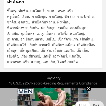
คำค้นหา
ขึ้นครู
ข่มขืน
คนในเครื่องแบบ
ครอบครัว
ครูเย็ดนักเรียน
ควยฝังมุก
ควยใหญ่
ชักว่าว
ชายรักชาย
ซาดิส
ดูดควย
น้าเย็ดกับหลาน
ผัวเพื่อน
พี่ชายน้องชายเย็ดกัน
พ่อเย็ดลูก
รุมเย็ด
ลองเย็ดตูด
ลักหลับ
ลุงเย็ดหลาน
ลูกเย็ดพ่อ
สวิงกิ้ง
หนุ่มใหญ่
อมควย
อาเย็ดกับหลาน
เกย์ไบ
เซ็กส์ครั้งแรก
เซ็กส์หมู่
เย็ดกับคนใช้
เย็ดกับชายแท้
เย็ดกับพ่อเพื่อน
เย็ดกับเพื่อน
เย็ดตูด
เย็ดตูดเพื่อน
เย็ดสด
เย็ดสดแตกใน
เย็ดเด็ก
เรียงคิว
เรื่องเสียวเกย์
เล่นชู้
เอ้าท์ดอร์
แตกใน
แนวครอบครัว
แอบดู
แอบเย็ด
โดนพี่เขยเย็ด
GayStory
18 U.S.C. 2257 Record-Keeping Requirements Compliance
Statement
Privacy Policy
Amphibious Theme by
TemplatePocket
⋅
Powered by
WordPress
Light
Dark