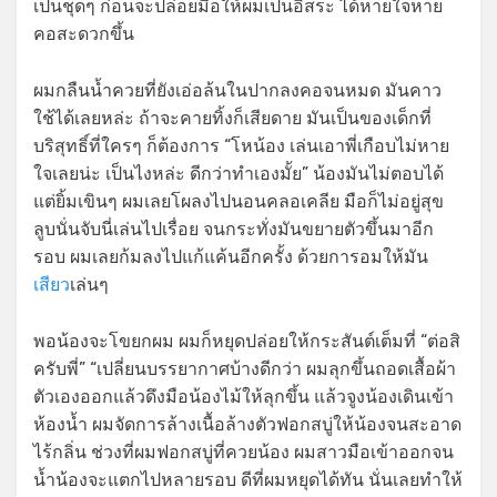
เป็นชุดๆ ก่อนจะปล่อยมือให้ผมเป็นอิสระ ได้หายใจหาย
คอสะดวกขึ้น
ผมกลืนน้ำควยที่ยังเอ่อล้นในปากลงคอจนหมด มันคาว
ใช้ได้เลยหล่ะ ถ้าจะคายทิ้งก็เสียดาย มันเป็นของเด็กที่
บริสุทธิ์ที่ใครๆ ก็ต้องการ “โหน้อง เล่นเอาพี่เกือบไม่หาย
ใจเลยน่ะ เป็นไงหล่ะ ดีกว่าทำเองมั้ย” น้องมันไม่ตอบได้
แต่ยิ้มเขินๆ ผมเลยโผลงไปนอนคลอเคลีย มือก็ไม่อยู่สุข
ลูบนั่นจับนี่เล่นไปเรื่อย จนกระทั่งมันขยายตัวขึ้นมาอีก
รอบ ผมเลยก้มลงไปแก้แค้นอีกครั้ง ด้วยการอมให้มัน
เสียว
เล่นๆ
พอน้องจะโขยกผม ผมก็หยุดปล่อยให้กระสันต์เต็มที่ “ต่อสิ
ครับพี่” “เปลี่ยนบรรยากาศบ้างดีกว่า ผมลุกขึ้นถอดเสื้อผ้า
ตัวเองออกแล้วดึงมือน้องไม้ให้ลุกขึ้น แล้วจูงน้องเดินเข้า
ห้องน้ำ ผมจัดการล้างเนื้อล้างตัวฟอกสบู่ให้น้องจนสะอาด
ไร้กลิ่น ช่วงที่ผมฟอกสบู่ที่ควยน้อง ผมสาวมือเข้าออกจน
น้ำน้องจะแตกไปหลายรอบ ดีที่ผมหยุดได้ทัน นั่นเลยทำให้