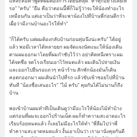
แหล่ะคือคำพูดที่ผมต้องการได้ยินที่สุด “ทำทุกอย่างเลยเห
รอ” “ครับ” “อืม คือว่าตอนนี้พี่ก็ไม่รู้ว่าจะให้น้องทำอะไร
เหมือนกัน แต่เอาเป็นว่าพี่จะพาน้องไปที่บ้านพี่ก่อนดีกว่า
เผื่อว่ามีงานบ้านอะไรให้ทำ”
“ก็ได้ครับ แต่ผมต้องกลับบ้านก่อนทุ่มนึงน่ะครับ” ได้อยู่
แล้ว พอมีเวลาได้หลายยก ผมจัดแจงนัดแนะให้น้องเดิน
ตามผมออกมาโดยที่ผมกำชับไว้ว่า อย่าคิดหนีเพราะผม
ได้จดชื่อ จดโรงเรียนเอาไว้หมดแล้ว ผมเดินไปจ่ายเงิน
และออกไปยืนรอแถวๆ หน้าร้าน สักพักน้องมันก็เดิน
คอตกออกมา ผมเดินนำไปที่รถ แล้วขับเข้าซอยไปที่บ้าน
ทันที “น้องชื่อเล่นอะไร” “ไม้ ครับ” คุยกันได้ไม่นานก็ถึง
บ้าน
พอเข้าบ้านผมทำทีเป็นเดินดูว่ามีอะไรให้น้องไม้ทำบ้าง
แต่ก่อนที่ผมจะออกไปร้านเน็ต ผมก็ทำความสะอาดอะไร
เรียบร้อยหมดแล้ว ก็เลยไม่มีอะไรให้ทำ “พี่ลืมไปว่าพี่
ทำความสะอาดหมดแล้ว งั้นเอาเป็นว่า เรามานั่งคุยกันดี