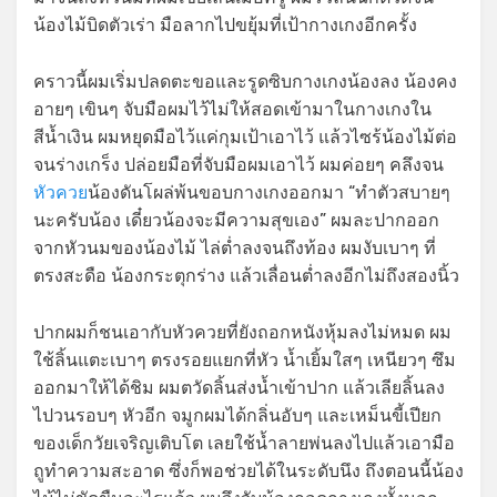
น้องไม้บิดตัวเร่า มือลากไปขยุ้มที่เป้ากางเกงอีกครั้ง
คราวนี้ผมเริ่มปลดตะขอและรูดซิบกางเกงน้องลง น้องคง
อายๆ เขินๆ จับมือผมไว้ไม่ให้สอดเข้ามาในกางเกงใน
สีน้ำเงิน ผมหยุดมือไว้แค่กุมเป้าเอาไว้ แล้วไซร้น้องไม้ต่อ
จนร่างเกร็ง ปล่อยมือที่จับมือผมเอาไว้ ผมค่อยๆ คลึงจน
หัวควย
น้องดันโผล่พ้นขอบกางเกงออกมา “ทำตัวสบายๆ
นะครับน้อง เดี๋ยวน้องจะมีความสุขเอง” ผมละปากออก
จากหัวนมของน้องไม้ ไล่ต่ำลงจนถึงท้อง ผมงับเบาๆ ที่
ตรงสะดือ น้องกระตุกร่าง แล้วเลื่อนต่ำลงอีกไม่ถึงสองนิ้ว
ปากผมก็ชนเอากับหัวควยที่ยังถอกหนังหุ้มลงไม่หมด ผม
ใช้ลิ้นแตะเบาๆ ตรงรอยแยกที่หัว น้ำเยิ้มใสๆ เหนียวๆ ซึม
ออกมาให้ได้ชิม ผมตวัดลิ้นส่งน้ำเข้าปาก แล้วเลียลิ้นลง
ไปวนรอบๆ หัวอีก จมูกผมได้กลิ่นอับๆ และเหม็นขี้เปียก
ของเด็กวัยเจริญเติบโต เลยใช้น้ำลายพ่นลงไปแล้วเอามือ
ถูทำความสะอาด ซึ่งก็พอช่วยได้ในระดับนึง ถึงตอนนี้น้อง