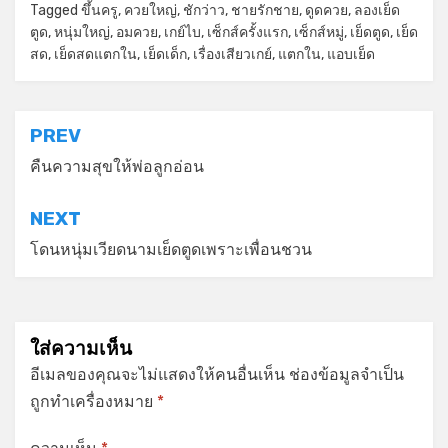
Tagged
ขึ้นครู
,
ควยใหญ่
,
ชักว่าว
,
ชายรักชาย
,
ดูดควย
,
ลองเย็ด
ตูด
,
หนุ่มใหญ่
,
อมควย
,
เกย์ไบ
,
เซ็กส์ครั้งแรก
,
เซ็กส์หมู่
,
เย็ดตูด
,
เย็ด
สด
,
เย็ดสดแตกใน
,
เย็ดเด็ก
,
เรื่องเสียวเกย์
,
แตกใน
,
แอบเย็ด
แนะแนว
PREV
เรื่อง
คืนความสุขให้พ่อลูกอ่อน
NEXT
โดนหนุ่มเวียดนามเย็ดตูดเพราะเพื่อนชวน
ใส่ความเห็น
อีเมลของคุณจะไม่แสดงให้คนอื่นเห็น
ช่องข้อมูลจำเป็น
ถูกทำเครื่องหมาย
*