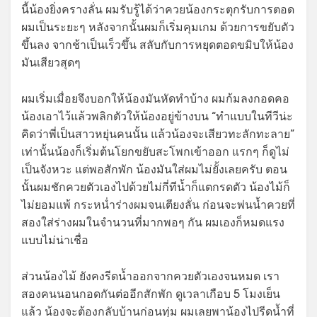
นี้น้องยิ่งครางลั่น ผมรับรู้ได้ว่าควยน้องกระตุกรับการตอด
ผมเป็นระยะๆ หลังจากนั้นผมก็เริ่มคุมเกม ด้วยการขยับตัว
ขึ้นลง จากช้าเป็นเร็วขึ้น สลับกับการหยุดตอดขมิบให้น้อง
มันเสียวสุดๆ
ผมเริ่มเมื่อยจึงบอกให้น้องมันหัดทำบ้าง ผมก้มลงกอดคอ
น้องเอาไว้แล้วพลิกตัวให้น้องอยู่ข้างบน “ทำแบบในทีวีน่ะ
คิดว่าพี่เป็นสาวหยุ่นคนนั้น แล้วน้องจะเสียวทะลักทะลาย”
เท่านั้นน้องก็เริ่มต้นโยกขยับสะโพกเข้าออก แรกๆ ก็ดูไม่
เป็นจังหวะ แต่พอสักพัก น้องมันใส่ผมไม่ยั้งเลยครับ ตอน
นั้นผมชักควยตัวเองไปด้วยไม่กี่ทีน้ำก็แตกรดตัว น้องไม้ก็
ไม่ยอมแพ้ กระหน่ำร่างผมจนเตียงลั่น ก่อนจะพ่นน้ำควยที่
สองใส่ร่างผมในจำนวนที่มากพอๆ กัน ผมเองก็หมดแรง
แบบไม่น่าเชื่อ
ส่วนน้องไม้ ยังคงรีดน้ำออกจากควยตัวเองจนหมด เรา
สองคนนอนกอดกันต่ออีกสักพัก ดูเวลาเกือบ 5 โมงเย็น
แล้ว น้องจะต้องกลับบ้านก่อนทุ่ม ผมเลยพาน้องไปรีดน้ำที่