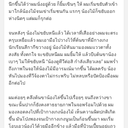
นึกขึ้นได้ว่าผมนั่งอยู่ด้วย ก็ยิ้มเขินๆ ให้ ผมเริ่มขยับตัวเข้า
มาใกล้น้องไม้จนเข่าเริ่มชนกัน แรกๆ น้องไม้ก็ขยับออก
ห่างนิดๆ แต่ผมก็รุกต่อ
จนหลังๆ น้องไม่ขยับหนีแล้ว ได้เวลาที่เสืออย่างผมจะตระ
ครุบเหยื่อแล้ว ผมเอามือไปวางไว้ที่ต้นขาที่มีกางเกง
นักเรียนสีกากีขวางอยู่ น้องไม้หันมามองผมแววตาทั้ง
สงสัย ทั้งตกใจ จะขยับหนีผม ผมยิ้มให้ แล้วบีบต้นขาน้อง
เบาๆ ไม่ให้ขยับหนี “น้องดูทีวีต่อสิ กำลังเสียวเลย” ผมพร่ำ
ถึงภาพในจอให้น้องไม้มีอารมณ์มากขึ้น ได้ผลครับ น้อง
หันไปมองทีวีจ้องตาไม่กระพริบ ไม่หลบหรือปัดป้องมือผม
อีกต่อไป
ผมค่อยๆ คลึงต้นขาน้องไล่ขึ้นไปเรื่อยๆ จนถึงหว่างขา
ขณะนั้นปากก็ยังคงสาธยายภาพในจอพร้อมไปด้วย ผม
มองลอดลงไปที่เป้ากางเกงน้องไม้ เห็นความผิดปกติเกิด
ขึ้น มันโป่งพองจนเป้ากางเกงนูนเป็นก้อนขึ้นมา ผมเริ่ม
โอบเอวน้องไว้ด้วยมืออีกข้าง แล้วมือที่ป้วนเปี้ยนอยู่แถว