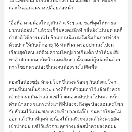
ไม้ไม่ขัดขืนอะไรแล้ว ผมจึงจับน้องถอดกางเกงทั้งนอก
และในออกจนร่างเปลือยต่อหน้า
“อื้อหือ ควยน้องใหญ่เกินตัวจริงๆ เลย ขอพี่ดูดให้หายอ
ยากหน่อยน่ะ” แล้วผมก็ก้มลงดมอีกที กลิ่นยังไม่หมด แต่ก็
กำลังดี ได้อารมณ์ไปอีกแบบหนึ่ง ผมจึงเริ่มต้นการทำรัก
ด้วยปากให้กับเด็กอายุ 16 ทันที ผมครอบปากลงไปจน
เกือบสุดโคน แต่ด้วยความใหญ่ยาวเกินเด็ก ทำให้ผมเสีย
ท่าสำลักออกมานิดนึง แต่หลังจากนั้น ผมก็กู้หน้าคืนด้วย
การโขยกควยน้องขึ้นลงจนน้องร่างไม่ติดพื้น
สองมือน้องขยุ้มหัวผมโขกขึ้นลงพร้อมๆ กับเด้งสะโพก
สวนขึ้นมาเป็นจังหวะ บางทีก็กดหัวผมเอาไว้แล้วเด้งควย
เข้าปากผมมิดลำแล้วแช่ไว้ ผมเองก็คับปากไปหมด หน้า
ดำหน้าแดง จนกระทั่งนาทีที่น้องจะถึงจุด น้องแอ่นสะโพก
จับหัวผมไว้แน่น ซอยควยเข้าปากผมถี่ยิบ จนหายใจจะไม่
ออก แล้ววินาทีสุดท้ายน้องไม้กดหัวผมลงแล้ว้ด้งควยอัด
เข้าปากผม แช่ไว้แล้วกระตุกร่างปล่อยน้ำควยลงคอผม