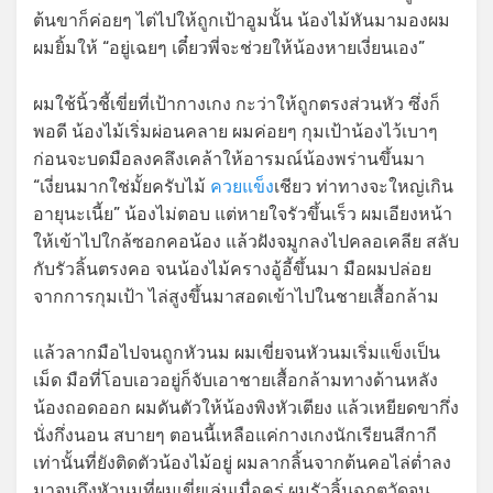
ต้นขาก็ค่อยๆ ไต่ไปให้ถูกเป้าอูมนั้น น้องไม้หันมามองผม
ผมยิ้มให้ “อยู่เฉยๆ เดี๋ยวพี่จะช่วยให้น้องหายเงี่ยนเอง”
ผมใช้นิ้วชี้เขี่ยที่เป้ากางเกง กะว่าให้ถูกตรงส่วนหัว ซึ่งก็
พอดี น้องไม้เริ่มผ่อนคลาย ผมค่อยๆ กุมเป้าน้องไว้เบาๆ
ก่อนจะบดมือลงคลึงเคล้าให้อารมณ์น้องพร่านขึ้นมา
“เงี่ยนมากใช่มั้ยครับไม้
ควยแข็ง
เชียว ท่าทางจะใหญ่เกิน
อายุนะเนี้ย” น้องไม่ตอบ แต่หายใจรัวขึ้นเร็ว ผมเอียงหน้า
ให้เข้าไปใกล้ซอกคอน้อง แล้วฝังจมูกลงไปคลอเคลีย สลับ
กับรัวลิ้นตรงคอ จนน้องไม้ครางอู้อี้ขึ้นมา มือผมปล่อย
จากการกุมเป้า ไล่สูงขึ้นมาสอดเข้าไปในชายเสื้อกล้าม
แล้วลากมือไปจนถูกหัวนม ผมเขี่ยจนหัวนมเริ่มแข็งเป็น
เม็ด มือที่โอบเอวอยู่ก็จับเอาชายเสื้อกล้ามทางด้านหลัง
น้องถอดออก ผมดันตัวให้น้องพิงหัวเตียง แล้วเหยียดขากึ่ง
นั่งกึ่งนอน สบายๆ ตอนนี้เหลือแค่กางเกงนักเรียนสีกากี
เท่านั้นที่ยังติดตัวน้องไม้อยู่ ผมลากลิ้นจากต้นคอไล่ต่ำลง
มาจนถึงหัวนมที่ผมเขี่ยเล่นเมื่อครู่ ผมรัวลิ้นฉกตวัดจน