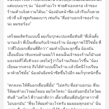
แต่แบบเบาๆ น่ะ “น้องทำอะไร ช่วยตัวเองเหรอ เจ้าของ
ร้านเค้าแจ้งความได้นะ” น้องมันหน้าซีด แล้วรีบเก็บควย
เข้าที่ แล้วพูดกับผมเบาๆ เช่นกัน “พี่อย่าบอกเจ้าของร้าน
น่ะ ผมขอร้อง”
เสร็จผมสิครับแบบนี้ ผมเริ่มรุกตะปบเหยื่อทันที “พี่เห็นตั้ง
นานแล้ว พี่เป็นเพื่อนกับเจ้าของร้าน น้องดูภาพโป๊ใช่มั้ย พี่
ว่าพี่ไปบอกเพื่อนพี่ดีกว่า” ผมทำเป็นจะลุกขึ้น น้องมัน
เอื้อมมือมาจับแขนห้ามผมไว้ ตอนนั้นเจ้าของร้านก็มัวแต่
มองจอที่โต๊ะตัวเอง เลยไม่รู้ว่าในร้านเกิดอะไรขึ้น “น้อง
เงี่ยนมากเหรอ ถึงได้ทำแบบนี้ในร้าน แล้วนี่หนีโรงเรียน
มาด้วยใช่มั้ย” น้องมันยิ่งหน้าซีดขึ้นไปอีก ผมก็รุกหนักขึ้น
“ตกลงจะให้พี่บอกเพื่อนพี่มั้ย” “ไม่ครับ พี่อย่าบอกน่ะ พี่จะ
ให้ผมทำอะไรผมก็ยอม ผมไหว้หล่ะ” น้องมันยกมือไหว้ผม
ทันที “แค่ไหว้ พี่ว่าอย่าดีกว่า เดี๋ยวเพื่อนพี่มันรู้ด่าหาว่าพี่
ไม่บอกมัน” “พี่จะให้ผมทำอะไรครับ ผมยอมทุกอย่าง” นั่น