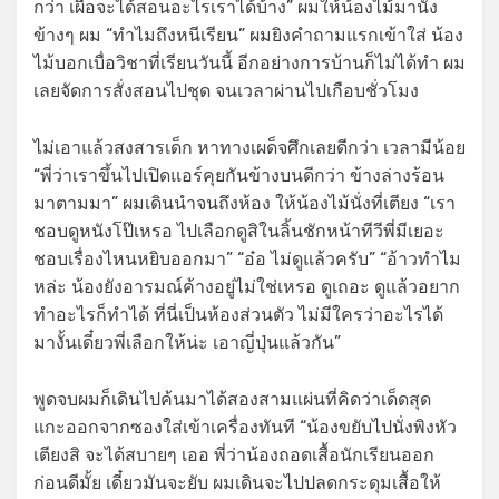
กว่า เผื่อจะได้สอนอะไรเราได้บ้าง” ผมให้น้องไม้มานั่ง
ข้างๆ ผม “ทำไมถึงหนีเรียน” ผมยิงคำถามแรกเข้าใส่ น้อง
ไม้บอกเบื่อวิชาที่เรียนวันนี้ อีกอย่างการบ้านก็ไม่ได้ทำ ผม
เลยจัดการสั่งสอนไปชุด จนเวลาผ่านไปเกือบชั่วโมง
ไม่เอาแล้วสงสารเด็ก หาทางเผด็จศึกเลยดีกว่า เวลามีน้อย
“พี่ว่าเราขึ้นไปเปิดแอร์คุยกันข้างบนดีกว่า ข้างล่างร้อน
มาตามมา” ผมเดินนำจนถึงห้อง ให้น้องไม้นั่งที่เตียง “เรา
ชอบดูหนังโป๊เหรอ ไปเลือกดูสิในลิ้นชักหน้าทีวีพี่มีเยอะ
ชอบเรื่องไหนหยิบออกมา” “อ๋อ ไม่ดูแล้วครับ” “อ้าวทำไม
หล่ะ น้องยังอารมณ์ค้างอยู่ไม่ใช่เหรอ ดูเถอะ ดูแล้วอยาก
ทำอะไรก็ทำได้ ที่นี่เป็นห้องส่วนตัว ไม่มีใครว่าอะไรได้
มางั้นเดี๋ยวพี่เลือกให้น่ะ เอาญี่ปุ่นแล้วกัน”
พูดจบผมก็เดินไปค้นมาได้สองสามแผ่นที่คิดว่าเด็ดสุด
แกะออกจากซองใส่เข้าเครื่องทันที “น้องขยับไปนั่งพิงหัว
เตียงสิ จะได้สบายๆ เออ พี่ว่าน้องถอดเสื้อนักเรียนออก
ก่อนดีมั้ย เดี๋ยวมันจะยับ ผมเดินจะไปปลดกระดุมเสื้อให้