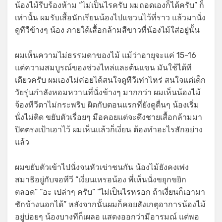
น้องไม้รีบร้องห้าม “ไม่เป็นไรครับ ผมถอดเองก็ได้ครับ” ก็
เท่านั้น ผมรับเสื้อนักเรียนน้องไปแขวนไว้ที่ราว แล้วมานั่ง
ดูทีวีข้างๆ น้อง ภายใต้เสื้อกล้ามสีขาวที่น้องไม้ใส่อยู่นั้น
ผมเห็นความไม่ธรรมดาของไม้ แม้ว่าอายุจะแค่ 15-16
แต่ความสมบูรณ์ของช่วงไหล่และต้นแขน มันใช้ได้ที
เดียวครับ ผมเองไม่ค่อยได้สนใจดูทีวีเท่าไหร่ สนใจแต่เด็ก
วัยรุ่นกำลังหอมหวานที่นั่งข้างๆ มากกว่า ผมเห็นน้องไม้
จ้องทีวีตาไม่กระพริบ ผิดกับตอนแรกที่ยังดูตื่นๆ น้องเริ่ม
นั่งไม่ติด ขยับตัวเรื่อยๆ มือคอยแต่จะดึงชายเสื้อกล้ามมา
ปิดตรงเป้าเอาไว้ ผมเห็นแล้วก็เงี่ยน ต้องทำอะไรสักอย่าง
แล้ว
ผมขยับตัวเข้าไปนั่งจนหัวเข่าชนกัน น้องไม้ยังคงเพ่ง
สมาธิอยู่กับจอทีวี “เงี่ยนเหรอน้อง พี่เห็นนั่งขยุกขยิก
ตลอด” “อะ เปล่าๆ ครับ” “ไม่เป็นไรหรอก ถ้าเงี่ยนก็เอามา
ชักข้างนอกได้” หลังจากนั้นผมก็คอยสังเกตุอาการน้องไม้
อยู่บ่อยๆ น้องบางทีก็เผลอ แสดงออกว่ามีอารมณ์ แต่พอ