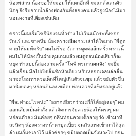
น้องพล่าน น้องขอให้ผมอมให้แตกอีกที ผมแกล้งเล่นตัว
นิดๆ จึงรีบอาบน้ำล้างฟองกันทั้งสองคน แล้วจูงน้องไม้มา
นอนหงายที่เตียงเช่นเดิม
คราวนี้ผมเริ่มไซร้น้องจนทั่วร่าง ไม่เว้นแม้กระทั้งซอก
รักแร้ และขาหนีบ น้องครางเสียงกระเส่าได้ใจมาก “พี่ดูด
ควยให้ผมทีครับ” ผมไม่รีรอ จัดการดูดต่ออีกครั้ง คราวนี้
ผมไม่ให้น้องเป็นฝ่ายคุมเกมแล้ว ผมดูดจนน้องเสียวก็จะ
หยุด ทำแบบนี้สองสามครั้ง “โหพี่ ทรมานผมจัง” ผมยิ้ม
แล้วเอื้อมมือไปเปิดลิ้นชักหัวเตียง หยิบหลอดเจลหล่อลื่น
มาชะโลมทาควยเด็กที่ใหญ่เกินตัวจนชุม แล้วขยับตัวขึ้น
มานั่งยองๆ หย่อนก้นลงเขมือบท่อนควยที่แข็งรออยู่แล้ว
“พี่จะทำอะไรหน่ะ” “อยากเสียวกว่ามะกี้ก็ให้อยู่เฉยๆ” ผม
ออกเสียงเป็นคำสั่ง แล้วจัดการจับควยน้องให้ตรงรู ผม
หย่อนตัวลง มันค่อยๆ กลืนท่อนควยเด็กอายุ 16 เข้ามาที
ละนิดๆ น้องครางหน้าตาบูดเบี้ยว จนมันแทงเข้ามาได้สุด
ลำ ผมก็แช่เอาไว้ แล้วค่อยๆ ขมิบตอดเป็นจังหวะไป ตอน