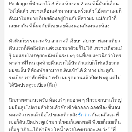
Package ที่พักเอาไว้ 3 ห้อง ห้องละ 2 คน ทีนี้มันก็เลื่อน
ไม่ได้แล้ว เพราะเลื่อนเค้ามาหลายครั้งแล้ว ไอ้หลานผมก็
ดันมาไม่สบาย ก็เลยต้องอยู่บ้านกับพี่สาวผม แม่กับป้าก็
เลยมากัน ทีนี้ผมกับพี่เขยเลยต้องนอนกันคนละห้อง
หัวหินก็ธรรมดาครับ อากาศดี เงียบๆ สบายๆ พอมาเที่ยว
คืนแรกก็คิดถึงนัท แต่จะเอามาด้วยก็ไม่ได้ เพราะเดี๋ยวแม่
รู้ ผมแอบโทรคุยกะนัทเป็นระยะๆ จนพี่เขยแซวนึกว่าโทร
หาสาวที่ไหน สุดท้ายคืนแรกไอ้นัทตัวแสบก็โฟนเสียวกะ
ผมซะงั้น ที่ห้องพักสามารถเดินเข้าได้ 2 ทาง ประตูกับ
ระเบียง เราพักที่ชั้น 1 ครับ ผมรูดม่านแล้วปิดประตู แต่ไม่
ได้ปิดประตูระเบียง (ลืม)
นึกภาพตามนะครับ ห้องเก๋ ๆ สะอาด ๆ มีกระจกบานใหญ่
ผมยืนลูบไปตามลำตัวแล้วชักเข้าชักออก ถอดทีละชิ้นจน
หมดตัว กระเด้ามือไป ขณะที่กะลัง
ชักว่าว
กันจนถึงจุด พี่
เขยก็ดันเปิดประตูเข้ามา น้ำผมก็แตกพอดี พี่เขยก็เลยเห็น
เต็มๆ “เฮ้ย….ไอ้ห่าป้อง โหน้ำควยโคตรเยอะเลยว่ะ” “พี่