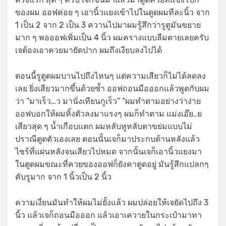
ของผม ออฟค่อย ๆ เอานิ้วแยงเข้าไปในตูดผมทีละนิ้ว จาก
1 เป็น 2 จาก 2 เป็น 3 ควานไปมาผมรู้สึกว่ารูตูมันขยาย
มาก ๆ พอออฟเพิ่มเป็น 4 นิ้ว ผมครางแบบลืมตายเลยครับ
เจต้องเอาควยมายัดปาก ผมถึงเงียบลงไปได้
ตอนนี้รูตูดผมบานไปถึงไหนๆ แต่ความเสียวก็ไม่ได้ลดลง
เลย ยิ่งเสียวมากขึ้นด้วยซ้ำ ออฟถอนมือออกแล้วพูดกับผม
ว่า “มาเร็ว…ว มานั่งเทียนกูเร็ว” “ผมทำตามอย่างว่าง่าย
ออฟบอกให้ผมทิ้งตัวลงมาแรงๆ ผมก็ทำตาม แม่งเอ๊ย..ย
เสียวสุด ๆ น้ำเกือบแตก ผมหลับหูหลับตาขย่มแบบไม่
ปราณีตูดตัวเองเลย ตอนนั้นเจก็มาประกบด้านหลังแล้ว
ไซร้ที่แผ่นหลังจนเสียวไปหมด จากนั้นเจก็เอานิ้วแยงมา
ในตูดผมขณะที่ควยของออฟก็ยังคาตูดอยู่ มันรู้สึกแปลกๆ
คับรูมาก จาก 1 นิ้วเป็น 2 นิ้ว
ความเงี่ยนมันทำให้ผมไม่ยั้งแล้ว ผมปล่อยให้เจยัดไปถึง 3
นิ้ว แล้วเจก็ถอนมือออก แล้วเอาเควายในกระเป๋ามาทา