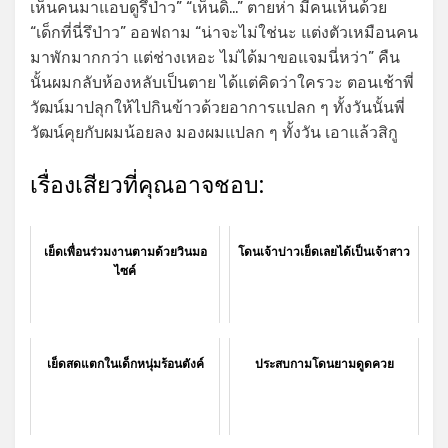
เห็นคนมาแอบดูรึป่าว” “เห็นดิ…” ตายห่า มีคนเห็นด้วย
“เด็กที่นี่รึป่าว” ออฟถาม “น่าจะไม่ใช่นะ แต่งตัวเหมือนคน
มาพักมากกว่า แต่ช่างเหอะ ไม่ได้มาขอแจมนี่หว่า” คืน
นั้นผมกลับห้องหลับเป็นตาย ได้แต่คิดว่าใครวะ ตอนเช้าพี่
วัฒน์มาปลุกให้ไปกินข้าวด้วยอาการแปลก ๆ ทั้งวันนั้นพี่
วัฒน์คุยกับผมน้อยลง มองผมแปลก ๆ ทั้งวัน เอาแล้วสิกู
เรื่องเสียวที่คุณอาจชอบ:
เย็ดเพื่อนร่วมงานตามด้วยวินมอ
โดนเจ้าบ่าวเย็ดเลยได้เป็นเจ้าสาว
ไซค์
เย็ดสดแตกในเด็กหนุ่มร้อนตังค์
ประสบกามโดนยามดูดควย