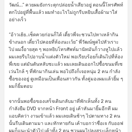
วัฒน์….” ควยผมยังกระตุกปล่อยน้ำเสียวอยู่ ตอนนี้โทรศัพท์
ตกไปอยู่ที่พื้นแล้ว ผมทำอะไรไม่ถูกรีบหยิบเสื้อผ้ามาใส่
อย่างเร็ว
“อ้าวเฮ้ย..เช็ดควยก่อนก็ได้ เดี๋ยวพี่จะชวนไปหาเหล้ากิน
ข้างนอก เดี๋ยวไปคอยที่ห้องนะเว้ย” พี่วัฒน์พูดไปหัวเราะ
ไป ผมงี้อายสุด ๆ พอหยิบโทรศัพท์มานัทมันก็วางหูไปแล้ว
ผมเลยรีบไปอาบน้ำแต่งตัวใหม่ พอเรียบร้อยก็เดินไปที่ห้อง
พี่เขย แต่มันดันหลับซะแล้ว ผมเลยเดินออกไปซื้อขนมที่เซ
เว่นใกล้ ๆ ที่พักมากินเล่น พอไปถึงก็เจอหนุ่ม 2 คน กำลัง
ซื้อของอยู่ ดูเหมือนเป็นเพื่อนสาวกัน ทั้งคู่มองผมแล้วยิ้ม ๆ
ผมก็ยิ้มตอบ
จากนั้นพอซื้อของเสร็จเดินกลับมาที่พักเห็นทั้ง 2 คน
กำลังยืม DVD จากหน้า Front อยู่ เค้าหันมายิ้มอีกที ผม
แอบคิดว่า งานเข้าแล้ว ผมเลยเดินช้าๆ ไปตามทาง 2 คน
นั้นรีบเดินตามมา และทักทายกัน เค้าบอกว่าชื่อเจ กับออฟ
ผมก็แนะนำตัวไป เค้าทั้ง 2 คน ชวนผมไปลงสระเล็กหน้า