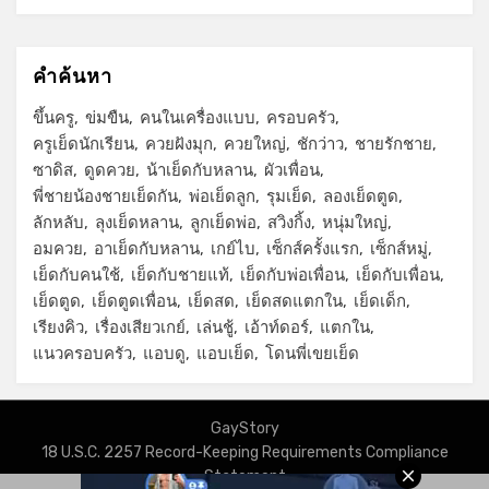
คำค้นหา
ขึ้นครู
ข่มขืน
คนในเครื่องแบบ
ครอบครัว
ครูเย็ดนักเรียน
ควยฝังมุก
ควยใหญ่
ชักว่าว
ชายรักชาย
ซาดิส
ดูดควย
น้าเย็ดกับหลาน
ผัวเพื่อน
พี่ชายน้องชายเย็ดกัน
พ่อเย็ดลูก
รุมเย็ด
ลองเย็ดตูด
ลักหลับ
ลุงเย็ดหลาน
ลูกเย็ดพ่อ
สวิงกิ้ง
หนุ่มใหญ่
อมควย
อาเย็ดกับหลาน
เกย์ไบ
เซ็กส์ครั้งแรก
เซ็กส์หมู่
เย็ดกับคนใช้
เย็ดกับชายแท้
เย็ดกับพ่อเพื่อน
เย็ดกับเพื่อน
เย็ดตูด
เย็ดตูดเพื่อน
เย็ดสด
เย็ดสดแตกใน
เย็ดเด็ก
เรียงคิว
เรื่องเสียวเกย์
เล่นชู้
เอ้าท์ดอร์
แตกใน
แนวครอบครัว
แอบดู
แอบเย็ด
โดนพี่เขยเย็ด
GayStory
18 U.S.C. 2257 Record-Keeping Requirements Compliance
Statement