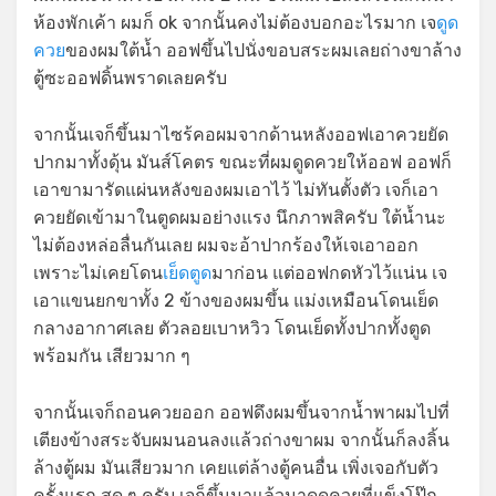
ห้องพักเค้า ผมก็ ok จากนั้นคงไม่ต้องบอกอะไรมาก เจ
ดูด
ควย
ของผมใต้น้ำ ออฟขึ้นไปนั่งขอบสระผมเลยถ่างขาล้าง
ตู้ซะออฟดิ้นพราดเลยครับ
จากนั้นเจก็ขึ้นมาไซร้คอผมจากด้านหลังออฟเอาควยยัด
ปากมาทั้งดุ้น มันส์โคตร ขณะที่ผมดูดควยให้ออฟ ออฟก็
เอาขามารัดแผ่นหลังของผมเอาไว้ ไม่ทันตั้งตัว เจก็เอา
ควยยัดเข้ามาในตูดผมอย่างแรง นึกภาพสิครับ ใต้น้ำนะ
ไม่ต้องหล่อลื่นกันเลย ผมจะอ้าปากร้องให้เจเอาออก
เพราะไม่เคยโดน
เย็ดตูด
มาก่อน แต่ออฟกดหัวไว้แน่น เจ
เอาแขนยกขาทั้ง 2 ข้างของผมขึ้น แม่งเหมือนโดนเย็ด
กลางอากาศเลย ตัวลอยเบาหวิว โดนเย็ดทั้งปากทั้งตูด
พร้อมกัน เสียวมาก ๆ
จากนั้นเจก็ถอนควยออก ออฟดึงผมขึ้นจากน้ำพาผมไปที่
เตียงข้างสระจับผมนอนลงแล้วถ่างขาผม จากนั้นก็ลงลิ้น
ล้างตู้ผม มันเสียวมาก เคยแต่ล้างตู้คนอื่น เพิ่งเจอกับตัว
ครั้งแรก สุด ๆ ครับ เจก็ขึ้นมาแล้วมาดูดควยที่แข็งโป๊ก