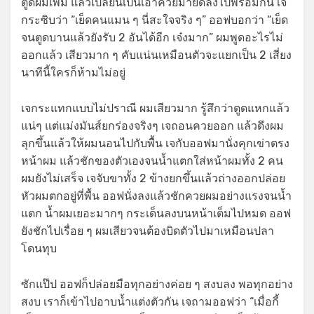
ตูดผมเพิ่ม แล้วเปลี่ยนเป็นเอาควยมายัดลงไปพร้อมกัน เจ
กระซิบว่า “เย็ดคนแมน ๆ นี่สะใจจริง ๆ” ออฟบอกว่า “เย็ด
จนตูดบานแล้วยังรับ 2 อันได้อีก เจ๋งมาก” ผมพูดอะไรไม่
ออกแล้ว เสียวมาก ๆ คับแน่นเหมือนตัวจะแยกเป็น 2 เสี่ยง
นาทีนี้ใครก็ห้ามไม่อยู่
เจกระแทกแบบไม่ปราณี ผมเสียวมาก รู้สึกว่าตูดแหกแล้ว
แน่ๆ แต่แม่งมันส์ยกร่องจริงๆ เจถอนควยออก แล้วดึงผม
ลุกขึ้นแล้วให้ผมนอนไปกับพื้น เจกับออฟมานั่งคุกเข่าตรง
หน้าผม แล้วชักของตัวเองจนน้ำแตกใส่หน้าผมทั้ง 2 คน
ผมยังไม่เสร็จ เจจับขาทั้ง 2 ข้างยกขึ้นแล้วถ่างออกปล่อย
หัวผมตกอยู่ที่พื้น ออฟนั่งลงแล้วชักควยผมอย่างแรงจนน้ำ
แตก น้ำผมเยอะมากๆ กระเด็นลงบนหน้าเต็มไปหมด ออฟ
ยังชักไปเรื่อย ๆ ผมเสียวจนต้องบิดตัวไปมาเหมือนปลา
โดนทุบ
ซักแป๊ป ออฟก็ปล่อยมือทุกอย่างค่อย ๆ สงบลง พอทุกอย่าง
สงบ เราก็เข้าไปอาบน้ำแต่งตัวกัน เจถามออฟว่า “เมื่อกี้