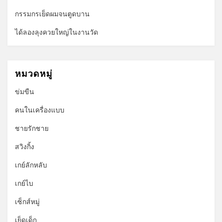
กรรมกรเย็ดผมจนตูดบาน
ได้ลองลุงควยใหญ่ในงานวัด
หมวดหมู่
ข่มขืน
คนในเครื่องแบบ
ชายรักชาย
สวิงกิ้ง
เกย์ลักหลับ
เกย์ไบ
เซ็กส์หมู่
เย็ดเด็ก