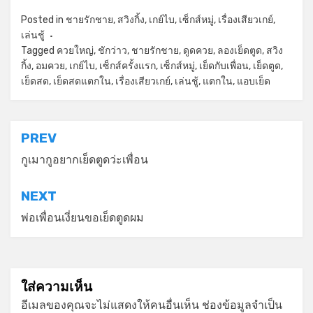
Posted in
ชายรักชาย
,
สวิงกิ้ง
,
เกย์ไบ
,
เซ็กส์หมู่
,
เรื่องเสียวเกย์
,
เล่นชู้
Tagged
ควยใหญ่
,
ชักว่าว
,
ชายรักชาย
,
ดูดควย
,
ลองเย็ดตูด
,
สวิง
กิ้ง
,
อมควย
,
เกย์ไบ
,
เซ็กส์ครั้งแรก
,
เซ็กส์หมู่
,
เย็ดกับเพื่อน
,
เย็ดตูด
,
เย็ดสด
,
เย็ดสดแตกใน
,
เรื่องเสียวเกย์
,
เล่นชู้
,
แตกใน
,
แอบเย็ด
แนะแนว
PREV
เรื่อง
กูเมากูอยากเย็ดตูดว่ะเพื่อน
NEXT
พ่อเพื่อนเงี่ยนขอเย็ดตูดผม
ใส่ความเห็น
อีเมลของคุณจะไม่แสดงให้คนอื่นเห็น
ช่องข้อมูลจำเป็น