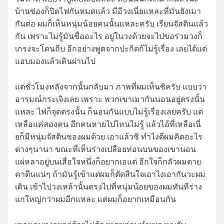
บ้านช่องก็ปิดไฟกันหมดแล้ว มีอีวงเนี่ยแหละที่มันยังเมา
กันต่อ ผมก็เห็นหนุ่มน้อยคนนั้นแหละครับ เรียนจัสตินแล้ว
กัน เพราะไม่รู้มันชื่ออะไร อยู่ในวงด้วยจะไปขอร่วมวงก็
เกรงจะโดนถีบ อีกอย่างพูดจากปะกิดก้ไม่รู้เรื่อง เลยได้แต่
แอบมองแล้วเดินผ่านไป
แต่ชั่วโมงหลังจากนั้นกลับมา ภาพที่ผมเห็นซิครับ แบบว่า
อารมณ์กระเจิงเลย เพราะ พวกเขาเมากันนอนอยู่ตรงนั้น
แหละ ไฟก็จุดตรงนั้น ก็นอนกันแบบไม่รู้เรื่องเลยครับ แต่
เหลือแค่สองคน อีกคนหายไปไหนไม่รู้ แล้วไอ้ที่เหลือเนี่
ยก็มีหนุ่มจัสตินของผมด้วย เอาแล้วซิ ทำไงดีผมคิดอะไร
ต่างๆนานา ขณะที่เห็นร่างเปลือยท่อนบนของเขานอน
แผ่หลาอยู่บนเสื่อใจหนึ่งก็อยากเอแต่ อีกใจก็กลัวผมตาย
คาตีนแน่ๆ ถ้ามันรู้เข้าแต่ผมก็ตัดสินใจเอาไงเอากันวะผม
เดิน เข้าไปวงเหล้านั้นตรงไปที่หนุ่มน้อยของผมทันทีร่าง
แกใหญ่กว่าผมอีกแหละ แต่ผมก็อยากเหมือนกัน