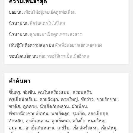
ความเห็นล่าสุด
บอย
บน
เพื่อนไม่อยู่เลยเย็ดตูดพ่อเพื่อน
นิรนาม
บน
พี่ครับแตกในได้ไหม
นิรนาม
บน
ลูกเขยมาเย็ดตูดเพราะสงสาร
เล่นชู้มันคือความสนุก
บน
ผัวเพื่อนอยากเย็ดเลยสนอง
ชอบโดนเย็ด
บน
พ่อมาขอให้เราเป็นเมียอีกคน
คำค้นหา
ขึ้นครู
ข่มขืน
คนในเครื่องแบบ
ครอบครัว
ครูเย็ดนักเรียน
ควยฝังมุก
ควยใหญ่
ชักว่าว
ชายรักชาย
ซาดิส
ดูดควย
น้าเย็ดกับหลาน
ผัวเพื่อน
พี่ชายน้องชายเย็ดกัน
พ่อเย็ดลูก
รุมเย็ด
ลองเย็ดตูด
ลักหลับ
ลุงเย็ดหลาน
ลูกเย็ดพ่อ
สวิงกิ้ง
หนุ่มใหญ่
อมควย
อาเย็ดกับหลาน
เกย์ไบ
เซ็กส์ครั้งแรก
เซ็กส์หมู่