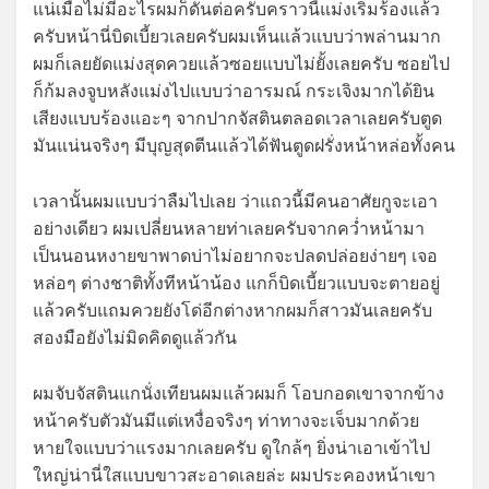
แน่เมื่อไม่มีอะไรผมก็ดันต่อครับคราวนี้แม่งเริ่มร้องแล้ว
ครับหน้านี่บิดเบี้ยวเลยครับผมเห็นแล้วแบบว่าพล่านมาก
ผมก็เลยยัดแม่งสุดควยแล้วซอยแบบไม่ยั้งเลยครับ ซอยไป
ก็ก้มลงจูบหลังแม่งไปแบบว่าอารมณ์ กระเจิงมากได้ยิน
เสียงแบบร้องแอะๆ จากปากจัสตินตลอดเวลาเลยครับตูด
มันแน่นจริงๆ มีบุญสุดตีนแล้วได้ฟันตูดฝรั่งหน้าหล่อทั้งคน
เวลานั้นผมแบบว่าลืมไปเลย ว่าแถวนี้มีคนอาศัยกูจะเอา
อย่างเดียว ผมเปลี่ยนหลายท่าเลยครับจากคว่ำหน้ามา
เป็นนอนหงายขาพาดบ่าไม่อยากจะปลดปล่อยง่ายๆ เจอ
หล่อๆ ต่างชาติทั้งทีหน้าน้อง แกก็บิดเบี้ยวแบบจะตายอยู่
แล้วครับแถมควยยังโด่อีกต่างหากผมก็สาวมันเลยครับ
สองมือยังไม่มิดคิดดูแล้วกัน
ผมจับจัสตินแกนั่งเทียนผมแล้วผมก็ โอบกอดเขาจากข้าง
หน้าครับตัวมันมีแต่เหงื่อจริงๆ ท่าทางจะเจ็บมากด้วย
หายใจแบบว่าแรงมากเลยครับ ดูใกล้ๆ ยิ่งน่าเอาเข้าไป
ใหญ่น่านี่ใสแบบขาวสะอาดเลยล่ะ ผมประคองหน้าเขา