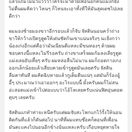
แล้วแถมไม่มีวี่แววว่าใครจะมาด้วยเพื่อนอีกคนแม่งก็ยัง
ไม่ตื่นผมคิดว่า ไหนๆ ก็ไหนจะเอาทั้งทีให้มันสุดเดชไปเลย
ดีกว่า
ผมมองซ้ายมองขวาอีกรอบแล้วก็จับ จัสตินนอนคว่ำถ่าง
ขาให้กว้างเปิดรูตูดให้เด่นชัดก้นเขาแน่นจริงๆ นะยิ่งกว่า
น้องเก่งอีกแต่คือว่ามันเนียนดีแหละมีขนทองๆ ด้วยผม
ชอบตรงนี้แหละไม่รีรอครับ ถ่างขาเสร็จผมก้มลงเลียรูตูด
แม่งเลยอับเหี้ยๆ ครับ ผมหล่อลื่นไม่นาน ผมก็ถอดกางเกง
ออกเล็กน้อยแล้วเสียบควยเข้ารูตูดมันเลยครับ จัสติน
ลืมตาทันที ผมคิดฉิบหายแล้วกูเต็มตีนแน่ๆ แต่มันก็ร้องอู้
อี้ๆ ประมาณว่าเอาออกๆ อะไรแบบนี้ มั้งครับผมก็ไม่สน
อ่ะสอดแม่งเข้าไปต่อแบบว่าโอ้โหเลยครับแน่นฟิตอุ่นตอด
ตุบๆ เลยครับ
จัสตินแกทำท่าจะหนีครับแต่ผมจับสะโพกแกไว้รั้งให้นอน
ติดกันที่แล้วก็ดันต่อไป นาทีที่ผมแทบช๊อคก็ตอนที่เพื่อน
มันตะแคงไปนอนอีกข้างนั่นแหละครับ เกือบหยุดหายใจ