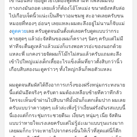
เขานอนหงายอยู่ด้วยไปต้องพูดพล่ามทำเพลงผมจับ
กางเกงมันถอด เลยแล้วก็ต้องโอ้โหแม่ง ขนาดยังหลับล่อ
ไปเกือบเจ็ดนิ้วแน่ะเป็นสีขาวอมชมพู สะอาดเลยครับขน
หมอยที่ทองๆ อ่อนๆ เลยแหละผมตะลึงอยู่ไม่นานก็จับแม่
ง
ดูดควย
เลย ครับดูดจนมันตั้งเด่เลยครับดูดแบบว่ากระ
หายสุดๆ แล้วอ่ะจัสตินของผมก็ครางๆ นิดๆ ครับแต่ไม่มี
ท่าทีจะตื่นดูเหล้าแล้วแม่งก็แรงพอควรอ่ะของนอกด้วย
แหละพี่ แกคงรวยจัดผมก็โม๊กไม่สนแล้วครับแถมตะลึง
เข้าไปใหญ่แม่งเด็กเหี้ยอะไรแข็งเต็มที่ยาวตั้งสิบกว่านิ้ว
เกือบสิบสองนะดูคร่าวๆ ทั้งใหญ่กลิ่นก็พอตัวแหละ
ผมดูดจนสัมผัสได้ถึงอาการเกร็งของฝรั่งหนุ่มกระทงนาย
นี้แต่มันอึดจริงๆ ครับตา ผมต้องเหลือบซ้ายทีควาทีกลัว
ใครจะเห็นเข้าผ่านไปสิบนาทีมั้งมันก็แตกเต็มปาก ผมเลย
ครับแบบว่าคาวสุดๆ แล้วล่ะเพิ่งรู้ว่าเงี่ยนฝรั่งมันรสแบบนี้
นี่เองแต่ก็กระชุ่มกระชวยดีนะ เงี่ยนๆ หนุ่มๆ เนี่ย จัสติน
แบบว่าหายใจแรงเลยครับแต่ไม่รู้อ่ะเมาแบบรุนแรงมาก
เลยผมก็กะว่าจะหายไปจากตรงนั้นให้เร็วที่สุดแต่นี่ก็ดึก