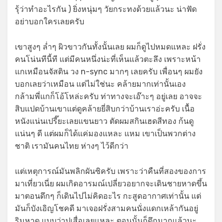
รุ้ว่าทำอะไรกัน ) ยิ่งหนุ่มๆ วัยกระทงด้วยแล้วนะ น่าฟัด
อย่าบอกใครเลยครับ
เขาสูงๆ ล่ำๆ ผิวขาวกันทั้งนั้นเลย ผมก็ดูไปหมดแหละ ฝรั่ง
คนโน่นทีนี้ที แต่มีคนหนึ่งน่ะที่เห็นแล้วตะลึง เพราะหน้า
แกเหมือนจัสติน วง n-sync มากๆ เลยครับ เพื่อนๆ ผมยัง
บอกเลยว่าเหมือน แต่ไม่ใช่นะ คล้ายมากเท่านั้นเอง
กล้ามพี่แกก็โอ้โหล่ะครับ ท่าทางจะเอ๊าะๆ อยู่เลย อาจจะ
สิบแปดบ้านเขาแต่ดูคล้ายยี่สิบกว่าบ้านเราอ่ะครับ เนื้อ
หนังแน่นเปรี๊ยะเลยแขนยาว ตัดผมสกินเฮดสีทอง ก้นดู
แน่นๆ ดี แต่ผมก็ได้แค่มองแหละ แหม เขาเป็นพวกต่าง
ชาติ เรามันคนไทย ห่างๆ ไว้ดีกว่า
แต่เหตุการณ์มันพลิกผันซิครับ เพราะว่าคืนที่สองของการ
มาเที่ยวเนี่ย ผมเกิดอารมณ์เปลี่ยวอยากจะเดินชายหาดขึ้น
มาตอนดึกๆ ก็เดินไปไม่คิดอะไร กะสูดอากาศเท่านั้น แต่
มันก็บังเอิญโชคดี มาเจอฝรั่งสามคนนั่งแดกเหล้ากันอยู่
ริมหาด แบบว่าปูเสื่อเลยแหละ ตอนนั้นก็ดึกมากแล้วนะ