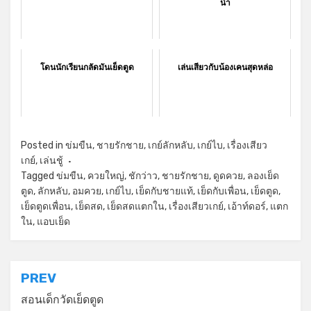
น้ำ
โดนนักเรียนกลัดมันเย็ดตูด
เล่นเสียวกับน้องเคนสุดหล่อ
Posted in
ข่มขืน
,
ชายรักชาย
,
เกย์ลักหลับ
,
เกย์ไบ
,
เรื่องเสียว
เกย์
,
เล่นชู้
Tagged
ข่มขืน
,
ควยใหญ่
,
ชักว่าว
,
ชายรักชาย
,
ดูดควย
,
ลองเย็ด
ตูด
,
ลักหลับ
,
อมควย
,
เกย์ไบ
,
เย็ดกับชายแท้
,
เย็ดกับเพื่อน
,
เย็ดตูด
,
เย็ดตูดเพื่อน
,
เย็ดสด
,
เย็ดสดแตกใน
,
เรื่องเสียวเกย์
,
เอ้าท์ดอร์
,
แตก
ใน
,
แอบเย็ด
แนะแนว
PREV
เรื่อง
สอนเด็กวัดเย็ดตูด