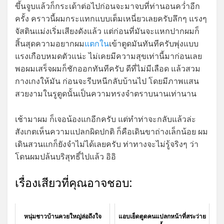
ขึ้นจูบแล้วก็กระเด้าต่อไปก่อนจะมาจบที่ท่านอนคว่ำอีก
ครั้ง คราวนี้ผมกระแทกแบบเต็มเหนี่ยวเลยครับลึกๆ แรงๆ
จัสตินแม่งเริ่มเสียงดังแล้ว แต่ก่อนที่มันจะแหกปากผมก็
สิ้นสุดความอยากผม
แตกใน
เข้าตูดมันทันทีครับพุ่งแบบ
แรงเกือบหมดตัวแน่ะ ไม่เคยมีความสุขเท่านี้มาก่อนเลย
พอผมเสร็จผมก็ชักออกทันทีครับ ดีที่ไม่มีเลือด แล้วสวม
กางเกงให้มัน ก่อนจะรีบหนีกลับบ้านไป โดยมีภาพแสน
สวยงามในรูตูดนั้นเป็นความทรงจำตราบนานเท่านาน
เช้ามาผม ก็เจอน้องแกอีกครับ แต่ทำท่าจะกลับแล้วล่ะ
สังเกตเห็นความแปลกผิดปกติ ก็คือเดินขาถ่างเล็กน้อย ผม
เดินสวนแกก็ยังจำไม่ได้เลยครับ ท่าทางจะไม่รู้จริงๆ ว่า
โดนผมปล้นบริสุทธิ์ไปแล้ว อิอิ
เรื่องเสียวที่คุณอาจชอบ:
หนุ่มชาวบ้านควยใหญ่ล่อถึงใจ
แอบเย็ดตูดคนแปลกหน้าที่สระว่าย