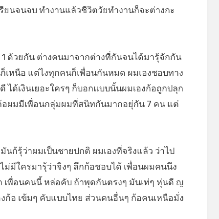
ึ่งเรียนจนจบ ทำงานแล้วชีวิตวัยทำงานก็จะต่างกะ
ปี 1 ด้วยกัน ต่างคนมาจากต่างที่กันจนได้มารุ้จักกัน
ก็เหนือ แต่ไงทุกคนก็เพื่อนกันหมด ผมเองชอบทาง
ท่ดี ได้เงินเยอะใครๆ ก็บอกแบบนั้นผมเองก้อถูกปลุก
 ก้อผมมีเพื่อนกลุ่มผมที่สนิทกันมากอยุ่กัน 7 คน แต่
มันก้รุ้ว่าผมเป็นชายปกติ ผมเองที่จริงแล้ว ว่าไป
ม่มีใครมารุ้ว่าจิงๆ ลึกก้อชอบได้ เพื่อนผมคนนึง
พื่อนคนนี้ หล่อคับ ถ้าพุดกันตรงๆ มันเท่ๆ หุ่นดี ญ
้อ เข้มๆ คับแบบไทย ส่วนคนอื่นๆ ก้อคนเหนือมั่ง