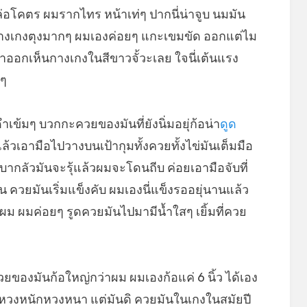
อโคตร ผมรากไทร หน้าเท่ๆ ปากนี่น่าจูบ นมมัน
ป้ากางเกงตุงมากๆ ผมเองค่อยๆ แกะเขมขัด ออกแต่ไม
าออกเห็นกางเกงในสีขาวจั้วะเลย ใจนี่เต้นแรง
วๆ
ข้มๆ บวกกะควยของมันที่ยังนิ่มอยุ่ก้อน่า
ดูด
้วเอามือไปวางบนเป้ากุมทั้งควยทั้งไข่มันเต็มมือ
ากลัวมันจะรุ้แล้วผมจะโดนถีบ ค่อยเอามือจับที่
น ควยมันเริ่มแข็งคับ ผมเองนี่แข็งรออยุ่นานแล้ว
ยผม ผมค่อยๆ รูดควยมันไปมามีน้ำใสๆ เยิ้มที่ควย
ของมันก้อใหญ่กว่าผม ผมเองก้อแค่ 6 นิ้ว ได้เอง
ด้หวงหนักหวงหนา แต่มันดิ ควยมันในเกงในสมัยปี