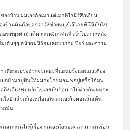
ของบ้าน ผมเองก้อเมาแต่เมาทีไรนี่รุ้สึกเงี่ยน
าของบ้านมันก้อบอกว่าให้ช่วยพยุงไอ้โกยที ให้มันไป
อนพยุงตัวมันดิความหงี่มาทันที เข้าไปเกาะหลัง
อเริ่มเต้นๆๆ หน้าผมนี่ร้อนเลยบวกกะเบียร์และความ
า เดี่ยวแมร่งอ้วกจะเลอะที่นอนมรึงนอนบนเตียง
้อแบกผ้ามาปูพื่นให้ผมกะโกยนอน พอปูเสร็จไอ้นพ
อถึงเตียงฟุบหลับไปเลยมันก้อเมาไม่ต่างกัน ผมกะ
ันใส่ยีนส์ผมก้อเหมือนกัน ผมเองใจตอนนั้นเต้น
ปากมัน
ึงมันเมามันไม่รุ้เรื่อง ผมเองก้อถอดเวลาเมามันร้อน