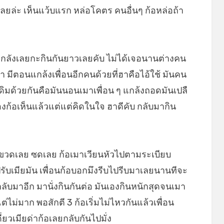
ปีเลยล่ะ เห็นแว้บแรก หล่อโคตร คนอื่นๆ ก้อหล่อถ้า
ร์มายกลังเลยกะกินกันยาวเลยคับ ไม่ได้เจอนานต่างคน
นมา มีตอนแกล้งเพื่อนอีกคนด้วยที่ฮาคือไอ้ใช้ มันคน
เดิมด้วยกันคือมันนอนเมาเพื่อน ๆ แกล้งถอดมันเปลื
องก้อเห็นแล้วแต่แต่คิดในใจ ฮาดีคับ กลับมากิน
ขวดเลย ซดเลย ก้อเมาเวียนหัวไปตามระเบียบ
ับเมียมัน เพื่อนก้อบอกมึงรีบไปรีบมาเลยนานทีจะ
กลับมาอีก มานั่งกินกันต่อ มันเองกินหนักสุดจนเมา
ไม่มาก พอสักตี 3 ก้อเริ่มไม่ไหวกันแล้วเพื่อน
่ยวเมียด่าก้อเลยกลับกันไปมั่ง