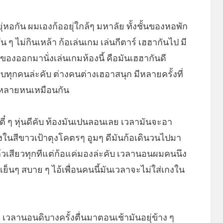
ุ่หอกัน ผมเองก้ออยุ่ใกล้ๆ มหาลัย ทั้งชั้นของหอพัก
วัน ๆ ไม่กินเหล้า ก้อเล่นเกม เล่นกีตาร์ เฮฮากันไป มี
ยืมของออกมานั่งเล่นเกมห้องนี้ คือมันเฮฮากันดี
ทบทุกคนล่ะคับ ต่างคนต่างเฮอาสนุก มีหลายครั้งที่
้อหลายหนเหมือนกัน
ตี๋ ๆ หุ่นดีคับ ท้องมันเปนลอนเลย เวลามันจะอา
กงในสีขาวเป้าตุงโคตรๆ อูมๆ ดีมันก้อเดินวนไปมา
้วเสียวทุกทีแต่ก้อแค่มองล่ะคับ เวลานอนผมคนนึง
เย็นๆ สบาย ๆ ไอ้เพื่อนคนนี้มันเวลาจะไม่ใส่เกงใน
ย
 เวลานอนดิบางครั้งตื่นมาตอนเช้ามันอยุ่ข้าง ๆ