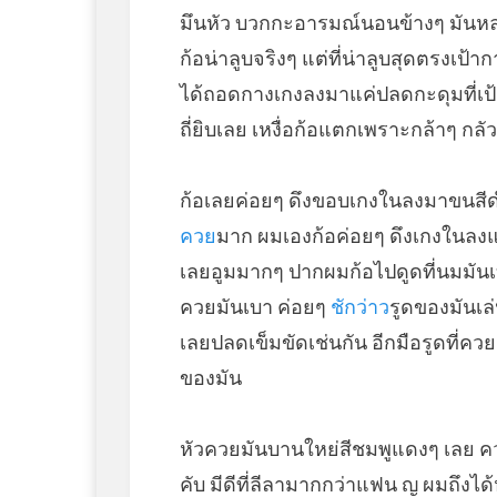
มึนหัว บวกกะอารมณ์นอนข้างๆ มันหล่
ก้อน่าลูบจริงๆ แต่ที่น่าลูบสุดตรงเ
ได้ถอดกางเกงลงมาแค่ปลดกะดุมที่เป้
ถี่ยิบเลย เหงื่อก้อแตกเพราะกล้าๆ กลั
ก้อเลยค่อยๆ ดึงขอบเกงในลงมาขนสีดำเ
ควย
มาก ผมเองก้อค่อยๆ ดึงเกงในลงแล
เลยอูมมากๆ ปากผมก้อไปดูดที่นมมันเบ
ควยมันเบา ค่อยๆ
ชักว่าว
รูดของมันเล่
เลยปลดเข็มขัดเช่นกัน อีกมือรูดที่คว
ของมัน
หัวควยมันบานใหย่สีชมพูแดงๆ เลย ควย
คับ มีดีที่ลีลามากกว่าแฟน ญ ผมถึงไ