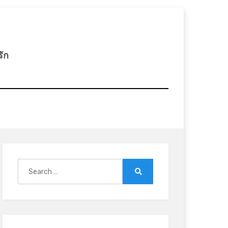
รัก
Search
for:
Search