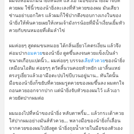
ผมจึงหอมแก้มน้ายิ่งหนึ่งที แล้วเอามือของน้ายิ่งมาจับที่
ควยผม ใช้นิ้วของน้ายิ่งละเลงที่หัวควยของผม มันเสียว
ซ่านอย่าบอกใคร แล้วผมก็ใช้ปากดึงขอบกางเกงในของ
น้ายิ่งให้พ้นควยเผยให้เหนเจ้ามังกรน้อยที่มีน้ำเงี่ยนเยิ้มหัว
ควยกับขนหมอยที่เต้มลำไข่
ผมค่อยๆ สูดดมขนหมอย ได้กลิ่นเยี่ยวโคตรเงี่ยน แล้วจึง
ค่อมปาก
อมควย
ของน้ายิ่ง ดูดขึ้นลงจนควยแข็งเป็นลำ
ขนาดเกือบแปดนิ้ว… ผมค่อยๆ บรรจง
เลียหัวควย
ของน้ายิ่ง
เหมือนไอติม ค่อยๆๆ ตวัดลิ้นวนคอยหัวหยัก เอาลิ้นแหย่
ตรงรูเยี่ยวแล้วเอามือตะปบไข่บีบวนอยู่นาน… ทันใดนั้น
มือของน้ายิ่งก็ขยับที่ควยผมรูดควยของผมขึ้นลง ผมตกใจ
ถอนควยออกจากปาก แต่น้ายิ่งจับหัวของผมไว้ แล้วเอา
ควยยัดปากผมต่อ
ผมมองไปที่หน้าของน้ายิ่ง หลับตาพริ้ม… แล้วกระเด้าควย
ใส่ปากผมอย่างมันส์หัวควย…. พลางมือของน้ายิ่งก็เลื่อน
จากควยของผมไปยังตูด น้ายิ่งถุยน้ำลายในมือของตัวเอง