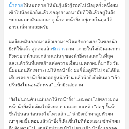
น้ำควย
ให้หมดควย ให้มันรู้แล้วรู้รอดไป มีอยุ่ครั้งหนึ่งผม
เข้าไปห้องน้ายิ่งแล้วเจอถุงยางอนามัยที่ใช้แล้วอยู่ในถึง
ขยะ ผมเอามันออกมาดู น้ำควยน้ายิ่ง อยุ่ภายในถุง ได้
อารมณ์มากเลยครับ
ผมจึงเทมันออกมาแล้วเอามาชโลมกับกางเกงในของน้า
ยิ่งที่ใช้แล้ว สูดดมแล้ว
ชักว่าว
ตาม …ภายในใจก็จินตนากา
ถึงควย หน้าและกล้ามแน่นๆ ของน้ายิ่งจนแตกในที่สุด
และแล้ววันที่เทพเจ้าแห่งความเงี่ยน เมตตาผมก็มาถึง วัน
นี้ผมนอนดึกเพราะแม่ให้รอน้ายิ่ง ผมก็นั่งดูทีวีไป จนได้ยิน
เสียงรถของน้ายิ่งจอดอยู่หน้าบ้าน แล้วน้ายิ่งก็เดินมา “เอ้า
ปริ้นยังไม่นอนอีกหรอ” …น้ายิ่งเอ่ยถาม
“ยังไม่นอนคับ แม่บอกให้รอน้ายิ่ง” …ผมตอบไปพลางมอง
หน้าน้ายิ่งที่มเต็มไปด้วยความแดงจากเหล้า “อ่อๆ งั้นน้า
ขึ้นไปนอนก่อนนะไม่ไหวแล้ว …” น้ายิ่งเข้ามาลูบหัวผม
เบาๆ ผมยิ้มตอบแล้วน้ายิ่งก็เดินขึ้นไปที่ห้องนอน ซักพักผม
จึงเดินตามไป.. ผมเปิดประตูเข้าไป พระเจ้า น้ายิ่งแกถอด