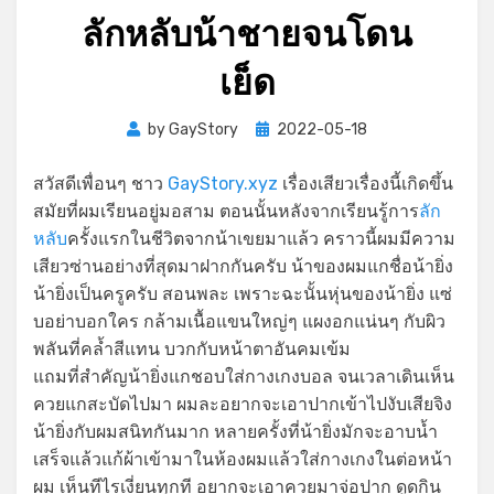
ลักหลับน้าชายจนโดน
เย็ด
Posted
by
GayStory
2022-05-18
on
สวัสดีเพื่อนๆ ชาว
GayStory.xyz
เรื่องเสียวเรื่องนี้เกิดขึ้น
สมัยที่ผมเรียนอยู่มอสาม ตอนนั้นหลังจากเรียนรู้การ
ลัก
หลับ
ครั้งแรกในชีวิตจากน้าเขยมาแล้ว คราวนี้ผมมีความ
เสียวซ่านอย่างที่สุดมาฝากกันครับ น้าของผมแกชื่อน้ายิ่ง
น้ายิ่งเป็นครูครับ สอนพละ เพราะฉะนั้นหุ่นของน้ายิ่ง แซ่
บอย่าบอกใคร กล้ามเนื้อแขนใหญ่ๆ แผงอกแน่นๆ กับผิว
พลันที่คล้ำสีแทน บวกกับหน้าตาอันคมเข้ม
แถมที่สำคัญน้ายิ่งแกชอบใส่กางเกงบอล จนเวลาเดินเห็น
ควยแกสะบัดไปมา ผมละอยากจะเอาปากเข้าไปงับเสียจิง
น้ายิ่งกับผมสนิทกันมาก หลายครั้งที่น้ายิ่งมักจะอาบน้ำ
เสร็จแล้วแก้ผ้าเข้ามาในห้องผมแล้วใส่กางเกงในต่อหน้า
ผม เห็นทีไรเงี่ยนทุกที อยากจะเอาควยมาจ่อปาก ดูดกิน