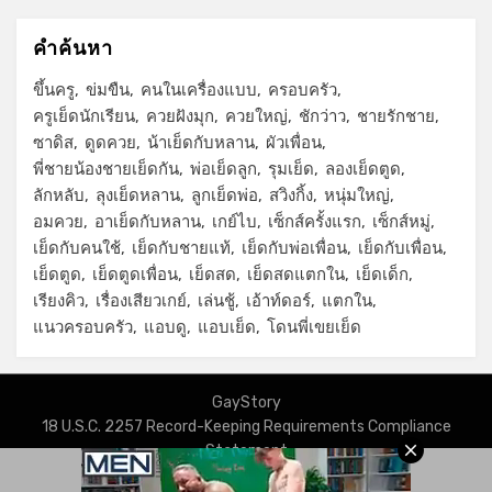
คำค้นหา
ขึ้นครู
ข่มขืน
คนในเครื่องแบบ
ครอบครัว
ครูเย็ดนักเรียน
ควยฝังมุก
ควยใหญ่
ชักว่าว
ชายรักชาย
ซาดิส
ดูดควย
น้าเย็ดกับหลาน
ผัวเพื่อน
พี่ชายน้องชายเย็ดกัน
พ่อเย็ดลูก
รุมเย็ด
ลองเย็ดตูด
ลักหลับ
ลุงเย็ดหลาน
ลูกเย็ดพ่อ
สวิงกิ้ง
หนุ่มใหญ่
อมควย
อาเย็ดกับหลาน
เกย์ไบ
เซ็กส์ครั้งแรก
เซ็กส์หมู่
เย็ดกับคนใช้
เย็ดกับชายแท้
เย็ดกับพ่อเพื่อน
เย็ดกับเพื่อน
เย็ดตูด
เย็ดตูดเพื่อน
เย็ดสด
เย็ดสดแตกใน
เย็ดเด็ก
เรียงคิว
เรื่องเสียวเกย์
เล่นชู้
เอ้าท์ดอร์
แตกใน
แนวครอบครัว
แอบดู
แอบเย็ด
โดนพี่เขยเย็ด
GayStory
18 U.S.C. 2257 Record-Keeping Requirements Compliance
Statement
Privacy Policy