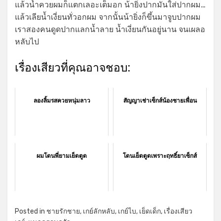
แล้วน้ำควยผมก็แตกเลอะเต็มอก น้ายิ่งปากมันใส่ปากผม…
แล้วเลียน้ำเงี่ยนทั่วอกผม จากนั้นน้ายิ่งก็ขึ้นมาจูบปากผม
เราสองคนดูดปากแลกน้ำลาย น้ำเงี่ยนกันอยู่นาน จนเผลอ
หลับไป
เรื่องเสียวที่คุณอาจชอบ:
ลองลิ้มรสควยหนุ่มลาว
สัญญาเช่าเซ็กส์น้องชายเพื่อน
ผมโดนพี่ยามเย็ดตูด
โดนเย็ดตูดเพราะฤทธิ์ยาเซ็กส์
Posted in
ชายรักชาย
,
เกย์ลักหลับ
,
เกย์ไบ
,
เย็ดเด็ก
,
เรื่องเสียว