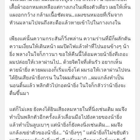
เสื้อผ้าออกหมดเหลือแต่กางเกงในเพียงตัวเดียว เผยให้เห็น
แผงอกกว้าง กล้ามเนื้อชัดเจน…แผงขนหมอยที่เริ่มจาก
หัวนมลามไปจนถึงสะดือแล้วหายเข้าไปในกางเกงใน
เพียงแค่นั้นความกระสันก็วิ่งพล่าน ความร่านที่มีก็ผลักดัน
ความเงี่ยนให้เดินหน้า ผมปิดไฟแล้วทำที่ไปนอนข้างๆ น้า
ยิ่ง พลางในใจก็ภาวนา ขอให้คืนนี้ได้อมควยน้ายิ่งทีเถอะ
ผมปล่อยให้เวลาผ่านไป… ด้วยจิตใจที่เต้นรัว อยากเห็น
ควยน้ายิ่ง ควยผมเองก็เริ่มแข็งโด่ ผมรอให้เวลาผ่านไปจน
ได้ยินเสียงน้ายิ่งกรน ในใจผมสั่นมาก …ผมแกล้งทำเป็น
นอนดิ้นแล้ว พลิกตัวไปกอดน้ายิ่ง ในใจก็กลัวว่าน้ายิ่งจะ
ตื่นขึ้นมา
แต่ก็ไม่เลย ยังคงได้ยินเสียงลมหายในที่นิ่งเช่นเดิม ผมจึง
ทำเป็นพลิกตัวอีกครั้งแล้วเลื่อนมือไปยังควยของน้ายิ่ง
แล้วทำเป็นลูบเบาๆ แต่น้ายิ่งก็ยังคงนิ่งเช่นเดิม…. ผมจึง
แกล้งเขย่าตัวของน้ายิ่ง… “น้ายิ่งๆๆ ” แต่น้ายิ่งก็ไม่ขยับตัว