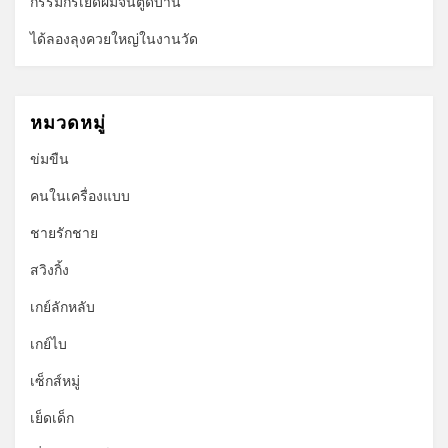
กรรมกรเย็ดผมจนตูดบาน
ได้ลองลุงควยใหญ่ในงานวัด
หมวดหมู่
ข่มขืน
คนในเครื่องแบบ
ชายรักชาย
สวิงกิ้ง
เกย์ลักหลับ
เกย์ไบ
เซ็กส์หมู่
เย็ดเด็ก