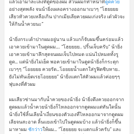
แล้วเอามาละเลงที่ตูดของผม ส่วนผมก็ทำหน้าที่
ดูดควย
อย่างสุดพลัง จนน้ายิ่งเผลอครางออกมาเบาๆ “โฮยยยย
เสียวหัวควยเหลือเกิน ปากเมียเลียควยผมเก่งจริง เด๋วผัวจะ
ให้กินน้ำควยนะ”
น้ายิ่งกระเด้าปากผมอยู่นาน แล้วแกก็จับผมขึ้นคร่อมแล้ว
เอาควยเข้ามาในตูดผม…. “โฮยยยย.. ปริ้นเจ็บครับ” น้ายิ่ง
เอาควยเข้ามาลึกสุดจนผมเจ็บไปหมด แน่นไปหมดทั้งรู
ตูด… แต่น้ายิ่งไม่เย็ด พอควยเข้ามาในตูดน้ายิ่งก็กระตุก
เบาๆๆ “โอยยยย ควยรัด…โอยยยน้ำแตกใส่รูฟิตชิบหาย..
ยังไม่ทันเย็ดเรยโอยยยย” น้ายิ่งแตกใส่ตัวผมแล้วค่อยๆๆ
ฟุบลงที่ตัวผม
ผมเสียวซ่านมากับน้ำควยของน้ายิ่ง น้ายิ่งดึงควยออกจาก
ตูดผมแล้วน้ำควยน้ายิ่งก็ไหลออกจากตูดผมแต่ทันใดนั้น
น้ายิ่งใช้ลิ้นเลียน้ำเงี่ยนของตัวเองที่ไหลออกมาจากตูดผม
เลียจนสะอาด ลิ้นแยงเข้าไปในตูดผมบ้าง แล้วน้ายิ่งก็ขึ้น
มาหาผม
ชักว่าว
ให้ผม… “โฮยยยย จะแตกแล้วครับ” และ