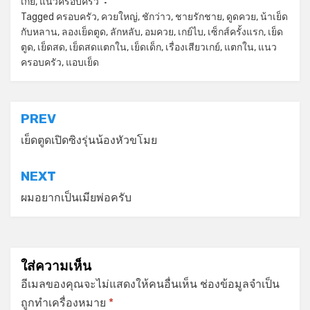
เกย์
,
แนวครอบครัว
Tagged
ครอบครัว
,
ควยใหญ่
,
ชักว่าว
,
ชายรักชาย
,
ดูดควย
,
น้าเย็ด
กับหลาน
,
ลองเย็ดตูด
,
ลักหลับ
,
อมควย
,
เกย์ไบ
,
เซ็กส์ครั้งแรก
,
เย็ด
ตูด
,
เย็ดสด
,
เย็ดสดแตกใน
,
เย็ดเด็ก
,
เรื่องเสียวเกย์
,
แตกใน
,
แนว
ครอบครัว
,
แอบเย็ด
แนะแนว
PREV
เรื่อง
เย็ดตูดเปิดซิงรุ่นน้องหัวขโมย
NEXT
ผมอยากเป็นเมียพ่อครับ
ใส่ความเห็น
อีเมลของคุณจะไม่แสดงให้คนอื่นเห็น
ช่องข้อมูลจำเป็น
ถูกทำเครื่องหมาย
*