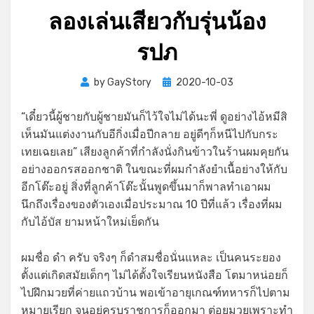
ลองเล่นเสียวกับรุ่นน้อง
รปภ
Posted
by
GayStory
2020-10-03
on
“เดี๋ยวนี้ผู้ชายกับผู้ชายมันก็ไว้ใจไม่ได้นะพี่ ดูอย่างไอ้หมีสิ
เห็นมันแต่งงานกับอีกิ่งเมื่อปีกลาย อยู่ดีๆก็หนีไปกับกระ
เทยเฉยเลย” เสียงลูกค้าที่กำลังนั่งกินข้าวในร้านผมคุยกัน
อย่างออกรสออกชาติ ในขณะที่ผมกำลังยำเนื้อย่างให้กับ
อีกโต๊ะอยู่ สิ่งที่ลูกค้าโต๊ะนั้นพูดขึ้นมาก็พาลทำเอาผม
นึกถึงเรื่องของตัวเองเมื่อประมาณ 10 ปีที่แล้ว เรื่องที่ผม
กับไอ้บัส ยามหน้าใหม่เย็ดกัน
ผมชื่อ ดำ ครับ จริงๆ ก็ดำสมชื่อนั่นแหละ เป็นคนระยอง
ตั้งแต่เกิดสมัยเด็กๆ ไม่ได้ตั้งใจเรียนหนังสือ โตมาหน่อยก็
ไปฝึกมวยที่ค่ายแถวบ้าน พอเข้าอายุเกณฑ์ทหารก็ไปตาม
หมายเรียก จนอยู่ครบราชการก็ออกมา ต่อยมวยเพราะทำ