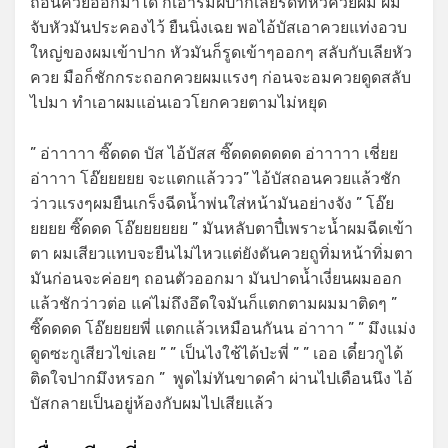
ถอนควยออกมาได้ ก็เอาริมฝีปากเลียรีดที่หัวควยผม ผม
จับหัวมันประคองไว้ ยืนนิ่งเฉย พอไอ้บัสเอาควยแท่งอวบ
ใหญ่ของผมเข้าปาก หัวมันก็รูดเข้าๆออกๆ สลับกับเลียหัว
ควย มือก็ชักกระถอกควยผมแรงๆ ก่อนจะอมควยดูดสลับ
ไปมา ทำเอาผมแอ่นเอวโยกควยตามไม่หยุด
” อ่าาาาา ซิ๊ดดด บัส ไอ้บัสส ซิ๊ดดดดดดด อ่าาาาา เชี่ยย
อ่าาาา โอ๊ยยยยย จะแตกแล้ววว” ไอ้บัสถอนควยแล้วชัก
ว่าวแรงๆผมยืนเกร็งฉีดน้ำพ่นใส่หน้ามันอย่างจัง ” โอ๊ย
ยยยย ซิ๊ดดด โอ๊ยยยยยย ” มันหลับตาปี๋เพราะน้ำผมฉีดเข้า
ตา ผมเสียวแทบจะยืนไม่ไหวแต่ยังดันควยถูทิ่มหน้าทิ่มตา
มันก่อนจะค่อยๆ ถอนตัวออกมา มันปาดน้ำเงี่ยนผมออก
แล้วชักว่าวต่อ แค่ไม่ถึงอึดใจมันก็แตกตามผมมาติดๆ ”
ซิ๊ดดดด โอ๊ยยยยพี่ แตกแล้วเหมือนกันน อ่าาาา ” ” มึงแม่ง
ดูดซะกูเสียวไข่เลย ” ” เป็นไงใช้ได้ป่ะพี่ ” ” เออ เดี๋ยวกูได้
ติดใจปากมึงหรอก ” พูดไม่ทันขาดคำ ผ่านไปเดือนนึง ไอ้
บัสกลายเป็นอยู่ห้องกับผมไปเสียแล้ว