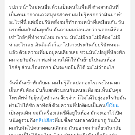
รปภ หน้าใหม่คนอื่น ล้วนเป็นคนในพื้นที่ ต่างจากมันที่
เป็นคนมาจากแถวสมุทรสาคร ผมไม่รู้หรอกว่ามันมาทำ
อะไรที่นี่ แต่เมื่อบริษัทสั่งผมก็ทำตามหน้าที่เหมือนกัน วัน
แรกที่ผมกับมันคุยกัน มันถามผมก่อนเลยว่า พอจะมีห้อง
เช่าใกล้ๆที่ทำงานไหม เพราะ มันไม่มีรถ ไม่มีห้อง ไม่มี
ห่าอะไรเลย เงินติดตัวก็เอาไปวางประกันกับบริษัทหมด
แล้ว ด้วยความที่ผมอยู่คนเดียวเลย ชวนมันไปอยู่ที่ห้องพัก
ผม คุยกับมันว่า พอทำงานได้ก็ให้มันย้ายไปนอนห้อง
ใกล้ๆ ส่วนเรื่องรถรา มันจะขอยืมก็ได้ ผมไม่ว่าอะไร
วันที่มันเข้าพักกับผม ผมไม่รู้สึกแปลกอะไรตรงไหน ตก
เย็นกลับห้อง มันก็แยกตัวนอนกันคนละฝั่ง ผมเห็นมันคุย
โทรศัพท์กับผู้หญิงซักคน จ๊ะๆจ๋าๆ ก็ไม่ได้ไปยุ่งอะไรกับมัน
ผ่านไปได้ซัก อาทิตย์ ด้วยความที่ปกติผมเป็นคน
ขี้เงี่ยน
เป็นทุนเดิม ผมมีเครื่องเล่นซีดีอยู่ในห้อง มักจะเอาไว้เปิด
หนังดูรวมถึง
คลิปเสียว
ที่ผมซื้อตามตลาดนัดมาดู วันนั้น
ผมกับมันไปตลาดตอนเลิกกะ มันบอกผมว่าเดี๋ยวมันกลับ