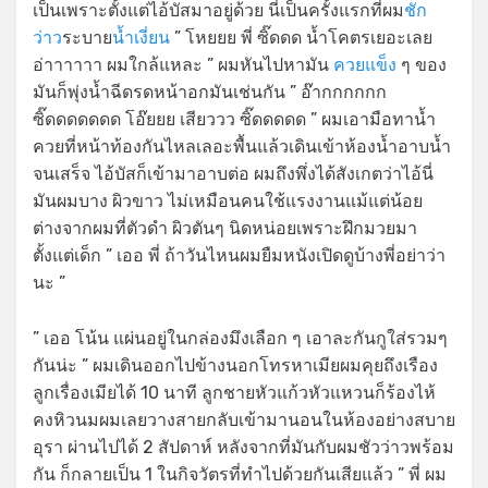
เป็นเพราะตั้งแต่ไอ้บัสมาอยู่ด้วย นี่เป็นครั้งแรกที่ผม
ชัก
ว่าว
ระบาย
น้ำเงี่ยน
” โหยยย พี่ ซิ๊ดดด น้ำโคตรเยอะเลย
อ่าาาาาา ผมใกล้แหละ ” ผมหันไปหามัน
ควยแข็ง
ๆ ของ
มันก็พุ่งน้ำฉีดรดหน้าอกมันเช่นกัน ” อ๊ากกกกกก
ซิ๊ดดดดดดด โอ๊ยยย เสียววว ซิ๊ดดดดด ” ผมเอามือทาน้ำ
ควยที่หน้าท้องกันไหลเลอะพื้นแล้วเดินเข้าห้องน้ำอาบน้ำ
จนเสร็จ ไอ้บัสก็เข้ามาอาบต่อ ผมถึงพึ่งได้สังเกตว่าไอ้นี่
มันผมบาง ผิวขาว ไม่เหมือนคนใช้แรงงานแม้แต่น้อย
ต่างจากผมที่ตัวดำ ผิวตันๆ นิดหน่อยเพราะฝึกมวยมา
ตั้งแต่เด็ก ” เออ พี่ ถ้าวันไหนผมยืมหนังเปิดดูบ้างพี่อย่าว่า
นะ ”
” เออ โน้น แผ่นอยู่ในกล่องมึงเลือก ๆ เอาละกันกูใส่รวมๆ
กันน่ะ ” ผมเดินออกไปข้างนอกโทรหาเมียผมคุยถึงเรือง
ลูกเรื่องเมียได้ 10 นาที ลูกชายหัวแก้วหัวแหวนก็ร้องไห้
คงหิวนมผมเลยวางสายกลับเข้ามานอนในห้องอย่างสบาย
อุรา ผ่านไปได้ 2 สัปดาห์ หลังจากที่มันกับผมชัวว่าวพร้อม
กัน ก็กลายเป็น 1 ในกิจวัตรที่ทำไปด้วยกันเสียแล้ว ” พี่ ผม