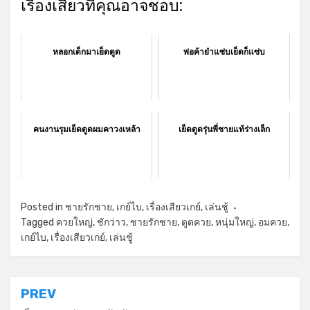
เรื่องเสียวที่คุณอาจชอบ:
หลอกเด็กมาเย็ดตูด
พ่อค้ายำแซ่บเย็ดก็แซ่บ
คนงานรุมเย็ดตูดผมคาวงเหล้า
เย็ดตูดรุ่นพี่ชายแท้ร่างเล็ก
Posted in
ชายรักชาย
,
เกย์ไบ
,
เรื่องเสียวเกย์
,
เล่นชู้
Tagged
ควยใหญ่
,
ชักว่าว
,
ชายรักชาย
,
ดูดควย
,
หนุ่มใหญ่
,
อมควย
,
เกย์ไบ
,
เรื่องเสียวเกย์
,
เล่นชู้
แนะแนว
PREV