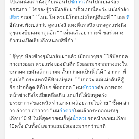
โป๊เล่มนึงแต่ก็นั่งดูกับเพื่อนไป
ชักว่าว
กันไปก็เป็นเรื่อง
ธรรมดา ” ใครจะรู้ว่ามึงกลับมาเร็วแบบนี้ล่ะว่ะ แม่งกำลัง
เสียว
ๆเลย ” ” ไหน โห ควยนิโกธแม่งใหญ่ดีนะพี่ ” ” เออ
หี
อีนั่นจะพังเปล่าว่ะ ดูดแม่งสิ แทงหีแท่งนึง แทงตูดแท่งนึง
ดูๆแม่งบีบนมมาดูดอีก ” ” เห็นแล้วอยากว่ะพี่ ขอร่วมวง
ด้วยนะเปิดเสียงอีกหน่อยสิพี่ดำ ”
” จุ๊ๆๆๆ ห้องข้างๆมันกลับมาแล้ว เปิดเบาๆพอ ” ไอ้บัสถอด
กางเกงออก ควยแท่งของมันดีด ผึงออกมาจากกางเกงใน
ขนาดควยมันเล็กกว่าผม สั้นกว่าผมเป็นนิ้วได้ ” อ่าาาา พี่
ดูแม่งดิ กระแทกทีหีพังแน่ๆเลย ” ” เออว่ะ แต่แม่งดันหีสู้
อีก ปากก็ดูด หีก็โยก ซิ๊ดดดดด ” ผม
ชักว่าว
ต่อ ภาพตรง
หน้าช่างถึงใจเสียเหลือเกิน แถมได้ไอ้บัสพูดเร่ง
บรรยากาศของหนัง ทำเอาผมคล้อยตามไปด้วย ” ซิ๊ดด อ่า
าา อ่าาาา อ่าาาาา ” ผม
กำควย
โตแล้วกระถอกแรงๆ
เกือบ 10 ที ในที่สุดควยผมก็พุ่ง
น้ำควย
รดหน้าอกผมเกือบ
10ครั้ง มันทั้งข้นขาวแถมยังเยอะมากกว่าปกติ