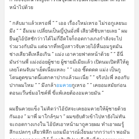
หน้าไปด้วย
” กลับมาแล้วเหรอพี่ ” ” เออ เรื่องใหม่เหรอ ไม่รอกูเลยนะ
มึง ” ” อืมมม เปลี่ยนเป็นญี่ปุ่นมั่งพี่ เสียวดีชิบหายเลย ” ผม
ยืนดูไอ้บัสชักว่าวได้ไม่กี่อึดใจก็ถอดกางเกงกำลังจะไป
ร่วมวงกับมัน แต่ฉากที่หญิงสาวจับควยไอ้หื่นอมรูดมัน
ช่างเสียวดีเหลือเกิน ” แม่ง เอาควยฟาดหน้าด้วย ” ” อีนี่
มันร่านพี่ แม่งอ่อยผู้ชาย ผู้ชายมีเมียแล้ว เปิดนมเปิดหีให้ดู
เลยโดนจับมาเย็ดเนี่ยแหละ ” ” เออ ซิ๊ดดดด แม่ง เป็นกู
โดนดูดขนาดนี้แตกคาปากแล้วนะเนี่ย ” ” จริงป่ะพี่ ลองกับ
ปากผมไหม ” ” มึงกล้า
อมควย
กูเหรอ ” ” เคยอมสมัยก่อน
ตอนแว๊นซ์มอไซค์พี่ ขี่แพ้เลยต้องอมควยมัน ”
ผมยืนควยแข็ง ไม่คิดว่าไอ้บัสจะเคยอมควยให้ผุ้ชายด้วย
กันเอง ” มาพี่ มาใกล้ๆมา ” ผมขยับตัวเข้าไปหายังไม่ทัน
จะถอดกางเกงใน ไอ้บัสเอาหน้ามาถูควยผม ทำเอาผมรู้
สึกแปลกๆ เสียวพิลึก แถมมีอารณ์เงี่ยนมากกว่าเก่า พอมัน