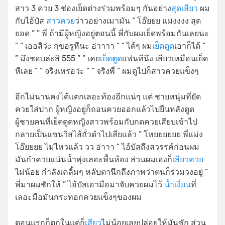
สาว 3 ควย 3 ช่องเย็ดต่างร่วมพร้อมๆ กันอย่าง
สุดเสียว
ผม
กับไอ้บัส
สาวควย
ว่าวอย่างเมามัน ” โอ๊ยยย แม่งงงง สุด
ยอด ” ” พี่ ถ้ามีผู้หญิงอยู่ตอนนี้ พี่กับผมเย็ดพร้อมกันเลยนะ
” ” เออสิว่ะ กุขอรูหีนะ อ่าาาา ” ” ได้ๆ ผม
เย็ดตูด
เอาก็ได้ ”
” มึงชอบล่ะสิ 555 ” ” เคย
เย็ดตูด
แฟนทีนึง เสียวเหมือนเย็ด
หีเลย ” ” จริงเหรอว่ะ ” ” จริงพี่ ” ผมดูไปก็สาวควยแข็งๆ
อีกไม่นานคงได้แตกเลอะท้องอีกแน่ๆ แต่ ชายหนุ่มที่ยัด
ควยใส่ปาก ผู้หญิงอยู่ก็ถอนควยออกแล้วไปยืนหลังตูด
ผู้ชายคนที่เย็ดตูดหญิงสาวพร้อมกับกดควยเสียบเข้าไป
กลายเป็นแซนวิสไส้ถั่วดำไปเสียแล้ว ” โหยยยยยย พี่แม่ง
โอ๊ยยยย ไม่ไหวแล้ว วว อ่าาา ” ไอ้บัสถึงสวรรค์ก่อนผม
มันกำควยแน่นน้ำพุ่งเลอะพื้นห้อง ส่วนผมเองก็
เสียวควย
ไม่น้อย กำลังเคลิ้มๆ หลับตานึกถึงภาพว่าตนก็ร่วมวงอยู่ ”
พี่มาผมชักให้ ” ไอ้บัสเอามือมาจับควยผมไว้
น้ำเงี่ยน
ที่
เลอะมือมันกระทอกควยแข็งๆของผม
ตอนแรกก็ตกในแต่ก็
เสียว
ไม่น้อยเลยปล่อยให้มันชัก ส่วน