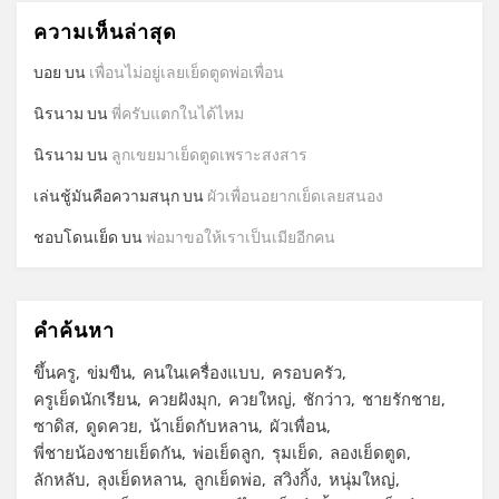
ความเห็นล่าสุด
บอย
บน
เพื่อนไม่อยู่เลยเย็ดตูดพ่อเพื่อน
นิรนาม
บน
พี่ครับแตกในได้ไหม
นิรนาม
บน
ลูกเขยมาเย็ดตูดเพราะสงสาร
เล่นชู้มันคือความสนุก
บน
ผัวเพื่อนอยากเย็ดเลยสนอง
ชอบโดนเย็ด
บน
พ่อมาขอให้เราเป็นเมียอีกคน
คำค้นหา
ขึ้นครู
ข่มขืน
คนในเครื่องแบบ
ครอบครัว
ครูเย็ดนักเรียน
ควยฝังมุก
ควยใหญ่
ชักว่าว
ชายรักชาย
ซาดิส
ดูดควย
น้าเย็ดกับหลาน
ผัวเพื่อน
พี่ชายน้องชายเย็ดกัน
พ่อเย็ดลูก
รุมเย็ด
ลองเย็ดตูด
ลักหลับ
ลุงเย็ดหลาน
ลูกเย็ดพ่อ
สวิงกิ้ง
หนุ่มใหญ่