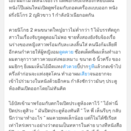
เอง ผมก็ไม่ได้สนใจอะไร แต่พอกลับถึงห้องก็หยิบแผ่น
หนังโป๊แผ่นใหม่เปิดดูพร้อมกับถอดเครื่องแบบออก หนัง
ฝรั่งนิโกร 2 ญผิวขาว 1 กำลังนัวเนียกอดกัน
ควยนิโกธ 2 คนขนาดใหญ๋ยาวไม่ต่ำกว่า 1 ไม้บรรทัดถูก
สาวในเรื่องจับรูดดูดอมไม่พอ ชายทั้งสองยังจับจ้องเรื่อ
นร่างของหญิงสาวพร้อมกับละเลงลิ้นใส่ คนนึงก้มเลียหี
อีกคนกำควยให้ผู้หญิงอม
ดูดควย
ช๊อตเด็ดที่ผมเห็นทำเอา
ผมตาลุกวาวสาวควยแท่งพอเหมาะ ขนาด 6 นิ้วครึ่ง ของ
ผมยิกๆ ยิ่งผมเห็นไอ้มืดแทง
หัวควย
บี้ปาก
รูหี
แล้วกดเข้าไป
ครึ่งลำก่อนจะแท่งสุดโคน ทำเอาผม
เสียว
จนอยากจะ
เข้าไปร่วมวงในหนังด้วยอีกคน กำลังชักว่าวมันๆ ประตู
ห้องดันเปิดออกโดยไม่ทันคิด
ไอ้บัสเข้ามาพร้อมกับตกใจเปิดประตูห้องคาไว้ ” ไอ้ห่านี่
ปิดประตูสิวะ ” มันปิดประตูห้องทันที ” โห พี่ เห็นรีบๆ กลับ
นึกว่ามาทำอะไร ” ผมควยหดเล็กน้อย แต่ก็ไม่ได้ซีเรียส
เท่าไหร่เพราะอย่างว่าตอนเป็นทหารในค่าย บางทีหนังสือ