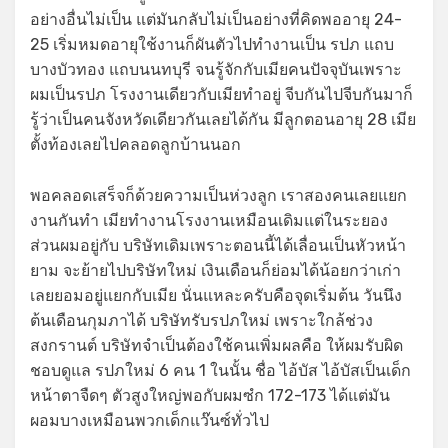
อย่างอื่นไม่เป็น แต่มันกลับไม่เป็นอย่างที่คิดพออายุ 24-
25 เริ่มหมดอายุใช้งานก็ผันตัวไปทำงานเป็น รปภ แถบ
บางบัวทอง แถบนนทบุรี จนรู้จักกับเมียคนปัจจุบันเพราะ
ผมเป็นรปภ โรงงานเดียวกับเมียทำอยู่ จีบกันไปจีบกันมาก็
รู้ว่าเป็นคนจังหวัดเดียวกันเลยได้กัน มีลูกตอนอายุ 28 เมีย
ตั้งท้องเลยไปคลอดลูกบ้านนอก
พอคลอดเสร็จก็ด้วยความเป็นห่วงลูก เราสองคนเลยแยก
งานกันทำ เมียทำงานโรงงานเหมือนเดิมแต่ในระยอง
ส่วนผมอยู่กับ บริษัทเดิมเพราะตอนนี้ได้เลื่อนเป็นหัวหน้า
ยาม จะย้ายไปบริษัทใหม่ เงินเดือนก็ย่อมได้น้อยกว่าเก่า
เลยยอมอยู่แยกกับเมีย นั่นแหละครับคือจุดเริ่มต้น วันนึง
ต้นเดือนกุมภาได้ บริษัทรับรปภใหม่ เพราะใกล้ช่วง
สงกรานต์ บริษัทจำเป็นต้องใช้คนเพิ่มผลคือ ให้ผมรับผิด
ชอบดูแล รปภใหม่ 6 คน 1 ในนั้น ชื่อ ไอ้บัส ไอ้บัสเป็นเด็ก
หน้าตาจืดๆ ตัวสูงใหญ่พอกับผมซํก 172-173 ได้แต่มัน
ผอมบางเหมือนพวกเด็กแว๊นซ์ทั่วไป