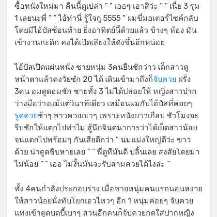
ซื้อหนังใหม่มา คืนนี้ดูเปล่า ” ” เออๆ เอาสิว่ะ ” ” เนี่ย 3 รุม
1 เลยนะพี่ ” ” ไอ้ห่านี่ รู้ใจกู 5555 ” ผมขี่มอเตอร์ไซค์กลับ
โดยมีไอ้บัสซ้อนท้าย ยิ่งอาทิตย์นี้ด้วยแล้ว ข้างๆ ห้อง มัน
เข้างานกะดึก คงได้เปิดเสียงให้ดังขึ้นอีกหน่อย
ไอ้บัสเปิดแผ่นหนัง ชายหนุ่ม 3คนยืนชักว่าว เด็กสาวดู
หน้าตาแล้วคงวัยซํก 20 ได้ เดินเข้ามาถึงก็
จับควย
ฝรั่ง
3คน อมดูดอมชัก ชายทั้ง 3 ไม่ได้ปล่อยให้ หญิงสาวปาก
ว่างมือว่างแม้แต่วินาทีเดียว เหมือนผมกับไอ้บัสที่ค่อยๆ
รูดควย
ช้าๆ สาวควยเบาๆ เพราะหนังยาวเกือบ ชัวโมงจะ
รีบชักให้แตกไปทำไม สู้นึกจินตนาการว่าได้เย็ดสาวน้อย
จนแตกไปพร้อมๆ กันเสียดีกว่า ” นมแม่งใหญ่ดีว่ะ ขาว
ด้วย น่าดูดชิบหายเลย ” ” พี่ดูหีมันดิ ปลิ้นเลย สงสัยโดยมา
ไม่น้อย ” ” เออ ไม่งั้นมันจะรับสามควยได้ไงล่ะ ”
ทั้ง 4คนกำลังประกอบร่าง เมื่อชายหนุ่มคนแรกนอนหงาย
ให้สาวน้อยนั่งทับโยกเอวไหวๆ อีก 1 หนุ่มค่อยๆ จับควย
แทงเข้าตูดบดบี้เบาๆ สวนอีกคนก็จับควยกดใส่ปากหญิง