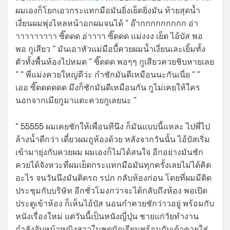
ผมเองก็โยกเอวกระแทกมือมันยิ่งเย็ดยิ่งมัน ท้ายสุดน้ำ
เงี่ยนผมพุ่งไหลหน้าอกผมจนได้ ” อ๊ากกกกกกกกก อ่า
าาาาาาาาา ซิ๊ดดด อ่าาาา ซิ๊ดดด แม่งงง เย็ด ไอ้บัส พอ
พอ กูเสียว ” มันเอาหัวแม่มือบี้ควยผมน้ำเงี่ยนเละเยิ้มทั้ง
ตัวทั้งพื้นห้องไปหมด ” ซิ๊ดดด พอๆๆ กูเสียวควยชิบหายเลย
” ” พี่แม่งควยใหญ่ดีว่ะ กำชักมันดีเหมือนนะกันเนี่ย ” ”
เออ ซิ๊ดดดดดด มึงก็ชักมันดีเหมือนกัน กูไม่เคยให้ใคร
นอกจากเมียกูมาแตะควยกูเลยนะ ”
” 55555 ผมเคยชักให้เพื่อนทีนึง ก็มันแบบนี้แหละ ไปพี่ไป
ล้างน้ำดีกว่า เดี๋ยวผมถูห้องด้วย หลังจากวันนั้น ไอ้บัสเริ่ม
เข้ามายุ่งกับควยผม ผมเองก็ไม่ได้สนใจ อีกอย่างมันชัก
ควยได้จังหวะที่ผมเย็ดกระแทกมือมันทุกครั้งเลยไม่ได้คิด
อะไร จนวันนึงมันติดรถ รปภ กลับห้องก่อน โดยที่ผมมีติด
ประชุมกับบริษัท อีกชั่วโมงกว่าจะได้กลับถึงห้อง พอเปิด
ประตูเข้าห้อง ก็เห็นไอ้บัส นอนกำควยชักว่าวอยู่ พร้อมกับ
หนังเรื่องใหม่ แต่วันนี้เป็นหนังญี่ปุ่น ชายแก่วัยทำงาน
กำลังจับหน้าหญิงสาวในชุดนักเรียนพร้อมกับเด้าควยใส่