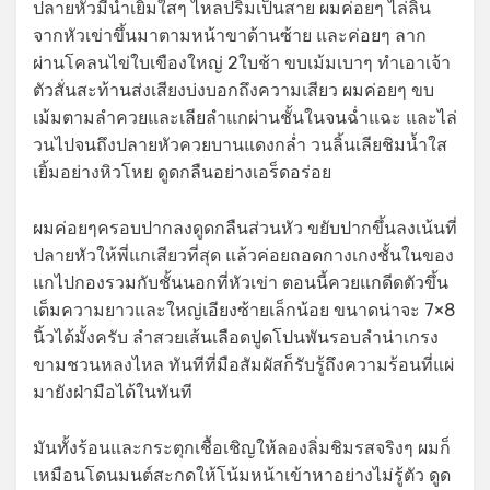
ปลายหัวมีน้ำเยิ้มใสๆ ไหลปริ่มเป็นสาย ผมค่อยๆ ไล่ลิ้น
จากหัวเข่าขึ้นมาตามหน้าขาด้านซ้าย และค่อยๆ ลาก
ผ่านโคลนไข่ใบเขืองใหญ่ 2ใบช้า ขบเม้มเบาๆ ทำเอาเจ้า
ตัวสั่นสะท้านส่งเสียงบ่งบอกถึงความเสียว ผมค่อยๆ ขบ
เม้มตามลำควยและเลียลำแกผ่านชั้นในจนฉ่ำแฉะ และไล่
วนไปจนถึงปลายหัวควยบานแดงกล่ำ วนลิ้นเลียชิมน้ำใส
เยิ้มอย่างหิวโหย ดูดกลืนอย่างเอร็ดอร่อย
ผมค่อยๆครอบปากลงดูดกลืนส่วนหัว ขยับปากขึ้นลงเน้นที่
ปลายหัวให้พี่แกเสียวที่สุด แล้วค่อยถอดกางเกงชั้นในของ
แกไปกองรวมกับชั้นนอกที่หัวเข่า ตอนนี้ควยแกดีดตัวขึ้น
เต็มความยาวและใหญ่เอียงซ้ายเล็กน้อย ขนาดน่าจะ 7×8
นิ้วได้มั้งครับ ลำสวยเส้นเลือดปูดโปนพันรอบลำน่าเกรง
ขามชวนหลงไหล ทันทีที่มือสัมผัสก็รับรู้ถึงความร้อนที่แผ่
มายังฝ่ามือได้ในทันที
มันทั้งร้อนและกระตุกเชื้อเชิญให้ลองลิ่มชิมรสจริงๆ ผมก็
เหมือนโดนมนต์สะกดให้โน้มหน้าเข้าหาอย่างไม่รู้ตัว ดูด