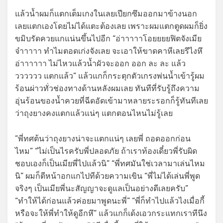
แล้วน้ำผมก็แตกเต็มเกงในเลยเปียกซึมออกมาข้างนอก
เลยแตกเองโดยไม่ได้แตะต้องเลย เพราะผมแตกตูดผมก็ยิ่ง
ขมิบรัดควยแกแน่นขึ้นไปอีก “อ่าาาาาโอยยยยฟิตจังเมีย
จ๋าาาาา ทำไมตอดเก่งจังเลย จะเอาให้ขาดคาหีเลยรึไงหึ
อ่าาาาาา ไม่ไหวแล้วน้ำผัวจะออก ออก ละ ละ แล้ว
วววววว แตกแล้ว” แล้วแกก็กระตุกตัวเกรงพ่นน้ำเข้ารู้ผม
ร้อนผ่าวทั่วช่องทางด้านหลังผมเลย ทันทีที่รับรู้ถึงความ
อุ่นร้อนของน้ำควยที่ฉีดอัดเข้ามาหลายระรอกก็รู้ทันทีเลย
ว่าถุงยางคงแตกแล้วแน่ๆ แตกตอนไหนไม่รู้เลย
”พี่ทศต้นว่าถุงยางน่าจะแตกแน่ๆ เลยพี่ ถอดออกก่อน
ไหม” “ไม่เป็นไรครับพี่ปลอดภัย ถ้าเราท้องเดี๋ยวพี่รับผิด
ชอบเองก็เป็นเมียพี่ไปแล้วนิ” “พี่ทศมันใช่เวลามาเล่นไหม
นิ” ผมก็ตีหน้าอกแกไปทีด้วยความเขิน “พี่ไม่ได้เล่นพี่พูด
จริงๆ เป็นเมียพี่นะสัญญาจะดูแลเป็นอย่างดีเลยครับ”
“ทำให้ได้ก่อนแล้วค่อยมาพูดนะพี่” “พี่ก็ทำไปแล้วไงเมื่อกี้
หรือจะให้พี่ทำให้ดูอีกหึ” แล้วแกก็เด้งเอวกระแทกเราทีนึง