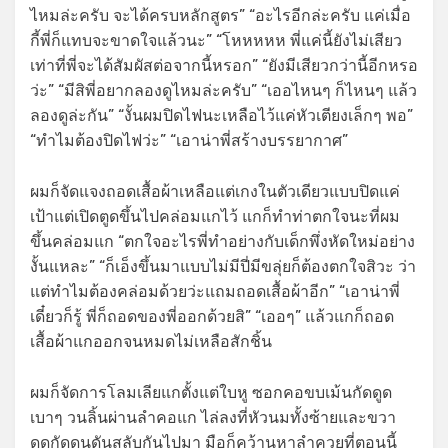
ไหมล่ะครับ จะได้ครบหลักสูตร” “อะไรอีกล่ะครับ แค่เมื่อ
กี้พี่ก็แทบจะขาดใจแล้วนะ” “โหหหหห พี่แค่นี้ยังไม่เสียว
เท่าที่พี่จะได้สัมผัสต่อจากนี้หรอก” “ยังมีเสียวกว่านี้อีกหรอ
ว่ะ” “มีสิพี่อยากลองดูไหมล่ะครับ” “เออไหนๆ ก็ไหนๆ แล้ว
ลองดูล่ะกัน” “งั้นผมปิดไฟนะเหลือไว้แค่หัวเตียงเล็กๆ พอ”
“ทำไมต้องปิดไฟว่ะ” “เอาน่าพี่สร้างบรรยากาศ”
ผมก็จัดแจงถอดเสื้อผ้าเหลือแต่เกงในตัวเดียวแบบปิดแค่
เป้าแต่เปิดตูดขึ้นไปคล่อมแกไว้ แกก็ทำท่าตกใจนะที่ผม
ขึ้นคล่อมแก “ตกใจอะไรพี่ทำอย่างกับเด็กพึ่งหัดใหม่อย่าง
งั้นแหละ” “ก็เอ็งขึ้นมาแบบไม่มีปี่มีขลุ่ยก็ต้องตกใจสิวะ ว่า
แต่ทำไมต้องคล่อมด้วยว่ะแถมถอดเสื้อผ้าอีก” “เอาน่าพี่
เดี๋ยวก็รู้ พี่ก็ถอดของพี่ออกด้วยสิ” “เออๆ” แล้วแกก็ถอด
เสื้อผ้าแกออกจนหมดไม่เหลือสักชิ้น
ผมก็จัดการโลมเลียแกตั้งแต่ใบหู ซอกคอขบเม้นกัดดูด
เบาๆ วนลิ้นผ่านลำคอแก ไล่ลงที่หัวนมทั้งซ้ายและขวา
ดูดกัดดุนดันสลับกันไปมา มือก็คว้านหาลำควยที่ตอนนี้