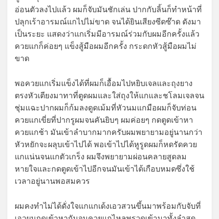
อ่อนตัวลงไปแล้ว ผมก็จับมันชักเล่น ปากกับลิ้นก็ทำหน้าที่
ปลุกเร้าอารมณ์แกไปไม่ขาด จนได้ยินเสียงซีดซ๊าด ดังมา
เป็นระยะ แสดงว่าแกเริ่มมีอารมณ์ร่วมกับผมอีกครั้งแล้ว
ควยแกก็ค่อยๆ แข็งสู้มือผมอีกครั้ง กระดกหัวสู้มือผมไม่
ขาด
พอควยแกเริ่มแข็งได้ที่ผมก็เอื้อมไปหยิบเจลและถุงยาง
ตรงหัวเตียงมาทาที่ตูดผมและใส่ถุงให้แกและชโลมเจลจน
ชุ่มแฉะปากผมก็ก้มลงดูดเม้มที่หัวนมแกมือผมก็จับท่อน
ควยแกเขี่ยที่ปากรูผมจนคันยิบๆ ผมค่อยๆ กดตูดเข้าหา
ควยแกช้า มันเข้าลำบากมากครับผมพยายามอยู่นานกว่า
หัวหยักจะผลุบเข้าไปได้ พอเข้าไปได้หูรูดผมก็หดรัดควย
แกแน่นจนแกตัวเกร็ง ผมจึงพยายามผ่อนคลายสูดลม
หายใจและกดตูดเข้าไปอีกจนมันเข้าได้เกือบหมดซึ่งใช้
เวลาอยู่นานพอสมควร
ผมคงทำไม่ได้ดั่งใจแกแกเด้งเอวสวนขึ้นมาพร้อมกับจับที่
เอวผมกดเข้าหากันจนควยแกไหลพรวดเข้ามาทั้งลำสุด