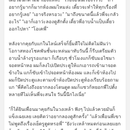
อยากรู้มากก็มากห้องผมไหมล่ะ เดี๋ยวจะทำให้ทุกเรื่องที่
อยากรู้เลย” “เอาจริงหรอวะ” “มาถึงขนาดนี้แล้วพี่จะกลัว
อะไร” “เอาก็เอาว่ะลองดูสักตั้ง เดี๋ยวพี่อาบน้ำแป็บเดี๋ยว
ออกไปหา” “โอเคพี่”
หลังจากคุยกับแกในไลน์เสร็จก็ยิ้มดีใจไม่คิดไม่ฝันว่า
โอกาสทองโชคพันชั้นจะหล่นมาทับวันนี้ ก็รีบเตรียมตัว
อาบน้ำล้างรูรอแกมา ก็เกือบๆ ชั่วโมงแกก็ขับมอไซมา
จอดหน้าหอ ผมก็ลงไปเปิดประตูให้แกเอารถเข้ามาจอด
ข้างใน แกก็ขับเข้าไปจอดหน้าห้องผม และก็เข้าห้องไป
ผมก็ปิดประตูและตามเข้าห้องปิดประตูห้องเรียบร้อยถาม
แก “พี่คิดไงถึงอยากลองโดนดูด ผมก็แซวก้หยอกพี่ไปตั้ง
หลายทีไม่เห็นพี่จะสนใจ วันนี้นึกไงเนี่ย”
“ก็ได้ยินเพื่อนมาคุยกันในวงเหล้า ฟังๆ ไปแล้วควยมันก็
แข็งเฉยเลย เลยคิดว่าอยากลองดูสักครั้ง” “แล้วเพื่อนพี่เขา
ไม่พูดถึงเรื่องเย็ดรูตูดหรอพี่” “ยังว่ะเหล้าหมดก่อนเลยแยก