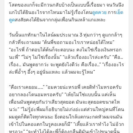
โสดของแกก็จะมีกวนกลับบ้างเป็นแบบนี้เรื่อยมา จนวันนึง
แกไปได้ยินอะไรจากไหนมาไม่รู้เรื่องโดน
ดูดควย
การ
เย็ด
ตูด
สงสัยคงได้ยินจากกลุ่มเพื่อนกินเหล้าแกแหละ
วันนั้นแกทักมาในไลน์ผมประมาณ 3 ทุ่มกว่าๆ ดูแกกล้าๆ
กลัวที่จะถามผม “ต้นพี่ขอถามอะไรเราหน่อยได้ไหม”
“อะไรพี่ ถ้าตอบได้ต้นก็จะตอบนะ คงไม่ใช่เรื่องเงินหรอก
นะพี่” “ไม่ๆ ไม่ใช่เรื่องนั้น” “แล้วแรื่องอะไรล่ะครับ” “คือ…
เรื่อง… มันพูดยากว่ะ จะพูดยังไงดีว่ะ คือเรื่อง…” “เรื่องอะไร
ล่ะพี่อ้ำๆ อึ้งๆ อยู่นั่นแหละ แล้วผมจะรู้ไหม”
“คือเราเคยอม……” “อมควยน่ะหรอพี่ เคยดิทำไมหรอครับ
อยากลองโดนอมหรอครับ” “เห้ยไม่ใช่แบบนั้น แค่เห็น
เพื่อนมันพูดคุยกันว่าเสียวสุดยอด มันจะสุดยอดขนาดไห
นว่ะ” “ไม่รู้อ่ะพี่ผมก็อธิบายไม่เก่งอ่ะแต่ส่วนใหญ่คนที่โดน
ผมดูดก็ติดใจทุกคนนะ ยิ่งตอนใกล้แตกนะกดหัวผมจนมัน
เข้าไปในคอแตกในรูคอเลยก็มี” “เหี้ยแล้วเราทำไง ไม่อ้วก
หรอวะ” “จะทำไงได้ละพี่ก็ต้องกลืนดิมันเข้าไปขนาดนั้น