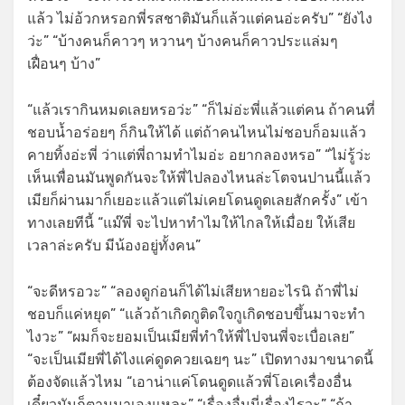
แล้ว ไม่อ้วกหรอกพี่รสชาติมันก็แล้วแต่คนอ่ะครับ” “ยังไง
ว่ะ” “บ้างคนก็คาวๆ หวานๆ บ้างคนก็คาวประแล่มๆ
เฝื่อนๆ บ้าง”
“แล้วเรากินหมดเลยหรอว่ะ” “ก็ไม่อ่ะพี่แล้วแต่คน ถ้าคนที่
ชอบน้ำอร่อยๆ ก็กินให้ได้ แต่ถ้าคนไหนไม่ชอบก็อมแล้ว
คายทิ้งอ่ะพี่ ว่าแต่พี่ถามทำไมอ่ะ อยากลองหรอ” “ไม่รู้ว่ะ
เห็นเพื่อนมันพูดกันจะให้พี่ไปลองไหนล่ะโตจนปานนี้แล้ว
เมียก็ผ่านมาก็เยอะแล้วแต่ไม่เคยโดนดูดเลยสักครั้ง” เข้า
ทางเลยทีนี้ “แม๊พี่ จะไปหาทำไมให้ไกลให้เมื่อย ให้เสีย
เวลาล่ะครับ มีน้องอยู่ทั้งคน”
“จะดีหรอวะ” “ลองดูก่อนก็ได้ไม่เสียหายอะไรนิ ถ้าพี่ไม่
ชอบก็แค่หยุด” “แล้วถ้าเกิดกูติดใจกูเกิดชอบขึ้นมาจะทำ
ไงวะ” “ผมก็จะยอมเป็นเมียพี่ทำให้พี่ไปจนพี่จะเบื่อเลย”
“จะเป็นเมียพี่ได้ไงแค่ดูดควยเฉยๆ นะ” เปิดทางมาขนาดนี้
ต้องจัดแล้วไหม “เอาน่าแค่โดนดูดแล้วพี่โอเคเรื่องอื่น
เดี๋ยวมันก็ตามมาเองแหละ” “เรื่องอื่นนี่เรื่องไรวะ” “ถ้า