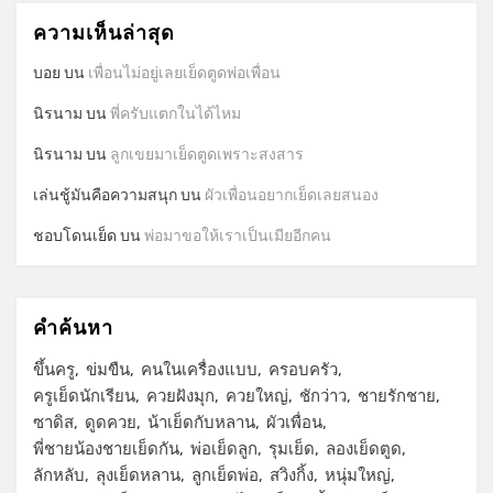
ความเห็นล่าสุด
บอย
บน
เพื่อนไม่อยู่เลยเย็ดตูดพ่อเพื่อน
นิรนาม
บน
พี่ครับแตกในได้ไหม
นิรนาม
บน
ลูกเขยมาเย็ดตูดเพราะสงสาร
เล่นชู้มันคือความสนุก
บน
ผัวเพื่อนอยากเย็ดเลยสนอง
ชอบโดนเย็ด
บน
พ่อมาขอให้เราเป็นเมียอีกคน
คำค้นหา
ขึ้นครู
ข่มขืน
คนในเครื่องแบบ
ครอบครัว
ครูเย็ดนักเรียน
ควยฝังมุก
ควยใหญ่
ชักว่าว
ชายรักชาย
ซาดิส
ดูดควย
น้าเย็ดกับหลาน
ผัวเพื่อน
พี่ชายน้องชายเย็ดกัน
พ่อเย็ดลูก
รุมเย็ด
ลองเย็ดตูด
ลักหลับ
ลุงเย็ดหลาน
ลูกเย็ดพ่อ
สวิงกิ้ง
หนุ่มใหญ่