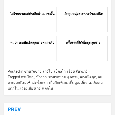
ไปร้านนวดแต่ดันเสียน้ำควยซะงั้น
เย็ดตูดหนุ่มฮอตประจำออฟฟิศ
หมอนวดกษัยเย็ดตูดนายทหารเรือ
ครั้งแรกที่ได้เย็ดตูดลูกชาย
Posted in
ชายรักชาย
,
เกย์ไบ
,
เย็ดเด็ก
,
เรื่องเสียวเกย์
Tagged
ควยใหญ่
,
ชักว่าว
,
ชายรักชาย
,
ดูดควย
,
ลองเย็ดตูด
,
อม
ควย
,
เกย์ไบ
,
เซ็กส์ครั้งแรก
,
เย็ดกับเพื่อน
,
เย็ดตูด
,
เย็ดสด
,
เย็ดสด
แตกใน
,
เรื่องเสียวเกย์
,
แตกใน
แนะแนว
PREV