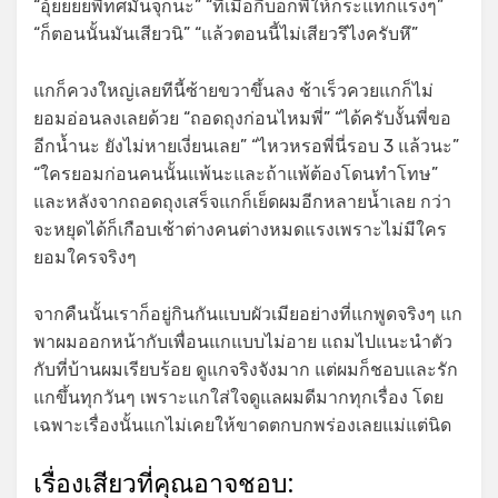
“อุ้ยยยยพี่ทศมันจุกนะ” “ทีเมื่อกี้บอกพี่ให้กระแทกแรงๆ”
“ก็ตอนนั้นมันเสียวนิ” “แล้วตอนนี้ไม่เสียวรึไงครับหึ”
แกก็ควงใหญ่เลยทีนี้ซ้ายขวาขึ้นลง ช้าเร็วควยแกก็ไม่
ยอมอ่อนลงเลยด้วย “ถอดถุงก่อนไหมพี่” “ได้ครับงั้นพี่ขอ
อีกน้ำนะ ยังไม่หายเงี่ยนเลย” “ไหวหรอพี่นี่รอบ 3 แล้วนะ”
“ใครยอมก่อนคนนั้นแพ้นะและถ้าแพ้ต้องโดนทำโทษ”
และหลังจากถอดถุงเสร็จแกก็เย็ดผมอีกหลายน้ำเลย กว่า
จะหยุดได้ก็เกือบเช้าต่างคนต่างหมดแรงเพราะไม่มีใคร
ยอมใครจริงๆ
จากคืนนั้นเราก็อยู่กินกันแบบผัวเมียอย่างที่แกพูดจริงๆ แก
พาผมออกหน้ากับเพื่อนแกแบบไม่อาย แถมไปแนะนำตัว
กับที่บ้านผมเรียบร้อย ดูแกจริงจังมาก แต่ผมก็ชอบและรัก
แกขึ้นทุกวันๆ เพราะแกใส่ใจดูแลผมดีมากทุกเรื่อง โดย
เฉพาะเรื่องนั้นแกไม่เคยให้ขาดตกบกพร่องเลยแม่แต่นิด
เรื่องเสียวที่คุณอาจชอบ: