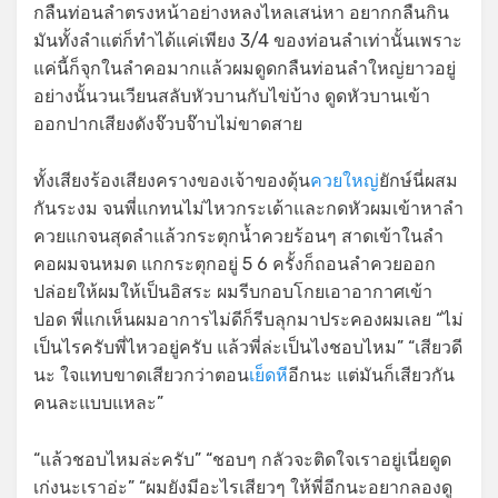
กลืนท่อนลำตรงหน้าอย่างหลงไหลเสน่หา อยากกลืนกิน
มันทั้งลำแต่ก็ทำได้แค่เพียง 3/4 ของท่อนลำเท่านั้นเพราะ
แค่นี้ก็จุกในลำคอมากแล้วผมดูดกลืนท่อนลำใหญ่ยาวอยู่
อย่างนั้นวนเวียนสลับหัวบานกับไข่บ้าง ดูดหัวบานเข้า
ออกปากเสียงดังจ๊วบจ๊าบไม่ขาดสาย
ทั้งเสียงร้องเสียงครางของเจ้าของดุ้น
ควยใหญ่
ยักษ์นี่ผสม
กันระงม จนพี่แกทนไม่ไหวกระเด้าและกดหัวผมเข้าหาลำ
ควยแกจนสุดลำแล้วกระตุกน้ำควยร้อนๆ สาดเข้าในลำ
คอผมจนหมด แกกระตุกอยู่ 5 6 ครั้งก็ถอนลำควยออก
ปล่อยให้ผมให้เป็นอิสระ ผมรีบกอบโกยเอาอากาศเข้า
ปอด พี่แกเห็นผมอาการไม่ดีก็รีบลุกมาประคองผมเลย “ไม่
เป็นไรครับพี่ไหวอยู่ครับ แล้วพี่ล่ะเป็นไงชอบไหม” “เสียวดี
นะ ใจแทบขาดเสียวกว่าตอน
เย็ดหี
อีกนะ แต่มันก็เสียวกัน
คนละแบบแหละ”
“แล้วชอบไหมล่ะครับ” “ชอบๆ กลัวจะติดใจเราอยู่เนี่ยดูด
เก่งนะเราอ่ะ” “ผมยังมีอะไรเสียวๆ ให้พี่อีกนะอยากลองดู