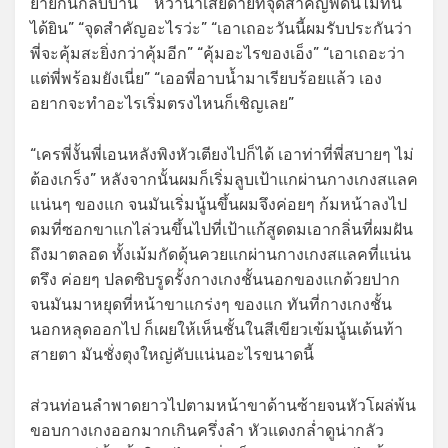
ย้ายกันกลับบ้าน” “หว้าน่าเสียดายที่จุดสำคัญพี่ดันไม่ทัน
ได้ยิน” “จุดสำคัญอะไรว่ะ” “เอาเถอะวันนี้ผมรับประกันว่า
พี่จะคุ้มสะยิ่งกว่าคุ้มอีก” “คุ้มอะไรของเอ็ง” “เอาเถอะว่า
แต่พี่พร้อมยังเนี่ย” “เออพี่อาบน้ำมาเรียบร้อยแล้ว เอง
อยากจะทำอะไรเริ่มตรงไหนก็เชิญเลย”
“เครพี่งั้นพี่เอนหลังพิงหัวเตียงไปก็ได้ เอาท่าที่พี่สบายๆ ไม่
ต้องเกร็ง” หลังจากนั้นผมก็เริ่มลูบเป้าแกผ่านกางเกงสแลค
แน่นๆ ของแก จนมันเริ่มนู้นขึ้นผมจึงค่อยๆ ก้มหน้าลงไป
ดมที่ซอกขาแกไล่วนขึ้นไปที่เป้าแก้สูดดมเอากลิ่นที่ผมฝัน
ถึงมาตลอด ทั้งเม้มกัดดุ้นควยแกผ่านกางเกงสแลคที่แน่น
ตรึง ค่อยๆ ปลดซิบรูดรั้งกางเกงชั้นนอกของแกด้วยปาก
จนมันมาหยุดที่หน้าขาแกร่งๆ ของแก ทันที่กางเกงชั้น
นอกหลุดออกไป ก็เผยให้เห็นชั้นในสีเขียวเข้มนู้นเด้นท้า
สายตา มันชั่งตุงใหญ่คับแน่นอะไรขนาดนี้
ส่วนท่อนลำพาดยาวไปตามหน้าขาด้านซ้ายจนหัวโผล่พ้น
ขอบกางเกงออกมากเกินครึ่งลำ หัวแดงกล่ำดูน่ากลัว