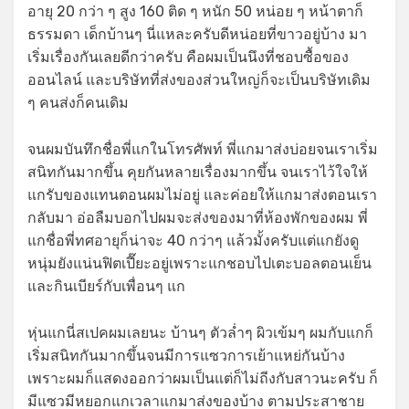
อายุ 20 กว่า ๆ สูง 160 ติด ๆ หนัก 50 หน่อย ๆ หน้าตาก็
ธรรมดา เด็กบ้านๆ นี่แหละครับดีหน่อยที่ขาวอยู่บ้าง มา
เริ่มเรื่องกันเลยดีกว่าครับ คือผมเป็นนึงที่ชอบซื้อของ
ออนไลน์ และบริษัทที่ส่งของส่วนใหญ่ก็จะเป็นบริษัทเดิม
ๆ คนส่งก็คนเดิม
จนผมบันทึกชื่อพี่แกในโทรศัพท์ พี่แกมาส่งบ่อยจนเราเริ่ม
สนิทกันมากขึ้น คุยกันหลายเรื่องมากขึ้น จนเราไว้ใจให้
แกรับของแทนตอนผมไม่อยู่ และค่อยให้แกมาส่งตอนเรา
กลับมา อ่อลืมบอกไปผมจะส่งของมาที่ห้องพักของผม พี่
แกชื่อพี่ทศอายุก็น่าจะ 40 กว่าๆ แล้วมั้งครับแต่แกยังดู
หนุ่มยังแน่นฟิตเปี๊ยะอยู่เพราะแกชอบไปเตะบอลตอนเย็น
และกินเบียร์กับเพื่อนๆ แก
หุ่นแกนี่สเปคผมเลยนะ บ้านๆ ตัวล่ำๆ ผิวเข้มๆ ผมกับแกก็
เริ่มสนิทกันมากขึ้นจนมีการแซวการเย้าแหย่กันบ้าง
เพราะผมก็แสดงออกว่าผมเป็นแต่ก็ไม่ถีงกับสาวนะครับ ก็
มีแซวมีหยอกแกเวลาแกมาส่งของบ้าง ตามประสาชาย