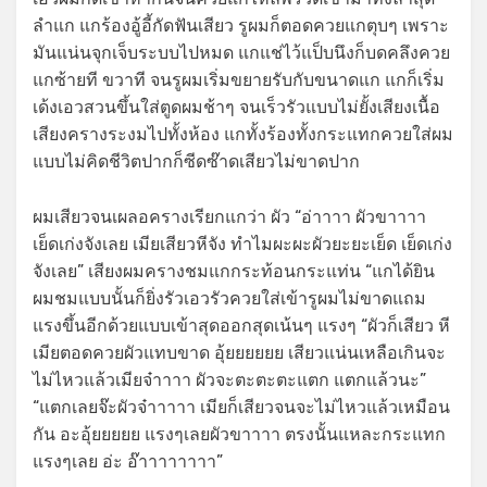
ลำแก แกร้องอู้อี้กัดฟันเสียว รูผมก็ตอดควยแกตุบๆ เพราะ
มันแน่นจุกเจ็บระบบไปหมด แกแช่ไว้แป็บนึงก็บดคลึงควย
แกซ้ายที ขวาที จนรูผมเริ่มขยายรับกับขนาดแก แกก็เริ่ม
เด้งเอวสวนขึ้นใส่ตูดผมช้าๆ จนเร็วรัวแบบไม่ยั้งเสียงเนื้อ
เสียงครางระงมไปทั้งห้อง แกทั้งร้องทั้งกระแทกควยใส่ผม
แบบไม่คิดชีวิตปากก็ซีดซ๊าดเสียวไม่ขาดปาก
ผมเสียวจนเผลอครางเรียกแกว่า ผัว “อ่าาาา ผัวขาาาา
เย็ดเก่งจังเลย เมียเสียวหีจัง ทำไมผะผะผัวยะยะเย็ด เย็ดเก่ง
จังเลย” เสียงผมครางชมแกกระท้อนกระแท่น “แกได้ยิน
ผมชมแบบนั้นก็ยิ่งรัวเอวรัวควยใส่เข้ารูผมไม่ขาดแถม
แรงขึ้นอีกด้วยแบบเข้าสุดออกสุดเน้นๆ แรงๆ “ผัวก็เสียว หี
เมียตอดควยผัวแทบขาด อุ้ยยยยยย เสียวแน่นเหลือเกินจะ
ไม่ไหวแล้วเมียจ๋าาาา ผัวจะตะตะตะแตก แตกแล้วนะ”
“แตกเลยจ๊ะผัวจ๋าาาาา เมียก็เสียวจนจะไม่ไหวแล้วเหมือน
กัน อะอุ้ยยยยย แรงๆเลยผัวขาาาา ตรงนั้นแหละกระแทก
แรงๆเลย อ่ะ อ๊าาาาาาาา”