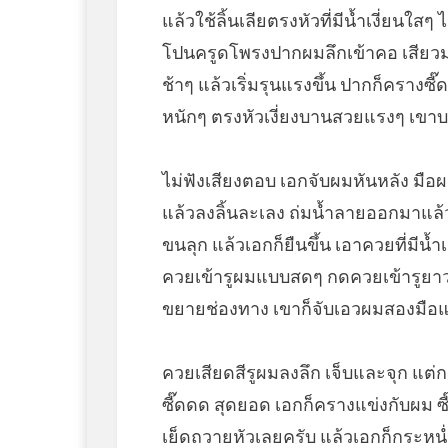
แล้วใช้ลิ้นเลียตรงหัวที่มีน้ำเงี่ยนใส
โปนครูดโพรงปากผมลึกเข้าคอ เสียวม
ช้าๆ แล้วเริ่มรุนแรงขึ้น ปากก็คราง
หนักๆ ตรงหัวเงี่ยงบานสวยแรงๆ เขาบอ
ไม่ฟังเสียงตอบ เอกจับผมหันหลัง มื
แล้วลงลิ้นละเลง ถ่มน้ำลายออกมาแล้ว
ขนลุก แล้วเอกก็ยืนขึ้น เอาควยที่มีน้ำเย
ควยเข้ารูผมแบบสดๆ กดควยเข้ารูยาวๆ จ
ขยายช่องทาง เขาก็จับเอวผมสองมือแ
ควยเสียดสีรูผมลงลึก เจ็บและจุก แต่
ซี๊ดดด สุดยอด เอกก็ครางแข่งกับผม ซ
เย็ดถวายหัวเลยครับ แล้วเอกก็กระหน่