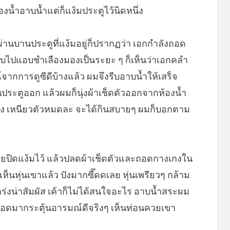
้องน้ำอาบน้ำแต่ก็แง้มประตูไว้นิดหนึ่ง
ผ่านบานประตูที่แง้มอยู่ก็ปรากฏว่า เอกกำลังถอด
มอาบไปแอบชำเลืองมองเป็นระยะ ๆ ก็เห็นว่าเอกคลำ
์จากการดูซีดีบ้างแล้ว ผมจึงรีบอาบน้ำให้เสร็จ
ตูออก แล้วผมก็นุ่งผ้าเช็ดตัวออกจากห้องน้ำ
ง เหนียวตัวหมดละ จะได้กินสบายๆ ผมก็บอกตาม
ูเลยปิดแง้มไว้ แล้วปลดผ้าเช็ดตัวและถอดกางเกงใน
็นหุ่นเขาแล้ว ปังมากซี๊ดดเลย หุ่นเพรียวๆ กล้าม
ร่งน่าสัมผัส เค้าก็ไม่ได้สนใจอะไร อาบน้ำสระผม
อดมากระตุ้นอารมณ์ดีจริงๆ เห็นท่อนควยเขา