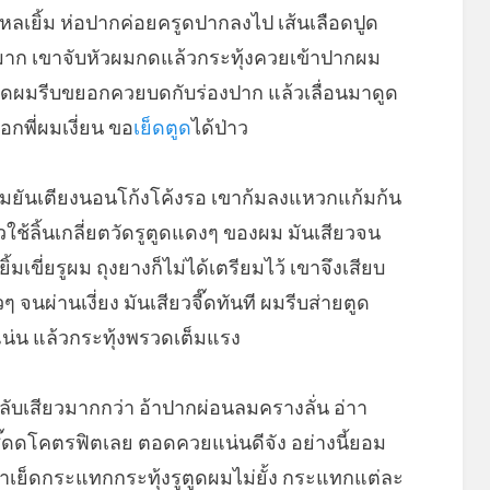
ๆ ไหลเยิ้ม ห่อปากค่อยครูดปากลงไป เส้นเลือดปูด
าก เขาจับหัวผมกดแล้วกระทุ้งควยเข้าปากผม
ซี๊ดดผมรีบขยอกควยบดกับร่องปาก แล้วเลื่อนมาดูด
กพี่ผมเงี่ยน ขอ
เย็ดตูด
ได้ป่าว
อผมยันเตียงนอนโก้งโค้งรอ เขาก้มลงแหวกแก้มก้น
ใช้ลิ้นเกลี่ยตวัดรูตูดแดงๆ ของผม มันเสียวจน
ิ้มเขี่ยรูผม ถุงยางก็ไม่ได้เตรียมไว้ เขาจึงเสียบ
นผ่านเงี่ยง มันเสียวจี๊ดทันที ผมรีบส่ายตูด
น่น แล้วกระทุ้งพรวดเต็มแรง
กลับเสียวมากกว่า อ้าปากผ่อนลมครางลั่น อ่าา
ี๊ดดโคตรฟิตเลย ตอดควยแน่นดีจัง อย่างนี้ยอม
ำเย็ดกระแทกกระทุ้งรูตูดผมไม่ยั้ง กระแทกแต่ละ