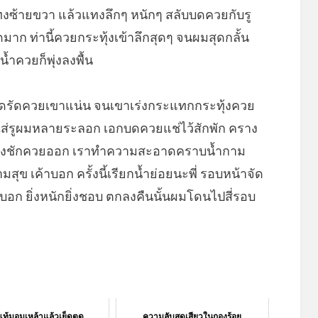
วแทงซ้ายขวา แล้วแทงลึกๆ หนักๆ สลับบดควยกับรู
าก ท่านี้ควยกระทุ้งเข้าลึกสุดๆ จนผมสุดกลั้น
น้ำควยก็พุ่งลงพื้น
ูดรัดควยเขาแน่น จนเขาเร่งกระแทกกระทุ้งควย
ใส่รูผมหลายระลอก เอกบดควยแช่ไว้สักพัก คราง
้วจึงชักควยออก เราทำความสะอาดคราบน้ำกาม
สุข เค้าบอก ครั้งนี้เรียกน้ำย่อยนะพี่ รอบหน้าจัด
วบอก ยิ่งหนักยิ่งชอบ ตกลงคืนนั้นผมโดนไปสี่รอบ
ท้มอมเหล้าแล้วเย็ดตูด
ความลับสุดเสียวในกองร้อย