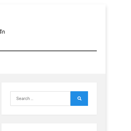
รัก
Search
for:
Search