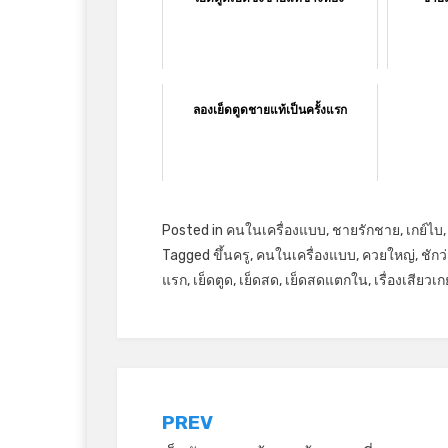
ลองเย็ดตูดชายแท้เป็นครั้งแรก
Posted in
คนในเครื่องแบบ
,
ชายรักชาย
,
เกย์ไบ
Tagged
ขึ้นครู
,
คนในเครื่องแบบ
,
ควยใหญ่
,
ชักว
แรก
,
เย็ดตูด
,
เย็ดสด
,
เย็ดสดแตกใน
,
เรื่องเสียวเกย
แนะแนว
PREV