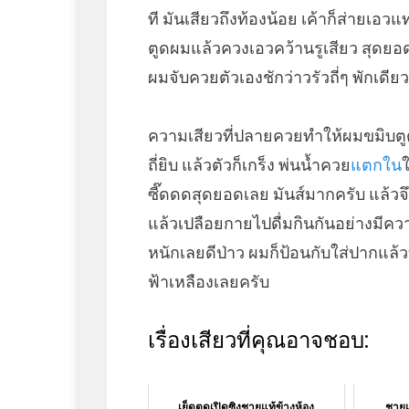
ที มันเสียวถึงท้องน้อย เค้าก็ส่ายเอ
ตูดผมแล้วควงเอวคว้านรูเสียว สุดยอดม
ผมจับควยตัวเองชักว่าวรัวถี่ๆ พักเดียว
ความเสียวที่ปลายควยทำให้ผมขมิบต
ถี่ยิบ แล้วตัวก็เกร็ง พ่นน้ำควย
แตกใน
ซี๊ดดดสุดยอดเลย มันส์มากครับ แล
แล้วเปลือยกายไปดื่มกินกันอย่างมีความ
หนักเลยดีป่าว ผมก็ป้อนกับใส่ปากแล้
ฟ้าเหลืองเลยครับ
เรื่องเสียวที่คุณอาจชอบ:
เย็ดตูดเปิดซิงชายแท้ข้างห้อง
ชายแ