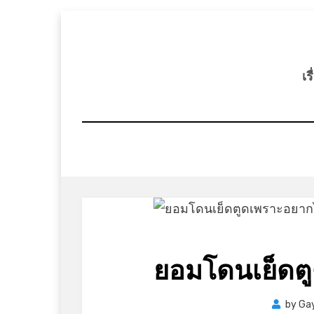
Skip
to
content
เร
ยอมโดนเย็ดต
by
Ga