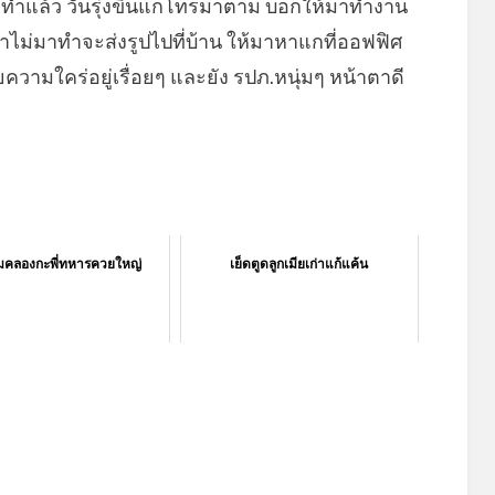
าไม่ทำแล้ว วันรุ่งขึ้นแกโทรมาตาม บอกให้มาทำงาน
่ ถ้าไม่มาทำจะส่งรูปไปที่บ้าน ให้มาหาแกที่ออฟฟิศ
ายความใคร่อยู่เรื่อยๆ และยัง รปภ.หนุ่มๆ หน้าตาดี
ิมคลองกะพี่ทหารควยใหญ่
เย็ดตูดลูกเมียเก่าแก้แค้น