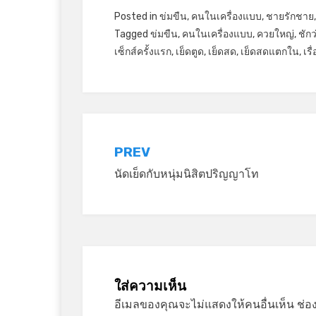
Posted in
ข่มขืน
,
คนในเครื่องแบบ
,
ชายรักชาย
Tagged
ข่มขืน
,
คนในเครื่องแบบ
,
ควยใหญ่
,
ชักว
เซ็กส์ครั้งแรก
,
เย็ดตูด
,
เย็ดสด
,
เย็ดสดแตกใน
,
เรื
แนะแนว
PREV
นัดเย็ดกับหนุ่มนิสิตปริญญาโท
เรื่อง
ใส่ความเห็น
อีเมลของคุณจะไม่แสดงให้คนอื่นเห็น
ช่อ