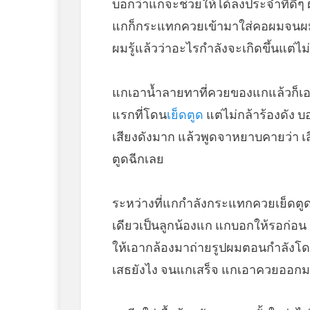
บอกว่าแกจะช่วยให้ได้ลงประจำที่ดีๆ 
แกก็กระแทกควยเข้ามาใส่คอผมจนผมส
ผมรู้แล้วว่าอะไรกำลังจะเกิดขึ้นแต่ไม
แกเอาน้ำลายทาที่ควยของแกแล้วก็เอา
แรกที่โดน
เย็ดตูด
แต่ไม่กล้าร้องดัง 
เสียงดังมาก แล้วพูดจาหยาบคายว่า เ
ตูดฉีกเลย
ระหว่างที่แกกำลังกระแทกควยเย็ดตูด
เดียวเป็นลูกน้องแก แกบอกให้รอก่อน ก
ให้เอากล้องมาถ่ายรูปผมตอนกำลังโดน
เสธยังไง จนแกเสร็จ แกเอาควยออกม