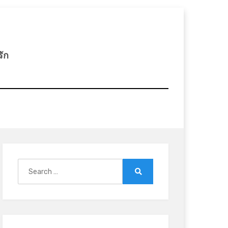
รัก
Search
for:
Search