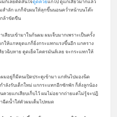
ผมก็เลยตัดสินใจ
ดูดควย
แกไป ดูแกเสียวมากแล้ว
ำลัก แกก็จับผมให้ลุกขึ้นนอนคว่ำหน้าบนโต๊ะ
่กล้าขัดขืน
เสียบเข้ามาในก้นผม ผมเจ็บมากเพราะเป็นครั้ง
บอกให้แกหยุดแกก็ยิ่งกระแทกแรงขึ้นอีก แกคราง
สียวฉิบหาย ตูดเย็ดโคตรมันส์เลย จะกระแทกให้
ผมอยู่ก็มีคนเปิดประตูเข้ามา แกหันไปมองนิด
ำลังรับเด็กใหม่ แกกระแทกอีกซักพัก ก็สั่งลูกน้อง
ควยแกเสียบเก็บไว้ ผมไม่อยากถ่ายแต่ไม่รู้จะปฎิ
าฉีดน้ำใส่ตัวผมเต็มไปหมด