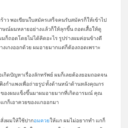
on
้าว พอเขียนใบสมัครเสร็จคนรับสมัครก็ให้เข้าไป
าษณ์ผมหลายอย่างแล้วก็ให้ลุกขึ้น ถอดเสื้อให้ดู
ผมก็ถอดโดยไม่ได้คิดอะไร รูปร่างผมค่อนข้างดี
กางเกงออกด้วย ผมอายมากแต่ก็ต้องถอดเพราะ
่อเกิดปัญหาเรื่องลักทรัพย์ ผมก็เลยต้องยอมถอดจน
งกำแพงเพื่อถ่ายรูป ทั้งด้านหน้าด้านหลังคุณกร
ยของผมแข็งขึ้นมาผมอายมากที่เกิดอารมณ์ คุณ
ี้แล้วแกก็เอาควยของแกออกมา
ั่งผมให้ใช้ปาก
อมควย
ให้แก ผมไม่อยากทำ แกก็