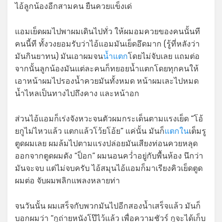
ไอ้ลูกน้องอีกสามคน ยืนควยแข็งเด่
แอมเย็ดผมไปพาผมเดินไปทั่ว ให้ผมอมควยของคนนั้นที
คนนี้ที ทั้งวงยอมรับว่าไอ้แอมมันเย็ดอึดมาก (รู้ที่หลังว่า
มันกินยาทน) มันเอาผมจน
น้ำแตก
โดยไม่จับเลย แถมต่อ
จากนั้นลูกน้องมันแต่ละคนก็ทยอยน้ำแตกโดยทุกคนให้
เอาหน้าผมไปรองน้ำควยมันทั้งหมด หน้าผมเละไปหมด
น้ำไหลเป็นทางไปถึงคาง และหน้าอก
ส่วนไอ้แอมก็เร่งจังหวะจนตัวผมกระเด็นตามแรงเย็ด “โอ้
ยกูไม่ไหวแล้ว แตกแล้วโว้ยโอ้ย” แค่นั้น มันก็
แตกใน
เต็มรู
ตูดผมเลย ผมล้มไปตามแรงปล่อยมันเสียงท่อนควยหลุด
ออกจากตูดผมดัง “ป็อก” ผมนอนคว่ำอยู่กับพื้นห้อง นึกว่า
มันจะจบ แต่ไม่จบครับ ไอ้สมุนไอ้แอมก็มาเรียงคิวเย็ดตูด
ผมต่อ จับผมพลิกแพลงหลายท่า
จนวันนั้น ผมเสร็จกับพวกมันไปอีกสองน้ำเสร็จแล้ว มันก็
บอกผมว่า “กูถ่ายหนังโป๊ไว้แล้ว เพื่อความชัวร์ กูจะได้เก็บ