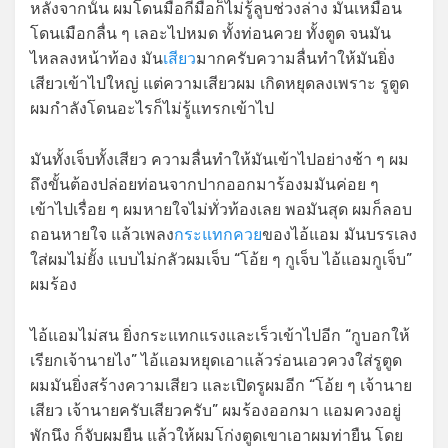
หลังจากนั้น ผมโดนมือกี่มือก็ไม่รู้ลูบช่วงล่าง มันเหมือน
โดนเมือกลื่น ๆ เลอะไปหมด ทั้งท่อนควย ทั้งตูด จนมัน
ไหลลงหน้าท้อง มัน
เสียว
มากครับความลื่นทำให้มันยิ่ง
เสียวเข้าไปใหญ่ แต่ความเสียวผม เกิดหยุดลงเพราะ รูตูด
ผมกำลังโดนอะไรก็ไม่รู้แทรกเข้าไป
มันทั้งเจ็บทั้งเสียว ความลื่นทำให้มันเข้าไปอย่างช้า ๆ ผม
ถึงขั้นต้องปล่อยท่อนจากปากออกมาร้องมมันค่อย ๆ
เข้าไปเรื่อย ๆ ผมหายใจไม่ทั่วท้องเลย พอมันสุด ผมก็ลอบ
ถอนหายใจ แล้วเพลง
กระแทกควย
ของไอ้แอม มันบรรเลง
ใส่ผมไม่ยั้ง แบบไม่กลัวผมเจ็บ “โอ้ย ๆ กูเจ็บ ไอ้แอมกูเจ็บ”
ผมร้อง
ไอ้แอมไม่สน ยิ่งกระแทกแรงและเร็วเข้าไปอีก “กูบอกให้
เรียกเจ้านายไง” ไอ้แอมหยุดเอาแล้วร่อนเอวควงใส่รูตูด
ผมมันยิ่งสร้างความเสียว และเปิดรูผมอีก “โอ้ย ๆ เจ้านาย
เสียว เจ้านายครับเสียวครับ” ผมร้องออกมา แอมควงอยู่
พักนึง ก็จับผมยืน แล้วให้ผมโก่งตูดเขาเอาผมท่ายืน โดย