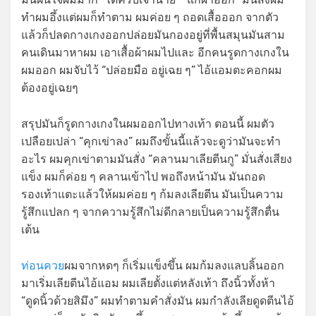
ทำผมอึ้งแต่ผมก็ทำตาม ผมค่อย ๆ ถอดเสื้อออก จากตัว
แล้วก็ปลดกางเกงออกปล่อยมันกองอยู่ที่พื้นสมุนมันสาม
คนเดินมาหาผม เอาเสื้อผ้าผมไปและ อีกคนรูดกางเกงใน
ผมออก ผมจับไว้ “ปล่อยมือ อยู่เฉย ๆ” ไอ้แอมตะคอกผม
ต้องอยู่เฉยๆ
สรุปมันก็รูดกางเกงในผมออกไปทางเท้า ตอนนี้ ผมตัว
เปลือยเปล่า “คุกเข่าลง” ผมถึงขั้นนี้แล้วจะดูว่ามันจะทำ
อะไร ผมคุกเข่าตามมันสั่ง “คลานมาเลียตีนกู” มั่นสั่งเสียง
แข็ง ผมก็ค่อย ๆ คลานเข้าไป พอถึงหน้ามัน มันถอด
รองเท้าแตะแล้วให้ผมค่อย ๆ ก้มลงเลียตีน มันเป็นความ
รู้สึกแปลก ๆ จากความรู้สึกไม่ดีกลายเป็นความรู้สึกตื่น
เต้น
ท่อนควย
ผมจากหดๆ ก็เริ่มแข็งขึ้น ผมก้มลงแลบลิ้นออก
มาเริ่มเลียตีนไอ้แอม ผมเลียตั้งแต่หลังเท้า ถึงนิ้วทั้งห้า
“ดูดนิ้วด้วยสิมึง” ผมทำตามคำสั่งมัน ผมกำลังเลียดูดตีนไอ้