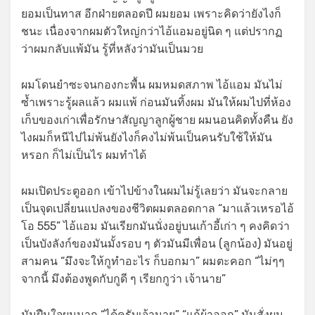
ยอมเป็นทาส อีกฝ่ายตลอดปี ผมยอม เพราะคิดว่ายังไงก็
ชนะ เนื่องจากผมตัวใหญ่กว่าไอ้แอมอยู่นิด ๆ แต่ปรากฏ
ว่าผมกลับแพ้มัน รู้ที่หลังว่ามันเป็นมวย
ผมโดนยำซะจนกองกะพื้น ผมหมดสภาพ ไอ้แอม มันไม่
ซ้ำเพราะรู้ผลแล้ว ผมแพ้ ก่อนมันทิ้งผม มันให้ผมไปที่ห้อง
เก็บของเก่าเพื่อรักษาสัญญาลูกผู้ชาย ผมนอนคิดทั้งคืน ยัง
ไงผมก็หนีไปไม่พ้นยังไงก็คงไม่พ้นเป็นคนรับใช้ให้มัน
หรอก ก็ไม่เป็นไร ผมทำได้
ผมเปิดประตูออก เข้าไปข้างในผมไม่รู้เลยว่า มันจะกลาย
เป็นจุดเปลี่ยนแปลงของชีวิตผมตลอดกาล “มาแล้วเหรอไอ้
โอ 555” ไอ้แอม มันเรียกมันนั่งอยู่บนเก้าอี้เก่า ๆ คงคิดว่า
เป็นบังลังก์ของมันมั้งรอบ ๆ ตัวมันมีเพื่อน (ลูกน้อง) มันอยู่
สามคน “มึงจะให้กูทำอะไร ก็บอกมา” ผมตะคอก “ไม่ๆๆ
จากนี้ มึงต้องพูดกับกูดี ๆ เรียกกูว่า เจ้านาย”
มันฝืนใจผมมาก “ได้ครับเจ้านาย” “แก้ผ้าออก” มันสั่งผม