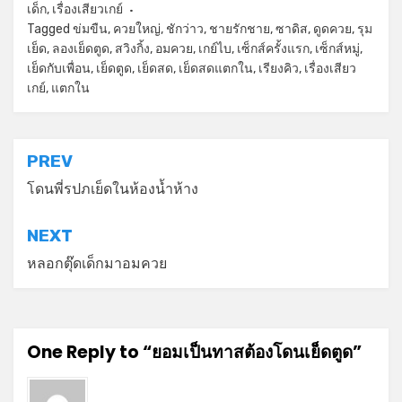
เด็ก
,
เรื่องเสียวเกย์
Tagged
ข่มขืน
,
ควยใหญ่
,
ชักว่าว
,
ชายรักชาย
,
ซาดิส
,
ดูดควย
,
รุม
เย็ด
,
ลองเย็ดตูด
,
สวิงกิ้ง
,
อมควย
,
เกย์ไบ
,
เซ็กส์ครั้งแรก
,
เซ็กส์หมู่
,
เย็ดกับเพื่อน
,
เย็ดตูด
,
เย็ดสด
,
เย็ดสดแตกใน
,
เรียงคิว
,
เรื่องเสียว
เกย์
,
แตกใน
แนะแนว
PREV
เรื่อง
โดนพี่รปภเย็ดในห้องน้ำห้าง
NEXT
หลอกตุ๊ดเด็กมาอมควย
One Reply to “ยอมเป็นทาสต้องโดนเย็ดตูด”