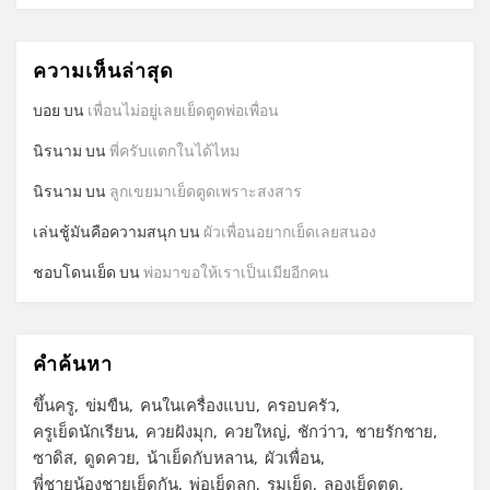
ความเห็นล่าสุด
บอย
บน
เพื่อนไม่อยู่เลยเย็ดตูดพ่อเพื่อน
นิรนาม
บน
พี่ครับแตกในได้ไหม
นิรนาม
บน
ลูกเขยมาเย็ดตูดเพราะสงสาร
เล่นชู้มันคือความสนุก
บน
ผัวเพื่อนอยากเย็ดเลยสนอง
ชอบโดนเย็ด
บน
พ่อมาขอให้เราเป็นเมียอีกคน
คำค้นหา
ขึ้นครู
ข่มขืน
คนในเครื่องแบบ
ครอบครัว
ครูเย็ดนักเรียน
ควยฝังมุก
ควยใหญ่
ชักว่าว
ชายรักชาย
ซาดิส
ดูดควย
น้าเย็ดกับหลาน
ผัวเพื่อน
พี่ชายน้องชายเย็ดกัน
พ่อเย็ดลูก
รุมเย็ด
ลองเย็ดตูด