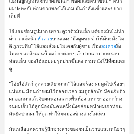
แอมอยู่ก็ถูกมันจิกหัวผมขึ้นมา พอผมเงยหน้าขึ้นมา หน้า
ผมปะทะกับท่อนควยของไอ้แอม มันกำลังแข็งและขยาย
เต็มที่
ไอ้แอมซ่อนรูปมาก เพราะดูว่าตัวมันเล็ก แต่ของมันไม่น่า
ต่ำกว่าเจ็ดนิ้ว
หัวควย
บานแดง “มึงดูดซะ ทำให้ดีนะมึง ไม่
ดี กูกระทืบ” ไอ้แอมสั่งผมไม่เคยกับผู้ชาย เรื่อง
อมควย
ยิ่ง
ไม่เคย แต่ถึงตอนนี้ ผมต้องค่อย ๆ อ้าปากเอาปากครอบ
ท่อนเอ็น ของไอ้แอมผมรูดปากขึ้นลง ตามหนังโป๊ที่ผมเคย
ดู
“โอ้ยไอ้สัตว์ ดูดควยเสียวมาก” ไอ้แอมร้อง ผมดูดไปเรื่อยๆ
แน่นอน มีคนถ่ายผมไว้ตลอดเวลา ผมดูดสักพัก มีคนจับตัว
ผมออกมาแล้วจับผมนอนกลางพื้นห้อง แหกขาออกกว้าง
จนผมเจ็บ ไอ้ลูกน้องมันคนหนึ่งนั่งคล่อมหน้าผมเอาท่อน
มันยัดปากผมให้ดูด ทำให้ผมมองข้างล่างไม่เห็น
มันเหลือแค่ความรู้สึกช่วงล่างของผมเย็นวาบและเหนียวๆ