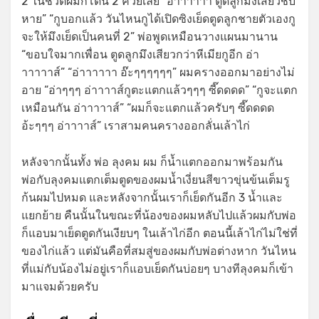
2 ในชีวิตผมก็โดน 2 ควยเลย “อ่าาาาาา ตูดลูกมึงเสียวชิบ
หาย” “กูบอกแล้ว วันไหนกูได้เปิดซิงเย็ดตูดลูกชายตัวเองกู
จะให้มึงเย็ดเป็นคนที่ 2” พ่อพูดเหมือนวางแผนมานาน
“ขอบใจมากเพื่อน ตูดลูกมึงเสียวกว่าหีเมียกูอีก อ่า
าาาาาส์” “อ่าาาาาา อ๊ะๆๆๆๆๆๆ” ผมครางออกมาอย่างไม่
อาย “อ่าๆๆๆ อ่าาาาส์กูตะแตกแล้วๆๆๆ ซี๊ดดดด” “กูจะแตก
เหมือนกัน อ่าาาาาส์” “ผมก็จะแตกแล้วครับๆ ซี๊ดดดด
อ้ะๆๆๆ อ่าาาาส์” เราสามคนครางออกลั่นเล้าไก่
หลังจากนั้นทั้ง พ่อ ลุงคม ผม ก็น้ำแตกออกมาพร้อมกัน
พ่อกับลุงคมแตกเต็มตูดของผมน้ำเงี่ยนสีขาวขุ่นข้นเต็มรู
ก้นผมไปหมด และหลังจากนั้นเราก็เย็ดกันอีก 3 น้ำและ
แยกย้าย คืนนั้นในขณะที่น้องของผมหลับไปแล้วผมกับพ่อ
ก็แอบมาเย็ดตูดกันเงียบๆ ในเล้าไก่อีก ตอนนี้เล้าไก่ไม่ใช่ที่
ของไก่แล้ว แต่มันคือที่สมสู่ของผมกับพ่อต่างหาก วันไหน
ที่แม่กับน้องไม่อยู่เราก็แอบเย็ดกันบ่อยๆ บางทีลุงคมก็เข้า
มาแจมด้วยครับ