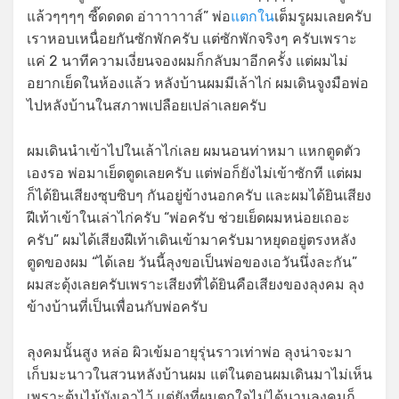
แล้วๆๆๆๆ ซี๊ดดดด อ่าาาาาาส์” พ่อ
แตกใน
เต็มรูผมเลยครับ
เราหอบเหนื่อยกันซักพักครับ แต่ซักพักจริงๆ ครับเพราะ
แค่ 2 นาทีความเงี่ยนจองผมก็กลับมาอีกครั้ง แต่ผมไม่
อยากเย็ดในห้องแล้ว หลังบ้านผมมีเล้าไก่ ผมเดินจูงมือพ่อ
ไปหลังบ้านในสภาพเปลือยเปล่าเลยครับ
ผมเดินนำเข้าไปในเล้าไก่เลย ผมนอนท่าหมา แหกตูดตัว
เองรอ พ่อมาเย็ดตูดเลยครับ แต่พ่อก็ยังไม่เข้าซักที แต่ผม
ก็ได้ยินเสียงซุบซิบๆ กันอยู่ข้างนอกครับ และผมได้ยินเสียง
ฝีเท้าเข้าในเล่าไก่ครับ “พ่อครับ ช่วยเย็ดผมหน่อยเถอะ
ครับ” ผมได้เสียงฝีเท้าเดินเข้ามาครับมาหยุดอยู่ตรงหลัง
ตูดของผม “ได้เลย วันนี้ลุงขอเป็นพ่อของเอวันนึ่งละกัน”
ผมสะดุ้งเลยครับเพราะเสียงที่ได้ยินคือเสียงของลุงคม ลุง
ข้างบ้านที่เป็นเพื่อนกับพ่อครับ
ลุงคมนั้นสูง หล่อ ผิวเข้มอายุรุ่นราวเท่าพ่อ ลุงน่าจะมา
เก็บมะนาวในสวนหลังบ้านผม แต่ในตอนผมเดินมาไม่เห็น
เพราะต้นไม้บังเอาไว้ แต่ยังที่ผมตกใจไม่ได้นานลุงคมก็