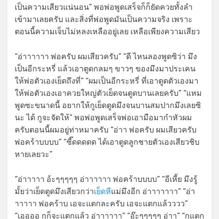
เป็นความเสียวแน่นอน” พอพ่อพูดเสร็จก็ก็ยัดควยทั้งลำ
เข้ามาเลยครับ และสิ่งที่พ่อพูดมันเป็นความจริง เพราะ
ตอนนี้ความเจ็บไม่หลงเหลืออยู่เลย เหลือเพียงความเสียว
“อ่าาาาาา พ่อครับ ผมเสียวครับ” “ดี ไหนลองพูดซิว่า มึง
เป็นอีกระหรี่ แล้วเอาตูดกลมๆ ขาวๆ ของมึงมาประเคน
ให้พ่อตัวเองเย็ดถึงที่” “ผมเป็นอีกระหรี่ ที่เอาตูดตัวเองมา
ให้พ่อตัวเองเอาควยใหญ่ตัวเย็ดจนตูดบานเลยครับ” “แหม
พูดซะขนาดนี้ อยากให้กูเย็ดตูดมึงจนบานสมปากมึงเลยซิ
นะ ได้ กูจะจัดให้” พอพ่อพูดเสร็จพ่อเอามือมากำหัวผม
ครับตอนนี้ผมอยู่ท่าหมาครับ “อ่าา พ่อครับ ผมเสียวครับ
พ่อคร้าบบบบ” “ซี๊ดดดดด ได้เอาตูดลูกชายตัวเองเสียวชิบ
หายเลยวะ”
“อ่าาาาา อ้ะๆๆๆๆๆ อ่าาาาาา พ่อคร้าบบบบ” “อีเหี้ย มึงรู้
มั้ยว่าเย็ดตูดมึงเสียวกว่า
เย็ดหี
แม่มึงอีก อ่าาาาาาา” “อ่า
าาาาา พ่อคร้าบ เอจะแตกละครับ เอจะแตกแล้วววว”
“เออออ กูก็จะแตกแล้ว อ่าาาาาา” “อ๊ะๆๆๆๆๆ อ่าา” “กูแตก