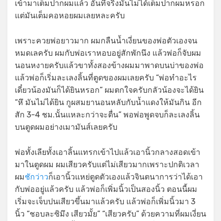
เข้ามาเต็มปากผมแล้ว อันที่จริงมันไม่ได้เต็มปากผมหรอก
แต่มันเต็มคอหอยผมเลยหละครับ
เพราะควยพ่อยาวมาก ผมกลืนน้ำเงี่ยนของพ่อตัวเองจน
หมดเลครับ ผมกับพ่อเราหอบอยู่สักพักนึง แล้วพ่อก็จับผม
นอนหงายครับแล้วขาทั้งสองข้างผมมาพาดบนบ่าของพ่อ
แล้วพ่อก็เริ่มละเลงลิ้นที่ตูดของผมเลยครับ “พ่อทำอะไร
เดี๋ยวน้องมันก็ได้ยินหรอก” ผมตกใจครับกลัวน้องจะได้ยิน
“หึ มันไม่ได้ยิน กูผสมยานอนหลับกับน้ำแดงให้มันกิน อีก
สัก 3-4 ชม.นั้นแหละกว่าจะตื่น” พอพ่อพูดจบก็ละเลงลิ้น
บนตูดผมอย่างเมามันส์เลยครับ
พ่อทั้งเลียทั้งเอาลิ้นแทรกเข้าไปแล้วเอานิ้วกลางสอดเข้า
มาในตูดผม ผมเสียวครับแต่ไม่เสียวมากเพราะปกติเวลา
ผม
ชักว่าว
ก็เอานิ้วแหย่ตูดตัวเองแล้วจินตนาการว่าได้เอา
กับพ่ออยู่แล้วครับ แล้วพ่อก็เพิ่มนิ้วเป็นสองนิ้ว ตอนนี้ผม
เริ่มจะเจ็บปนเสียวขึ้นมาแล้วครับ แล้วพ่อก็เพิ่มนิ้วมา 3
นิ้ว “ชอบละซิมึง เสียวมั้ย” “เสียวครับ” ด้วยความที่ผมเงี่ยน