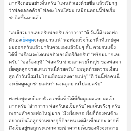
มากจึงตอบอย่างงั้นครับ “แทนตัวเองด้วยชื่อ แล้วเรียกกู
ว่าพ่อตลอดด้วย” พ่อตะโกนใส่ผม เหมือนตอนนี้พ่อเริ่ม
ซาดิสขึ้นมาแล้ว
“เอเสียวมากเลยครับพ่อครับ อ่าาาาา” “ดี วันนี้มึงเจอพ่อ
ตัวเอง
เย็ดตูด
จนตูดบานแน่” พอพ่อเสร็จก็เอานิ้วที่แหย่ตูด
ผมออกครับแล้วมาจับควยเองแล้วบีบๆ คั้น ควยจนแข็ง
ได้ที่ “พร้อมจะโดนพ่อตัวเองเย็ดรึยังครับ” “พร้อมมากเลย
ครับ” “ขอร้องกูซิ” “พ่อครับ ช่วยเอาควยใหญ่ๆ ของพ่อมา
เย็ดตูดลูกชายแสนร่านนี้ด้วยครับ” ผมพูดด้วยความเงี่ยน
สุด ถ้าวันนี้ผมไม่โดนเย็ดผมคงตายแน่ๆ” “ดี วันนี้พ่อคนนี้
จะเย็ดตูดลูกชายแสนร่านจนตูดบานไปเลยครับ”
พอพ่อพูดจบก็เอาหัวควยที่แข็งได้ที่ยัดตูดผมเลย ผมเจ็บ
มากครับ “อ่าาาาาา พ่อครับเอเจ็บครับ” ผมเจ็บจริงๆ ครับ
เพราะหัวควยพ่อใหญ่มาก “มึงเจ็บหรอ เจ็บก็ต้องทนซิวะ
อยากเป็นไอลูกร่านของกูก็ต้องทน แต่มึงเชื่อเถอะ จากที่
มึงเจ็บอยู่พอกูกระแทกควยเข้าความเจ็บของมึงจะกลาย