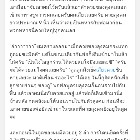
เอามือมาจับเอวผมไว้ครับแล้วเอาลำควยของลุงคมสอด
เข้ามาทางรูทวารผมเลยครับผมเสียวเลยครับ ควยลุงคม
ยาวประมาณ 9 นิ้ว เห็นว่าเคยเป็นทหารกับพ่อมาก่อน
พวกทหารนี่ควยใหญ่ทุกคนเลย
“อ่าาาาาาา” ผมครางออกมาเมื่อควยของลุงคมกระแทก
ตูดผมซะมิดลำ แต่ในขณะเดียวกันพ่อก็เดินเข้ามาในเล้า
ไก่ครับ “เป็นไงไอลูกร่าน ได้ควยสมใจมึงเลยละซิ” “ครับ
ผมได้ควยสมใจผมเลยครับ” “ตูดลูกมึงเย็ด
เสียวควย
ชิบ
หายเลยว่ะ มาดิเพื่อน รออะไร” “ได้เลย วันนี้กูจัดหนักเพื่อ
ลูกชายร่านๆ ของกู” พอพ่อพูดจบลุงคมก็นอนราบไปกับ
พื้น แล้วเอาผมนั่งทับควยแกอยู่ แล้วพ่อก็เดินเข้ามานั่ง
ข้างหลัง กดหลังผมให้นอนราบไปกับตัวลุงคม ก่อนที่จะ
เอาควยของพ่อยัดเข้ามาในขณะที่ควยลุงคมยังอยู่ในตูด
ผม
และตอนนี้ในตูดของผมมีควยอยู่ 2 ลำ การโดนเย็ดครั้งที่