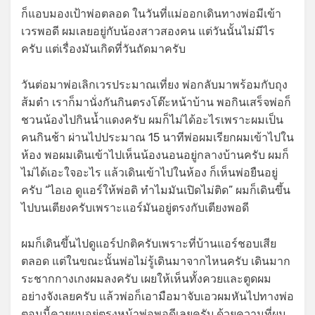
ก็แอบมองเป้าพ่อตลอด ในวันที่แม่ออกเดินทางพ่อมีเข้า
เวรพอดี ผมเลยอยู่กับน้องสาวสองคน แต่วันนั้นไม่มีไร
ครับ แต่เรื่องมันเกิดที่วันถัดมาครับ
วันต่อมาพ่อเลิกเวรประมาณเที่ยง พ่อกลับมาพร้อมกับถุง
ส้มตำ เราก็มานั่งกันกินตรงโต๊ะหน้าบ้าน พอกินเสร็จพ่อก็
ชวนน้องไปกินน้ำแดงครับ ผมก็ไม่ได้อะไรเพราะผมเป็น
คนกินช้า ผ่านไปประมาณ 15 นาทีพ่อผมเรียกผมเข้าไปใน
ห้อง พอผมเดินเข้าไปเห็นน้องนอนอยู่กลางบ้านครับ ผมก็
ไม่ได้เอะใจอะไร แล้วเดินเข้าไปในห้อง ก็เห็นพ่อยืนอยู่
ครับ “ไอเอ ดูแอร์ให้พ่อดิ ทำไมมันเปิดไม่ติด” ผมก็เดินขึ้น
ไปบนเตียงครับเพราะแอร์มันอยู่ตรงกับเตียงพอดี
ผมก็เดินขึ้นไปดูแอร์ปกติครับเพราะที่บ้านแอร์ชอบเสีย
ตลอด แต่ในขณะนั้นพ่อไม่รู้เดินมาจากไหนครับ เดินมาก
ระชากกางเกงผมลงครับ เผยให้เห็นทั้งควยและตูดผม
อย่างจังเลยครับ แล้วพ่อก็เอามือมาจับเอวผมหันไปทางพ่อ
ตอนนี้ควยผมอยู่ตรงหน้าพ่อพอดีเลยครับ ด้วยความที่ผม