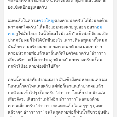
ของพ่อครับประมาณ 9 นิ้วน่าจะได้ อายุมากแล้วแต่ควย
ยังแข็งแป้กอยู่เลยครับ
ผมตะลึงในความ
ควยใหญ่
ของควยพ่อครับ ได้นั่งมองด้วย
ความตกใจครับ “เห็นมึงแอบมองควยกูบ่อยๆ อยาก
อม
ควย
กูใช่มั้ยไอเอ วันนี้ได้สมใจมึงแล้ว” แล้วพ่อก็จับผมเปิด
ปากครับ ผมก็ไม่ได้ขัดขืนอะไร เพราะที่พ่อพูดมาทั้งหมด
มันคือความจริง ผมอยากอมควยพ่อตัวเอง ผมเอาปาก
ครอบหัวควยพ่อแล้วเอาลิ้นตวัดไปตวัดมาครับ “อ่าาาาา
เสียวจริงๆ วะได้เอาปากลูกตัวเอง” พ่อครางครับพร้อม
กดหัวให้อมควยพ่อเข้าไปลึกๆ
ตอนนี้ควยพ่อคับปากผมมาก มันเข้าถึงคอหอยผมเลย ผม
นี่แทบน้ำตาไหลเลยครับ แต่พ่อก็เอาแต่เด้าปากผมแล้ว
กดหัวผมเข้าไปๆ เรื่อยครับ “อ่าาาาา ไอเหี้ย ปากมึงแม่ง
เสียวจังวะ เสียวกว่าแม่มึงอีก อ่าาาาาา” พ่อสบถด้วย
ความเสียวครับ “อ่าาาาา จะแตกแล้ว ไอเอๆๆๆๆ กูแตก
แล้วๆๆๆ อ่าาาาาาา” จนในสุดควยพ่อก็พ่นน้ำสีขาวขุ่นข้น