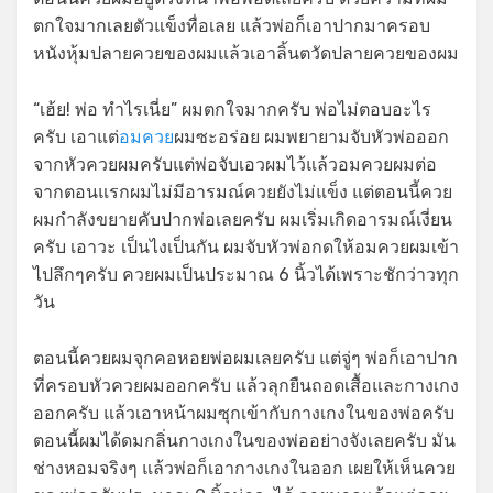
ตกใจมากเลยตัวแข็งทื่อเลย แล้วพ่อก็เอาปากมาครอบ
หนังหุ้มปลายควยของผมแล้วเอาลิ้นตวัดปลายควยของผม
“เฮ้ย! พ่อ ทำไรเนี่ย” ผมตกใจมากครับ พ่อไม่ตอบอะไร
ครับ เอาแต่
อมควย
ผมซะอร่อย ผมพยายามจับหัวพ่อออก
จากหัวควยผมครับแต่พ่อจับเอวผมไว้แล้วอมควยผมต่อ
จากตอนแรกผมไม่มีอารมณ์ควยยังไม่แข็ง แต่ตอนนี้ควย
ผมกำลังขยายคับปากพ่อเลยครับ ผมเริ่มเกิดอารมณ์เงี่ยน
ครับ เอาวะ เป็นไงเป็นกัน ผมจับหัวพ่อกดให้อมควยผมเข้า
ไปลึกๆครับ ควยผมเป็นประมาณ 6 นิ้วได้เพราะชักว่าวทุก
วัน
ตอนนี้ควยผมจุกคอหอยพ่อผมเลยครับ แต่จู่ๆ พ่อก็เอาปาก
ที่ครอบหัวควยผมออกครับ แล้วลุกยืนถอดเสื้อและกางเกง
ออกครับ แล้วเอาหน้าผมซุกเข้ากับกางเกงในของพ่อครับ
ตอนนี้ผมได้ดมกลิ่นกางเกงในของพ่ออย่างจังเลยครับ มัน
ช่างหอมจริงๆ แล้วพ่อก็เอากางเกงในออก เผยให้เห็นควย