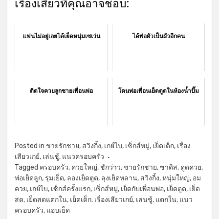
เรื่องเสียวที่คุณอาจชอบ:
แฟนไม่อยู่เลยได้เย็ดหนุ่มเซเว่น
ได้พ่อผัวเป็นผัวอีกคน
ติดใจควยลูกชายเพื่อนพ่อ
โดนพ่อเพื่อนเย็ดตูดในห้องน้ำปั๊ม
Posted in
ชายรักชาย
,
สวิงกิ้ง
,
เกย์ไบ
,
เซ็กส์หมู่
,
เย็ดเด็ก
,
เรื่อง
เสียวเกย์
,
เล่นชู้
,
แนวครอบครัว
Tagged
ครอบครัว
,
ควยใหญ่
,
ชักว่าว
,
ชายรักชาย
,
ซาดิส
,
ดูดควย
,
พ่อเย็ดลูก
,
รุมเย็ด
,
ลองเย็ดตูด
,
ลุงเย็ดหลาน
,
สวิงกิ้ง
,
หนุ่มใหญ่
,
อม
ควย
,
เกย์ไบ
,
เซ็กส์ครั้งแรก
,
เซ็กส์หมู่
,
เย็ดกับเพื่อนพ่อ
,
เย็ดตูด
,
เย็ด
สด
,
เย็ดสดแตกใน
,
เย็ดเด็ก
,
เรื่องเสียวเกย์
,
เล่นชู้
,
แตกใน
,
แนว
ครอบครัว
,
แอบเย็ด