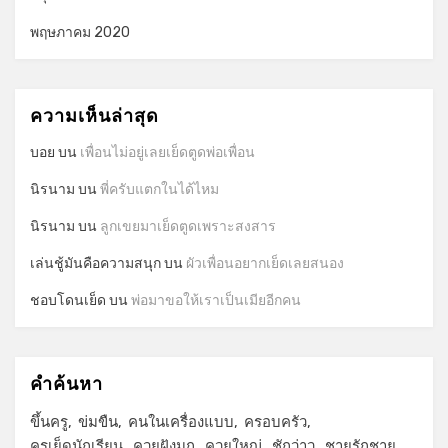
พฤษภาคม 2020
ความเห็นล่าสุด
บอย
บน
เพื่อนไม่อยู่เลยเย็ดตูดพ่อเพื่อน
นิรนาม
บน
พี่ครับแตกในได้ไหม
นิรนาม
บน
ลูกเขยมาเย็ดตูดเพราะสงสาร
เล่นชู้มันคือความสนุก
บน
ผัวเพื่อนอยากเย็ดเลยสนอง
ชอบโดนเย็ด
บน
พ่อมาขอให้เราเป็นเมียอีกคน
คำค้นหา
ขึ้นครู
ข่มขืน
คนในเครื่องแบบ
ครอบครัว
ครูเย็ดนักเรียน
ควยฝังมุก
ควยใหญ่
ชักว่าว
ชายรักชาย